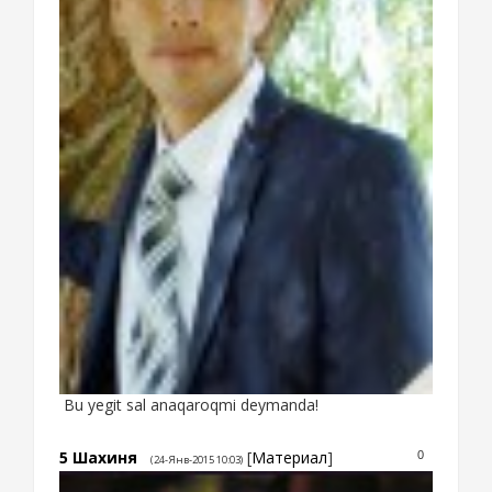
Bu yegit sal anaqaroqmi deymanda!
5
Шахиня
[
Материал
]
0
(24-Янв-2015 10:03)