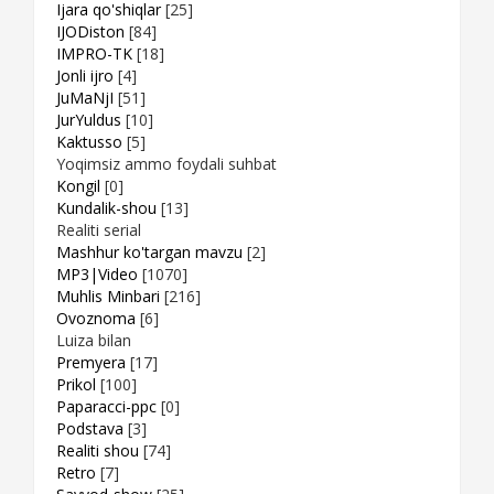
Ijara qo'shiqlar
[25]
IJODiston
[84]
IMPRO-TK
[18]
Jonli ijro
[4]
JuMaNjI
[51]
JurYuldus
[10]
Kaktusso
[5]
Yoqimsiz ammo foydali suhbat
Kongil
[0]
Kundalik-shou
[13]
Realiti serial
Mashhur ko'targan mavzu
[2]
MP3|Video
[1070]
Muhlis Minbari
[216]
Ovoznoma
[6]
Luiza bilan
Premyera
[17]
Prikol
[100]
Paparacci-ppc
[0]
Podstava
[3]
Realiti shou
[74]
Retro
[7]