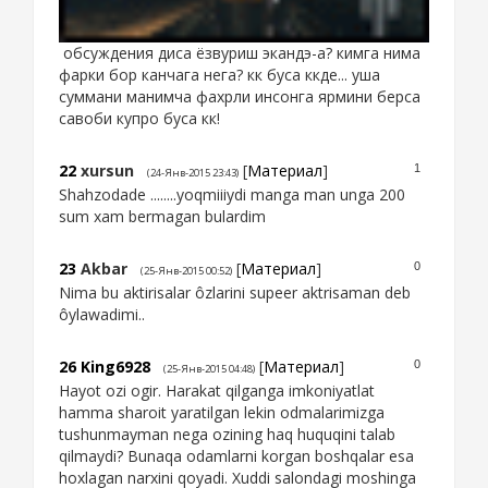
обсуждения диса ёзвуриш экандэ-а? кимга нима
фарки бор канчага нега? кк буса ккде... уша
суммани манимча фахрли инсонга ярмини берса
савоби купро буса кк!
22
xursun
[
Материал
]
1
(24-Янв-2015 23:43)
Shahzodade ........yoqmiiiydi manga man unga 200
sum xam bermagan bulardim
23
Akbar
[
Материал
]
0
(25-Янв-2015 00:52)
Nima bu aktirisalar ôzlarini supeer aktrisaman deb
ôylawadimi..
26
King6928
[
Материал
]
0
(25-Янв-2015 04:48)
Hayot ozi ogir. Harakat qilganga imkoniyatlat
hamma sharoit yaratilgan lekin odmalarimizga
tushunmayman nega ozining haq huquqini talab
qilmaydi? Bunaqa odamlarni korgan boshqalar esa
hoxlagan narxini qoyadi. Xuddi salondagi moshinga