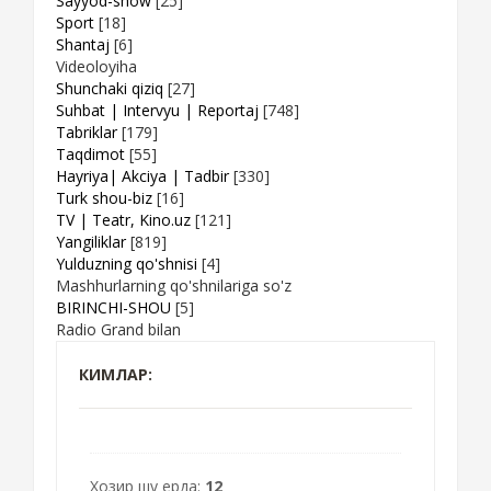
Sayyod-show
[25]
Sport
[18]
Shantaj
[6]
Videoloyiha
Shunchaki qiziq
[27]
Suhbat | Intervyu | Reportaj
[748]
Tabriklar
[179]
Taqdimot
[55]
Hayriya| Akciya | Tadbir
[330]
Turk shou-biz
[16]
TV | Teatr, Kino.uz
[121]
Yangiliklar
[819]
Yulduzning qo'shnisi
[4]
Mashhurlarning qo'shnilariga so'z
BIRINCHI-SHOU
[5]
Radio Grand bilan
КИМЛАР:
Хозир шу ерда:
12