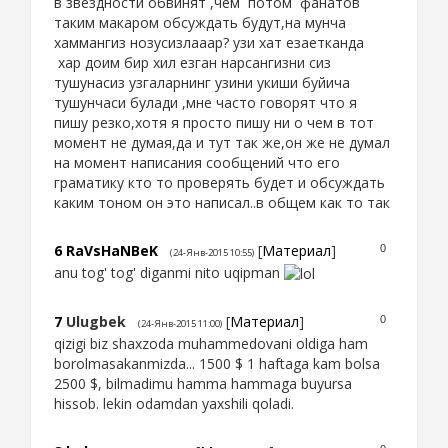
в звездности обвинят ,чем потом фанатов
таким макаром обсуждать будут,на мунча
хаммангиз нозусизлааар? узи хат езаетканда
хар доим бир хил езган нарсангизни сиз
тушунасиз узгаларнинг узини укиши буйича
тушунчаси булади ,мне часто говорят что я
пишу резко,хотя я просто пишу ни о чем в тот
момент не думая,да и тут так же,он же не думал
на момент написания сообщений что его
граматику кто то проверять будет и обсуждать
каким тоном он это написал..в общем как то так
6
RaVsHaNBeK
[
Материал
]
0
(24-Янв-2015 10:55)
anu tog' tog' diganmi nito uqipman
7
Ulugbek
[
Материал
]
0
(24-Янв-2015 11:00)
qizigi biz shaxzoda muhammedovani oldiga ham
borolmasakanmizda... 1500 $ 1 haftaga kam bolsa
2500 $, bilmadimu hamma hammaga buyursa
hissob. lekin odamdan yaxshili qoladi.