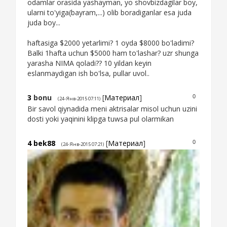
odamlar orasida yashayman, yo shovbizdagilar boy,
ularni to'yiga(bayram,...) olib boradiganlar esa juda
juda boy...
haftasiga $2000 yetarlimi? 1 oyda $8000 bo'ladimi?
Balki 1hafta uchun $5000 ham to'lashar? uzr shunga
yarasha NIMA qoladi?? 10 yildan keyin
eslanmaydigan ish bo'lsa, pullar uvol..
3
bonu
[
Материал
]
0
(24-Янв-2015 07:11)
Bir savol qiynadida meni aktrisalar misol uchun uzini
dosti yoki yaqinini klipga tuwsa pul olarmikan
4
bek88
[
Материал
]
0
(24-Янв-2015 07:21)