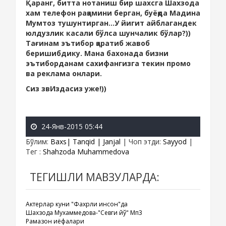
Қаранг, битта нотаниш бир шахсга Шахзода
хам телефон рақамини берган, буёқда Мадина
Мумтоз тушунтирган...У йигит айблагандек
юлдузлик касали бўлса шунчалик бўлар?))
Тағинам эътибор қаратиб жавоб
беришибдику. Мана бахонада бизни
эътиборданам сахифангизга текин промо
ва реклама онлари.
Сиз звИздасиз уже!))
24-Янв-2015 05:44
Бўлим
:
Baxs| Tanqid | Janjal
|
Чоп этди
:
Sayyod
|
Тег
:
Shahzoda Muhammedova
ТЕГИШЛИ МАВЗУЛАРДА:
Актерлар куни "Фахрли инсон"да
Шахзода Мухаммедова-"Севги йўқ" Мп3
Рамазон қиёфалари