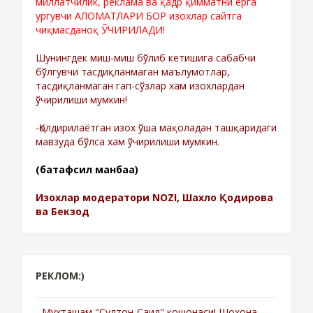
миллатчилик, реклама ва қадр қимматни ерга
ургувчи АЛОМАТЛАРИ БОР изохлар сайтга
чиқмасданоқ ЎЧИРИЛАДИ!
Шунингдек миш-миш бўлиб кетишига сабабчи
бўлгувчи тасдиқланмаган маълумотлар,
тасдиқланмаган гап-сўзлар хам изохлардан
ўчирилиши мумкин!
-Қолдирилаётган изох ўша мақоладан ташқаридаги
мавзуда бўлса хам ўчирилиши мумкин.
(батафсил манбаа)
Изохлар модератори NOZI, Шахло Қодирова
ва Бекзод
РЕКЛОМ:)
-Мухташам "Султон-Саид" кошонаси! Шохона