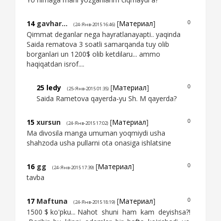
14
gavhar...
[
Материал
]
0
(24-Янв-2015 16:46)
Qimmat deganlar nega hayratlanayapti.. yaqinda
Saida rematova 3 soatli samarqanda tuy olib
borganlari un 1200$ olib ketdilaru... ammo
haqiqatdan isrof....
25
ledy
[
Материал
]
0
(25-Янв-2015 01:35)
Saida Rametova qayerda-yu Sh. M qayerda?
15
xursun
[
Материал
]
0
(24-Янв-2015 17:02)
Ma divosila manga umuman yoqmiydi usha
shahzoda usha pullarni ota onasiga ishlatsine
16
gg
[
Материал
]
0
(24-Янв-2015 17:39)
tavba
17
Maftuna
[
Материал
]
0
(24-Янв-2015 18:19)
1500 $ ko'pku... Nahot shuni ham kam deyishsa?!