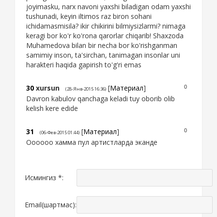
joyimasku, narx navoni yaxshi biladigan odam yaxshi
tushunadi, keyin iltimos raz biron sohani
ichidamasmisila? ikir chikirini bilmiysizlarmi? nimaga
keragi bor ko'r ko'rona qarorlar chiqarib! Shaxzoda
Muhamedova bilan bir necha bor ko'rishganman
samimiy inson, ta'sirchan, tanimagan insonlar uni
harakteri haqida gapirish to'g'ri emas
30
xursun
[
Материал
]
0
(28-Янв-2015 16:36)
Davron kabulov qanchaga keladi tuy oborib olib
kelish kere edide
31
[
Материал
]
0
(06-Фев-2015 01:44)
Оооооо хамма пул артистларда эканде
Исмингиз *:
Email(шартмас):