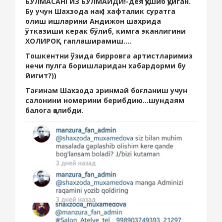
БЎЛМАСАНГИЗ БЎЛМАЙДИ!-дея қўшиб қўйган.
Бу учун Шахзода нақ 1 хафталик суратга
олиш ишларини Андижон шахрида
ўтказиши керак бўлиб, кимга эканлигини
ХОЛИРОҚ гаплаширамиш....
Тошкентни ўзида бирровга артистларимиз
нечи пулга боришларидан хабардорми бу
йигит?))
Тағинам Шахзода эринмай боғланиш учун
салонини номерини берибдию...шундаям
балога қолибди.