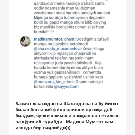
Вазият юзасидан на Шахзода ва на бу йигит
билан боғланиб фикр олишни ортиқча деб
билдим, чунки хаммаси аниқ равшан ёзилган
ва кўриниб турибди. Мадина Мумтоз хам
изохда бир сиқилибди)))