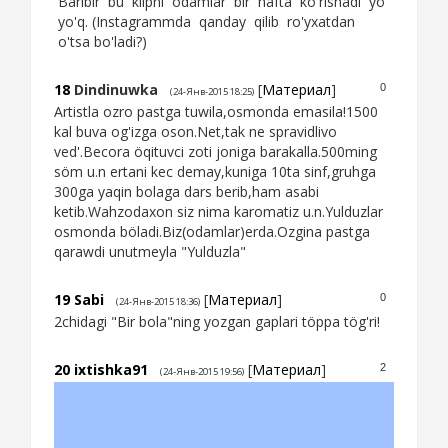
Baribir bu klipni odamlar bir hafta ko'rishadi yo
yo'q. (Instagrammda qanday qilib ro'yxatdan
o'tsa bo'ladi?)
18
Dindinuwka
[
Материал
]
0
(24-Янв-2015 18:25)
Artistla ozro pastga tuwila,osmonda emasila!1500
kal buva og'izga oson.Net,tak ne spravidlivo
ved'.Becora öqituvci zoti joniga barakalla.500ming
söm u.n ertani kec demay,kuniga 10ta sinf,gruhga
300ga yaqin bolaga dars berib,ham asabi
ketib.Wahzodaxon siz nima karomatiz u.n.Yulduzlar
osmonda böladi.Biz(odamlar)erda.Ozgina pastga
qarawdi unutmeyla "Yulduzla"
19
Sabi
[
Материал
]
0
(24-Янв-2015 18:36)
2chidagi "Bir bola"ning yozgan gaplari töppa tög'ri!
20
ixtishka91
[
Материал
]
2
(24-Янв-2015 19:56)