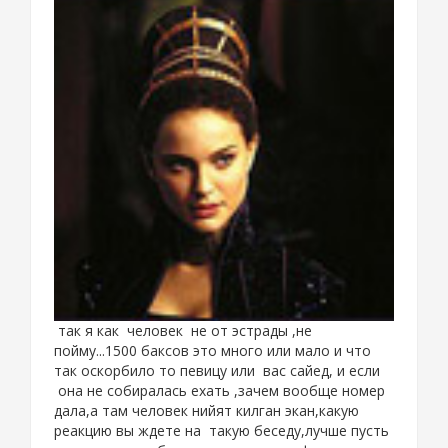
так я как человек не от эстрады ,не
пойму...1500 баксов это много или мало и что
так оскорбило то певицу или вас сайед, и если
она не собиралась ехать ,зачем вообще номер
дала,а там человек нийят килган экан,какую
реакцию вы ждете на такую беседу,лучше пусть