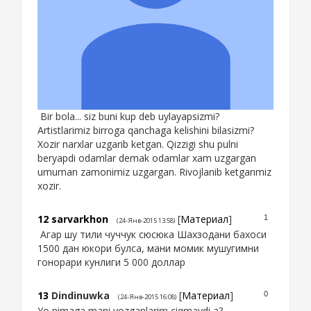
Bir bola... siz buni kup deb uylayapsizmi?
Artistlarimiz birroga qanchaga kelishini bilasizmi?
Xozir narxlar uzgarib ketgan. Qizzigi shu pulni
beryapdi odamlar demak odamlar xam uzgargan
umuman zamonimiz uzgargan. Rivojlanib ketganmiz
xozir.
12
sarvarkhon
[
Материал
]
1
(24-Янв-2015 13:58)
Агар шу тили чуччук сюсюка Шахзодани бахоси
1500 дан юкори булса, мани момик мушугимни
гонорари кунлиги 5 000 доллар
13
Dindinuwka
[
Материал
]
0
(24-Янв-2015 16:08)
Yo nimaga mani yozganlarim ciqmaydi a?