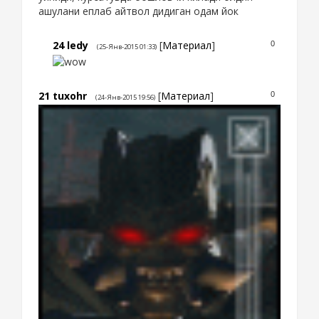
ашулани еплаб айтвол дидиган одам йок
24
ledy
[
Материал
]
0
(25-Янв-2015 01:33)
21
tuxohr
[
Материал
]
0
(24-Янв-2015 19:56)