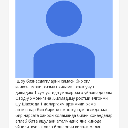
Шоу бизнесдагиларни хамаси бир хил
икиюзламачи ,хизмат киламиз халк учун
дишадию 1 сум устида дилхирожга уйнашади оша
Озод-у Умонигача .Билмадиму ростми ёлгонми
шу Шахзода 1 доларгаям арзимиди .хама
артистлар бир бирини ёмон куради аслида .ман
бир нарсага хайрон коламанда бизни хонандалар
еплаб бита ашулани еталмидию яна кинода
уйниди, курсатувда бошловчи килади олдин