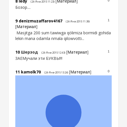
8
ledy
[
Материал
]
0
(24-Янв-2015 11:23)
Бозор....
9
denizmuzaffarov4167
1
(24-Янв-2015 11:39)
[
Материал
]
Masjitga 200 sum tawiwga qölimiza bormidi gohida
lekin mana odamla nmala qilowvotti...
10
Шерзод
[
Материал
]
1
(24-Янв-2015 12:43)
ЗАЕМучали эти БУКВЫ!!!
11
kamolk70
[
Материал
]
0
(24-Янв-2015 13:24)