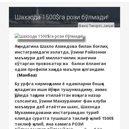
Шахзода 1500$га рози бўлмади!
Baxs| Tanqid | Janjal
Яқиндагина Шахло Ахмедова билан боғлиқ
инстаграмдаги холатда, ўзини Райхонни
маъмури деб миллатчилик жангини
кўтарган провокатор ва балки ёлланган
одам профили хақида маълум қилгандим.
(Манбаа)
Бу урфга кирмоқдами ё одамларни бошқа
қиладиган иши йўқми тушунмадиму, аммо
қўйида тақдим этилаётган воқеага назар
солсангиз, ўзини Манзуранинг фан клуби
маъмури деб атаётган шахс, Шахзода
Мухаммедовани инстаграмдан туриб
клипда суратга тушишга таклиф қилиб 1500$
таклиф қилиб, яна камига РОЗИ