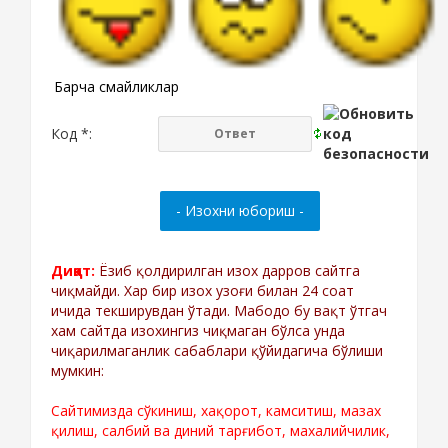
Барча смайликлар
Код *:
Диққат:
Ёзиб қолдирилган изох дарров сайтга
чиқмайди. Хар бир изох узоғи билан 24 соат
ичида текширувдан ўтади. Мабодо бу вақт ўтгач
хам сайтда изохингиз чиқмаган бўлса унда
чиқарилмаганлик сабаблари қўйидагича бўлиши
мумкин:
Сайтимизда сўкиниш, хақорот, камситиш, мазах
қилиш, салбий ва диний тарғибот, махалийчилик,