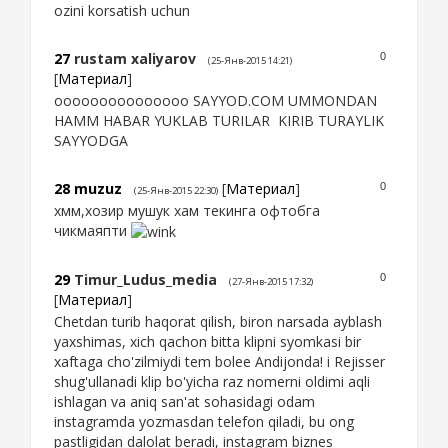
ozini korsatish uchun
27
rustam xaliyarov
0
(25-Янв-2015 14:21)
[
Материал
]
ooooooooooooooo SAYYOD.COM UMMONDAN
HAMM HABAR YUKLAB TURILAR KIRIB TURAYLIK
SAYYODGA
28
muzuz
[
Материал
]
0
(25-Янв-2015 22:30)
хмм,хозир мушук хам текинга офтобга
чикмаяпти
29
Timur_Ludus_media
0
(27-Янв-2015 17:32)
[
Материал
]
Chetdan turib haqorat qilish, biron narsada ayblash
yaxshimas, xich qachon bitta klipni syomkasi bir
xaftaga cho'zilmiydi tem bolee Andijonda! i Rejisser
shug'ullanadi klip bo'yicha raz nomerni oldimi aqli
ishlagan va aniq san'at sohasidagi odam
instagramda yozmasdan telefon qiladi, bu ong
pastligidan dalolat beradi, instagram biznes