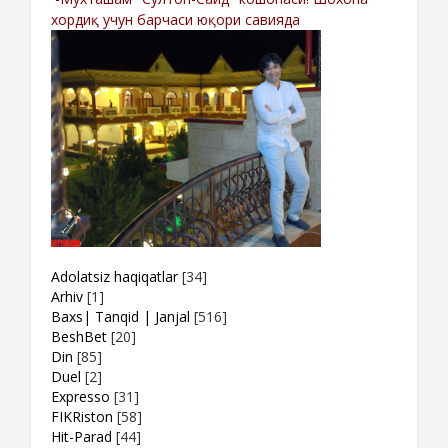
хордиқ учун барчаси юқори савияда
Adolatsiz haqiqatlar
[34]
Arhiv
[1]
Baxs| Tanqid | Janjal
[516]
BeshBet
[20]
Din
[85]
Duel
[2]
Expresso
[31]
FIKRiston
[58]
Hit-Parad
[44]