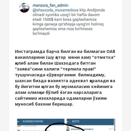
Инстаграмда барча билган ва билмаган ОАВ
вакилларини (шу қатор мени хам) "отметка"
қилиб алам билан Шахзодага битган
"заява"сини халиги "терпила прав!"
тушунчасида кўрворганми билмадиму,
шахсан бизда вазиятга адекват қаралади ва
бу йигитни қилган бу муомаласию кейинига
алам олмоқчи бўлиб ёзган нарсаларига
сайтимиз изохларида одамларни ўзиям
муносиб бахони беришар.