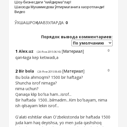
Шоу-бизнесдаги "кийдирма"лар!
Шахзода Мухаммедова ўптирмаганига хақоротланди!
Видео
ЎХШАШРОҚ МАВЗУЛАРДА:
0
Порядок вывода комментариев:
1
Alex.uz
[
Материал
]
0
(24-Янв-2015 06:16)
qan4aga kep ketiwadi,a
2
Bir bola
[
Материал
]
0
(24-Янв-2015 06:40)
Bu bola ahmoqmi? 1500 bir haftaga?
Shuncha isrof nimaga?
nima uchun?
Qanaqa klip bo'lsa ham...isrof...
Bir haftada 1500...bilmadim...Kim bo'lsayam, nima
ish qilsayam lekin isrof...
G'alati eshitilar ekan O'zbekistonda bir haftada 1500
juda kam haq deyishsa, yo men juda qashshoq