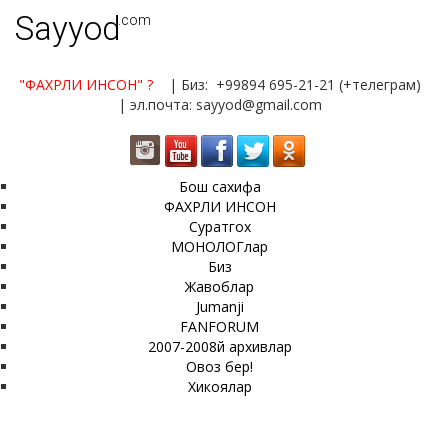
Sayyod
.com
"ФАХРЛИ ИНСОН"
?
| Биз: +99894 695-21-21 (+телеграм)
| эл.почта: sayyod@gmail.com
Бош сахифа
ФАХРЛИ ИНСОН
Суратгох
МОНОЛОГлар
Биз
Жавоблар
Jumanji
FANFORUM
2007-2008й архивлар
Овоз бер!
Хикоялар