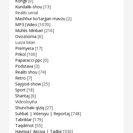
Kongil
[0]
Kundalik-shou
[13]
Realiti serial
Mashhur ko'targan mavzu
[2]
MP3|Video
[1070]
Muhlis Minbari
[216]
Ovoznoma
[6]
Luiza bilan
Premyera
[17]
Prikol
[100]
Paparacci-ppc
[0]
Podstava
[3]
Realiti shou
[74]
Retro
[7]
Sayyod-show
[25]
Sport
[18]
Shantaj
[6]
Videoloyiha
Shunchaki qiziq
[27]
Suhbat | Intervyu | Reportaj
[748]
Tabriklar
[179]
Taqdimot
[55]
Hayriya| Akciya | Tadbir
[330]