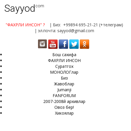
Sayyod
.com
"ФАХРЛИ ИНСОН"
?
| Биз: +99894 695-21-21 (+телеграм)
| эл.почта: sayyod@gmail.com
Бош сахифа
ФАХРЛИ ИНСОН
Суратгох
МОНОЛОГлар
Биз
Жавоблар
Jumanji
FANFORUM
2007-2008й архивлар
Овоз бер!
Хикоялар