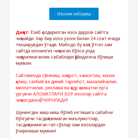
Диққат:
Ёзиб қолдирилган изох дарров сайтга
чиқмайди. Хар бир изох узоғи билан 24 соат ичида
текширувдан ўтади. Мабодо бу вақт ўтгач хам
сайтда изохингиз чиқмаган бўлса унда
чиқарилмаганлик сабаблари қўйидагича бўлиши
мумкин:
Сайтимизда сўкиниш, хақорот, камситиш, мазах
қилиш, салбий ва диний тарғибот, махалийчилик,
миллатчилик, реклама ва қадр қимматни ерга
ургувчи АЛОМАТЛАРИ БОР изохлар сайтга
чиқмасданоқ ЎЧИРИЛАДИ!
Шунингдек миш-миш бўлиб кетишига сабабчи
бўлгувчи тасдиқланмаган маълумотлар,
тасдиқланмаган гап-сўзлар хам изохлардан
ўчирилиши мумкин!