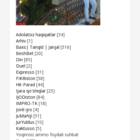
Adolatsiz haqiqatlar
[34]
Arhiv
[1]
Baxs| Tanqid | Janjal
[516]
BeshBet
[20]
Din
[85]
Duel
[2]
Expresso
[31]
FIKRiston
[58]
Hit-Parad
[44]
Ijara qo'shiqlar
[25]
IJODiston
[84]
IMPRO-TK
[18]
Jonli ijro
[4]
JuMaNjI
[51]
JurYuldus
[10]
Kaktusso
[5]
Yoqimsiz ammo foydali suhbat