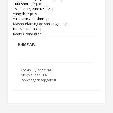
Turk shou-biz
[16]
TV | Teatr, Kino.uz
[121]
Yangiliklar
[819]
Yulduzning qo'shnisi
[4]
Mashhurlarning qo'shnilariga so'z
BIRINCHI-SHOU
[5]
Radio Grand bilan
КИМЛАР:
Хозир шу ерда:
14
Мехмонлар:
14
Рўйхатдагилардан:
0