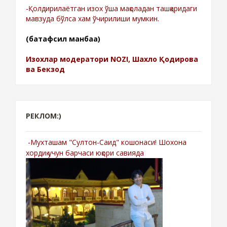
-Қолдирилаётган изох ўша мақоладан ташқаридаги
мавзуда бўлса хам ўчирилиши мумкин.
(батафсил манбаа)
Изохлар модератори NOZI, Шахло Қодирова
ва Бекзод
РЕКЛОМ:)
-Мухташам "Султон-Саид" кошонаси! Шохона
хордиқ учун барчаси юқори савияда