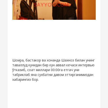
Шоира, бастакор ва хонанда Шахноз билан унинг
таваллуд кунидан бир кун аввал кечаси интервью
ўтказиб, соат миллари 00:00га етгач уни
табриклаб яна сухбатни давом эттирганимиздан
хабарингиз бор.