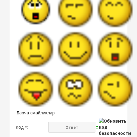
Барча смайликлар
Код *: