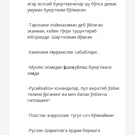
агар асосий буюртмачилар шу бўлса демак
умуман буюртмам бўлмасин
-Таронани лойихасиман деб ўйлаган
эканман, кейин тўғри тушунтириб
юборишди. Шартномам йўқ экан
-Канизани ёқтирмаслик сабаблари...
-Мухлис исмидан қўшиқ куйлаш буюртмаси
хақида
-Русийзабон хонандалар, пул ажратиб ўзбек
тилини ўрганинг ва мен билан ўзбекча
гаплашинг!
-Пластик жаррохлик тугул соч бўямайман
-Руслан Шариповга ёрдам беришга