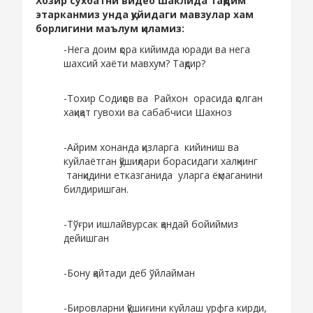
Хозир сухбатни видео шаклида тақдим
этарканмиз унда қуйидаги мавзулар хам
борлигини маълум қиламиз:
-Нега доим қора кийимда юради ва нега
шахсий хаёти мавхум? Тақдир?
-Тохир Содиқов ва Райхон орасида қолган
хақиқат гувохи ва сабабчиси Шахноз
-Айрим хонанда қизларга кийиниш ва
куйлаётган қўшиқлари борасидаги халқнинг
танқидини етказганида уларга ёқмаганини
билдиришган.
-Тўғри ишлайвурсак қандай бойиймиз
дейишган
-Бону қайтади деб ўйлайман
-Бировларни қўшиғини куйлаш урфга кирди,