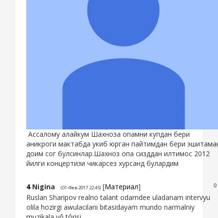
Ассалому алайкум Шахноза опамни купдан бери
аникроги мактабда укиб юрган пайтимдан бери эшитама
доим сог булсинлар.Шахноз опа сизддан илтимос 2012
йилги концертизи чикарсез хурсанд булардим
4
Nigina
[
Материал
]
0
(01-Фев-2017 22:45)
Ruslan Sharipov realno talant odamdee uladanam intervyu
olila hozirgi awulacilani bitasidayam mundo narmalniy
muzikala yô tôrisi