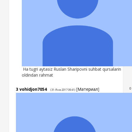
Ha tugri aytasiz Ruslan Sharipovni suhbat qursalarin
oldindan rahmat
3
vohidjon7054
[
Материал
]
0
(31-Янв-2017 09:41)