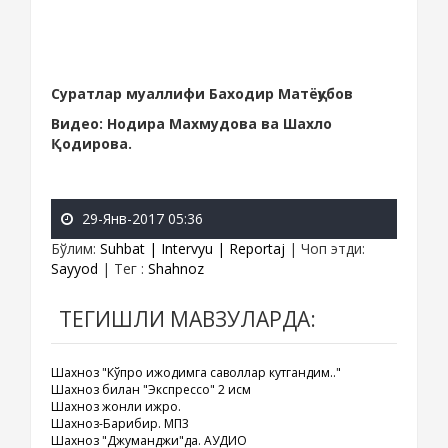
Суратлар муаллифи Баходир Матёқубов
Видео: Нодира Махмудова ва Шахло
Қодирова.
29-Янв-2017 05:36
Бўлим
:
Suhbat | Intervyu | Reportaj
|
Чоп этди
:
Sayyod
|
Тег
:
Shahnoz
ТЕГИШЛИ МАВЗУЛАРДА:
Шахноз "Кўпроқ ижодимга саволлар кутгандим.."
Шахноз билан "Экспрессо" 2 қисм
Шахноз жонли ижро.
Шахноз-Барибир. МП3
Шахноз "Джуманджи"да. АУДИО