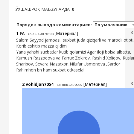
ЎХШАШРОҚ МАВЗУЛАРДА:
0
Порядок вывода комментариев:
1
FA
[
Материал
]
0
(29-Янв-2017 08:02)
Salom Sayyod jamoasi, suxbat juda qiziqarli va maroqli otipti
Korib eshitib mazza qildim!
Yana yahshi suxbatlar kutib qolamiz! Agar iloji bolsa albatta,
Kumush Razzoqova va Farrux Zokirov, Rashid Xoliqov, Rusla
Sharipov, Sevara Nazarxon,Nilufar Usmonova ,Sardor
Rahimhon bn ham suxbat otkasela!
2
vohidjon7054
[
Материал
]
0
(31-Янв-2017 09:35)