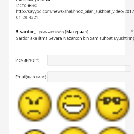
Источник:
http://sayyod.com/news/shakhnoz_bilan_sukhbat_video/2017
01-29-4321
5
sardor_
[
Материал
]
0
(06-Фев-2017 09:10)
Sardor aka iltms Sevara Nazarxon bln xam suhbat uyushtirin
Исмингиз *:
Email(шартмас):