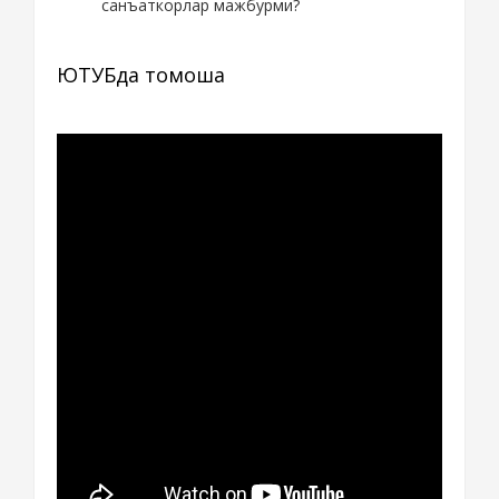
санъаткорлар мажбурми?
ЮТУБда томоша