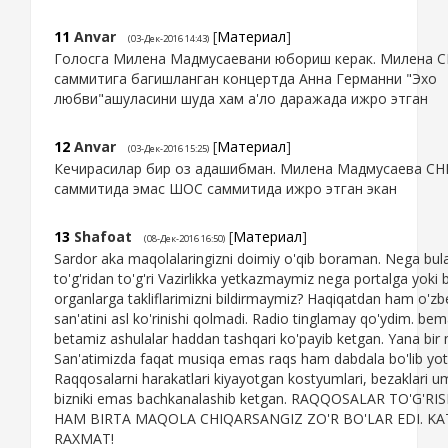
11
Anvar
[
Материал
]
(03-Дек-2016 14:43)
Голосга Милена Мадмусаевани юбориш керак. Милена 
саммитига багишланган концертда Анна Германни "Эхо
любви"ашуласини шуда хам а'ло даражада ижро этган
12
Anvar
[
Материал
]
(03-Дек-2016 15:25)
Кечирасилар бир оз адашибман. Милена Мадмусаева СН
саммитида эмас ШОС саммитида ижро этган экан
13
Shafoat
[
Материал
]
(08-Дек-2016 16:50)
Sardor aka maqolalaringizni doimiy o'qib boraman. Nega bula
to'g'ridan to'g'ri Vazirlikka yetkazmaymiz nega portalga yoki
organlarga takliflarimizni bildirmaymiz? Haqiqatdan ham o'zb
san'atini asl ko'rinishi qolmadi. Radio tinglamay qo'ydim. bem
betamiz ashulalar haddan tashqari ko'payib ketgan. Yana bir 
San'atimizda faqat musiqa emas raqs ham dabdala bo'lib yoti
Raqqosalarni harakatlari kiyayotgan kostyumlari, bezaklari
bizniki emas bachkanalashib ketgan. RAQQOSALAR TO'G'RI
HAM BIRTA MAQOLA CHIQARSANGIZ ZO'R BO'LAR EDI. KA
RAXMAT!