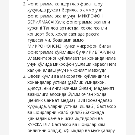
Фонограмма концертлар фақат шоу
хуқуқида рухсат берилсаю аммо уни
фонограмма экани учун МИКРОФОН
БЕРИЛМАСА! Халқ фонограмма эканини
кўрсин! Танлов артистда, хохла жонли
концерт бер, хохла сахнада рақсга
тушасанми, бошқами аммо
МИКРОФОНСИЗ! Чунки микрофон билан
фонограмма қўйилиши бу ФИРИБГАРЛИК!
Элементарно! Куйламаётган хонанда нима
учун қўлида микрофон ушлаши керак? Нега
халқни алдаш учун имконият мавжуд?
Овози кучли ва махоратли куйлайдиган
хонандалар устида (дейлик Умидахон,
Дилсўз, ёки янги йиғинма билан) Маданият
вазирлиги алохида бўлим очган холда
(дейлик Санъат-медиа) ВИП хонандалар
хуқуқида, уларни устида ишлаб , бастакор
ва шоирларни жалб қилиб (бахонада
қанчадан қанча ишсиз иқтидорли ва
ХУЖЖАТЛИ бастакор ва шоирлар хам
ойлигини олади), қўшиқлар ва мусиқалару