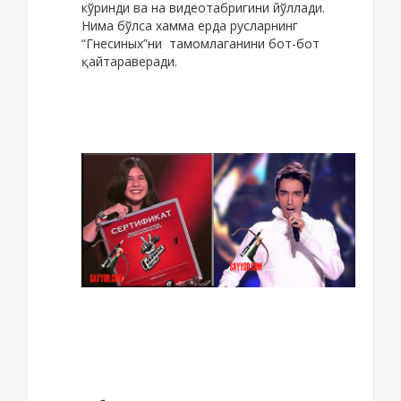
кўринди ва на видеотабригини йўллади.
Нима бўлса хамма ерда русларнинг
“Гнесиных”ни тамомлаганини бот-бот
қайтараверади.