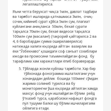
легаллаштирилса.
Яъни четга берухсат чиқса 1млн, давлат тадбири
ва тарғибот ишларида қатнашмаса 3млн, очиқ-
сочиқ кийиниб сурат қўйса 5млн сум, плагиат
куйлангани аниқланса 50млн, бехаё сурати
тарқалса 70млн сум, бехаё видеоси тарқалса
100млн сум (масалан!) (такрорий қайтарилса 2 ва
4, 6 баробардан сумма оширилаверилса)
натижада халиги юқорида айтган вазирлик ва
ёки “Ўзбекнаво” қошидаги соф санъат сохиблари
ижоди ва промосини таъминлайдиган фонд бу
тарафлама хам харажатлари ёпиб бораверарди.
Тўйларда жонли куйлаш тарғиботи. Хар бир
тўйхонада фонограмма ишлатилгани учун
хонандадан дейлик бошида 100минг сўмдан
жарима солиниб турилса ва бу
мониторингни ўша юқорида айтилган хамда
махсус фонд учун ишлайдиган бўлим рейд
ўтказиб турса, қарабсизки нафақат фондга
пул тушуми балки шу бўлим ишчиларигаям
ойлигига етади.