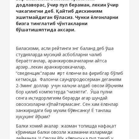
додлаворас, ўчир пул бераман, лекин ўчир
чакагингни деб. Қайтиб дискиниям
эшитмайдиган бўласиз. Чунки ёлғонларни
бизга тинглатиб чўнтакларни
бўшатишяптида аксари.
Биласизми, асли рейтинги энг баланд деб ўша
студияларда мусиқий асбобларни чалиб
бераётганлар, аранжировкачиларни айтса
арзир...лекин аранжировкачилар,
“сведенщик”ларам ғирт ёлғончи ва фирибгар бўлиб
кетмоқда. Фалончи саундпродюсерман деганиям
2-3минг доллар учун халқни алдаб овози йўқниям
бор қилиб компютерда “чизяпти”. Ўша пулни
сенга иқтидорлигиям берарди агар шундай
овозсизларни кўпайтирмасанг. Сен хам ёлғонлар
занжиридаги бир мухим бўғинсанку! Ё танлаш
хуқуқинг йўқми?
Балки хомий акалар жазман топишда нафақат
кўриниши балки овозли жазманни излармиди
дейманда..)) Овози йўқ қўғирчоққа пул тикиб у