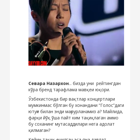
Севара Назархон
... бизда уни рейтингдан
кўра бренд тарафлама мавқеи юқори.
Ўзбекистонда бир вақтлар концертлари
мумкинмас бўлган бу хонандани “Голос”даги
ютуғи билан энди мағрурланамиз а? Майлида,
фарқи йўқ ўша пайт ким тақиқлаган аммо
бу соханинг мутасаддилари нега адолат
қилмаган?
Кейин тақиқ ечилгач эса яна давлат