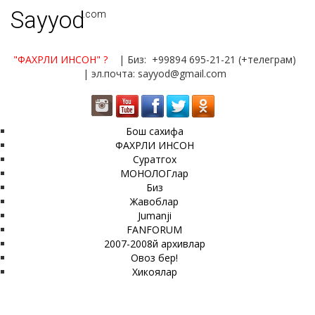
Sayyod
.com
"ФАХРЛИ ИНСОН"
?
| Биз: +99894 695-21-21 (+телеграм)
| эл.почта: sayyod@gmail.com
Бош сахифа
ФАХРЛИ ИНСОН
Суратгох
МОНОЛОГлар
Биз
Жавоблар
Jumanji
FANFORUM
2007-2008й архивлар
Овоз бер!
Хикоялар