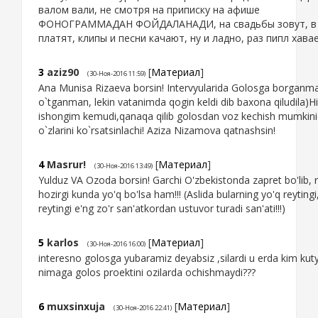
валом вали, не смотря на приписку на афише
ФОНОГРАММАДАН ФОЙДАЛАНАДИ, на свадьбы зовут, в 
платят, клипы и песни качают, ну и ладно, раз пипл хавае
3
aziz90
[
Материал
]
(30-Ноя-2016 11:59)
Ana Munisa Rizaeva borsin! Intervyularida Golosga borganm
o`tganman, lekin vatanimda qogin keldi dib baxona qiludila)
ishongim kemudi,qanaqa qilib golosdan voz kechish mumkinid
o`zlarini ko`rsatsinlachi! Aziza Nizamova qatnashsin!
4
Masrur!
[
Материал
]
(30-Ноя-2016 13:49)
Yulduz VA Ozoda borsin! Garchi O'zbekistonda zapret bo'lib, r
hozirgi kunda yo'q bo'lsa ham!!! (Aslida bularning yo'q reytingi
reytingi e'ng zo'r san'atkordan ustuvor turadi san'ati!!!)
5
karlos
[
Материал
]
(30-Ноя-2016 16:00)
interesno golosga yubaramiz deyabsiz ,silardi u erda kim kuty
nimaga golos proektini ozilarda ochishmaydi???
6
muxsinxuja
[
Материал
]
(30-Ноя-2016 22:41)