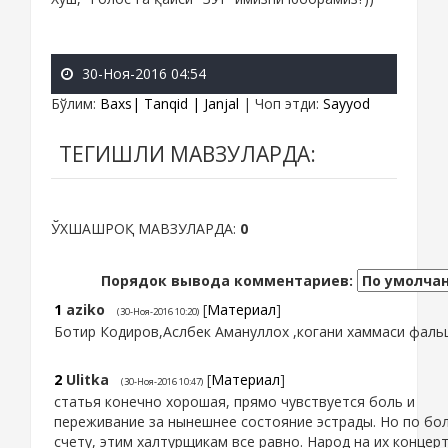
30-Ноя-2016 04:54
Бўлим
:
Baxs| Tanqid | Janjal
|
Чоп этди
:
Sayyod
ТЕГИШЛИ МАВЗУЛАРДА:
ЎХШАШРОҚ МАВЗУЛАРДА:
0
Порядок вывода комментариев:
1
aziko
[
Материал
]
(30-Ноя-2016 10:20)
Ботир Кодиров,Аслбек Амануллох ,когани хаммаси фаль
2
Ulitka
[
Материал
]
(30-Ноя-2016 10:47)
статья конечно хорошая, прямо чувствуется боль и
переживание за нынешнее состояние эстрады. Но по б
счету, этим халтурщикам все равно. Народ на их концер