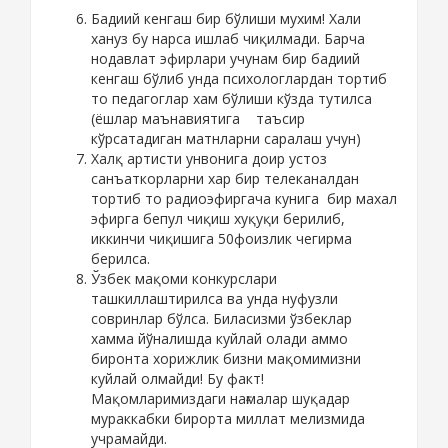
Бадиий кенгаш бир бўлиши мухим! Хали
хануз бу нарса ишлаб чиқилмади. Барча
нодавлат эфирлари учунам бир бадиий
кенгаш бўлиб унда психологлардан тортиб
то педагоглар хам бўлиши кўзда тутилса
(ёшлар маънавиятига таъсир
кўрсатадиган матнларни саралаш учун)
Халқ артисти унвонига доир устоз
санъаткорларни хар бир телеканалдан
тортиб то радиоэфиргача кунига бир махал
эфирга бепул чиқиш хуқуқи берилиб,
иккинчи чиқишига 50фоизлик чегирма
берилса.
Ўзбек мақоми конкурслари
ташкиллаштирилса ва унда нуфузли
совринлар бўлса. Биласизми ўзбеклар
хамма йўналишда куйлай олади аммо
биронта хорижлик бизни мақомимизни
куйлай олмайди! Бу факт!
Мақомларимиздаги нағмалар шуқадар
мураккабки бирорта миллат мелизмида
учрамайди.