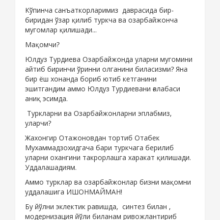
Кўпинча санъаткорларимиз даврасида бир-
биридан ўзар қилиб туркча ва озарбайжонча
мугомлар қилишади...
Мақомчи?
Юлдуз Турдиева Озарбайжонда уларни мугомини
айтиб биринчи ўринни олганини биласизми? Яна
бир ёш хонанда бориб ютиб кетганини
эшитгандим аммо Юлдуз Турдиевани ғалабаси
аниқ эсимда.
Туркларни ва Озарбайжонларни эплабмиз,
уларчи?
Жахонгир Отажоновдан тортиб Отабек
Мухаммадзохидгача бари туркчага берилиб
уларни охангини такрорлашга харакат қилишади.
Уддалашадиям.
Аммо турклар ва озарбайжонлар бизни мақомни
уддалашига ИШОНМАЙМАН!
Бу йўлни эклектик равишда, синтез билан ,
модернизация йўли биланам ривожлантириб