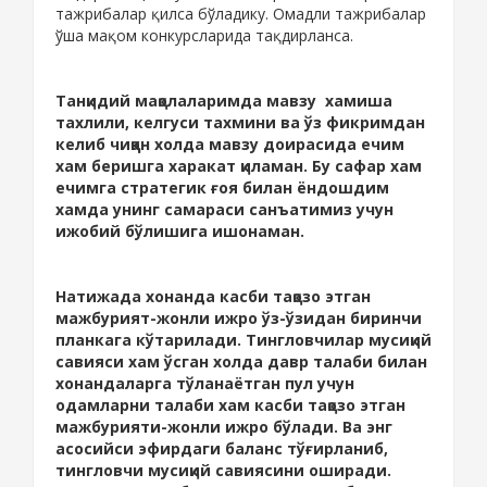
тажрибалар қилса бўладику. Омадли тажрибалар
ўша мақом конкурсларида тақдирланса.
Танқидий мақолаларимда мавзу хамиша
тахлили, келгуси тахмини ва ўз фикримдан
келиб чиққан холда мавзу доирасида ечим
хам беришга харакат қиламан. Бу сафар хам
ечимга стратегик ғоя билан ёндошдим
хамда унинг самараси санъатимиз учун
ижобий бўлишига ишонаман.
Натижада хонанда касби тақозо этган
мажбурият-жонли ижро ўз-ўзидан биринчи
планкага кўтарилади. Тингловчилар мусиқий
савияси хам ўсган холда давр талаби билан
хонандаларга тўланаётган пул учун
одамларни талаби хам касби тақозо этган
мажбурияти-жонли ижро бўлади. Ва энг
асосийси эфирдаги баланс тўғирланиб,
тингловчи мусиқий савиясини оширади.