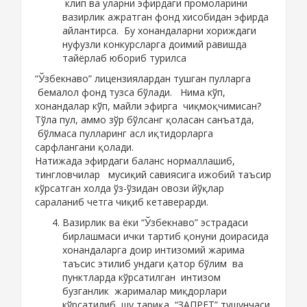
клип ва уларни эфирдаги промоларини
вазирлик ажратган фонд хисобидан эфирда
айлантирса. Бу хонандаларни хориждаги
нуфузли конкурсларга доимий равишда
тайёрлаб юбориб турилса
“Ўзбекнаво” лицензиялардан тушган пулларга
бемалол фонд тузса бўлади. Нима кўп,
хонандалар кўп, майли эфирга чиқмоқчимисан?
Тўла пул, аммо зўр бўлсанг қоласан санъатда,
бўлмаса пулларинг асл иқтидорларга
сарфлангани қолади.
Натижада эфирдаги баланс нормаллашиб,
тингловчилар мусиқий савиясига ижобий таъсир
кўрсатган холда ўз-ўзидан овози йўқлар
сараланиб четга чиқиб кетаверарди.
Вазирлик ва ёки “Ўзбекнаво” эстрадаси
бирлашмаси ички тартиб қонуни доирасида
хонандаларга доир интизомий жарима
таъсис этилиб ундаги қатор бўлим ва
пунктларда кўрсатилган интизом
бузганлик жарималар миқдорлари
кўрсатилиб шу тариқа “ЗАПРЕТ” тушунчаси