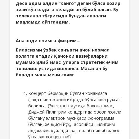
деса одам олдин “канго” деган бўлса хозир
зизи кўз олдига келадиган бўлиб қолган. Бу
телеканал тўғрисида бундан аввалги
мақоламда айтгандим.
Ана энди ечимга фикрим...
Биласизми ўзбек санъати қачон нормал
холатга етади? Қачонки вазифаларни
муаммо қилиб эмас уларга стратегик ечим
топилиш устида ишланса. Масалан бу
борада мана мени ғоям:
Концерт бермоқчи бўлган хонандага
фақатгина жонли ижрода бўлсагина рухсат
берилса. (Электрон мусиқа бахона эмас,
Диджей Пилигрим концертида овози жонли
бўлгану электрон мусиқаси фонограмма
бўлган, хечқиси йўқ, асосийси Пилигрим
алдамади, куйлади ва терлаб пишиб халол
ўтказди концертни!)