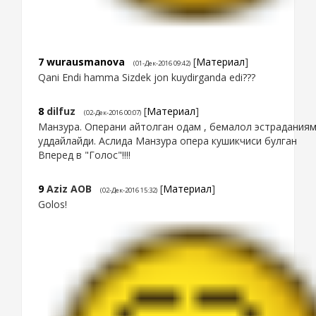
7
wurausmanova
[
Материал
]
(01-Дек-2016 09:42)
Qani Endi hamma Sizdek jon kuydirganda edi???
8
dilfuz
[
Материал
]
(02-Дек-2016 00:07)
Манзура. Операни айтолган одам , бемалол эстрадания
уддайлайди. Аслида Манзура опера кушикчиси булган
Вперед в "Голос"!!!!
9
Aziz AOB
[
Материал
]
(02-Дек-2016 15:32)
Golos!