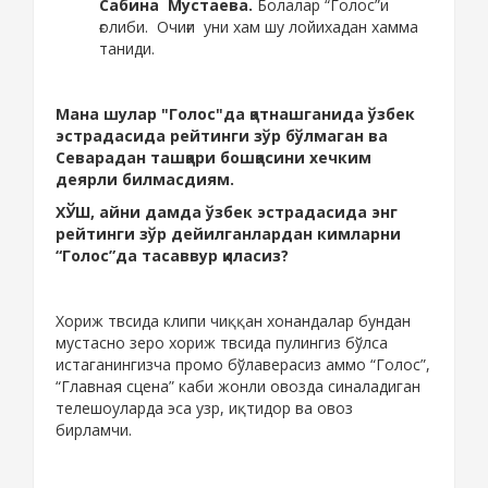
Сабина Мустаева.
Болалар “Голос”и
ғолиби. Очиғи уни хам шу лойихадан хамма
таниди.
Мана шулар "Голос"да қатнашганида ўзбек
эстрадасида рейтинги зўр бўлмаган ва
Севарадан ташқари бошқасини хечким
деярли билмасдиям.
ХЎШ, айни дамда ўзбек эстрадасида энг
рейтинги зўр дейилганлардан кимларни
“Голос”да тасаввур қиласиз?
Хориж твсида клипи чиққан хонандалар бундан
мустасно зеро хориж твсида пулингиз бўлса
истаганингизча промо бўлаверасиз аммо “Голос”,
“Главная сцена” каби жонли овозда синаладиган
телешоуларда эса узр, иқтидор ва овоз
бирламчи.