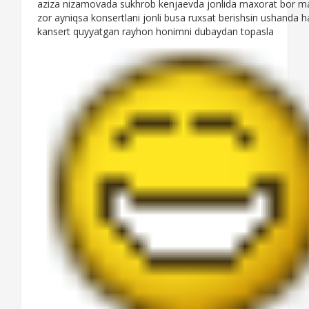
aziza nizamovada sukhrob kenjaevda jonlida maxorat bor m
zor ayniqsa konsertlani jonli busa ruxsat berishsin ushanda ha
kansert quyyatgan rayhon honimni dubaydan topasla