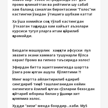
промо қилинаётган ва рейтинги шу сабаб
хам баланд саналган биронтасини “Голос”ни
кастингни ўзидан ўтишига шубхам катта!
Ха ўша хомийси соққа тўлаб кастингдан
ўтказган тақдирда хам хайъат аъзолари
курсиси тугул уларга итам қайрилиб
қарамайди.
Биздаги машхурлик хақиқати афсуски пул
эвазига экани хаммага тушунарли бўлса
керак! Промо ва гипноз таъсирида холос!
Эфирдан битта эшитганингизда шартта
ўзига ром қилган ашула бўляптими ?!
Минг мартта айлантирилиб едириб
сингдириб тиқиб ташланганидан кейин
онгингизга ёзилиб қолган сўзларни бехосдан
қайтариб юбориш билан у қўшиқни хит
қиляпмиз холос.
Худди “зизи” менда боордир...каби. Му5