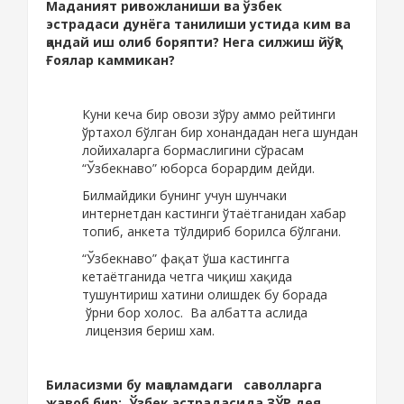
Маданият ривожланиши ва ўзбек
эстрадаси дунёга танилиши устида ким ва
қандай иш олиб боряпти? Нега силжиш йўқ?
Ғоялар каммикан?
Куни кеча бир овози зўру аммо рейтинги
ўртахол бўлган бир хонандадан нега шундан
лойихаларга бормаслигини сўрасам
“Ўзбекнаво” юборса борардим дейди.
Билмайдики бунинг учун шунчаки
интернетдан кастинги ўтаётганидан хабар
топиб, анкета тўлдириб борилса бўлгани.
“Ўзбекнаво” фақат ўша кастингга
кетаётганида четга чиқиш хақида
тушунтириш хатини олишдек бу борада
ўрни бор холос. Ва албатта аслида
лицензия бериш хам.
Биласизми бу мақоламдаги саволларга
жавоб бир: Ўзбек эстрадасида ЗЎР дея