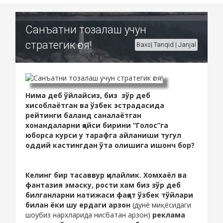
Санъатни тозалаш учун
стратегик ғоя!
Baxs| Tanqid | Janjal
Нима деб ўйлайсиз, биз зўр деб
хисоблаётган ва ўзбек эстрадасида
рейтинги баланд саналаётган
хонандаларни қайси бирини “Голос”га
юборса курси у тарафга айланиши тугул
оддий кастингдан ўта олишига ишонч бор?
Келинг бир тасаввур қилайлик. Хомхаёл ва
фантазия эмаску, рости хам биз зўр деб
билганларни натижаси фақат ўзбек тўйлари
билан ёки шу ердаги арзон
(дунё миқёсидаги
шоубиз нархларида нисбатан арзон)
реклама