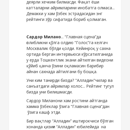
деярли хечким билмасди. Фақат ёши
катталарни айримларини инобатга олмаса...
Демакки у хам ўзбек эстрадасидан энг
рейтинги зўр сифатида бориб қолмаган.
Сардор Милано
... “Главная сцена”да
ғолибликни қўлга олдию “Голос”га келгач
Москвалик бўлди қолди. Кейинроқ у сахна
ортида берган интервьюси кўрсатилганида
у ерда Тошкентлик экани айтилган видеони
қўйиб қанча ўзини оқламасин барибир
айнан сахнада айтилгани бу бошқа.
Уни ким танирди бизда? "Алладин"чилар ва
санъатдаги айримлар холос... Рейтинг тугул
бизда уни билишмасди.
Сардор Миланони хам ростини айтганда
хамма ўзбеклар ўзига “Главная сцена”дан
ўзига кашф этди.
Бир вақтлар “Алладин” иштирокчиси бўлган
хонанда қизиғи “Алладин” юбилейида на