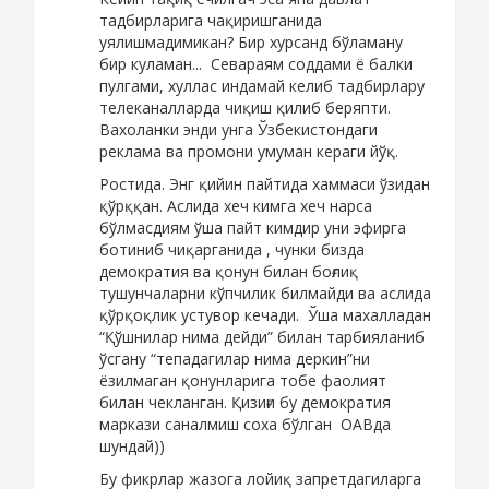
тадбирларига чақиришганида
уялишмадимикан? Бир хурсанд бўламану
бир куламан... Севараям соддами ё балки
пулгами, хуллас индамай келиб тадбирлару
телеканалларда чиқиш қилиб беряпти.
Вахоланки энди унга Ўзбекистондаги
реклама ва промони умуман кераги йўқ.
Ростида. Энг қийин пайтида хаммаси ўзидан
қўрққан. Аслида хеч кимга хеч нарса
бўлмасдиям ўша пайт кимдир уни эфирга
ботиниб чиқарганида , чунки бизда
демократия ва қонун билан боғлиқ
тушунчаларни кўпчилик билмайди ва аслида
қўрқоқлик устувор кечади. Ўша махалладан
“Қўшнилар нима дейди” билан тарбияланиб
ўсгану “тепадагилар нима деркин”ни
ёзилмаган қонунларига тобе фаолият
билан чекланган. Қизиғи бу демократия
маркази саналмиш соха бўлган ОАВда
шундай))
Бу фикрлар жазога лойиқ запретдагиларга