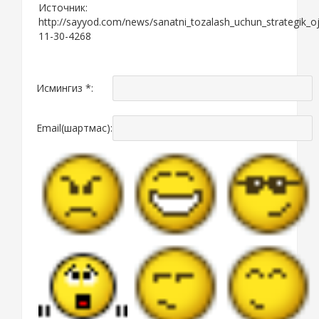
Источник:
http://sayyod.com/news/sanatni_tozalash_uchun_strategik_o
11-30-4268
Исмингиз *:
Email(шартмас):