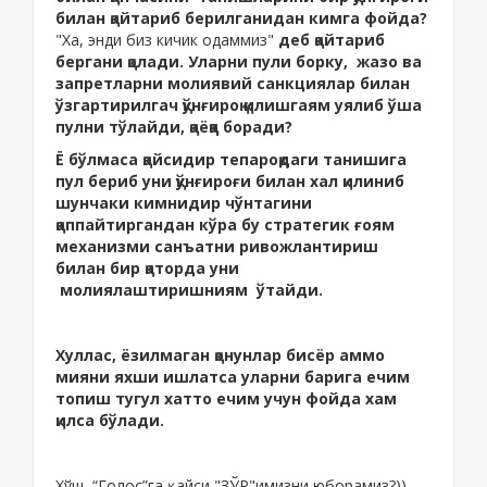
билан қайтариб берилганидан кимга фойда?
"Ха, энди биз кичик одаммиз"
деб қайтариб
бергани қолади. Уларни пули борку, жазо ва
запретларни молиявий санкциялар билан
ўзгартирилгач қўнғироқ қилишгаям уялиб ўша
пулни тўлайди, қаёққа боради?
Ё бўлмаса қайсидир тепароқдаги танишига
пул бериб уни қўнғироғи билан хал қилиниб
шунчаки кимнидир чўнтагини
қаппайтиргандан кўра бу стратегик ғоям
механизми санъатни ривожлантириш
билан бир қаторда уни
молиялаштиришниям ўтайди.
Хуллас, ёзилмаган қонунлар бисёр аммо
мияни яхши ишлатса уларни барига ечим
топиш тугул хатто ечим учун фойда хам
қилса бўлади.
Хўш, “Голос”га қайси "ЗЎР"имизни юборамиз?))