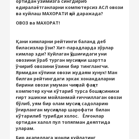
ортидан ўзимизга сингдириб
едиралаётганларни компютерсиз АСЛ овози
ва куйлаш МАХОРАТИ қай даражада?
ОВОЗ ва МАХОРАТ!
Қани кимларни рейтинги баланд деб
биласизлар ўзи? Хит-парадларда зўрлар
кимлар эди? Куйлаган қўшиғидаги уни
овозини ўраб турган мусиқани шартта
ўчириб овозини ўзини бир тинглангчи.
Ярмидан кўпини овози жудаям хунук! Ман
билган рейтингдаги эркак хонандаларни
бирини овози умуман чиқмай фақат
компютер кучи кўтариб турса бошқасиники
ғирт эшикни мойланмай ғиччиллаган овози
бўлиб, уям бир олам мусиқа садоларию
ўғирланган мусиқалар шарофати билан
кўтарилиб турибди холос. Ёлғонлар
ортидан халол пул топяпман деяптида
уларам.
Бир акапеллага жонли куйлатинг