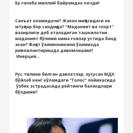
Бу ғалаба миллий байрамдек кечди!
Санъат оламидачи? Жахон миқёсидаги не
ютуқлар бор сандиқда? "Маданият ва спорт”
вазирлиги деб аталадиган ташкилотни
маданият бўлими нима ғоялар устида банд
экан? Фақат ўзимизникини ўзимизда
ривожлантиришда давомлашми?
Инерция...
Рус тилини билган давлатлар, хусусан МДХ
бўйлаб кенг кўламдаги "Голос" лойихасида
ўзбек эстрадасида рейтинги баландлари
бўлдими?