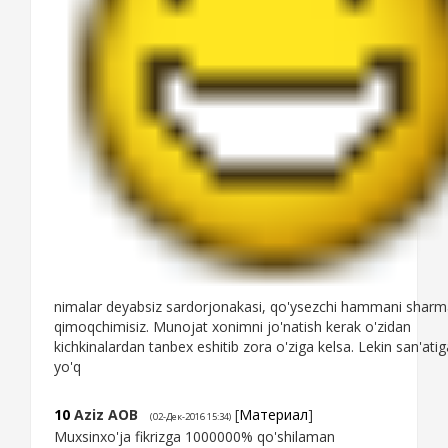
nimalar deyabsiz sardorjonakasi, qo'ysezchi hammani shar
qimoqchimisiz. Munojat xonimni jo'natish kerak o'zidan
kichkinalardan tanbex eshitib zora o'ziga kelsa. Lekin san'ati
yo'q
10
Aziz AOB
[
Материал
]
(02-Дек-2016 15:34)
Muxsinxo'ja fikrizga 1000000% qo'shilaman