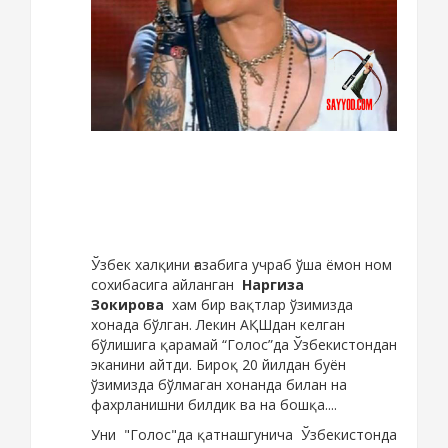
Ўзбек халқини ғазабига учраб ўша ёмон ном
сохибасига айланган
Наргиза
Зокирова
хам бир вақтлар ўзимизда
хонада бўлган. Лекин АҚШдан келган
бўлишига қарамай “Голос”да Ўзбекистондан
эканини айтди. Бироқ 20 йилдан буён
ўзимизда бўлмаган хонанда билан на
фахрланишни билдик ва на бошқа....
Уни "Голос"да қатнашгунича Ўзбекистонда