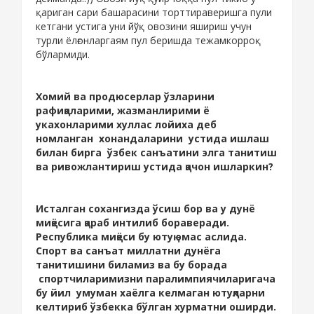
қариган сари башарасини торттираверишга пули
кетгани устига уни йўқ овозини яшириш учун
турли ёлғонларгаям пул беришда тежамкорроқ
бўлармиди.
Хомий ва продюсерлар ўзларини
рафиқаларими, жазманлирими ё
укахонларими хуллас лойиха деб
номланган хонандаларини устида ишлаш
билан бирга ўзбек санъатини элга танитиш
ва ривожлантириш устида қачон ишларкин?
Исталган сохангизда ўсиш бор ва у дунё
миқёсига қараб интилиб бораверади.
Республика миқёси бу ютуқ эмас аслида.
Спорт ва санъат миллатни дунёга
танитишини биламиз ва бу борада
спортчиларимизни паралимпиячиларигача
бу йил умуман хаёлга келмаган ютуқларни
келтириб ўзбекка бўлган хурматни оширди.