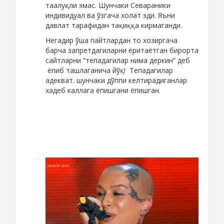
таалуқли эмас. Шунчаки Севараники
индивидуал ва ўзгача холат эди. Яъни
давлат тарафидан тақиққа кирмаганди.
Негадир ўша пайтлардан то хозиргача
барча запретдагиларни ёритаётган бирорта
сайтларни “тепадагилар нима деркин” деб
ёпиб ташлаганича йўқ! Тепадагилар
адекват. шунчаки дўппи келтирадиганлар
хадеб каллага ёпишгани ёпишган.