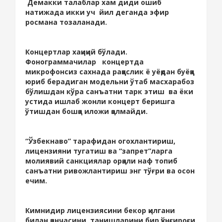
Демакки талаблар хам диди ошиб
натижада икки уч йил деганда эфир
росмана тозаланади.
Концертлар хақиқий бўлади.
Фонограммачилар концертда
микрофонсиз сахнада раққослик ё уёқдан буёққа
юриб берадиган модельни ўтаб масхарабоз
бўлишдан кўра санъатни тарк этиш ва ёки
устида ишлаб жонли концерт беришга
ўтишдан бошқа иложи қолмайди.
“Ўзбекнаво” тарафидан огохлантириш,
лицензияни тугатиш ва “запрет”ларга
молиявий санкциялар орқали наф топиб
санъатни ривожлантириш энг тўғри ва осон
ечим.
Кимнидир лицензиясини бекор қилгани
билан қанчасини танишларини бир қўнғироғи