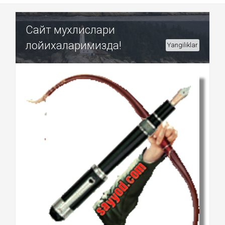
Сайт мухлислари
лойихаларимизда!
Yangiliklar