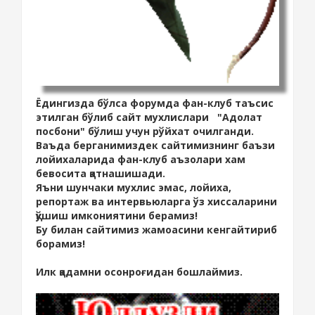
Ёдингизда бўлса форумда фан-клуб таъсис
этилган бўлиб сайт мухлислари "Адолат
посбони" бўлиш учун рўйхат очилганди.
Ваъда берганимиздек сайтимизнинг баъзи
лойихаларида фан-клуб аъзолари хам
бевосита қатнашишади.
Яъни шунчаки мухлис эмас, лойиха,
репортаж ва интервьюларга ўз хиссаларини
қўшиш имкониятини берамиз!
Бу билан сайтимиз жамоасини кенгайтириб
борамиз!
Илк қадамни осонроғидан бошлаймиз.