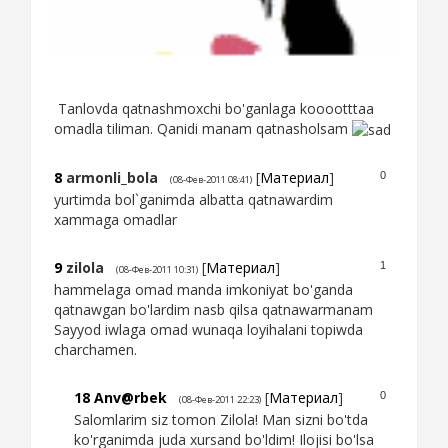
Tanlovda qatnashmoxchi bo'ganlaga kooootttaa
omadla tiliman. Qanidi manam qatnasholsam
8
armonli_bola
[
Материал
]
0
(08-Фев-2011 08:41)
yurtimda bol`ganimda albatta qatnawardim
xammaga omadlar
9
zilola
[
Материал
]
1
(08-Фев-2011 10:31)
hammelaga omad manda imkoniyat bo'ganda
qatnawgan bo'lardim nasb qilsa qatnawarmanam
Sayyod iwlaga omad wunaqa loyihalani topiwda
charchamen.
18
Anv@rbek
[
Материал
]
0
(08-Фев-2011 22:23)
Salomlarim siz tomon Zilola! Man sizni bo'tda
ko'rganimda juda xursand bo'ldim! Ilojisi bo'lsa