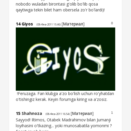
nobodo wuladan birontasi g'olib bo'lib qosa
qaytiwga tekin bilet ham obersela zo'r bo'lardi)!
14
Giyos
[
Материал
]
0
(08-Фев-2011 15:46)
!Feruzaga. Fan klubga a'zo bo'lish uchun ro'yhatdan
o'tishingiz kerak. Keyin forumga kiring va a'zosiz.
15
Shahnoza
[
Материал
]
1
(08-Фев-2011 16:54)
Sayyod! Iltimos, Otabek Madrahimov bilan Jumanji
loyihasini o'tkazing... yoki munosabatila yomonmi ?