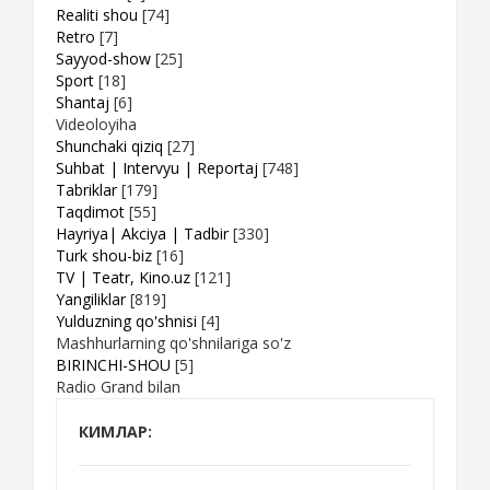
Realiti shou
[74]
Retro
[7]
Sayyod-show
[25]
Sport
[18]
Shantaj
[6]
Videoloyiha
Shunchaki qiziq
[27]
Suhbat | Intervyu | Reportaj
[748]
Tabriklar
[179]
Taqdimot
[55]
Hayriya| Akciya | Tadbir
[330]
Turk shou-biz
[16]
TV | Teatr, Kino.uz
[121]
Yangiliklar
[819]
Yulduzning qo'shnisi
[4]
Mashhurlarning qo'shnilariga so'z
BIRINCHI-SHOU
[5]
Radio Grand bilan
КИМЛАР: