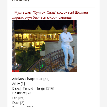
-Мухташам "Султон-Саид" кошонаси! Шохона
хордиқ учун барчаси юқори савияда
Adolatsiz haqiqatlar
[34]
Arhiv
[1]
Baxs| Tanqid | Janjal
[516]
BeshBet
[20]
Din
[85]
Duel
[2]