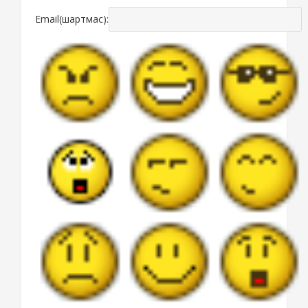
Email(шартмас):