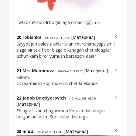
iwtirok etmox4i böganlaga omad!!!
20
robishka
[
Материал
]
0
(09-Фев-2011 02:38)
Sayyodjon qalesiz ishlar bilan charchamayapsizmi?
sizga bir taklif bor bizga o'xshagan chet eldagilar
uchun xam biror yumush bersezchi aaa!?
21
Mrs Muminova
[
Материал
]
0
(09-Фев-2011 19:17)
Salom.
Ozi yarmidan kop muxlisla chetda ekande...
22
Janob Baxtiyorovich
0
(10-Июл-2011 06:19)
[
Материал
]
Eh agar Uzbda buganimda Xorazmdan atayin
borgan bulardim Sizni usha dasturga
23
niluU
[
Материал
]
0
(10-Июл-2011 13:41)