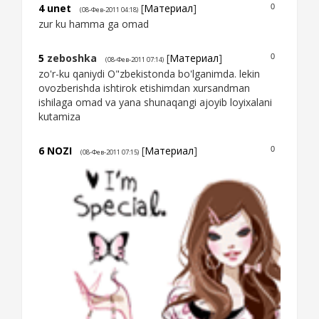
4
unet
[
Материал
]
0
(08-Фев-2011 04:18)
zur ku hamma ga omad
5
zeboshka
[
Материал
]
0
(08-Фев-2011 07:14)
zo'r-ku qaniydi O"zbekistonda bo'lganimda. lekin
ovozberishda ishtirok etishimdan xursandman
ishilaga omad va yana shunaqangi ajoyib loyixalani
kutamiza
6
NOZI
[
Материал
]
0
(08-Фев-2011 07:15)