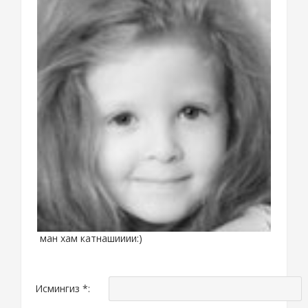
ман хам катнашииии:)
Исмингиз *: