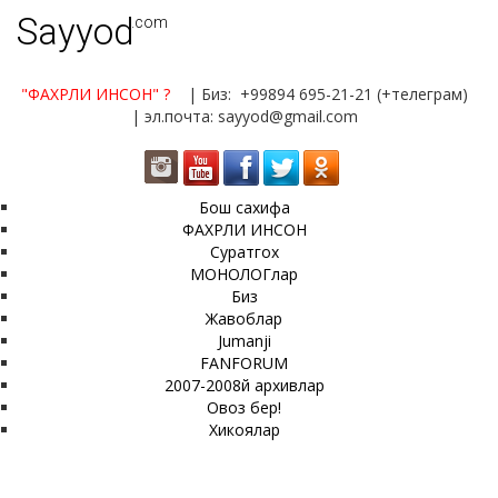
Sayyod
.com
"ФАХРЛИ ИНСОН"
?
| Биз: +99894 695-21-21 (+телеграм)
| эл.почта: sayyod@gmail.com
Бош сахифа
ФАХРЛИ ИНСОН
Суратгох
МОНОЛОГлар
Биз
Жавоблар
Jumanji
FANFORUM
2007-2008й архивлар
Овоз бер!
Хикоялар