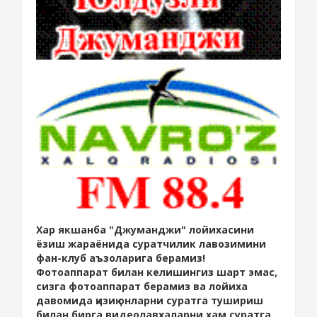
Хар якшанба "Джуманджи" лойихасини
ёзиш жараёнида суратчилик лавозимини
фан-клуб аъзоларига берамиз!
Фотоаппарат билан келишингиз шарт эмас,
сизга фотоаппарат берамиз ва лойиха
давомида қизиқ онларни суратга тушириш
билан бирга видеолавхаларни хам суратга