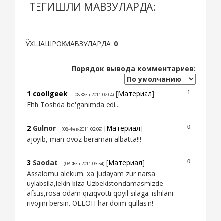
ТЕГИШЛИ МАВЗУЛАРДА:
ЎХШАШРОҚ МАВЗУЛАРДА:
0
Порядок вывода комментариев:
1
coollgeek
[
Материал
]
1
(08-Фев-2011 02:04)
Ehh Toshda bo'ganimda edi...
2
Gulnor
[
Материал
]
0
(08-Фев-2011 02:09)
ajoyib, man ovoz beraman albatta!!!
3
Saodat
[
Материал
]
0
(08-Фев-2011 03:54)
Assalomu alekum. xa judayam zur narsa
uylabsila,lekin biza Uzbekistondamasmizde
afsus,rosa odam qiziqvotti qoyil silaga. ishilani
rivojini bersin. OLLOH har doim qullasin!