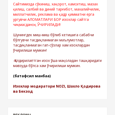
Сайтимизда сўкиниш, хақорот, камситиш, мазах
қилиш, салбий ва диний тарғибот, махалийчилик,
миллатчилик, реклама ва қадр қимматни ерга
ургувчи АЛОМАТЛАРИ БОР изохлар сайтга
чиқмасданоқ ЎЧИРИЛАДИ!
Шунингдек миш-миш бўлиб кетишига сабабчи
бўлгувчи тасдиқланмаган маълумотлар,
тасдиқланмаган гап-сўзлар хам изохлардан
ўчирилиши мумкин!
-Қолдирилаётган изох ўша мақоладан ташқаридаги
мавзуда бўлса хам ўчирилиши мумкин.
(батафсил манбаа)
Изохлар модератори NOZI, Шахло Қодирова
ва Бекзод
РЕКЛОМ:)