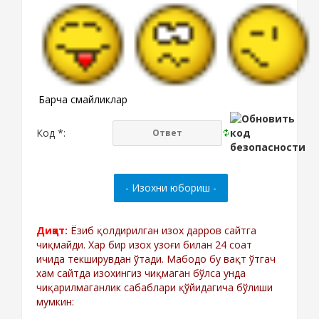
Барча смайликлар
Код *:
Диққат:
Ёзиб қолдирилган изох дарров сайтга
чиқмайди. Хар бир изох узоғи билан 24 соат
ичида текширувдан ўтади. Мабодо бу вақт ўтгач
хам сайтда изохингиз чиқмаган бўлса унда
чиқарилмаганлик сабаблари қўйидагича бўлиши
мумкин: