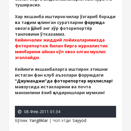
туширасиз.
Хар якшанба иштирокчилар ўзгариб боради
ва тақдим қилинган суратларни
форумд
а
овозга қўйиб энг зўр фоторепортёр
танловини ўтказамиз.
Кейинчалик жиддий лойихаларимизда
фоторепортаж билан бирга журналистик
минбарини айнан кўп овоз олган мухлис
эгаллайди.
Кейинги якшанбаларга иштирок этишни
истаган фан клуб аъзолари форумдаги
"Джуманджи"да фоторепортер мухлислар!
мавзусида истакларини ва почта
манзилини ёзиб қолдиришлари мумкин!
08-Фев-2011 01:34
Бўлим
:
Yangiliklar
|
Чоп этди
:
Sayyod