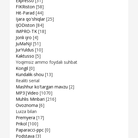
Expresso
[31]
FIKRiston
[58]
Hit-Parad
[44]
Ijara qo'shiqlar
[25]
IJODiston
[84]
IMPRO-TK
[18]
Jonli ijro
[4]
JuMaNjI
[51]
JurYuldus
[10]
Kaktusso
[5]
Yoqimsiz ammo foydali suhbat
Kongil
[0]
Kundalik-shou
[13]
Realiti serial
Mashhur ko'targan mavzu
[2]
MP3|Video
[1070]
Muhlis Minbari
[216]
Ovoznoma
[6]
Luiza bilan
Premyera
[17]
Prikol
[100]
Paparacci-ppc
[0]
Podstava
[3]