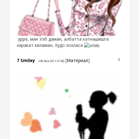
урре, ман Узб даман, албатта катнашишга
харакат киламан, Худо хохласа
7
Smiley
[
Материал
]
0
(08-Фев-2011 07:48)