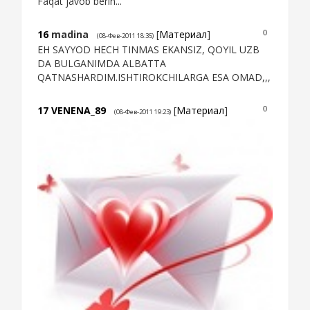
Faqat javob berin...
16
madina
[
Материал
]
0
(08-Фев-2011 18:35)
EH SAYYOD HECH TINMAS EKANSIZ, QOYIL UZB
DA BULGANIMDA ALBATTA
QATNASHARDIM.ISHTIROKCHILARGA ESA OMAD,,,
17
VENENA_89
[
Материал
]
0
(08-Фев-2011 19:23)