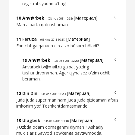
registratsiyadan o'ting!
10
Anv@rbek
[
Материал
]
0
(08-Фев-2011 10:35)
Man albatta qatnashaman
11
Feruza
[
Материал
]
0
(08-Фев-2011 10:41)
Fan clubga qanaqa qib a'zo bösam böladi?
19
Anv@rbek
[
Материал
]
0
(08-Фев-2011 22:26)
Anvarbek.tv@mail.ru ga xat yozing
tushuntirvoraman. Agar qiynalsez o'zim ochib
beraman.
12
Din Din
[
Материал
]
0
(08-Фев-2011 11:26)
juda juda super man ham juda juda qiziqaman afsus
imkonim yo;' Toshkentdamasmande
13
Ulugbek
[
Материал
]
0
(08-Фев-2011 13:34)
) Uzbda odam qomaganmi diyman ? Ashadiy
muxlislariz Sayyod Towkenga qaytiwmoqda,