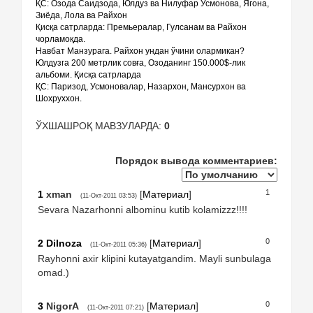
ҚС: Озода Саидзода, Юлдуз ва Нилуфар Усмонова, Ягона,
Зиёда, Лола ва Райхон
Қисқа сатрларда: Премьералар, Гулсанам ва Райхон
чорламоқда.
Навбат Манзурага. Райхон ундан ўчини олармикан?
Юлдузга 200 метрлик совға, Озоданинг 150.000$-лик
альбоми. Қисқа сатрларда
ҚС: Паризод, Усмоновалар, Назархон, Мансурхон ва
Шохруххон.
ЎХШАШРОҚ МАВЗУЛАРДА:
0
Порядок вывода комментариев:
1
1
xman
[
Материал
]
(11-Окт-2011 03:53)
Sevara Nazarhonni albominu kutib kolamizzz!!!!
0
2
Dilnoza
[
Материал
]
(11-Окт-2011 05:36)
Rayhonni axir klipini kutayatgandim. Mayli sunbulaga
omad.)
0
3
NigorA
[
Материал
]
(11-Окт-2011 07:21)