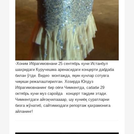
-Хоним Ибрагимовнани 25 сентябрь куни Истанбул
шахридаги Куручешма аренасидаги концерти дабдаба
билан ўтди. Видео монтажда, яқин кунлар сотувга
чиқиши режалаштирилган. Хозирда Юлдуз
Ибрагимовнанинг бир оёғи Чимкентда, сабаби 29
октябрь куни муз саройда концерт тақдим этади.
Чимкентдаги айғоқчилаааар, шу куниёқ суратларни
бизга жўнатиб, сайтимиздаги репортаж қахрамонига
айланинг!