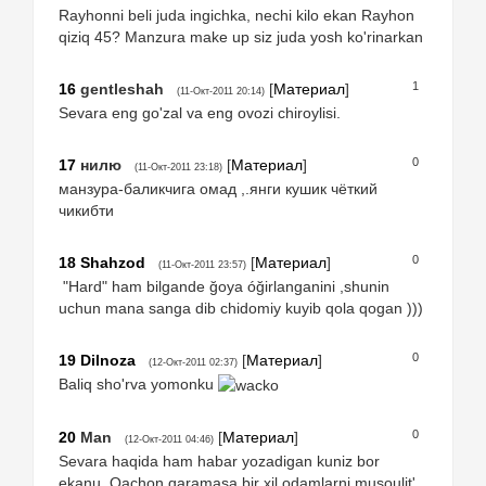
Rayhonni beli juda ingichka, nechi kilo ekan Rayhon
qiziq 45? Manzura make up siz juda yosh ko'rinarkan
1
16
gentleshah
[
Материал
]
(11-Окт-2011 20:14)
Sevara eng go'zal va eng ovozi chiroylisi.
0
17
нилю
[
Материал
]
(11-Окт-2011 23:18)
манзура-баликчига омад ,.янги кушик чёткий
чикибти
0
18
Shahzod
[
Материал
]
(11-Окт-2011 23:57)
"Hard" ham bilgande ğoya óğirlanganini ,shunin
uchun mana sanga dib chidomiy kuyib qola qogan )))
0
19
Dilnoza
[
Материал
]
(12-Окт-2011 02:37)
Baliq sho'rva yomonku
0
20
Man
[
Материал
]
(12-Окт-2011 04:46)
Sevara haqida ham habar yozadigan kuniz bor
ekanu. Qachon qaramasa bir xil odamlarni musoulit'