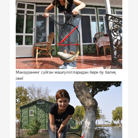
Манзуранинг суйган машғулотларидан бири бу балиқ
ови!