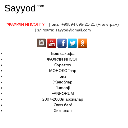
Sayyod
.com
"ФАХРЛИ ИНСОН"
?
| Биз: +99894 695-21-21 (+телеграм)
| эл.почта: sayyod@gmail.com
Бош сахифа
ФАХРЛИ ИНСОН
Суратгох
МОНОЛОГлар
Биз
Жавоблар
Jumanji
FANFORUM
2007-2008й архивлар
Овоз бер!
Хикоялар