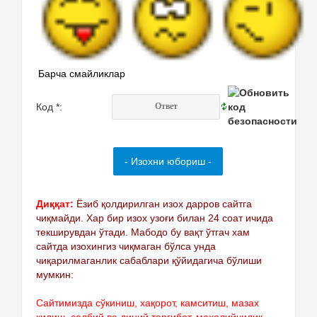
Барча смайликлар
Код *:
Диққат:
Ёзиб қолдирилган изох дарров сайтга
чиқмайди. Хар бир изох узоғи билан 24 соат ичида
текширувдан ўтади. Мабодо бу вақт ўтгач хам
сайтда изохингиз чиқмаган бўлса унда
чиқарилмаганлик сабаблари қўйидагича бўлиши
мумкин:
Сайтимизда сўкиниш, хақорот, камситиш, мазах
қилиш, салбий ва диний тарғибот, махалийчилик,