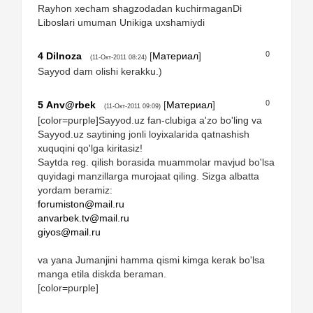
Rayhon xecham shagzodadan kuchirmaganDi
Liboslari umuman Unikiga uxshamiydi
0
4
Dilnoza
[
Материал
]
(11-Окт-2011 08:24)
Sayyod dam olishi kerakku.)
0
5
Anv@rbek
[
Материал
]
(11-Окт-2011 09:09)
[color=purple]Sayyod.uz fan-clubiga a'zo bo'ling va
Sayyod.uz saytining jonli loyixalarida qatnashish
xuquqini qo'lga kiritasiz!
Saytda reg. qilish borasida muammolar mavjud bo'lsa
quyidagi manzillarga murojaat qiling. Sizga albatta
yordam beramiz:
forumiston@mail.ru
anvarbek.tv@mail.ru
giyos@mail.ru
va yana Jumanjini hamma qismi kimga kerak bo'lsa
manga etila diskda beraman.
[color=purple]