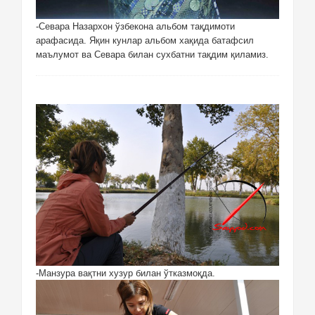
-Севара Назархон ўзбекона альбом тақдимоти
арафасида. Яқин кунлар альбом хақида батафсил
маълумот ва Севара билан сухбатни тақдим қиламиз.
-Манзура вақтни хузур билан ўтказмоқда.