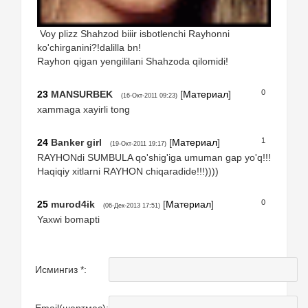
Voy plizz Shahzod biiir isbotlenchi Rayhonni
ko'chirganini?!dalilla bn!
Rayhon qigan yengililani Shahzoda qilomidi!
0
23
MANSURBEK
[
Материал
]
(16-Окт-2011 09:23)
xammaga xayirli tong
1
24
Banker girl
[
Материал
]
(19-Окт-2011 19:17)
RAYHONdi SUMBULA qo'shig'iga umuman gap yo'q!!!
Haqiqiy xitlarni RAYHON chiqaradide!!!))))
0
25
murod4ik
[
Материал
]
(06-Дек-2013 17:51)
Yaxwi bomapti
Исмингиз *:
Email(шартмас):