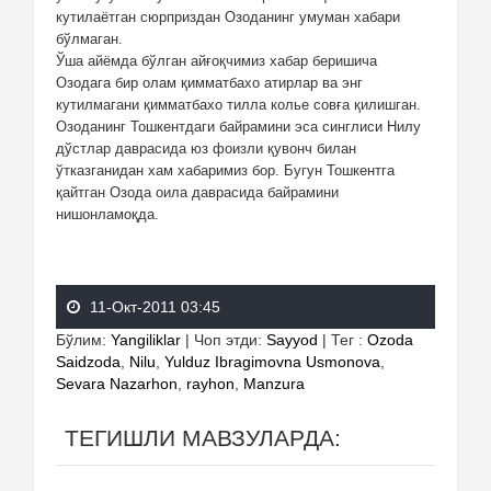
кутилаётган сюрприздан Озоданинг умуман хабари
бўлмаган.
Ўша айёмда бўлган айғоқчимиз хабар беришича
Озодага бир олам қимматбахо атирлар ва энг
кутилмагани қимматбахо тилла колье совға қилишган.
Озоданинг Тошкентдаги байрамини эса синглиси Нилу
дўстлар даврасида юз фоизли қувонч билан
ўтказганидан хам хабаримиз бор. Бугун Тошкентга
қайтган Озода оила даврасида байрамини
нишонламоқда.
11-Окт-2011 03:45
Бўлим
:
Yangiliklar
|
Чоп этди
:
Sayyod
|
Тег
:
Ozoda
Saidzoda
,
Nilu
,
Yulduz Ibragimovna Usmonova
,
Sevara Nazarhon
,
rayhon
,
Manzura
ТЕГИШЛИ МАВЗУЛАРДА: