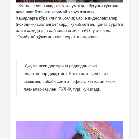
Хуллас клип хақидаги маълумотдан бугунги кунгача
анча вақт ўтишига қарамай хануз жимлик..
Хабарларга кўра клипга боғлиқ барча видеолавхалар
(исходник) сақланган "хард" куйиб кетган. Қайта суратга
олиш хақида эса хабарлар хозирча йўқ, у хозирда
"Сумбула" қўшиғига клип суратга олдирди.
-Джуманджи дастурини радиодан ёзиб
олаётганлар диққатига: Катта хато қиляпсиз,
шошманг, сабаби сайтга эфирга кетмаган қизиқ
лавхалари билан ТЎЛИҚ тури қўйилади.