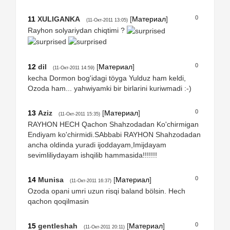
0
11
XULIGANKA
[
Материал
]
(11-Окт-2011 13:05)
Rayhon solyariydan chiqtimi ?
0
12
dil
[
Материал
]
(11-Окт-2011 14:59)
kecha Dormon bog'idagi töyga Yulduz ham keldi,
Ozoda ham... yahwiyamki bir birlarini kuriwmadi :-)
0
13
Aziz
[
Материал
]
(11-Окт-2011 15:35)
RAYHON HECH Qachon Shahzodadan Ko'chirmigan
Endiyam ko'chirmidi.SAbbabi RAYHON Shahzodadan
ancha oldinda yuradi ijoddayam,Imijdayam
sevimliliydayam ishqilib hammasida!!!!!!!
0
14
Munisa
[
Материал
]
(11-Окт-2011 16:37)
Ozoda opani umri uzun risqi baland bölsin. Hech
qachon qoqilmasin
0
15
gentleshah
[
Материал
]
(11-Окт-2011 20:11)