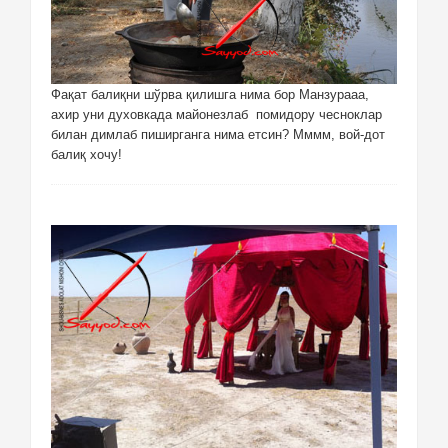
Фақат балиқни шўрва қилишга нима бор Манзурааа,
ахир уни духовкада майонезлаб помидору чесноклар
билан димлаб пиширганга нима етсин? Мммм, вой-дот
балиқ хочу!