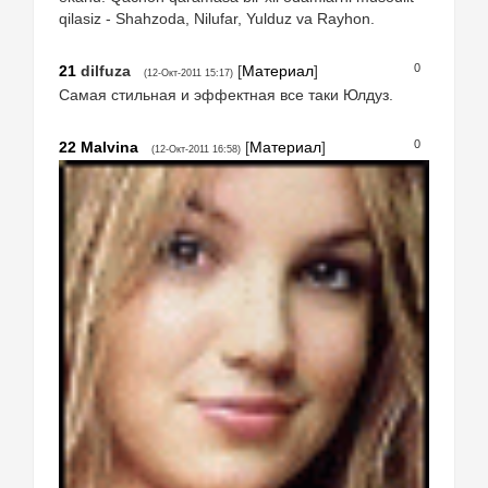
qilasiz - Shahzoda, Nilufar, Yulduz va Rayhon.
0
21
dilfuza
[
Материал
]
(12-Окт-2011 15:17)
Самая стильная и эффектная все таки Юлдуз.
0
22
Malvina
[
Материал
]
(12-Окт-2011 16:58)