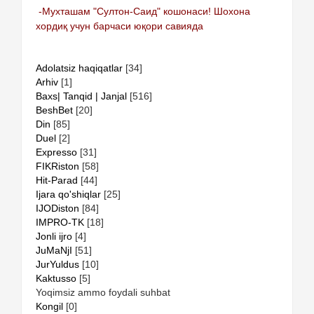
-Мухташам "Султон-Саид" кошонаси! Шохона
хордиқ учун барчаси юқори савияда
Adolatsiz haqiqatlar
[34]
Arhiv
[1]
Baxs| Tanqid | Janjal
[516]
BeshBet
[20]
Din
[85]
Duel
[2]
Expresso
[31]
FIKRiston
[58]
Hit-Parad
[44]
Ijara qo'shiqlar
[25]
IJODiston
[84]
IMPRO-TK
[18]
Jonli ijro
[4]
JuMaNjI
[51]
JurYuldus
[10]
Kaktusso
[5]
Yoqimsiz ammo foydali suhbat
Kongil
[0]