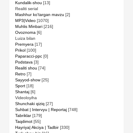
Kundalik-shou
[13]
Realiti serial
Mashhur ko'targan mavzu
[2]
MP3|Video
[1070]
Muhlis Minbari
[216]
Ovoznoma
[6]
Luiza bilan
Premyera
[17]
Prikol
[100]
Paparacci-ppc
[0]
Podstava
[3]
Realiti shou
[74]
Retro
[7]
Sayyod-show
[25]
Sport
[18]
Shantaj
[6]
Videoloyiha
Shunchaki qiziq
[27]
Suhbat | Intervyu | Reportaj
[748]
Tabriklar
[179]
Taqdimot
[55]
Hayriya| Akciya | Tadbir
[330]