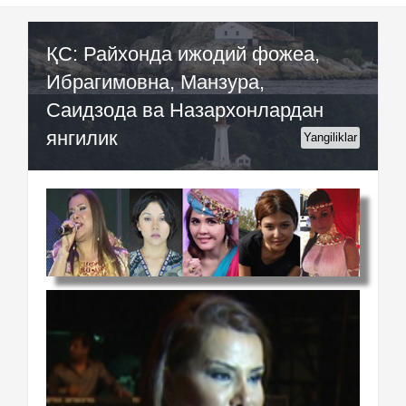
ҚС: Райхонда ижодий фожеа,
Ибрагимовна, Манзура,
Саидзода ва Назархонлардан
янгилик
Yangiliklar