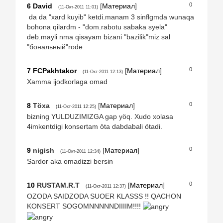
0
6
David
[
Материал
]
(11-Окт-2011 11:01)
da da "xard kuyib" ketdi.manam 3 sinflgmda wunaqa
bohona qilardm - "dom.rabotu sabaka syela"
deb.mayli nma qisayam bizani "bazilik"miz sal
"бональный"rode
0
7
FCPakhtakor
[
Материал
]
(11-Окт-2011 12:13)
Xamma ijodkorlaga omad
0
8
Töxa
[
Материал
]
(11-Окт-2011 12:25)
bizning YULDUZIMIZGA gap yöq. Xudo xolasa
4imkentdigi konsertam öta dabdabali ötadi.
0
9
nigish
[
Материал
]
(11-Окт-2011 12:34)
Sardor aka omadizzi bersin
0
10
RUSTAM.R.T
[
Материал
]
(11-Окт-2011 12:37)
OZODA SAIDZODA SUOER KLASSS !! QACHON
KONSERT SOGOMNNNNNDIIIIM!!!!