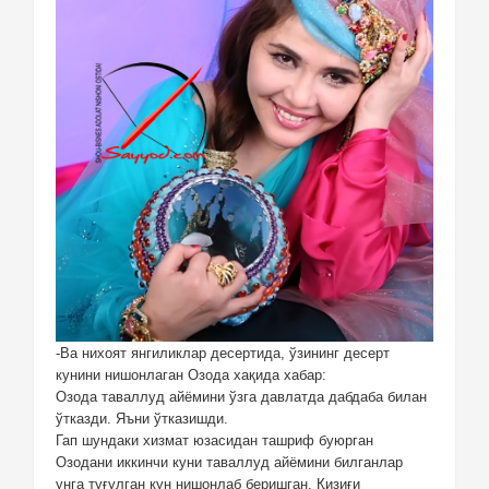
-Ва нихоят янгиликлар десертида, ўзининг десерт
кунини нишонлаган Озода хақида хабар:
Озода таваллуд айёмини ўзга давлатда дабдаба билан
ўтказди. Яъни ўтказишди.
Гап шундаки хизмат юзасидан ташриф буюрган
Озодани иккинчи куни таваллуд айёмини билганлар
унга туғулган кун нишонлаб беришган. Қизиғи