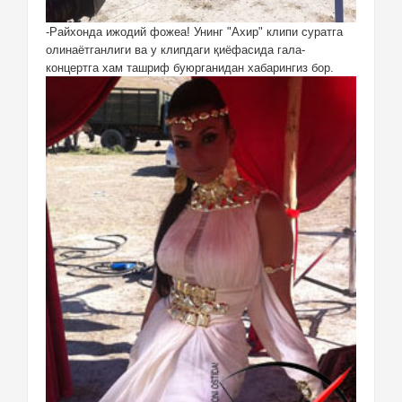
-Райхонда ижодий фожеа! Унинг "Ахир" клипи суратга
олинаётганлиги ва у клипдаги қиёфасида гала-
концертга хам ташриф буюрганидан хабарингиз бор.