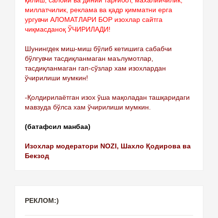
миллатчилик, реклама ва қадр қимматни ерга
ургувчи АЛОМАТЛАРИ БОР изохлар сайтга
чиқмасданоқ ЎЧИРИЛАДИ!
Шунингдек миш-миш бўлиб кетишига сабабчи
бўлгувчи тасдиқланмаган маълумотлар,
тасдиқланмаган гап-сўзлар хам изохлардан
ўчирилиши мумкин!
-Қолдирилаётган изох ўша мақоладан ташқаридаги
мавзуда бўлса хам ўчирилиши мумкин.
(батафсил манбаа)
Изохлар модератори NOZI, Шахло Қодирова ва
Бекзод
РЕКЛОМ:)