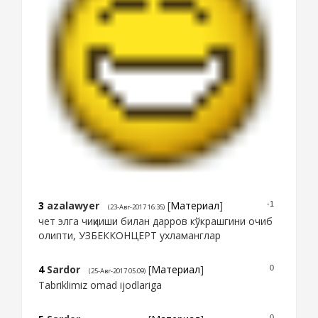
3
azalawyer
[
Материал
]
-1
(23-Авг-2017 16:35)
чет элга чиқииши билан дарров кўкрашгини очиб
олипти, УЗБЕККОНЦЕРТ ухламанглар
4
Sardor
[
Материал
]
0
(25-Авг-2017 05:09)
Tabriklimiz omad ijodlariga
0