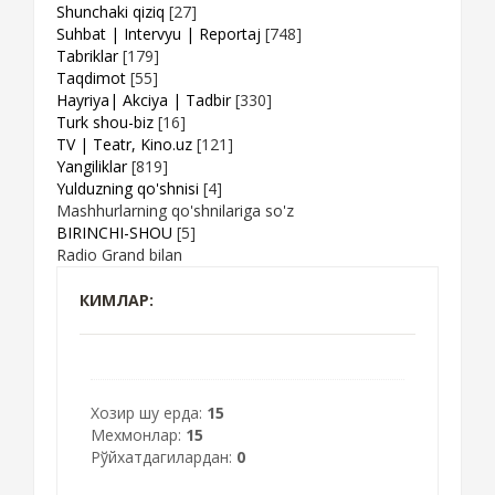
Shunchaki qiziq
[27]
Suhbat | Intervyu | Reportaj
[748]
Tabriklar
[179]
Taqdimot
[55]
Hayriya| Akciya | Tadbir
[330]
Turk shou-biz
[16]
TV | Teatr, Kino.uz
[121]
Yangiliklar
[819]
Yulduzning qo'shnisi
[4]
Mashhurlarning qo'shnilariga so'z
BIRINCHI-SHOU
[5]
Radio Grand bilan
КИМЛАР:
Хозир шу ерда:
15
Мехмонлар:
15
Рўйхатдагилардан:
0