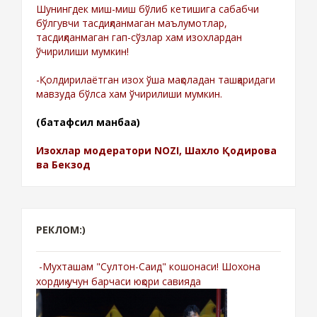
Шунингдек миш-миш бўлиб кетишига сабабчи
бўлгувчи тасдиқланмаган маълумотлар,
тасдиқланмаган гап-сўзлар хам изохлардан
ўчирилиши мумкин!
-Қолдирилаётган изох ўша мақоладан ташқаридаги
мавзуда бўлса хам ўчирилиши мумкин.
(батафсил манбаа)
Изохлар модератори NOZI, Шахло Қодирова
ва Бекзод
РЕКЛОМ:)
-Мухташам "Султон-Саид" кошонаси! Шохона
хордиқ учун барчаси юқори савияда