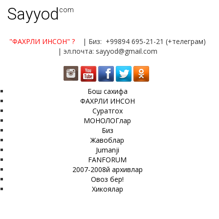
Sayyod
.com
"ФАХРЛИ ИНСОН"
?
| Биз: +99894 695-21-21 (+телеграм)
| эл.почта: sayyod@gmail.com
Бош сахифа
ФАХРЛИ ИНСОН
Суратгох
МОНОЛОГлар
Биз
Жавоблар
Jumanji
FANFORUM
2007-2008й архивлар
Овоз бер!
Хикоялар