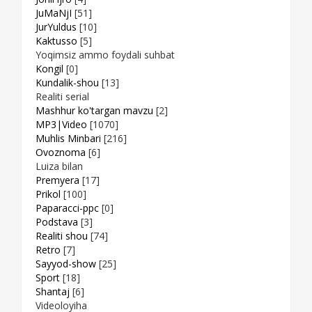
JuMaNjI
[51]
JurYuldus
[10]
Kaktusso
[5]
Yoqimsiz ammo foydali suhbat
Kongil
[0]
Kundalik-shou
[13]
Realiti serial
Mashhur ko'targan mavzu
[2]
MP3|Video
[1070]
Muhlis Minbari
[216]
Ovoznoma
[6]
Luiza bilan
Premyera
[17]
Prikol
[100]
Paparacci-ppc
[0]
Podstava
[3]
Realiti shou
[74]
Retro
[7]
Sayyod-show
[25]
Sport
[18]
Shantaj
[6]
Videoloyiha