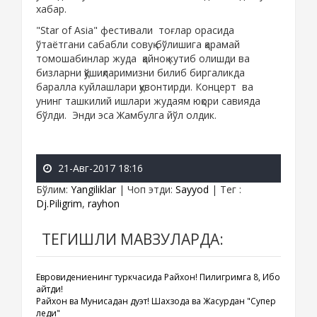
хабар.
"Star of Asia" фестивали тоғлар орасида
ўтаётгани сабабли совуқ бўлишига қарамай
томошабинлар жуда қайноқ кутиб олишди ва
бизларни қўшиқларимизни билиб биргаликда
баралла куйлашлари қувонтирди. Концерт ва
унинг ташкилий ишлари жудаям юқори савияда
бўлди. Энди эса Жамбулга йўл олдик.
21-Авг-2017 18:16
Бўлим
:
Yangiliklar
|
Чоп этди
:
Sayyod
|
Тег
:
Dj.Piligrim
,
rayhon
ТЕГИШЛИ МАВЗУЛАРДА:
Евровидениенинг туркчасида Райхон! Пилигримга 8, Ибо
қайтди!
Райхон ва Мунисадан дуэт! Шахзода ва Жасурдан "Супер
леди"