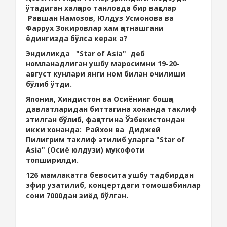
ўтадиган халқаро танловда бир вақтлар
Равшан Намозов, Юлдуз Усмонова ва
Фаррух Зокировлар хам қатнашгани
ёдингизда бўлса керак а?
Эндиликда "Star of Asia" деб
номланадлиган ушбу маросимни 19-20-
август кунлари янги ном билан очилиши
бўлиб ўтди.
Япония, Хиндистон ва Осиёнинг бошқа
давлатларидан биттагина хонанда таклиф
этилган бўлиб, фақатгина Ўзбекистондан
икки хонанда: Райхон ва Диджей
Пилигрим таклиф этилиб уларга "Star of
Asia" (Осиё юлдузи) мукофоти
топширилди.
126 мамлакатга бевосита ушбу тадбирдан
эфир узатилиб, концертдаги томошабинлар
сони 7000дан зиёд бўлган.