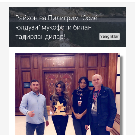
Райхон ва Пилигрим "Осиё
юлдузи" мукофоти билан
тақдирландилар!
Yangiliklar