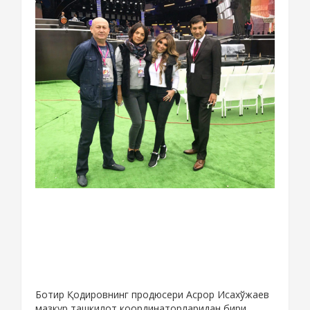
Ботир Қодировнинг продюсери Асрор Исахўжаев
мазкур ташкилот координаторларидан бири.