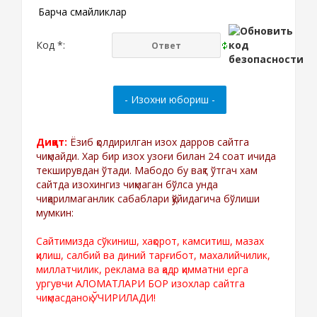
Барча смайликлар
Код *:
Диққат:
Ёзиб қолдирилган изох дарров сайтга
чиқмайди. Хар бир изох узоғи билан 24 соат ичида
текширувдан ўтади. Мабодо бу вақт ўтгач хам
сайтда изохингиз чиқмаган бўлса унда
чиқарилмаганлик сабаблари қўйидагича бўлиши
мумкин:
Сайтимизда сўкиниш, хақорот, камситиш, мазах
қилиш, салбий ва диний тарғибот, махалийчилик,
миллатчилик, реклама ва қадр қимматни ерга
ургувчи АЛОМАТЛАРИ БОР изохлар сайтга
чиқмасданоқ ЎЧИРИЛАДИ!