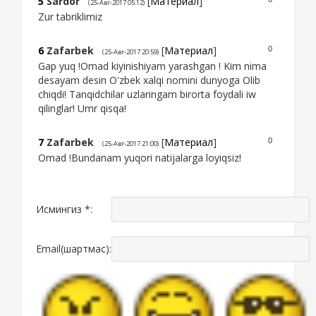
5
Sardor
[
Материал
]
(25-Авг-2017 05:12)
Zur tabriklimiz
6
Zafarbek
[
Материал
]
0
(25-Авг-2017 20:59)
Gap yuq !Omad kiyinishiyam yarashgan ! Kim nima
desayam desin O'zbek xalqi nomini dunyoga Olib
chiqdi! Tanqidchilar uzlaringam birorta foydali iw
qilinglar! Umr qisqa!
7
Zafarbek
[
Материал
]
0
(25-Авг-2017 21:00)
Omad !Bundanam yuqori natijalarga loyiqsiz!
Исмингиз *:
Email(шартмас):