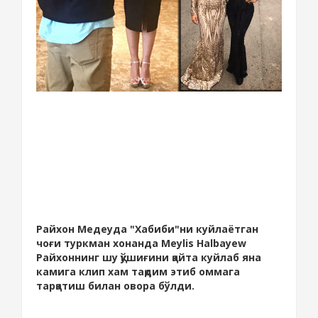
Райхон Медеуда "Хабиби"ни куйлаётган
чоғи туркман хонанда Meylis Halbayew
Райхоннинг шу қўшиғини қайта куйлаб яна
камига клип хам тақдим этиб оммага
тарқатиш билан овора бўлди.