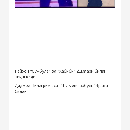
Райхон "Сумбула" ва "Хабиби" қўшиқлари билан
чиқиш қилди.
Диджей Пилигрим эса "Ты меня забудь" қўшиғи
билан.