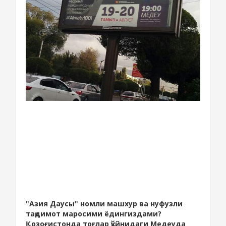
"Азия Даусы" номли машхур ва нуфузли
тақдимот маросими ёдингиздами?
Қозоғистонда тоғлар қўйнидаги Медеуда