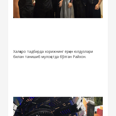
Халқаро тадбирда хорижнинг ёрқин юлдузлари
билан танишиб мулоқотда бўлган Райхон.