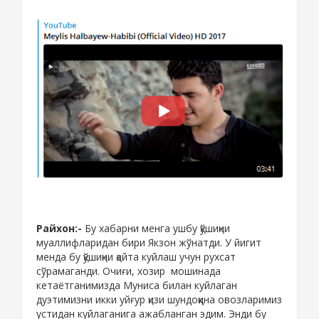
Райхон:-
Бу хабарни менга ушбу қўшиқни
муаллифларидан бири Якзон жўнатди. У йигит
менда бу қўшиқни қайта куйлаш учун рухсат
сўрамаганди. Очиғи, хозир мошинада
кетаётганимизда Муниса билан куйлаган
дуэтимизни икки уйғур қизи шундоққина овозларимиз
устидан куйлаганига ажабланган эдим. Энди бу