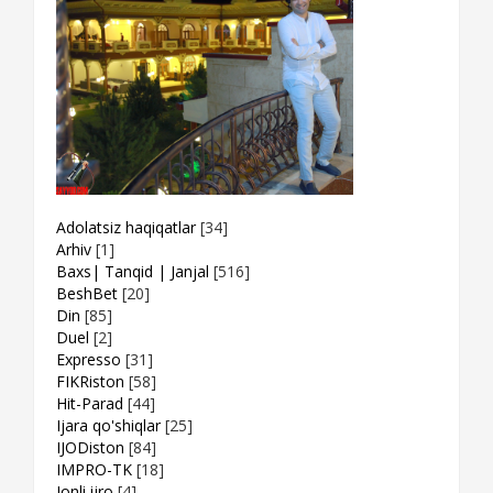
Adolatsiz haqiqatlar
[34]
Arhiv
[1]
Baxs| Tanqid | Janjal
[516]
BeshBet
[20]
Din
[85]
Duel
[2]
Expresso
[31]
FIKRiston
[58]
Hit-Parad
[44]
Ijara qo'shiqlar
[25]
IJODiston
[84]
IMPRO-TK
[18]
Jonli ijro
[4]