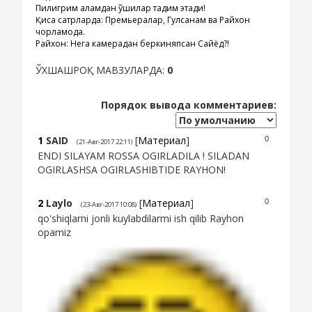
Пилигрим аламдан қўшиқлар тақдим этади!
Қисқа сатрларда: Премьералар, Гулсанам ва Райхон
чорламоқда.
Райхон: Нега камерадан беркиняпсан Сайёд?!
ЎХШАШРОҚ МАВЗУЛАРДА:
0
Порядок вывода комментариев:
1
SAID
[
Материал
]
0
(21-Авг-2017 22:11)
ENDI SILAYAM ROSSA OGIRLADILA ! SILADAN
OGIRLASHSA OGIRLASHIBTIDE RAYHON!
2
Laylo
[
Материал
]
0
(23-Авг-2017 10:08)
qo'shiqlarni jonli kuylabdilarmi ish qilib Rayhon
opamiz