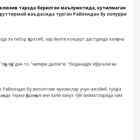
склюзив тарзда берилган маълумотида, кутилмаган
 куттирмай ваъдасида турган Райхондан бу попурри
да эътибор қаратиб, хар йилги концерт дастурида халқона
яққу-яққу"дан то "чипири далли"ю "беданадек йўрғалаган
н Райхондан бу вилоятлик мухлислар учун ажойиб тухфа
қида терма қўшиқ қилгани хали хануз тўй хизматларида хам