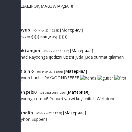
ЎХШАШРОҚ МАВЗУЛАРДА:
0
1
Ayub
[
Материал
]
(04-Июл-2014 02:45)
классно))))) ваще зур))))))
2
oktamjon
[
Материал
]
(04-Июл-2014 03:35)
Omad Rayxonga ijodizni uzizni juda juda xurmat qilaman
3
D o n o
[
Материал
]
(04-Июл-2014 10:01)
Rayxon baribir RAYXOONDEEEEE
4
Angel90
[
Материал
]
(04-Июл-2014 10:30)
Rayxonga omad! Popurri yaxwi kuylanibdi. Well done!
5
AnoRa
[
Материал
]
(04-Июл-2014 12:29)
Rayhon Supper !