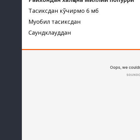
Тасиксдан кўчирмоқ 6 мб
Муқобил тасиксдан
Саундклауддан