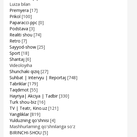
Luiza bilan
Premyera
[17]
Prikol
[100]
Paparacci-ppc
[0]
Podstava
[3]
Realiti shou
[74]
Retro
[7]
Sayyod-show
[25]
Sport
[18]
Shantaj
[6]
Videoloyiha
Shunchaki qiziq
[27]
Suhbat | Intervyu | Reportaj
[748]
Tabriklar
[179]
Taqdimot
[55]
Hayriya| Akciya | Tadbir
[330]
Turk shou-biz
[16]
TV | Teatr, Kino.uz
[121]
Yangiliklar
[819]
Yulduzning qo'shnisi
[4]
Mashhurlarning qo'shnilariga so'z
BIRINCHI-SHOU
[5]