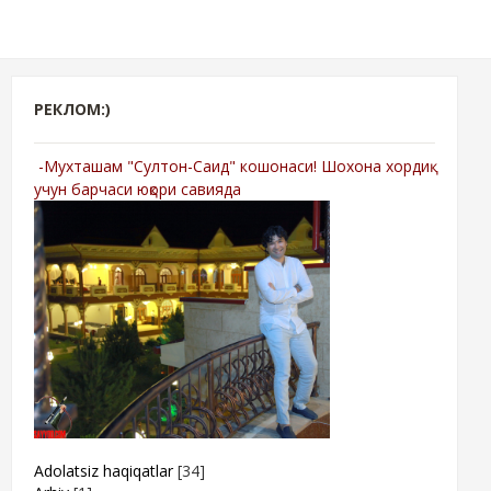
РЕКЛОМ:)
-Мухташам "Султон-Саид" кошонаси! Шохона хордиқ
учун барчаси юқори савияда
Adolatsiz haqiqatlar
[34]