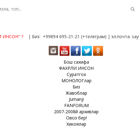
И ИНСОН"
?
| Биз: +99894 695-21-21 (+телеграм) | эл.почта: s
Бош сахифа
ФАХРЛИ ИНСОН
Суратгох
МОНОЛОГлар
Биз
Жавоблар
Jumanji
FANFORUM
2007-2008й архивлар
Овоз бер!
Хикоялар