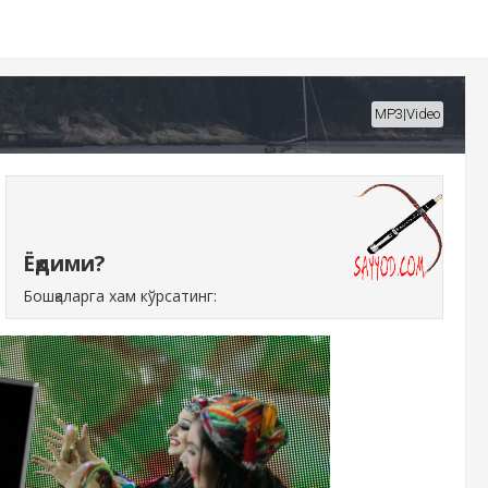
MP3|Video
Ёқдими?
Бошқаларга хам кўрсатинг: