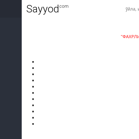
Sayyod
.com
"ФАХРЛ