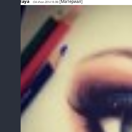
6
zaya
[
Материал
]
(04-Июл-2014 18:39)