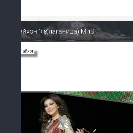
Райхон "яққу"лаганида) Мп3