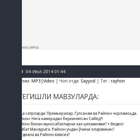
04-Июл-2014 01:44
Бўлим
:
MP3|Video
|
Чоп этди
:
Sayyod
|
Тег
:
rayhon
ТЕГИШЛИ МАВЗУЛАРДА:
Қисқа сатрларда: Премьералар, Гулсанам ва Райхон чорламоқда.
Райхон: Нега камерадан беркиняпсан Сайёд?!
Райхон билан муносабатларни хал қиламизми? + Видео!
Навбат Манзурага. Райхон ундан ўчини олармикан?
Согдиана ва Райхон кимсиз?