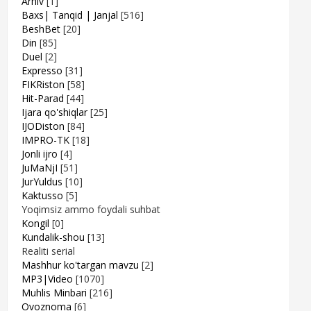
Arhiv
[1]
Baxs| Tanqid | Janjal
[516]
BeshBet
[20]
Din
[85]
Duel
[2]
Expresso
[31]
FIKRiston
[58]
Hit-Parad
[44]
Ijara qo'shiqlar
[25]
IJODiston
[84]
IMPRO-TK
[18]
Jonli ijro
[4]
JuMaNjI
[51]
JurYuldus
[10]
Kaktusso
[5]
Yoqimsiz ammo foydali suhbat
Kongil
[0]
Kundalik-shou
[13]
Realiti serial
Mashhur ko'targan mavzu
[2]
MP3|Video
[1070]
Muhlis Minbari
[216]
Ovoznoma
[6]