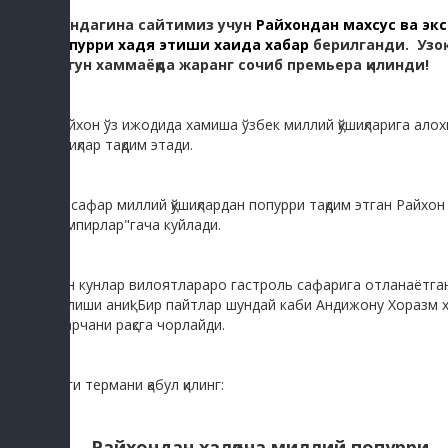
Яқиндагина сайтимиз учун
Райхондан махсус ва эк
попурри хадя этиши хақида хабар
берилганди. Узоқ
бугун хаммаёқда жаранг сочиб премьера қилинди!
Райхон ўз ижодида хамиша ўзбек миллий қўшиқларига алохи
қўшиқлар тақдим этади.
Бу сафар миллий қўшиқлардан попурри тақдим этган Райхон "
кампирлар"гача куйлади.
Яқин кунлар вилоятлараро гастроль сафарига отланаётга
бўлиши аниқ! Бир пайтлар шундай каби Андижону Хоразм ха
барчани рақсга чорлайди.
Янги термани қабул қилинг:
Райхондан халқона миллий попурри