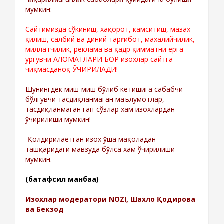
мумкин:
Сайтимизда сўкиниш, хақорот, камситиш, мазах
қилиш, салбий ва диний тарғибот, махалийчилик,
миллатчилик, реклама ва қадр қимматни ерга
ургувчи АЛОМАТЛАРИ БОР изохлар сайтга
чиқмасданоқ ЎЧИРИЛАДИ!
Шунингдек миш-миш бўлиб кетишига сабабчи
бўлгувчи тасдиқланмаган маълумотлар,
тасдиқланмаган гап-сўзлар хам изохлардан
ўчирилиши мумкин!
-Қолдирилаётган изох ўша мақоладан
ташқаридаги мавзуда бўлса хам ўчирилиши
мумкин.
(батафсил манбаа)
Изохлар модератори NOZI, Шахло Қодирова
ва Бекзод