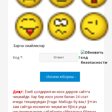
Барча смайликлар
Код *:
Диққат:
Ёзиб қолдирилган изох дарров сайтга
чиқмайди. Хар бир изох узоғи билан 24 соат
ичида текширувдан ўтади. Мабодо бу вақт ўтгач
хам сайтда изохингиз чиқмаган бўлса унда
чиқарилмаганлик сабаблари қўйидагича бўлиши