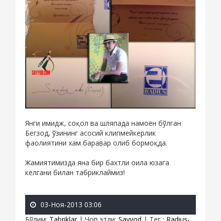
Янги имидж, соқол ва шляпада намоён бўлган
Бегзод, ўзининг асосий клипмейкерлик
фаолиятини хам баравар олиб бормоқда.
Жамиятимизда яна бир бахтли оила юзага
келгани билан табриклаймиз!
03-Ноя-2013 03:06
Бўлим
:
Tabriklar
|
Чоп этди
:
Sayyod
|
Тег
:
Radius-