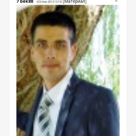
7
bek88
[
Материал
]
0
(03-Ноя-2013 13:15)