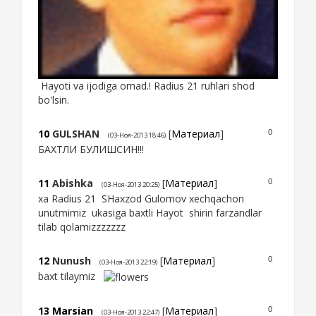
Hayoti va ijodiga omad.! Radius 21 ruhlari shod
bo'lsin.
10
GULSHAN
[
Материал
]
0
(03-Ноя-2013 18:46)
БАХТЛИ БУЛИШСИН!!!
11
Abishka
[
Материал
]
0
(03-Ноя-2013 20:25)
xa Radius 21 SHaxzod Gulomov xechqachon
unutmimiz ukasiga baxtli Hayot shirin farzandlar
tilab qolamizzzzzzz
12
Nunush
[
Материал
]
0
(03-Ноя-2013 22:19)
baxt tilaymiz
13
Marsian
[
Материал
]
0
(03-Ноя-2013 22:47)