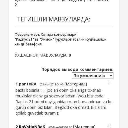
21
ТЕГИШЛИ МАВЗУЛАРДА:
Февраль-март. Хотира концертлари.
"Радиус 21" ва "Уммон" гурухлари (балки) судлашиши
хақида батафсил
ЎХШАШРОҚ МАВЗУЛАРДА:
0
Порядок вывода комментариев:
1
panteRA
[
Материал
]
0
(03-Ноя-2013 04:40)
baxtli bösinla. . . Ijodlari doim okalariga öxshab
muxlislar olqiwiga sozovor bösin. Wou biznesda
Radius 21 nomi qaytganidan man hursandman va bu
guruh doim biz bilan. Begzod oka omad. Biz sizni
qöllab quvatlab turamiz.
2
RaVsHaNBeK
[
Материал
]
0
(03-Ноя-2013 09:54)