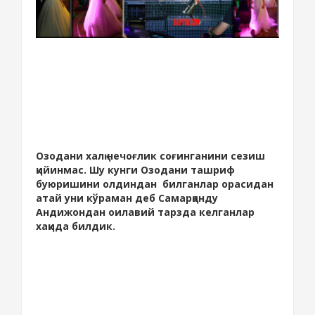
Озодани халқ нечоғлик соғинганини сезиш
қийинмас. Шу кунги Озодани ташриф
буюришини олдиндан билганлар орасидан
атай уни кўраман деб Самарқанду
Андижондан оилавий тарзда келганлар
хақида билдик.