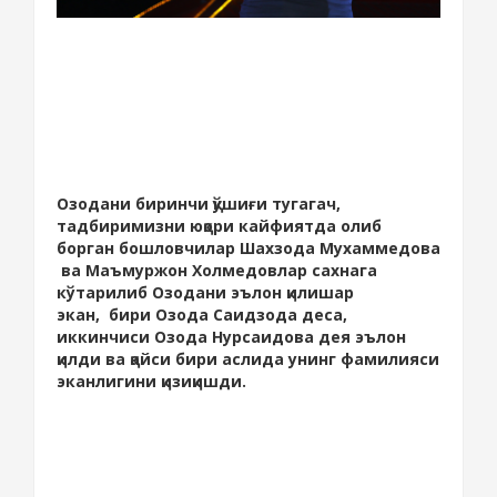
Озодани биринчи қўшиғи тугагач,
тадбиримизни юқори кайфиятда олиб
борган бошловчилар Шахзода Мухаммедова
ва Маъмуржон Холмедовлар сахнага
кўтарилиб Озодани эълон қилишар
экан, бири Озода Саидзода деса,
иккинчиси Озода Нурсаидова дея эълон
қилди ва қайси бири аслида унинг фамилияси
эканлигини қизиқишди.