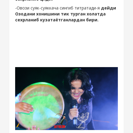
-Овози суяк-суяккача сингиб титратади-я
дейди
Озодани хонишини тик турган холатда
сехрланиб кузатаётганлардан бири.