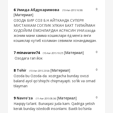
6
Умида Абдукаримова
0
(10-Авг-2015 16:59)
[
Материал
]
ОЗОДА БИР СОЗ Б.Н АЙТКАНДА СУПЕР!!!
МУСТАХКАМ СОГЛИК УЛКАН БАХТ ТИЛАЙМАН
ХУДОЙИМ ЁМОНЛАРДАН АСРАСИН УНИ.озода
жоним мани хамма кошиклари ёд менга янги
кошиклар кутиб коламан севимли хонандамдан.
7
minavarov74
[
Материал
]
0
(10-Авг-2015 19:27)
Озодага гап йок
8
Tohir
[
Материал
]
0
(10-Авг-2015 23:54)
Ozoda bu Ozoda-da. xozirgacha bunday ovozi
baland ayol qo'shiqchi chiqmayapti. so'lik va omad
tilayman
9
Navro'za
[
Материал
]
0
(11-Авг-2015 08:34)
Haqiqiy ta'lant. Bunaqasi juda kam. Qadriga yetish
kerak bunday istedodli insonlarni. Baxtli bo'lsinla