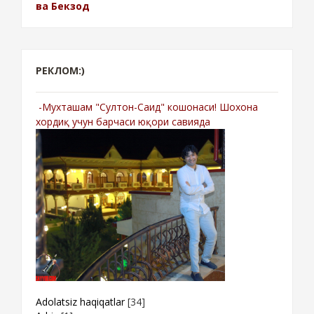
ва Бекзод
РЕКЛОМ:)
-Мухташам "Султон-Саид" кошонаси! Шохона
хордиқ учун барчаси юқори савияда
Adolatsiz haqiqatlar
[34]