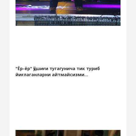
"Ёр-ёр" қўшиғи тугагунича тик туриб
йиғлаганларни айтмайсизми...