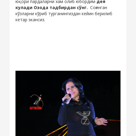
юқори пардаларни хам олиб юбордим-
дея
кулади Озода тадбирдан сўнг.
Соғинган
кўзларни кўриб турганингиздан кейин берилиб
кетар экансиз.