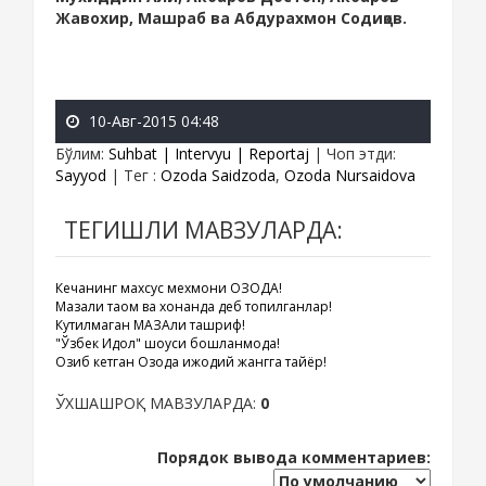
Жавохир, Машраб ва Абдурахмон Содиқов.
10-Авг-2015 04:48
Бўлим
:
Suhbat | Intervyu | Reportaj
|
Чоп этди
:
Sayyod
|
Тег
:
Ozoda Saidzoda
,
Ozoda Nursaidova
ТЕГИШЛИ МАВЗУЛАРДА:
Кечанинг махсус мехмони ОЗОДА!
Мазали таом ва хонанда деб топилганлар!
Кутилмаган МАЗАли ташриф!
"Ўзбек Идол" шоуси бошланмоқда!
Озиб кетган Озода ижодий жангга тайёр!
ЎХШАШРОҚ МАВЗУЛАРДА:
0
Порядок вывода комментариев: