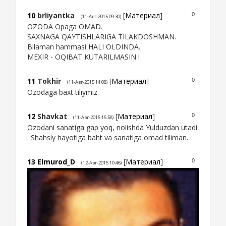
10
brliyantka
[
Материал
]
0
(11-Авг-2015 09:30)
OZODA Opaga OMAD.
SAXNAGA QAYTISHLARIGA TILAKDOSHMAN.
Bilaman hammasi HALI OLDINDA.
MEXIR - OQIBAT KUTARILMASIN !
11
Tokhir
[
Материал
]
0
(11-Авг-2015 14:08)
Ozodaga baxt tiliymiz.
12
Shavkat
[
Материал
]
0
(11-Авг-2015 15:58)
Ozodani sanatiga gap yoq, nolishda Yulduzdan utadi
. Shahsiy hayotiga baht va sanatiga omad tiliman.
13
Elmurod_D
[
Материал
]
0
(12-Авг-2015 10:46)