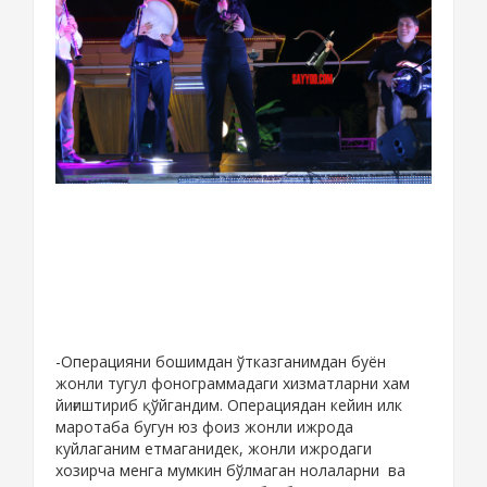
-Операцияни бошимдан ўтказганимдан буён
жонли тугул фонограммадаги хизматларни хам
йиғиштириб қўйгандим. Операциядан кейин илк
маротаба бугун юз фоиз жонли ижрода
куйлаганим етмаганидек, жонли ижродаги
хозирча менга мумкин бўлмаган нолаларни ва