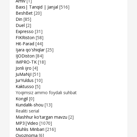
Arhiv
[1]
Baxs| Tanqid | Janjal
[516]
BeshBet
[20]
Din
[85]
Duel
[2]
Expresso
[31]
FIKRiston
[58]
Hit-Parad
[44]
Ijara qo'shiqlar
[25]
IJODiston
[84]
IMPRO-TK
[18]
Jonli ijro
[4]
JuMaNjI
[51]
JurYuldus
[10]
Kaktusso
[5]
Yoqimsiz ammo foydali suhbat
Kongil
[0]
Kundalik-shou
[13]
Realiti serial
Mashhur ko'targan mavzu
[2]
MP3|Video
[1070]
Muhlis Minbari
[216]
Ovoznoma
[6]