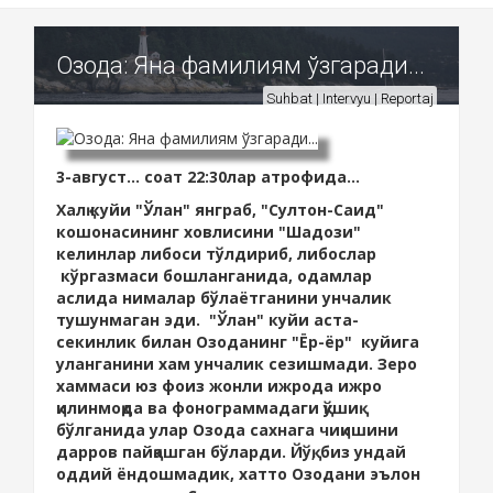
Озода: Яна фамилиям ўзгаради...
Suhbat | Intervyu | Reportaj
3-август... соат 22:30лар атрофида...
Халқ куйи "Ўлан" янграб, "Султон-Саид"
кошонасининг ховлисини "Шадози"
келинлар либоси тўлдириб, либослар
кўргазмаси бошланганида, одамлар
аслида нималар бўлаётганини унчалик
тушунмаган эди. "Ўлан" куйи аста-
секинлик билан Озоданинг "Ёр-ёр" куйига
уланганини хам унчалик сезишмади. Зеро
хаммаси юз фоиз жонли ижрода ижро
қилинмоқда ва фонограммадаги қўшиқ
бўлганида улар Озода сахнага чиқишини
дарров пайқашган бўларди. Йўқ, биз ундай
оддий ёндошмадик, хатто Озодани эълон