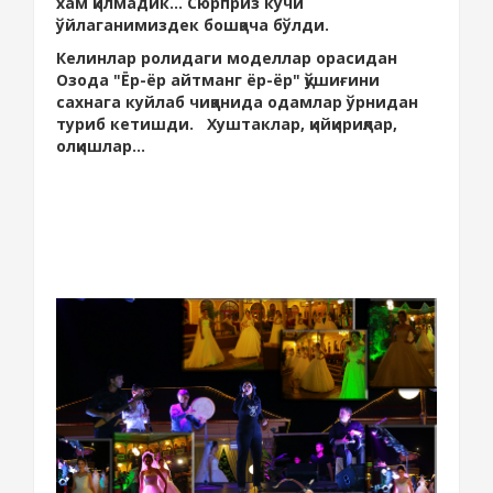
хам қилмадик... Сюрприз кучи
ўйлаганимиздек бошқача бўлди.
Келинлар ролидаги моделлар орасидан
Озода "Ёр-ёр айтманг ёр-ёр" қўшиғини
сахнага куйлаб чиққанида одамлар ўрнидан
туриб кетишди. Хуштаклар, қийқириқлар,
олқишлар...