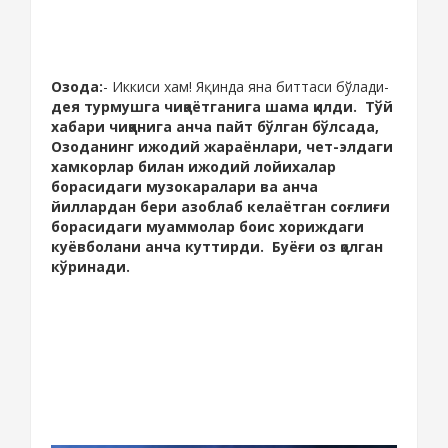
Озода:
- Иккиси хам! Яқинда яна биттаси бўлади-
дея турмушга чиқаётганига шама қилди. Тўй
хабари чиққанига анча пайт бўлган бўлсада,
Озоданинг ижодий жараёнлари, чет-элдаги
хамкорлар билан ижодий лойихалар
борасидаги музокаралари ва анча
йиллардан бери азоблаб келаётган соғлиғи
борасидаги муаммолар боис хориждаги
куёвболани анча куттирди. Буёғи оз қолган
кўринади.