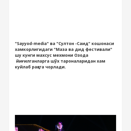
"Sayyod-media" ва "Султон -Саид" кошонаси
хамкорлигидаги "Маза ва дид фестивали"
шу кунги махсус мехмони Озода
йиғилганларга шўх тароналаридан хам
куйлаб рақсга чорлади.