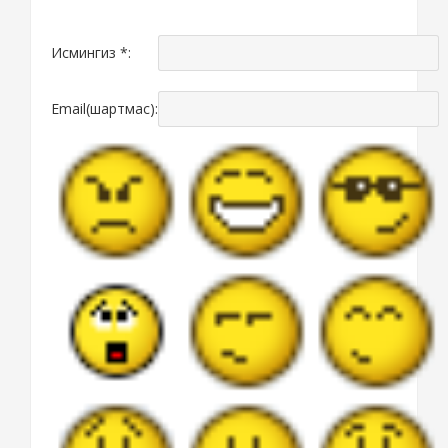
Исмингиз *:
Email(шартмас):