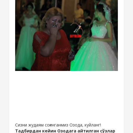
Сизни жудаям соғинганмиз Озода, куйланг!
Тадбирдан кейин Озодага айтилган сўзлар