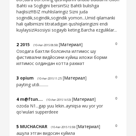
Bahti va Sogligini bersin!Siz Bahtli bulishga
haqlisiz!!!BIZ muhlislaringiz Sizni juda
sogindik,sogindik,sogindik yomon...Umid qilamanki
hali qalbimizni titratadigan qushiqlaringizni endi
kuylaysiz!Asosiysi sogayib keting.Barcha ezguliklar...
2
2015
[
Материал
]
0
(10-Авг-2015 08:59)
Озодага бахтли болсинла илтимос шу
фистивални видйосини куйиш иложи борми
илтимос олдиндан котта рахмат
3
opium
[
Материал
]
0
(10-Авг-2015 11:27)
payting utdi..........
4
m@ftun....
[
Материал
]
0
(10-Авг-2015 14:53)
ozoda N1...gap yuu lekin..ayniqsa wu yor yor
qo'wulari supperdeee
5
MUCHACHAR
[
Материал
]
0
(10-Авг-2015 15:59)
ашула этган видосин куйила