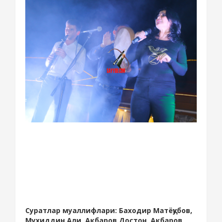
Суратлар муаллифлари: Баходир Матёқубов,
Мухиддин Али, Акбаров Достон, Акбаров