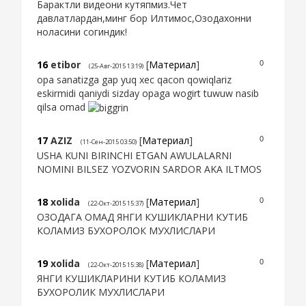
Барактли видеони кутяпмиз.Чет
давлатлардан,минг бор Илтимос,Озодахонни
ноласини согиндик!
16
etibor
[
Материал
]
0
(25-Авг-2015 13:19)
opa sanatizga gap yuq xec qacon qowiqlariz
eskirmidi qaniydi sizday opaga wogirt tuwuw nasib
qilsa omad
17
AZIZ
[
Материал
]
0
(11-Сен-2015 03:50)
USHA KUNI BIRINCHI ETGAN AWULALARNI
NOMINI BILSEZ YOZVORIN SARDOR AKA ILTMOS
18
xolida
[
Материал
]
0
(22-Окт-2015 15:37)
ОЗОДАГА ОМАД ЯНГИ КУШИКЛАРНИ КУТИБ
КОЛАМИЗ БУХОРОЛОК МУХЛИСЛАРИ
19
xolida
[
Материал
]
0
(22-Окт-2015 15:38)
ЯНГИ КУШИКЛАРИНИ КУТИБ КОЛАМИЗ
БУХОРОЛИК МУХЛИСЛАРИ