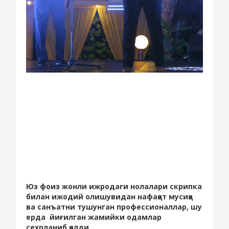
Юз фоиз жонли ижродаги нолалари скрипка
билан ижодий олишувидан нафақат мусиқа
ва санъатни тушунган профессионаллар, шу
ерда йиғилган жамийки одамлар
сехрланиб қолди.