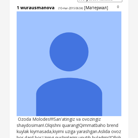
1
wurausmanova
[
Материал
]
0
(10-Авг-2015 06:04)
Ozoda Molodes!!!!San'atingiz va ovozingiz
shaydosiman!.Olqishni quarang!Qimmatbaho brend
kuylak kiymasada,kiyimi uziga yarashgan.Aslida ovoz
bor,dard bor.Uning qushiqlarini unutib buladimi?Olloh