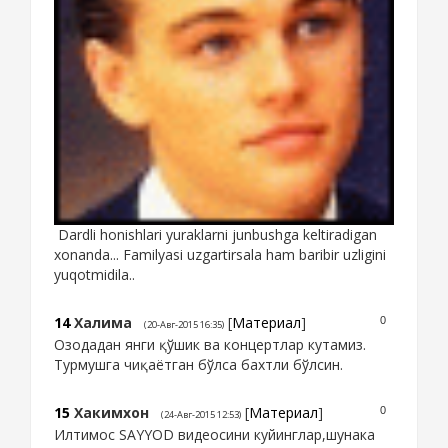
Dardli honishlari yuraklarni junbushga keltiradigan
xonanda... Familyasi uzgartirsala ham baribir uzligini
yuqotmidila..
14
Халима
[
Материал
]
0
(20-Авг-2015 16:35)
Озодадан янги қўшик ва концертлар кутамиз.
Турмушга чиқаётган бўлса бахтли бўлсин.
15
Хакимхон
[
Материал
]
0
(24-Авг-2015 12:53)
Илтимоc SAYYOD видеосини куйинглар,шунака