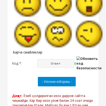
Барча смайликлар
Код *:
Диққат:
Ёзиб қолдирилган изох дарров сайтга
чиқмайди. Хар бир изох узоғи билан 24 соат ичида
текширувдан ўтади. Мабодо бу вақт ўтгач хам