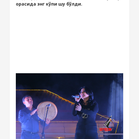
орасида энг кўпи шу бўлди.