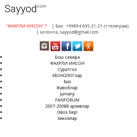
Sayyod
.com
"ФАХРЛИ ИНСОН"
?
| Биз: +99894 695-21-21 (+телеграм)
| эл.почта: sayyod@gmail.com
Бош сахифа
ФАХРЛИ ИНСОН
Суратгох
МОНОЛОГлар
Биз
Жавоблар
Jumanji
FANFORUM
2007-2008й архивлар
Овоз бер!
Хикоялар