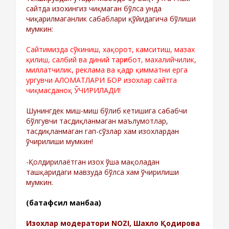
сайтда изохингиз чиқмаган бўлса унда
чиқарилмаганлик сабаблари қўйидагича бўлиши
мумкин:
Сайтимизда сўкиниш, хақорот, камситиш, мазах
қилиш, салбий ва диний тарғибот, махалийчилик,
миллатчилик, реклама ва қадр қимматни ерга
ургувчи АЛОМАТЛАРИ БОР изохлар сайтга
чиқмасданоқ ЎЧИРИЛАДИ!
Шунингдек миш-миш бўлиб кетишига сабабчи
бўлгувчи тасдиқланмаган маълумотлар,
тасдиқланмаган гап-сўзлар хам изохлардан
ўчирилиши мумкин!
-Қолдирилаётган изох ўша мақоладан
ташқаридаги мавзуда бўлса хам ўчирилиши
мумкин.
(батафсил манбаа)
Изохлар модератори NOZI, Шахло Қодирова