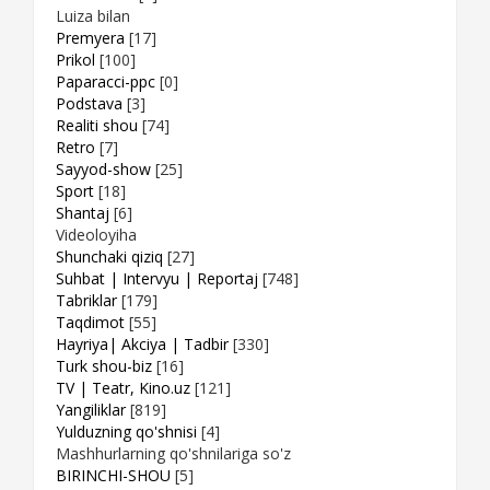
Luiza bilan
Premyera
[17]
Prikol
[100]
Paparacci-ppc
[0]
Podstava
[3]
Realiti shou
[74]
Retro
[7]
Sayyod-show
[25]
Sport
[18]
Shantaj
[6]
Videoloyiha
Shunchaki qiziq
[27]
Suhbat | Intervyu | Reportaj
[748]
Tabriklar
[179]
Taqdimot
[55]
Hayriya| Akciya | Tadbir
[330]
Turk shou-biz
[16]
TV | Teatr, Kino.uz
[121]
Yangiliklar
[819]
Yulduzning qo'shnisi
[4]
Mashhurlarning qo'shnilariga so'z
BIRINCHI-SHOU
[5]