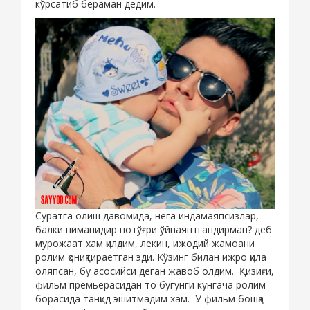
кўрсатиб бераман дедим.
Суратга олиш давомида, нега индамаяпсизлар,
балки ниманидир нотўғри ўйнаяптгандирман? деб
мурожаат хам қилдим, лекин, ижодий жамоани
ролим қониқтираётган эди. Кўзинг билан ижро қила
оляпсан, бу асосийси деган жавоб олдим. Қизиғи,
фильм премьерасидан то бугунги кунгача ролим
борасида танқид эшитмадим хам. У фильм бошқа