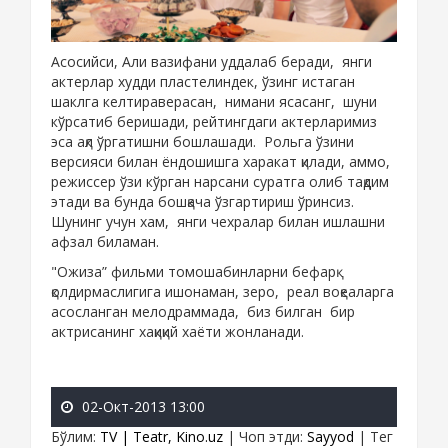
Асосийси, Али вазифани уддалаб беради, янги
актерлар худди пластелиндек, ўзинг истаган
шаклга келтираверасан, нимани ясасанг, шуни
кўрсатиб беришади, рейтингдаги актерларимиз
эса ақл ўргатишни бошлашади. Рольга ўзини
версияси билан ёндошишга харакат қилади, аммо,
режиссер ўзи кўрган нарсани суратга олиб тақдим
этади ва бунда бошқача ўзгартириш ўринсиз.
Шунинг учун хам, янги чехралар билан ишлашни
афзал биламан.
"Ожиза” фильми томошабинларни бефарқ
қолдирмаслигига ишонаман, зеро, реал воқеаларга
асосланган мелодраммада, биз билган бир
актрисанинг хақиқий хаёти жонланади.
02-Окт-2013 13:00
Бўлим
:
TV | Teatr, Kino.uz
|
Чоп этди
:
Sayyod
|
Тег