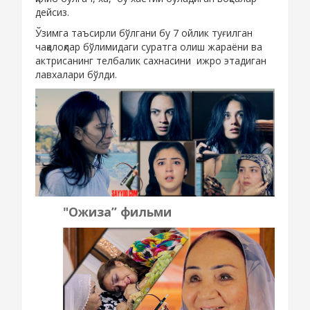
дейсиз.
Ўзимга таъсирли бўлгани бу 7 ойлик туғилган
чақалоқлар бўлимидаги суратга олиш жараёни ва
актрисанинг телбалик сахнасини ижро этадиган
лавхалари бўлди.
"Ожиза” фильми