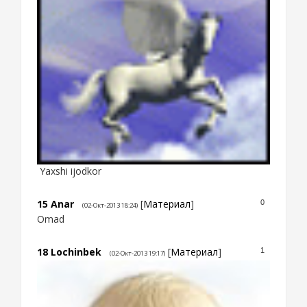
Yaxshi ijodkor
15
Anar
[
Материал
]
0
(02-Окт-2013 18:24)
Omad
18
Lochinbek
[
Материал
]
1
(02-Окт-2013 19:17)