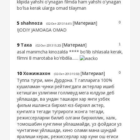
klipida yahshi o'ynagan filmda ham yahshi o'ynagan
bo'lsa kerak ularga omad tilayman
5
shahnoza
[
Материал
]
0
(02-Окт-2013 14:41)
IJODIY JAMOAGA OMAD
9
Taxa
[
Материал
]
1
(02-Окт-2013 15:20)
asal manimcha kinozalda **** bo'lib ishlasala kerak,
filmni 8 marotaba ko'ribdila.......
10
Хожижахон
[
Материал
]
0
(02-Окт-2013 15:50)
Туппа тугри, мен Дурдона. Т гапларига 100%
кушиламан чунки рейтингдаги актерлар ишиб
кетишган узлигини голливуд мега юлдузи деб
уйлашади, ва ундан ташкари хар янги узбек
фильм ишланса бирхил юз-бирхил актер,
кунгилга тегади тугрироги жонга тегади,
режиссерларни билиб олгани бирхиллик, халк,
томошабин кунглини уйлашмайди, уз фойдаси уз
чунтагини уйлашади, кино олами мана шундай
яралиши керак, режиссерлар хар куни ош егиси