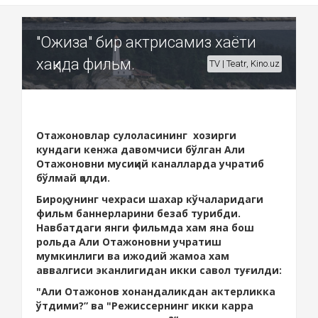
"Ожиза" бир актрисамиз хаёти
хақида фильм.
TV | Teatr, Kino.uz
Отажоновлар сулоласининг хозирги
кундаги кенжа давомчиси бўлган Али
Отажоновни мусиқий каналларда учратиб
бўлмай
қолди.
Бироқ, унинг чехраси шахар кўчаларидаги
фильм баннерларини безаб турибди.
Навбатдаги янги фильмда хам яна бош
рольда Али Отажоновни учратиш
мумкинлиги ва ижодий жамоа хам
аввалгиси эканлигидан икки савол туғилди:
"Али Отажонов хонандаликдан актерликка
ўтдими?” ва "Режиссернинг икки карра