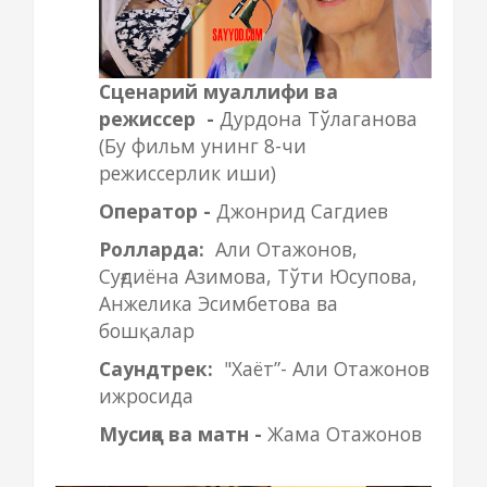
Сценарий муаллифи ва
режиссер -
Дурдона Тўлаганова
(Бу фильм унинг 8-чи
режиссерлик иши)
Оператор -
Джонрид Сагдиев
Ролларда:
Али О
тажонов,
Суғдиёна Азимова, Тўти Юсупова,
Анжелика Эсимбетова ва
бошқалар
Саундтрек:
"Хаёт”
-
Али Отажонов
ижросида
Мусиқа ва матн
-
Жама Отажонов