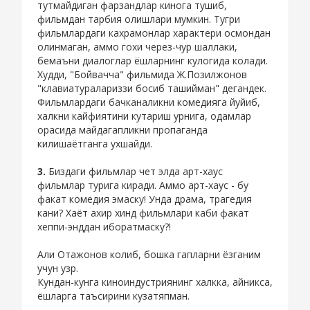
тутмайдиган фарзандлар кинога тушиб,
фильмдан тарбия олишлари мумкин. Тугри
фильмлардаги кахрамонлар характери осмондан
олинмаган, аммо гохи через-чур шаллаки,
бемаъни диалоглар ёшларнинг кулогида колади.
Худди, "Бойвачча" фильмида Ж.Позилжонов
"клавиатуралариззи босиб ташийман" дегандек.
Фильмлардаги бачканаликни комедияга йуйиб,
халкни кайфиятини кутариш урнига, одамлар
орасида майдагапликни пропаганда
килишаётганга ухшайди.
3.
Биздаги фильмлар чет элда арт-хаус
фильмлар турига киради. Аммо арт-хаус - бу
факат комедия эмаску! Унда драма, трагедия
кани? Хаёт ахир хинд фильмлари каби факат
хеппи-энддан иборатмаску?!
Али Отажонов колиб, бошка гапларни ёзганим
учун узр.
Кундан-кунга киноиндустриянинг халкка, айникса,
ёшларга таъсирини кузатяпман.