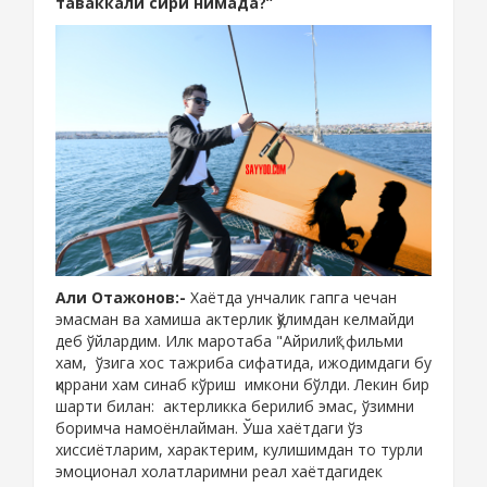
таваккали сири нимада?”
Али Отажонов:-
Хаётда унчалик гапга чечан
эмасман ва хамиша актерлик қўлимдан келмайди
деб ўйлардим. Илк маротаба "Айрилиқ” фильми
хам
,
ўзига хос тажриба сифатида, ижодимдаги бу
қиррани хам синаб кўриш
имкони бўлди
. Лекин бир
шарти билан: актерликка берилиб эмас, ўзимни
боримча намоёнлайман. Ўша хаётдаги ўз
хиссиётларим, характерим, кулишимдан то турли
эмоционал холатларимни реал хаётдагидек