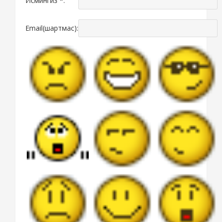
Исмингиз *:
Email(шартмас):