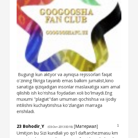
Bugungi kun aktyor va ayniqsa rejissorlari faqat
o'zining fikriga tayanib emas balkim jurnalist,kino
sanatiga qiziqadigan insonlar maslaxatiga xam amal
qilishib ish ko'rishsa foydadan xoli bo'lmaydi.Eng
muxumi "plagiat"dan umuman qochishsa va ijodiy
intilishni kuchaytirishsa ko'zlangan marraga
erishiladi.
23
Bohodir_Y
[
Материал
]
1
(03-Окт-2013 00:18)
Umitjon bu Sizi kundlali yo qo'l daftarchezmasu km