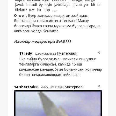
javob beradi ey kiyin javoblaga javob yo bir tin
fikrlariz uzr bir qop .......
Ответ
: Буер жанжаллашадиган жой эмас.
Бошкаларнинг шахсиятига тегманг! Мавзу
борасида булса канча мухокама булса чегарадан
чикмаган холда бемалол.
Изохлар модератори Bek8111
17
ledy
[
Материал
]
0
(02-Окт-2013 18:52)
Бир тийин булса укима, насихатингни узинг
тенгиларга киларсан, камида 15 ёш
кичкинасан мендан. Угил боламисан, хотинлар
билан пачакилашишдан тийил сал.
14
sherzod88
[
Материал
]
0
(02-Окт-2013 17:53)