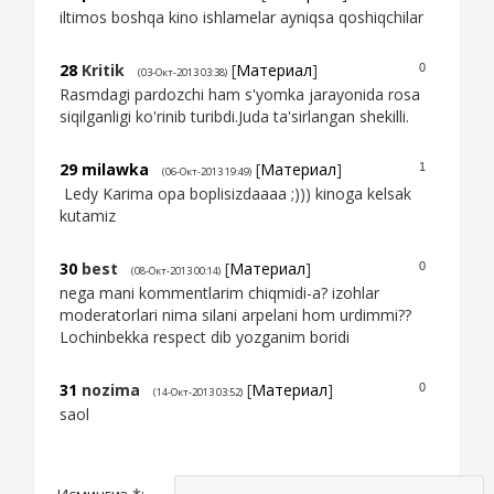
iltimos boshqa kino ishlamelar ayniqsa qoshiqchilar
28
Kritik
[
Материал
]
0
(03-Окт-2013 03:38)
Rasmdagi pardozchi ham s'yomka jarayonida rosa
siqilganligi ko'rinib turibdi.Juda ta'sirlangan shekilli.
29
milawka
[
Материал
]
1
(06-Окт-2013 19:49)
Ledy Karima opa boplisizdaaaa ;))) kinoga kelsak
kutamiz
30
best
[
Материал
]
0
(08-Окт-2013 00:14)
nega mani kommentlarim chiqmidi-a? izohlar
moderatorlari nima silani arpelani hom urdimmi??
Lochinbekka respect dib yozganim boridi
31
nozima
[
Материал
]
0
(14-Окт-2013 03:52)
saol