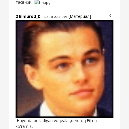
тасвири.
2
Elmurod_D
[
Материал
]
0
(02-Окт-2013 13:49)
Hayotda bo'ladigan voqealar,qiziqroq.Filmni
ko'ramiz..