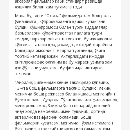
аксарият фильмлар каби стандарт равишда
яхшилик билан хам тугамаган эди.
Мана бу, янги "Ожиза” фильмида хам бош роль
ўйнашимга , кўпроқ жараёнга қизиқиш кучайгани
бўлди. Қўшиқ промоси билан турли зиддиятлар
барьерларни кўпайтираётган паллага тўғри
келдик, нархлар ошган ва хоказо, бу ижодкорни
кўнглига таъсир қилади хамда , ижодий жараённи
бошқасида имконият етарли турганида, ўзига
тортиб кетавераркан. Актерликдаги ижодда
енгилроқ нафас олганим ва бу жараён ўзимга хам
қизиқ бўлгани учун хам , бу фильмда иштирок
этяпман.
"Айрилиқ” фильмидан кейин таклифлар кўпайиб,
3-4та бошқа фильмларга таклиф бўлдию, лекин,
менимча бошқа режиссер билан ишлаш менга қийин
бўлса керак. Дурдона Тўлаганова илк фильмданоқ
мени роль эмас, ўзимни ўша сценарийдан келиб
чиққан холда намоёнлашимни тушуниб, ортиқча
актерлик вазифасини юкламади. Бошқа
фильмларни кузатсам, менимча , ўзим истамаган
бўрттирилган хиссиётни ижро қила олмасам хам