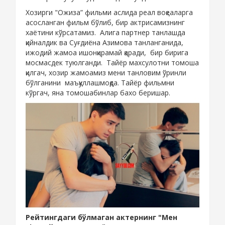
Хозирги "Ожиза” фильми аслида реал воқеаларга
асосланган фильм бўлиб, бир актрисамизнинг
хаётини кўрсатамиз. Алига партнер танлашда
қийналдик ва Суғдиёна Азимова танланганида,
ижодий жамоа ишонқирамай қаради, бир бирига
мосмасдек туюлганди. Тайёр махсулотни томоша
қилгач, хозир жамоамиз мени танловим ўринли
бўлганини маъқуллашмоқда. Тайёр фильмни
кўргач, яна томошабинлар бахо беришар.
Рейтингдаги бўлмаган актернинг "Мен