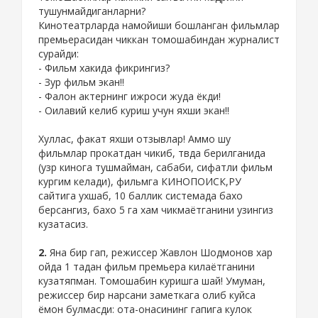
тушунмайдиганларни?
Кинотеатрларда намойиши бошланган фильмлар
премьерасидан чиккан томошабиндан журналист
сурайди:
- Фильм хакида фикрингиз?
- Зур фильм экан!!
- Фалон актернинг ижроси жуда ёкди!
- Оилавий келиб куриш учун яхши экан!!
Хуллас, факат яхши отзывлар! Аммо шу
фильмлар прокатдан чикиб, твда берилганида
(узр кинога тушмайман, сабаби, сифатли фильм
кургим келади), фильмга КИНОПОИСК,РУ
сайтига ухшаб, 10 баллик системада бахо
берсангиз, бахо 5 га хам чикмаётганини узингиз
кузатасиз.
2.
Яна бир гап, режиссер Жавлон Шодмонов хар
ойда 1 тадан фильм премьера килаётганини
кузатяпман. Томошабин куришга шай! Умуман,
режиссер бир нарсани заметкага олиб куйса
ёмон булмасди: ота-онасининг гапига кулок