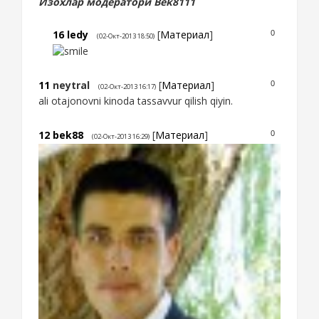
Изохлар модератори Bek8111
16
ledy
[
Материал
]
0
(02-Окт-2013 18:50)
11
neytral
[
Материал
]
0
(02-Окт-2013 16:17)
ali otajonovni kinoda tassavvur qilish qiyin.
12
bek88
[
Материал
]
0
(02-Окт-2013 16:29)