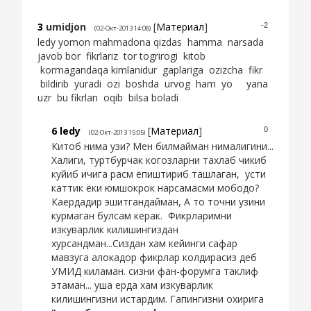
3
umidjon
[
Материал
]
-2
(02-Окт-2013 14:08)
ledy yomon mahmadona qizdas hamma narsada
javob bor fikrlariz tor togrirogi kitob
kormagandaqa kimlanidur gaplariga ozizcha fikr
bildirib yuradi ozi boshda urvog ham yo yana
uzr bu fikrlan oqib bilsa boladi
6
ledy
[
Материал
]
0
(02-Окт-2013 15:05)
Китоб нима узи? Мен билмайман нималигини...
Халиги, туртбурчак когозларни тахлаб чикиб
куйиб ичига расм ёпиштириб ташлаган, усти
каттик ёки юмшокрок нарсамасми мободо?
Каердадир эшитгандайман, А то точни узини
курмаган булсам керак. Фикрларимни
изкуварлик килишингиздан
хурсандман...Сиздан хам кейинги сафар
мавзуга алокадор фикрлар колдирасиз деб
УМИД киламан. сизни фан-форумга таклиф
этаман... уша ерда хам изкуварлик
килишингизни истардим. Гапингизни охирига