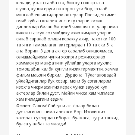
келади, у хато албатта, бир кун ош эртага
шурва, кунни еруги ва коронгуси бор, юзлаб
минглаб еш иктидорли актерлар Президентимиз
очиб куйган коллеж институтларни кизил
дипломлар билан битириб чикишяпти, улар нима
килсин газсув сотмайдику ахир кимдир уларни
синаб саралаб олиши керакку ахир, нахотки 100
та янги тамомлаган актерлардан 10 та еки 5та
ана боринг 3 дона актер саралаб олишолмаса,
олишмайдихам чунки хозирги режиссерлар
хаммаси уз манфатини уйлайди уларга мухлис
томошабин калби кунгли кизиктирмаяпти, хамма
фильм маьзни бирхил, Дурдона Тўлагановадай
уйлайдиганлар йук хозир, мени бу езганларим
изохга чикрмасангиз керак чунки sayyod куп
актерлар билан дуст. Майли чикса хам чикмаса
хам ичимдагини ездим.
Ответ
: Салом! Сайёдни актёрлар билан
дустлигининг нима алокаси бор! Изохингиз
хакорат сузлардан иборат булмаса, тугри танкид
булса у албатта чикади!