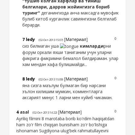
"тушиб колган харфлар ва тиниш
белгилари, дарров жойингизга бориб
туринг"
деганингизда анча максадга мувофик
булиб китоб курганлик савиянгизни белгилаб
берарди.
7
ledy
[
Материал
]
0
(02-Окт-2013 15:07)
сиз билмаган уша
кимларди
рни
форум оркали яхши таниганим учун уларни
фикрига фмкримни бемалол билдираман. улар
хам мендан хафа булишмайди...
8
ledy
[
Материал
]
0
(02-Окт-2013 15:09)
яна сизга маълум булмаган бир нарсани
эълон килишим мумкин, комментларга
аксарият минус 1 ларни мен куйиб чикаман.
4
asal
[
Материал
]
0
(02-Окт-2013 14:22)
Ayriliq filmini 8 marotaba borib ko'rdim haqiqatdan
ham zo'r film chiqqan bunisiham zo'r bo'lishiga
ishonaman Sugdiyona ulug'bek rahmatullayevni