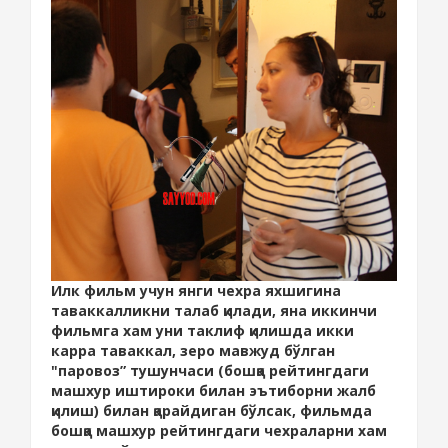
Илк фильм учун янги чехра яхшигина
таваккалликни талаб қилади, яна иккинчи
фильмга хам уни таклиф қилишда икки
карра таваккал, зеро мавжуд бўлган
"паровоз” тушунчаси (бошқа рейтингдаги
машхур иштироки билан эътиборни жалб
қилиш) билан қарайдиган бўлсак, фильмда
бошқа машхур рейтингдаги чехраларни хам