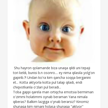
Shu hayron qolamande biza unaqa qildi uni tepaji
tori keldi, bunisi b.n osonro.... ey nima qilasila yolg'on
gapirib.?! Undan ko'ra kim qancha soqqa berganini
et... Kotta aktyorla kotta pul talap qiladi, endi
chiqvotkanla o'zlari pul beradi...
Toba gappi qarela man ortiqcha emotsia bermiman
o'zimmi holatimmi oynab beraman Yana nimala
qiberas? Balkim lazgiga o'ynab berarsiz? Kinomiz
shunaqa kim nimani holasa shunaqa "aktyor"