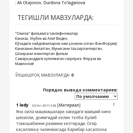
:
Ali Otajonov
,
Durdona To'laganova
ТЕГИШЛИ МАВЗУЛАРДА:
"Ожиза" фильмига таклифномалар
Каниза, Улуғбек ва Али! Видео.
Кўчадаги хайдовчиларни хам қонини олган ФанФорум))
Канизани йиғлатган, Мунисани таъсирлантирган,
Шоирани ачинтирган фильм
Самарқанддаги кутилмаган сюрприз: Феруза ва
Мавлонов!
ЎХШАШРОҚ МАВЗУЛАРДА:
0
Порядок вывода комментариев:
1
ledy
[
Материал
]
2
(02-Окт-2013 13:28)
Яна оила машмашалари хакидаги маиший кино
шекилли, доимгидай келин телба булиб
томошабинни рахмини келтиради. Огир
касалликка чалинмасада барибир касалхона