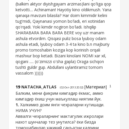
(balkim aktyor diyishgayam arzimas)lani qo'liga qop
ketvotti.... Achinaman! Hayotiy kino oldikmush. Yana
qanaqa mavzuni bilasila? Har doim kimmidir kelini
tug'midi, Qaynanasi yomon bo'ladi, eri xotinidan
qo'rqadi. Yoki kimdir nogiron bo'ladi. Ishqilip
SHARABARA BARA BARA BERE voy uzr manam
ashula etvordim. Qisqasi puliz bosa lyuboy odam
ashula etadi, lyuboy odam 3-4 ta kino b.n majburiy
promo tomoshabin koziga kop korinish orqali
mashxur bop ketadi. Bizani kinolani NOMI xar xil,
qogani ..... (o'zimizzi o'sha gapla) Oraga sichqon
tushti guldir gup. Abdullani uylantiramiz tomom
vassalom ))))))
19
NATACHA_ATLAS
[
Материал
]
1
(02-Окт-2013 20:32)
Балким, мени фикрим кимгадир ёкмас, аммо
кимгадир ёкиш учун маъкуллаш ниятим йук.
1.
Халкимиз доим янги чехраларни кутишади.
НИМА УЧУН?
Аввалги чехраларнинг мактагулик ижролари
нахот шунчалар тез унутилса? ёки бизда
томошабинлар хакикий санъатни кадрини