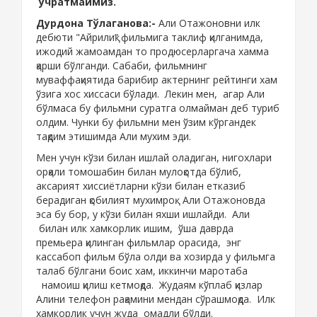
учратмаймиз.
Дурдона Тўлаганова:-
Али Отажоновни илк
дебюти "Айрилиқ” фильмига таклиф қилганимда,
ижодий жамоамдан то продюсерларгача хамма
қарши бўлганди. Сабаби, фильмнинг
муваффақиятида барибир актернинг рейтинги хам
ўзига хос хиссаси бўлади. Лекин мен
,
агар
Али
бўлмаса бу фильмни суратга олмайман деб туриб
олдим. Чунки бу фильмни мен ўзим кўргандек
тақдим этишимда Али мухим эди.
Мен учун кўзи билан ишлай оладиган, нигохлари
орқали томошабин билан мулоқотда бўлиб,
аксарият хиссиётларни кўзи билан етказиб
берадиган қобилият мухимроқ. Али Отажоновда
эса бу бор, у кўзи билан яхши ишлайди. Али
билан илк хамкорлик ишим, ўша даврда
премьера қилинган фильмлар орасида, энг
кассабоп фильм бўла олди ва хозирда у фильмга
талаб бўлгани боис хам, иккинчи маротаба
намоиш қилиш кетмоқда. Жудаям кўплаб қизлар
Алини телефон рақамини мендан сўрашмоқда. Илк
хамкорлик учун жуда омадли бўлди.