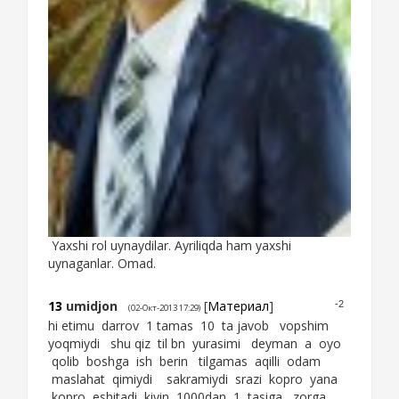
Yaxshi rol uynaydilar. Ayriliqda ham yaxshi
uynaganlar. Omad.
13
umidjon
[
Материал
]
-2
(02-Окт-2013 17:29)
hi etimu darrov 1 tamas 10 ta javob vopshim
yoqmiydi shu qiz til bn yurasimi deyman a oyo
qolib boshga ish berin tilgamas aqilli odam
maslahat qimiydi sakramiydi srazi kopro yana
kopro eshitadi kiyin 1000dan 1 tasiga zorga