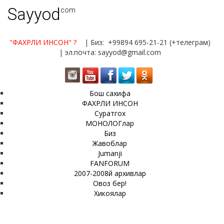
Sayyod
.com
"ФАХРЛИ ИНСОН"
?
| Биз: +99894 695-21-21 (+телеграм)
| эл.почта: sayyod@gmail.com
Бош сахифа
ФАХРЛИ ИНСОН
Суратгох
МОНОЛОГлар
Биз
Жавоблар
Jumanji
FANFORUM
2007-2008й архивлар
Овоз бер!
Хикоялар