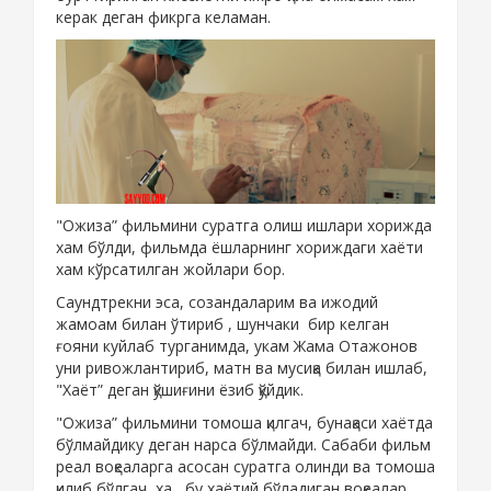
керак деган фикрга келаман.
"Ожиза” фильмини суратга олиш ишлари хорижда
хам бўлди, фильмда ёшларнинг хориждаги хаёти
хам кўрсатилган жойлари бор.
Саундтрекни эса, созандаларим ва ижодий
жамоам билан ўтириб , шунчаки бир келган
ғояни куйлаб турганимда, укам Жама Отажонов
уни ривожлантириб, матн ва мусиқа билан ишлаб,
"Хаёт” деган қўшиғини ёзиб қўйдик.
"Ожиза” фильмини томоша қилгач, бунақаси хаётда
бўлмайдику деган нарса бўлмайди. Сабаби фильм
реал воқеаларга асосан суратга олинди ва томоша
қилиб бўлгач, ха, бу хаётий бўладиган воқеалар