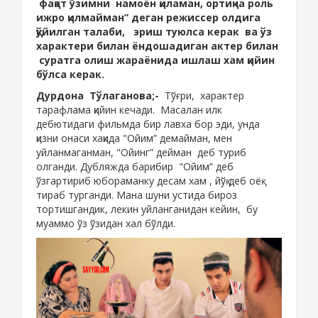
фақат ўзимни намоён қиламан, ортиқча роль
ижро қилмайман” деган режиссер олдига
қўйилган талаби, эриш туюлса керак ва ўз
характери билан ёндошадиган актер билан
суратга олиш жараёнида ишлаш хам қийин
бўлса керак.
Дурдона Тўлаганова;-
Тўғри, характер
тарафлама қийин кечади. Масалан илк
дебютидаги фильмда бир лавха бор эди, унда
қизни онаси хақида "Ойим” демайман, мен
уйланмаганман, "Ойинг” дейман деб туриб
олганди. Дубляжда барибир "Ойим” деб
ўзгартириб юбораманку десам хам , йўқ деб оёқ
тираб турганди. Мана шуни устида бироз
тортишгандик, лекин уйланганидан кейин, бу
муаммо ўз ўзидан хал бўлди.