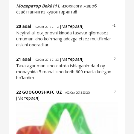
Модератор Bek8111
, изохларга жавоб
ёзаётганингиз кувонтиряпти!!
20
asal
[
Материал
]
-1
(02-Окт-2013 21:12)
Neytral ali otajonovni kinoda tasavur qilomasez
umuman kino ko'rmang adezga etsez multfilmlar
diskini oberadilar
21
asal
[
Материал
]
0
(02-Окт-2013 21:20)
Taxa agar man kinoteatrda ishlaganimda 4 oy
mobaynida 5 mahal kino korib 600 marta ko'rgan
bo'lardim
22
GOOGOOSHAFC_UZ
0
(02-Окт-2013 23:29)
[
Материал
]