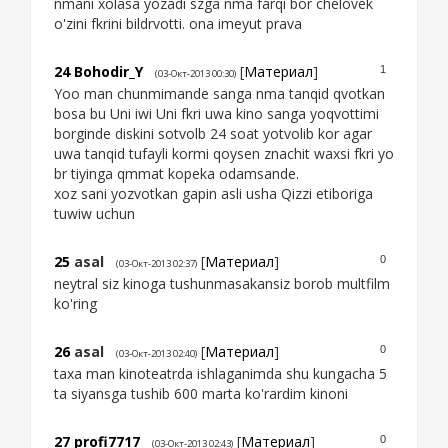
nmani xolasa yozadi szga nma farqi bor chelovek
o'zini fkrini bildrvotti. ona imeyut prava
24
Bohodir_Y
[
Материал
]
1
(03-Окт-2013 00:30)
Yoo man chunmimande sanga nma tanqid qvotkan
bosa bu Uni iwi Uni fkri uwa kino sanga yoqvottimi
borginde diskini sotvolb 24 soat yotvolib kor agar
uwa tanqid tufayli kormi qoysen znachit waxsi fkri yo
br tiyinga qmmat kopeka odamsande.
xoz sani yozvotkan gapin asli usha Qizzi etiboriga
tuwiw uchun
25
asal
[
Материал
]
0
(03-Окт-2013 02:37)
neytral siz kinoga tushunmasakansiz borob multfilm
ko'ring
26
asal
[
Материал
]
0
(03-Окт-2013 02:40)
taxa man kinoteatrda ishlaganimda shu kungacha 5
ta siyansga tushib 600 marta ko'rardim kinoni
27
profi7717
[
Материал
]
0
(03-Окт-2013 02:43)