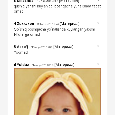
3
Milashka
[
Материал
]
(13-Апр-2011 09:17)
qushiq yahshi kuylanibdi boshqacha yunalishda faqat
omad
4
Zuxraxon
[
Материал
]
0
(13-Апр-2011 11:57)
Qo`shiq boshqacha yo`nalishda kuylangan yaxshi
Nilufarga omad.
5
Asxo'j
[
Материал
]
0
(13-Апр-2011 15:07)
Yoqmadi.
6
Yulduz
[
Материал
]
0
(14-Апр-2011 03:17)