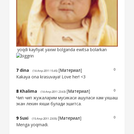
yoqdi kayfiyat yaxwi bolganda ewitsa bolarkan
7
dina
[
Материал
]
0
(14-Апр-2011 15:45)
Kakaya ona krasuvaya! Love her! <3
8
Khalima
[
Материал
]
0
(14-Апр-2011 23:43)
Чип чип жужаларим мусикаси ашуласи хам ухшаш
экан лекин яхши булади эшитса.
9
Suxi
[
Материал
]
0
(15-Апр-2011 23:05)
Menga yoqmadi.