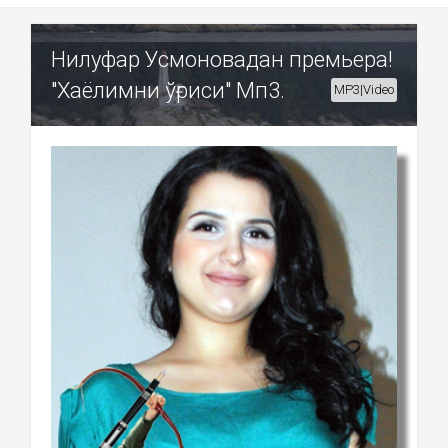
Нилуфар Усмоновадан премьера!
"Хаёлимни ўғриси" Мп3.
MP3|Video