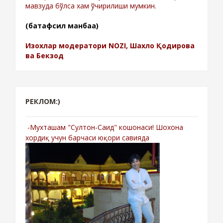
мавзуда бўлса хам ўчирилиши мумкин.
(батафсил манбаа)
Изохлар модератори NOZI, Шахло Қодирова
ва Бекзод
РЕКЛОМ:)
-Мухташам "Султон-Саид" кошонаси! Шохона
хордиқ учун барчаси юқори савияда