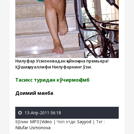
Нилуфар Усмоновадан қайноққина премьера!
Қўшиқ муаллифи Нилуфарнинг ўзи.
Тасикс туридан кўчирмоқ 3мб
Доимий манба
13-Апр-2011 06:18
Бўлим
:
MP3|Video
|
Чоп этди
:
Sayyod
|
Тег
:
Nilufar Usmonova