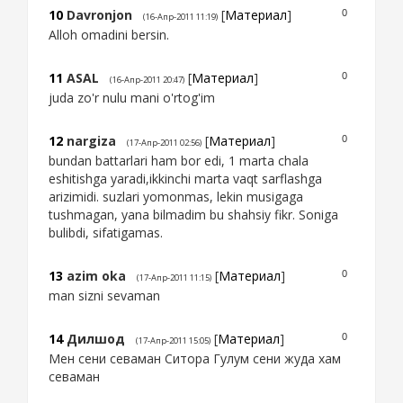
10
Davronjon
[
Материал
]
0
(16-Апр-2011 11:19)
Alloh omadini bersin.
11
ASAL
[
Материал
]
0
(16-Апр-2011 20:47)
juda zo'r nulu mani o'rtog'im
12
nargiza
[
Материал
]
0
(17-Апр-2011 02:56)
bundan battarlari ham bor edi, 1 marta chala
eshitishga yaradi,ikkinchi marta vaqt sarflashga
arizimidi. suzlari yomonmas, lekin musigaga
tushmagan, yana bilmadim bu shahsiy fikr. Soniga
bulibdi, sifatigamas.
13
azim oka
[
Материал
]
0
(17-Апр-2011 11:15)
man sizni sevaman
14
Дилшод
[
Материал
]
0
(17-Апр-2011 15:05)
Мен сени севаман Ситора Гулум сени жуда хам
севаман