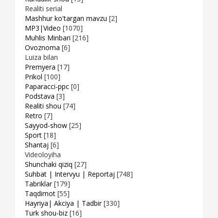
Realiti serial
Mashhur ko'targan mavzu
[2]
MP3|Video
[1070]
Muhlis Minbari
[216]
Ovoznoma
[6]
Luiza bilan
Premyera
[17]
Prikol
[100]
Paparacci-ppc
[0]
Podstava
[3]
Realiti shou
[74]
Retro
[7]
Sayyod-show
[25]
Sport
[18]
Shantaj
[6]
Videoloyiha
Shunchaki qiziq
[27]
Suhbat | Intervyu | Reportaj
[748]
Tabriklar
[179]
Taqdimot
[55]
Hayriya| Akciya | Tadbir
[330]
Turk shou-biz
[16]