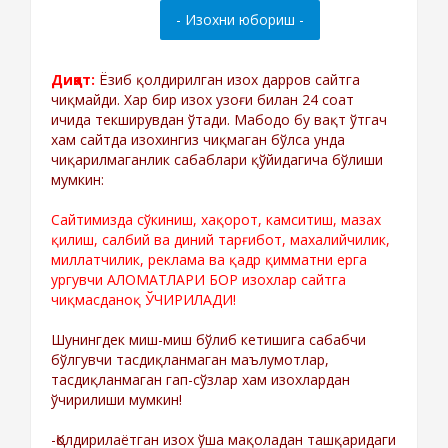
Диққат:
Ёзиб қолдирилган изох дарров сайтга
чиқмайди. Хар бир изох узоғи билан 24 соат
ичида текширувдан ўтади. Мабодо бу вақт ўтгач
хам сайтда изохингиз чиқмаган бўлса унда
чиқарилмаганлик сабаблари қўйидагича бўлиши
мумкин:
Сайтимизда сўкиниш, хақорот, камситиш, мазах
қилиш, салбий ва диний тарғибот, махалийчилик,
миллатчилик, реклама ва қадр қимматни ерга
ургувчи АЛОМАТЛАРИ БОР изохлар сайтга
чиқмасданоқ ЎЧИРИЛАДИ!
Шунингдек миш-миш бўлиб кетишига сабабчи
бўлгувчи тасдиқланмаган маълумотлар,
тасдиқланмаган гап-сўзлар хам изохлардан
ўчирилиши мумкин!
-Қолдирилаётган изох ўша мақоладан ташқаридаги