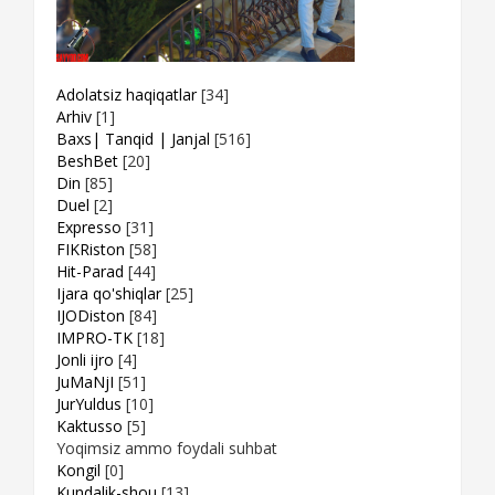
Adolatsiz haqiqatlar
[34]
Arhiv
[1]
Baxs| Tanqid | Janjal
[516]
BeshBet
[20]
Din
[85]
Duel
[2]
Expresso
[31]
FIKRiston
[58]
Hit-Parad
[44]
Ijara qo'shiqlar
[25]
IJODiston
[84]
IMPRO-TK
[18]
Jonli ijro
[4]
JuMaNjI
[51]
JurYuldus
[10]
Kaktusso
[5]
Yoqimsiz ammo foydali suhbat
Kongil
[0]
Kundalik-shou
[13]