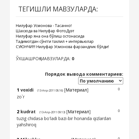
ТЕГИШЛИ МАВЗУЛАРДА:
Нилуфар Усмонова - Тасанно!
Шахзода ва Нилуфар ФотоДуэт
Нилуфар яна она бўлиш остонасида
Тақдимотдан сўнгги тахлил + интервьюлар
СУЮНЧИ!!! Нилуфар Усмонова фарзандлик бўлди!
ЎХШАШРОҚ МАВЗУЛАРДА:
0
Порядок вывода комментариев:
1
voxidi
[
Материал
]
0
(13-Апр-2011 08:16)
zo`r
2
kudrat
[
Материал
]
0
(13-Апр-2011 09:13)
tuzig chidasa bo'ladi bazi-bir honanda qizlardan
yahshiroq
0