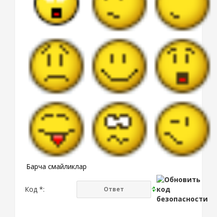
Барча смайликлар
Код *: