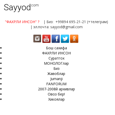
Sayyod
.com
"ФАХРЛИ ИНСОН"
?
| Биз: +99894 695-21-21 (+телеграм)
| эл.почта: sayyod@gmail.com
Бош сахифа
ФАХРЛИ ИНСОН
Суратгох
МОНОЛОГлар
Биз
Жавоблар
Jumanji
FANFORUM
2007-2008й архивлар
Овоз бер!
Хикоялар