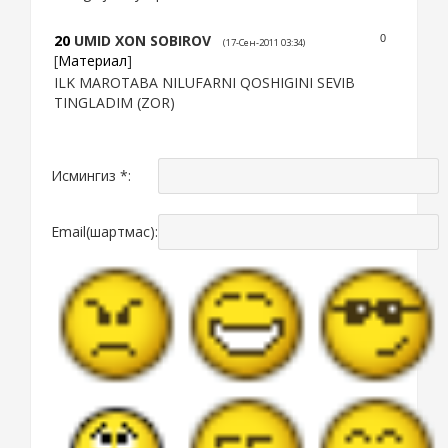
20
UMID XON SOBIROV
0
(17-Сен-2011 03:34)
[
Материал
]
ILK MAROTABA NILUFARNI QOSHIGINI SEVIB
TINGLADIM (ZOR)
Исмингиз *:
Email(шартмас):