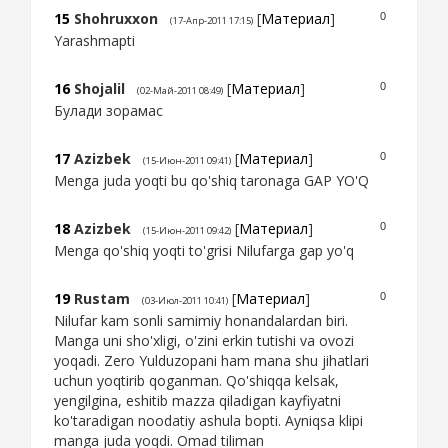
15
Shohruxxon
[
Материал
]
0
(17-Апр-2011 17:15)
Yarashmapti
16
Shojalil
[
Материал
]
0
(02-Май-2011 08:49)
Булади зорамас
17
Azizbek
[
Материал
]
0
(15-Июн-2011 09:41)
Menga juda yoqti bu qo'shiq taronaga GAP YO'Q
18
Azizbek
[
Материал
]
0
(15-Июн-2011 09:42)
Menga qo'shiq yoqti to'grisi Nilufarga gap yo'q
19
Rustam
[
Материал
]
0
(03-Июл-2011 10:41)
Nilufar kam sonli samimiy honandalardan biri.
Manga uni sho'xligi, o'zini erkin tutishi va ovozi
yoqadi. Zero Yulduzopani ham mana shu jihatlari
uchun yoqtirib qoganman. Qo'shiqqa kelsak,
yengilgina, eshitib mazza qiladigan kayfiyatni
ko'taradigan noodatiy ashula bopti. Ayniqsa klipi
manga juda yoqdi. Omad tiliman