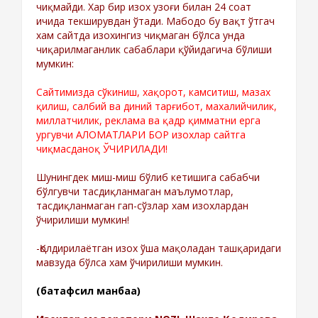
чиқмайди. Хар бир изох узоғи билан 24 соат
ичида текширувдан ўтади. Мабодо бу вақт ўтгач
хам сайтда изохингиз чиқмаган бўлса унда
чиқарилмаганлик сабаблари қўйидагича бўлиши
мумкин:
Сайтимизда сўкиниш, хақорот, камситиш, мазах
қилиш, салбий ва диний тарғибот, махалийчилик,
миллатчилик, реклама ва қадр қимматни ерга
ургувчи АЛОМАТЛАРИ БОР изохлар сайтга
чиқмасданоқ ЎЧИРИЛАДИ!
Шунингдек миш-миш бўлиб кетишига сабабчи
бўлгувчи тасдиқланмаган маълумотлар,
тасдиқланмаган гап-сўзлар хам изохлардан
ўчирилиши мумкин!
-Қолдирилаётган изох ўша мақоладан ташқаридаги
мавзуда бўлса хам ўчирилиши мумкин.
(батафсил манбаа)