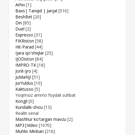
Arhiv
[1]
Baxs| Tanqid | Janjal
[516]
BeshBet
[20]
Din
[85]
Duel
[2]
Expresso
[31]
FIKRiston
[58]
Hit-Parad
[44]
Ijara qo'shiqlar
[25]
IJODiston
[84]
IMPRO-TK
[18]
Jonli ijro
[4]
JuMaNjI
[51]
JurYuldus
[10]
Kaktusso
[5]
Yoqimsiz ammo foydali suhbat
Kongil
[0]
Kundalik-shou
[13]
Realiti serial
Mashhur ko'targan mavzu
[2]
MP3|Video
[1070]
Muhlis Minbari
[216]