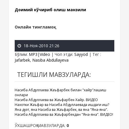
Доимий кўчириб олиш манзили
Онлайн тингламоқ
:
18-Ноя-2010 21:26
Бўлим
:
MP3|Video
|
Чоп этди
:
Sayyod
|
Тег
:
Jafarbek
,
Nasiba Abdullayeva
ТЕГИШЛИ МАВЗУЛАРДА:
Насиба Абдуллаева Жаъфарбек билан "хайр"лашиш
онлари
Насиба Абдуллаева ва Жаъфарбек-Хайр. ВИДЕО
Нахотки Жаъфар ва Насиба Абдуллаевада ишдаги ишқ?
Яна дуэт, яна Насиба ва Жаъфарбек, ва яна "Яна-яна".
Насиба Абдуллаева ва Жаъфарбекдан "Яна-яна". ВИДЕО!
ЎХШАШРОҚ МАВЗУЛАРДА:
0