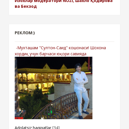
Изохлар модератори NOZI, Шахло Қодирова
ва Бекзод
РЕКЛОМ:)
-Мухташам "Султон-Саид" кошонаси! Шохона
хордиқ учун барчаси юқори савияда
Adolatsiz haqiqatlar
[34]