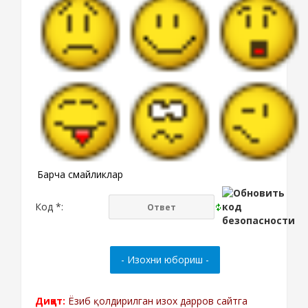
Барча смайликлар
Код *:
Диққат:
Ёзиб қолдирилган изох дарров сайтга