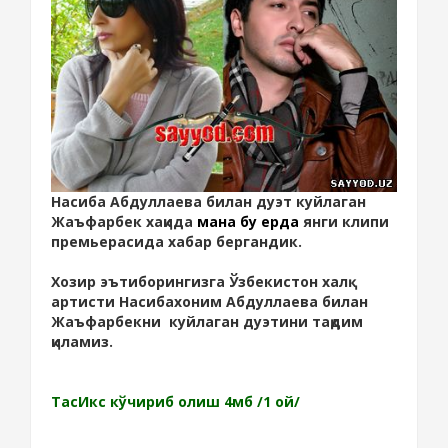
Насиба Абдуллаева билан дуэт куйлаган
Жаъфарбек хақида
мана бу ерда
янги клипи
премьерасида хабар бергандик.
Хозир эътиборингизга Ўзбекистон халқ
артисти Насибахоним Абдуллаева билан
Жаъфарбекни куйлаган дуэтини тақдим
қиламиз.
ТасИкс кўчириб олиш 4мб /1 ой/