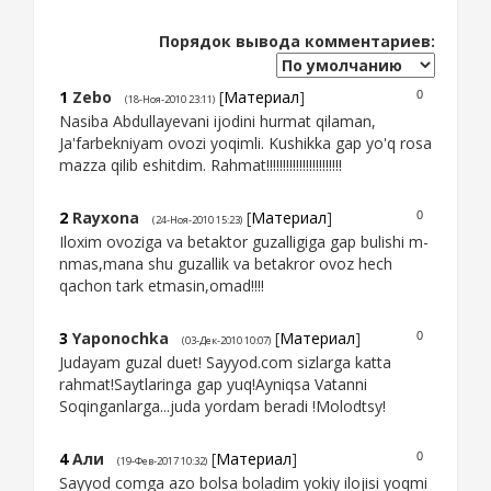
Порядок вывода комментариев:
1
Zebo
[
Материал
]
0
(18-Ноя-2010 23:11)
Nasiba Abdullayevani ijodini hurmat qilaman,
Ja'farbekniyam ovozi yoqimli. Kushikka gap yo'q rosa
mazza qilib eshitdim. Rahmat!!!!!!!!!!!!!!!!!!!!!!!
2
Rayxona
[
Материал
]
0
(24-Ноя-2010 15:23)
Iloxim ovoziga va betaktor guzalligiga gap bulishi m-
nmas,mana shu guzallik va betakror ovoz hech
qachon tark etmasin,omad!!!!
3
Yaponochka
[
Материал
]
0
(03-Дек-2010 10:07)
Judayam guzal duet! Sayyod.com sizlarga katta
rahmat!Saytlaringa gap yuq!Ayniqsa Vatanni
Soqinganlarga...juda yordam beradi !Molodtsy!
4
Али
[
Материал
]
0
(19-Фев-2017 10:32)
Sayyod comga azo bolsa boladim yokiy ilojisi yoqmi