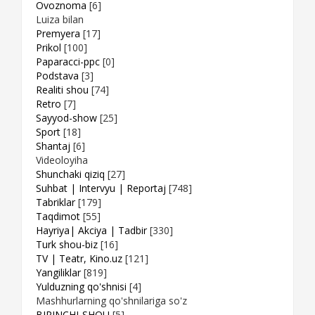
Ovoznoma
[6]
Luiza bilan
Premyera
[17]
Prikol
[100]
Paparacci-ppc
[0]
Podstava
[3]
Realiti shou
[74]
Retro
[7]
Sayyod-show
[25]
Sport
[18]
Shantaj
[6]
Videoloyiha
Shunchaki qiziq
[27]
Suhbat | Intervyu | Reportaj
[748]
Tabriklar
[179]
Taqdimot
[55]
Hayriya| Akciya | Tadbir
[330]
Turk shou-biz
[16]
TV | Teatr, Kino.uz
[121]
Yangiliklar
[819]
Yulduzning qo'shnisi
[4]
Mashhurlarning qo'shnilariga so'z
BIRINCHI-SHOU
[5]