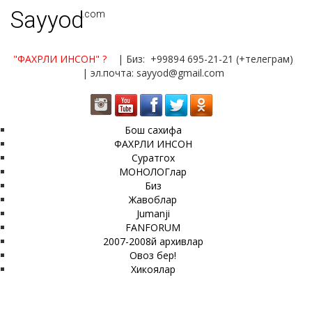
Sayyod
.com
"ФАХРЛИ ИНСОН"
?
| Биз: +99894 695-21-21 (+телеграм)
| эл.почта: sayyod@gmail.com
Бош сахифа
ФАХРЛИ ИНСОН
Суратгох
МОНОЛОГлар
Биз
Жавоблар
Jumanji
FANFORUM
2007-2008й архивлар
Овоз бер!
Хикоялар