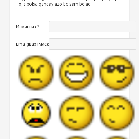
ilojisibolsa qanday azo bolsam bolad
Исмингиз *:
Email(шартмас):