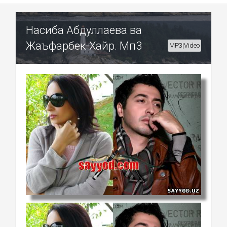
Насиба Абдуллаева ва
Жаъфарбек-Хайр. Мп3
MP3|Video