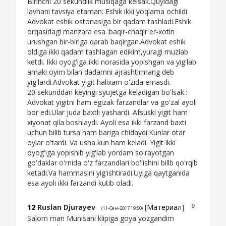
Birinchi 20 sekundlik musiqaga kelsak.Quyidagi
lavhani tavsiya etaman: Eshik ikki yoqlama ochildi.
Advokat eshik ostonasiga bir qadam tashladi.Eshik
orqasidagi manzara esa :baqir-chaqir er-xotin
urushgan bir-biriga qarab baqirgan.Advokat eshik
oldiga ikki qadam tashlagan edikim,yuragi muzlab
ketdi. Ikki oyog'iga ikki norasida yopishgan va yig'lab
amaki oyim bilan dadamni ajrashtirmang deb
yig'lardi.Advokat yigit halixam o'zida emasdi.
20 sekunddan keyingi syujetga keladigan bo'lsak.:
Advokat yigitni ham egizak farzandlar va go'zal ayoli
bor edi.Ular juda baxtli yashardi. Afsuski yigit ham
xiyonat qila boshlaydi. Ayoli esa ikki farzand baxti
uchun bilib tursa ham bariga chidaydi.Kunlar otar
oylar o'tardi. Va usha kun ham keladi. Yigit ikki
oyog'iga yopishib yig'lab yordam so'rayotgan
go'daklar o'rnida o'z farzandlari bo'lishini billb qo'rqib
ketadi.Va hammasini yig'ishtiradi.Uyiga qaytganida
esa ayoli ikki farzandi kutib oladi.
12
Ruslan Djurayev
[
Материал
]
0
(11-Сен-2017 19:50)
Salom man Munisani klipiga goya yozgandim