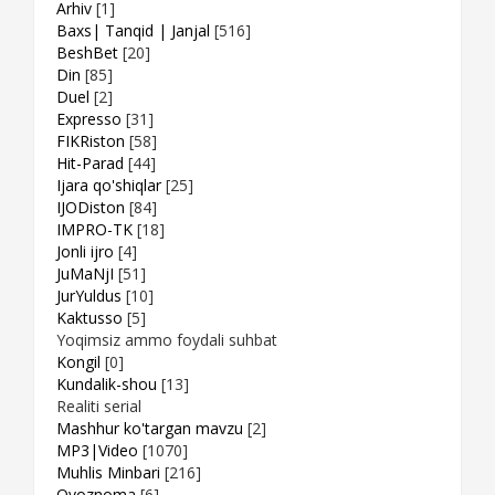
Arhiv
[1]
Baxs| Tanqid | Janjal
[516]
BeshBet
[20]
Din
[85]
Duel
[2]
Expresso
[31]
FIKRiston
[58]
Hit-Parad
[44]
Ijara qo'shiqlar
[25]
IJODiston
[84]
IMPRO-TK
[18]
Jonli ijro
[4]
JuMaNjI
[51]
JurYuldus
[10]
Kaktusso
[5]
Yoqimsiz ammo foydali suhbat
Kongil
[0]
Kundalik-shou
[13]
Realiti serial
Mashhur ko'targan mavzu
[2]
MP3|Video
[1070]
Muhlis Minbari
[216]
Ovoznoma
[6]