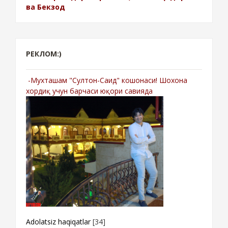
ва Бекзод
РЕКЛОМ:)
-Мухташам "Султон-Саид" кошонаси! Шохона
хордиқ учун барчаси юқори савияда
Adolatsiz haqiqatlar
[34]