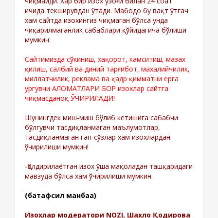
чиқмайди. Хар бир изох узоғи билан 24 соат
ичида текширувдан ўтади. Мабодо бу вақт ўтгач
хам сайтда изохингиз чиқмаган бўлса унда
чиқарилмаганлик сабаблари қўйидагича бўлиши
мумкин:
Сайтимизда сўкиниш, хақорот, камситиш, мазах
қилиш, салбий ва диний тарғибот, махалийчилик,
миллатчилик, реклама ва қадр қимматни ерга
ургувчи АЛОМАТЛАРИ БОР изохлар сайтга
чиқмасданоқ ЎЧИРИЛАДИ!
Шунингдек миш-миш бўлиб кетишига сабабчи
бўлгувчи тасдиқланмаган маълумотлар,
тасдиқланмаган гап-сўзлар хам изохлардан
ўчирилиши мумкин!
-Қолдирилаётган изох ўша мақоладан ташқаридаги
мавзуда бўлса хам ўчирилиши мумкин.
(батафсил манбаа)
Изохлар модератори NOZI, Шахло Қодирова