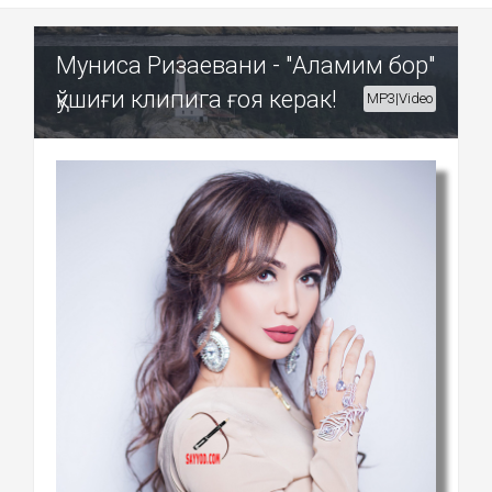
Муниса Ризаевани - "Аламим бор"
қўшиғи клипига ғоя керак!
MP3|Video