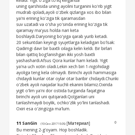
keladi. Yigit o'ziga to'liq kelganda
uning qarshisida uning ayolini turganini ko'rib yigit
mudrab qoladi,ayoli o'zbek qizlariga xos ibo bilan
ya'ni erining ko'ziga tik qaramasdan
suv uzatadi va o'sha yo'sinda erining ko'ziga tik
qaramay ma'yus holda nari keta
boshlaydi.Daryoning bo'yiga qarab yurib ketadi.
20 sekuntdan keyingi syujetlarga keladigan bo'lsak:
Qadimgi davr bir baxtli oilaga kelin keldi. Bir birlari
bilan qattiq bog'lanishgan ikki yosh baxtli
yashashardi.Afsus Qora kunlar ham keladi. Yigit
ya'na uch xotin oladi.Lekin xech biri 1-nigohidagi
ayoliga teng kela olmaydi. Birinchi ayoli hammasiga
chidaydi kunlar otar oylar otar baribir chidaydi.Chunki
o'zbek ayoli naqadar kuchli ekanini bilamiz.Oxirida
yigit o'lim ya'ni dor ostiida turganda faqatgina
birinchi ayoli uni qutqaradi.Qolganlari uni
tanlashmaydi boylik, ochko'zlik yo'lini tanlashadi.
Oxiri esa o'zingizga ma'lum.
11
SanGin
[
Материал
]
0
(10-Сен-2017 15:05)
Bu mening 2-g'oyam. Hop boshladik.