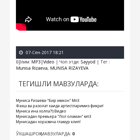
07-Сен-2017 18:21
Бўлим
:
MP3|Video
|
Чоп этди
:
Sayyod
|
Тег
:
Munisa Rizaeva
,
MUNISA RIZAYEVA
ТЕГИШЛИ МАВЗУЛАРДА:
Муниса Ризаева-"Бир имкон" Мп3
Фахш ва разолат хақида артистларимиз фикри!
Муниса ина холпа?!) Видео
Мунисадан премьера "Лол қоламан" мп3
Мунисадан хоразмча гламур клип!
ЎХШАШРОҚ МАВЗУЛАРДА:
0