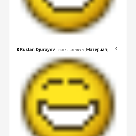
8
Ruslan Djurayev
[
Материал
]
0
(10-Сен-2017 04:47)