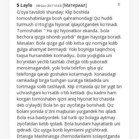
5
Laylo
[
Материал
]
0
(09-Сен-2017 10:43)
G'oya tavsiloti shunday: Klip boshida
tomoshabinlarga bosh qahramondagi Qiz huddi
turmush o'rtog'iga hiyonat qilayotgandek ko'rinadi.
Tomoshabin " Ha qiz hiyonatkor ekanda.. bola
bechora qizga ishonib yurbdi" degan hayolga boradi.
Masalan: Bola qizga gul olib kelsa qiz nomiga kulib
gulga ahamyat bermaydi. Yoki boyniga taqinchoq
taqsa hursanddek korinadiyu.. bola yoqligida uni
bo'ynidan yechb tashlab chetga otib yuboradi
mensimagandek. yoki bola telefon qilsa qiz
telefonga qarab goshakni kotarmaydi. Xonasidagi
ramkadagi birga tushgan suratga tikiladida uni
tortmaga solib tashlaydi. Klip o'rtasida qiz bir yigit bn
uchrashgani ko'rsatib o'tib ketiladi. (bu kadrni ham
korgan tomoshabin qizni aniq hiyonat ko'chasida
deb o'ylaydi) Bola bn qiz ziyofatga borishadi. Qiz
bolani yonida o'zini majburan yurgandek his qiladi.
Bola esa baxtiyordek. Sal turib qiz bolaga aytmay
ziyofatdan ketib qoladi. Bola bundani hayratlanb uni
qidiradi. Qiz uyiga borib kiyimlarini yig'ishtiradi.
Ertasiga Mashinasiga chemodanlarini solayotganda