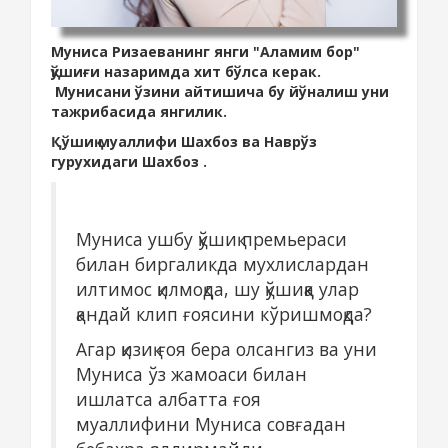
Муниса Ризаеванинг янги "Аламим бор"
қўшиғи назаримда хит бўлса керак.
Мунисани ўзини айтишича бу йўналиш уни
тажрибасида янгилик.
Қўшиқ муаллифи Шахбоз ва Наврўз
гурухидаги Шахбоз .
Муниса ушбу қўшиқ премьераси
билан биргаликда мухлислардан
илтимос қилмоқда, шу қўшиққа улар
қандай клип ғоясини кўришмоқда?
Агар қизиқ ғоя бера олсангиз ва уни
Муниса ўз жамоаси билан
ишлатса албатта ғоя
муаллифини Муниса совғадан