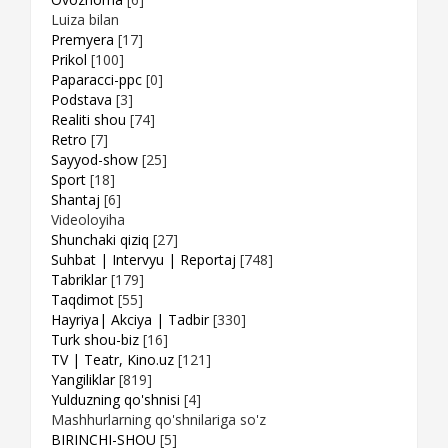
Luiza bilan
Premyera
[17]
Prikol
[100]
Paparacci-ppc
[0]
Podstava
[3]
Realiti shou
[74]
Retro
[7]
Sayyod-show
[25]
Sport
[18]
Shantaj
[6]
Videoloyiha
Shunchaki qiziq
[27]
Suhbat | Intervyu | Reportaj
[748]
Tabriklar
[179]
Taqdimot
[55]
Hayriya| Akciya | Tadbir
[330]
Turk shou-biz
[16]
TV | Teatr, Kino.uz
[121]
Yangiliklar
[819]
Yulduzning qo'shnisi
[4]
Mashhurlarning qo'shnilariga so'z
BIRINCHI-SHOU
[5]