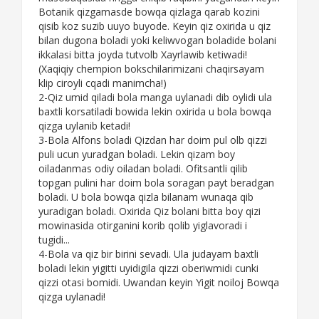
Botanik qizgamasde bowqa qizlaga qarab kozini
qisib koz suzib uuyo buyode. Keyin qiz oxirida u qiz
bilan dugona boladi yoki keliwvogan boladide bolani
ikkalasi bitta joyda tutvolb Xayrlawib ketiwadi!
(Xaqiqiy chempion bokschilarimizani chaqirsayam
klip ciroyli cqadi manimcha!)
2-Qiz umid qiladi bola manga uylanadi dib oylidi ula
baxtli korsatiladi bowida lekin oxirida u bola bowqa
qizga uylanib ketadi!
3-Bola Alfons boladi Qizdan har doim pul olb qizzi
puli ucun yuradgan boladi. Lekin qizam boy
oiladanmas odiy oiladan boladi. Ofitsantli qilib
topgan pulini har doim bola soragan payt beradgan
boladi. U bola bowqa qizla bilanam wunaqa qib
yuradigan boladi. Oxirida Qiz bolani bitta boy qizi
mowinasida otirganini korib qolib yiglavoradi i
tugidi...
4-Bola va qiz bir birini sevadi. Ula judayam baxtli
boladi lekin yigitti uyidigila qizzi oberiwmidi cunki
qizzi otasi bomidi. Uwandan keyin Yigit noiloj Bowqa
qizga uylanadi!