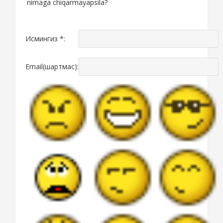
nimaga chiqarmayapsila?
Исмингиз *:
Email(шартмас):