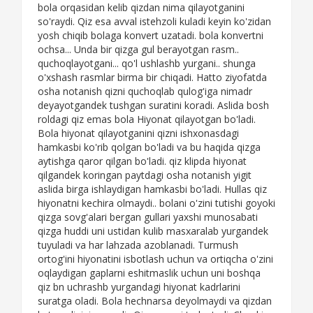
bola orqasidan kelib qizdan nima qilayotganini
so'raydi. Qiz esa avval istehzoli kuladi keyin ko'zidan
yosh chiqib bolaga konvert uzatadi. bola konvertni
ochsa... Unda bir qizga gul berayotgan rasm..
quchoqlayotgani... qo'l ushlashb yurgani.. shunga
o'xshash rasmlar birma bir chiqadi. Hatto ziyofatda
osha notanish qizni quchoqlab qulog'iga nimadr
deyayotgandek tushgan suratini koradi. Aslida bosh
roldagi qiz emas bola Hiyonat qilayotgan bo'ladi.
Bola hiyonat qilayotganini qizni ishxonasdagi
hamkasbi ko'rib qolgan bo'ladi va bu haqida qizga
aytishga qaror qilgan bo'ladi. qiz klipda hiyonat
qilgandek koringan paytdagi osha notanish yigit
aslida birga ishlaydigan hamkasbi bo'ladi. Hullas qiz
hiyonatni kechira olmaydi.. bolani o'zini tutishi goyoki
qizga sovg'alari bergan gullari yaxshi munosabati
qizga huddi uni ustidan kulib masxaralab yurgandek
tuyuladi va har lahzada azoblanadi. Turmush
ortog'ini hiyonatini isbotlash uchun va ortiqcha o'zini
oqlaydigan gaplarni eshitmaslik uchun uni boshqa
qiz bn uchrashb yurgandagi hiyonat kadrlarini
suratga oladi. Bola hechnarsa deyolmaydi va qizdan