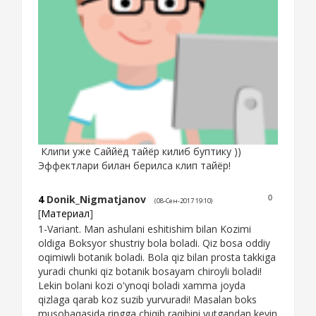
Клипи уже Саййёд тайёр килиб буптику ))
Эффектлари билан берилса клип тайёр!
4
Donik_Nigmatjanov
0
(08-Сен-2017 19:10)
[
Материал
]
1-Variant. Man ashulani eshitishim bilan Kozimi
oldiga Boksyor shustriy bola boladi. Qiz bosa oddiy
oqimiwli botanik boladi. Bola qiz bilan prosta takkiga
yuradi chunki qiz botanik bosayam chiroyli boladi!
Lekin bolani kozi o'ynoqi boladi xamma joyda
qizlaga qarab koz suzib yurvuradi! Masalan boks
musobaqasida ringga chiqib raqibini yutgandan keyin