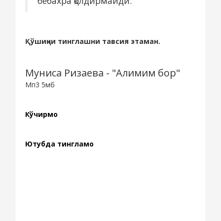
бебахра қолдирмайди.
Қўшиқни тинглашни тавсия этаман.
Муниса Ризаева - "Алимим бор"
Мп3 5мб
Кўчирмоқ
Ютубда тингламоқ