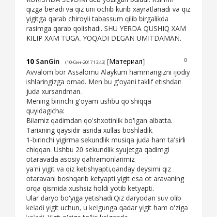
qizga beradi va qiz uni ochib kurib xayratlanadi va qiz
yigitga qarab chiroyli tabassum qilib birgalikda
rasimga qarab qolishadi. SHU YERDA QUSHIQ XAM
KILIP XAM TUGA. YOQADI DEGAN UMITDAMAN.
10
SanGin
[
Материал
]
0
(10-Сен-2017 13:43)
Avvalom bor Assalomu Alaykum hammangizni ijodiy
ishlaringizga omad. Men bu g'oyani taklif etishdan
juda xursandman.
Mening birinchi g'oyam ushbu qo'shiqqa
quyidagicha:
Bilamiz qadimdan qo'shxotinlik bo'lgan albatta.
Tarixning qaysidir asrida xullas boshladik.
1-birinchi yigirma sekundlik musiqa juda ham ta'sirli
chiqqan. Ushbu 20 sekundlik syujetga qadimgi
otaravada asosiy qahramonlarimiz
ya'ni yigit va qiz ketishyapti,qanday deysimi qiz
otaravani boshqarib ketyapti yigit esa ot aravaning
orqa qismida xushsiz holdi yotib ketyapti.
Ular daryo bo'yiga yetishadi.Qiz daryodan suv olib
keladi yigit uchun, u kelgunga qadar yigit ham o'ziga