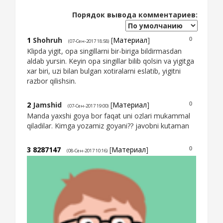
Порядок вывода комментариев:
1
Shohruh
[
Материал
]
0
(07-Сен-2017 18:58)
Klipda yigit, opa singillarni bir-biriga bildirmasdan
aldab yursin. Keyin opa singillar bilib qolsin va yigitga
xar biri, uzi bilan bulgan xotiralarni eslatib, yigitni
razbor qilishsin.
2
Jamshid
[
Материал
]
0
(07-Сен-2017 19:00)
Manda yaxshi goya bor faqat uni ozlari mukammal
qiladilar. Kimga yozamiz goyani?? javobni kutaman
3
8287147
[
Материал
]
0
(08-Сен-2017 10:16)