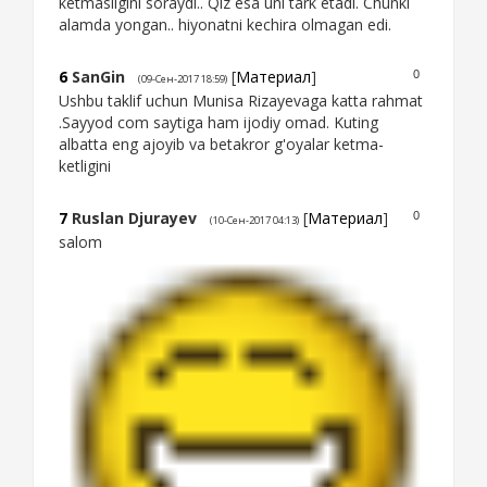
ketmasligini soraydi.. Qiz esa uni tark etadi. Chunki
alamda yongan.. hiyonatni kechira olmagan edi.
6
SanGin
[
Материал
]
0
(09-Сен-2017 18:59)
Ushbu taklif uchun Munisa Rizayevaga katta rahmat
.Sayyod com saytiga ham ijodiy omad. Kuting
albatta eng ajoyib va betakror g'oyalar ketma-
ketligini
7
Ruslan Djurayev
[
Материал
]
0
(10-Сен-2017 04:13)
salom