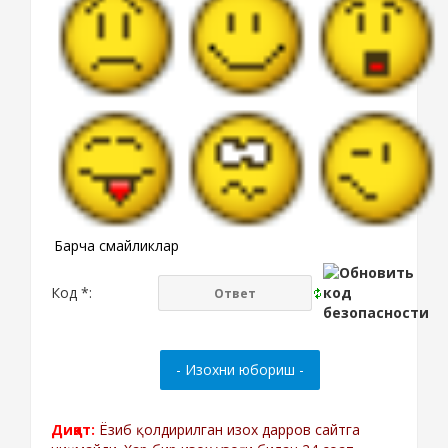
Барча смайликлар
Код *:
Диққат:
Ёзиб қолдирилган изох дарров сайтга