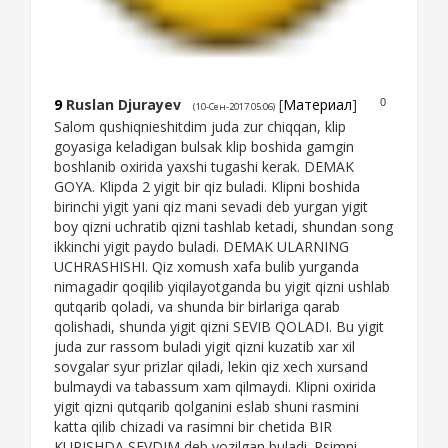
9
Ruslan Djurayev
[
Материал
]
0
(10-Сен-2017 05:06)
Salom qushiqnieshitdim juda zur chiqqan, klip
goyasiga keladigan bulsak klip boshida gamgin
boshlanib oxirida yaxshi tugashi kerak. DEMAK
GOYA. Klipda 2 yigit bir qiz buladi. Klipni boshida
birinchi yigit yani qiz mani sevadi deb yurgan yigit
boy qizni uchratib qizni tashlab ketadi, shundan song
ikkinchi yigit paydo buladi. DEMAK ULARNING
UCHRASHISHI. Qiz xomush xafa bulib yurganda
nimagadir qoqilib yiqilayotganda bu yigit qizni ushlab
qutqarib qoladi, va shunda bir birlariga qarab
qolishadi, shunda yigit qizni SEVIB QOLADI. Bu yigit
juda zur rassom buladi yigit qizni kuzatib xar xil
sovgalar syur prizlar qiladi, lekin qiz xech xursand
bulmaydi va tabassum xam qilmaydi. Klipni oxirida
yigit qizni qutqarib qolganini eslab shuni rasmini
katta qilib chizadi va rasimni bir chetida BIR
KURISHDA SEVDIM deb yozilgan buladi. Rsimni