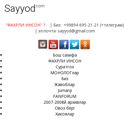
Sayyod
.com
"ФАХРЛИ ИНСОН"
?
| Биз: +99894 695-21-21 (+телеграм)
| эл.почта: sayyod@gmail.com
Бош сахифа
ФАХРЛИ ИНСОН
Суратгох
МОНОЛОГлар
Биз
Жавоблар
Jumanji
FANFORUM
2007-2008й архивлар
Овоз бер!
Хикоялар