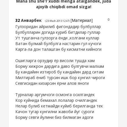
Mana shu she'r xuddi menga atalgandek, juda
ajoyib chiqibdi omad sizga!
32
Анварбек
[
Материал
]
0
(23-Май-2013 12:47)
Гулзоридан айрилиб фигондадир булбуллар
Булбулларин догида куриб битдилар гуллар
Ут тушганча гулзорга ёнди ,колгани куллар
Ватан булмай булбулга настарин гул кучоги
Карга-ла дон талашган бу кисматни кийноги
Ошигларга орзудир ёр висоли тушда хам
Борму хижрон дардига даво булгувчи малхам
Бу кандайин изтироб бу кандайин дард ситам
Милтираб ёниб турсин ишк бор кунгил чироги
Севгисидан кизарсин ёрни алов яноги
Турналар аргумчоги осмонга осилгандек
Кор куйнида бемахал лолалар очилгандек
Нелар булиб кетмайди куйиб берилганда тек
Качон тугар кунгилни жавоби йуг суроги
Борму севги йулини биз билмаган адоги