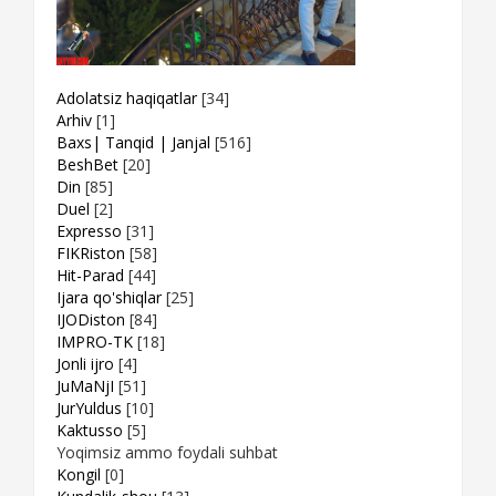
Adolatsiz haqiqatlar
[34]
Arhiv
[1]
Baxs| Tanqid | Janjal
[516]
BeshBet
[20]
Din
[85]
Duel
[2]
Expresso
[31]
FIKRiston
[58]
Hit-Parad
[44]
Ijara qo'shiqlar
[25]
IJODiston
[84]
IMPRO-TK
[18]
Jonli ijro
[4]
JuMaNjI
[51]
JurYuldus
[10]
Kaktusso
[5]
Yoqimsiz ammo foydali suhbat
Kongil
[0]