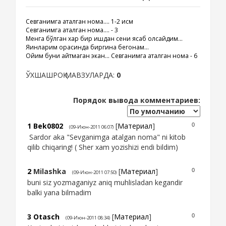
Севганимга аталган нома.... 1-2 қисм
Севганимга аталган нома.... - 3
Менга бўлган хар бир ишқдан сени ясаб олсайдим...
Яқинларим орасинда биргина бегонам...
Ойим буни айтмаган экан... Севганимга аталган нома - 6
ЎХШАШРОҚ МАВЗУЛАРДА:
0
Порядок вывода комментариев:
1
Bek0802
[
Материал
]
0
(09-Июн-2011 06:07)
Sardor aka "Sevganimga atalgan noma" ni kitob
qilib chiqaring! ( Sher xam yozishizi endi bildim)
2
Milashka
[
Материал
]
0
(09-Июн-2011 07:50)
buni siz yozmaganiyz aniq muhlisladan kegandir
balki yana bilmadim
3
Otasch
[
Материал
]
0
(09-Июн-2011 08:34)