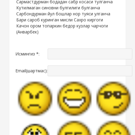
Сармастдурман бодадан сабр косаси тулганча
Кутилмаган синовни булгилиги булганча
Сарбондурман йул бошлар нор туяси улганча
Бари сароб куринган мисли Сахро киргоги
Качон ором топаркин бедор кузлар чарчоги
(Анварбек)
Исмингиз *:
Email(шартмас):