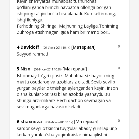
Keyin she'riyatda muhabbat tushunchasi
qo'llanilganda birinchi navbatda ollohga bo'lgan
ishqning talqini bo'lib hisoblanadi. Kufr keltirmang,
ishqi ilohiyga.
Farhodning Shiringa, Majnunning Layliga,Tohirning
Zuhroga etishmaganligida ham bir ma'no bor...
4
Davidoff
[
Материал
]
0
(09-Июн-2011 10:14)
Sayyod rahmat!
5
Niso
[
Материал
]
0
(09-Июн-2011 10:58)
Ishonmay to'g'ri qilasiz. Muhabbatsiz hayot ming
marta osudaroq va azoblarsiz o'tadi. Sevib sevilib
yurgan paytlar o'tmishga aylangandan keyin, inson
o'sha kunlar xotirasi bilan azobda yashaydi. Bu
shunga arzirmikan? Hech qachon sevmagan va
sevilmaganlarga havasim keladi.
6
shaxnoza
[
Материал
]
0
(09-Июн-2011 11:19)
sardor sevgi o'tkinchi tuyg'ular abadiy gursilap urip
ketkan yurak o'sha yoqimli xislar nima qilishni