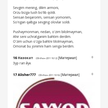
Sevgim mening, dilim armoni,
Orzu bizga tush bo'lib qoldi.
Sensan beqarorim, sensan yomonim,
So'ngan qalbga sevging olovlar soldi.
Pushaymonman, nedan, o'zim bilolmayman,
Ahir seni uchratganim bahtim derdim.
O'zim uchun o'zga bahtni tilolmayman,
Omonat bu jonimni ham senga berdim.
16
Назокат
[
Материал
]
0
(09-Июн-2011 18:12)
Зур гап йук
17
Alisher777
[
Материал
]
0
(09-Июн-2011 19:16)