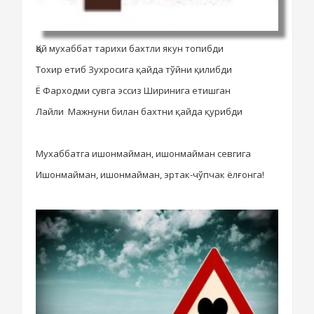
Қай мухаббат тарихи бахтли якун топибди
Тохир етиб Зухросига қайда тўйни қилибди
Ё Фарходми сувга эссиз Ширинига етишган
Лайли
Мажнуни билан бахтни қайда қурибди
Мухаббатга ишонмайман, ишонмайман севгига
Ишонмайман, ишонмайман, эртак-чўпчак ёлғонга!