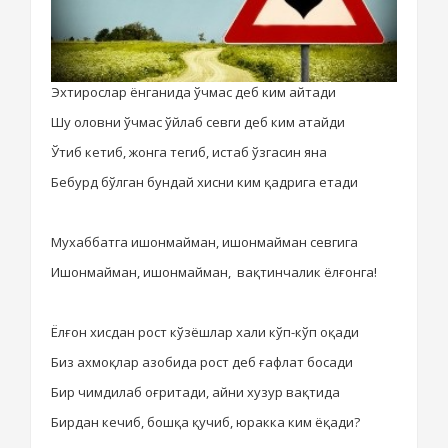
Эхтирослар ёнганида ўчмас деб ким айтади
Шу оловни ўчмас ўйлаб севги деб ким атайди
Ўтиб кетиб, жонга тегиб
, истаб ўзга
син яна
Бебурд бўлган бундай хисни ким
қадрига етади
Мухаббатга ишонмайман, ишонмайман севгига
Ишонмайман, ишонмайман,
вақтинчалик ёлғонга!
Ёлғон хисдан рост кўзёшлар хали кўп-кўп оқади
Биз ахмоқлар азобида рост деб ғафлат босади
Бир чимдилаб оғритади, айни
хузур вақтида
Бирдан кечиб, бошқа қучиб, юракка ким ёқади?