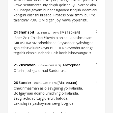
vawe sentimental'niy chiqib qolishdi-yu. Sardor aka
bu unaqasigayam bunaqasigayam ishqilib odamlani
konglini olishshi bilasde. Professionalizmmi bu? Yo
talantmi? РЭКЛОМ digan joyi vawe yopishibti.
24
Shahzod
[
Материал
]
0
(10-Июн-2011 00:46)
Sher Zo'r Chiqibdi !!!keyin alohida : adashmasam
MILASHKA siz odnoklasda Sayyoddan yahshigina
gap eshitvoludiz.keyin Bu SHER Sayyodni uzlariga
tegishli ekanini nahotki uqib korib bilmasangiz ?!
25
Zuxraxon
[
Материал
]
0
(10-Июн-2011 11:08)
Ofarin ijodizga omad Sardor aka.
26
Sander
[
Материал
]
0
(10-Июн-2011 11:27)
Chekinmasman aslo sevgining yo'lkalarida,
Bo'lgayman doimo umidning o'lkalarida,
Sevgi achchiq tuyg'u erur, balkida,
Lek ishq ila yashayman sevgi bog'ida