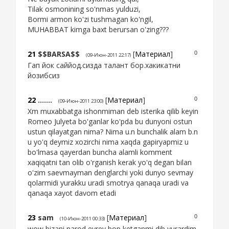
Tilak osmonining so'nmas yulduzi,
Bormi armon ko'zi tushmagan ko'ngil,
MUHABBAT kimga baxt berursan o'zing???
21
$$BARSA$$
[
Материал
]
0
(09-Июн-2011 22:17)
Гап йок саййод.сизда талант бор.хакикатни
йозибсиз
22
.......
[
Материал
]
0
(09-Июн-2011 23:00)
Xm muxabbatga ishonmiman deb isterika qilib keyin
Romeo Julyeta bo'ganlar ko'pda bu dunyoni ostun
ustun qilayatgan nima? Nima u.n bunchalik alam b.n
u yo'q deymiz xozirchi nima xaqda gapiryapmiz u
bo'lmasa qayerdan buncha alamli komment
xaqiqatni tan olib o'rganish kerak yo'q degan bilan
o'zim saevmayman denglarchi yoki dunyo sevmay
qolarmidi yurakku uradi smotrya qanaqa uradi va
qanaqa xayot davom etadi
23
sam
[
Материал
]
0
(10-Июн-2011 00:33)
wow bizani narod evrey bop ketganmi dib yurardim,