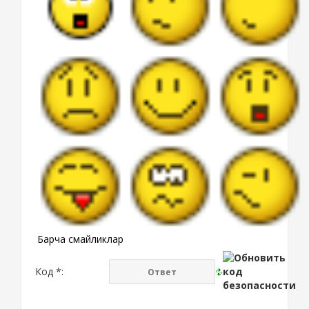
Барча смайликлар
Код *: