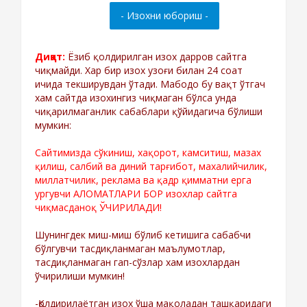
Диққат:
Ёзиб қолдирилган изох дарров сайтга
чиқмайди. Хар бир изох узоғи билан 24 соат
ичида текширувдан ўтади. Мабодо бу вақт ўтгач
хам сайтда изохингиз чиқмаган бўлса унда
чиқарилмаганлик сабаблари қўйидагича бўлиши
мумкин:
Сайтимизда сўкиниш, хақорот, камситиш, мазах
қилиш, салбий ва диний тарғибот, махалийчилик,
миллатчилик, реклама ва қадр қимматни ерга
ургувчи АЛОМАТЛАРИ БОР изохлар сайтга
чиқмасданоқ ЎЧИРИЛАДИ!
Шунингдек миш-миш бўлиб кетишига сабабчи
бўлгувчи тасдиқланмаган маълумотлар,
тасдиқланмаган гап-сўзлар хам изохлардан
ўчирилиши мумкин!
-Қолдирилаётган изох ўша мақоладан ташқаридаги