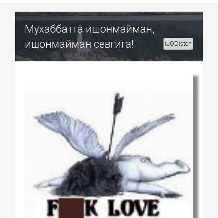
Мухаббатга ишонмайман,
ишонмайман севгига!
IJODiston