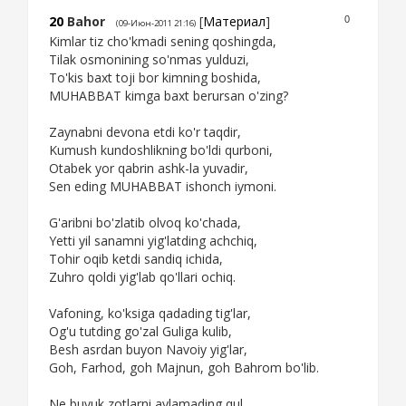
20
Bahor
[
Материал
]
0
(09-Июн-2011 21:16)
Kimlar tiz cho'kmadi sening qoshingda,
Tilak osmonining so'nmas yulduzi,
To'kis baxt toji bor kimning boshida,
MUHABBAT kimga baxt berursan o'zing?
Zaynabni devona etdi ko'r taqdir,
Kumush kundoshlikning bo'ldi qurboni,
Otabek yor qabrin ashk-la yuvadir,
Sen eding MUHABBAT ishonch iymoni.
G'aribni bo'zlatib olvoq ko'chada,
Yetti yil sanamni yig'latding achchiq,
Tohir oqib ketdi sandiq ichida,
Zuhro qoldi yig'lab qo'llari ochiq.
Vafoning, ko'ksiga qadading tig'lar,
Og'u tutding go'zal Guliga kulib,
Besh asrdan buyon Navoiy yig'lar,
Goh, Farhod, goh Majnun, goh Bahrom bo'lib.
Ne buyuk zotlarni aylamading qul,