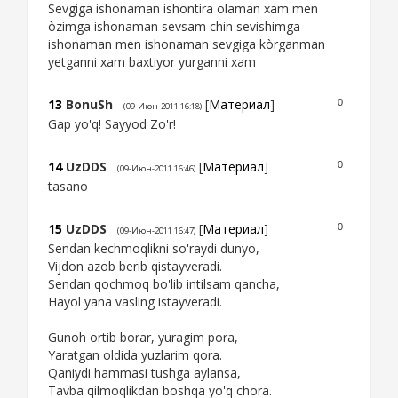
Sevgiga ishonaman ishontira olaman xam men
òzimga ishonaman sevsam chin sevishimga
ishonaman men ishonaman sevgiga kòrganman
yetganni xam baxtiyor yurganni xam
13
BonuSh
[
Материал
]
0
(09-Июн-2011 16:18)
Gap yo'q! Sayyod Zo'r!
14
UzDDS
[
Материал
]
0
(09-Июн-2011 16:46)
tasano
15
UzDDS
[
Материал
]
0
(09-Июн-2011 16:47)
Sendan kechmoqlikni so'raydi dunyo,
Vijdon azob berib qistayveradi.
Sendan qochmoq bo'lib intilsam qancha,
Hayol yana vasling istayveradi.
Gunoh ortib borar, yuragim pora,
Yaratgan oldida yuzlarim qora.
Qaniydi hammasi tushga aylansa,
Tavba qilmoqlikdan boshqa yo'q chora.