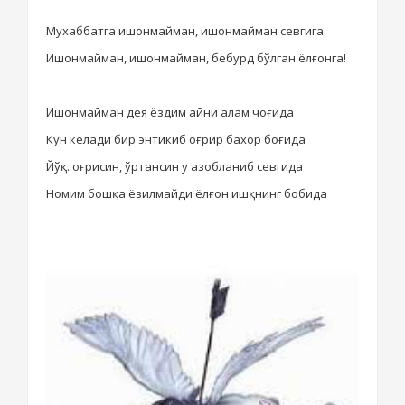
Мухаббатга ишонмайман, ишонмайман севгига
Ишонмайман, ишонмайман, бебурд бўлган ёлғонга!
Ишонмайман дея ёздим айни
алам чоғида
Кун
келади бир энтикиб оғрир
бахор боғида
Йўқ..оғрисин, ўртансин у
азобланиб
севг
ида
Номим бошқа ёзилмайди ёлғон ишқнинг бобида