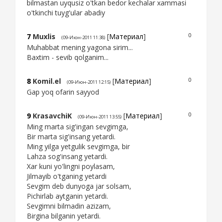
bilmastan uyqusiz o'tkan bedor kechalar xammasi
o'tkinchi tuyg'ular abadiy
7
Muxlis
[
Материал
]
0
(09-Июн-2011 11:38)
Muhabbat mening yagona sirim...
Baxtim - sevib qolganim...
8
Komil.el
[
Материал
]
0
(09-Июн-2011 12:15)
Gap yoq ofarin sayyod
9
KrasavchiK
[
Материал
]
0
(09-Июн-2011 13:55)
Ming marta sig'ingan sevgimga,
Bir marta sig'insang yetardi.
Ming yilga yetgulik sevgimga, bir
Lahza sog'insang yetardi.
Xar kuni yo'lingni poylasam,
Jilmayib o'tganing yetardi
Sevgim deb dunyoga jar solsam,
Pichirlab aytganin yetardi.
Sevgimni bilmadin azizam,
Birgina bilganin yetardi.