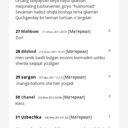
Ursang silayapsan deya hayol qilaman
Haqorating tushunaman go’yo “hushomad”
Sevaman hadsiz ishqla boshqa nima qilaman
Quchganday bo'larman turtsan o'zingdan
27
Mahbuw
[
Материал
]
0
(11-Июн-2011 20:07)
Zor!
28
dilshod
[
Материал
]
0
(15-Июн-2011 18:31)
men sevib baxtli bulgan insonni kurmadim ushbu
sherda xaqiqat yozilgan
29
sargon
[
Материал
]
0
(07-Дек-2011 12:13)
manga bahorni she'rlari yoqadi
30
chanel
[
Материал
]
0
(04-Фев-2012 04:09)
klass
31
Uzbechka
[
Материал
]
1
(08-Фев-2013 01:40)