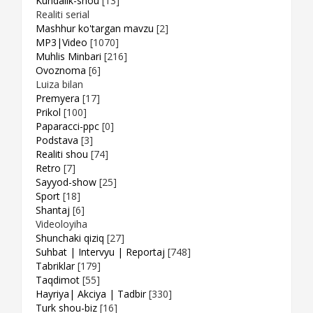
Kundalik-shou
[13]
Realiti serial
Mashhur ko'targan mavzu
[2]
MP3|Video
[1070]
Muhlis Minbari
[216]
Ovoznoma
[6]
Luiza bilan
Premyera
[17]
Prikol
[100]
Paparacci-ppc
[0]
Podstava
[3]
Realiti shou
[74]
Retro
[7]
Sayyod-show
[25]
Sport
[18]
Shantaj
[6]
Videoloyiha
Shunchaki qiziq
[27]
Suhbat | Intervyu | Reportaj
[748]
Tabriklar
[179]
Taqdimot
[55]
Hayriya| Akciya | Tadbir
[330]
Turk shou-biz
[16]