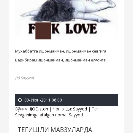
Мухаббатга ишонмайман, ишонмайман севгига
Барибирам
ишонмайман, ишонмайман ёлғонга!
(c) Sayyod
09-Июн-2011 06:00
Бўлим
:
IJODiston
|
Чоп этди
:
Sayyod
|
Тег
:
Sevganimga atalgan noma
,
Sayyod
ТЕГИШЛИ МАВЗУЛАРДА: