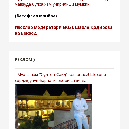
мавзуда бўлса хам ўчирилиши мумкин.
(батафсил манбаа)
Изохлар модератори NOZI, Шахло Қодирова
ва Бекзод
РЕКЛОМ:)
-Мухташам "Султон-Саид" кошонаси! Шохона
хордиқ учун барчаси юқори савияда