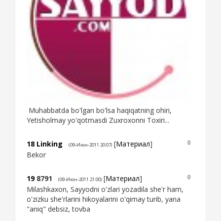
Muhabbatda bo'lgan bo'lsa haqiqatning ohiri,
Yetisholmay yo'qotmasdi Zuxroxonni Toxiri...
18
Linking
[
Материал
]
0
(09-Июн-2011 20:07)
Bekor
19
8791
[
Материал
]
0
(09-Июн-2011 21:00)
Milashkaxon, Sayyodni o'zlari yozadila she'r ham,
o'zizku she'rlarini hikoyalarini o'qimay turib, yana
"aniq" debsiz, tovba