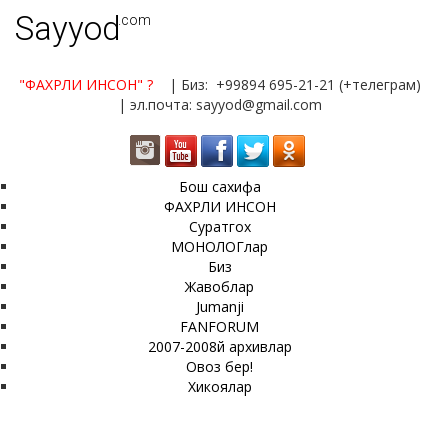
Sayyod
.com
"ФАХРЛИ ИНСОН"
?
| Биз: +99894 695-21-21 (+телеграм)
| эл.почта: sayyod@gmail.com
Бош сахифа
ФАХРЛИ ИНСОН
Суратгох
МОНОЛОГлар
Биз
Жавоблар
Jumanji
FANFORUM
2007-2008й архивлар
Овоз бер!
Хикоялар