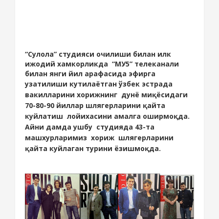
“Сулола” студияси очилиши билан илк
ижодий хамкорликда “МУ5” телеканали
билан
янги йил арафасида эфирга
узатилиши кутилаётган
ўзбек эстрада
вакилларини хорижнинг дунё миқёсидаги
70-80-90 йиллар шлягерларини қайта
куйлатиш лойихасини амалга оширмоқда.
Айни дамда ушбу студияда 43-та
машхурларимиз хориж шлягерларини
қайта куйлаган турини ёзишмоқда.