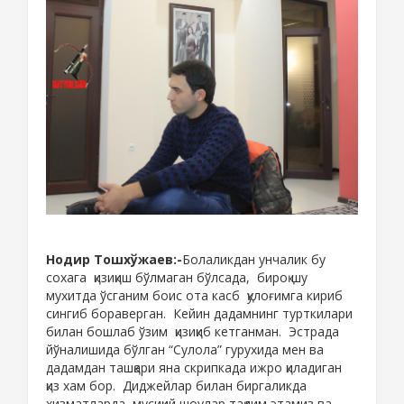
Нодир Тошхўжаев:-
Болаликдан унчалик бу
сохага қизиқиш бўлмаган бўлсада, бироқ шу
мухитда ўсганим боис ота касб қулоғимга кириб
сингиб бораверган. Кейин дадамнинг турткилари
билан бошлаб ўзим қизиқиб кетганман. Эстрада
йўналишида бўлган “Сулола” гурухида мен ва
дадамдан ташқари яна скрипкада ижро қиладиган
қиз хам бор. Диджейлар билан биргаликда
хизматларда мусиқий шоулар тақдим этамиз ва