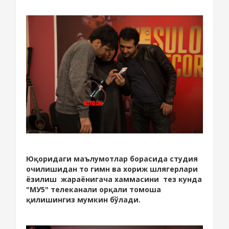
Юқоридаги маълумотлар борасида студия
очилишидан то гимн ва хориж шлягерлари
ёзилиш жараёнигача хаммасини тез кунда
"МУ5" телеканали орқали томоша
қилишингиз мумкин бўлади.