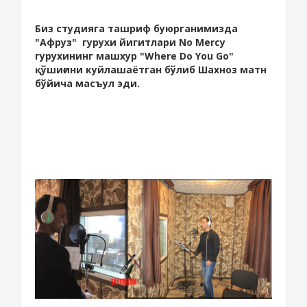
Биз студияга ташриф буюрганимизда
"Афруз" гурухи йигитлари No Mercy
гурухининг машхур "Where Do You Go"
қўшиғини куйлашаётган бўлиб Шахноз матн
бўйича масъул эди.