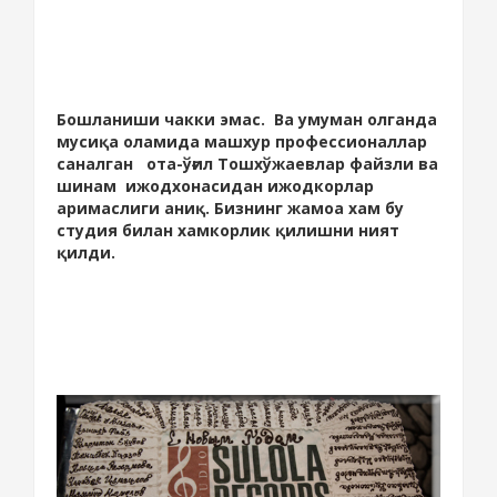
Бошланиши чакки эмас. Ва умуман олганда
мусиқа оламида машхур профессионаллар
саналган ота-ўғил Тошхўжаевлар файзли ва
шинам ижодхонасидан ижодкорлар
аримаслиги аниқ. Бизнинг жамоа хам бу
студия билан хамкорлик қилишни ният
қилди.