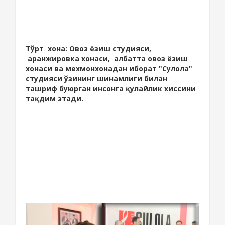
Тўрт хона: Овоз ёзиш студияси,
аранжировка хонаси, албатта овоз ёзиш
хонаси ва мехмонхонадан иборат "Сулола"
студияси ўзининг шинамлиги билан
ташриф буюрган инсонга қулайлик хиссини
тақдим этади.