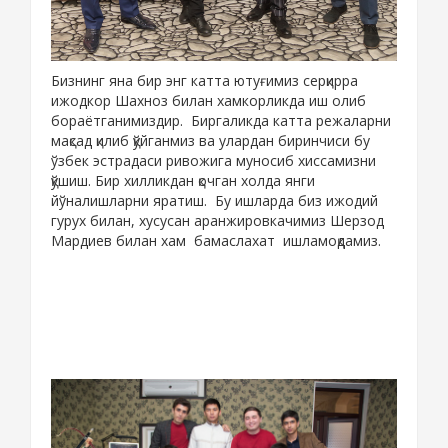
Бизнинг яна бир энг катта ютуғимиз серқирра
ижодкор Шахноз билан хамкорликда иш олиб
бораётганимиздир. Биргаликда катта режаларни
мақсад қилиб қўйганмиз ва улардан биринчиси бу
ўзбек эстрадаси ривожига муносиб хиссамизни
қўшиш. Бир хилликдан қочган холда янги
йўналишларни яратиш. Бу ишларда биз ижодий
гурух билан, хусусан аранжировкачимиз Шерзод
Мардиев билан хам бамаслахат ишламоқдамиз.