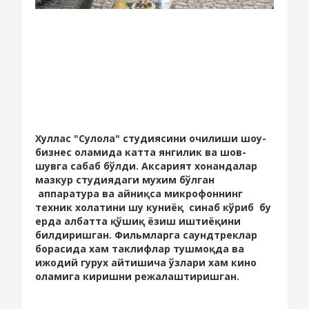
Хуллас "Сулола" студиясини очилиши шоу-
бизнес оламида катта янгилик ва шов-
шувга сабаб бўлди. Аксарият хонандалар
мазкур студиядаги мухим бўлган
аппаратура ва айниқса микрофоннинг
техник холатини шу куниёқ синаб кўриб бу
ерда албатта қўшиқ ёзиш иштиёқини
билдиришган. Фильмларга саундтреклар
борасида хам таклифлар тушмоқда ва
ижодий гурух айтишича ўзлари хам кино
оламига киришни режалаштиришган.