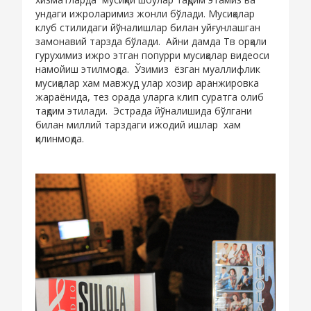
ундаги ижроларимиз жонли бўлади. Мусиқалар
клуб стилидаги йўналишлар билан уйғунлашган
замонавий тарзда бўлади. Айни дамда Тв орқали
гурухимиз ижро этган попурри мусиқалар видеоси
намойиш этилмоқда. Ўзимиз ёзган муаллифлик
мусиқалар хам мавжуд улар хозир аранжировка
жараёнида, тез орада уларга клип суратга олиб
тақдим этилади. Эстрада йўналишида бўлгани
билан миллий тарздаги ижодий ишлар хам
қилинмоқда.