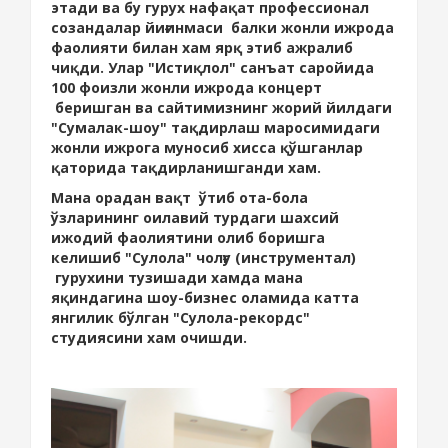
этади ва бу гурух нафақат профессионал
созандалар йиғинмаси балки жонли ижрода
фаолияти билан хам ярқ этиб ажралиб
чиқди. Улар "Истиқлол" санъат саройида
100 фоизли жонли ижрода концерт
беришган ва сайтимизнинг жорий йилдаги
"Сумалак-шоу" тақдирлаш маросимидаги
жонли ижрога муносиб хисса қўшганлар
қаторида тақдирланишганди хам.
Мана орадан вақт ўтиб ота-бола
ўзларининг оилавий турдаги шахсий
ижодий фаолиятини олиб боришга
келишиб "Сулола" чолғу (инструментал)
гурухини тузишади хамда мана
яқиндагина шоу-бизнес оламида катта
янгилик бўлган "Сулола-рекордс"
студиясини хам очишди.