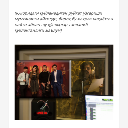
(Юқоридаги куйланадиган рўйхат ўзгариши
мумкинлиги айтилди, бироқ бу мақола чиқаётган
пайти айнан шу қўшиқлар танланиб
куйланганлиги маълум)