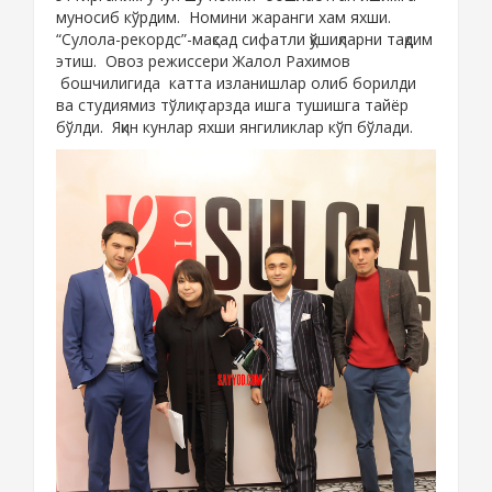
муносиб кўрдим. Номини жаранги хам яхши.
“Сулола-рекордс”-мақсад сифатли қўшиқларни тақдим
этиш. Овоз режиссери Жалол Рахимов
бошчилигида катта изланишлар олиб борилди
ва студиямиз тўлиқ тарзда ишга тушишга тайёр
бўлди. Яқин кунлар яхши янгиликлар кўп бўлади.