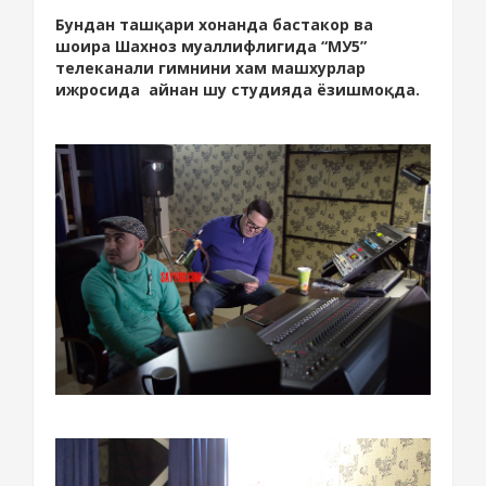
Бундан ташқари хонанда бастакор ва
шоира Шахноз муаллифлигида “МУ5”
телеканали гимнини хам машхурлар
ижросида айнан шу студияда ёзишмоқда.