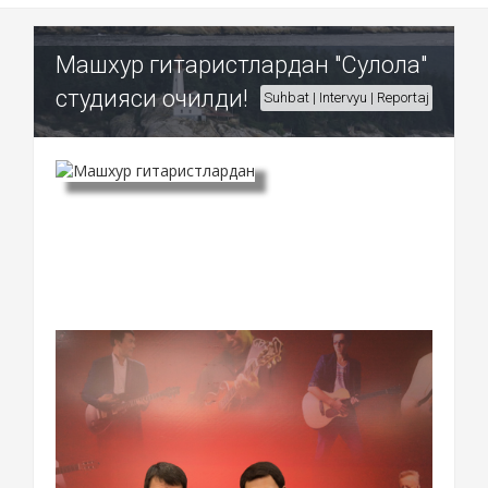
Машхур гитаристлардан "Сулола"
студияси очилди!
Suhbat | Intervyu | Reportaj