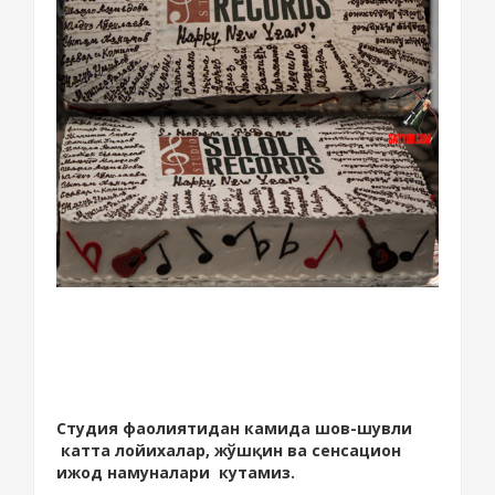
Студия фаолиятидан камида шов-шувли
катта лойихалар, жўшқин ва сенсацион
ижод намуналари кутамиз.