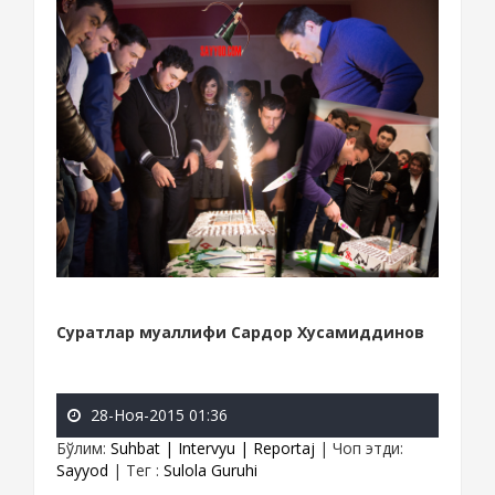
Суратлар муаллифи Сардор Хусамиддинов
28-Ноя-2015 01:36
Бўлим
:
Suhbat | Intervyu | Reportaj
|
Чоп этди
:
Sayyod
|
Тег
:
Sulola Guruhi