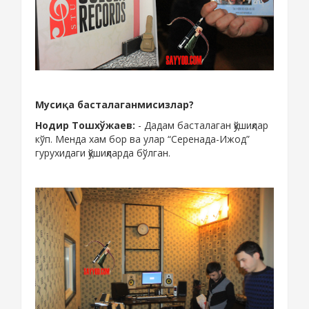
Мусиқа басталаганмисизлар?
Нодир Тошхўжаев:
- Дадам басталаган қўшиқлар
кўп. Менда хам бор ва улар “Серенада-Ижод”
гурухидаги қўшиқларда бўлган.