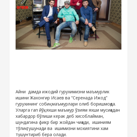
Айни дамда ижодий гурухимизни маъмурлик
ишини Жахонгир Исаев ва “Серенада Ижод”
гурухининг собиқ маъмурлари олиб боришмоқда.
Уларга гап йўқ, яхши маъмур ўзиям яхши мусиқадан
хабардор бўлиши керак деб хисоблайман,
шундагина фикр бир жойдан чиқади, ишиниям
тўлиқ тушунади ва ишимизни мохиятини хам
тушунтириб бера олади.