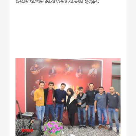
билан келган фақатгина Каниза бўлди.)