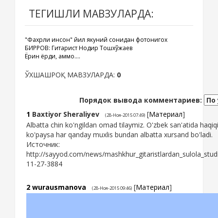
ТЕГИШЛИ МАВЗУЛАРДА:
"Фахрли инсон" йил якуний сонидан фотонигох
БИРРОВ: Гитарист Нодир Тошхўжаев
Ёрқин ёрди, аммо....
ЎХШАШРОҚ МАВЗУЛАРДА:
0
Порядок вывода комментариев:
1
Baxtiyor Sheraliyev
[
Материал
]
(28-Ноя-2015 07:49)
Albatta chin ko'ngildan omad tilaymiz. O'zbek san'atida haqiqi
ko'paysa har qanday muxlis bundan albatta xursand bo'ladi.
Источник:
http://sayyod.com/news/mashkhur_gitaristlardan_sulola_studi
11-27-3884
2
wurausmanova
[
Материал
]
(28-Ноя-2015 09:46)