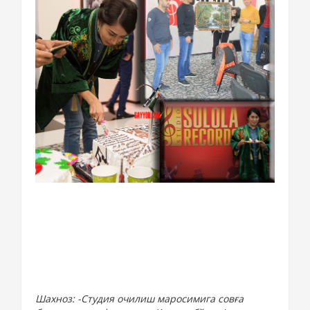
Шахноз: -Студия очилиш маросимига совға