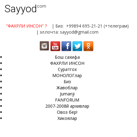
Sayyod
.com
"ФАХРЛИ ИНСОН"
?
| Биз: +99894 695-21-21 (+телеграм)
| эл.почта: sayyod@gmail.com
Бош сахифа
ФАХРЛИ ИНСОН
Суратгох
МОНОЛОГлар
Биз
Жавоблар
Jumanji
FANFORUM
2007-2008й архивлар
Овоз бер!
Хикоялар