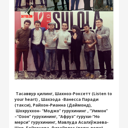
Тасаввур қилинг, Шахноз-Роксетт (Listen to
your heart) , Шахзода -Ванесса Паради
(такси), Райхон-Рианна (Даймонд),
Шохруххон- “Моджо” гурухининг , “Уммон”
–“Озон” гурухининг, “Афруз” гурухи-“Но
мерси” гурухининг, Мавлуда Асалхўжаева-
Шер, Бойхонова-Дизайрлес (вояж-вояж),