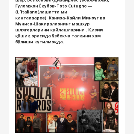
Ғуломжон Ёқубов-Toto Cutugno —
(L`italiano(лашатта ми
кантаааарее) Каниза-Кайли Миноуг ва
Муниса-Шакираларнинг машхур
шлягерларини куйлашларини . Қизиғи
қўшиқ орасида ўзбекча талқини хам
бўлиши кутилмоқда.