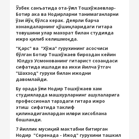
Ўзбек санъатида ота-ўғил Тошхўжаевлар-
Ботир ака ва Нодирларни танимаганларни
ўзи йўқ бўлса керак. Деярли барча
хонандаларнинг қўшиқларидаги гитара
товушини улар махорат билан студияда
ижро қилиб келишмоқда.
"Қарс" ва "Хўжа" гурухининг асосчиси
бўлган Ботир Тошхўжаев бироздан кейин
Юлдуз Усмонованинг гитарист созандаси
сифатида ишлади ва икки йилча ўтгач
"Шахзод" гурухи билан ижодни
давомлайди.
Бу орада ўғли Нодир Тошхўжаев хам
студияларда машхурларнинг ашулаларига
профессионал тарздаги гитара ижро
этиш сифатида таклиф
қилинадиганлардан илғори хисоблана
бошланди.
7 йиллик мусиқий мактабни битирган
Нодир "Серенада - Ижод" гурухини ташкил