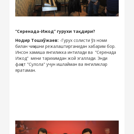
“Серенада-Ижод” гурухи тақдири?
Нодир Тошхўжаев:
-Гурух солисти ўз номи
билан чиқишни режалаштирганидан хабарим бор.
Инсон хамиша янгиликка интилади ва “Серенада
Ижод” мени тарихимдан жой эгаллади. Энди
фақат "Сулола" учун ишлайман ва янгиликлар
яратаман.