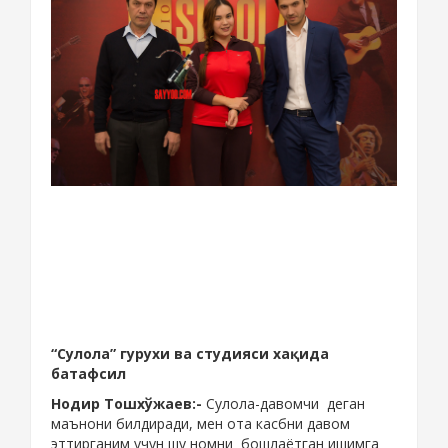
“Сулола” гурухи ва студияси хақида
батафсил
Нодир Тошхўжаев:-
Сулола-давомчи деган
маънони билдиради, мен ота касбни давом
эттирганим учун шу номни бошлаётган ишимга