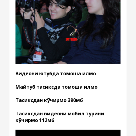
Видеони ютубда томоша қилмоқ
Майтуб тасиксда томоша қилмоқ
Тасиксдан кўчирмоқ 390мб
Тасиксдан видеони мобил турини
кўчирмоқ 112мб