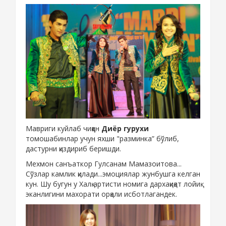
Мавриги куйлаб чиққан
Диёр гурухи
томошабинлар учун яхши "разминка” бўлиб,
дастурни қиздириб беришди.
Мехмон санъаткор Гулсанам Мамазоитова...
Сўзлар камлик қилади...эмоциялар жунбушга келган
кун. Шу бугун у Халқ артисти номига дархақиқат лойиқ
эканлигини махорати орқали исботлагандек.