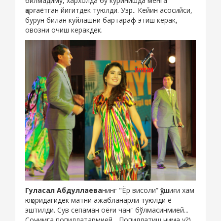
билмадиму, хархолда бу кўринишда менга
қарғаётган йигитдек туюлди. Узр..
Кейин асосийси,
бурун билан куйлашни бартараф этиш керак,
овозни очиш керакдек.
Гуласал Абдуллаева
нинг "Ёр висоли” қўшиғи хам
юқоридагидек матни ажабланарли туюлди ё
эштилди. Сув сепаман оёғи чанг бўлмасинмией...
Сочимга попиллатармией... Попиллатиш нима у?)