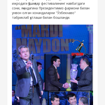
ижродаги қўшиқлар фестивалининг навбатдаги
сони, яқиндагина Президентимиз фармони билан
унвон олган хонандаларни "Ўзбекнаво"
табриклаб қутлаши билан бошланди.