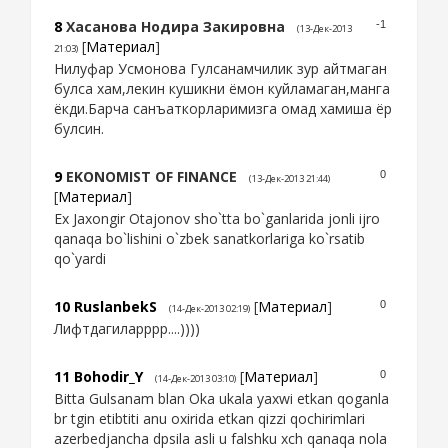
8
Хасанова Нодира Закировна
-1
(13-Дек-2013
[
Материал
]
21:03)
Нилуфар Усмонова Гулсанамчилик зур айтмаган
булса хам,лекин кушикни ёмон куйламаган,манга
ёкди.Барча санъаткорларимизга омад хамиша ёр
булсин.
9
EKONOMIST OF FINANCE
0
(13-Дек-2013 21:44)
[
Материал
]
Ex Jaxongir Otajonov sho`tta bo`ganlarida jonli ijro
qanaqa bo`lishini o`zbek sanatkorlariga ko`rsatib
qo`yardi
10
RuslanbekS
[
Материал
]
0
(14-Дек-2013 02:19)
Лифтдагиларррр....))))
11
Bohodir_Y
[
Материал
]
0
(14-Дек-2013 03:10)
Bitta Gulsanam blan Oka ukala yaxwi etkan qoganla
br tgin etibtiti anu oxirida etkan qizzi qochirimlari
azerbedjancha dpsila asli u falshku xch qanaqa nola