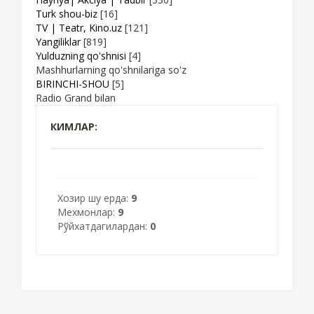
Turk shou-biz
[16]
TV | Teatr, Kino.uz
[121]
Yangiliklar
[819]
Yulduzning qo'shnisi
[4]
Mashhurlarning qo'shnilariga so'z
BIRINCHI-SHOU
[5]
Radio Grand bilan
КИМЛАР:
Хозир шу ерда:
9
Мехмонлар:
9
Рўйхатдагилардан:
0