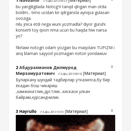
1
Navbahor
[
Материал
]
(13-Дек-2013 04:57)
bu yangiligilada Notog'ri tanqd qlngan man otda
boldm... tirno ucidan kir qdrgansla aynqsa gulasan
ovoziga.
nilu jnica etdi nega wuni yozmadla? diyor guruhi
konserti toy qvori nma ucun bu haqda hiw narsa
yo?
fikrlawi notogri odam yozgan bu maqolani TUPIZM i
anq blaman sayyod yozmagan notori yondawuv
2
Абдурахманов Дилмурод
0
Мирзамуратович
[
Материал
]
(13-Дек-2013 09:15)
Буларкану шундай тадбирлар утказилса,бу бир
ёкадан бош чикариш
,хамжихатлик,дустлик...кискаси улкан
байрам,хурсандчилик.
3
Hayrullo
[
Материал
]
0
(13-Дек-2013 10:51)