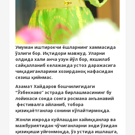
Умуман иштирокчи ёшларнинг хаммасида
ўзлиги бор. Иқтидори мавжуд. Уларни
олдида хали анча узун йўл бор, яхшилаб
сайқалланиб келажакда устоз даражасига
чиқадиганларини хозирданоқ нафасидан
сезиш қийнмас.
Азамат Хайдаров бошчилигидаги
"Ўзбекнаво” эстрада бирлашмасининг бу
лойихаси сонда сонга росмана анъанавий
фестивалга айланиб, тобора
қизиқаётганлар сонини кўпайтирмоқда.
Жонли ижрода куйлашдан хайиққанлар ва
мажбуриятидан чўчиганларни энди ўзидан
қизиқиши уйғонмоқда, ўз устида ишлашга,