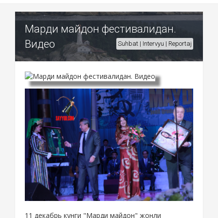
Марди майдон фестивалидан.
Видео
Suhbat | Intervyu | Reportaj
11 декабрь кунги "Марди майдон" жонли