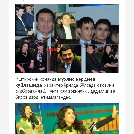
Иштирокчи хонанда
Мухлис Бердиев
куйлашида
характер ўрнида бўлсада овозини
сиқиброқ куйлаб, унга хам эркинлик , дадиллик ва
бироз дард етишмагандек.