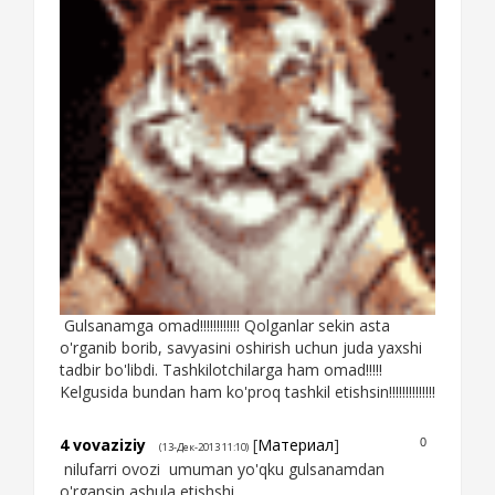
Gulsanamga omad!!!!!!!!!!!! Qolganlar sekin asta
o'rganib borib, savyasini oshirish uchun juda yaxshi
tadbir bo'libdi. Tashkilotchilarga ham omad!!!!!
Kelgusida bundan ham ko'proq tashkil etishsin!!!!!!!!!!!!!!
4
vovaziziy
[
Материал
]
0
(13-Дек-2013 11:10)
nilufarri ovozi umuman yo'qku gulsanamdan
o'rgansin ashula etishshi