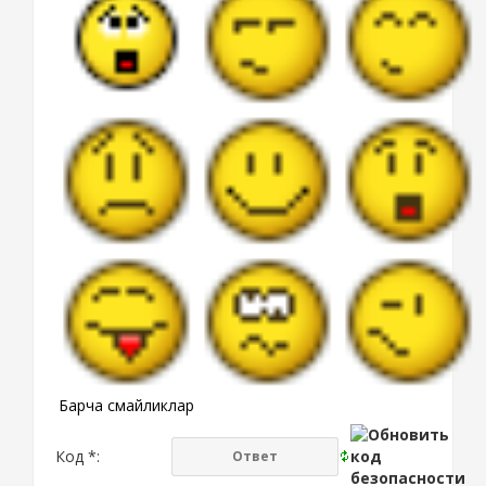
Барча смайликлар
Код *: