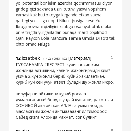
yo' potential bor lekin azercha qochrmmasuu diyor
gr degi qizi saxnada uzini tutuwi yaxwi vopshem
xamasi kak butto toyga kegande etkan saxna
qattegi yo ...... ga qopti Niluni ijrosiga kese Yu
Ibragimovnani qiziligini xsobga osa uyat atak u blan
br reitingda yurganladan bunaqa mardi topilmodi
Qani Rayxon Lola Manzura Tamila Umida Dilso'z tak
chto omad Niluga
12
izzatbek
[
Материал
]
1
(14-Дек-2013 14:22)
ГУЛСАНАМГА #RECPECT! куришвосин ким
жонлида айтишини, халиги жахонгирмиди ким?
узича 2 кун жонли бериб куйиб хакилаёткан,
куриб куй сен учун атвет булади шу жонли ижро.
нилуфарни айтишини куриб росааа
думалаганиски! бору, шундай кушикни, рахматли
ХОЖИБОЙ ака айткан АЛЛА га ухшатворди,
маслахатим жонли айтмааааанг илтимоооос
Сайёд сизга Алохида Рахмат, сог булинг.
0