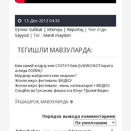
13-Дек-2013 04:30
Бўлим
:
Suhbat | Intervyu | Reportaj
|
Чоп этди
:
Sayyod
|
Тег
:
Mardi maydon
ТЕГИШЛИ МАВЗУЛАРДА:
Ким хақиқий юлдузу ким СОХТА?! Ким ўз МУКОФОТларига
аслида ЛОЙИҚ?
Мардлар майдонига ким чиқаркин?
Жонли ижро фестивали. ВИДЕО!
Жонли ижро фестивали - июнь натижалари! + ВИДЕО!
Озодбек ва Гулсанам, фишка эса Юнус Тўраев! Видео.
ЎХШАШРОҚ МАВЗУЛАРДА:
0
Порядок вывода комментариев:
0