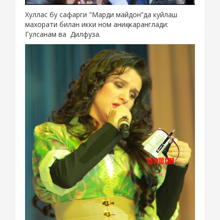
Хуллас бу сафарги "Марди майдон”да куйлаш
махорати билан икки ном аниқ жаранглади:
Гулсанам ва Дилфуза.