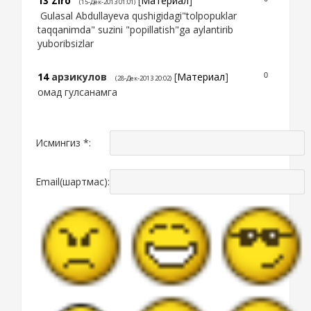
13
Ziro
[
Материал
]
(15-Дек-2013 01:01)
Gulasal Abdullayeva qushigidagi"tolpopuklar
taqqanimda" suzini "popillatish"ga aylantirib
yuboribsizlar
14
арзикулов
[
Материал
]
0
(28-Дек-2013 20:02)
омад гулсанамга
Исмингиз *:
Email(шартмас):