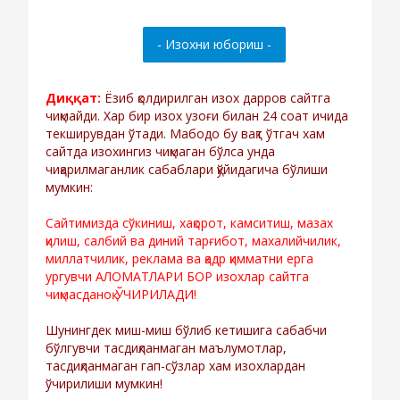
Диққат:
Ёзиб қолдирилган изох дарров сайтга
чиқмайди. Хар бир изох узоғи билан 24 соат ичида
текширувдан ўтади. Мабодо бу вақт ўтгач хам
сайтда изохингиз чиқмаган бўлса унда
чиқарилмаганлик сабаблари қўйидагича бўлиши
мумкин:
Сайтимизда сўкиниш, хақорот, камситиш, мазах
қилиш, салбий ва диний тарғибот, махалийчилик,
миллатчилик, реклама ва қадр қимматни ерга
ургувчи АЛОМАТЛАРИ БОР изохлар сайтга
чиқмасданоқ ЎЧИРИЛАДИ!
Шунингдек миш-миш бўлиб кетишига сабабчи
бўлгувчи тасдиқланмаган маълумотлар,
тасдиқланмаган гап-сўзлар хам изохлардан
ўчирилиши мумкин!