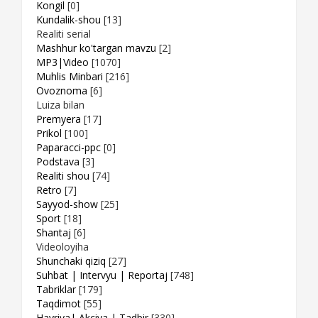
Kongil
[0]
Kundalik-shou
[13]
Realiti serial
Mashhur ko'targan mavzu
[2]
MP3|Video
[1070]
Muhlis Minbari
[216]
Ovoznoma
[6]
Luiza bilan
Premyera
[17]
Prikol
[100]
Paparacci-ppc
[0]
Podstava
[3]
Realiti shou
[74]
Retro
[7]
Sayyod-show
[25]
Sport
[18]
Shantaj
[6]
Videoloyiha
Shunchaki qiziq
[27]
Suhbat | Intervyu | Reportaj
[748]
Tabriklar
[179]
Taqdimot
[55]
Hayriya| Akciya | Tadbir
[330]