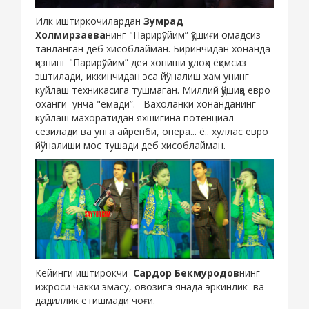
Илк иштиркочилардан
Зумрад
Холмирзаева
нинг "Парирўйим” қўшиғи омадсиз
танланган деб хисоблайман. Биринчидан хонанда
қизнинг "Парирўйим” дея хониши қулоққа ёқимсиз
эштилади, иккинчидан эса йўналиш хам унинг
куйлаш техникасига тушмаган. Миллий қўшиққа евро
оханги унча "емади”. Вахоланки хонанданинг
куйлаш махоратидан яхшигина потенциал
сезилади ва унга айренби, опера... ё.. хуллас евро
йўналиши мос тушади деб хисоблайман.
Кейинги иштирокчи
Сардор Бекмуродов
нинг
ижроси чакки эмасу, овозига янада эркинлик ва
дадиллик етишмади чоғи.