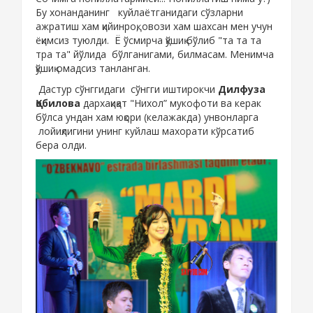
Бу хонанданинг куйлаётганидаги сўзларни
ажратиш хам қийинроқ, овози хам шахсан мен учун
ёқимсиз туюлди. Ё ўсмирча қўшиқ бўлиб "та та та
тра та" йўлида бўлганигами, билмасам. Менимча
қўшиқ омадсиз танланган.
Дастур сўнггидаги сўнгги иштирокчи
Дилфуза
Қобилова
дархақиқат "Нихол” мукофоти ва керак
бўлса ундан хам юқори (келажакда) унвонларга
лойиқлигини унинг куйлаш махорати кўрсатиб
бера олди.