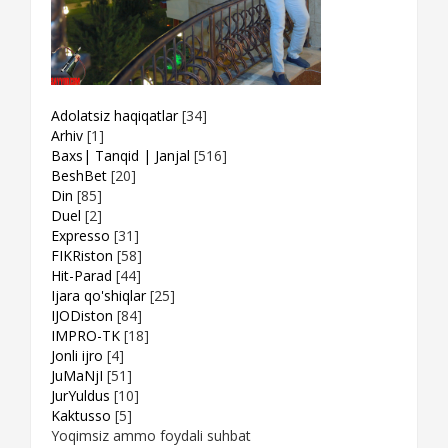
Adolatsiz haqiqatlar
[34]
Arhiv
[1]
Baxs| Tanqid | Janjal
[516]
BeshBet
[20]
Din
[85]
Duel
[2]
Expresso
[31]
FIKRiston
[58]
Hit-Parad
[44]
Ijara qo'shiqlar
[25]
IJODiston
[84]
IMPRO-TK
[18]
Jonli ijro
[4]
JuMaNjI
[51]
JurYuldus
[10]
Kaktusso
[5]
Yoqimsiz ammo foydali suhbat