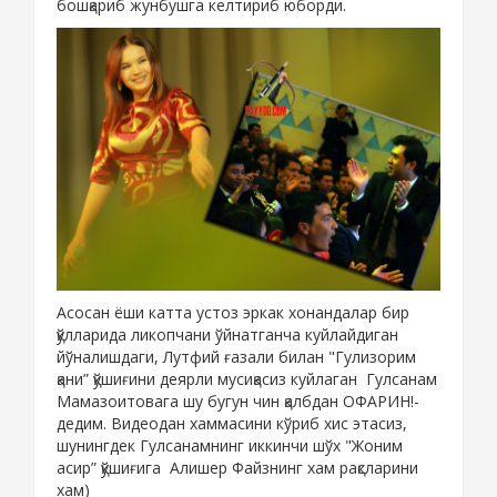
бошқариб жунбушга келтириб юборди.
Асосан ёши катта устоз эркак хонандалар бир
қўлларида ликопчани ўйнатганча куйлайдиган
йўналишдаги, Лутфий ғазали билан "Гулизорим
қани” қўшиғини деярли мусиқасиз куйлаган Гулсанам
Мамазоитовага шу бугун чин қалбдан ОФАРИН!-
дедим. Видеодан хаммасини кўриб хис этасиз,
шунингдек Гулсанамнинг иккинчи шўх "Жоним
асир” қўшиғига Алишер Файзнинг хам рақсларини
хам)