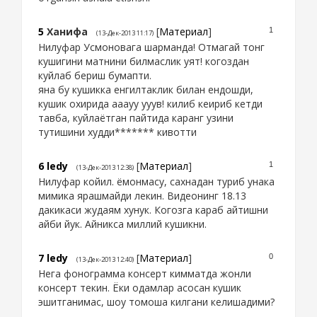
5
Ханифа
[
Материал
]
1
(13-Дек-2013 11:17)
Нилуфар Усмоновага шарманда! Отмагай тонг
кушигини матнини билмаслик уят! когоздан
куйлаб бериш бумапти.
яна бу кушикка енгилтаклик билан ендошди,
кушик охирида ааауу ууув! килиб кеириб кетди
тавба, куйлаётган пайтида каранг узини
тутишини худди******* кивотти
6
ledy
[
Материал
]
1
(13-Дек-2013 12:38)
Нилуфар койил. ёмонмасу, сахнадан туриб унака
мимика ярашмайди лекин. Видеонинг 18.13
дакикаси жудаям хунук. Когозга караб айтишни
айби йук. Айникса миллий кушикни.
7
ledy
[
Материал
]
0
(13-Дек-2013 12:40)
Нега фонограмма консерт кимматда жонли
консерт текин. Ёки одамлар асосан кушик
эшитганимас, шоу томоша килгани келишадими?