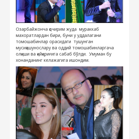
Озарбайжонча қочирим жуда мураккаб
махоратлардан бири, буни у уддалагани
томошабинлар орасидаги тушунган
мусиқашунослару ва оддий томошабинларгача
олқиши ва қийқириғига сабаб бўлди. Умуман бу
хонанданинг келажагига ишондим.