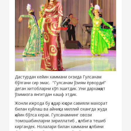
Дастурдан кейин хаммани оғзида Гулсанам
бўлгани сир эмас. "Гулсанам ўзиям ёрворди!”
деган хитобларни кўп эшитдик. Уни дархақиқат
ўзимизга янгитдан кашф этдик.
Жонли ижрода бу қадар юқори савияли махорат
билан куйлаш ва айниқса миллий охангда жуда
қийин бўлса керак. Гулсанамнинг овози
томошабинларни зириллатиб , қалбига тешиб
киргандек. Нолалари билан хаммани қалбини