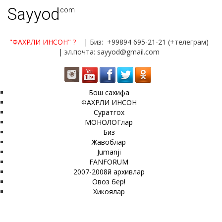
Sayyod
.com
"ФАХРЛИ ИНСОН"
?
| Биз: +99894 695-21-21 (+телеграм)
| эл.почта: sayyod@gmail.com
Бош сахифа
ФАХРЛИ ИНСОН
Суратгох
МОНОЛОГлар
Биз
Жавоблар
Jumanji
FANFORUM
2007-2008й архивлар
Овоз бер!
Хикоялар