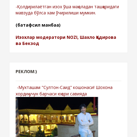
-Қолдирилаётган изох ўша мақоладан ташқаридаги
мавзуда бўлса хам ўчирилиши мумкин.
(батафсил манбаа)
Изохлар модератори NOZI, Шахло Қодирова
ва Бекзод
РЕКЛОМ:)
-Мухташам "Султон-Саид" кошонаси! Шохона
хордиқ учун барчаси юқори савияда