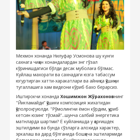
Мехмон хонанда Нилуфар Усмонова шу кунги
сахнага чиқан хонандалардан энг гўзал
кўринишдагиси бўлди десак муболаға бўлмас.
Куйлаш махорати ва сахнадаги юзга табассум
югуртирган хатти-харакатлари ва айниқса қўшиқни
тугаллашига хам видеони кўриб бахо берарсиз.
Иштирокчи хонанда
Хошимжон Жўрахонов
нинг
"Йиғламайди” қўшиғи композиция жихатидан
қўполроқ туюлди. "Рўмолингни ёмон кўрдим, қуриб
кетсин юзинг тўсмай”...шунча салбий энергетика
матнларда шартми? Ё куйланишда у қарғишдек
эштилдими ва бунда сўзларга алохида характер,
эркалаш ва дард бўлганида бошқача эштилармиди