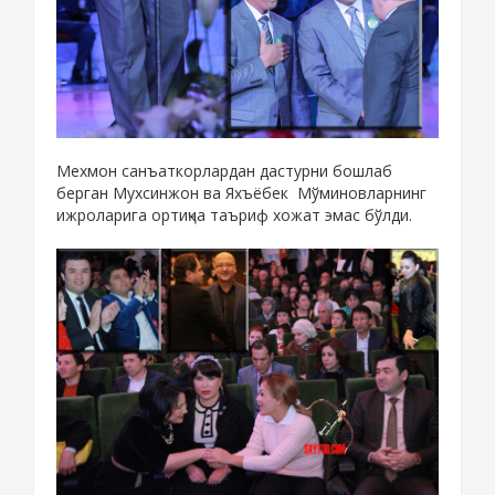
Мехмон санъаткорлардан дастурни бошлаб
берган Мухсинжон ва Яхъёбек Мўминовларнинг
ижроларига ортиқча таъриф хожат эмас бўлди.