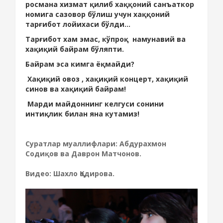
росмана хизмат қилиб хаққоний санъаткор
номига сазовор бўлиш учун хаққоний
тарғибот лойихаси бўлди...
Тарғибот хам эмас, кўпроқ намунавий ва
хақиқий байрам бўляпти.
Байрам эса кимга ёқмайди?
Хақиқий овоз , хақиқий концерт, хақиқий
синов ва хақиқий байрам!
Марди майдоннинг келгуси сонини
интиқлик билан яна кутамиз!
Суратлар муаллифлари: Абдурахмон
Содиқов ва Даврон Матчонов.
Видео: Шахло Қодирова.