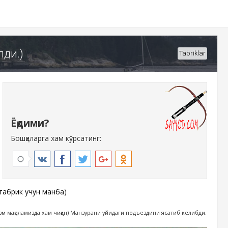
ди.)
Tabriklar
Ёқдими?
Бошқаларга хам кўрсатинг:
табрик учун манба
)
зм мақоламизда хам чиққан) Манзурани уйидаги подъездини ясатиб келибди.