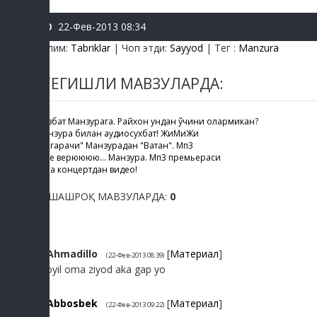
22-Фев-2013 08:34
Бўлим
:
Tabriklar
|
Чоп этди
:
Sayyod
|
Тег
:
Manzura
ТЕГИШЛИ МАВЗУЛАРДА:
Навбат Манзурага. Райхон ундан ўчини олармикан?
Манзура билан аудиосухбат! ЖиМиЖи
"Чегарачи" Манзурадан "Ватан". Мп3
Я не верюююю... Манзура. Мп3 премьераси
Гала концертдан видео!
ЎХШАШРОҚ МАВЗУЛАРДА:
0
1
Ahmadillo
[
Материал
]
(22-Фев-2013 08:39)
Qoyil oma ziyod aka gap yo
2
Abbosbek
[
Материал
]
(22-Фев-2013 09:22)