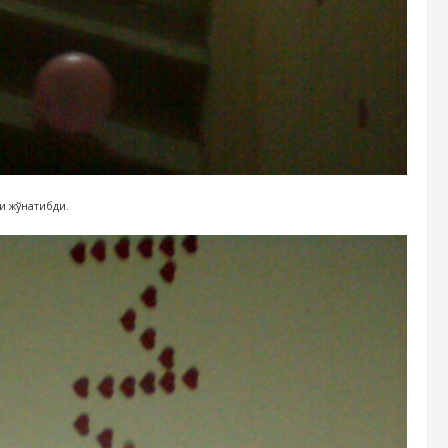
и жўнатибди.