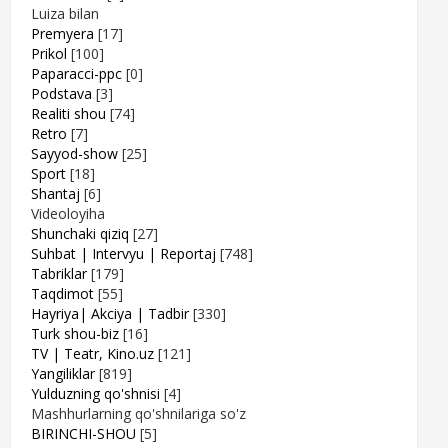
Luiza bilan
Premyera
[17]
Prikol
[100]
Paparacci-ppc
[0]
Podstava
[3]
Realiti shou
[74]
Retro
[7]
Sayyod-show
[25]
Sport
[18]
Shantaj
[6]
Videoloyiha
Shunchaki qiziq
[27]
Suhbat | Intervyu | Reportaj
[748]
Tabriklar
[179]
Taqdimot
[55]
Hayriya| Akciya | Tadbir
[330]
Turk shou-biz
[16]
TV | Teatr, Kino.uz
[121]
Yangiliklar
[819]
Yulduzning qo'shnisi
[4]
Mashhurlarning qo'shnilariga so'z
BIRINCHI-SHOU
[5]