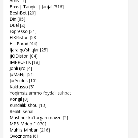
Arhiv
[1]
Baxs| Tanqid | Janjal
[516]
BeshBet
[20]
Din
[85]
Duel
[2]
Expresso
[31]
FIKRiston
[58]
Hit-Parad
[44]
Ijara qo'shiqlar
[25]
IJODiston
[84]
IMPRO-TK
[18]
Jonli ijro
[4]
JuMaNjI
[51]
JurYuldus
[10]
Kaktusso
[5]
Yoqimsiz ammo foydali suhbat
Kongil
[0]
Kundalik-shou
[13]
Realiti serial
Mashhur ko'targan mavzu
[2]
MP3|Video
[1070]
Muhlis Minbari
[216]
Ovoznoma
[6]