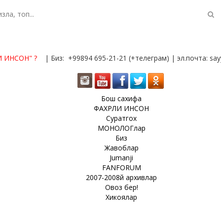
И ИНСОН"
?
| Биз: +99894 695-21-21 (+телеграм) | эл.почта: s
Бош сахифа
ФАХРЛИ ИНСОН
Суратгох
МОНОЛОГлар
Биз
Жавоблар
Jumanji
FANFORUM
2007-2008й архивлар
Овоз бер!
Хикоялар