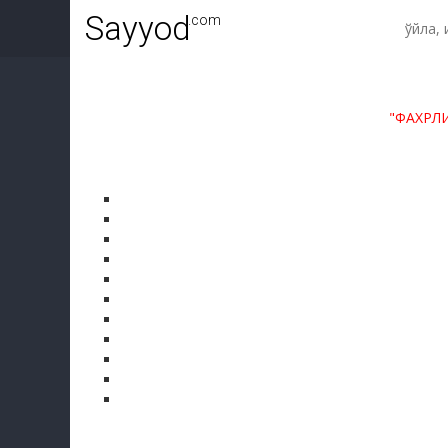
Sayyod
.com
"ФАХРЛ