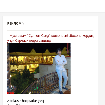
РЕКЛОМ:)
-Мухташам "Султон-Саид" кошонаси! Шохона хордиқ
учун барчаси юқори савияда
Adolatsiz haqiqatlar
[34]