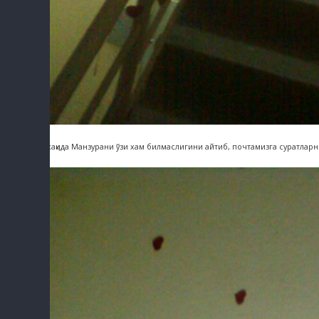
Бу хақида Манзурани ўзи хам билмаслигини айтиб, почтамизга суратларн