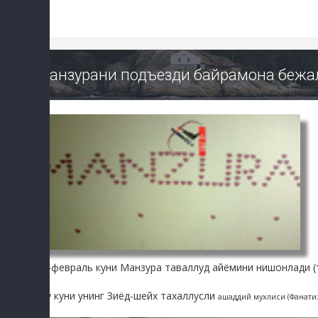
Манзурани подъезди байрамона бежал
21-февраль куни Манзура таваллуд айёмини нишонлади (
Шу куни унинг Зиёд-шейх тахаллусли
ашаддий мухлиси
(Фанати