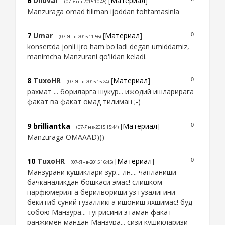
6
Dilovar
[
Материал
]
(07-Янв-2015 10:45)
Manzuraga omad tiliman ijoddan tohtamasinla
7
Umar
[
Материал
]
0
(07-Янв-2015 11:56)
konsertda jonli ijro ham bo'ladi degan umiddamiz,
manimcha Manzurani qo'lidan keladi.
8
TuxoHR
[
Материал
]
0
(07-Янв-2015 15:24)
рахмат ... бориларга шукур... ижодий ишларирага
факат ва факат омад тилиман ;-)
9
brilliantka
[
Материал
]
0
(07-Янв-2015 15:44)
Manzuraga OMAAAD)))
10
TuxoHR
[
Материал
]
0
(07-Янв-2015 16:45)
Манзурани кушиклари зур... лн.... чапланиши
бачканаликдан бошкаси эмас! слишком
парфюмерияга берилвориши уз гузалигини
бекитиб суний гузалликга ишониш яхшимас! буд
собою Манзура... тугрисини этаман факат
ранжимен мандан Манзура... сизи кушикларизи