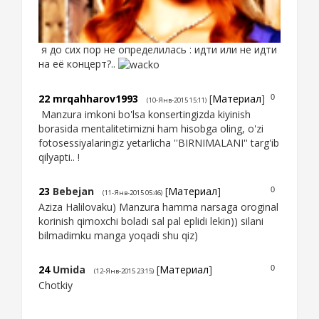
я до сих пор не определилась : идти или не идти
на её концерт?..
22
mrqahharov1993
[
Материал
]
0
(10-Янв-2015 15:11)
Manzura imkoni bo'lsa konsertingizda kiyinish
borasida mentalitetimizni ham hisobga oling, o'zi
fotosessiyalaringiz yetarlicha ''BIRNIMALANI'' targ'ib
qilyapti.. !
23
Bebejan
[
Материал
]
0
(11-Янв-2015 05:46)
Aziza Halilovaku) Manzura hamma narsaga oroginal
korinish qimoxchi boladi sal pal eplidi lekin)) silani
bilmadimku manga yoqadi shu qiz)
24
Umida
[
Материал
]
0
(12-Янв-2015 23:15)
Chotkiy