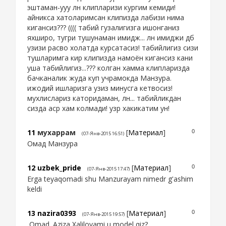
эштаман-ууу лн клипларизи кургим кемиди!
айникса хатоларимсан клипизда лабизи нима
кигансиз??? (((( табий гузалигизга ишонганиз
яхширо, тугри тушунаман имидж... лн имиджи дб
узизи расво холатда курсатасиз! табийлигиз сизи
тушларимга кир клипизда намоён кигансиз кани
уша табийлигиз...??? колган хамма клипларизда
бачканалик жуда куп учрамокда Манзура.
ижодий ишларизга узиз минусга кетвосиз!
мухлислариз каторидаман, лн... табийликдан
сизда аср хам колмади! узр хакикатим ун!
11
мухаррам
[
Материал
]
0
(07-Янв-2015 16:51)
Омад Манзура
12
uzbek_pride
[
Материал
]
0
(07-Янв-2015 17:47)
Erga teyaqomadi shu Manzurayam nimedr g'ashim
keldi
13
nazira0393
[
Материал
]
0
(07-Янв-2015 19:57)
Omad. Aziza Xalilovami u model qiz?