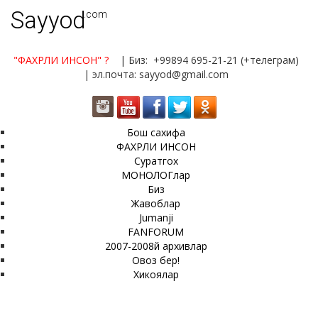
Sayyod
.com
"ФАХРЛИ ИНСОН"
?
| Биз: +99894 695-21-21 (+телеграм)
| эл.почта: sayyod@gmail.com
Бош сахифа
ФАХРЛИ ИНСОН
Суратгох
МОНОЛОГлар
Биз
Жавоблар
Jumanji
FANFORUM
2007-2008й архивлар
Овоз бер!
Хикоялар