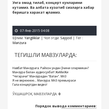
Унга омад тилаб, концерт кунларини
кутамиз. Ва албата кузатиб сизларга хабар
беришга харакат қиламиз.
07-Янв-2015 04:08
Бўлим
:
Yangiliklar
|
Чоп этди
:
Sayyod
|
Тег
:
Manzura
ТЕГИШЛИ МАВЗУЛАРДА:
Навбат Манзурага. Райхон ундан ўчини олармикан?
Манзура билан аудиосухбат! ЖиМиЖи
"Чегарачи" Манзурадан "Ватан". Мп3
Я не верюююю... Манзура. Мп3 премьераси
Гала концертдан видео!
ЎХШАШРОҚ МАВЗУЛАРДА:
0
Порядок вывода комментариев: