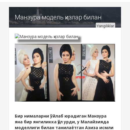
Манзура модель қизлар билан
Yangiliklar
Бир нималарни ўйлаб юрадиган Манзура
яна бир янгиликка қўл урди, у Малайзияда
моделлиги билан танилаётган Азиза исмли