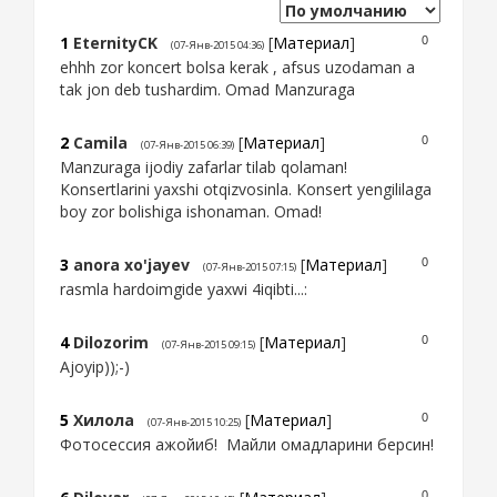
1
EternityCK
[
Материал
]
0
(07-Янв-2015 04:36)
ehhh zor koncert bolsa kerak , afsus uzodaman a
tak jon deb tushardim. Omad Manzuraga
2
Camila
[
Материал
]
0
(07-Янв-2015 06:39)
Manzuraga ijodiy zafarlar tilab qolaman!
Konsertlarini yaxshi otqizvosinla. Konsert yengililaga
boy zor bolishiga ishonaman. Omad!
3
anora xo'jayev
[
Материал
]
0
(07-Янв-2015 07:15)
rasmla hardoimgide yaxwi 4iqibti...:
4
Dilozorim
[
Материал
]
0
(07-Янв-2015 09:15)
Ajoyip));-)
5
Хилола
[
Материал
]
0
(07-Янв-2015 10:25)
Фотосессия ажойиб! Майли омадларини берсин!
0