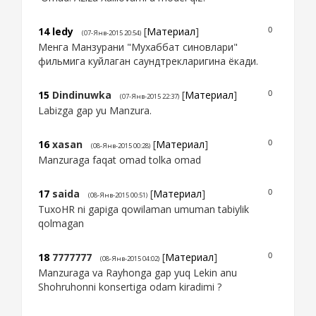
14
ledy
[
Материал
]
0
(07-Янв-2015 20:54)
Менга Манзурани "Мухаббат синовлари"
фильмига куйлаган саундтрекларигина ёкади.
15
Dindinuwka
[
Материал
]
0
(07-Янв-2015 22:37)
Labizga gap yu Manzura.
16
xasan
[
Материал
]
0
(08-Янв-2015 00:28)
Manzuraga faqat omad tolka omad
17
saida
[
Материал
]
0
(08-Янв-2015 00:51)
TuxoHR ni gapiga qowilaman umuman tabiylik
qolmagan
18
7777777
[
Материал
]
0
(08-Янв-2015 04:02)
Manzuraga va Rayhonga gap yuq Lekin anu
Shohruhonni konsertiga odam kiradimi ?