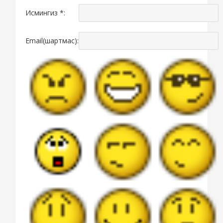
Исмингиз *:
Email(шартмас):