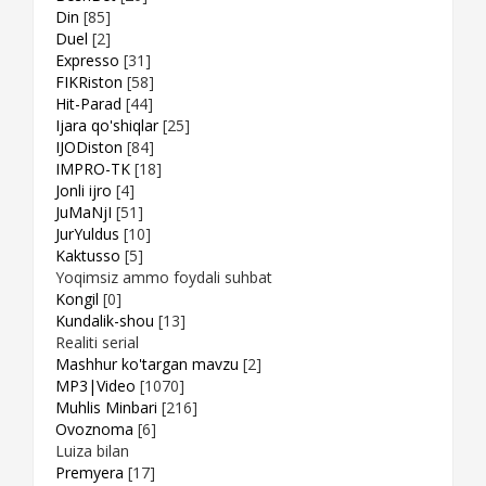
Din
[85]
Duel
[2]
Expresso
[31]
FIKRiston
[58]
Hit-Parad
[44]
Ijara qo'shiqlar
[25]
IJODiston
[84]
IMPRO-TK
[18]
Jonli ijro
[4]
JuMaNjI
[51]
JurYuldus
[10]
Kaktusso
[5]
Yoqimsiz ammo foydali suhbat
Kongil
[0]
Kundalik-shou
[13]
Realiti serial
Mashhur ko'targan mavzu
[2]
MP3|Video
[1070]
Muhlis Minbari
[216]
Ovoznoma
[6]
Luiza bilan
Premyera
[17]