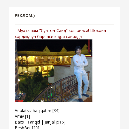
РЕКЛОМ:)
-Мухташам "Султон-Саид" кошонаси! Шохона
хордиқ учун барчаси юқори савияда
Adolatsiz haqiqatlar
[34]
Arhiv
[1]
Baxs| Tanqid | Janjal
[516]
BeshBet
[20]