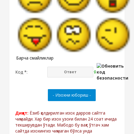
Барча смайликлар
Код *:
Диққат:
Ёзиб қолдирилган изох дарров сайтга
чиқмайди. Хар бир изох узоғи билан 24 соат ичида
текширувдан ўтади. Мабодо бу вақт ўтгач хам
сайтда изохингиз чиқмаган бўлса унда