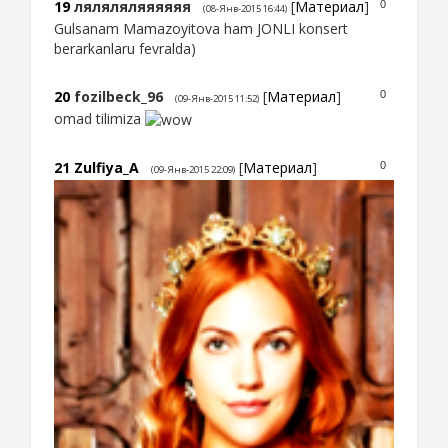
19
ляляляляяяяяя
[
Материал
]
0
(08-Янв-2015 16:44)
Gulsanam Mamazoyitova ham JONLI konsert
berarkanlaru fevralda)
20
fozilbeck_96
[
Материал
]
0
(09-Янв-2015 11:52)
omad tilimiza
21
Zulfiya_A
[
Материал
]
0
(09-Янв-2015 22:09)