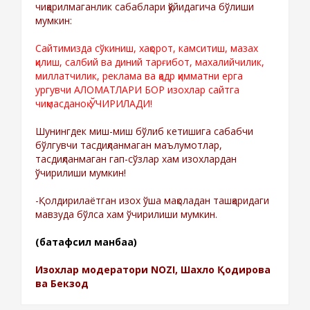
чиқарилмаганлик сабаблари қўйидагича бўлиши
мумкин:
Сайтимизда сўкиниш, хақорот, камситиш, мазах
қилиш, салбий ва диний тарғибот, махалийчилик,
миллатчилик, реклама ва қадр қимматни ерга
ургувчи АЛОМАТЛАРИ БОР изохлар сайтга
чиқмасданоқ ЎЧИРИЛАДИ!
Шунингдек миш-миш бўлиб кетишига сабабчи
бўлгувчи тасдиқланмаган маълумотлар,
тасдиқланмаган гап-сўзлар хам изохлардан
ўчирилиши мумкин!
-Қолдирилаётган изох ўша мақоладан ташқаридаги
мавзуда бўлса хам ўчирилиши мумкин.
(батафсил манбаа)
Изохлар модератори NOZI, Шахло Қодирова
ва Бекзод