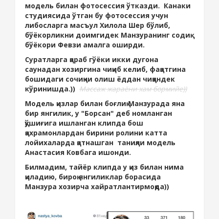
модель билан фотосессия ўтказди. Канаки
студиясида ўтган бу фотосессия учун
либосларга масъул Хилола Шер бўлиб,
бўёкорликни доимгидек Манзуранинг содиқ
бўёкори Февзи амалга оширди.
Суратларга қараб гўёки икки дугона
саунадан хозиргина чиқиб келиб, фақатгина
бошидаги сочиқни олиш ёддан чиққандек
кўринишда.))
Массаж жараёни хам бормийе))
Модель қизлар билан боғлиқ Манзурада яна
бир янгилик, у "Борсан" деб номланган
қўшиғига ишланган клипда бош
қахрамонлардан бирини ролини катта
лойихаларда қатнашган таниқли модель
Анастасия Ковбага ишонди.
Билмадим, тайёр клипда у қиз билан нима
қиладию, бироқ янгиликлар борасида
Манзура хозирча хайратлантирмоқда))