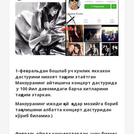
1-февральдан бошлаб уч кунлик яккахон
дастурини нихоят тақдим этаётган
Манзуранинг айтишича концерт дастурида
у 100 йил давомидаги барча хитларини
тақдим этаркан.
Манзуранинг ижоди қай қадар мозийга бориб
тақалишини албатта концерт дастуридан
кўриб биламиз.)
Февраль ойида концертлардан шоу-бизнес