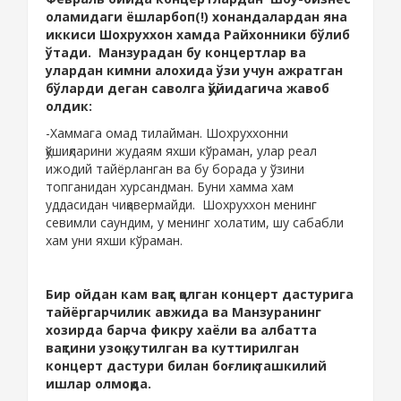
оламидаги ёшларбоп(!) хонандалардан яна
иккиси Шохруххон хамда Райхонники бўлиб
ўтади. Манзурадан бу концертлар ва
улардан кимни алохида ўзи учун ажратган
бўларди деган саволга қўйидагича жавоб
олдик:
-Хаммага омад тилайман. Шохруххонни
қўшиқларини жудаям яхши кўраман, улар реал
ижодий тайёрланган ва бу борада у ўзини
топганидан хурсандман. Буни хамма хам
уддасидан чиқавермайди. Шохруххон менинг
севимли саундим, у менинг холатим, шу сабабли
хам уни яхши кўраман.
Бир ойдан кам вақт қолган концерт дастурига
тайёргарчилик авжида ва Манзуранинг
хозирда барча фикру хаёли ва албатта
вақтини узоқ кутилган ва куттирилган
концерт дастури билан боғлиқ ташкилий
ишлар олмоқда.