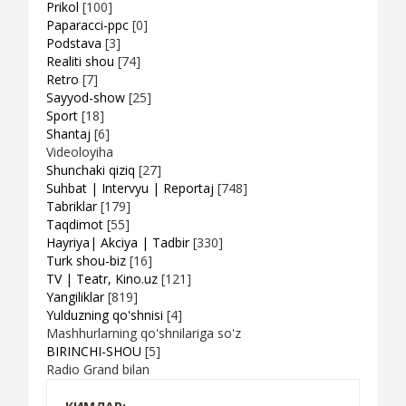
Prikol
[100]
Paparacci-ppc
[0]
Podstava
[3]
Realiti shou
[74]
Retro
[7]
Sayyod-show
[25]
Sport
[18]
Shantaj
[6]
Videoloyiha
Shunchaki qiziq
[27]
Suhbat | Intervyu | Reportaj
[748]
Tabriklar
[179]
Taqdimot
[55]
Hayriya| Akciya | Tadbir
[330]
Turk shou-biz
[16]
TV | Teatr, Kino.uz
[121]
Yangiliklar
[819]
Yulduzning qo'shnisi
[4]
Mashhurlarning qo'shnilariga so'z
BIRINCHI-SHOU
[5]
Radio Grand bilan