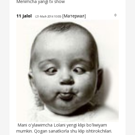
Menimcha yangi tv show
11
Jalol
[
Материал
]
0
(21-Май-2014 10:00)
Mani o'ylawimcha Lolani yengi klipi bo'liwiyam
mumkin. Qogan sanatkorla shu klip ishtirokchilari.