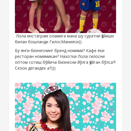
Лола инстаграм оламига мана шу суратни қўйиши
билан бошланди ГилосМанияси))
Бу янги бизнеснинг бренд номими? Кафе ёки
ресторан номимикан? Нахотки Лола гилосни
оптом сотиш бўйича бизнесни йўлга қўйган бўлса?!
Сезон дегандек а?)))