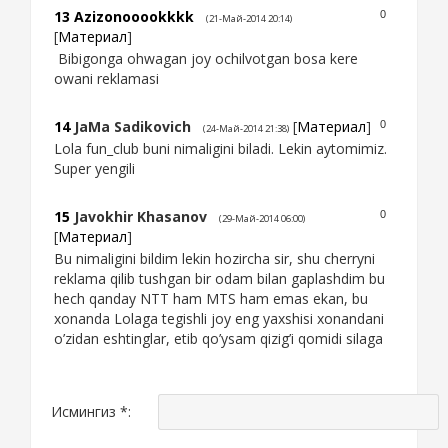
13
Azizonooookkkk
0
(21-Май-2014 20:14)
[
Материал
]
Bibigonga ohwagan joy ochilvotgan bosa kere
owani reklamasi
14
JaMa Sadikovich
[
Материал
]
0
(24-Май-2014 21:38)
Lola fun_club buni nimaligini biladi. Lekin aytomimiz.
Super yengili
15
Javokhir Khasanov
0
(29-Май-2014 06:00)
[
Материал
]
Bu nimaligini bildim lekin hozircha sir, shu cherryni
reklama qilib tushgan bir odam bilan gaplashdim bu
hech qanday NTT ham MTS ham emas ekan, bu
xonanda Lolaga tegishli joy eng yaxshisi xonandani
o’zidan eshtinglar, etib qo’ysam qizig’i qomidi silaga
Исмингиз *: