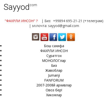
Sayyod
.com
"ФАХРЛИ ИНСОН"
?
| Биз: +99894 695-21-21 (+телеграм)
| эл.почта: sayyod@gmail.com
Бош сахифа
ФАХРЛИ ИНСОН
Суратгох
МОНОЛОГлар
Биз
Жавоблар
Jumanji
FANFORUM
2007-2008й архивлар
Овоз бер!
Хикоялар