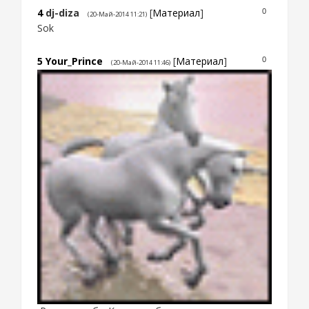
4
dj-diza
[
Материал
]
0
(20-Май-2014 11:21)
Sok
5
Your_Prince
[
Материал
]
0
(20-Май-2014 11:46)