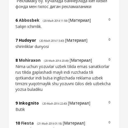
Рекламаку бу. Кучалада баннерлада кип кизил
фонда мен гилос диган рекламаланики
6
Abbosbek
[
Материал
]
0
(20-Май-2014 11:59)
Salqin ichimlik.
7
Hudoyor
[
Материал
]
0
(20-Май-2014 13:40)
shirinliklar dunyosi
8
Mohiraxon
[
Материал
]
0
(20-Май-2014 20:49)
Nima uchun yozuvlar uzbek tilida emas sanatkorlar
rus tilida gaplashadi mayli indi ruzchada tili
qotkandur indi bulsa ingilizchada reklama uzbek
timizni yuqotmaylik shu yozuvni Gilos deb uzbekcha
yozsa buladiku
9
Inkognito
[
Материал
]
0
(20-Май-2014 22:40)
Butik
10
Fiesta
[
Материал
]
0
(21-Май-2014 01:18)