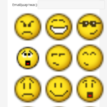
Email(шартмас):