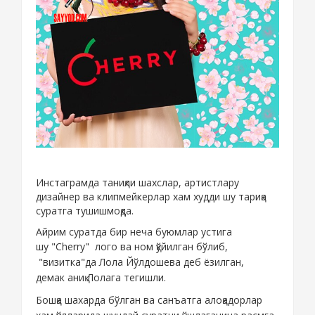
Инстаграмда таниқли шахслар, артистлару
дизайнер ва клипмейкерлар хам худди шу тариқа
суратга тушишмоқда.
Айрим суратда бир неча буюмлар устига
шу
"Cherry"
лого ва ном қўйилган бўлиб,
"визитка"да Лола Йўлдошева деб ёзилган,
демак
аниқ
Лолага тегишли.
Бошқа шахарда бўлган ва санъатга алоқадорлар