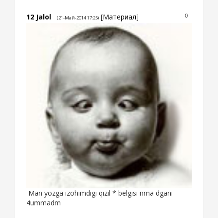
12
Jalol
[
Материал
]
0
(21-Май-2014 17:25)
Man yozga izohimdigi qizil * belgisi nma dgani
4ummadm