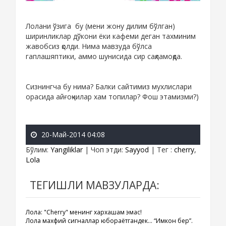
Лолани ўзига бу (мени жону дилим бўлган)
ширинликлар дўкони ёки кафеми деган тахминим
жавобсиз қолди. Нима мавзуда бўлса
гаплашяптики, аммо шунисида сир сақламоқда.
Сизнингча бу нима? Балки сайтимиз мухлислари
орасида айғоқчилар хам топилар? Фош этамизми?)
20-Май-2014 04:08
Бўлим
:
Yangiliklar
|
Чоп этди
:
Sayyod
|
Тег
:
cherry
,
Lola
ТЕГИШЛИ МАВЗУЛАРДА:
Лола: "Cherry" менинг хархашам эмас!
Лола махфий сигналлар юбораётгандек… “Имкон бер”.