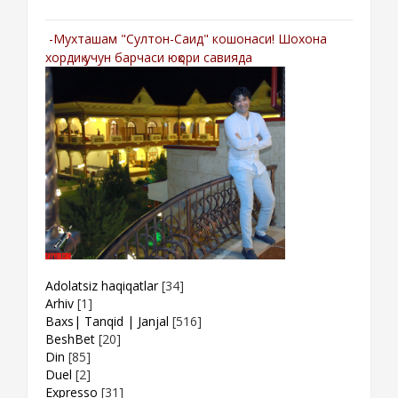
-Мухташам "Султон-Саид" кошонаси! Шохона
хордиқ учун барчаси юқори савияда
Adolatsiz haqiqatlar
[34]
Arhiv
[1]
Baxs| Tanqid | Janjal
[516]
BeshBet
[20]
Din
[85]
Duel
[2]
Expresso
[31]