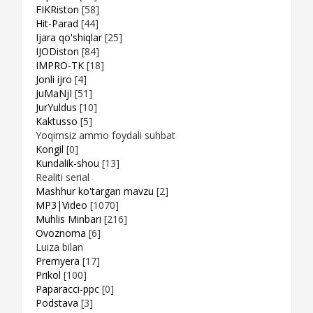
FIKRiston
[58]
Hit-Parad
[44]
Ijara qo'shiqlar
[25]
IJODiston
[84]
IMPRO-TK
[18]
Jonli ijro
[4]
JuMaNjI
[51]
JurYuldus
[10]
Kaktusso
[5]
Yoqimsiz ammo foydali suhbat
Kongil
[0]
Kundalik-shou
[13]
Realiti serial
Mashhur ko'targan mavzu
[2]
MP3|Video
[1070]
Muhlis Minbari
[216]
Ovoznoma
[6]
Luiza bilan
Premyera
[17]
Prikol
[100]
Paparacci-ppc
[0]
Podstava
[3]