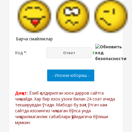
Барча смайликлар
Код *:
Диққат:
Ёзиб қолдирилган изох дарров сайтга
чиқмайди. Хар бир изох узоғи билан 24 соат ичида
текширувдан ўтади. Мабодо бу вақт ўтгач хам
сайтда изохингиз чиқмаган бўлса унда
чиқарилмаганлик сабаблари қўйидагича бўлиши
мумкин: