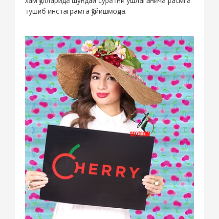
хам қўлларида шундай суратни ўшлаганича расмга
тушиб инстаграмга қўйишмоқда.