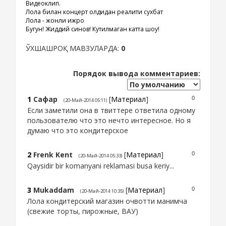
Видеоклип.
Лола билан концерт олдидан реалити сухбат
Лола - жонли ижро
Бугун! Жиддий синов! Кутилмаган катта шоу!
ЎХШАШРОҚ МАВЗУЛАРДА:
0
Порядок вывода комментариев:
1
Сафар
[
Материал
]
0
(20-Май-2014 05:11)
Если заметили она в твиттере ответила одному
пользователю что это нечто интересное. Но я
думаю что это кондитерское
2
Frenk Kent
[
Материал
]
0
(20-Май-2014 05:33)
Qaysidir bir komanyani reklamasi busa keriy...
3
Mukaddam
[
Материал
]
0
(20-Май-2014 10:35)
Лола кондитерский магазин очвотти манимча
(свежие торты, пирожные, ВАУ)