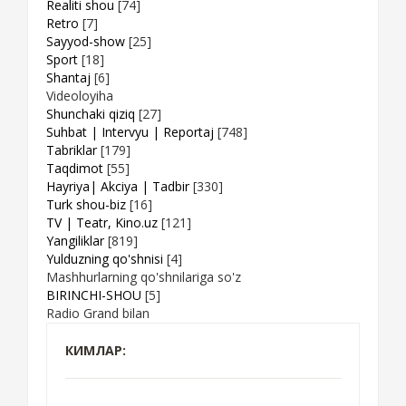
Realiti shou
[74]
Retro
[7]
Sayyod-show
[25]
Sport
[18]
Shantaj
[6]
Videoloyiha
Shunchaki qiziq
[27]
Suhbat | Intervyu | Reportaj
[748]
Tabriklar
[179]
Taqdimot
[55]
Hayriya| Akciya | Tadbir
[330]
Turk shou-biz
[16]
TV | Teatr, Kino.uz
[121]
Yangiliklar
[819]
Yulduzning qo'shnisi
[4]
Mashhurlarning qo'shnilariga so'z
BIRINCHI-SHOU
[5]
Radio Grand bilan
КИМЛАР: