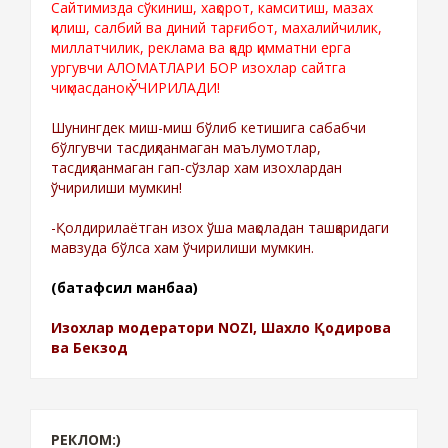
Сайтимизда сўкиниш, хақорот, камситиш, мазах
қилиш, салбий ва диний тарғибот, махалийчилик,
миллатчилик, реклама ва қадр қимматни ерга
ургувчи АЛОМАТЛАРИ БОР изохлар сайтга
чиқмасданоқ ЎЧИРИЛАДИ!
Шунингдек миш-миш бўлиб кетишига сабабчи
бўлгувчи тасдиқланмаган маълумотлар,
тасдиқланмаган гап-сўзлар хам изохлардан
ўчирилиши мумкин!
-Қолдирилаётган изох ўша мақоладан ташқаридаги
мавзуда бўлса хам ўчирилиши мумкин.
(батафсил манбаа)
Изохлар модератори NOZI, Шахло Қодирова
ва Бекзод
РЕКЛОМ:)