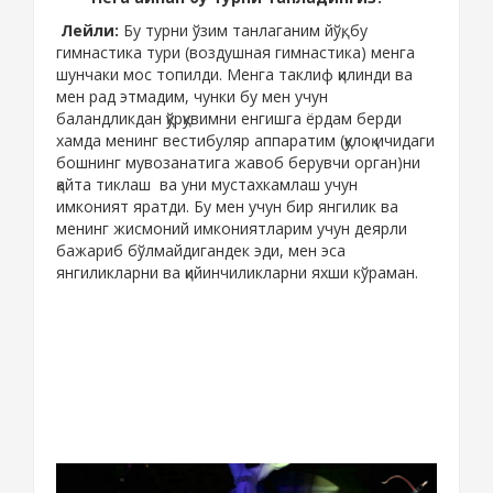
Лейли:
Бу турни ўзим танлаганим йўқ, бу
гимнастика тури (воздушная гимнастика) менга
шунчаки мос топилди. Менга таклиф қилинди ва
мен рад этмадим, чунки бу мен учун
баландликдан қўрқувимни енгишга ёрдам берди
хамда менинг вестибуляр аппаратим (қулоқ ичидаги
бошнинг мувозанатига жавоб берувчи орган)ни
қайта тиклаш ва уни мустахкамлаш учун
имконият яратди. Бу мен учун бир янгилик ва
менинг жисмоний имкониятларим учун деярли
бажариб бўлмайдигандек эди, мен эса
янгиликларни ва қийинчиликларни яхши кўраман.