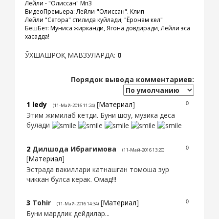
Лейли - "Олиссан" Мп3
ВидеоПремьера: Лейли-"Олиссан". Клип
Лейли "Сетора" стилида куйлади; "Ёронам кел"
БешБет: Муниса жирканди, Ягона довдиради, Лейли эса
хасадда!
ЎХШАШРОҚ МАВЗУЛАРДА:
0
Порядок вывода комментариев:
1
ledy
[
Материал
]
0
(11-Май-2016 11:24)
Этим жимилаб кетди. Буни шоу, музика деса
булади
2
Дилшода Ибрагимова
0
(11-Май-2016 13:20)
[
Материал
]
Эстрада вакиллари катнашган томоша зур
чиккан булса керак. Омад!!!
3
Tohir
[
Материал
]
0
(11-Май-2016 14:34)
Буни мардлик дейдилар...