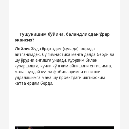
Тушунишим бўйича, баландликдан қўрқар
экансиз?
Лейли:
Жуда қўрқар эдим (кулади) юқорида
айтганимдек, бу гимнастика менга далда берди ва
шу қўрқувни енгишга ундади. Қўрқувим билан
кураршишга, кучли кўнглим айнишини енгишимга,
мана шундай кучли фобияларимни енгишни
уддалашимга мана шу проектдаги иштироким
катта ёрдам берди.