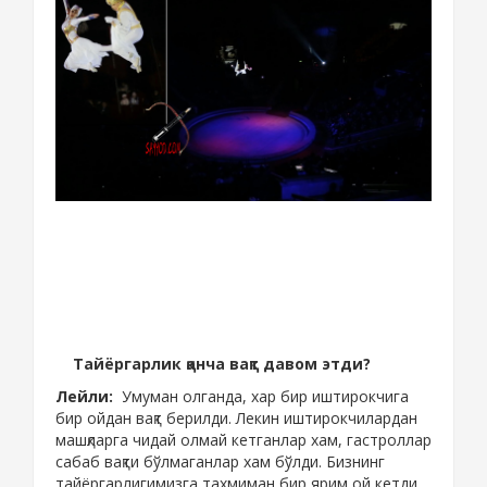
Тайёргарлик қанча вақт давом этди?
Лейли:
Умуман олганда, хар бир иштирокчига
бир ойдан вақт берилди. Лекин иштирокчилардан
машқларга чидай олмай кетганлар хам, гастроллар
сабаб вақти бўлмаганлар хам бўлди. Бизнинг
тайёргарлигимизга тахмиман бир ярим ой кетди.