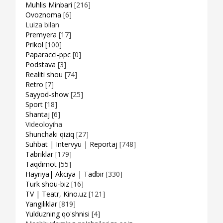
Muhlis Minbari
[216]
Ovoznoma
[6]
Luiza bilan
Premyera
[17]
Prikol
[100]
Paparacci-ppc
[0]
Podstava
[3]
Realiti shou
[74]
Retro
[7]
Sayyod-show
[25]
Sport
[18]
Shantaj
[6]
Videoloyiha
Shunchaki qiziq
[27]
Suhbat | Intervyu | Reportaj
[748]
Tabriklar
[179]
Taqdimot
[55]
Hayriya| Akciya | Tadbir
[330]
Turk shou-biz
[16]
TV | Teatr, Kino.uz
[121]
Yangiliklar
[819]
Yulduzning qo'shnisi
[4]