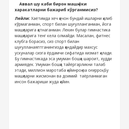
Аввал шу каби бирон машқ ёки
харакатларни бажариб кўрганмисиз?
Лейли:
Хаётимда хеч қачон бундай ишларни қилиб
кўрмаганман, спорт билан шуғулланганман, йога
машқларига қатнаганман. Лекин булар гимнастика
машқларига тенг кела олмайди. Масалан, фитнес
клубга борасиз, сиз спорт билан
шуғулланаяптганингизда қандайдир махсус
ускуналар сизга ёрдамчи сифатида хизмат қилади.
Бу гимнастикада эса умуман бошқа шароит, худди
армиядек. Умуман бошқа тайёргарликни талаб
этади, миллион маротаба қийинроқ ва оғирроқ. Бу
машқларни жисмонан ва доимий таёрланмаган
инсон бажариши жуда қийин.