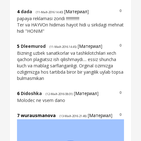
4
dada
[
Материал
]
0
(11-Май-2016 14:40)
papaya reklamasi zoridi !!!!!!!!!!!!!!
Ter va HAYVOn hidimas hayot hidi u sirkdagi mehnat
hidi "HONIM"
5
Dleemurod
[
Материал
]
0
(11-Май-2016 14:45)
Bizning uzbek sanatkorlar va tashkilotchilari xech
qachon plagiatsiz ish qilishmaydi.... essiz shuncha
kuch va mablag sarflanganligi. Orginal ozimizga
ozligimizga hos tartibda biror bir yangilik uylab topsa
bulmasmikan
6
Didoshka
[
Материал
]
0
(12-Май-2016 08:01)
Molodec ne vsem dano
7
wurausmanova
[
Материал
]
0
(13-Май-2016 21:48)