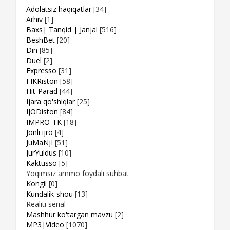
Adolatsiz haqiqatlar
[34]
Arhiv
[1]
Baxs| Tanqid | Janjal
[516]
BeshBet
[20]
Din
[85]
Duel
[2]
Expresso
[31]
FIKRiston
[58]
Hit-Parad
[44]
Ijara qo'shiqlar
[25]
IJODiston
[84]
IMPRO-TK
[18]
Jonli ijro
[4]
JuMaNjI
[51]
JurYuldus
[10]
Kaktusso
[5]
Yoqimsiz ammo foydali suhbat
Kongil
[0]
Kundalik-shou
[13]
Realiti serial
Mashhur ko'targan mavzu
[2]
MP3|Video
[1070]