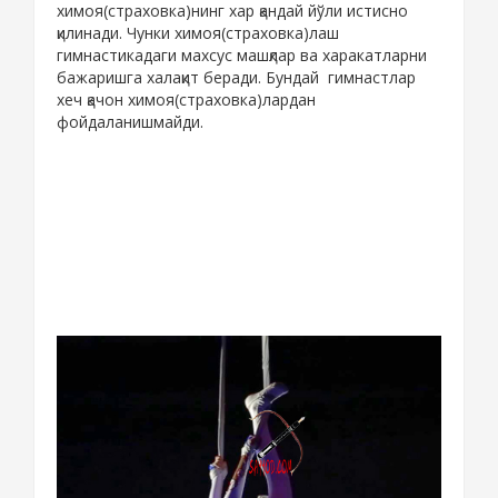
химоя(страховка)нинг хар қандай йўли истисно
қилинади. Чунки химоя(страховка)лаш
гимнастикадаги махсус машқлар ва харакатларни
бажаришга халақит беради. Бундай гимнастлар
хеч қачон химоя(страховка)лардан
фойдаланишмайди.