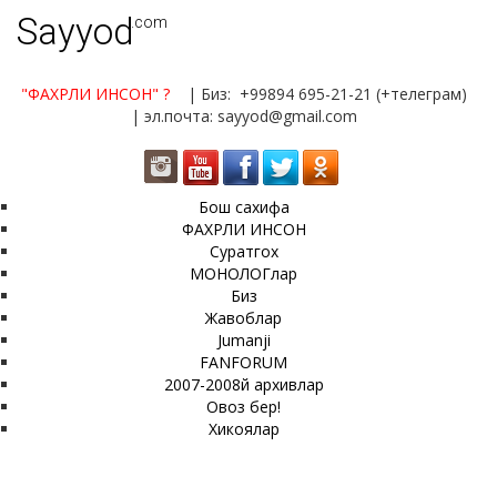
Sayyod
.com
"ФАХРЛИ ИНСОН"
?
| Биз: +99894 695-21-21 (+телеграм)
| эл.почта: sayyod@gmail.com
Бош сахифа
ФАХРЛИ ИНСОН
Суратгох
МОНОЛОГлар
Биз
Жавоблар
Jumanji
FANFORUM
2007-2008й архивлар
Овоз бер!
Хикоялар