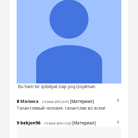
Bu ham bir qobiliyat.Gap yoq.Qoyilman.
8
Малика
[
Материал
]
0
(14-Май-2016 23:37)
Талантливый человек талантлив во всем!
9
bekjon96
[
Материал
]
0
(15-Май-2016 13:22)