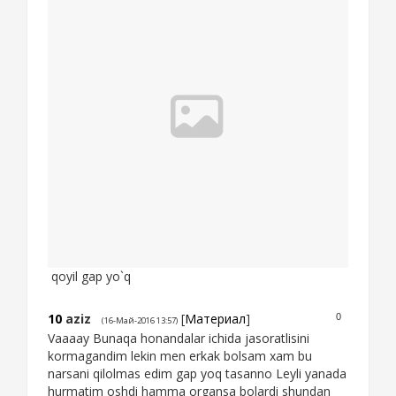
qoyil gap yo`q
10
aziz
[
Материал
]
0
(16-Май-2016 13:57)
Vaaaay Bunaqa honandalar ichida jasoratlisini
kormagandim lekin men erkak bolsam xam bu
narsani qilolmas edim gap yoq tasanno Leyli yanada
hurmatim oshdi hamma organsa bolardi shundan