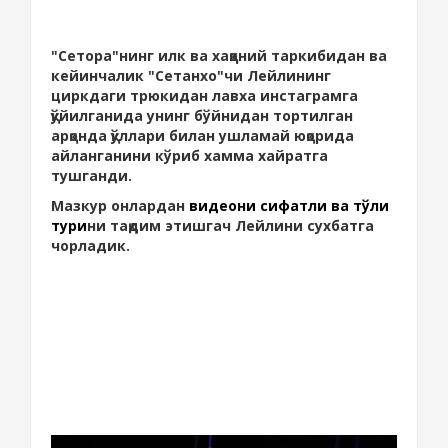
"Сетора"нинг илк ва хаққоний таркибидан ва
кейинчалик "Сетанхо"чи Лейлининг
циркдаги трюкидан лавха инстаграмга
қўйилганида унинг бўйнидан тортилган
арқонда қўллари билан ушламай юқорида
айланганини кўриб хамма хайратга
тушганди.
Мазкур онлардан
видеони сифатли ва тўлиқ
тури
ни тақдим этишгач Лейлини сухбатга
чорладик.