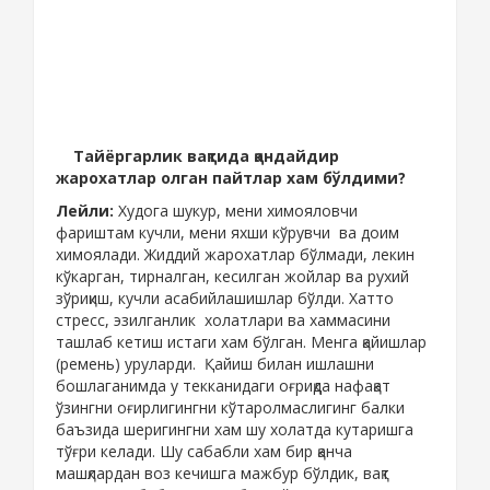
Тайёргарлик вақтида қандайдир
жарохатлар олган пайтлар хам бўлдими?
Лейли:
Худога шукур, мени химояловчи
фариштам кучли, мени яхши кўрувчи ва доим
химоялади. Жиддий жарохатлар бўлмади, лекин
кўкарган, тирналган, кесилган жойлар ва рухий
зўриқиш, кучли асабийлашишлар бўлди. Хатто
стресс, эзилганлик холатлари ва хаммасини
ташлаб кетиш истаги хам бўлган. Менга қайишлар
(ремень) уруларди. Қайиш билан ишлашни
бошлаганимда у текканидаги оғриқда нафақат
ўзингни оғирлигингни кўтаролмаслигинг балки
баъзида шеригингни хам шу холатда кутаришга
тўғри келади. Шу сабабли хам бир қанча
машқлардан воз кечишга мажбур бўлдик, вақт