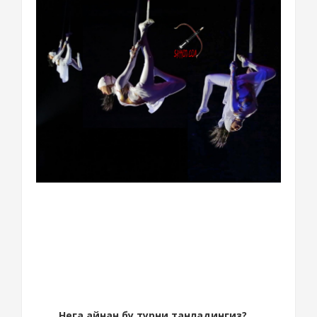
Нега айнан бу турни танладингиз?