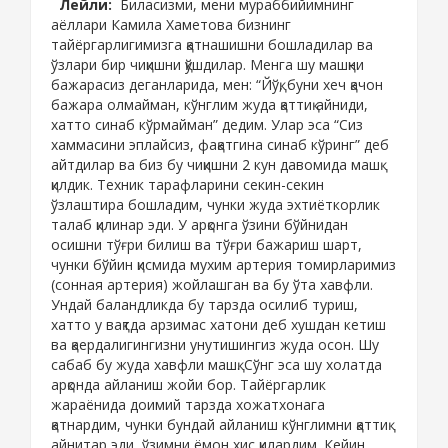
Лейли:
Биласизми, мени мураббийимнинг
аёллари Камила Хаметова бизнинг
тайёргарлигимизга қатнашишни бошладилар ва
ўзлари бир чиқишни қўшдилар. Менга шу машқни
бажарасиз деганларида, мен: “Йўқ, буни хеч қачон
бажара олмайман, кўнглим жуда қаттиқ айниди,
хатто синаб кўрмайман” дедим. Улар эса “Сиз
хаммасини эплайсиз, фақатгина синаб кўринг” деб
айтдилар ва биз бу чиқишни 2 кун давомида машқ
қилдик. Техник тарафларини секин-секин
ўзлаштира бошладим, чунки жуда эхтиёткорлик
талаб қилинар эди. У арқонга ўзини бўйнидан
осишни тўғри билиш ва тўғри бажариш шарт,
чунки бўйин қисмида мухим артерия томирларимиз
(сонная артерия) жойлашган ва бу ўта хавфли.
Ундай баландликда бу тарзда осилиб туриш,
хатто у вақтда арзимас хатони деб хушдан кетиш
ва қаердалигингизни унутишингиз жуда осон. Шу
сабаб бу жуда хавфли машқ. Сўнг эса шу холатда
арқонда айланиш жойи бор. Тайёргарлик
жараёнида доимий тарзда хожатхонага
қатнардим, чунки бундай айланиш кўнглимни қаттиқ
айнитар эди, ўзимни ёмон хис қилардим. Кейин