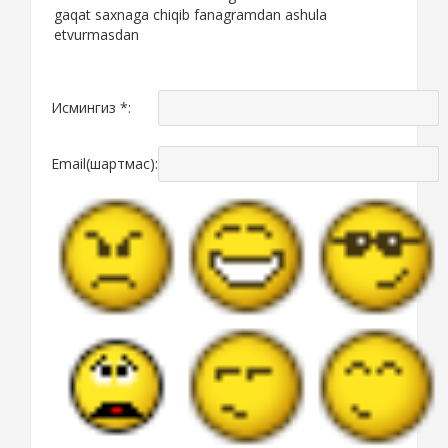
gaqat saxnaga chiqib fanagramdan ashula
etvurmasdan
Исмингиз *:
Email(шартмас):