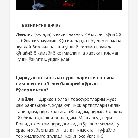
Вазнингиз қанча?
Лейли:
(кулади) менинг вазним 49 кг. Энг кўпи 50
кг бўлишим мумкин. Кўп йиллардан буён мен мана
шундай бир хил вазнни ушлаб келаман, хамда
кўпайиб ё камайиб кетмаслигига харакат қиламан.
Чунки ўзимга шундай қулай.
Циркдан олган таассуротларингиз ва яна
нимани синаб ёки бажариб кўрган
бўлардингиз?
Лейли:
Циркдан олган таассуротларим жуда
хам ранг баранг, жуда кўп цирк артистлари билан
танишдим, цирк хаётига шўнғидим, циркка бошқача
кўз билан қарашни бошладим. Менга жуда ёқди.
Бошида хеч хам циркдаги хидга ўрганолмадим, у
ердаги хайвонларнинг ва қаттиқ мехнат туфайли
тер хидларига (кулади) Кейин эса ўрганиб