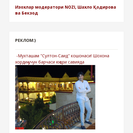
Изохлар модератори NOZI, Шахло Қодирова
ва Бекзод
РЕКЛОМ:)
-Мухташам "Султон-Саид" кошонаси! Шохона
хордиқ учун барчаси юқори савияда