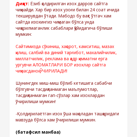
Диққат:
Ёзиб қолдирилган изох дарров сайтга
чиқмайди. Хар бир изох узоғи билан 24 соат ичида
текширувдан ўтади. Мабодо бу вақт ўтгач хам
сайтда изохингиз чиқмаган бўлса унда
чиқарилмаганлик сабаблари қўйидагича бўлиши
мумкин:
Сайтимизда сўкиниш, хақорот, камситиш, мазах
қилиш, салбий ва диний тарғибот, махалийчилик,
миллатчилик, реклама ва қадр қимматни ерга
ургувчи АЛОМАТЛАРИ БОР изохлар сайтга
чиқмасданоқ ЎЧИРИЛАДИ!
Шунингдек миш-миш бўлиб кетишига сабабчи
бўлгувчи тасдиқланмаган маълумотлар,
тасдиқланмаган гап-сўзлар хам изохлардан
ўчирилиши мумкин!
-Қолдирилаётган изох ўша мақоладан ташқаридаги
мавзуда бўлса хам ўчирилиши мумкин.
(батафсил манбаа)