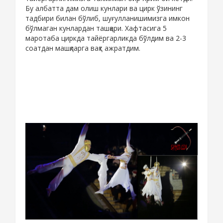
Бу албатта дам олиш кунлари ва цирк ўзининг
тадбири билан бўлиб, шуғулланишимизга имкон
бўлмаган кунлардан ташқари. Хафтасига 5
маротаба циркда тайёргарликда бўлдим ва 2-3
соатдан машқларга вақт ажратдим.