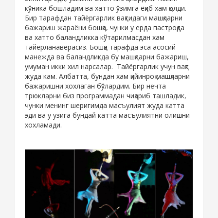
кўника бошладим ва хатто ўзимга ёқиб хам қолди.
Бир тарафдан тайёргарлик вақтидаги машқларни
бажариш жараёни бошқа, чунки у ерда пастроқда
ва хатто баландликка кўтарилмасдан хам
тайёрланаверасиз. Бошқа тарафда эса асосий
манежда ва баландликда бу машқларни бажариш,
умуман икки хил нарсалар. Тайёргарлик учун вақт
жуда кам. Албатта, бундан хам қийинроқ машқларни
бажаришни хохлаган бўлардим. Бир нечта
трюкларни биз программадан чиқариб ташладик,
чунки менинг шеригимда масъулият жуда катта
эди ва у узига бундай катта масъулиятни олишни
хохламади.