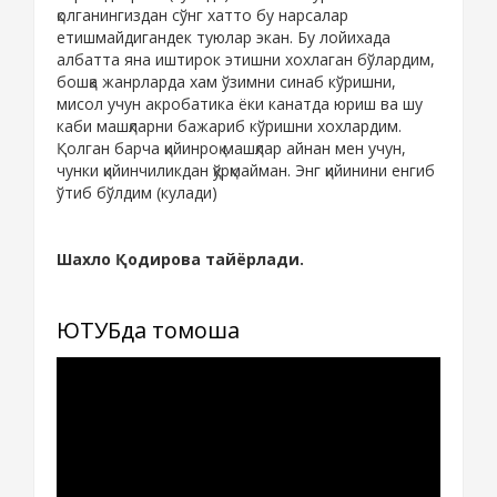
қолганингиздан сўнг хатто бу нарсалар
етишмайдигандек туюлар экан. Бу лойихада
албатта яна иштирок этишни хохлаган бўлардим,
бошқа жанрларда хам ўзимни синаб кўришни,
мисол учун акробатика ёки канатда юриш ва шу
каби машқларни бажариб кўришни хохлардим.
Қолган барча қийинроқ машқлар айнан мен учун,
чунки қийинчиликдан қўрқмайман. Энг қийинини енгиб
ўтиб бўлдим (кулади)
Шахло Қодирова тайёрлади.
ЮТУБда томоша