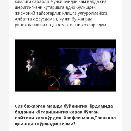
камлиги сабабли. Чунки бундай кам вақтда сиз
шеригингизни кўтаришга қодир бўлишдек
жисмоний тайёргарлик қилишга улгуролмайсиз.
Албатта афсусдаман, чунки бу жанрда
ривожланишни ва давом этишни хохлар эдим.
Сиз бажарган машқда бўйнингиз ёрдамида
баданни кўтаришингиз керак бўлган
пайтини хам кўрдик. Хавфли машқ. Таваккал
қилишдан кўрқмадингизми?