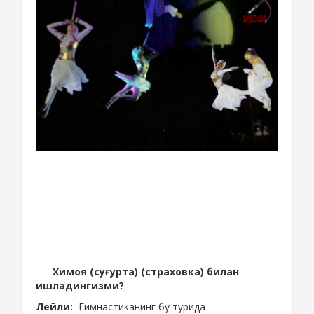
Химоя (суғурта) (страховка) билан
ишладингизми?
Лейли:
Гимнастиканинг бу турида