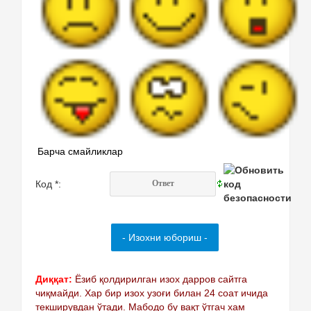
Барча смайликлар
Код *:
Диққат:
Ёзиб қолдирилган изох дарров сайтга
чиқмайди. Хар бир изох узоғи билан 24 соат ичида
текширувдан ўтади. Мабодо бу вақт ўтгач хам