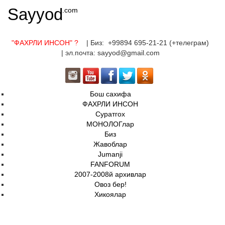
Sayyod
.com
"ФАХРЛИ ИНСОН"
?
| Биз: +99894 695-21-21 (+телеграм)
| эл.почта: sayyod@gmail.com
Бош сахифа
ФАХРЛИ ИНСОН
Суратгох
МОНОЛОГлар
Биз
Жавоблар
Jumanji
FANFORUM
2007-2008й архивлар
Овоз бер!
Хикоялар