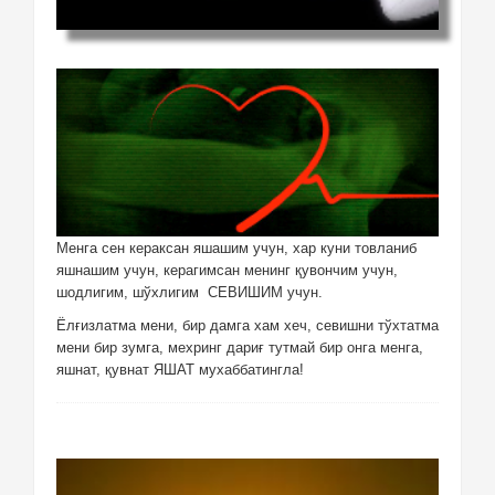
Менга сен кераксан яшашим учун, хар куни товланиб
яшнашим учун, керагимсан менинг қувончим учун,
шодлигим, шўхлигим СЕВИШИМ учун.
Ёлғизлатма мени, бир дамга хам хеч, севишни тўхтатма
мени бир зумга, мехринг дариғ тутмай бир онга менга,
яшнат, қувнат ЯШАТ мухаббатингла!