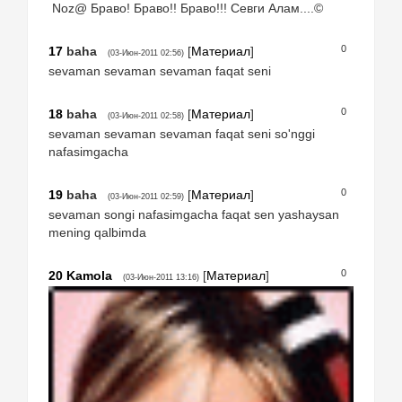
Noz@ Браво! Браво!! Браво!!! Севги Алам....©
0
17
baha
[
Материал
]
(03-Июн-2011 02:56)
sevaman sevaman sevaman faqat seni
0
18
baha
[
Материал
]
(03-Июн-2011 02:58)
sevaman sevaman sevaman faqat seni so'nggi
nafasimgacha
0
19
baha
[
Материал
]
(03-Июн-2011 02:59)
sevaman songi nafasimgacha faqat sen yashaysan
mening qalbimda
0
20
Kamola
[
Материал
]
(03-Июн-2011 13:16)