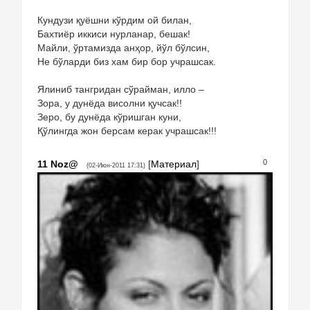
Кундузи қуёшни кўрдим ой билан,
Бахтиёр иккиси нурланар, бешак!
Майли, ўртамизда анҳор, йўл бўлсин,
Не бўларди биз хам бир бор учрашсак.
Ялиниб тангридан сўрайман, илло –
Зора, у дунёда висолни қучсак!!
Зеро, бу дунёда кўришган куни,
Қўлингда жон берсам керак учрашсак!!!
0
11
Noz@
[
Материал
]
(02-Июн-2011 17:31)