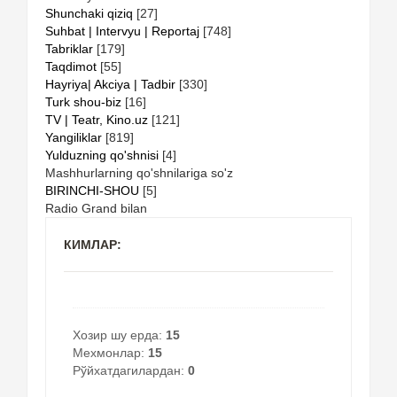
Shunchaki qiziq
[27]
Suhbat | Intervyu | Reportaj
[748]
Tabriklar
[179]
Taqdimot
[55]
Hayriya| Akciya | Tadbir
[330]
Turk shou-biz
[16]
TV | Teatr, Kino.uz
[121]
Yangiliklar
[819]
Yulduzning qo'shnisi
[4]
Mashhurlarning qo'shnilariga so'z
BIRINCHI-SHOU
[5]
Radio Grand bilan
КИМЛАР:
Хозир шу ерда:
15
Мехмонлар:
15
Рўйхатдагилардан:
0