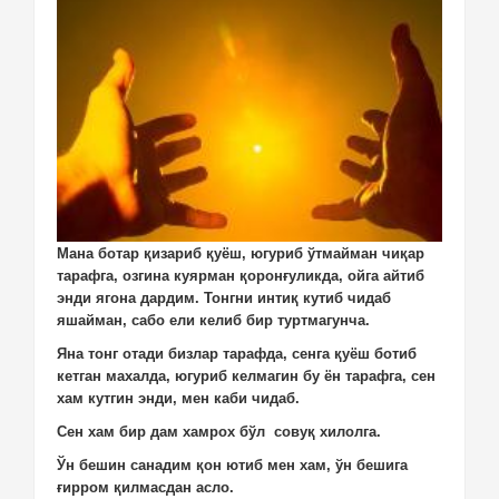
Мана ботар қизариб қуёш, югуриб ўтмайман чиқар
тарафга, озгина куярман қоронғуликда, ойга айтиб
энди ягона дардим. Тонгни интиқ кутиб чидаб
яшайман, сабо ели келиб бир туртмагунча.
Яна тонг отади бизлар тарафда, сенга қуёш ботиб
кетган махалда, югуриб келмагин бу ён тарафга, сен
хам кутгин энди, мен каби чидаб.
Сен хам бир дам хамрох бўл совуқ хилолга.
Ўн бешин санадим қон ютиб мен хам, ўн бешига
ғирром қилмасдан асло.