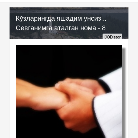
Кўзларингда яшадим унсиз...
Севганимга аталган нома - 8
IJODiston