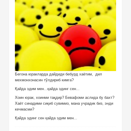
Бегона юракларда дайдиди бебурд хаётим, дил
мехмонхонасин тўлдириб кимга?
Қайда эдим мен...қайда эдинг сен...
Хоин юрак, хоинми тақдир? Бевафоми аслида бу бахт?
Хаёт синадими сиқиб сувимиз, мана учрадик биз, энди
кечмасми?
Қайда эдинг сен қайда эдим мен...