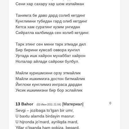
Сени хар сахару хар шом излайман
Танимга бе даво дард солиб кетдинг
Кунглимни тубидан гард олиб кетдинг
Кетса хам суратинг кузим унгидан
Сийратла калбимда сен колиб кетдинг.
Тарк этинг сен мени тарк этмади дил
Бир бирини кумсаб оввора кунгил
Уртада ишк хайрон мухаббат хайрон
Нолалар айлади сайроки булбул.
Майли куришмокни орзу этмайлик
Майли ишкимизга достон битмайлик
Йиглоки кунглимиз инграса дардан
Уксик ишкимизни бир бор эслайлик
0
13
Bahor
[
Материал
]
(02-Июн-2011 21:04)
Sevgi – jozibaga to'lgan bir umr,
U baxtu alamda birdayin masrur.
U hijronda jo'mard, ayriliqda mard,
Yillar o'tganda ham pokiza, begard.