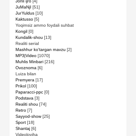
Jonli ijro
[4]
JuMaNjI
[51]
JurYuldus
[10]
Kaktusso
[5]
Yoqimsiz ammo foydali suhbat
Kongil
[0]
Kundalik-shou
[13]
Realiti serial
Mashhur ko'targan mavzu
[2]
MP3|Video
[1070]
Muhlis Minbari
[216]
Ovoznoma
[6]
Luiza bilan
Premyera
[17]
Prikol
[100]
Paparacci-ppc
[0]
Podstava
[3]
Realiti shou
[74]
Retro
[7]
Sayyod-show
[25]
Sport
[18]
Shantaj
[6]
Videoloyiha