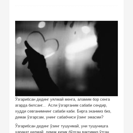
Ўзгарибсан дединг уялмай менга, аламим бор сенга
агарда билсанг... Асли ўзгарганим сабаби сендир,
худди севганимнинг сабаби каби. Бирга эканмиз биз,
демак ўзгарсам, унинг сабабчиси ўзинг эмасми?
Ўзгарибсан дединг ўзинг тушунмай, уни тушунишга
харакат қилмай, демак қизиқ бўлган вақтимиз ўтган,