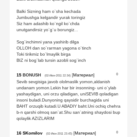
Balki Sizning ham o`sha kechada
Jumbushga kelgandir yurak toringiz
Siz ham adashib ko`ngil ko`chda
unutgandirsiz yo`g`u borungiz...
Sog`inchimni yana yashirib dilga
OLLOH dan so`rarman yagona o`tinch
Toki tirikmiz bo`lmaylik birga
BIZ ni bog`lab tursin azobli sog`inch
0
15
BONUSH
[
Материал
]
(02-Июн-2011 22:34)
Sevib sevgisiga javob ololmaslik yomon,aldanish
undanam yomon.Lekin har bir insonning- uni o`ylab
yashaydigan, uni orzu qiladigan, uniSEVIB qoladigan
insoni buladi.Dunyoning qaysidir burchagida uni
BAHT orzuqib kutadi.U ABADIY baht.Uni ochiq chehra
b-n qarshi olmoq san`at.Shu san`atning shaydosi bup
qolaylik AZIZLARIM
0
16
SKomilov
[
Материал
]
(02-Июн-2011 23:45)