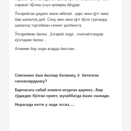
харакат бўлиш учун қизиқиш йўқдир.
Ўзгарибсан дединг мени айблаб...қарс икки қўл эмас
бир шапалоқ деб. Сену мен икки қўл бўла турганда,
шапалоқ тортибман сенинг қалбингга.
Ўзгарибман балки...ўзгариб энди...очилаётгандир
кўзларим балки...
Аламим бор энди агарда билсанг...
Севгининг ёши йиллар биланму, ё битилган
синовларданму?
Барчасига сабаб юзимга югурган қирмиз...Бир
гўдакдек бўлган орият, мухаббатда ёшин ошмади.
Норасида кетти у энди эссиз.....