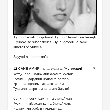
Lyubov' iskali i bogotvarili! Lyubov' teryali i ne beregli!
"Lyubov' ne sushestvuet" - lyudi govorili, a sami
umerali ot lyubvi ©
Sayyod no comment's!!!
0
12
САИД АМИР
[
Материал
]
(02-Июн-2011 19:11)
Кетдинг сен калбимни аламга чулгаб
Рухимни дардини ноламга боглаб
Уртанса юрагим титраса таним
Тукаман хасратим каламга йиглаб
Сочингни согинсам тунга сузлайман
Кузингни уйласам кунга бузлайман.
Ишкимнинг хаёли кучаларидан