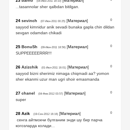
23
barno
[
Материал
]
(04-Июн-2011 18:10)
...tasannolar sher qalbdan bitilgan.
0
24
sevinch
[
Материал
]
(07-Июн-2011 00:25)
sayyod kimnidur anik sevadi bunaka gapla chin dildan
sevgan odamdan chikadi
0
25
BonuSh
[
Материал
]
(09-Июн-2011 18:56)
SUPPEEEEERRR!!!
0
26
Azizchik
[
Материал
]
(01-Июл-2011 16:01)
sayyod bizni sherimiz nimaga chiqmadi aa? yomon
sher ekanmi uzur man ugri shoir emasmanda
0
27
chanel
[
Материал
]
(04-Фев-2012 03:57)
super
0
28
Azik
[
Материал
]
(19-Сен-2012 16:16)
сенга айтмокчи булганим энди шу бир парча
когозларда колади...