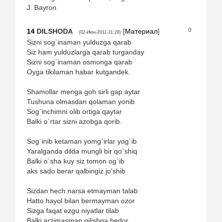
J. Bayron
0
14
DILSHODA
[
Материал
]
(02-Июн-2011 21:28)
Sizni sog`inaman yulduzga qarab
Siz ham yulduzlarga qarab turganday
Sizni sog`inaman osmonga qarab
Oyga tikilaman habar kutgandek.
Shamollar menga goh sirli gap aytar
Tushuna olmasdan qolaman yonib
Sog`inchimni olib ortiga qaytar
Balki o`rtar sizni azobga qorib.
Sog`inib ketaman yomg`irlar yog`ib
Yaralganda dilda mungli bir qo`shiq
Balki o`sha kuy siz tomon og`ib
aks sado berar qalbingiz jo'shib
Sizdan hech narsa etmayman talab
Hatto hayol bilan bermayman ozor
Sizga faqat ezgu niyatlar tilab
Balki arzimasman qilishga bedor.