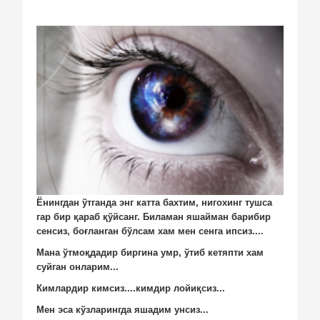
Ёнингдан ўтганда энг катта бахтим, нигохинг тушса
гар бир қараб қўйсанг. Биламан яшайман барибир
сенсиз, боғланган бўлсам хам мен сенга ипсиз....
Мана ўтмоқдадир биргина умр, ўтиб кетяпти хам
суйган онларим...
Кимлардир кимсиз....кимдир лойиқсиз...
Мен эса кўзларингда яшадим унсиз...