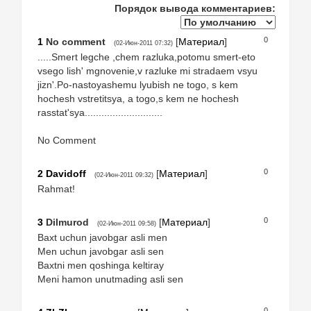
Порядок вывода комментариев:
0
1
No comment
[
Материал
]
(02-Июн-2011 07:32)
.....Smert legche ,chem razluka,potomu smert-eto
vsego lish' mgnovenie,v razluke mi stradaem vsyu
jizn'.Po-nastoyashemu lyubish ne togo, s kem
hochesh vstretitsya, a togo,s kem ne hochesh
rasstat'sya............................
No Comment
0
2
Davidoff
[
Материал
]
(02-Июн-2011 09:32)
Rahmat!
0
3
Dilmurod
[
Материал
]
(02-Июн-2011 09:58)
Baxt uchun javobgar asli men
Men uchun javobgar asli sen
Baxtni men qoshinga keltiray
Meni hamon unutmading asli sen
0