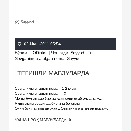
(c) Sayyod
02-Июн-2011 05:54
Бўлим
:
IJODiston
|
Чоп этди
:
Sayyod
|
Тег
:
Sevganimga atalgan noma
,
Sayyod
ТЕГИШЛИ МАВЗУЛАРДА:
Севганимга аталган нома.... 1-2 қисм
Севганимга аталган нома.... - 3
Менга бўлган хар бир ишқдан сени ясаб олсайдим...
Яқинларим орасинда биргина бегонам...
Ойим буни айтмаган экан... Севганимга аталган нома - 6
ЎХШАШРОҚ МАВЗУЛАРДА:
0