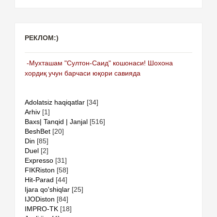
РЕКЛОМ:)
-Мухташам "Султон-Саид" кошонаси! Шохона
хордиқ учун барчаси юқори савияда
Adolatsiz haqiqatlar
[34]
Arhiv
[1]
Baxs| Tanqid | Janjal
[516]
BeshBet
[20]
Din
[85]
Duel
[2]
Expresso
[31]
FIKRiston
[58]
Hit-Parad
[44]
Ijara qo'shiqlar
[25]
IJODiston
[84]
IMPRO-TK
[18]