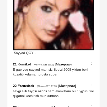
Sayyod QOYIL
0
21
Komil.el
[
Материал
]
(03-Июн-2011 15:01)
E gap yoq sayyod man sizi ijodizi 2008 yildan beri
kuzatib kelaman prosta super
0
22
Farruxbek
[
Материал
]
(04-Июн-2011 07:33)
sevgi ajib tuyg'u azobli ham alamliham bu tuyg'uni xor
qilganni kechirish munkunmas
0