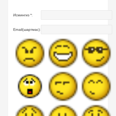
Исмингиз *:
Email(шартмас):