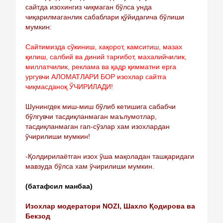
сайтда изохингиз чиқмаган бўлса унда
чиқарилмаганлик сабаблари қўйидагича бўлиши
мумкин:
Сайтимизда сўкиниш, хақорот, камситиш, мазах
қилиш, салбий ва диний тарғибот, махалийчилик,
миллатчилик, реклама ва қадр қимматни ерга
ургувчи АЛОМАТЛАРИ БОР изохлар сайтга
чиқмасданоқ ЎЧИРИЛАДИ!
Шунингдек миш-миш бўлиб кетишига сабабчи
бўлгувчи тасдиқланмаган маълумотлар,
тасдиқланмаган гап-сўзлар хам изохлардан
ўчирилиши мумкин!
-Қолдирилаётган изох ўша мақоладан ташқаридаги
мавзуда бўлса хам ўчирилиши мумкин.
(батафсил манбаа)
Изохлар модератори NOZI, Шахло Қодирова ва
Бекзод