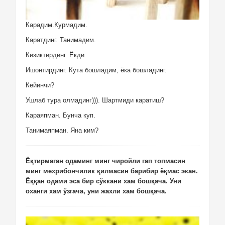
Карадим.Курмадим.
Каратдинг. Танимадим.
Кизиктирдинг. Ёкди.
Ишонтирдинг. Кута бошладим, ёка бошладинг.
Кейинчи?
Ушлаб тура олмадинг))). Шартмиди каратиш?
Караяпман. Бунча куп.
Танимаяпман. Яна ким?
Ёқтирмаган одаминг минг чиройли гап топмасин
минг мехрибончилик қилмасин барибир ёқмас экан.
Ёққан одами эса бир сўккани хам бошқача. Уни
оханги хам ўзгача, уни жахли хам бошқача.