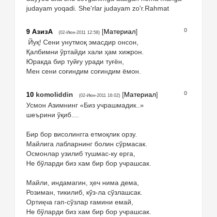
judayam yoqadi. She'rlar judayam zo'r.Rahmat
0
9
АзизА
[
Материал
]
(02-Июн-2011 12:58)
Йуқ! Сени унутмоқ эмасдир онсон,
Қалбимни ўртайди хали ҳам хижрон.
Юракда бир туйғу уради туғён,
Мен сени соғиндим соғиндим ёмон.
0
10
komoliddin
[
Материал
]
(02-Июн-2011 16:02)
Усмон Азимнинг «Биз учрашмадик..»
шеърини ўқиб....
Бир бор висолингга етмоқлик орзу.
Майлига лабларнинг болин сўрмасак.
Осмонлар узилиб тушмас-ку ерга,
Не бўларди биз хам бир бор учрашсак.
Майли, индамагин, ҳеч нима дема,
Розиман, тикилиб, кўз-ла сўзлашсак.
Ортиқча гап-сўзлар ғамини емай,
Не бўларди биз хам бир бор учрашсак.