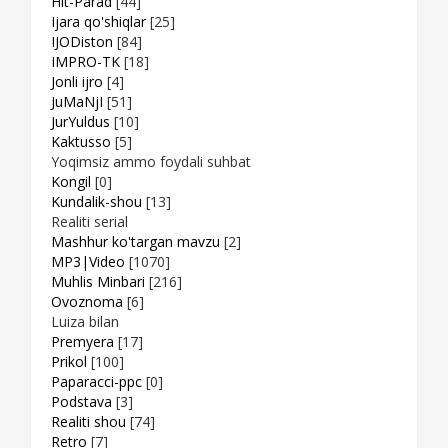
Hit-Parad
[44]
Ijara qo'shiqlar
[25]
IJODiston
[84]
IMPRO-TK
[18]
Jonli ijro
[4]
JuMaNjI
[51]
JurYuldus
[10]
Kaktusso
[5]
Yoqimsiz ammo foydali suhbat
Kongil
[0]
Kundalik-shou
[13]
Realiti serial
Mashhur ko'targan mavzu
[2]
MP3|Video
[1070]
Muhlis Minbari
[216]
Ovoznoma
[6]
Luiza bilan
Premyera
[17]
Prikol
[100]
Paparacci-ppc
[0]
Podstava
[3]
Realiti shou
[74]
Retro
[7]