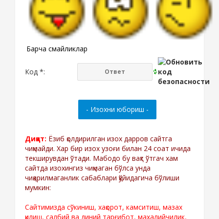
Барча смайликлар
Код *:
Диққат:
Ёзиб қолдирилган изох дарров сайтга
чиқмайди. Хар бир изох узоғи билан 24 соат ичида
текширувдан ўтади. Мабодо бу вақт ўтгач хам
сайтда изохингиз чиқмаган бўлса унда
чиқарилмаганлик сабаблари қўйидагича бўлиши
мумкин:
Сайтимизда сўкиниш, хақорот, камситиш, мазах
қилиш, салбий ва диний тарғибот, махалийчилик,