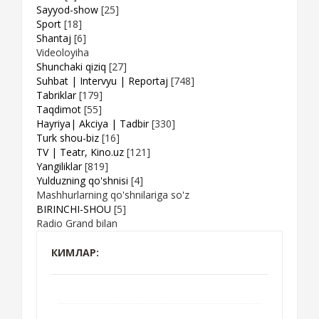
Sayyod-show
[25]
Sport
[18]
Shantaj
[6]
Videoloyiha
Shunchaki qiziq
[27]
Suhbat | Intervyu | Reportaj
[748]
Tabriklar
[179]
Taqdimot
[55]
Hayriya| Akciya | Tadbir
[330]
Turk shou-biz
[16]
TV | Teatr, Kino.uz
[121]
Yangiliklar
[819]
Yulduzning qo'shnisi
[4]
Mashhurlarning qo'shnilariga so'z
BIRINCHI-SHOU
[5]
Radio Grand bilan
КИМЛАР: