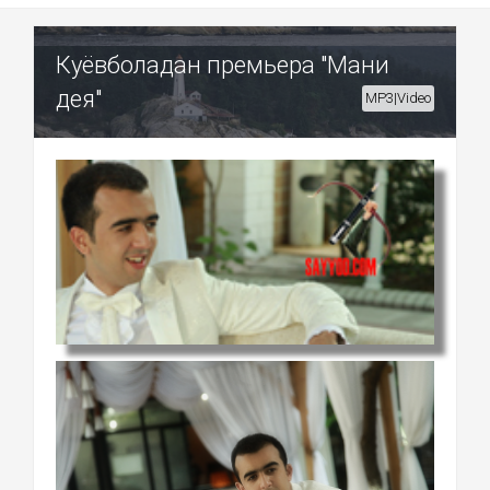
Куёвболадан премьера "Мани
дея"
MP3|Video