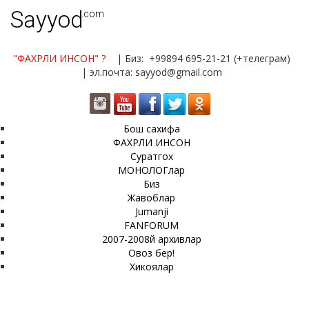
Sayyod
.com
"ФАХРЛИ ИНСОН"
?
| Биз: +99894 695-21-21 (+телеграм)
| эл.почта: sayyod@gmail.com
Бош сахифа
ФАХРЛИ ИНСОН
Суратгох
МОНОЛОГлар
Биз
Жавоблар
Jumanji
FANFORUM
2007-2008й архивлар
Овоз бер!
Хикоялар