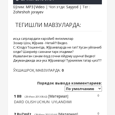
Бўлим
:
MP3|Video
|
Чоп этди
:
Sayyod
|
Тег
:
Zohirshoh jorayev
ТЕГИШЛИ МАВЗУЛАРДА:
Қисқа сатрлардаги ғаройиб янгиликлар
Зохир Шоҳ Жўраев - Нетай?! Видео.
ҚС; Юлдуз Тошкентда, Жўраевларда не гап? Хусан уйланиб
олди? Шахриёр сахнани тарк этадими?
Ишваланган санам ёхуд сочни ёйурму шунча! Видео!
Джуманджида ака-ука Жўраевлар! Туркиялик татар қиз???
ЎХШАШРОҚ МАВЗУЛАРДА:
0
Порядок вывода комментариев:
1
BB
[
Материал
]
0
(29-Июн-2013 08:42)
DARD OLISH UCHUN UYLANDIMI
2
RuZmEt
[
Материал
]
0
(29-Июн-2013 10:44)