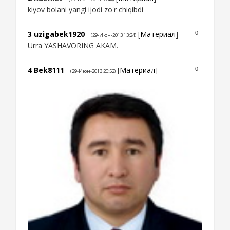
kiyov bolani yangi ijodi zo'r chiqibdi
3
uzigabek1920
[
Материал
]
0
(29-Июн-2013 13:24)
Urra YASHAVORING AKAM.
4
Bek8111
[
Материал
]
0
(29-Июн-2013 20:52)