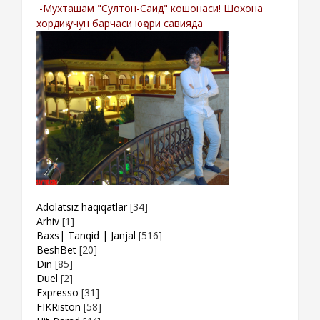
-Мухташам "Султон-Саид" кошонаси! Шохона
хордиқ учун барчаси юқори савияда
Adolatsiz haqiqatlar
[34]
Arhiv
[1]
Baxs| Tanqid | Janjal
[516]
BeshBet
[20]
Din
[85]
Duel
[2]
Expresso
[31]
FIKRiston
[58]