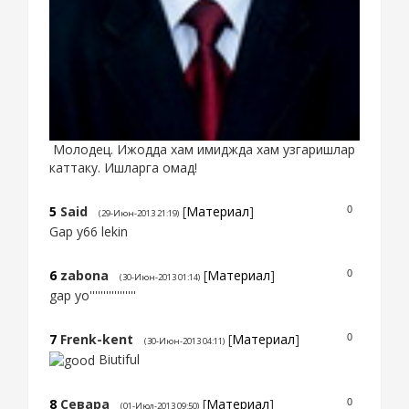
Молодец. Ижодда хам имиджда хам узгаришлар
каттаку. Ишларга омад!
5
Said
[
Материал
]
0
(29-Июн-2013 21:19)
Gap y66 lekin
6
zabona
[
Материал
]
0
(30-Июн-2013 01:14)
gap yo'''''''''''''''''
7
Frenk-kent
[
Материал
]
0
(30-Июн-2013 04:11)
Biutiful
8
Севара
[
Материал
]
0
(01-Июл-2013 09:50)