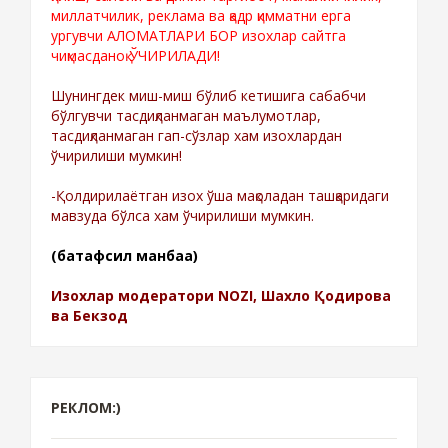
миллатчилик, реклама ва қадр қимматни ерга
ургувчи АЛОМАТЛАРИ БОР изохлар сайтга
чиқмасданоқ ЎЧИРИЛАДИ!
Шунингдек миш-миш бўлиб кетишига сабабчи
бўлгувчи тасдиқланмаган маълумотлар,
тасдиқланмаган гап-сўзлар хам изохлардан
ўчирилиши мумкин!
-Қолдирилаётган изох ўша мақоладан ташқаридаги
мавзуда бўлса хам ўчирилиши мумкин.
(батафсил манбаа)
Изохлар модератори NOZI, Шахло Қодирова
ва Бекзод
РЕКЛОМ:)