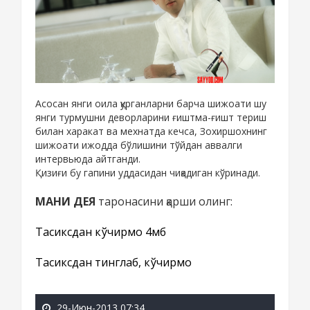
Асосан янги оила қурганларни барча шижоати шу
янги турмушни деворларини ғиштма-ғишт териш
билан харакат ва мехнатда кечса, Зохиршохнинг
шижоати ижодда бўлишини тўйдан аввалги
интервьюда айтганди.
Қизиғи бу гапини уддасидан чиқадиган кўринади.
МАНИ ДЕЯ
таронасини қарши олинг:
Тасиксдан кўчирмоқ 4мб
Тасиксдан тинглаб, кўчирмоқ
29-Июн-2013 07:34