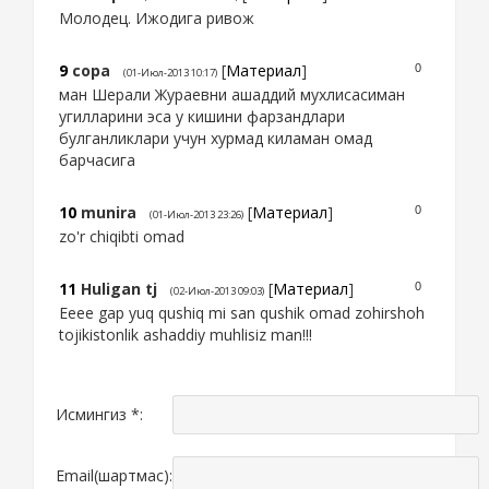
Молодец. Ижодига ривож
9
сора
[
Материал
]
0
(01-Июл-2013 10:17)
ман Шерали Жураевни ашаддий мухлисасиман
угилларини эса у кишини фарзандлари
булганликлари учун хурмад киламан омад
барчасига
10
munira
[
Материал
]
0
(01-Июл-2013 23:26)
zo'r chiqibti omad
11
Huligan tj
[
Материал
]
0
(02-Июл-2013 09:03)
Eeee gap yuq qushiq mi san qushik omad zohirshoh
tojikistonlik ashaddiy muhlisiz man!!!
Исмингиз *:
Email(шартмас):