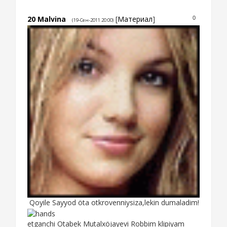
20
Malvina
[
Материал
]
0
(19-Сен-2011 20:00)
Qoyile Sayyod öta otkrovenniysiza,lekin dumaladim!
etganchi Otabek Mutalxöjayevi Robbim klipiyam