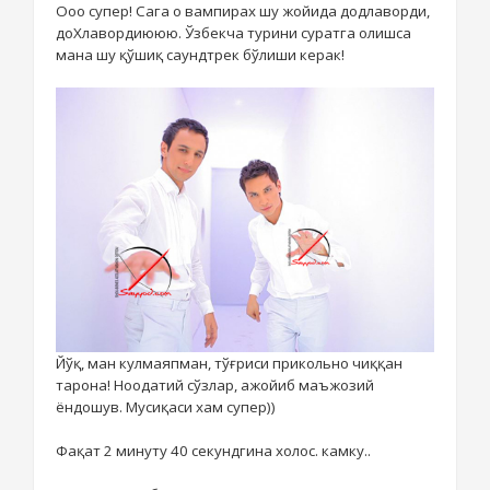
Ооо супер! Сага о вампирах шу жойида додлаворди,
доХлавордиююю. Ўзбекча турини суратга олишса
мана шу қўшиқ саундтрек бўлиши керак!
Йўқ, ман кулмаяпман, тўғриси прикольно чиққан
тарона! Ноодатий сўзлар, ажойиб маъжозий
ёндошув. Мусиқаси хам супер))
Фақат 2 минуту 40 секундгина холос. камку..