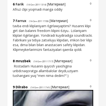
6
Farik
[
Материал
]
0
(14-Сен-2011 13:14)
Afruz clipi yoqmadi manga oddiy
7
Farrux
[
Материал
]
0
(14-Сен-2011 17:09)
tavba endi kliplaniyam 6girlawyaptimi? Husanni klipi
girt dan balanni freedom klipini 6ziyu.. Lolaniyam
kliplari 6girlangan. Yondiradi kuydiradiga soundtracki.
Fabrikani ya tebya zatseluyu klipidan, imkon ber klipi
esa, dima bilan bilan anastaciani safety klipidan.
Klipmeykerlarimizni fantaziyalari qaerda qoldi.
8
mruzbek
[
Материал
]
0
(14-Сен-2011 17:17)
Rostadam Husanni quyosh yaxshigina
uribdi:naqoratga allambalolar deydi,uziyam
tushangani yuq:"men nima dedim?":)
9
Dilrabo
[
Материал
]
0
(14-Сен-2011 17:41)