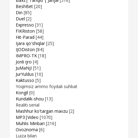
Baxs| Tanqid | Janjal
[516]
BeshBet
[20]
Din
[85]
Duel
[2]
Expresso
[31]
FIKRiston
[58]
Hit-Parad
[44]
Ijara qo'shiqlar
[25]
IJODiston
[84]
IMPRO-TK
[18]
Jonli ijro
[4]
JuMaNjI
[51]
JurYuldus
[10]
Kaktusso
[5]
Yoqimsiz ammo foydali suhbat
Kongil
[0]
Kundalik-shou
[13]
Realiti serial
Mashhur ko'targan mavzu
[2]
MP3|Video
[1070]
Muhlis Minbari
[216]
Ovoznoma
[6]
Luiza bilan