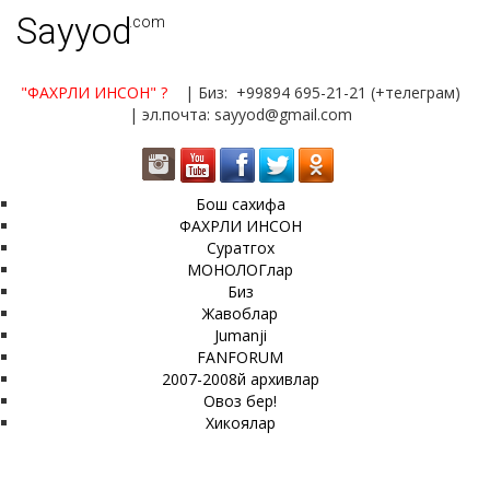
Sayyod
.com
"ФАХРЛИ ИНСОН"
?
| Биз: +99894 695-21-21 (+телеграм)
| эл.почта: sayyod@gmail.com
Бош сахифа
ФАХРЛИ ИНСОН
Суратгох
МОНОЛОГлар
Биз
Жавоблар
Jumanji
FANFORUM
2007-2008й архивлар
Овоз бер!
Хикоялар