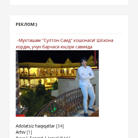
РЕКЛОМ:)
-Мухташам "Султон-Саид" кошонаси! Шохона
хордиқ учун барчаси юқори савияда
Adolatsiz haqiqatlar
[34]
Arhiv
[1]