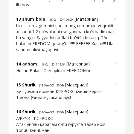
iltimos
13
shum_bola
[
Материал
]
0
(16-Сен-2011 01:29)
to'risi afruz guruhini ijodi manga umuman yoqmidi
xusanni 1 2 qo'wularini ewitganman ko'rmadim xali
bu yangini Sayyodni tariflari bo'yi4a bu aniq DAn
balan ni FREDOM qo'wig'i!!!!!!!!!! EEEEEE Xusan!!! Ula
sandan oliwmayoptiyu
14
adham
[
Материал
]
0
(16-Сен-2011 12:46)
Husan Balan- Orzu qildim FREEDOMni
15
Shurik
[
Материал
]
0
(16-Сен-2011 23:05)
Бу Гурухни номини КСЕРОКС куйиш керак!
1 дона ўзини мусикачи йук!
16
Shurik
[
Материал
]
0
(16-Сен-2011 23:07)
АФРУЗ - КСЕРОКС
Атак уйлаб карасам янги гурухга тайёр ном
топиб куйибман