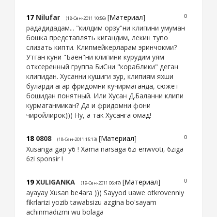
17
Nilufar
[
Материал
]
0
(18-Сен-2011 10:56)
рададидадам... "килдим орзу"ни клипини умуман
бошка представлять кигандим, лекин тупо
слизать кипти. Клипмейкерларам эринчокми?
Утган куни "Баён"ни клипини курудим уям
отксеренный группа БиСни "кораблики" деган
клипидан. Хусанни кушиги зур, клипиям яхши
буларди агар фридомни кучирмаганда, сюжет
бошидан понятный. Или Хусан Д.Баланни клипи
курмаганмикан? Да и фридомни фони
чиройлирок))) Ну, а так Хусанга омад!
18
0808
[
Материал
]
0
(18-Сен-2011 15:13)
Xusanga gap y6 ! Xama narsaga 6zi eriwvoti, 6ziga
6zi sponsir !
19
XULIGANKA
[
Материал
]
0
(19-Сен-2011 06:47)
ayayay Xusan be4ara ))) Sayyod uawe otkrovenniy
fikrlarizi yozib tawabsizu azgina bo'sayam
achinmadizmi wu bolaga