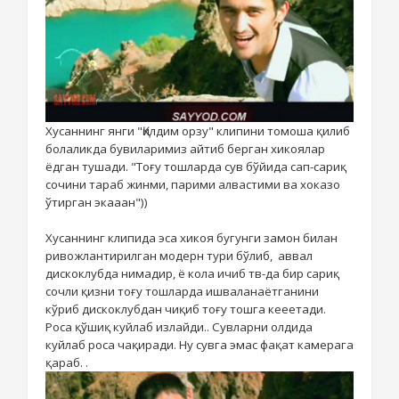
Хусаннинг янги "Қилдим орзу" клипини томоша қилиб
болаликда бувиларимиз айтиб берган хикоялар
ёдган тушади. "Тоғу тошларда сув бўйида сап-сариқ
сочини тараб жинми, парими алвастими ва хоказо
ўтирган экааан"))
Хусаннинг клипида эса хикоя бугунги замон билан
ривожлантирилган модерн тури бўлиб, аввал
дискоклубда нимадир, ё кола ичиб тв-да бир сариқ
сочли қизни тоғу тошларда ишваланаётганини
кўриб дискоклубдан чиқиб тоғу тошга кееетади.
Роса қўшиқ куйлаб излайди.. Сувларни олдида
куйлаб роса чақиради. Ну сувга эмас фақат камерага
қараб.
.