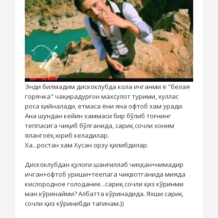
Энди билмадим дискоклубда кола ичганми ё "белая
горячка" чақирадурғон махсулот турими, хуллас
роса қийналади, етмаса ёни яна офтоб хам уради.
Ана шундан кейин хаммаси бир бўлиб тоғнинг
теппасига чиқиб бўлганида, сариқ сочли хоним
ялангоёқ юриб келадилар.
Ха...ростан хам Хусан орзу қилибдилар.
Дискоклубдан қулоғи шанғиллаб чиққан+нимадир
ичган+офтоб уриши+теепага чиқвотганида мияда
кислородное голодание...сариқ сочли қиз кўринми
ман кўринайми? Албатта кўринадида. Яхши сариқ
сочли қиз кўринибди тағинам.))