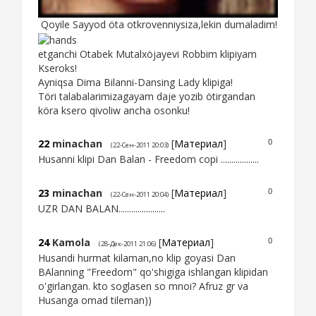
Qoyile Sayyod öta otkrovenniysiza,lekin dumaladim!
etganchi Otabek Mutalxöjayevi Robbim klipiyam
Kseroks!
Ayniqsa Dima Bilanni-Dansing Lady klipiga!
Töri talabalarimizagayam daje yozib ötirgandan
köra ksero qivoliw ancha osonku!
22
minachan
[
Материал
]
0
(22-Сен-2011 20:03)
Husanni klipi Dan Balan - Freedom copi ..................
23
minachan
[
Материал
]
0
(22-Сен-2011 20:04)
UZR DAN BALAN......................
24
Kamola
[
Материал
]
0
(28-Дек-2011 21:06)
Husandi hurmat kilaman,no klip goyasi Dan
BAlanning "Freedom" qo'shigiga ishlangan klipidan
o'girlangan. kto soglasen so mnoi? Afruz gr va
Husanga omad tileman))