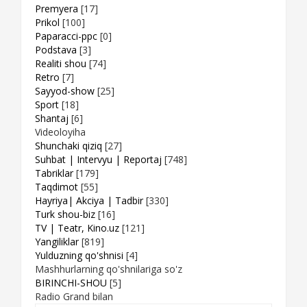
Premyera
[17]
Prikol
[100]
Paparacci-ppc
[0]
Podstava
[3]
Realiti shou
[74]
Retro
[7]
Sayyod-show
[25]
Sport
[18]
Shantaj
[6]
Videoloyiha
Shunchaki qiziq
[27]
Suhbat | Intervyu | Reportaj
[748]
Tabriklar
[179]
Taqdimot
[55]
Hayriya| Akciya | Tadbir
[330]
Turk shou-biz
[16]
TV | Teatr, Kino.uz
[121]
Yangiliklar
[819]
Yulduzning qo'shnisi
[4]
Mashhurlarning qo'shnilariga so'z
BIRINCHI-SHOU
[5]
Radio Grand bilan