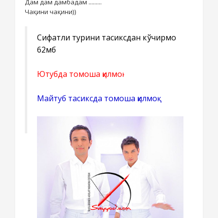
Дам дам дамбадам .........
Чақини чақини))
Сифатли турини тасиксдан кўчирмоқ
62мб
Ютубда томоша қилмоқ
Майтуб тасиксда томоша қилмоқ