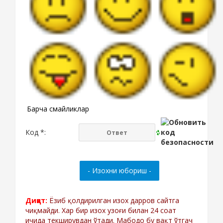
Барча смайликлар
Код *:
Диққат:
Ёзиб қолдирилган изох дарров сайтга
чиқмайди. Хар бир изох узоғи билан 24 соат
ичида текширувдан ўтади. Мабодо бу вақт ўтгач