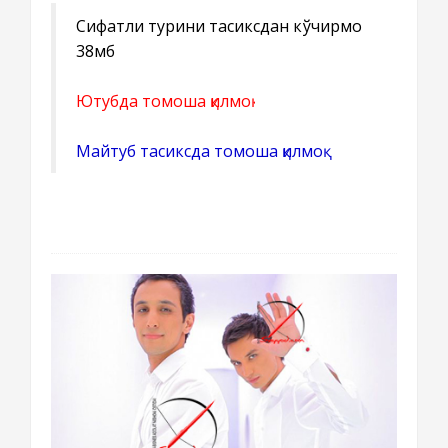
Сифатли турини тасиксдан кўчирмоқ
38мб
Ютубда томоша қилмоқ
Майтуб тасиксда томоша қилмоқ