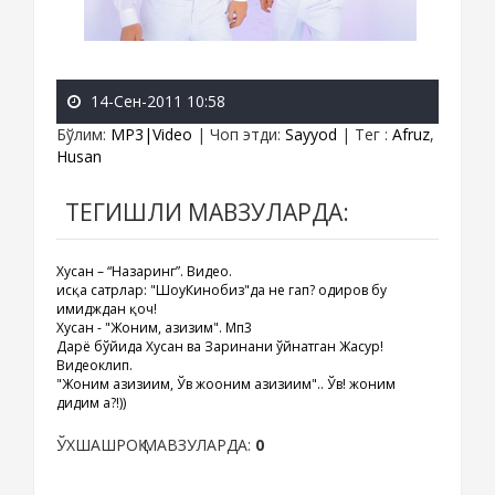
14-Сен-2011 10:58
Бўлим
:
MP3|Video
|
Чоп этди
:
Sayyod
|
Тег
:
Afruz
,
Husan
ТЕГИШЛИ МАВЗУЛАРДА:
Хусан – “Назаринг”. Видео.
Қисқа сатрлар: "ШоуКинобиз"да не гап? Қодиров бу
имидждан қоч!
Хусан - "Жоним, азизим". Мп3
Дарё бўйида Хусан ва Заринани ўйнатган Жасур!
Видеоклип.
"Жоним азизиим, Ўв жооним азизиим".. Ўв! жоним
дидим а?!))
ЎХШАШРОҚ МАВЗУЛАРДА:
0