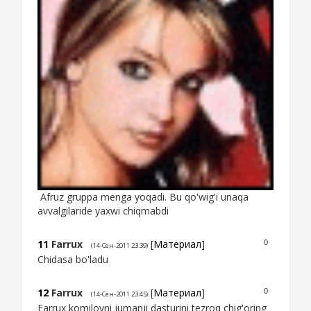
Afruz gruppa menga yoqadi. Bu qo'wig'i unaqa
avvalgilaride yaxwi chiqmabdi
11
Farrux
[
Материал
]
0
(14-Сен-2011 23:39)
Chidasa bo'ladu
12
Farrux
[
Материал
]
0
(14-Сен-2011 23:45)
Farrux komilovni jumanji dasturini tezroq chig'oring