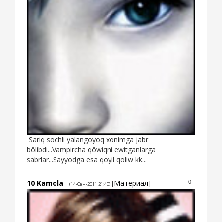
Sariq sochli yalangoyoq xonimga jabr
bölibdi...Vampircha qöwiqni ewitganlarga
sabrlar...Sayyodga esa qoyil qoliw kk...
10
Kamola
[
Материал
]
0
(14-Сен-2011 21:40)