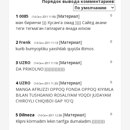
Порядок вывода комментариев:
1
0085
[
Материал
]
0
(14-Сен-2011 11:08)
ман биринчи ))) Хусанга омад )))) Сайёд акани
теги тегмаган гапларига янада илхом
2
Frenk
[
Материал
]
0
(14-Сен-2011 11:13)
kurib bumyoptiku yaxshilab quyizla iltimos
3
UZRO
[
Материал
]
0
(14-Сен-2011 11:19)
DA PRIKOLNO:))))))))))))))
4
UZRO
[
Материал
]
0
(14-Сен-2011 11:20)
MANGA AFRUZZI OPPOQ FONDA OPPOQ KIYIMLA
BILAN TUSHGANIO ROSALIYAM YOQDI JUDAYAM
CHIROYLI CHIQIBDI GAP YO'Q
5
Dilnoza
[
Материал
]
0
(14-Сен-2011 12:39)
Klipni kòrmadim lekin tarifga dumaladim.)))))))))