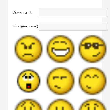
Исмингиз *:
Email(шартмас):