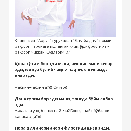
Кейингиси "Афруз" гурухидан "Дам ба дам" номли
рақсбоп таронага ишланган
клип. Қўшиқ рости хам
рақсбоп чиққан. Сўзлари-чи?!
Қора кўзим бор эди мани, чиндан мани севар
эди, юлдуз бўлиб чақини чақини, ёнгинамда
ёнар эди.
Чақини-чақини а?))) Супер))
Дона гулим бор эди мани, тонгда бўйи лобар
эди...
А..халиги узр, бошқа пайтчи? Бошқа пайт бўйлари
қанақа эди?)))
Пора дил анори анори фироғида қонар энди...