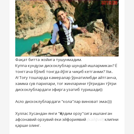
Фақат битта жойига тушунмадим.
Куппа кундузи дискоклублар шундай ишлармикан? Ё
тонггача бўлиб тонгда йўлга чиқиб кетганми? Хм..
А! Тоғу тошларда камералар ўрнатилибди айтганча,
хамма сув парилари, тоғ жинларини тўғридан тўғри
дискоклублардаги эфирга узатиб туришади))
Асло дискоклублардаги "кола"лар виноват эмас)))
Хуллас Хусандан янги "Қилдим орзу"сига ишланган
афсонавий орзувий ёки эйфориявий
(кайфий)
клипни
қарши олинг.