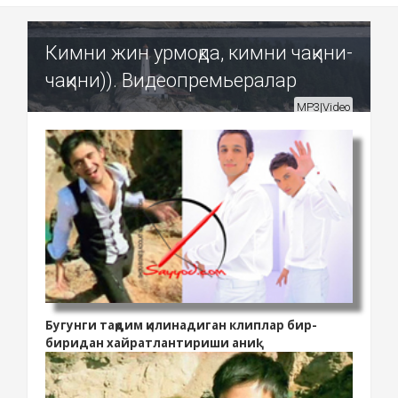
Кимни жин урмоқда, кимни чақини-
чақини)). Видеопремьералар
MP3|Video
Бугунги тақдим қилинадиган клиплар бир-
!
биридан хайратлантириши аниқ