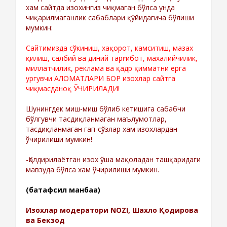
хам сайтда изохингиз чиқмаган бўлса унда
чиқарилмаганлик сабаблари қўйидагича бўлиши
мумкин:
Сайтимизда сўкиниш, хақорот, камситиш, мазах
қилиш, салбий ва диний тарғибот, махалийчилик,
миллатчилик, реклама ва қадр қимматни ерга
ургувчи АЛОМАТЛАРИ БОР изохлар сайтга
чиқмасданоқ ЎЧИРИЛАДИ!
Шунингдек миш-миш бўлиб кетишига сабабчи
бўлгувчи тасдиқланмаган маълумотлар,
тасдиқланмаган гап-сўзлар хам изохлардан
ўчирилиши мумкин!
-Қолдирилаётган изох ўша мақоладан ташқаридаги
мавзуда бўлса хам ўчирилиши мумкин.
(батафсил манбаа)
Изохлар модератори NOZI, Шахло Қодирова
ва Бекзод