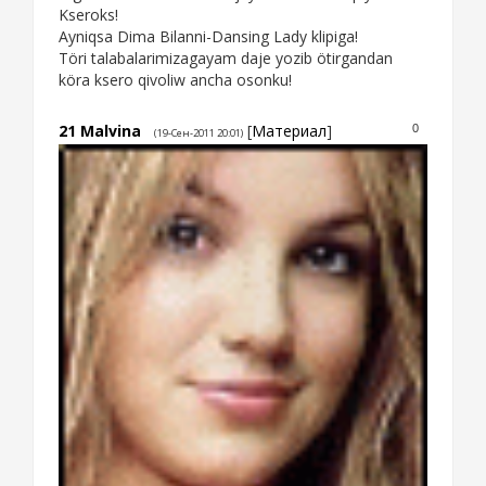
Kseroks!
Ayniqsa Dima Bilanni-Dansing Lady klipiga!
Töri talabalarimizagayam daje yozib ötirgandan
köra ksero qivoliw ancha osonku!
21
Malvina
[
Материал
]
0
(19-Сен-2011 20:01)