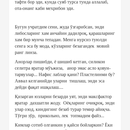
тафти бор эди, кунда суяб турса тунда аллалаб,
ота-онанг каби мехрибон эди.
Бугун учратдим сени, жуда ўзгарибсан, энди
либосларинг хам анчайин дадилроқ, қарашларинг
хам бир мунча тепадан. Менга нурсиз туюлди
сенга эса бу мода, кўзларинг безагандек
мовий
ранг линза.
Анорлар пишибди, ё шишиб кетган, силикон
селитра яратар мўъжиза, анор эмас асло қовун-
тарвузлар... Нафис лаблар қани? Пластелинми бу?
Аввал келганийди уларни тишлаш, энди эса
дейди фақат ишқалаш....
Қизарган юзларни безарди уят, энди максфактор
яратар
дахшатли жоду.
Оёқларинг очиқроқ, энди
улар озод, киндигинг безаб турар темир айиқча.
Тўғри зўр,
прикольно, лек
топмадим файз...
Кимлар сотиб олганкин у қайси бойларкин? Ёки