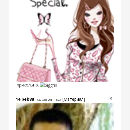
прикольно.
14
bek88
[
Материал
]
0
(22-Сен-2011 11:23)