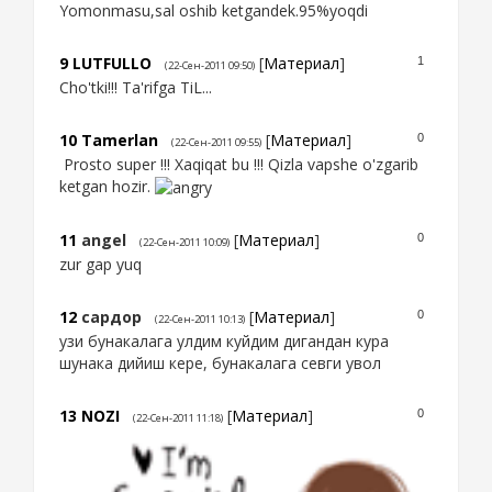
Yomonmasu,sal oshib ketgandek.95%yoqdi
9
LUTFULLO
[
Материал
]
1
(22-Сен-2011 09:50)
Cho'tki!!! Ta'rifga TiL...
10
Tamerlan
[
Материал
]
0
(22-Сен-2011 09:55)
Prosto super !!! Xaqiqat bu !!! Qizla vapshe o'zgarib
ketgan hozir.
11
angel
[
Материал
]
0
(22-Сен-2011 10:09)
zur gap yuq
12
сардор
[
Материал
]
0
(22-Сен-2011 10:13)
узи бунакалага улдим куйдим дигандан кура
шунака дийиш кере, бунакалага севги увол
13
NOZI
[
Материал
]
0
(22-Сен-2011 11:18)