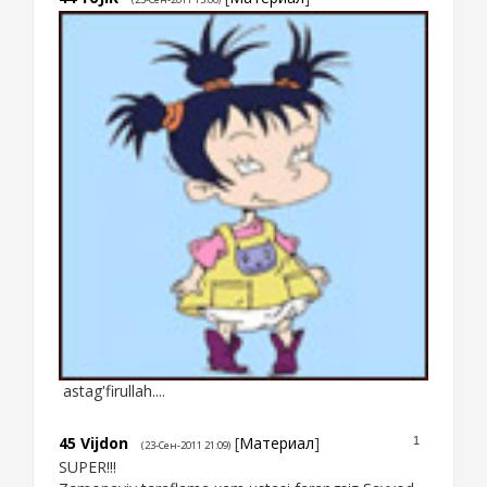
astag'firullah....
45
Vijdon
[
Материал
]
1
(23-Сен-2011 21:09)
SUPER!!!