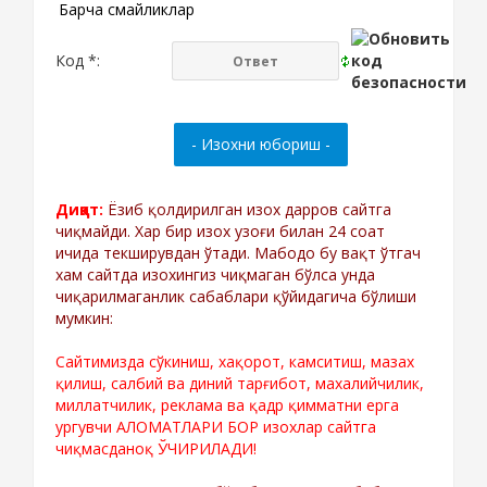
Барча смайликлар
Код *:
Диққат:
Ёзиб қолдирилган изох дарров сайтга
чиқмайди. Хар бир изох узоғи билан 24 соат
ичида текширувдан ўтади. Мабодо бу вақт ўтгач
хам сайтда изохингиз чиқмаган бўлса унда
чиқарилмаганлик сабаблари қўйидагича бўлиши
мумкин:
Сайтимизда сўкиниш, хақорот, камситиш, мазах
қилиш, салбий ва диний тарғибот, махалийчилик,
миллатчилик, реклама ва қадр қимматни ерга
ургувчи АЛОМАТЛАРИ БОР изохлар сайтга
чиқмасданоқ ЎЧИРИЛАДИ!