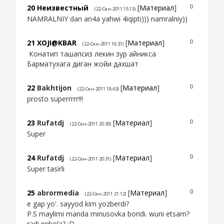
20
Неизвестный
[
Материал
]
0
(22-Сен-2011 15:15)
NAMRALNIY dan an4a yahwi 4iqipti))) namralniy))
21
XOJI@KBAR
[
Материал
]
0
(22-Сен-2011 16:31)
Конатип ташапсиз лекин зур айникса
Барматухага диган жойи дахшат
22
Bakhtijon
[
Материал
]
0
(22-Сен-2011 18:43)
prosto superrrrr!!!
23
Rufatdj
[
Материал
]
0
(22-Сен-2011 20:30)
Super
24
Rufatdj
[
Материал
]
0
(22-Сен-2011 20:31)
Super tasirli
25
abrormedia
[
Материал
]
0
(22-Сен-2011 21:12)
e gap yo'. sayyod kim yozberdi?
P.S maylimi manda minusovka boridi. wuni etsam?
radi prikola? :D