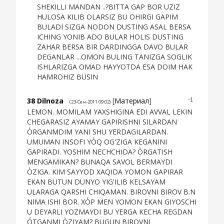
SHEKILLI MANDAN ..?BITTA GAP BOR UZIZ
HULOSA KILIB OLARSIZ BU OHIRGI GAPIM
BULADI SIZGA NODON DUSTING ASAL BERSA
ICHING YONIB ADO BULAR HOLIS DUSTING
ZAHAR BERSA BIR DARDINGGA DAVO BULAR
DEGANLAR ...OMON BULING TANIZGA SOGLIK
ISHLARIZGA OMAD HAYYOTDA ESA DOIM HAK
HAMROHIZ BUSIN
38
Dilnoza
[
Материал
]
-1
(23-Сен-2011 09:02)
LEMON. MOMILAM YAXSHIGINA EDI AVVAL LEKIN
CHEGARASIZ AYAMAY GAPIRISHNI SILARDAN
ÒRGANMDIM YANI SHU YERDAGILARDAN.
UMUMAN INSOFI YÒQ OG'ZIGA KEGANINI
GAPIRADI. YOSHIM NECHCHIDA? ÒRGATISH
MENGAMIKAN? BUNAQA SAVOL BERMAYDI
ÒZIGA. KIM SAYYOD XAQIDA YOMON GAPIRAR
EKAN BUTUN DUNYO YIG'ILIB KELSAYAM
ULARAGA QARSHI CHIQAMAN. BIROVNI BIROV B.N
NIMA ISHI BOR. XÒP MEN YOMON EKAN GIYOSCHI
U DEYARLI YOZMAYDI BU YERGA KECHA REGDAN
ÓTGANMI ÒZIYAM? BUGUN BIROVNI