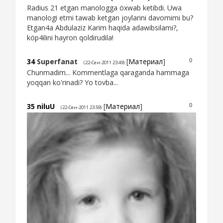
Radius 21 etgan manologga öxwab ketibdi. Uwa
manologi etmi tawab ketgan joylarini davomimi bu?
Etgan4a Abdulaziz Karim haqida adawibsilami?,
köp4ilini hayron qoldirudila!
34
Superfanat
[
Материал
]
0
(22-Сен-2011 23:49)
Chunmadim... Kommentlaga qaraganda hammaga
yoqqan ko'rinadi? Yo tovba...
35
niluU
[
Материал
]
0
(22-Сен-2011 23:59)