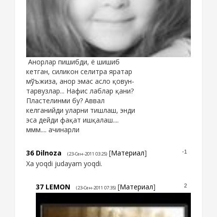
Анорлар пишибди, ё шишиб
кетган, силикон селитра яратар
мўъжиза, анор эмас асло қовун-
тарвузлар... Нафис лаблар қани?
Пластелинми бу? Аввал
келганийди уларни тишлаш, энди
эса дейди фақат ишқалаш....
ммм.... ачинарли
36
Dilnoza
[
Материал
]
-1
(23-Сен-2011 03:25)
Xa yoqdi judayam yoqdi.
37
LEMON
[
Материал
]
2
(23-Сен-2011 07:35)