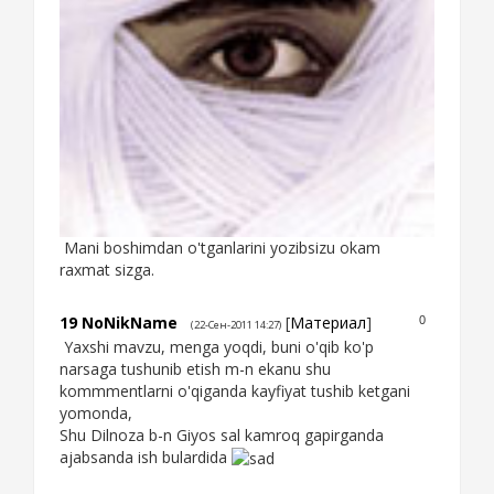
Mani boshimdan o'tganlarini yozibsizu okam
raxmat sizga.
19
NoNikName
[
Материал
]
0
(22-Сен-2011 14:27)
Yaxshi mavzu, menga yoqdi, buni o'qib ko'p
narsaga tushunib etish m-n ekanu shu
kommmentlarni o'qiganda kayfiyat tushib ketgani
yomonda,
Shu Dilnoza b-n Giyos sal kamroq gapirganda
ajabsanda ish bulardida