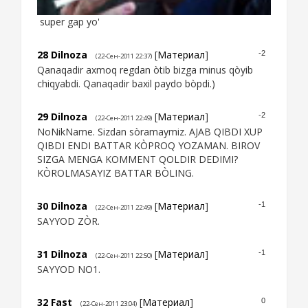
super gap yo'
28
Dilnoza
[
Материал
]
-2
(22-Сен-2011 22:37)
Qanaqadir axmoq regdan òtib bizga minus qòyib
chiqyabdi. Qanaqadir baxil paydo bòpdi.)
29
Dilnoza
[
Материал
]
-2
(22-Сен-2011 22:49)
NoNikName. Sizdan sòramaymiz. AJAB QIBDI XUP
QIBDI ENDI BATTAR KÒPROQ YOZAMAN. BIROV
SIZGA MENGA KOMMENT QOLDIR DEDIMI?
KÒROLMASAYIZ BATTAR BÒLING.
30
Dilnoza
[
Материал
]
-1
(22-Сен-2011 22:49)
SAYYOD ZÒR.
31
Dilnoza
[
Материал
]
-1
(22-Сен-2011 22:50)
SAYYOD NO1.
32
Fast
[
Материал
]
0
(22-Сен-2011 23:04)