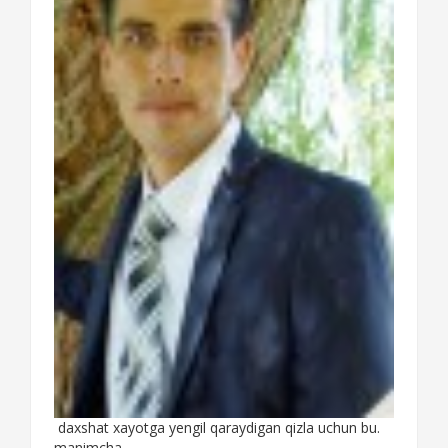
daxshat xayotga yengil qaraydigan qizla uchun bu.
manimcha