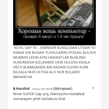
KOYIL GAP YU ...KIMNIDIR KUNGLIDAN UTGAN YO
KIMGA DIR BUGAN TUYGULARINI IFODASI BULISHI
MUMKIN LEKIN AYNI HAKIKATLAR BUGUNGI
KUNUMIZDA KIZLARIMIZ UKIB HULOSA KISALA
HECH BUMAGANDA BIR KADAM OLDINI KURA
BILSALA NUR USTIGA ALO NUR BULARDI
MANIMCHA
6
Hurshid
[
Материал
]
0
(22-Сен-2011 06:19)
Wow! SUPER! Gap yoq, blatnoycha muhabbat
nomaniyam yirtib tashabsizu brat