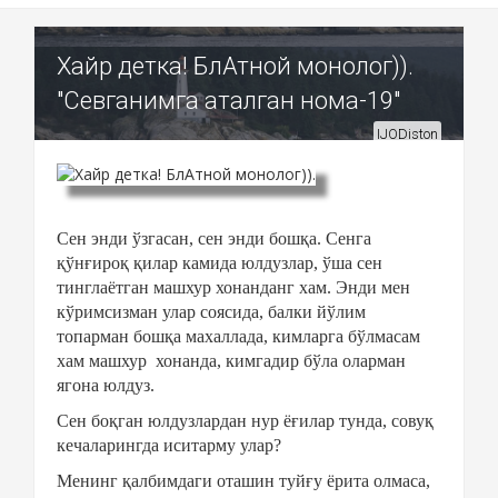
Хайр детка! БлАтной монолог)).
"Севганимга аталган нома-19"
IJODiston
Сен энди ўзгасан, сен энди бошқа. Сенга
қўнғироқ қилар камида юлдузлар, ўша сен
тинглаётган машхур хонанданг хам. Энди мен
кўримсизман улар соясида, балки йўлим
топарман бошқа махаллада, кимларга бўлмасам
хам машхур
хонанда, кимгадир бўла оларман
ягона юлдуз.
Сен боқган юлдузлардан нур ёғилар тунда, совуқ
кечаларингда иситарму улар?
Менинг қалбимдаги оташин туйғу ёрита олмаса,