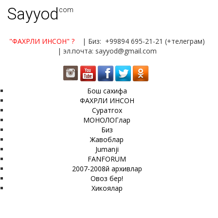
Sayyod
.com
"ФАХРЛИ ИНСОН"
?
| Биз: +99894 695-21-21 (+телеграм)
| эл.почта: sayyod@gmail.com
Бош сахифа
ФАХРЛИ ИНСОН
Суратгох
МОНОЛОГлар
Биз
Жавоблар
Jumanji
FANFORUM
2007-2008й архивлар
Овоз бер!
Хикоялар