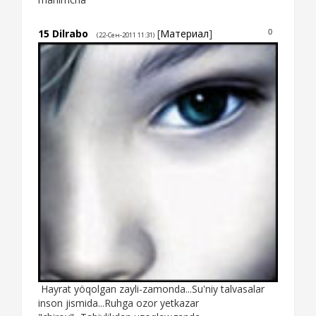
15
Dilrabo
[
Материал
]
0
(22-Сен-2011 11:31)
Hayrat yöqolgan zayli-zamonda...Su'niy talvasalar
inson jismida...Ruhga ozor yetkazar