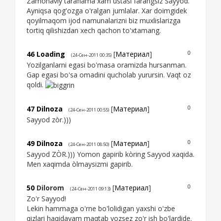
Zamonaviy taraflama xam ustasi farangsiz Sayyod.
Ayniqsa qog'ozga o'ralgan jumlalar. Xar doimgidek
qoyilmaqom ijod namunalarizni biz muxlislarizga
tortiq qilishizdan xech qachon to'xtamang.
46
Loading
[
Материал
]
0
(24-Сен-2011 00:35)
Yozilganlarni egasi bo'masa oramizda hursanman.
Gap egasi bo'sa omadini qucholab yurursin. Vaqt oz
qoldi.
47
Dilnoza
[
Материал
]
0
(24-Сен-2011 00:55)
Sayyod zòr.)))
49
Dilnoza
[
Материал
]
0
(24-Сен-2011 08:50)
Sayyod ZÒR.))) Yomon gapirib kòring Sayyod xaqida.
Men xaqimda òlmaysizmi gapirib.
50
Dilorom
[
Материал
]
0
(24-Сен-2011 09:13)
Zo'r Sayyod!
Lekin hammaga o'rne bo'lolidigan yaxshi o'zbe
qizlari haqidayam maqtab yozsez zo'r ish bo'lardide.