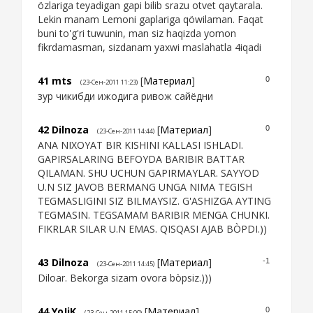
özlariga teyadigan gapi bilib srazu otvet qaytarala.
Lekin manam Lemoni gaplariga qöwilaman. Faqat
buni to'g'ri tuwunin, man siz haqizda yomon
fikrdamasman, sizdanam yaxwi maslahatla 4iqadi
41
mts
[
Материал
]
0
(23-Сен-2011 11:23)
зур чикибди ижодига ривож сайёдни
42
Dilnoza
[
Материал
]
0
(23-Сен-2011 14:44)
ANA NIXOYAT BIR KISHINI KALLASI ISHLADI.
GAPIRSALARING BEFOYDA BARIBIR BATTAR
QILAMAN. SHU UCHUN GAPIRMAYLAR. SAYYOD
U.N SIZ JAVOB BERMANG UNGA NIMA TEGISH
TEGMASLIGINI SIZ BILMAYSIZ. G'ASHIZGA AYTING
TEGMASIN. TEGSAMAM BARIBIR MENGA CHUNKI.
FIKRLAR SILAR U.N EMAS. QISQASI AJAB BÒPDI.))
43
Dilnoza
[
Материал
]
-1
(23-Сен-2011 14:45)
Diloar. Bekorga sizam ovora bòpsiz.)))
44
YoJiK
[
Материал
]
0
(23-Сен-2011 15:00)