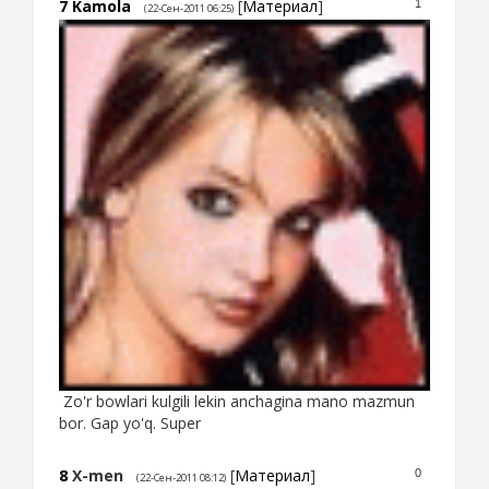
7
Kamola
[
Материал
]
1
(22-Сен-2011 06:25)
Zo'r bowlari kulgili lekin anchagina mano mazmun
bor. Gap yo'q. Super
8
X-men
[
Материал
]
0
(22-Сен-2011 08:12)