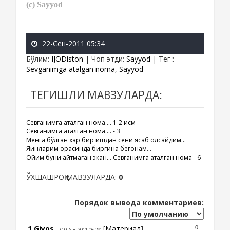
(c) Sayyod
22-Сен-2011 05:34
Бўлим
:
IJODiston
|
Чоп этди
:
Sayyod
|
Тег
:
Sevganimga atalgan noma
,
Sayyod
ТЕГИШЛИ МАВЗУЛАРДА:
Севганимга аталган нома.... 1-2 қисм
Севганимга аталган нома.... - 3
Менга бўлган хар бир ишқдан сени ясаб олсайдим...
Яқинларим орасинда биргина бегонам...
Ойим буни айтмаган экан... Севганимга аталган нома - 6
ЎХШАШРОҚ МАВЗУЛАРДА:
0
Порядок вывода комментариев:
1
Giyos
[
Материал
]
0
(10-Авг-2011 06:29)