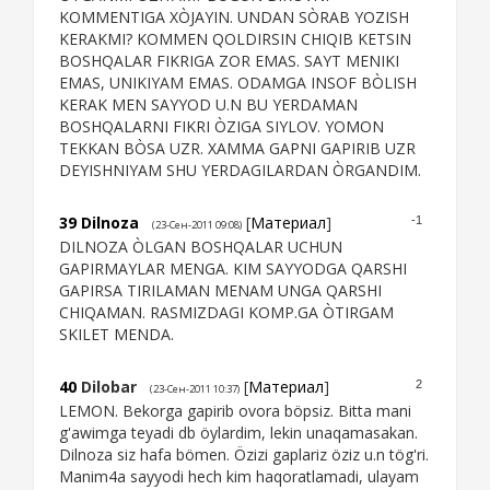
KOMMENTIGA XÒJAYIN. UNDAN SÒRAB YOZISH
KERAKMI? KOMMEN QOLDIRSIN CHIQIB KETSIN
BOSHQALAR FIKRIGA ZOR EMAS. SAYT MENIKI
EMAS, UNIKIYAM EMAS. ODAMGA INSOF BÒLISH
KERAK MEN SAYYOD U.N BU YERDAMAN
BOSHQALARNI FIKRI ÒZIGA SIYLOV. YOMON
TEKKAN BÒSA UZR. XAMMA GAPNI GAPIRIB UZR
DEYISHNIYAM SHU YERDAGILARDAN ÒRGANDIM.
39
Dilnoza
[
Материал
]
-1
(23-Сен-2011 09:08)
DILNOZA ÒLGAN BOSHQALAR UCHUN
GAPIRMAYLAR MENGA. KIM SAYYODGA QARSHI
GAPIRSA TIRILAMAN MENAM UNGA QARSHI
CHIQAMAN. RASMIZDAGI KOMP.GA ÒTIRGAM
SKILET MENDA.
40
Dilobar
[
Материал
]
2
(23-Сен-2011 10:37)
LEMON. Bekorga gapirib ovora böpsiz. Bitta mani
g'awimga teyadi db öylardim, lekin unaqamasakan.
Dilnoza siz hafa bömen. Özizi gaplariz öziz u.n tög'ri.
Manim4a sayyodi hech kim haqoratlamadi, ulayam