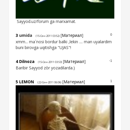
Sayyod.uz/forum ga marxamat.
3
umida
[
Материал
]
0
(15-Сен-2011 03:52)
xmm... ma`nosi bordur balki ,lekin .... man uyalardim
buni birovga uqitishga "UJAS"!
4
Dilnoza
[
Материал
]
-1
(15-Сен-2011 03:53)
Baribir Sayyod zòr yozadilarda.)
5
LEMON
[
Материал
]
1
(22-Сен-2011 06:06)