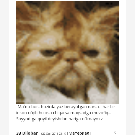
Ma`no bor.. hozirda yuz berayotgan narsa... har bir
inson o`qib hulosa chiqarsa maqsadga muvofiq...
Sayyod ga qoyil deyishdan nariga o`tmaymiz
33
Dilobar
[
Материал
]
0
(22-Сен-2011 23:14)