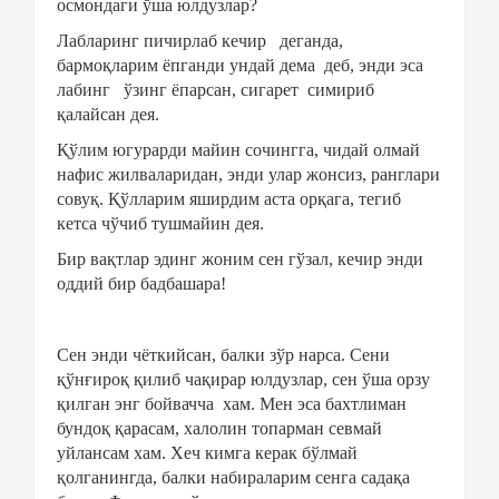
осмондаги ўша юлдузлар?
Лабларинг пичирлаб кечир
деганда,
бармоқларим ёпганди ундай дема
деб, энди эса
лабинг
ўзинг ёпарсан, сигарет
симириб
қалайсан дея.
Қўлим югурарди майин сочингга, чидай олмай
нафис жилваларидан, энди улар жонсиз, ранглари
совуқ. Қўлларим яширдим аста орқага, тегиб
кетса чўчиб тушмайин дея.
Бир вақтлар эдинг жоним сен гўзал, кечир энди
оддий бир бадбашара!
Сен энди чёткийсан, балки зўр нарса. Сени
қўнғироқ қилиб чақирар юлдузлар, сен ўша орзу
қилган энг бойвачча
хам. Мен эса бахтлиман
бундоқ қарасам, халолин топарман севмай
уйлансам хам. Хеч кимга керак бўлмай
қолганингда, балки набираларим сенга садақа