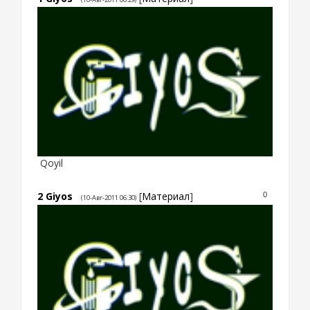
Qoyil
2
Giyos
[
Материал
]
0
(10-Авг-2011 06:30)