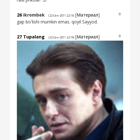
26
ikrombek
[
Материал
]
0
(22-Сен-2011 22:14)
gap bo'lishi mumkin emas. qoyil Sayyod.
27
Tupalang
[
Материал
]
0
(22-Сен-2011 22:19)