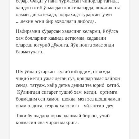
берар. Фақат у пайт турмассан чинорлар тагида,
хандон отиб ўтмасдан каптиваларда, лик-лик эта
олмай дискотекада, чоррахада турарсан
узун
....лекин эски бир ахволдаги либосда.
Набирамни кўрарсан хавасинг келарми, ё бўлса
хам болларинг камида детдомда, садақани
оларсан югуриб дўконга, йўқ нонга эмас энди
барматухага.
Шу ўйлар ўтаркан
кулиб юбордим, оғзимда
чиқиб кетди ужас деган сўз, қошлар эмас хайрон
сенда
татуаж, хайр детка дедим тез юриб
кетиб.
Қўлингдан сигарет тушиб хам
кетди,
ортимга
боқмадим сен хамон
шокда, мен эса шошиламан
онам олдига, тезроқ халолига
уйлантир
дея.
Токи бу шаддод юрак адашмай бир он, учиб
қолмасин яна чирой макрига.