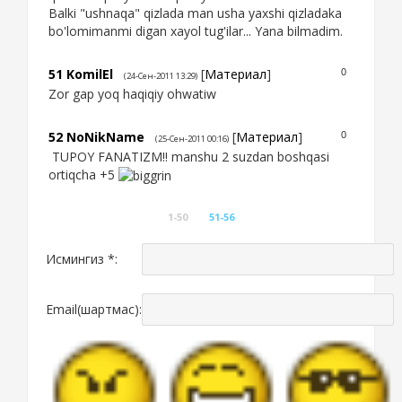
Balki "ushnaqa" qizlada man usha yaxshi qizladaka
bo'lomimanmi digan xayol tug'ilar... Yana bilmadim.
51
KomilEl
[
Материал
]
0
(24-Сен-2011 13:29)
Zor gap yoq haqiqiy ohwatiw
52
NoNikName
[
Материал
]
0
(25-Сен-2011 00:16)
TUPOY FANATIZM!! manshu 2 suzdan boshqasi
ortiqcha +5
1-50
51-56
Исмингиз *:
Email(шартмас):