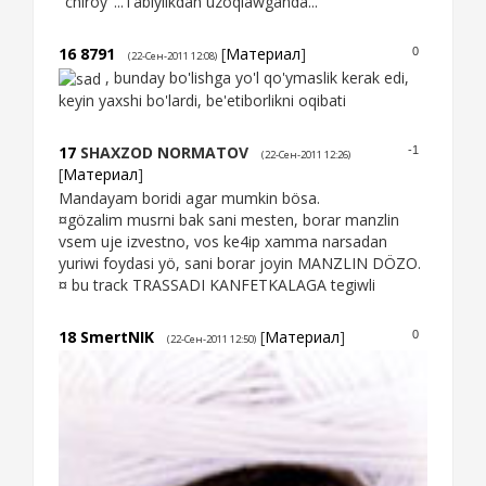
"chiroy"...Tabiylikdan uzoqlawganda...
16
8791
[
Материал
]
0
(22-Сен-2011 12:08)
, bunday bo'lishga yo'l qo'ymaslik kerak edi,
keyin yaxshi bo'lardi, be'etiborlikni oqibati
17
SHAXZOD NORMATOV
-1
(22-Сен-2011 12:26)
[
Материал
]
Mandayam boridi agar mumkin bösa.
¤gözalim musrni bak sani mesten, borar manzlin
vsem uje izvestno, vos ke4ip xamma narsadan
yuriwi foydasi yö, sani borar joyin MANZLIN DÖZO.
¤ bu track TRASSADI KANFETKALAGA tegiwli
18
SmertNIK
[
Материал
]
0
(22-Сен-2011 12:50)