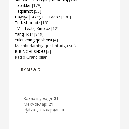
Tabriklar
[179]
Taqdimot
[55]
Hayriya| Akciya | Tadbir
[330]
Turk shou-biz
[16]
TV | Teatr, Kino.uz
[121]
Yangiliklar
[819]
Yulduzning qo'shnisi
[4]
Mashhurlarning qo'shnilariga so'z
BIRINCHI-SHOU
[5]
Radio Grand bilan
КИМЛАР:
Хозир шу ерда:
21
Мехмонлар:
21
Рўйхатдагилардан:
0