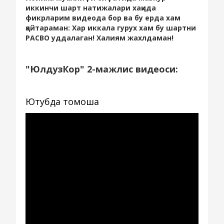
иккинчи шарт натижалари хақида
фикрларим видеода бор ва бу ерда хам
қайтараман: Хар иккала гурух хам бу шартни
РАСВО уддалаган! Халиям жахлдаман!
"ЮлдузКор" 2-мажлис видеоси:
Ютубда томоша