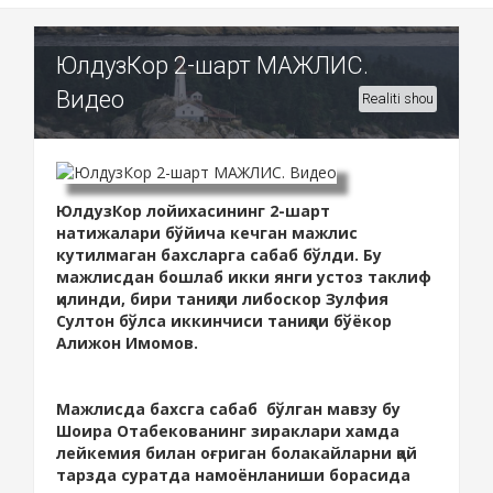
ЮлдузКор 2-шарт МАЖЛИС.
Видео
Realiti shou
ЮлдузКор лойихасининг 2-шарт
натижалари бўйича кечган мажлис
кутилмаган бахсларга сабаб бўлди. Бу
мажлисдан бошлаб икки янги устоз таклиф
қилинди, бири таниқли либоскор Зулфия
Султон бўлса иккинчиси таниқли бўёкор
Алижон Имомов.
Мажлисда бахсга сабаб бўлган мавзу бу
Шоира Отабекованинг зираклари хамда
лейкемия билан оғриган болакайларни қай
тарзда суратда намоёнланиши борасида