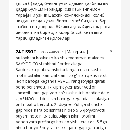
қилса бўлади, бунинг учун одамни қалбиям шу
қадар бўлиши керакдир, сиз каби энг ёмон
тарафини ўзини шахсий комплексидан келиб
чиққан холда кўриш билан эмас! Сиздака бир
шаблон ва доирада бўлишга ундайдиганлар эса
инсониятни бир ерда моғор босиб кетишига
тарғиб қиладиган қолоқлар!
24
TISSOT
[
Материал
]
0
(30-Янв-2015 01:51)
bu loyhani boshidan ko'rib kevomman malades
SAYYOD.COM rahbari Sardor akaga.
Sardor aka jurila yahshi tanlangan o'zini kasbini
mohir ustalari kamchiliklarni to'g'iri aniq etishvotti
lekin bahoga keganda ASAL... rang ro'yiga qarab
boho berishvotti 1- klipmeyker Jasur vedioni
kamchiliklarni gap yoo zo'r tushintirib berdide daje
UJASNOO didide lekin bahoga keganda ikkalasiga
bir hil baho bervotti. 2- dizyner Zulfiya shuncha
gapirdide hafa bo'lishmasin deb 5 5 qo'yvorvotti
buyam noto'ri. 3- stilist Alijon ishini profimi
bohoniyam proflarga hos qo'yish kerak edi 5 5ga
nima bor yo Shoyira bir-ikki qattu gapirganlariiga