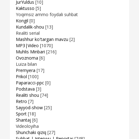
JurYuldus
[10]
Kaktusso
[5]
Yoqimsiz ammo foydali suhbat
Kongil
[0]
Kundalik-shou
[13]
Realiti serial
Mashhur ko'targan mavzu
[2]
MP3|Video
[1070]
Muhlis Minbari
[216]
Ovoznoma
[6]
Luiza bilan
Premyera
[17]
Prikol
[100]
Paparacci-ppc
[0]
Podstava
[3]
Realiti shou
[74]
Retro
[7]
Sayyod-show
[25]
Sport
[18]
Shantaj
[6]
Videoloyiha
Shunchaki qiziq
[27]
Suhbat | Intervyu | Reportaj
[748]