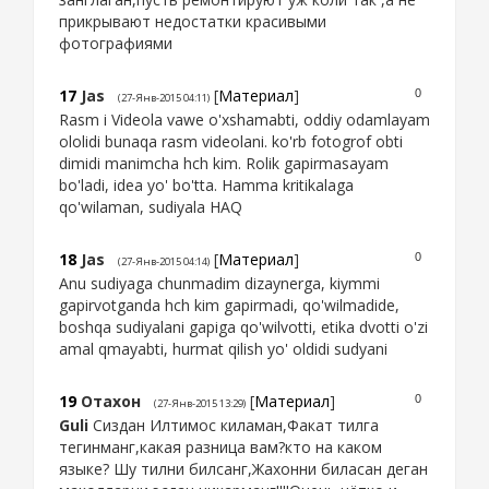
прикрывают недостатки красивыми
фотографиями
17
Jas
[
Материал
]
0
(27-Янв-2015 04:11)
Rasm i Videola vawe o'xshamabti, oddiy odamlayam
ololidi bunaqa rasm videolani. ko'rb fotogrof obti
dimidi manimcha hch kim. Rolik gapirmasayam
bo'ladi, idea yo' bo'tta. Hamma kritikalaga
qo'wilaman, sudiyala HAQ
18
Jas
[
Материал
]
0
(27-Янв-2015 04:14)
Anu sudiyaga chunmadim dizaynerga, kiymmi
gapirvotganda hch kim gapirmadi, qo'wilmadide,
boshqa sudiyalani gapiga qo'wilvotti, etika dvotti o'zi
amal qmayabti, hurmat qilish yo' oldidi sudyani
19
Отахон
[
Материал
]
0
(27-Янв-2015 13:29)
Guli
Сиздан Илтимос киламан,Факат тилга
тегинманг,какая разница вам?кто на каком
языке? Шу тилни билсанг,Жахонни биласан деган