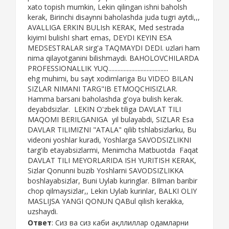
xato topish mumkin, Lekin qilingan ishni baholsh
kerak, Birinchi disaynni baholashda juda tugri aytdi,,,
AVALLIGA ERKIN BULIsh KERAK, Med sestrada
kiyimI bulishI shart emas, DEYDI KEYIN ESA
MEDSESTRALAR sirg'a TAQMAYDI DEDI. uzlari ham
nima qilayotganini bilishmaydi. BAHOLOVCHILARDA
PROFESSIONALLIK YUQ.......................................
ehg muhimi, bu sayt xodimlariga Bu VIDEO BILAN
SIZLAR NIMANI TARG"IB ETMOQCHISIZLAR.
Hamma barsani baholashda g'oya bulish kerak.
deyabdsizlar. LEKIN O'zbek tiliga DAVLAT TILI
MAQOMI BERILGANIGA yil bulayabdi, SIZLAR Esa
DAVLAR TILIMIZNI "ATALA" qilib tshlabsizlarku, Bu
videoni yoshlar kuradi, Yoshlarga SAVODSIZLIKNI
targ'ib etayabsizlarmi, Menimcha Matbuotda Faqat
DAVLAT TILI MEYORLARIDA ISH YURITISH KERAK,
Sizlar Qonunni buzib Yoshlarni SAVODSIZLIKKA
boshlayabsizlar, Buni Uylab kuringlar. BIlman baribir
chop qilmaysizlar,, Lekin Uylab kurinlar, BALKI OLIY
MASLIJSA YANGI QONUN QABul qilish kerakka,
uzshaydi.
Ответ
: Сиз ва сиз каби ақллиллар одамларни