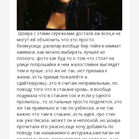
Шоира с этими сережками достала аж всех,и не
могут ей объяснить что это просто
безвкусица...расмлар вообще бир тийнга киммат
хаммаси...как можно выбирать лучшее из
плохого...фото как буд то о том что стоят на
улице попрошайки и чем жалостливее выглядят
тем и лучше...это же не так...нет призыва к
жизни...есть призыв пожалейте и
сдайте(кровь)...это я считаю неправильным...по
поводу того что в стакане кровь...я вообще
подумала что в стакане сок и если у одного
пролилось...то остальные просто поделятся...это
же так правильно и так по-узбекски...и не так
важно что там в стакане...есть идея...про стих
как уже писала...может он и неплохой...но шоира
прочитала его ужасно,еще хочу добавить по
поводу так называемого антуража,занглаган не
занглаган,пусть ремонтируют уж коли так ,а не