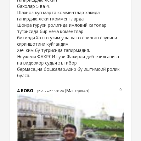
бахолар 5 ва 4.
Шахноз куп марта комментлар хакида
гапирдию,лекин комментларда
Шоира гурухи ролигида имловий хатолар
тугрисида бир неча коментлар
битилди.Хатто узим уша хато ёзилган ёзувини
скриншотини куйгандим.
Хеч ким бу тугрисида гапирмадия.
Неужели ФАХРЛИ сузи Фахирли деб ёзилганига
на видеокор судья эътибор
бермаса.,на бошкалар.Ахир бу иштимоий ролик
булса.
4
БОБО
[
Материал
]
0
(26-Янв-2015 08:29)