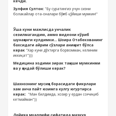
кечди.
Зулфия Султон:
"Бу суратингиз учун сизни
болакайлар ота-оналари бўғиб қўйиши мумкин!"
Ўша куни мажлисда унчалик
сезилмагандию, аммо видеони кўриб
шунақанги кулдимки... Шоира Отабекованинг
бахсидаги айрим сўзлари аниқ хит бўлса
керак
"Хар куни дўхтирга борвомман, келиним
иккиқат")))
Медицина ходими зирак тақиши мумкинми
ва у қандай бўлиши керак?
Шахнознинг мусиқа борасидаги фикрлари
хам анча пайт юзимга кулгу югуртирса
керак:
"Ман билдимда, хозир у ердан соғ чиқиб
кетмайман"))
Лойиха муаллифи сифатида мазкур