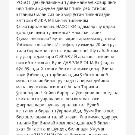
РОБОТ деб ўйлайдими тушунмайман! Хозир янги
бир тилни қонунан давлат тили деб таъсис
этганим билан сиз бир умр ўсган тилингиздан
хаттоки ФИКРЛАШингиз тилиниям
ўзгартиролмайсиз. НАХОТКИ одамлар шу қадар
қолоқки шуни тушунмаса? Нахотки тарих
ўқимагансизлар? Бу энг яқин тарихимизку, яъни
Ўзбекистон собит Иттифоқ тузумида 70 йил рус
тили бирламчи тил остида яшаган! Шу сабаб хам
шу давр одамлари ОИЛАВИЙ аралаш гапириши
сингиб кетилган! Буни ДАВРЛАР ОША ўз ўзидан
йўқ бўлади. Хозирги бир икки мишиқилар ўзича
энди ўзбекчада тарбияландим ўзбекман деб
миллатчилик билан русчада гапирма дейиши
мана шу аслида жиноят! Аввал Тарихни
ўрганларинг! Кейин бирорта ўқитувчи логопед ва
психологга учраларинг, хеч ким хаттоки
фикрлашлари шунақа аралаш тил бўлиб
кетганини бирдан тўғирламайди, буям ўзига хос
бир эволюцияни талаб этади! Яна кимлардир рус
тилини ўзи билмай комплексидан ғазаб билан
зхат битаётгани шундоқ билинади. Умуман
олганда ТИЛ БИЛМОҚ эл билмоқ, инглиз ва