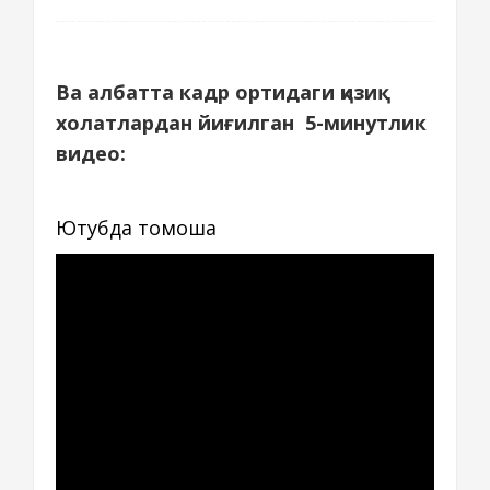
Ва албатта кадр ортидаги қизиқ
холатлардан йиғилган 5-минутлик
видео:
Ютубда томоша