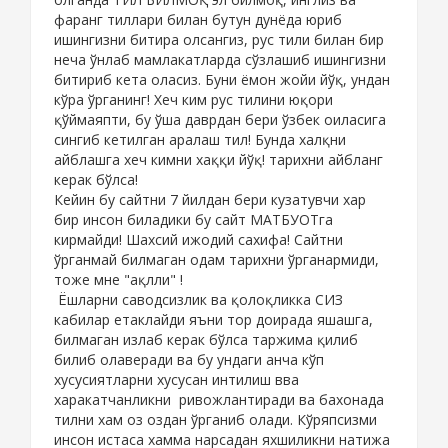
фаранг тиллари билан бутун дунёда юриб
ишингизни битира олсангиз, рус тили билан бир
неча ўнлаб мамлакатларда сўзлашиб ишингизни
битириб кета оласиз. Буни ёмон жойи йўқ, ундан
кўра ўрганинг! Хеч ким рус тилини юқори
қўймаяпти, бу ўша даврдан бери ўзбек оиласига
сингиб кетилган аралаш тил! Бунда халқни
айблашга хеч кимни хаққи йўқ! тарихни айбланг
керак бўлса!
Кейин бу сайтни 7 йилдан бери кузатувчи хар
бир инсон биладики бу сайт МАТБУОТга
кирмайди! Шахсий ижодий сахифа! Сайтни
ўрганмай билмаган одам тарихни ўрганармиди,
тоже мне "ақлли" !
Ёшларни саводсизлик ва қолоқликка СИЗ
кабилар етаклайди яъни тор доирада яшашга,
билмаган излаб керак бўлса таржима қилиб
билиб олаверади ва бу ундаги анча кўп
хусусиятларни хусусан интилиш вва
харакатчанликни ривожлантиради ва бахонада
тилни хам оз оздан ўрганиб олади. Кўряпсизми
инсон истаса хамма нарсадан яхшиликни натижа