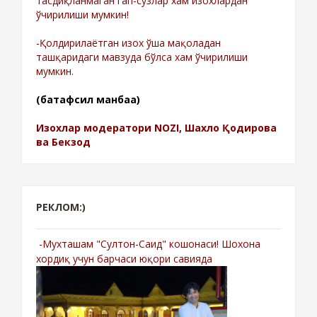
тасдиқланмаган гап-сўзлар хам изохлардан
ўчирилиши мумкин!
-Қолдирилаётган изох ўша мақоладан
ташқаридаги мавзуда бўлса хам ўчирилиши
мумкин.
(батафсил манбаа)
Изохлар модератори NOZI, Шахло Қодирова
ва Бекзод
РЕКЛОМ:)
-Мухташам "Султон-Саид" кошонаси! Шохона
хордиқ учун барчаси юқори савияда