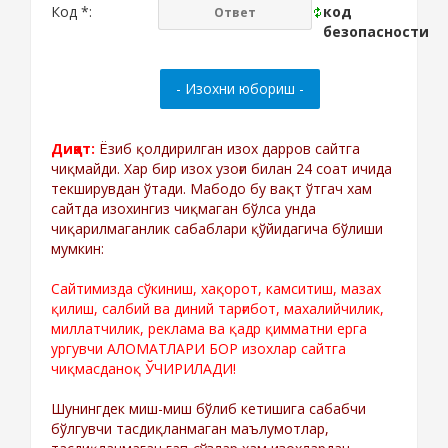
Код *:
Диққат:
Ёзиб қолдирилган изох дарров сайтга
чиқмайди. Хар бир изох узоғи билан 24 соат ичида
текширувдан ўтади. Мабодо бу вақт ўтгач хам
сайтда изохингиз чиқмаган бўлса унда
чиқарилмаганлик сабаблари қўйидагича бўлиши
мумкин:
Сайтимизда сўкиниш, хақорот, камситиш, мазах
қилиш, салбий ва диний тарғибот, махалийчилик,
миллатчилик, реклама ва қадр қимматни ерга
ургувчи АЛОМАТЛАРИ БОР изохлар сайтга
чиқмасданоқ ЎЧИРИЛАДИ!
Шунингдек миш-миш бўлиб кетишига сабабчи
бўлгувчи тасдиқланмаган маълумотлар,