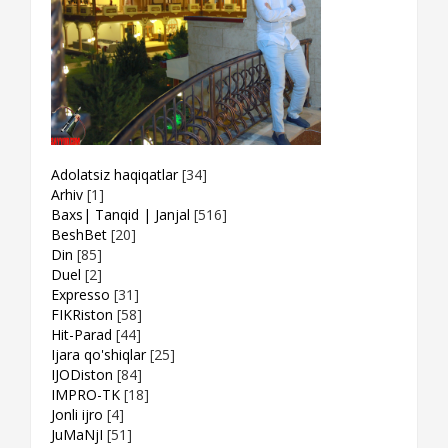
Adolatsiz haqiqatlar
[34]
Arhiv
[1]
Baxs| Tanqid | Janjal
[516]
BeshBet
[20]
Din
[85]
Duel
[2]
Expresso
[31]
FIKRiston
[58]
Hit-Parad
[44]
Ijara qo'shiqlar
[25]
IJODiston
[84]
IMPRO-TK
[18]
Jonli ijro
[4]
JuMaNjI
[51]