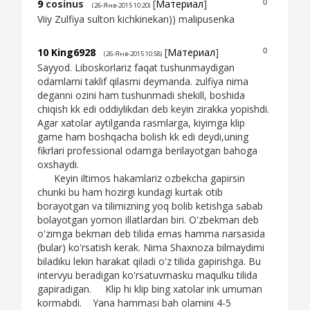
9
cosinus
[
Материал
]
0
(26-Янв-2015 10:20)
Viiy Zulfiya sulton kichkinekan)) malipusenka
10
King6928
[
Материал
]
0
(26-Янв-2015 10:58)
Sayyod. Liboskorlariz faqat tushunmaydigan
odamlarni taklif qilasmi deymanda. zulfiya nima
deganni ozini ham tushunmadi shekill, boshida
chiqish kk edi oddiylikdan deb keyin zirakka yopishdi.
Agar xatolar aytilganda rasmlarga, kiyimga klip
game ham boshqacha bolish kk edi deydi,uning
fikrlari professional odamga berilayotgan bahoga
oxshaydi.
Keyin iltimos hakamlariz ozbekcha gapirsin
chunki bu ham hozirgi kundagi kurtak otib
borayotgan va tilimizning yoq bolib ketishga sabab
bolayotgan yomon illatlardan biri. O'zbekman deb
o'zimga bekman deb tilida emas hamma narsasida
(bular) ko'rsatish kerak. Nima Shaxnoza bilmaydimi
biladiku lekin harakat qiladi o'z tilida gapirishga. Bu
intervyu beradigan ko'rsatuvmasku maqulku tilida
gapiradigan. Klip hi klip bing xatolar ink umuman
kormabdi. Yana hammasi bah olamini 4-5