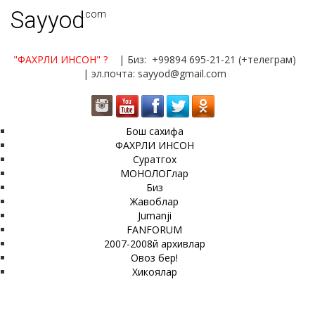
Sayyod
.com
"ФАХРЛИ ИНСОН"
?
| Биз: +99894 695-21-21 (+телеграм)
| эл.почта: sayyod@gmail.com
Бош сахифа
ФАХРЛИ ИНСОН
Суратгох
МОНОЛОГлар
Биз
Жавоблар
Jumanji
FANFORUM
2007-2008й архивлар
Овоз бер!
Хикоялар