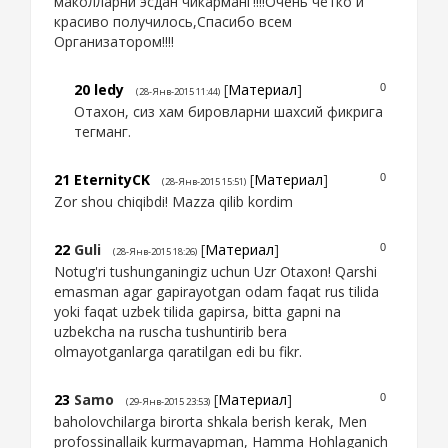
маколларни эсдан чикарманг!!!!Очень чётко и
красиво получилось,Спасибо всем
Организатором!!!!
20
ledy
[
Материал
]
0
(28-Янв-2015 11:44)
Отахон, сиз хам бировларни шахсий фикрига
тегманг.
21
EternityCK
[
Материал
]
0
(28-Янв-2015 15:51)
Zor shou chiqibdi! Mazza qilib kordim
22
Guli
[
Материал
]
0
(28-Янв-2015 18:26)
Notug'ri tushunganingiz uchun Uzr Otaxon! Qarshi
emasman agar gapirayotgan odam faqat rus tilida
yoki faqat uzbek tilida gapirsa, bitta gapni na
uzbekcha na ruscha tushuntirib bera
olmayotganlarga qaratilgan edi bu fikr.
23
Samo
[
Материал
]
0
(29-Янв-2015 23:53)
baholovchilarga birorta shkala berish kerak, Men
profossinallaik kurmayapman, Hamma Hohlaganich