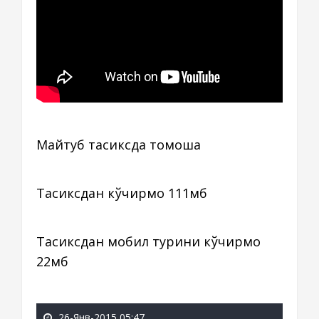
Майтуб тасиксда томоша
Тасиксдан кўчирмоқ 111мб
Тасиксдан мобил турини кўчирмоқ
22мб
26-Янв-2015 05:47