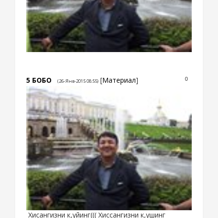
5
БОБО
[
Материал
]
0
(26-Янв-2015 08:55)
Хисангизни к,уйинг((( Хиссангизни к,ушинг