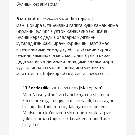
булиши керакмасми?
6
мархабо
[
Материал
]
0
(26-Янв-2015 09:20)
ман Шойира Отабеквани гапига кушиламан нима
биринчи Зулфия Султон канакадир бошкача
булиш керак деди болаларни кунглини
кутарадиган хамширани куриниши шарт эмас
игрушкаларми нимадур деб туриб кейн зираги
бумиди хамширага мос мас одий булиш керак
деди узи нима деганини биладими канака жури
ууу тушинарсиз узини гапларини узи икки уч
марта эшитиб фикирлаб курсин илтмосссссс
13
Sardor4ik
[
Материал
]
0
(26-Янв-2015 11:34)
Man "absolyutno" Zulfiani fikriga qo'shilaman!
Shoirani ziragi imidjiga mos emasdi, bu ziragini
boshqa bir tadbirda foydalangani maqul edi.
Medsestira ko'rinshida skromniro zirak taqishi
yoki umuman taqmaslik kerak edi mani fikrim
bo'yicha!