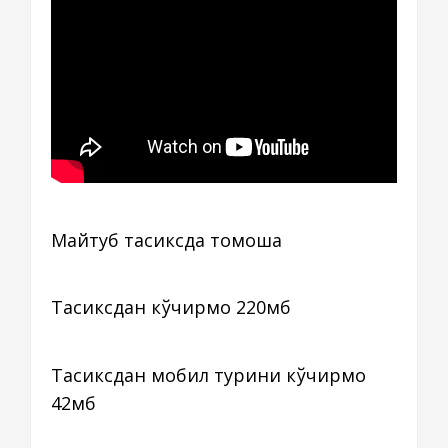
Майтуб тасиксда томоша
Тасиксдан кўчирмоқ 220мб
Тасиксдан мобил турини кўчирмоқ
42мб