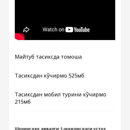
Майтуб тасиксда томоша
Тасиксдан кўчирмоқ 525мб
Тасиксдан мобил турини кўчирмоқ
215мб
Шунингдек аввалги 1-мажлисдаги устоз