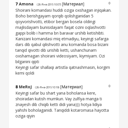
7
Amona
[
Материал
]
0
(26-Янв-2015 10:07)
Shoirani komandasi huddi oziga oxshagan injiqakan.
Boho berishgayam qorqib qolishganidan 5
qoyvorishvotti, etibor bergan bosela oldingi
majlisdayam bunisidayam faqat ozini oqlashvotti
gappi bolib i hamma bn baravar urshib ketishibti.
Kanizani komandasi miq etmadiyu, keyingi safarga
dars dib qabul qilishvotti anu komanda bosa bizani
tanqid qivotti dib urishib ketti, ushanchunam
oxshamagan shoirani videosiyam, kiymiyam. Ozi
bilganini qipti
Keyingi safar shallaqi artistla qatnashmasin, korgim
kemi qoldi
8
MeRoJ
[
Материал
]
0
(26-Янв-2015 10:19)
Keyingi safar bu shart yana boholansa kere,
shoiradan kutish mumkun. Vay zulfiya manga ti
znayesh dib chiqib ketti didi yana))) hotya lidiya
yahshi boholaganidi. Tanqiddi kotaromasa hayotta
oziga qiyin