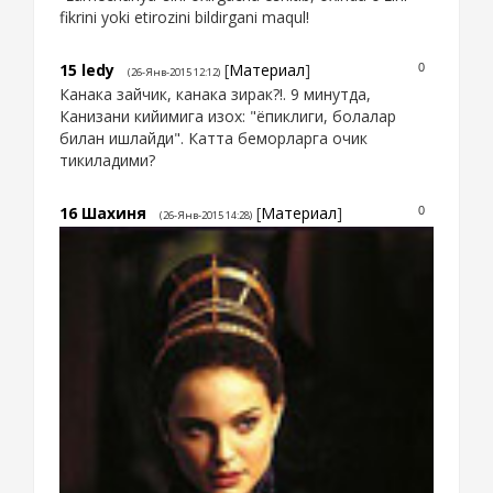
fikrini yoki etirozini bildirgani maqul!
15
ledy
[
Материал
]
0
(26-Янв-2015 12:12)
Канака зайчик, канака зирак?!. 9 минутда,
Канизани кийимига изох: "ёпиклиги, болалар
билан ишлайди". Катта беморларга очик
тикиладими?
16
Шахиня
[
Материал
]
0
(26-Янв-2015 14:28)