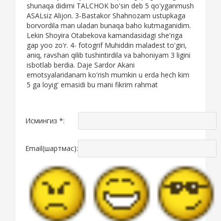
shunaqa didimi TALCHOK bo'sin deb 5 qo'yganmush
ASALsiz Alijon. 3-Bastakor Shahnozam ustupkaga
borvordila man uladan bunaqa baho kutmaganidim.
Lekin Shoyira Otabekova kamandasidagi she'riga
gap yoo zo'r. 4- fotogrif Muhiddin maladest to'giri,
aniq, ravshan qilib tushintirdila va bahoniyam 3 ligini
isbotlab berdia. Daje Sardor Akani
emotsyalaridanam ko'rish mumkin u erda hech kim
5 ga loyig' emasidi bu mani fikrim rahmat
Исмингиз *:
Email(шартмас):