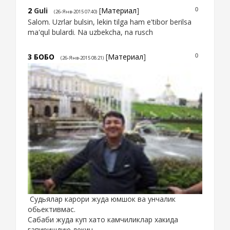
2
Guli
[
Материал
]
0
(26-Янв-2015 07:40)
Salom. Uzrlar bulsin, lekin tilga ham e'tibor berilsa
ma'qul bulardi. Na uzbekcha, na rusch
3
БОБО
[
Материал
]
0
(26-Янв-2015 08:21)
Судьялар карори жуда юмшок ва унчалик
обьективмас.
Сабаби жуда куп хато камчиликлар хакида
гапиришдию,лекин