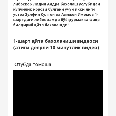
либоскор Лидия Андре бахолаш услубидан
кўпчилик норози бўлгани учун икки янги
устоз Зулфия Султон ва Алижон Имомов 1-
шартдаги либос хамда бўёқ-турмакка фикр
билдириб қайта бахолашди!
1-шарт қайта бахоланиши видеоси
(атиги деярли 10 минутлик видео)
Ютубда томоша