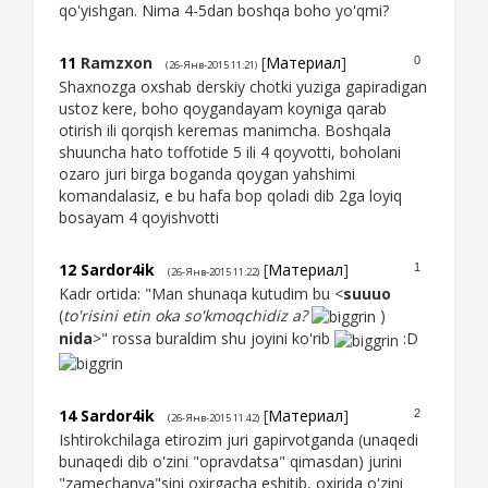
qo'yishgan. Nima 4-5dan boshqa boho yo'qmi?
11
Ramzxon
[
Материал
]
0
(26-Янв-2015 11:21)
Shaxnozga oxshab derskiy chotki yuziga gapiradigan
ustoz kere, boho qoygandayam koyniga qarab
otirish ili qorqish keremas manimcha. Boshqala
shuuncha hato toffotide 5 ili 4 qoyvotti, boholani
ozaro juri birga boganda qoygan yahshimi
komandalasiz, e bu hafa bop qoladi dib 2ga loyiq
bosayam 4 qoyishvotti
12
Sardor4ik
[
Материал
]
1
(26-Янв-2015 11:22)
Kadr ortida: "Man shunaqa kutudim bu <
suuuo
(
to'risini etin oka so'kmoqchidiz a?
)
nida
>" rossa buraldim shu joyini ko'rib
:D
14
Sardor4ik
[
Материал
]
2
(26-Янв-2015 11:42)
Ishtirokchilaga etirozim juri gapirvotganda (unaqedi
bunaqedi dib o'zini "opravdatsa" qimasdan) jurini
"zamechanya"sini oxirgacha eshitib, oxirida o'zini