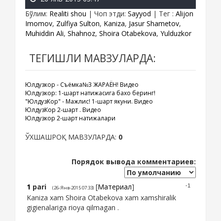
Бўлим
:
Realiti shou
|
Чоп этди
:
Sayyod
|
Тег
:
Alijon
Imomov
,
Zulfiya Sulton
,
Kaniza
,
Jasur Shametov
,
Muhiddin Ali
,
Shahnoz
,
Shoira Otabekova
,
Yulduzkor
ТЕГИШЛИ МАВЗУЛАРДА:
Юлдузкор - Съёмка№3 ЖАРАЁН! Видео
Юлдузкор: 1-шарт натижасига бахо беринг!
"ЮлдузКор" - Мажлис! 1-шарт якуни. Видео
ЮлдузКор 2-шарт . Видео
Юлдузкор 2-шарт натижалари
ЎХШАШРОҚ МАВЗУЛАРДА:
0
Порядок вывода комментариев:
1
pari
[
Материал
]
-1
(26-Янв-2015 07:33)
Kaniza xam Shoira Otabekova xam xamshiralik
gigienalariga rioya qilmagan .