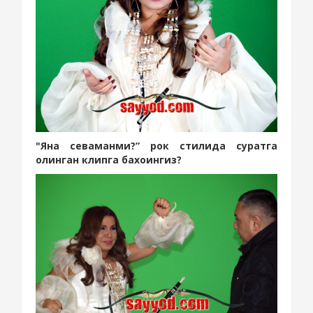
"Яна севаманми?” рок стилида суратга
олинган клипга бахоингиз?