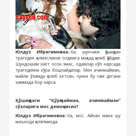
Юлдуз Ибрагимовна:
-Ха, шунчаки қўшиқдан
трагедия қилмасликни олдимга мақсад қилиб қўйдим.
Шундоқ хам хаёт осон эмас, одамлар кўп нарсада
трагедияни кўра бошлайдилар. Мен ачинмайман,
майли ўзимда қолиб кетсин, чунки бу ғам дегани
хаммада бор нарса.
Қўшиқдаги "Қўрқмайман, ачинмайман”
сўзларига мос демоқчисиз?
Юлдуз Ибрагимовна:
-Ха, мос. Айнан мана шу
маънода қиляпмизда.