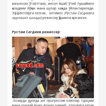
маъносиз ўтаётгани, инсон яшаб ўтиб пушаймон
қиладими йўқми мана шулар хақида ўйлантирилади.
Эффектларга келсак,
илтимос
(Рустам Сагдиевга
мурожаат қилади)
режиссер қўшимча қилсангиз.
Рустам Сагдиев режиссер:
-
Хозирда дунёда энг прогрессив клиплар туркуми
мана шундай яшил фонда олиниб, атрофига керак