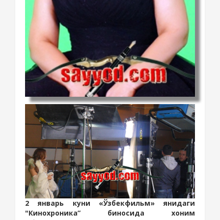
2 январь куни «Ўзбекфильм»
янидаги
"Кинохроника” биносида хоним