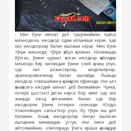
- Мен буни хиёнат деб тушунмайман. Қайси
маънода
-
ки, ижодкор одам изланиши керак. Ҳар
хил ижодкорлар билан ишлаши керак. Мен буни
тўғри маънода, тўғри қабул қиламан. Изланишда
бўлган, ўзини ҳурмат қилган ижодкор қайсидир
маънода бир хилликдан ўзини олиб қочиш учун,
ҳар хил режиссёрлар, модельерлар,
аранжеровкачилар билан ишлайди. Ўшанда
ижодкор томошабинга қизиқарли кўринади. Уни ҳеч
қанақасига ижодий хиёнат деб билмайман. Чунки,
почерк
(дастхат)
деган нарса бор, минг ҳар хил
жанрда ижод қилганимиз билан ҳар бир
ижодкорни ўзини почерки сезилади. Юлдуз
Усмоновадек санъаткор учун, бу тўғри иш деб
биламан. Бошқа ижодкорлар билан ишлаган
ишларини меникидан устун, ёки ёмон деб
айтолмайман, клипларида ўзига яраша қанақадир