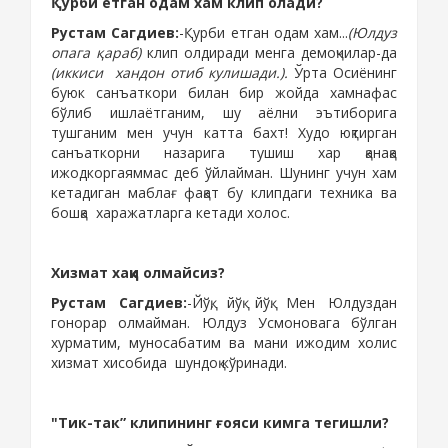
Қурби етган одам хам клип олади?
Рустам Сагдиев
:
-Қурби етган одам хам...
(Юлдуз
опага қараб)
клип олдиради менга демоқчилар-да
(иккиси
хандон отиб кулишади.).
Ўрта Осиёнинг
буюк санъаткори билан бир жойда хамнафас
бўлиб ишлаётганим, шу аёлни эътиборига
тушганим мен учун катта бахт! Худо юқтирган
санъаткорни назарига тушиш хар қанақа
ижодкоргаяммас деб ўйлайман. Шунинг учун хам
кетадиган маблағ фақат
бу клипда
ги
техника ва
бошқа
харажатларга кетади холос.
Хизмат хаққи олмайсиз?
Рустам Сагдиев
:
-Йўқ, йўқ йўқ. Мен Юлдуздан
гонорар олмайман. Юлдуз Усмоновага бўлган
хурматим, муносабатим ва мани ижодим холис
хизмат хисобида
шундоқ кўринади.
"Тик-так” клипининг ғояси кимга тегишли?