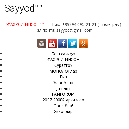
Sayyod
.com
"ФАХРЛИ ИНСОН"
?
| Биз: +99894 695-21-21 (+телеграм)
| эл.почта: sayyod@gmail.com
Бош сахифа
ФАХРЛИ ИНСОН
Суратгох
МОНОЛОГлар
Биз
Жавоблар
Jumanji
FANFORUM
2007-2008й архивлар
Овоз бер!
Хикоялар