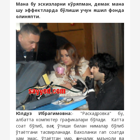
Мана бу эскизларни кўряпман, демак мана
шу эффектларда бўлиши учун яшил фонда
олиняпти.
Юлдуз Ибрагимовна:
- "Раскадровка" бу,
албатта компютер графикалари бўлади.
Катта
соат бўлиб, вақт ўтиши билан нималар бўлиб
ўтаётгани тасвирланади. Вахоланки гап соатда
хам эмас, ўтаётган умр, қанчалик маъноли ва