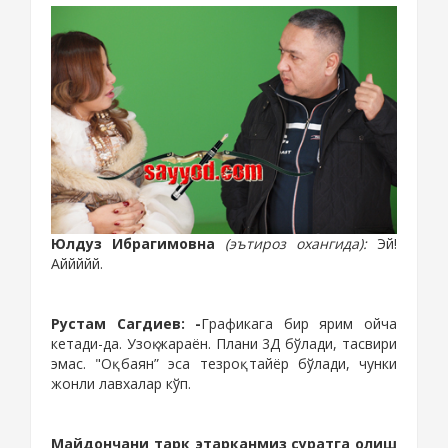
Юлдуз Ибрагимовна
(эътироз охангида)
:
Эй!
Аййййй.
Рустам Сагдиев:
-
Графикага бир ярим ойча
кетади-да. Узоқ жараён.
Плани 3Д бўлади,
тасвири
эмас.
"Оқ баян”
эса
тезроқ тайёр бўлади, чунки
жонли лавхалар кўп.
Майдончани тарк этарканмиз суратга олиш