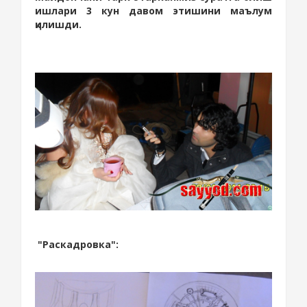
ишлари 3 кун давом этишини маълум
қилишди.
"Раскадровка":