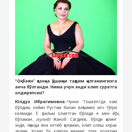
"Оқ баян” қозоқча қўшиқни тақдим қилганингизга
анча бўлганди.
Нима учун энди клип суратга
олдиряпсиз?
Юлдуз Ибрагимовна:
-
Чунки Тошкентда кам
бўлдим, кейин Рустам билан вақтимиз хеч тўғри
келмади. Ё фильм олаётган бўлади
ё мен йўқ
бўламан.
(кулиб)
Жаноб Сагдиев, бўлди қилинг
энди, яқинда яна кетиб қоламан, клип олиш керак
дедим.
Хозир бу клипда менинг трек холатим