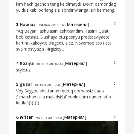
kim hech qachon teng kelolmaydi. Doim osmondagi
yulduz kabi porlang sizi sondiriwlariga izin bermang.
3
Наргиз
[
Материал
]
0
(04-Янв-2011 16:36)
"Aq Bayan" ashulasini eshitkandim. Tasirli! Galati
bob ketasiz. Slushaya etu pesnyu predstavlyaete
kartinu kakoy-to tragedii, slez. Navernoe eto i est
svaimosvyaz s Kirgiziey...
4
Roziya
[
Материал
]
0
(05-Янв-2011 02:06)
style.uz
5
guzal
[
Материал
]
0
(05-Янв-2011 13:08)
Voy Sayyod shettanam quruq qomabsiz aaaa
;)charchamisila maladsi:))People.com danam utib
ketila:))))))))
6
writer
[
Материал
]
0
(05-Янв-2011 14:42)