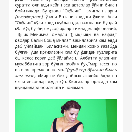
суратга олинади
кейин эса актерлар ўйини билан
бойитилади. Бу қозоқча "Оқ баян”
эмигрантларни
(мусофирлар)
, ўзини Ватани хақидаги қўшиғи. Асли
"Оқ баян” кўли хақида куйланади, вахоланки бундай
кўл йўқ, бу бир мусофирлар гимнидек афсонавий,
қўшиқ. Менимча омадли қўшиқ чиққан ва нафақат
қозоқлар балки бошқа миллат вакилларига хам ёқади
деб ўйлайман. Биласизми, мендан хозир ғазабда
бўлган ўша қирғизларни хам бу қўшиқдан кўзларига
ёш келса керак деб ўйлайман.
Албатта уларнинг
мухаббатига зор бўлган жойим йўқ, "
мир тесен но
в то же время он не мал
”
(дунё тор бўлгани билан
кам эмас)
.
«М
ир не без добр
ых людей»
. Ақлли ва
яхши инсонлар жуда кўп. Қирғизлар орасида хам
шундайлари борлигига ишонаман.