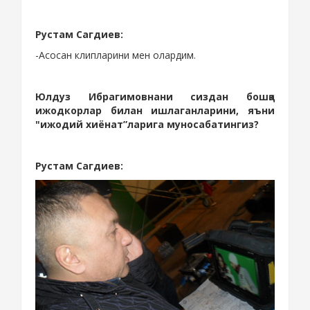
Рустам Сагдиев
:
-Асосан клипларини мен олардим.
Юлдуз Ибрагимовнани сиздан бошқа
ижодкорлар билан ишлаганларини, яъни
"ижодий хиёнат”ларига муносабатингиз?
Рустам Сагдиев
: