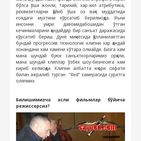
бўлса ўша жонли, тарихий
, хар-хил атрибутика,
реквизитларни қўйиб ўша
оз вақт муддатида
ғоядаги
мухтини кўрсатиб бери
лмоқда. Яъни
инсонни умри давомида
бошидан ўтган
кечинмаларини
қандайдир бир санъат даражасида
кўрсатиб бериш. Дунё миқиёсида қўлланилаётган
бундай прогрессив технологик клипни хар қандай
хонандани хам хамёни кўтара олмайди.
Бизга хам
мана шундай буюк санъаткорларимиз орқали,
мана шундай клиплар ўзбек шоу-бизнесига хам
кириб келмоқда. Клипни албатта юқори сифати
билан ажралиб турган
"Red” камерасида суратга
оляпмиз.
Билишимизча асли фильмлар бўйича
режиссерсиз
?