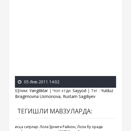
05-Янв-2011 14:02
Бўлим
:
Yangiliklar
|
Чоп этди
:
Sayyod
|
Тег
:
Yulduz
Ibragimovna Usmonova
,
Rustam Sagdiyev
ТЕГИШЛИ МАВЗУЛАРДА:
Қисқа сатрлар: Лола ўрнига Райхон, Лола бу орада