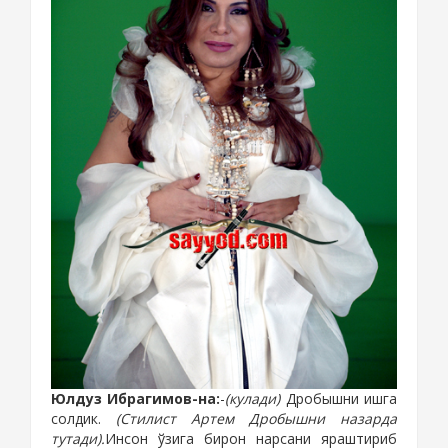
Юлдуз Ибрагимов-на:
-
(кулади)
Дробышни ишга
солдик.
(
Стилист
Артем Дробы
шни назарда
тутади).
Инсон ўзига бирон
нарсани яраштириб