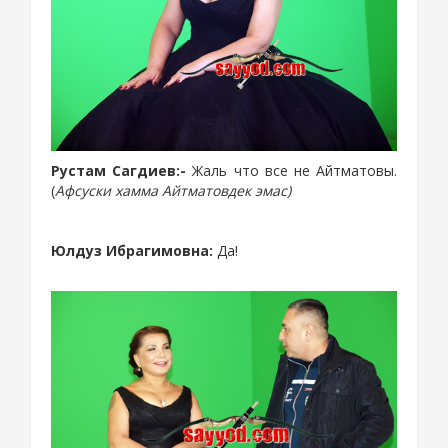
Рустам Сагдиев:-
Жаль что все не Айтматовы.
(
Афсуски хамма Айтматовдек эмас)
Юлдуз
Ибрагимовна
:
Да!