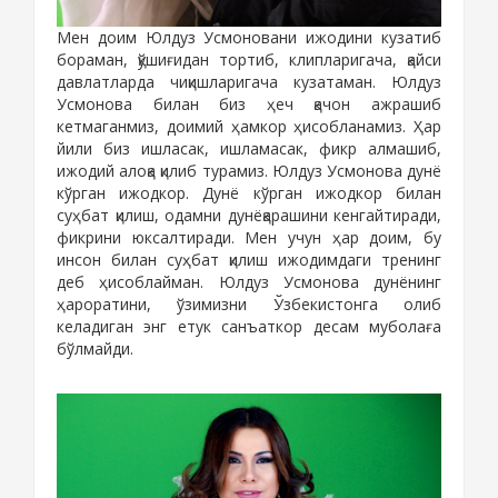
Мен доим Юлдуз Усмоновани ижодини кузатиб
бораман, қўшиғидан тортиб, клипларигача, қайси
давлатларда чиқишларигача кузатаман. Юлдуз
Усмонова билан биз ҳеч қачон ажрашиб
кетмаганмиз, доимий ҳамкор ҳисобланамиз. Ҳар
йили биз ишласак, ишламасак, фикр алмашиб,
ижодий алоқа қилиб турамиз. Юлдуз Усмонова дунё
кўрган ижодкор. Дунё кўрган ижодкор билан
суҳбат қилиш, одамни дунёқарашини кенгайтиради,
фикрини юксалтиради. Мен учун ҳар доим, бу
инсон билан суҳбат қилиш ижодимдаги тренинг
деб ҳисоблайман. Юлдуз Усмонова дунёнинг
ҳароратини, ўзимизни Ўзбекистонга олиб
келадиган энг етук санъаткор десам муболаға
бўлмайди.