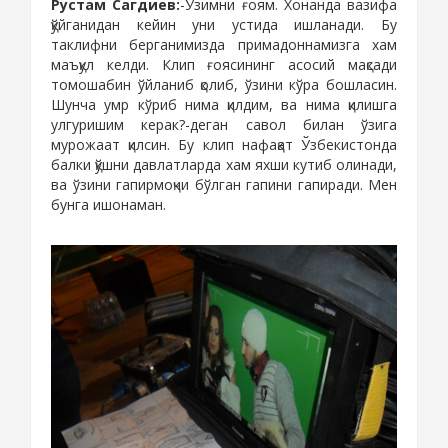
Рустам Сагдиев
:
-Ўзимни ғоям.
Хонанда вазифа
қўйганидан кейин уни устида ишланади.
Бу
таклифни берганимизда примадоннамизга хам
маъқул келди. Клип ғоясининг асосий мақсади
томошабин ўйланиб қолиб, ўзини кўра бошласин.
Шунча умр кўриб нима қилдим, ва нима қилишга
улгуришим керак?-деган савол билан ўзига
мурожаат қилсин. Бу клип нафақат Ўзбекистонда
балки қўшни давлатларда хам яхши кутиб олинади,
ва ўзини гапирмоқчи бўлган гапини гапиради. М
ен
бунга ишонаман.