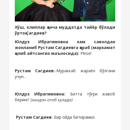
Хўш, клиплар қанча муддатда тайёр бўлади
ўртоқ Сагдиев?
Юлдуз Ибрагимовна хам саволдан
жонланиб Рустам Сагдиевга қараб (мархамат
қилиб айтсангиз маъносида):
Plese!
Рустам Сагдиев:
-
Мураккаб жараён бўлгани
учун…
Юлдуз Ибрагимовна:
Битта тўғри жавоб
беринг!
(
хандон отиб кулади)
Рустам Сагдиев
:
-
Бир ойда
битирамиз.