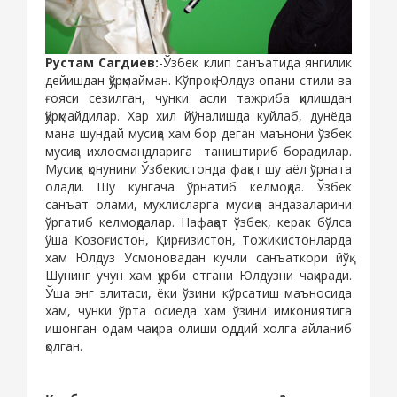
Рустам Сагдиев
:
-Ўзбек клип санъатида янгилик
дейишдан қўрқмайман. Кўпроқ Юлдуз опани стили ва
ғояси сезилган, чунки асли тажриба қилишдан
қўрқмайдилар. Хар хил йўналишда куйлаб, дунёда
мана шундай мусиқа хам бор деган маънони ўзбек
мусиқа ихлосмандларига
таништириб борадилар.
Мусиқа қонунини Ўзбекистонда фақат шу аёл ўрната
олади. Шу кунгача ўрнатиб келмоқда. Ўзбек
санъат олами, мухлисларга мусиқа андазаларини
ўргатиб келмоқдалар. Нафақат ўзбек, керак бўлса
ўша Қозоғистон, Қирғизистон, Тожикистонларда
хам Юлдуз Усмоновадан кучли санъаткори йўқ.
Шунинг учун хам қурби етгани Юлдузни чақиради.
Ўша энг элитаси, ёки ўзини кўрсатиш маъносида
хам, чунки ўрта осиёда хам ўзини имкониятига
ишонган одам чақира олиши оддий холга айланиб
қолган.