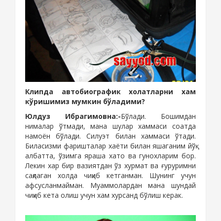
Клипда автобиографик холатларни хам
кўришимиз мумкин бўладими?
Юлдуз Ибрагимовна:-
Бўлади. Бошимдан
нималар ўтмади, мана шулар хаммаси соатда
намоён бўлади. Силуэт билан хаммаси ўтади.
Биласизми фаришталар хаёти билан яшаганим йўқ
албатта, ўзимга яраша хато ва гунохларим бор.
Лекин хар бир вазиятдан ўз хурмат ва ғуруримни
сақлаган холда чиқиб кетганман. Шунинг учун
афсусланмайман. Муаммолардан мана шундай
чиқиб кета олиш учун хам хурсанд бўлиш керак.