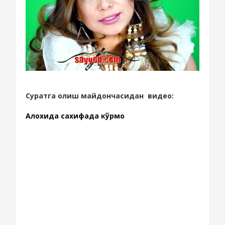
Суратга олиш майдончасидан видео:
Алохида сахифада кўрмоқ