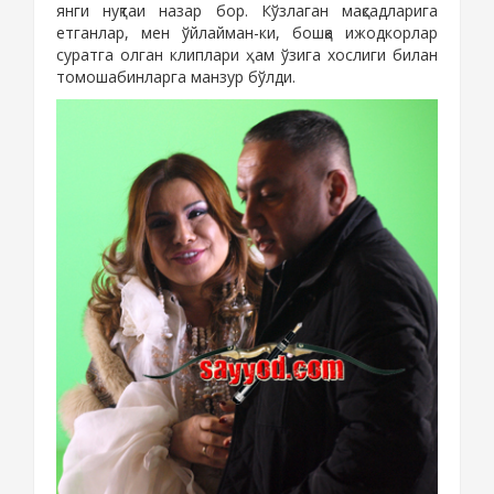
янги нуқтаи назар бор. Кўзлаган мақсадларига
етганлар, мен ўйлайман-ки, бошқа ижодкорлар
суратга олган клиплари ҳам ўзига хослиги билан
томошабинларга манзур бўлди.