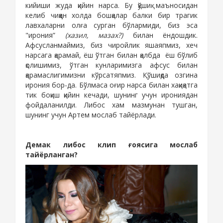
кийиши жуда қийин нарса. Бу қўшиқ маъносидан
келиб чиққан холда бошқалар балки бир трагик
лавхаларни олға сурган бўлармиди, биз эса
"ирония”
(хазил, мазах?)
билан ёндошдик.
Афсусланмаймиз, биз чиройлик яшаяпмиз, хеч
нарсага қарамай, ёш ўтган билан қалбда
ёш бўлиб
қолишимиз, ўтган кунларимизга афсус билан
қарамаслигимизни кўрсатяпмиз. Қўшиқда озгина
ирония бор-да. Бўлмаса оғир нарса билан хақиқатга
тик боқиш қийин кечади, шунинг учун ирониядан
фойдаланилди. Либос хам мазмунан тушган,
шунинг учун Артем мослаб тайёрлади.
Демак либос клип ғоясига мослаб
тайёрланган?