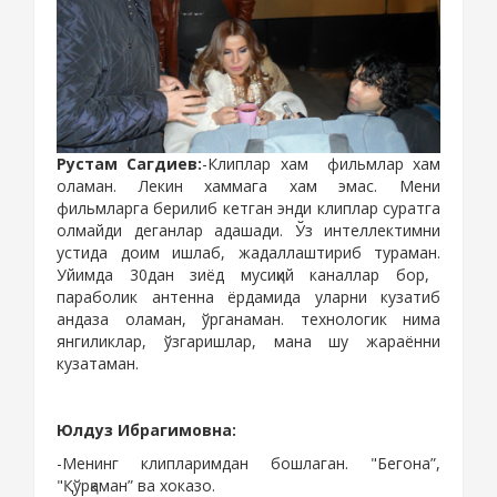
Рустам Сагдиев
:
-Клиплар хам
фильмлар хам
оламан. Л
екин хаммага хам эмас.
Мени
фильмларга берилиб кетган энди клиплар суратга
олмайди деганлар адашади. Ў
з интеллектимни
устида доим ишлаб, жадаллаштириб тураман.
Уйимда 30дан зиёд мусиқий каналлар бор,
параболик антенна ёрдамида уларни кузатиб
андаза оламан, ўрганаман. технологик нима
янгиликлар, ўзгаришлар, мана шу жараённи
кузатаман.
Юлдуз Ибрагимовна:
-
Менинг к
липлар
им
дан бошлаган. "Бегона”,
"Қўрқаман” ва хоказо.