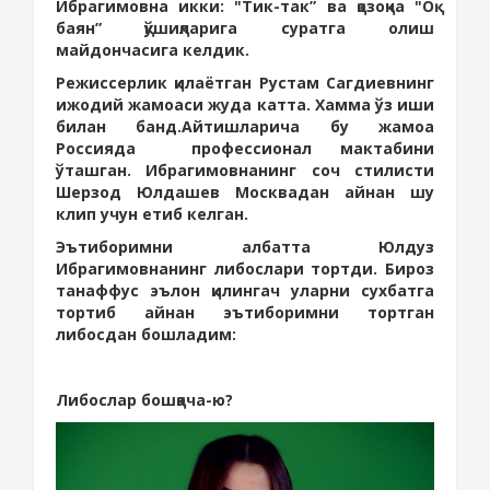
Ибрагимовна икки: "
Тик-так
” ва қозоқча "Оқ
баян” қўшиқларига суратга олиш
майдончасига келдик.
Режиссерлик қилаётган Рустам Сагдиевнинг
ижодий жамоаси жуда катта.
Х
амма ўз иши
билан банд.
Айтишларича бу жамоа
Россияда
профессионал
мактаби
ни
ўташган.
Ибрагимовнанинг соч стилисти
Шерзод
Юлдашев Москвадан айнан шу
клип учун етиб келган.
Эътиборимни албатта Юлдуз
Ибрагимовнанинг либослари тортди. Бироз
танаффус эълон қилингач уларни сухбатга
тортиб айнан эътиборимни тортган
либосдан бошладим:
Либослар бошқача-ю?