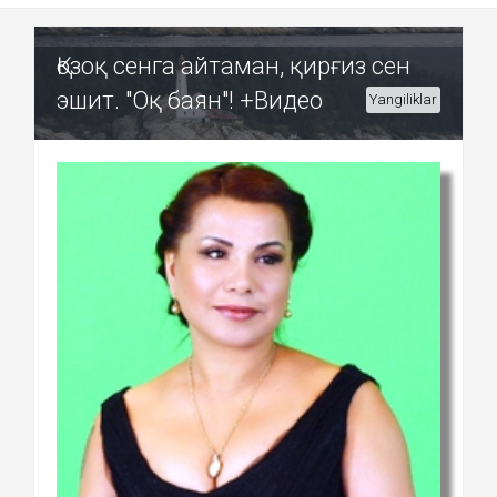
Қозоқ сенга айтаман, қирғиз сен
эшит. "Оқ баян"! +Видео
Yangiliklar