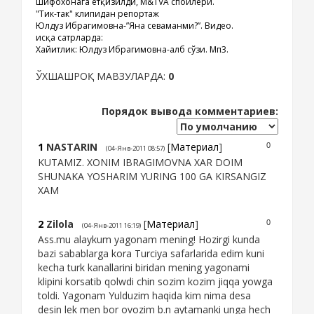
шифохонага ётқизилди, M&TVA спойлери.
"Тик-так" клипидан репортаж
Юлдуз Ибрагимовна-”Яна севаманми?”. Видео.
Қисқа сатрларда:
Хайитлик: Юлдуз Ибрагимовна-Қалб сўзи. Мп3.
ЎХШАШРОҚ МАВЗУЛАРДА:
0
Порядок вывода комментариев:
1
NASTARIN
[
Материал
]
0
(04-Янв-2011 08:57)
KUTAMIZ. XONIM IBRAGIMOVNA XAR DOIM
SHUNAKA YOSHARIM YURING 100 GA KIRSANGIZ
XAM
2
Zilola
[
Материал
]
0
(04-Янв-2011 16:19)
Ass.mu alaykum yagonam mening! Hozirgi kunda
bazi sabablarga kora Turciya safarlarida edim kuni
kecha turk kanallarini biridan mening yagonami
klipini korsatib qolwdi chin sozim kozim jiqqa yowga
toldi. Yagonam Yulduzim haqida kim nima desa
desin lek men bor ovozim b.n aytamanki unga hech