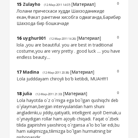
15
Zulayho
[
Материал
]
0
(12-Мар-2011 14:07)
Лолани прическаси худди Шахзоданикиде
екан,Факат ранггини хисобга одмаганда,Барибир
Шахзода бир бошкачаде
16
uyghur001
[
Материал
]
0
(12-Мар-2011 14:26)
lola ,you are beautiful. you are best in traditional
costume,you are very pretty . good luck .... you have
endless beauty....
17
Madina
[
Материал
]
0
(12-Мар-2011 20:38)
Lola judddayam chiroyli bo'b ketibdi, MUAH!!!1
18
julia
[
Материал
]
0
(12-Мар-2011 21:33)
Lola hayotda o´z o´rniga ega bo´lgan qushiqchi deb
o´ylayman,bergan intervyularidan ham shuni
angladimki,u jiddiy,qatiyatli, intelligent ayol! Demak,u
o´ynaydigan rollar ham ajoyib chiqadi. Faqat o´zbek
tilida gapirishni yaxshiroq o´rgansa a´lo bo´lar edi,bu
ham xalqimizga,tilimizga bo´lgan hurmatning bir
nishonasidir.