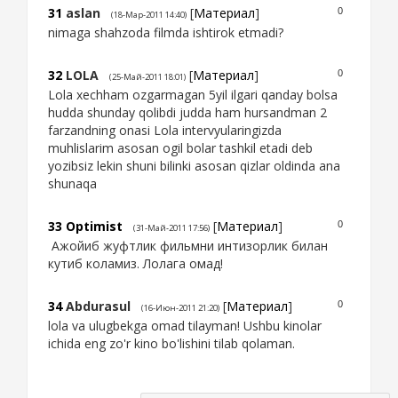
31
aslan
[
Материал
]
0
(18-Мар-2011 14:40)
nimaga shahzoda filmda ishtirok etmadi?
32
LOLA
[
Материал
]
0
(25-Май-2011 18:01)
Lola xechham ozgarmagan 5yil ilgari qanday bolsa
hudda shunday qolibdi judda ham hursandman 2
farzandning onasi Lola intervyularingizda
muhlislarim asosan ogil bolar tashkil etadi deb
yozibsiz lekin shuni bilinki asosan qizlar oldinda ana
shunaqa
33
Optimist
[
Материал
]
0
(31-Май-2011 17:56)
Ажойиб жуфтлик фильмни интизорлик билан
кутиб коламиз. Лолага омад!
34
Abdurasul
[
Материал
]
0
(16-Июн-2011 21:20)
lola va ulugbekga omad tilayman! Ushbu kinolar
ichida eng zo'r kino bo'lishini tilab qolaman.