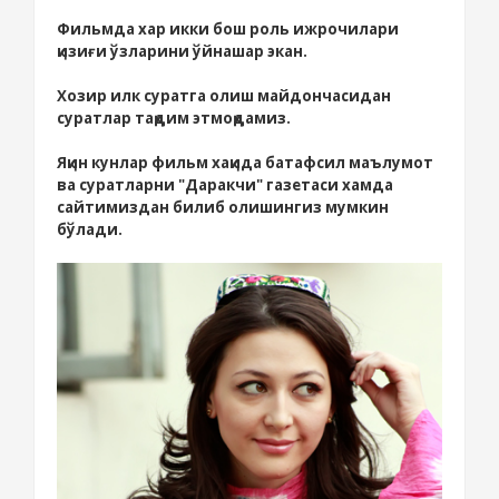
Фильмда хар икки бош роль ижрочилари
қизиғи ўзларини ўйнашар экан.
Хозир илк суратга олиш майдончасидан
суратлар тақдим этмоқдамиз.
Яқин кунлар фильм хақида батафсил маълумот
ва суратларни "Даракчи" газетаси хамда
сайтимиздан билиб олишингиз мумкин
бўлади.