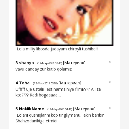
Lola milliy libosda judayam chiroyli tushibdi!!
3
shanya
[
Материал
]
0
(12-Мар-2011 03:46)
vavu qanday zur kutib qolamiz
4
Toha
[
Материал
]
0
(12-Мар-2011 03:58)
Ufffff uje ustaliiii est narmalniye filmi???? A liza
kto???? Radi bogaaaaa....
5
NoNikName
[
Материал
]
0
(12-Мар-2011 04:41)
Lolani qushiqlarini kop tingliymanu, lekin baribir
Shahzodanikiga etmidi