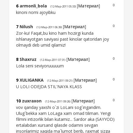
6
armonli_bola
[
Материал
]
0
(12-Мар-2011 05:33)
kinoni nomi ajoyibku
7
Nilush
[
Материал
]
0
(12-Мар-2011 06:39)
Zor-ku! Faqat,bu kino ham hozirgi kunda
ishlanayotgan saviyasi past kinolar qatoridan joy
olmaydi deb umid qilamiz!
8
Shaxruz
[
Материал
]
0
(12-Мар-2011 07:31)
Lola seni seviyoruuuuum
9
XULIGANKA
[
Материал
]
0
(12-Мар-2011 09:21)
U LOLI ODEJDA STIL'NAYA KLASS
10
zuxraxon
[
Материал
]
0
(12-Мар-2011 09:26)
vov qanday yaxshi o`zi LoLani sog`ingandim.
Ulug`bekka xam LoLaga xam omad tiliman. Yengi
filmni intizorlik bilan kutamiz... Sardor aka (SAYYOD)
ertalabdan xursand qilasde odamni sevgan
insonlarimiz xaqida ma`lumot berib, raxmat sizga