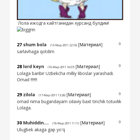
Лола ижодга кайтганидан хурсанд булдим!
27
shum bola
[
Материал
]
0
(15-Мар-2011 22:16)
sarlavhaga qotdim
28
lord keyn
[
Материал
]
0
(16-Мар-2011 16:07)
Lolaga baribir Uzbekcha milliy liboslar yarashadi.
Omad !!!!!!!
29
zilola
[
Материал
]
0
(17-Мар-2011 13:26)
omad nima bugandayam oilaviy baxt tinchik totuvlik
Lolaga.
30
Muhiddin....
[
Материал
]
0
(18-Мар-2011 11:11)
Ulugbek akaga gap yo'q