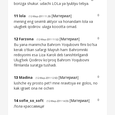
borizga shukur. udachi LOLa ya lyublyu tebya.
11
lola
[
Материал
]
0
(12-Мар-2011 11:29)
mening eng sevimli aktyor va honandam lola va
ulugbek qodirov. ulaga koootta omad.
12
Farzona
[
Материал
]
0
(12-Мар-2011 11:52)
Bu yana manimcha Bahrom Yoqubovni flmi bo'lsa
kerak o'tkan safargi Majruh ham Bahromniki
redisyorini esa Liza Karoli deb tanishtirilgandi
Ulug'bek Qodirov ko'proq Bahrom Yoqubovni
filmlarida suratga tushadi.
13
Madina
[
Материал
]
0
(12-Мар-2011 12:50)
lushche ey prosto pet'! mne nravitsya ee golos, no
kak igraet ona ne ochen
14
sofie_so_soft
[
Материал
]
0
(12-Мар-2011 14:05)
Лола крассавица!