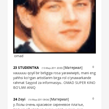
omad
23
STUDENTKA
[
Материал
]
0
(13-Мар-2011 20:00)
vauuuuu qoyil bir birligiga rosa yarawiwipti, mani eng
yahhsi ko'rgan artistlarim birga rol o'ynawarkande
rahmat Sayyod za informasiyu.. OMAD SUPER KINO
BO'LIWI ANIQ
24
Zoyi
[
Материал
]
0
(14-Мар-2011 09:04)
у Лолы очень красивое сиреневое платье,