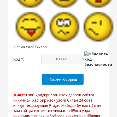
Барча смайликлар
Код *:
Диққат:
Ёзиб қолдирилган изох дарров сайтга
чиқмайди. Хар бир изох узоғи билан 24 соат
ичида текширувдан ўтади. Мабодо бу вақт ўтгач
хам сайтда изохингиз чиқмаган бўлса унда
чиқарилмаганлик сабаблари қўйидагича бўлиши