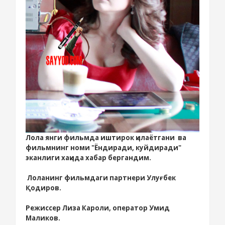
Лола янги фильмда иштирок қилаётгани ва
фильмнинг номи "Ёндиради, куйдиради"
эканлиги хақида хабар бергандим.
Лоланинг фильмдаги партнери Улуғбек
Қодиров.
Режиссер Лиза Кароли, оператор Умид
Маликов.