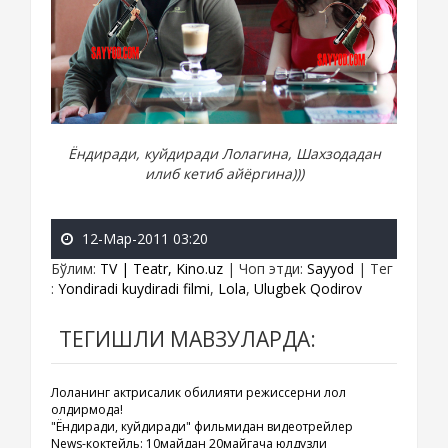
Ёндиради, куйдиради Лолагина, Шахзодадан
илиб кетиб айёргина)))
12-Мар-2011 03:20
Бўлим
:
TV | Teatr, Kino.uz
|
Чоп этди
:
Sayyod
|
Тег
:
Yondiradi kuydiradi filmi
,
Lola
,
Ulugbek Qodirov
ТЕГИШЛИ МАВЗУЛАРДА:
Лоланинг актрисалик қобилияти режиссерни лол
қолдирмоқда!
"Ёндиради, куйдиради" фильмидан видеотрейлер
News-коктейль: 10майдан 20майгача юлдузли