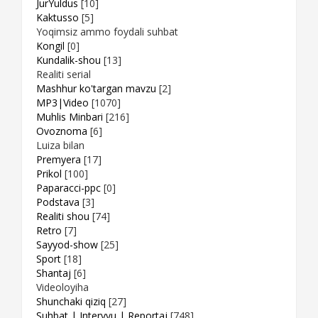
JurYuldus
[10]
Kaktusso
[5]
Yoqimsiz ammo foydali suhbat
Kongil
[0]
Kundalik-shou
[13]
Realiti serial
Mashhur ko'targan mavzu
[2]
MP3|Video
[1070]
Muhlis Minbari
[216]
Ovoznoma
[6]
Luiza bilan
Premyera
[17]
Prikol
[100]
Paparacci-ppc
[0]
Podstava
[3]
Realiti shou
[74]
Retro
[7]
Sayyod-show
[25]
Sport
[18]
Shantaj
[6]
Videoloyiha
Shunchaki qiziq
[27]
Suhbat | Intervyu | Reportaj
[748]