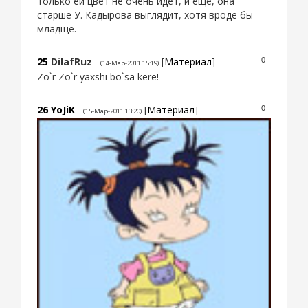
только ей цвет не очень идет, и еще, она
старше У. Кадырова выглядит, хотя вроде бы
младще.
25
DilafRuz
[
Материал
]
0
(14-Мар-2011 15:19)
Zo`r Zo`r yaxshi bo`sa kere!
26
YoJiK
[
Материал
]
0
(15-Мар-2011 13:20)