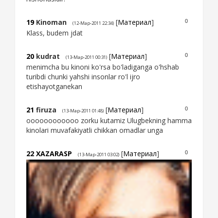
19
Kinoman
[
Материал
]
0
(12-Мар-2011 22:34)
Klass, budem jdat
20
kudrat
[
Материал
]
0
(13-Мар-2011 00:31)
menimcha bu kinoni ko'rsa bo'ladiganga o'hshab
turibdi chunki yahshi insonlar ro'l ijro
etishayotganekan
21
firuza
[
Материал
]
0
(13-Мар-2011 01:48)
oooooooooooo zorku kutamiz Ulugbekning hamma
kinolari muvafakiyatli chikkan omadlar unga
22
XAZARASP
[
Материал
]
0
(13-Мар-2011 03:02)