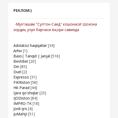
РЕКЛОМ:)
-Мухташам "Султон-Саид" кошонаси! Шохона
хордиқ учун барчаси юқори савияда
Adolatsiz haqiqatlar
[34]
Arhiv
[1]
Baxs| Tanqid | Janjal
[516]
BeshBet
[20]
Din
[85]
Duel
[2]
Expresso
[31]
FIKRiston
[58]
Hit-Parad
[44]
Ijara qo'shiqlar
[25]
IJODiston
[84]
IMPRO-TK
[18]
Jonli ijro
[4]
JuMaNjI
[51]