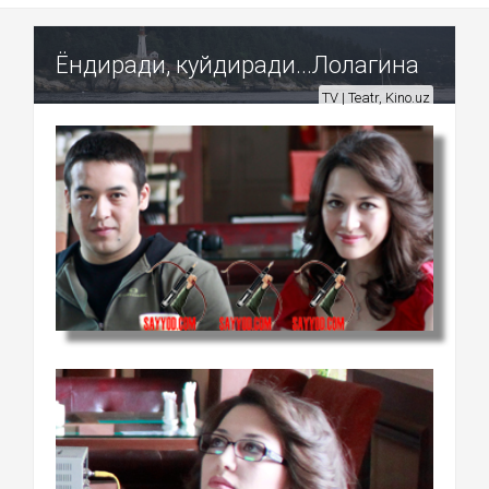
Ёндиради, куйдиради...Лолагина
TV | Teatr, Kino.uz