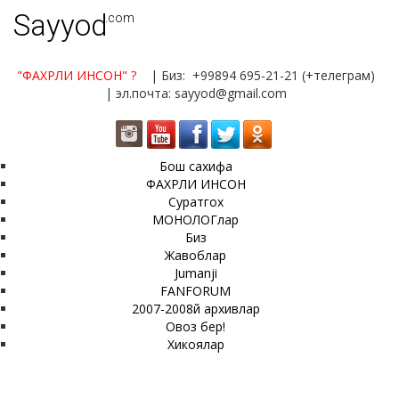
Sayyod
.com
"ФАХРЛИ ИНСОН"
?
| Биз: +99894 695-21-21 (+телеграм)
| эл.почта: sayyod@gmail.com
Бош сахифа
ФАХРЛИ ИНСОН
Суратгох
МОНОЛОГлар
Биз
Жавоблар
Jumanji
FANFORUM
2007-2008й архивлар
Овоз бер!
Хикоялар