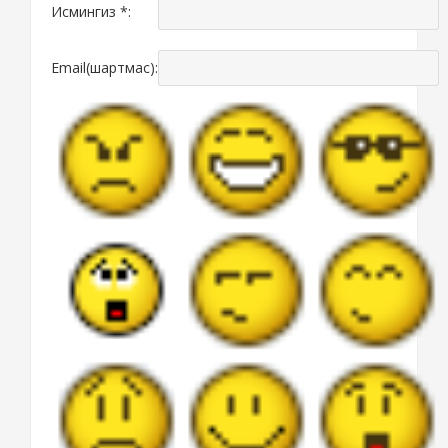
Исмингиз *:
Email(шартмас):