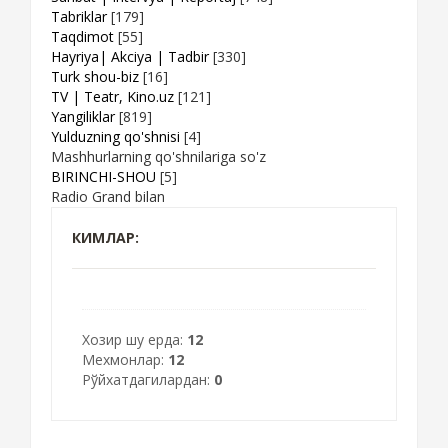
Tabriklar
[179]
Taqdimot
[55]
Hayriya| Akciya | Tadbir
[330]
Turk shou-biz
[16]
TV | Teatr, Kino.uz
[121]
Yangiliklar
[819]
Yulduzning qo'shnisi
[4]
Mashhurlarning qo'shnilariga so'z
BIRINCHI-SHOU
[5]
Radio Grand bilan
КИМЛАР:
Хозир шу ерда:
12
Мехмонлар:
12
Рўйхатдагилардан:
0