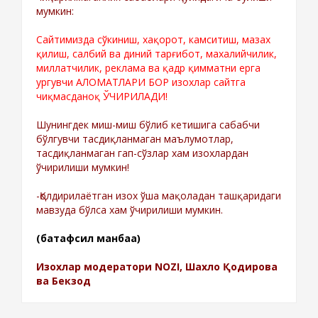
мумкин:
Сайтимизда сўкиниш, хақорот, камситиш, мазах
қилиш, салбий ва диний тарғибот, махалийчилик,
миллатчилик, реклама ва қадр қимматни ерга
ургувчи АЛОМАТЛАРИ БОР изохлар сайтга
чиқмасданоқ ЎЧИРИЛАДИ!
Шунингдек миш-миш бўлиб кетишига сабабчи
бўлгувчи тасдиқланмаган маълумотлар,
тасдиқланмаган гап-сўзлар хам изохлардан
ўчирилиши мумкин!
-Қолдирилаётган изох ўша мақоладан ташқаридаги
мавзуда бўлса хам ўчирилиши мумкин.
(батафсил манбаа)
Изохлар модератори NOZI, Шахло Қодирова
ва Бекзод