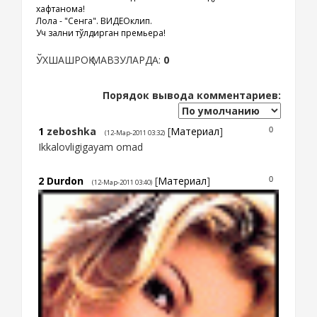
хафтанома!
Лола - "Сенга". ВИДЕОклип.
Уч зални тўлдирган премьера!
ЎХШАШРОҚ МАВЗУЛАРДА:
0
Порядок вывода комментариев:
1
zeboshka
[
Материал
]
0
(12-Мар-2011 03:32)
Ikkalovligigayam omad
2
Durdon
[
Материал
]
0
(12-Мар-2011 03:40)