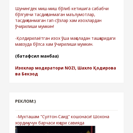
Шунингдек миш-миш бўлиб кетишига сабабчи
бўлгувчи тасдиқланмаган маълумотлар,
тасдиқланмаган гап-сўзлар хам изохлардан
ўчирилиши мумкин!
-Қолдирилаётган изох ўша мақоладан ташқаридаги
мавзуда бўлса хам ўчирилиши мумкин.
(батафсил манбаа)
Изохлар модератори NOZI, Шахло Қодирова
ва Бекзод
РЕКЛОМ:)
-Мухташам "Султон-Саид" кошонаси! Шохона
хордиқ учун барчаси юқори савияда