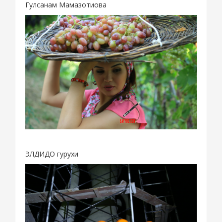
Гулсанам Мамазотиова
ЭЛДИДО гурухи