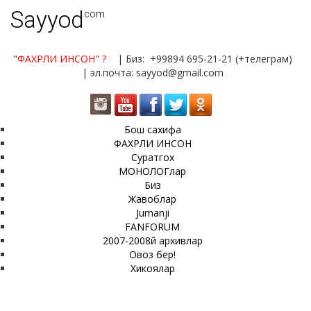
Sayyod
.com
"ФАХРЛИ ИНСОН"
?
| Биз: +99894 695-21-21 (+телеграм)
| эл.почта: sayyod@gmail.com
Бош сахифа
ФАХРЛИ ИНСОН
Суратгох
МОНОЛОГлар
Биз
Жавоблар
Jumanji
FANFORUM
2007-2008й архивлар
Овоз бер!
Хикоялар