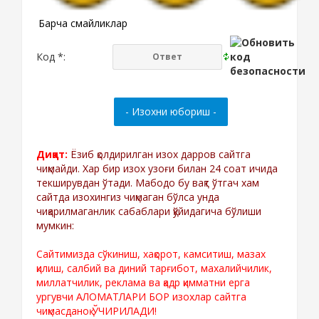
Барча смайликлар
Код *:
Диққат:
Ёзиб қолдирилган изох дарров сайтга
чиқмайди. Хар бир изох узоғи билан 24 соат ичида
текширувдан ўтади. Мабодо бу вақт ўтгач хам
сайтда изохингиз чиқмаган бўлса унда
чиқарилмаганлик сабаблари қўйидагича бўлиши
мумкин:
Сайтимизда сўкиниш, хақорот, камситиш, мазах
қилиш, салбий ва диний тарғибот, махалийчилик,
миллатчилик, реклама ва қадр қимматни ерга
ургувчи АЛОМАТЛАРИ БОР изохлар сайтга
чиқмасданоқ ЎЧИРИЛАДИ!