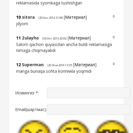
reklamasida syomkaga tushishgan
10
sitora
[
Материал
]
0
(20-Сен-2014 21:09)
jdyom
11
Zulayho
[
Материал
]
0
(03-Окт-2014 20:05)
Salom qachon quyasizlan ancha buldi reklamasiga
nimaga chiqmayabdi
12
Superman
[
Материал
]
0
(20-Янв-2016 13:37)
manga bunaqa sohta koriniwla yoqmidi
Исмингиз *:
Email(шартмас):