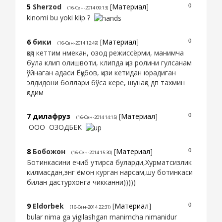
5
Sherzod
[
Материал
]
0
(16-Сен-2014 09:13)
kinomi bu yoki klip ?
6
бики
[
Материал
]
0
(16-Сен-2014 12:49)
қзқп кеттим нмекан, озод режиссёрми, манимча
була клип олишвоти, клипда қиз ролини гулсанам
ўйнаган адаси Ёқубов, қизи кетидан юрадиган
элдидони боллари бўса кере, шунақа дп тахмин
қлдим
7
дилафруз
[
Материал
]
0
(16-Сен-2014 14:15)
ООО ОЗОДБЕК
8
Бобожон
[
Материал
]
0
(16-Сен-2014 15:30)
Ботинкасини ечиб утирса буларди,Хурматсизлик
килмасдан,энг ёмон курган нарсам,шу ботинкаси
билан дастурхонга чикканни)))))
9
Eldorbek
[
Материал
]
0
(16-Сен-2014 22:31)
bular nima ga yigilashgan manimcha nimanidur