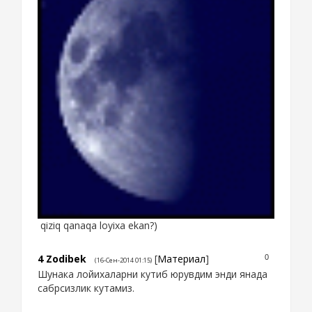
qiziq qanaqa loyixa ekan?)
4
Zodibek
[
Материал
]
0
(16-Сен-2014 01:15)
Шунака лойихаларни кутиб юрувдим энди янада
сабрсизлик кутамиз.