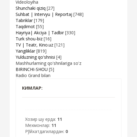
Videoloyiha
Shunchaki qiziq
[27]
Suhbat | Intervyu | Reportaj
[748]
Tabriklar
[179]
Taqdimot
[55]
Hayriya| Akciya | Tadbir
[330]
Turk shou-biz
[16]
TV | Teatr, Kino.uz
[121]
Yangiliklar
[819]
Yulduzning qo'shnisi
[4]
Mashhurlarning qo'shnilariga so'z
BIRINCHI-SHOU
[5]
Radio Grand bilan
КИМЛАР:
Хозир шу ерда:
11
Мехмонлар:
11
Рўйхатдагилардан:
0