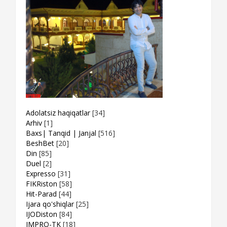
Adolatsiz haqiqatlar
[34]
Arhiv
[1]
Baxs| Tanqid | Janjal
[516]
BeshBet
[20]
Din
[85]
Duel
[2]
Expresso
[31]
FIKRiston
[58]
Hit-Parad
[44]
Ijara qo'shiqlar
[25]
IJODiston
[84]
IMPRO-TK
[18]