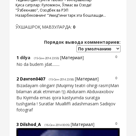
Қисқа сатрлар: Ғуломжон, Ўлмас ва Озода!
"Ўзбекнаво", Озодбек ва РЭП
Назарбековнинг "Умид"ини тарк эта бошлашди...
ЎХШАШРОҚ МАВЗУЛАРДА:
0
Порядок вывода комментариев:
1
dilya
[
Материал
]
0
(15-Сен-2014 23:55)
No da budem jdat........
2
Davron0407
[
Материал
]
0
(15-Сен-2014 23:58)
Bizadayam olingan! (Muqimiy teatri ohirgi rasm)Man
bilaman atak etmiman !)) Abduraim Abduvaxobov
Bu Kiyimda emas qora kastyumda suratga
tushganla ! Suratlar Mualliffi adashmasam Sadiqov
fotograf
3
Dilshod_A
[
Материал
]
0
(16-Сен-2014 00:05)