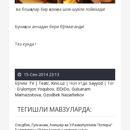
ва бошқалар бир қизиқ ва шов-шувли лойихада!
Бунақаси анчадан бери бўлмаганди!
Тез кунда !
15-Сен-2014 23:13
Бўлим
:
TV | Teatr, Kino.uz
|
Чоп этди
:
Sayyod
|
Тег
:
G'ulomjon Yoqubov
,
ElDiDo
,
Gulsanam
Mamazoitova
,
Ozodbek Nazarbekov
ТЕГИШЛИ МАВЗУЛАРДА:
Озодбек, Гулсанам, Алишер ва У.Рахматуллаев-"Хотира"
Тақдимотдан сўнгги тахлил + интервьюлар