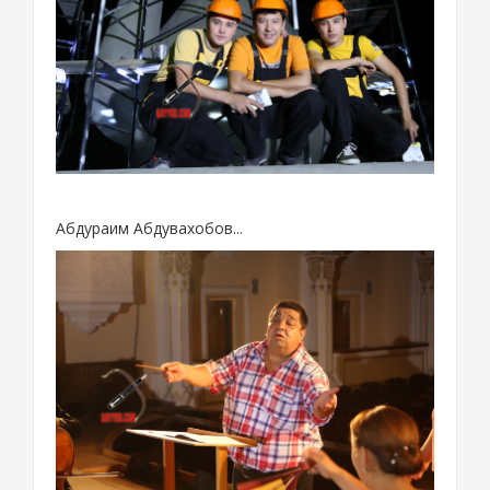
Абдураим Абдувахобов...