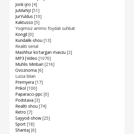
Jonli ijro
[4]
JuMaNjI
[51]
JurYuldus
[10]
Kaktusso
[5]
Yoqimsiz ammo foydali suhbat
Kongil
[0]
Kundalik-shou
[13]
Realiti serial
Mashhur ko'targan mavzu
[2]
MP3|Video
[1070]
Muhlis Minbari
[216]
Ovoznoma
[6]
Luiza bilan
Premyera
[17]
Prikol
[100]
Paparacci-ppc
[0]
Podstava
[3]
Realiti shou
[74]
Retro
[7]
Sayyod-show
[25]
Sport
[18]
Shantaj
[6]