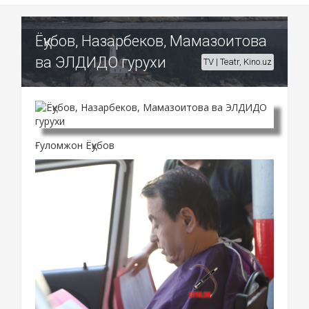
Ёқубов, Назарбеков, Мамазоитова
ва ЭЛДИДО гурухи
TV | Teatr, Kino.uz
Ғуломжон Ёқубов