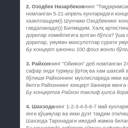
2. Озодбек Назарбеков
нинг "Тақдиримса
номланган 5-21-апрель кунларидаги конц
хазиллашдим)) Шунчаки Озодбекнинг конце
гавдаланади))) Билмадим, Халқ артистинин
дорилар хомийлигига қолган бўлса? ўша 
дорилар, умуман махсулотлар сурати ум
Бу концерт қачонки 100 фоиз жонли бўлг
3.
Райхон
нинг "Ойижон" деб номланган 24
сафар энди турмуш ўртоқ ва хам шахсий а
бўлиши Райхоннинг мухлисларида икки ка
йилги Райхоннинг концерт баннери менга ё
Бу концертга Райхон таклиф қилса бора
4.
Шахзода
нинг 1-2-3-4-5-6-7 май кунлар
янги қўшиқлар ва икки дуэт тақдим этили
Шахзода Таронадаги ижодий жамоа билан 