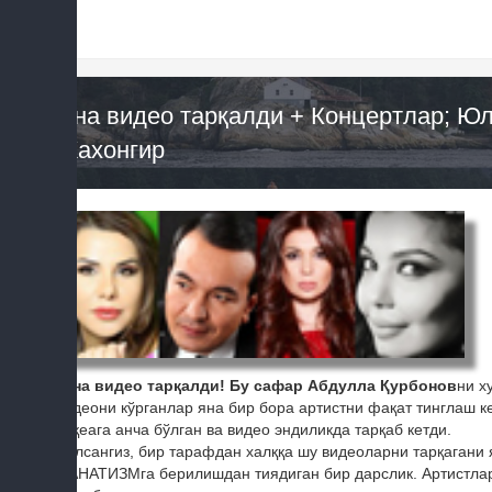
Яна видео тарқалди + Концертлар; Юл
Жахонгир
-Яна видео тарқалди! Бу сафар Абдулла Қурбонов
ни х
видеони кўрганлар яна бир бора артистни фақат тинглаш к
воқеага анча бўлган ва видео эндиликда тарқаб кетди.
Билсангиз, бир тарафдан халққа шу видеоларни тарқагани я
ФАНАТИЗМга берилишдан тиядиган бир дарслик. Артистлар