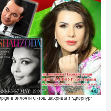
марқанд вилояти Оқтош шахридаги "Даврнур"