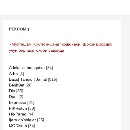
РЕКЛОМ:)
-Мухташам "Султон-Саид" кошонаси! Шохона хордиқ
учун барчаси юқори савияда
Adolatsiz haqiqatlar
[34]
Arhiv
[1]
Baxs| Tanqid | Janjal
[516]
BeshBet
[20]
Din
[85]
Duel
[2]
Expresso
[31]
FIKRiston
[58]
Hit-Parad
[44]
Ijara qo'shiqlar
[25]
IJODiston
[84]