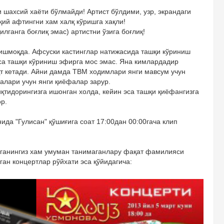
и шахсий хаёти бўлмайди! Артист бўлдими, узр, экрандаги
иқий афтингни хам халқ кўришга хақли!
илганга боғлиқ эмас) артистни ўзига боғлиқ!
ишмоқда. Афсуски кастинглар натижасида ташқи кўриниш
эса ташқи кўриниш эфирга мос эмас. Яна кимлардадир
қт кетади. Айни дамда ТВМ ходимлари янги мавсум учун
алари учун янги қиёфалар зарур.
қтидорингизга ишонган холда, кейин эса ташқи қиёфангизга
р.
ида "Гулисан" қўшиғига соат 17:00дан 00:00гача клип
иганингиз хам умуман танимаганлару фақат фамилияси
ган концертлар рўйхати эса қўйидагича: