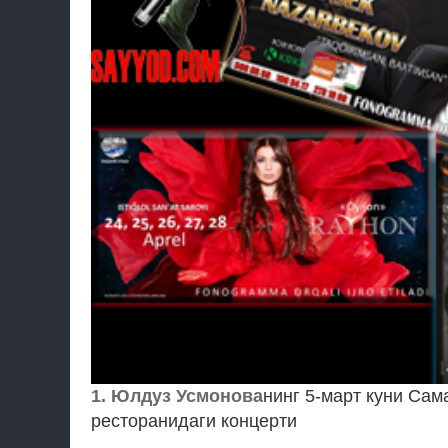
1. Юлдуз Усмонова
нинг 5-март куни Са
ресторанидаги концерти