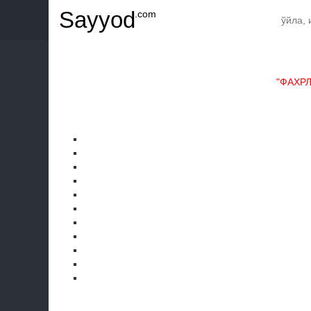
Sayyod
.com
"ФАХР