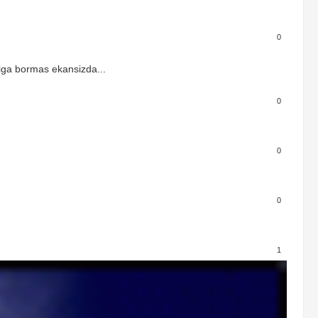
0
ga bormas ekansizda...
0
0
0
1