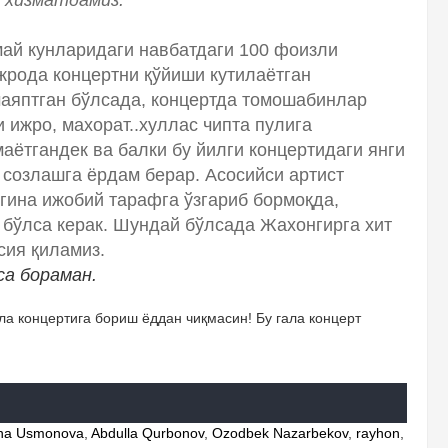
 хизматдамиз.
 май кунларидаги навбатдаги 100 фоизли
жрода концертни қўйиши кутилаётган
маяптган бўлсада, концертда томошабинлар
 ижро, махорат..хуллас чипта пулига
аётгандек ва балки бу йилги концертидаги янги
 созлашга ёрдам берар. Асосийси артист
гина ижобий тарафга ўзгариб бормоқда,
бўлса керак. Шундай бўлсада Жахонгирга хит
сия қиламиз.
са бораман.
ла концертига бориш ёддан чиқмасин! Бу гала концерт
vna Usmonova
,
Abdulla Qurbonov
,
Ozodbek Nazarbekov
,
rayhon
,