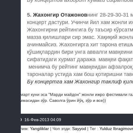
Бу концертда ахборот кўмаги сифатида
5.
Жахонгир Отажонов
нинг 28-29-30-31
концерт дастури. Учинчи йил хам жонли и
Жахонгирни рейтингига бу таъсир кўрсат
мазза қилишлари сир эмас. Хақиқий жонли
ачинмайсиз. Жахонгирга хит тарона етишм
қўшиқлардин бири унга аввалги мавқеини
сифатидаги хурмат даража мавқеи фақат
менимча бу рейтинг мавқеидан афзалроқ 
тароналар устида хам бош қотиришни тав
Бу концертга хам Жахонгир таклиф қил
-3 март куни эса "Марди майдон" жонли ижро фестивали га
хаммасидан зўр. Саволга ўрин йўқ, зўр и все))
16-Фев-2013 04:09
Бўлим
:
Yangiliklar
|
Чоп этди
:
Sayyod
|
Тег
:
Yulduz Ibragimo