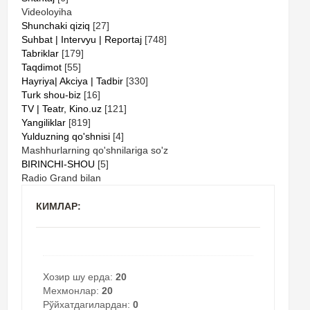
Videoloyiha
Shunchaki qiziq
[27]
Suhbat | Intervyu | Reportaj
[748]
Tabriklar
[179]
Taqdimot
[55]
Hayriya| Akciya | Tadbir
[330]
Turk shou-biz
[16]
TV | Teatr, Kino.uz
[121]
Yangiliklar
[819]
Yulduzning qo'shnisi
[4]
Mashhurlarning qo'shnilariga so'z
BIRINCHI-SHOU
[5]
Radio Grand bilan
КИМЛАР:
Хозир шу ерда:
20
Мехмонлар:
20
Рўйхатдагилардан:
0