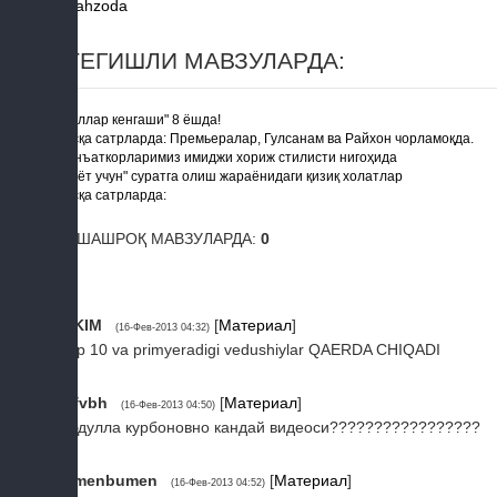
Shahzoda
ТЕГИШЛИ МАВЗУЛАРДА:
"Аёллар кенгаши" 8 ёшда!
Қисқа сатрларда: Премьералар, Гулсанам ва Райхон чорламоқда.
Санъаткорларимиз имиджи хориж стилисти нигоҳида
"Хаёт учун" суратга олиш жараёнидаги қизиқ холатлар
Қисқа сатрларда:
ЎХШАШРОҚ МАВЗУЛАРДА:
0
1
KIM
[
Материал
]
(16-Фев-2013 04:32)
Top 10 va primyeradigi vedushiylar QAERDA CHIQADI
2
fvbh
[
Материал
]
(16-Фев-2013 04:50)
Абдулла курбоновно кандай видеоси?????????????????
3
menbumen
[
Материал
]
(16-Фев-2013 04:52)