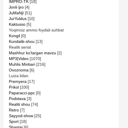
IMPRO-TK
[18]
Jonli ijro
[4]
JuMaNjI
[51]
JurYuldus
[10]
Kaktusso
[5]
Yoqimsiz ammo foydali suhbat
Kongil
[0]
Kundalik-shou
[13]
Realiti serial
Mashhur ko'targan mavzu
[2]
MP3|Video
[1070]
Muhlis Minbari
[216]
Ovoznoma
[6]
Luiza bilan
Premyera
[17]
Prikol
[100]
Paparacci-ppc
[0]
Podstava
[3]
Realiti shou
[74]
Retro
[7]
Sayyod-show
[25]
Sport
[18]
Shantaj
[6]