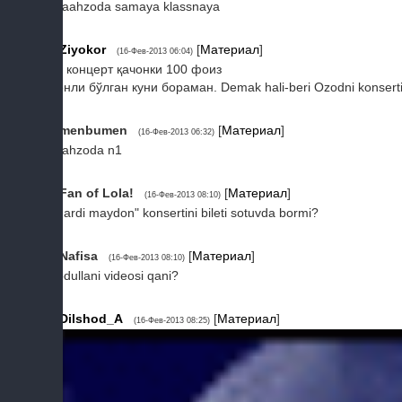
shaahzoda samaya klassnaya
4
Ziyokor
[
Материал
]
(16-Фев-2013 06:04)
Бу концерт қачонки 100 фоиз
жонли бўлган куни бораман. Demak hali-beri Ozodni konserti
5
menbumen
[
Материал
]
(16-Фев-2013 06:32)
shahzoda n1
6
Fan of Lola!
[
Материал
]
(16-Фев-2013 08:10)
"Mardi maydon" konsertini bileti sotuvda bormi?
7
Nafisa
[
Материал
]
(16-Фев-2013 08:10)
Abdullani videosi qani?
8
Dilshod_A
[
Материал
]
(16-Фев-2013 08:25)