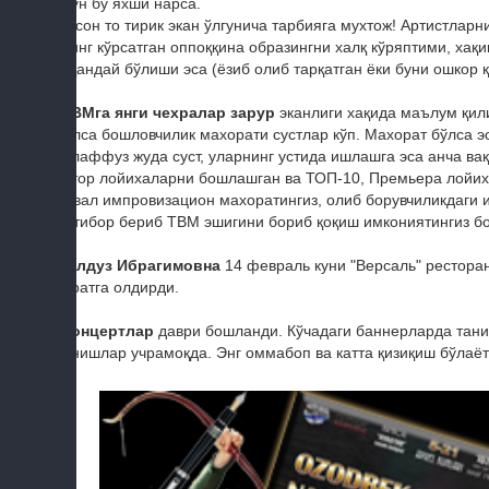
учун бу яхши нарса.
Инсон то тирик экан ўлгунича тарбияга мухтож! Артистларн
ўзинг кўрсатган оппоққина образингни халқ кўряптими, хақ
У қандай бўлиши эса (ёзиб олиб тарқатган ёки буни ошкор қ
-ТВМга янги чехралар зарур
эканлиги хақида маълум қил
бўлса бошловчилик махорати сустлар кўп. Махорат бўлса 
талаффуз жуда суст, уларнинг устида ишлашга эса анча ва
қатор лойихаларни бошлашган ва ТОП-10, Премьера лойих
Аввал импровизацион махоратингиз, олиб борувчиликдаги и
эътибор бериб ТВМ эшигини бориб қоқиш имкониятингиз бо
-Юлдуз Ибрагимовна
14 февраль куни "Версаль" ресторан
суратга олдирди.
-Концертлар
даври бошланди. Кўчадаги баннерларда тан
танишлар учрамоқда. Энг оммабоп ва катта қизиқиш бўлаёт