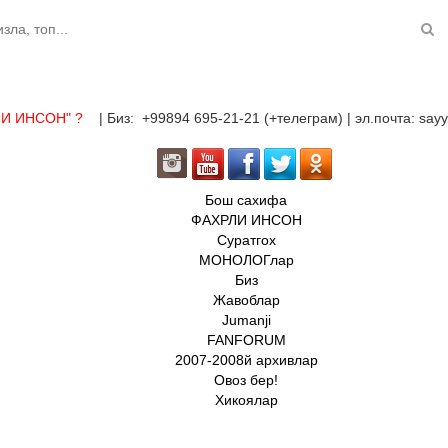
ЛИ ИНСОН"
?
| Биз: +99894 695-21-21 (+телеграм) | эл.почта: sa
Бош сахифа
ФАХРЛИ ИНСОН
Суратгох
МОНОЛОГлар
Биз
Жавоблар
Jumanji
FANFORUM
2007-2008й архивлар
Овоз бер!
Хикоялар