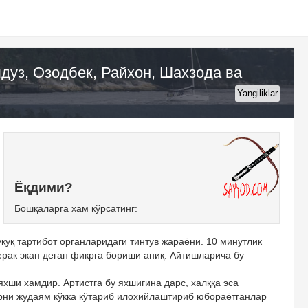
дуз, Озодбек, Райхон, Шахзода ва
Yangiliklar
Ёқдими?
Бошқаларга хам кўрсатинг:
уқуқ тартибот органларидаги тинтув жараёни. 10 минутлик
ерак экан деган фикрга бориши аниқ. Айтишларича бу
хши хамдир. Артистга бу яхшигина дарс, халққа эса
ни жудаям кўкка кўтариб илохийлаштириб юбораётганлар