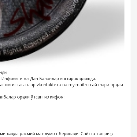
нди.
 Инфинити ва Дан Баланлар иштирок қилишди.
ни истаганлар vkontakte.ru ва my.mail.ru сайтлари орқали
нбалар орқали ўтсангиз кифоя :
оми хақида расмий маълумот берилади. Сайтга ташриф