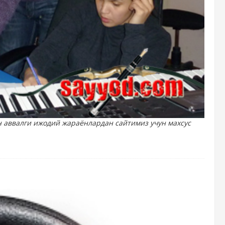
н аввалги ижодий жараёнлардан сайтимиз учун махсус