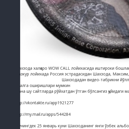
Шахзода халқаро WOW CALL лойихасида иштироки бошла
Мазкур лойихада Россия эстрадасидан Шахзода, Максим,
sayyod.comдан олинди
Шахзодадан видео-табрикни йўллаш
амалга оширишлари мумкин
Мана шу сайтларда рўйхатдан ўтган бўлсангиз қуйидаги ма
sayyod.comдан олинди
http://vkontakte.ru/app1921277
http://my.mail.ru/apps/544284
Шунингдек 25 январь куни Шахзоданинг янги ўзбек альб