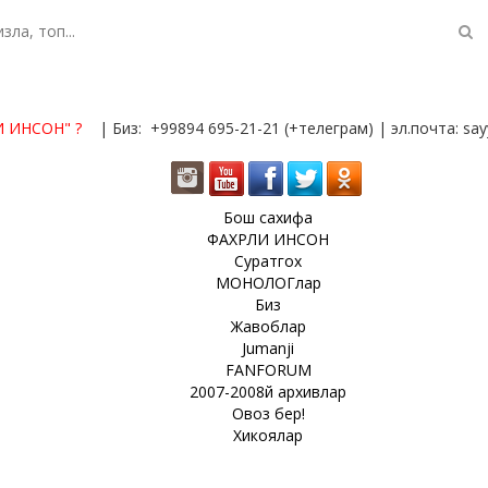
И ИНСОН"
?
| Биз: +99894 695-21-21 (+телеграм) | эл.почта: s
Бош сахифа
ФАХРЛИ ИНСОН
Суратгох
МОНОЛОГлар
Биз
Жавоблар
Jumanji
FANFORUM
2007-2008й архивлар
Овоз бер!
Хикоялар