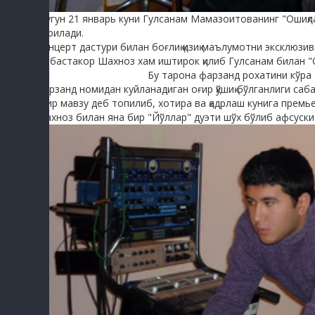
-Бугун 21 январь куни Гулсанам Мамазоитованинг "Ошиқла
берилади.
sayyod.comдан олинди
Концерт дастури билан боғлиқ қизиқ маълумотни эксклюзи
ва бастакор Шахноз хам иштирок қилиб Гулсанам билан "
sayyod.comдан олинди
Бу тарона фарзанд рохатини кўра 
фарзанд номидан куйланадиган оғир қўшиқ бўлганлиги са
оғир мавзу деб топилиб, хотира ва қадрлаш кунига премь
Шахноз билан яна бир "Йўллар" дуэти шўх бўлиб афсуски