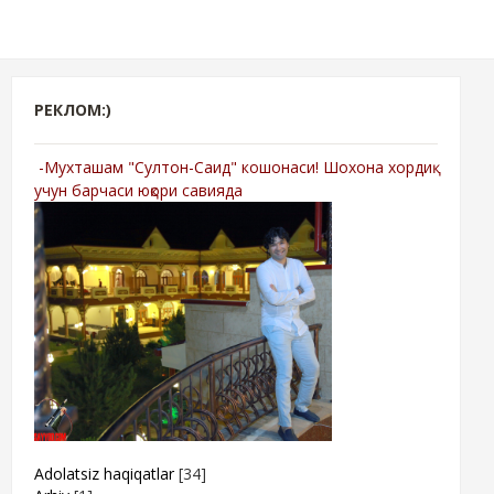
РЕКЛОМ:)
-Мухташам "Султон-Саид" кошонаси! Шохона хордиқ
учун барчаси юқори савияда
Adolatsiz haqiqatlar
[34]