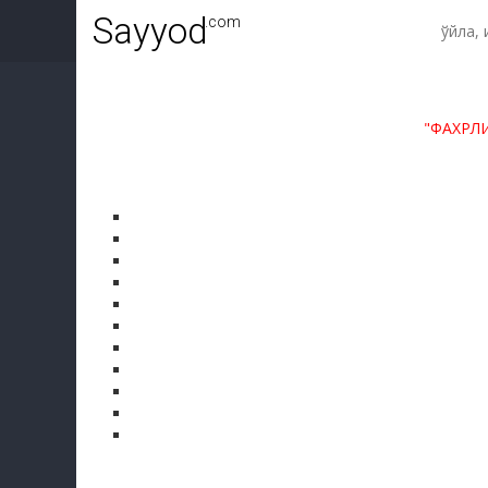
Sayyod
.com
"ФАХРЛ