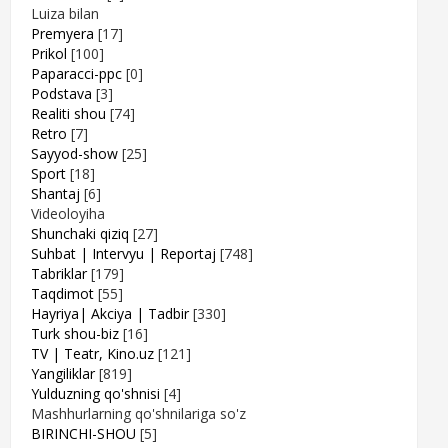
Luiza bilan
Premyera
[17]
Prikol
[100]
Paparacci-ppc
[0]
Podstava
[3]
Realiti shou
[74]
Retro
[7]
Sayyod-show
[25]
Sport
[18]
Shantaj
[6]
Videoloyiha
Shunchaki qiziq
[27]
Suhbat | Intervyu | Reportaj
[748]
Tabriklar
[179]
Taqdimot
[55]
Hayriya| Akciya | Tadbir
[330]
Turk shou-biz
[16]
TV | Teatr, Kino.uz
[121]
Yangiliklar
[819]
Yulduzning qo'shnisi
[4]
Mashhurlarning qo'shnilariga so'z
BIRINCHI-SHOU
[5]