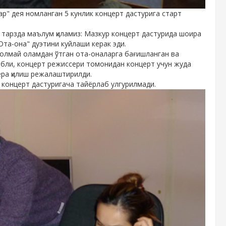
р" дея номланган 5 кунлик концерт дастурига старт
в тарзда маълум қиламиз: Мазкур концерт дастурида шоира
Ота-она" дуэтини куйлаши керак эди.
олмай оламдан ўтган ота-оналарга бағишланган ва
бабли, концерт режиссери томонидан концерт учун жуда
ера қилиш режалаштирилди.
 концерт дастуригача тайёрлаб улгурилмади.