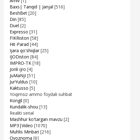
Arhiv
[1]
Baxs| Tanqid | Janjal
[516]
BeshBet
[20]
Din
[85]
Duel
[2]
Expresso
[31]
FIKRiston
[58]
Hit-Parad
[44]
Ijara qo'shiqlar
[25]
IJODiston
[84]
IMPRO-TK
[18]
Jonli ijro
[4]
JuMaNjI
[51]
JurYuldus
[10]
Kaktusso
[5]
Yoqimsiz ammo foydali suhbat
Kongil
[0]
Kundalik-shou
[13]
Realiti serial
Mashhur ko'targan mavzu
[2]
MP3|Video
[1070]
Muhlis Minbari
[216]
Ovoznoma
[6]