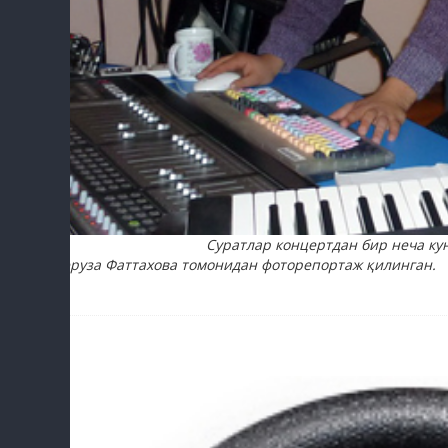
sayyod.comдан олинди
Суратлар концертдан бир неча ку
Феруза Фаттахова томонидан фоторепортаж қилинган.