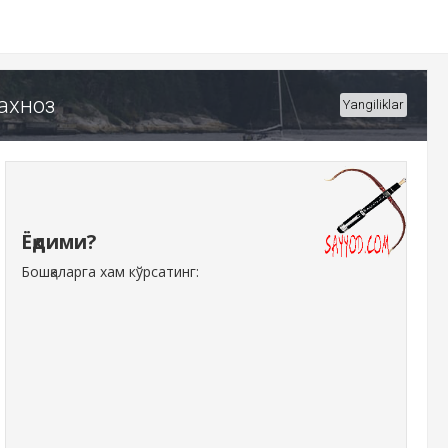
Шахноз
Yangiliklar
Ёқдими?
Бошқаларга хам кўрсатинг: