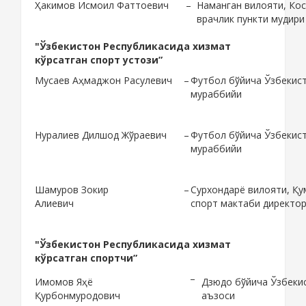
Ҳакимов Исмоил Фаттоевич
–
Наманган вилояти, Кос
врачлик пункти мудири
"Ўзбекистон Республикасида хизмат
кўрсатган спорт устози”
Мусаев Аҳмаджон Расулевич
–
Футбол бўйича Ўзбекис
мураббийи
Нуралиев Дилшод Жўраевич
–
Футбол бўйича Ўзбекис
мураббийи
Шамуров Зокир
–
Сурхондарё вилояти, Қу
Алиевич
спорт мактаби директо
"Ўзбекистон Республикасида хизмат
кўрсатган спортчи”
–
Имомов Яҳё
Дзюдо бўйича Ўзбеки
Қурбонмуродович
аъзоси