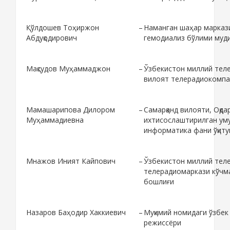
Қўлдошев Тоҳиржон
–
Наманган шаҳар марказ
Абдуқодирович
гемодиализ бўлими муд
Мақсудов Муҳаммаджон
–
Ўзбекистон миллий тел
вилоят телерадиокомпа
Мамашарипова Дилором
–
Самарқанд вилояти, Оқда
Муҳаммадиевна
ихтисослаштирилган ум
информатика фани ўқиту
Мнажов Иният Кайпович
–
Ўзбекистон миллий тел
телерадиомаркази кўчма
бошлиғи
Назаров Баҳодир Хаккиевич
–
Муқимий номидаги ўзбек
режиссёри