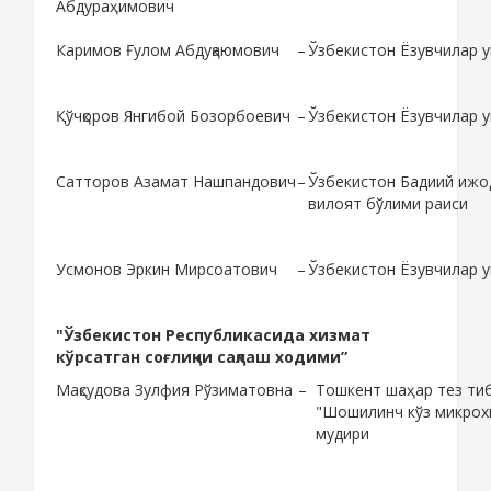
Абдураҳимович
Каримов Ғулом Абдуқаюмович
–
Ўзбекистон Ёзувчилар 
Қўчқоров Янгибой Бозорбоевич
–
Ўзбекистон Ёзувчилар 
Сатторов Азамат Нашпандович
–
Ўзбекистон Бадиий ижо
вилоят бўлими раиси
Усмонов Эркин Мирсоатович
–
Ўзбекистон Ёзувчилар 
"Ўзбекистон Республикасида хизмат
кўрсатган соғлиқни сақлаш ходими”
Мақсудова Зулфия Рўзиматовна
–
Тошкент шаҳар тез ти
"Шошилинч кўз микрох
мудири