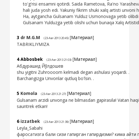
to'g'risi ensamni qotirdi. Saida Rametova, Ra'no Yarashev
hali juda yosh edi. Yakuniy fikrim shuki xalq artisti unvoni
Ha, aytgancha Gulsanam Yulduz Usmonovaga yetib olibdi de
Gulsanam Yulduzga yetib olishi uchun bunaqa Xalq Artistida
3
dr M.G.M
[
Материал
]
(23-Авг-2013 20:45)
TABRIKLIYMIZA
4
Abbosbek
[
Материал
]
(23-Авг-2013 21:03)
Абдурашид Йўлдошев
shu yigitni Zuhroooom kelmadi degan ashulasi yoqardi. .
Barchangizga Unvonlar qutluq bo'lsin. .
5
Komola
[
Материал
]
(23-Авг-2013 21:27)
Gulsanam arzidi unvonga ne bilmasdan gapirasila! Vatan haq
sauntrek etkan!
6
izzatbek
[
Материал
]
(23-Авг-2013 21:39)
Leyla_Sabahi
фаросатизга бали сизи гапирган гапирдизми? кима айти