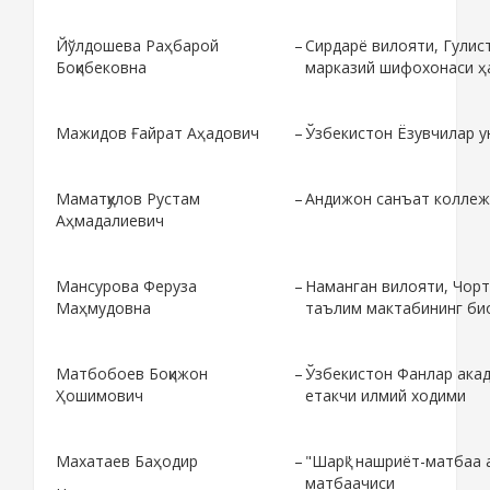
Йўлдошева Раҳбарой
–
Сирдарё вилояти, Гули
Боқибековна
марказий шифохонаси 
Мажидов Ғайрат Аҳадович
–
Ўзбекистон Ёзувчилар 
Маматқулов Рустам
–
Андижон санъат коллежи
Аҳмадалиевич
Мансурова Феруза
–
Наманган вилояти, Чорт
Маҳмудовна
таълим мактабининг био
Матбобоев Боқижон
–
Ўзбекистон Фанлар ака
Ҳошимович
етакчи илмий ходими
Махатаев Баҳодир
–
"Шарқ" нашриёт-матбаа 
матбаачиси