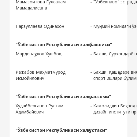
Мамазоитова Гулсанам
–
"Ўзбекнаво" эстрад
Мамадалиевна
Нарзуллаева Одинахон
–
Муқимий номидаги ўз
"Ўзбекистон Республикаси халқ бахшиси”
Мардонақулов Хушбоқ
–
Бахши, Сурхондарё 
Ражабов Маҳматмурод
–
Бахши, Қашқадарё в
Исмойилович
спорт ишлари бўлим
"Ўзбекистон Республикаси халқ рассоми”
Худайберганов Рустам
–
Камолиддин Беҳзод 
Адамбайевич
дизайн институти п
"Ўзбекистон Республикаси халқ устаси”