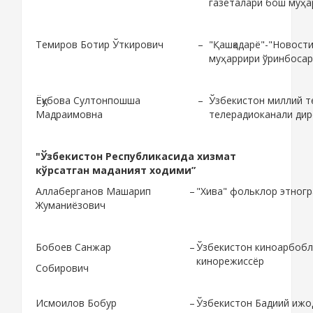
газеталари бош муҳа
Темиров Ботир Ўткирович
–
"Қашқадарё"-"Новост
муҳаррири ўринбоса
Ёқубова Султонпошша
–
Ўзбекистон миллий т
Мадраимовна
телерадиоканали дир
"Ўзбекистон Республикасида хизмат
кўрсатган маданият ходими”
Аллаберганов Машарип
–
"Хива" фольклор этногр
Жуманиёзович
Бобоев Санжар
–
Ўзбекистон киноарбобл
кинорежиссёр
Собирович
Исмоилов Бобур
–
Ўзбекистон Бадиий ижо