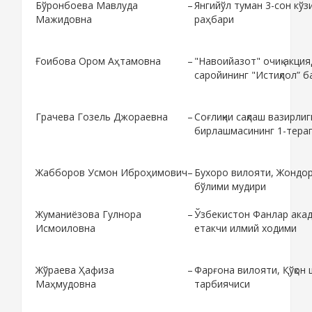
Бўронбоева Мавлуда
–
Янгийўл туман 3-сон кў
Мажидовна
раҳбари
Ғоибова Ором Аҳтамовна
–
"Навоийазот" очиқ акци
саройининг "Истиқлол” 
Грачева Гозель Джораевна
–
Соғлиқни сақлаш вазирли
бирлашмасининг 1-тера
Жабборов Усмон Иброҳимович
–
Бухоро вилояти, Жондор
бўлими мудири
Жуманиёзова Гулнора
–
Ўзбекистон Фанлар ака
Исмоиловна
етакчи илмий ходими
Жўраева Ҳафиза
–
Фарғона вилояти, Қўқон
Маҳмудовна
тарбиячиси