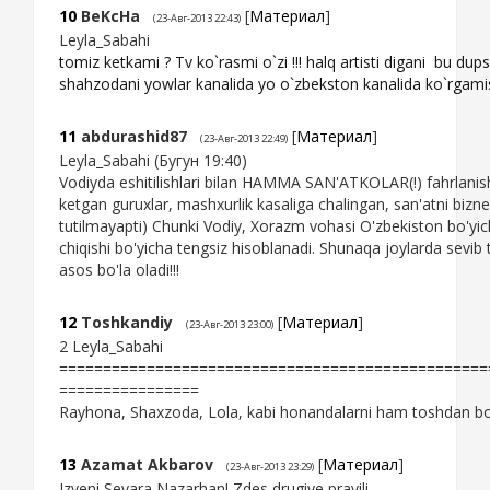
10
BeKcHa
[
Материал
]
(23-Авг-2013 22:43)
Leyla_Sabahi
tomiz ketkami ? Tv ko`rasmi o`zi !!! halq artisti digani bu du
shahzodani yowlar kanalida yo o`zbekston kanalida ko`rgamisz !
11
abdurashid87
[
Материал
]
(23-Авг-2013 22:49)
Leyla_Sabahi (Бугун 19:40)
Vodiyda eshitilishlari bilan HAMMA SAN'ATKOLAR(!) fahrlani
ketgan guruxlar, mashxurlik kasaliga chalingan, san'atni bizn
tutilmayapti) Chunki Vodiy, Xorazm vohasi O'zbekiston bo'yich
chiqishi bo'yicha tengsiz hisoblanadi. Shunaqa joylarda sevib t
asos bo'la oladi!!!
12
Toshkandiy
[
Материал
]
(23-Авг-2013 23:00)
2 Leyla_Sabahi
=================================================
================
Rayhona, Shaxzoda, Lola, kabi honandalarni ham toshdan bos
13
Azamat Akbarov
[
Материал
]
(23-Авг-2013 23:29)
Izveni Sevara Nazarhan! Zdes drugiye pravili.