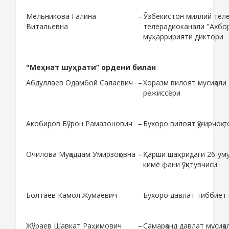
Мельникова Галина
–
Ўзбекистон миллий тел
Витальевна
телерадиоканали "Ахбо
муҳарририяти диктори
"Меҳнат шуҳрати” ордени билан
Абдуллаев Одамбой Салаевич
–
Хоразм вилоят мусиқали
режиссёри
Акобиров Бўрон Рамазонович
–
Бухоро вилоят қўғирчоқ 
Очилова Муқаддам Умирзоқовна
–
Қарши шаҳридаги 26-ум
кимё фани ўқитувчиси
Болтаев Камол Жумаевич
–
Бухоро давлат тиббиёт
Жўраев Шавкат Раҳимович
–
Самарқанд давлат мусиқ