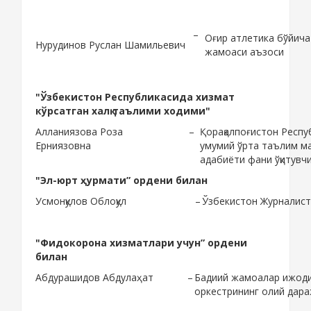
–
Оғир атлетика бўйича
Нурудинов Руслан Шамильевич
жамоаси аъзоси
"Ўзбекистон Республикасида хизмат
кўрсатган халқ таълими ходими"
Алланиязова Роза
–
Қорақалпоғистон Респу
Ерниязовна
умумий ўрта таълим мак
адабиёти фани ўқитувч
"Эл-юрт ҳурмати” ордени билан
Усмонқулов Облоқул
–
Ўзбекистон Журналис
"Фидокорона хизматлари учун” ордени
билан
Абдурашидов Абдулаҳат
–
Бадиий жамоалар ижоди
оркестрининг олий дара