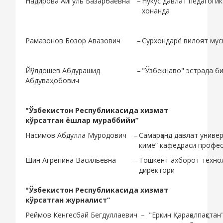
Надирова Айгуль Базарбаевна
–
Нукус давлат педагогик
хонанда
Рамазонов Бозор Авазович
–
Сурхондарё вилоят мус
Йўлдошев Абдурашид
–
"Ўзбекнаво" эстрада б
Абдуваҳобович
"Ўзбекистон Республикасида хизмат
кўрсатган ёшлар мураббийи”
Насимов Абдулла Муродович
–
Самарқанд давлат униве
кимё” кафедраси профе
Шин Агрепина Васильевна
–
Тошкент ахборот техно
директори
"Ўзбекистон Республикасида хизмат
кўрсатган журналист”
Реймов Кенгесбай Бегдуллаевич
–
"Еркин Қарақалпақста