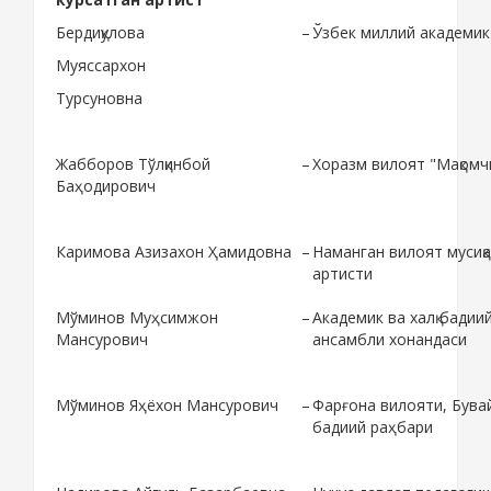
Бердиқулова
–
Ўзбек миллий академик
Муяссархон
Турсуновна
Жабборов Тўлқинбой
–
Хоразм вилоят "Мақомч
Баҳодирович
Каримова Азизахон Ҳамидовна
–
Наманган вилоят мусиқ
артисти
Мўминов Муҳсимжон
–
Академик ва халқ бади
Мансурович
ансамбли хонандаси
Мўминов Яҳёхон Мансурович
–
Фарғона вилояти, Бува
бадиий раҳбари