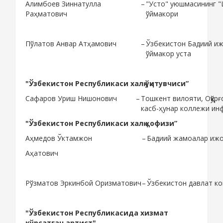
Алимбоев Зиннатулла
–
"Усто" уюшмасининг "Ш
Раҳматович
ўймакори
Пўлатов Анвар Атҳамович
–
Ўзбекистон Бадиий иж
ўймакор уста
"Ўзбекистон Республикаси халқ ўқитувчиси”
Сафаров Уриш Нишонович
–
Тошкент вилояти, Оққўр
касб-ҳунар коллежи ин
"Ўзбекистон Республикаси халқ ҳофизи”
Аҳмедов Ўктамжон
–
Бадиий жамоалар ижо
Аҳатович
Рўзматов Эркинбой Оризматович
–
Ўзбекистон давлат к
"Ўзбекистон Республикасида хизмат
кўрсатган артист"