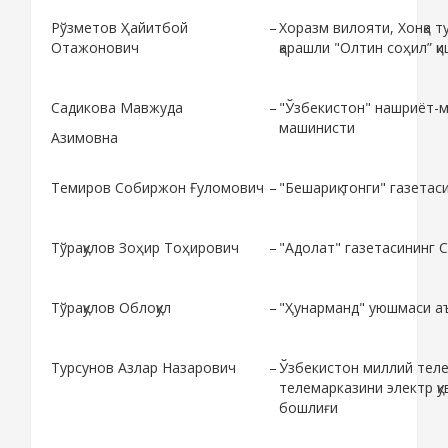
Рўзметов Ҳайитбой
–
Хоразм вилояти, Хонқа 
Отажонович
қарашли "Олтин соҳил” қ
Садикова Мавжуда
–
"Ўзбекистон" нашриёт-м
машинисти
Азимовна
Темиров Собиржон Ғуломович
–
"Бешариқ тонги" газетас
Тўрақулов Зоҳир Тоҳирович
–
"Адолат" газетасининг 
Тўрақулов Облоқул
–
"Ҳунарманд" уюшмаси а
Турсунов Азлар Назарович
–
Ўзбекистон миллий тел
телемарказини электр қ
бошлиғи