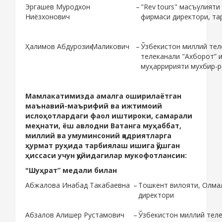
Эргашев Муродхон
–
"Rev tours" масъулияти
Ниёзхонович
фирмаси директори, т
Ҳалимов Абдурозиқ Маликович
–
Ўзбекистон миллий тел
телеканали "Ахборот” 
муҳарририяти мухбир-
Мамлакатимизда амалга оширилаётган
маънавий-маърифий ва ижтимоий
ислоҳотлардаги фаол иштироки, самарали
меҳнати, ёш авлодни Ватанга муҳаббат,
миллий ва умуминсоний қадриятларга
ҳурмат руҳида тарбиялаш ишига қўшган
ҳиссаси учун қуйидагилар мукофотлансин:
"Шуҳрат” медали билан
Абжалова Инабад Такабаевна
–
Тошкент вилояти, Олмал
директори
Абзалов Алишер Рустамович
–
Ўзбекистон миллий тел