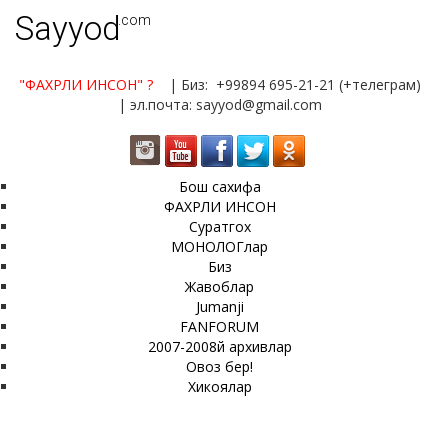
Sayyod
.com
"ФАХРЛИ ИНСОН"
?
| Биз: +99894 695-21-21 (+телеграм)
| эл.почта: sayyod@gmail.com
Бош сахифа
ФАХРЛИ ИНСОН
Суратгох
МОНОЛОГлар
Биз
Жавоблар
Jumanji
FANFORUM
2007-2008й архивлар
Овоз бер!
Хикоялар