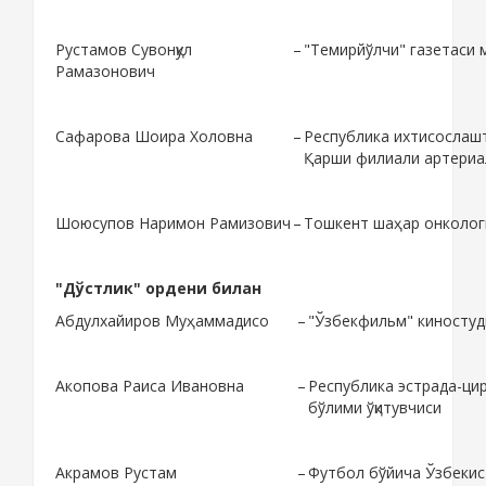
Рустамов Сувонқул
–
"Темирйўлчи" газетаси 
Рамазонович
Сафарова Шоира Холовна
–
Республика ихтисослаш
Қарши филиали артериа
Шоюсупов Наримон Рамизович
–
Тошкент шаҳар онколог
"Дўстлик" ордени билан
Абдулхайиров Муҳаммадисо
–
"Ўзбекфильм" киностуд
Акопова Раиса Ивановна
–
Республика эстрада-ци
бўлими ўқитувчиси
Акрамов Рустам
–
Футбол бўйича Ўзбекис