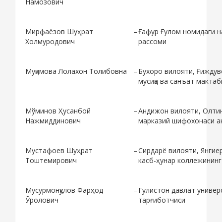
Намозович
Мирфаёзов Шуҳрат
–
Ғафур Ғулом номидаги 
Холмуродович
рассоми
Муқимова Лолахон Толибовна
–
Бухоро вилояти, Ғиждув
мусиқа ва санъат мактаб
Мўминов Ҳусанбой
–
Андижон вилояти, Олти
Нажмиддинович
марказий шифохонаси а
Мустафоев Шуҳрат
–
Сирдарё вилояти, Янгие
Тоштемирович
касб-ҳунар коллежининг
Мусурмонқулов Фарҳод
–
Гулистон давлат универ
Ўролович
тарғиботчиси