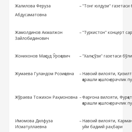
Жалилова Феруза
–
"Тонг юлдузи" газетаси
Абдусаматовна
Жамолдинов Акмалжон
–
"Туркистон" концерт са
Зайлобидинович
Жонихонов Мақсуд Ўроқович
–
"Халқ сўзи" газетаси бў
Жумаева Гуландом Розиқовна
–
Навоий вилояти, Қизил
қарашли қишлоқ врачлик п
Жўраева Тожихон Раҳмоновна
–
Фарғона вилояти, Фурқа
қарашли қишлоқ врачлик 
Имомова Дилфуза
–
Навоий вилояти, Карман
Исматуллаевна
уйи бадиий раҳбари