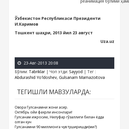
реанимация бўлими ҳам
Ўзбекистон Республикаси Президенти
И.Каримов
Тошкент шаҳри, 2013 йил 23 август
Uza.uz
23-Авг-2013 20:08
Бўлим
:
Tabriklar
|
Чоп этди
:
Sayyod
|
Тег
:
Abdurashid Yo'ldoshev
,
Gulsanam Mamazoitova
ТЕГИШЛИ МАВЗУЛАРДА:
Овора Гулсанамни жони асир.
Октябрь ойи фахрли инсонлари!
Гулсанам ижросию, Нилуфар гўзаллиги билан ёдда
қолган кун
Гулсанамни 90 миллионга чув туширишди(ми?)