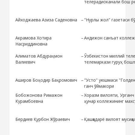
телерадиоканали бош р
Айходжаева Азиза Саденовна
–
"Нурлы жол" газетаси б
Акрамова Хотира
–
Андижон санъат коллежи
Насриддиновна
Алиматов Абдураҳмон
–
Ўзбекистон миллий тел
Валиевич
телемаркази гуруҳ бошл
Аширов Боҳодир Баҳромович
–
"Усто" уюшмаси "Голден
ганч ўймакори
Бобожонова Римажон
–
Хоразм вилояти, Урганч
Курамбоевна
ҳунар коллежининг махсу
Бердиев Қурбон Жўраевич
–
Қашқадарё вилоят мусиқ