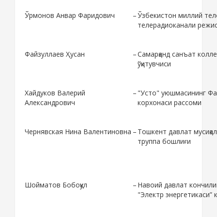
Ўрмонов Анвар Фаридович
–
Ўзбекистон миллий тел
телерадиоканали режи
Файзуллаев Ҳусан
–
Самарқанд санъат колл
ўқитувчиси
Хайдуков Валерий
–
"Усто" уюшмасининг Фа
Александрович
корхонаси рассоми
Чернявская Нина Валентиновна
–
Тошкент давлат мусиқал
труппа бошлиғи
Шойматов Бобоқул
–
Навоий давлат кончили
"Электр энергетикаси”