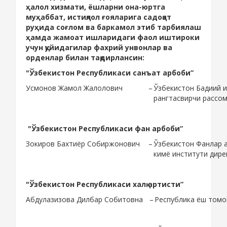
ҳалол хизмати, ёшларни она-юртга
муҳаббат, истиқлол ғояларига садоқат
руҳида соғлом ва баркамол этиб тарбиялаш
ҳамда жамоат ишларидаги фаол иштироки
учун қуйидагилар фахрий унвонлар ва
орденлар билан тақдирлансин:
"Ўзбекистон Республикаси санъат арбоби”
Усмонов Жамол Жалолович
–
Ўзбекистон Бадиий 
рангтасвирчи рассо
"Ўзбекистон Республикаси фан арбоби”
Зокиров Бахтиёр Собиржонович
–
Ўзбекистон Фанлар 
кимё институти дире
"Ўзбекистон Республикаси халқ артисти”
Абдулазизова Дилбар Собитовна
–
Республика ёш томо