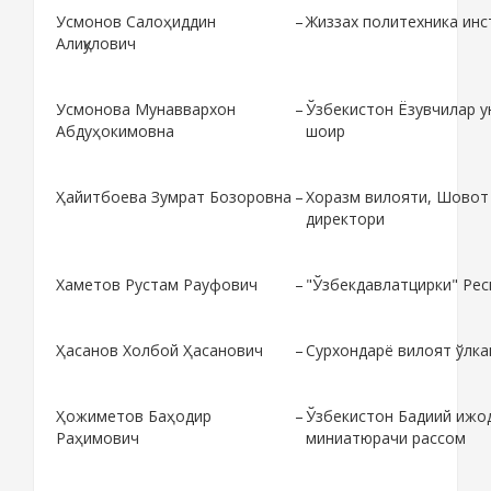
Усмонов Салоҳиддин
–
Жиззах политехника инс
Алиқулович
Усмонова Мунаввархон
–
Ўзбекистон Ёзувчилар 
Абдуҳокимовна
шоир
Ҳайитбоева Зумрат Бозоровна
–
Хоразм вилояти, Шовот 
директори
Хаметов Рустам Рауфович
–
"Ўзбекдавлатцирки" Рес
Ҳасанов Холбой Ҳасанович
–
Сурхондарё вилоят ўлка
Ҳожиметов Баҳодир
–
Ўзбекистон Бадиий ижо
Раҳимович
миниатюрачи рассом