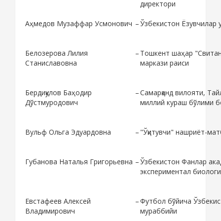
директори
Аҳмедов Музаффар Усмонович
–
Ўзбекистон Ёзувчилар 
Белозерова Лилия
–
Тошкент шаҳар "Свитан
Станиславовна
маркази раиси
Бердиқулов Баҳодир
–
Самарқанд вилояти, Та
Дўстмуродович
миллий кураш бўлими 
Вульф Ольга Эдуардовна
–
"Ўқитувчи" нашриёт-ма
Губанова Наталья Григорьевна
–
Ўзбекистон Фанлар ака
экспериментал биологи
Евстафеев Алексей
–
Футбол бўйича Ўзбекис
Владимирович
мураббийи