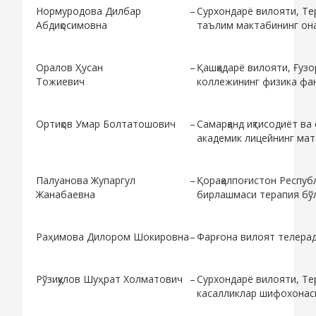
Нормуродова Дилбар
–
Сурхондарё вилояти, Те
Абдиқосимовна
таълим мактабининг она
Оралов Ҳусан
–
Қашқадарё вилояти, Ғузо
Тожиевич
коллежининг физика фан
Ортиқов Умар Болтатошович
–
Самарқанд иқтисодиёт ва
академик лицейнинг мат
Палуанова Жупаргул
–
Қорақалпоғистон Респуб
Жанабаевна
бирлашмаси терапия бў
Раҳимова Дилором Шокировна
–
Фарғона вилоят телера
Рўзиқулов Шуҳрат Холматович
–
Сурхондарё вилояти, Те
касалликлар шифохонас