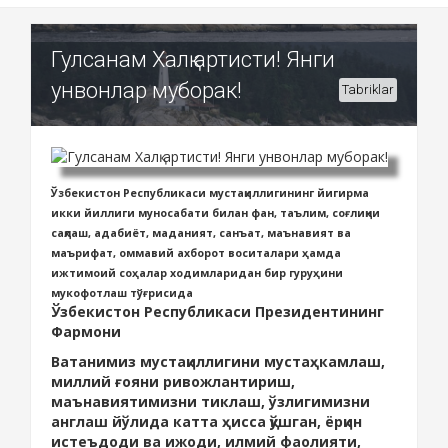
Гулсанам Халқ артисти! Янги
унвонлар муборак!
Tabriklar
Ўзбекистон Республикаси мустақиллигининг йигирма
икки йиллиги муносабати билан фан, таълим, соғлиқни
сақлаш, адабиёт, маданият, санъат, маънавият ва
маърифат, оммавий ахборот воситалари ҳамда
ижтимоий соҳалар ходимларидан бир гуруҳини
мукофотлаш тўғрисида
Ўзбекистон Республикаси Президентининг
Фармони
Ватанимиз мустақиллигини мустаҳкамлаш,
миллий ғояни ривожлантириш,
маънавиятимизни тиклаш, ўзлигимизни
англаш йўлида катта ҳисса қўшган, ёрқин
истеъдоди ва ижоди, илмий фаолияти,