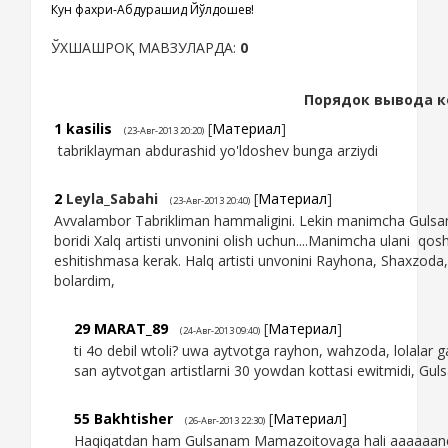
Кун фахри-Абдурашид Йўлдошев!
ЎХШАШРОҚ МАВЗУЛАРДА:
0
Порядок вывода к
1
kasilis
[
Материал
]
(23-Авг-2013 20:20)
tabriklayman abdurashid yo'ldoshev bunga arziydi
2
Leyla_Sabahi
[
Материал
]
(23-Авг-2013 20:40)
Avvalambor Tabrikliman hammaligini. Lekin manimcha Guls
boridi Xalq artisti unvonini olish uchun....Manimcha ulani qo
eshitishmasa kerak. Halq artisti unvonini Rayhona, Shaxzoda
bolardim,
29
MARAT_89
[
Материал
]
(24-Авг-2013 09:40)
ti 4o debil wtoli? uwa aytvotga rayhon, wahzoda, lolalar g
san aytvotgan artistlarni 30 yowdan kottasi ewitmidi, Guls
55
Bakhtisher
[
Материал
]
(26-Авг-2013 22:30)
Haqiqatdan ham Gulsanam Mamazoitovaga hali aaaaaancha b