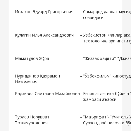
Исхаков Эдуард Григорьевич
–
Самарқанд давлат мусиқ
созандаси
Кулагин Илья Александрович
–
Ўзбекистон Фанлар ака
технологиялари инстит
Маматқулов Жўра
–
"Жиззах ҳақиқати"-"Джи
Нуриддинов Қаҳрамон
–
"Ўзбекфильм" киностуд
Низомович
Радзивил Светлана Михайловна
–
Енгил атлетика бўйича
жамоаси аъзоси
Тўраев Норқувват
–
"Маърифат"-"Учитель У
Тожимуродович
Сурхондарё вилояти бў