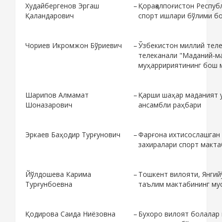
Худайбергенов Эргаш
–
Қорақалпоғистон Респуб
Қаландарович
спорт ишлари бўлими б
Чориев Икромжон Бўриевич
–
Ўзбекистон миллий тел
телеканали "Маданий-м
муҳарририятининг бош 
Шарипов Алмамат
–
Қарши шаҳар маданият уй
Шоназарович
ансамбли раҳбари
Эркаев Баҳодир Турғунович
–
Фарғона ихтисослашган
захиралари спорт макта
Йўлдошева Карима
–
Тошкент вилояти, Янгий
Турғунбоевна
таълим мактабининг муси
Қодирова Саида Ниёзовна
–
Бухоро вилоят болалар 