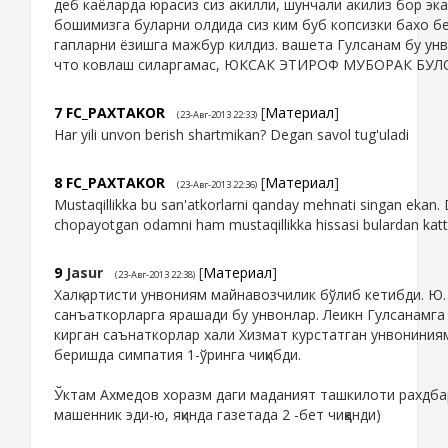
деб каёларда юрасиз сиз акилли, шунчали акилиз бор эк
бошимизга буларни олдида сиз ким буб копсизки бахо бе
гапларни ёзишга мажбур килдиз. вашета Гулсанам бу унв
что ковлаш силаргамас, ЮКСАК ЭТИРОФ МУБОРАК БУ
7
FC_PAXTAKOR
[
Материал
]
(23-Авг-2013 22:33)
Har yili unvon berish shartmikan? Degan savol tug'uladi
8
FC_PAXTAKOR
[
Материал
]
(23-Авг-2013 22:36)
Mustaqillikka bu san'atkorlarni qanday mehnati singan ekan
chopayotgan odamni ham mustaqillikka hissasi bulardan katta
9
Jasur
[
Материал
]
(23-Авг-2013 22:38)
Халқ артисти унвониям майнавозчилик бўлиб кетибди. Ю.
санъаткорларга ярашади бу унвонлар. Леикн Гулсанамга х
кирган саънаткорлар хали Хизмат курстатган унвониния
беришда симпатия 1-ўринга чиқибди.
Ўктам Ахмедов хоразм даги маданият ташкилоти рахдбар
машенник эди-ю, яқинда газетада 2 -бет чиққанди)