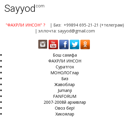
Sayyod
.com
"ФАХРЛИ ИНСОН"
?
| Биз: +99894 695-21-21 (+телеграм)
| эл.почта: sayyod@gmail.com
Бош сахифа
ФАХРЛИ ИНСОН
Суратгох
МОНОЛОГлар
Биз
Жавоблар
Jumanji
FANFORUM
2007-2008й архивлар
Овоз бер!
Хикоялар