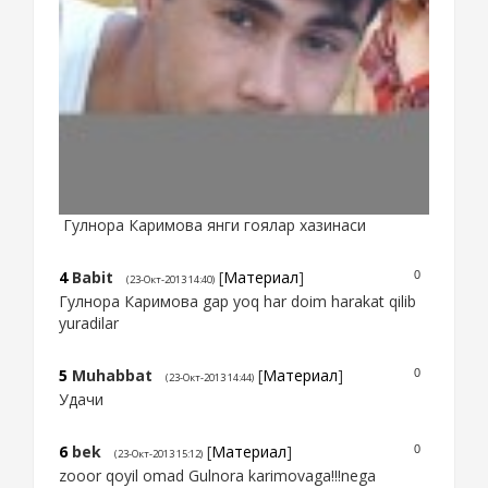
Гулнора Каримова янги гоялар хазинаси
4
Babit
[
Материал
]
0
(23-Окт-2013 14:40)
Гулнора Каримова gap yoq har doim harakat qilib
yuradilar
5
Muhabbat
[
Материал
]
0
(23-Окт-2013 14:44)
Удачи
6
bek
[
Материал
]
0
(23-Окт-2013 15:12)
zooor qoyil omad Gulnora karimovaga!!!nega