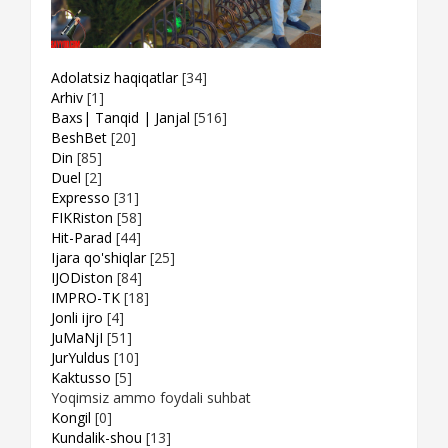
Adolatsiz haqiqatlar
[34]
Arhiv
[1]
Baxs| Tanqid | Janjal
[516]
BeshBet
[20]
Din
[85]
Duel
[2]
Expresso
[31]
FIKRiston
[58]
Hit-Parad
[44]
Ijara qo'shiqlar
[25]
IJODiston
[84]
IMPRO-TK
[18]
Jonli ijro
[4]
JuMaNjI
[51]
JurYuldus
[10]
Kaktusso
[5]
Yoqimsiz ammo foydali suhbat
Kongil
[0]
Kundalik-shou
[13]