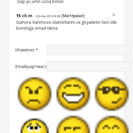
Gap yu umri uzoq bòlsin.
15
ch.m
[
Материал
]
0
(03-Ноя-2013 05:36)
Gulnora Karimova izlanishlarini va goyalarini faol olib
borishiga omad tilima
Исмингиз *:
Email(шартмас):