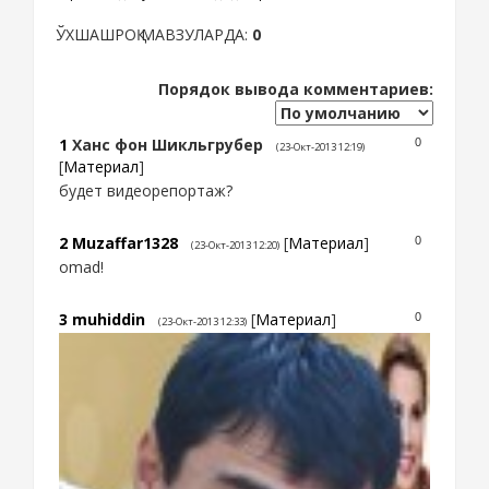
ЎХШАШРОҚ МАВЗУЛАРДА:
0
Порядок вывода комментариев:
1
Ханс фон Шикльгрубер
0
(23-Окт-2013 12:19)
[
Материал
]
будет видеорепортаж?
2
Muzaffar1328
[
Материал
]
0
(23-Окт-2013 12:20)
omad!
3
muhiddin
[
Материал
]
0
(23-Окт-2013 12:33)