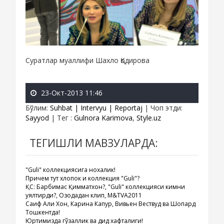
Суратлар муаллифи Шахло Қодирова
23-Окт-2013 11:46
Бўлим
:
Suhbat | Intervyu | Reportaj
|
Чоп этди
:
Sayyod
|
Тег
:
Gulnora Karimova
,
Style.uz
ТЕГИШЛИ МАВЗУЛАРДА:
"Guli" коллекциясига нохақлик!
Причем тут хлопок и коллекция "Guli"?
ҚС: Барбимас Қимматхон?, "Guli" коллекцияси кимни
уялтирди?, Озодадан клип, M&TVA2011
Саиф Али Хон, Карина Капур, Вивьен Вествуд ва Шопард
Тошкентда!
Юртимизда гўзаллик ва дид хафталиги!