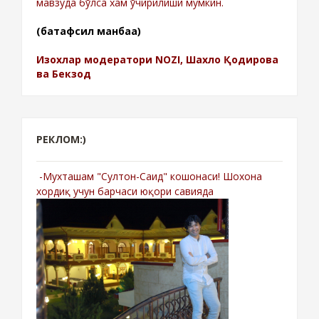
мавзуда бўлса хам ўчирилиши мумкин.
(батафсил манбаа)
Изохлар модератори NOZI, Шахло Қодирова
ва Бекзод
РЕКЛОМ:)
-Мухташам "Султон-Саид" кошонаси! Шохона
хордиқ учун барчаси юқори савияда