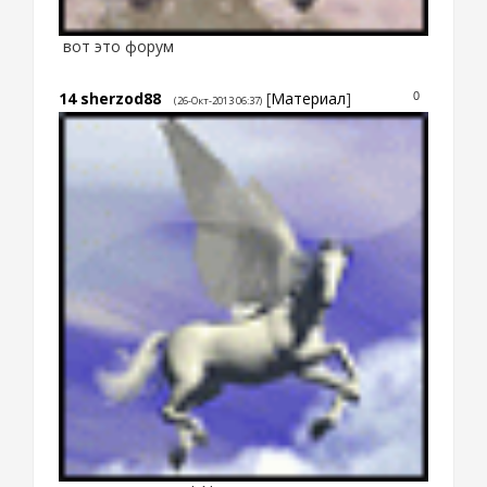
вот это форум
14
sherzod88
[
Материал
]
0
(26-Окт-2013 06:37)