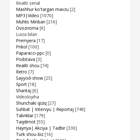
Realiti serial
Mashhur ko'targan mavzu
[2]
MP3|Video
[1070]
Muhlis Minbari
[216]
Ovoznoma
[6]
Luiza bilan
Premyera
[17]
Prikol
[100]
Paparacci-ppc
[0]
Podstava
[3]
Realiti shou
[74]
Retro
[7]
Sayyod-show
[25]
Sport
[18]
Shantaj
[6]
Videoloyiha
Shunchaki qiziq
[27]
Suhbat | Intervyu | Reportaj
[748]
Tabriklar
[179]
Taqdimot
[55]
Hayriya| Akciya | Tadbir
[330]
Turk shou-biz
[16]