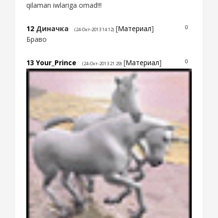
qilaman iwlariga omad!!!
12
Диначка
[
Материал
]
0
(24-Окт-2013 14:12)
Браво
13
Your_Prince
[
Материал
]
0
(24-Окт-2013 21:29)