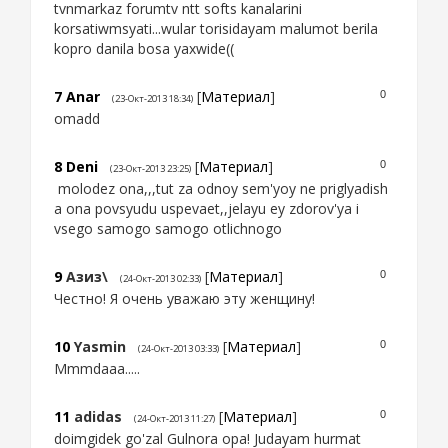
tvnmarkaz forumtv ntt softs kanalarini
korsatiwmsyati...wular torisidayam malumot berila
kopro danila bosa yaxwide((
7
Anar
[
Материал
]
0
(23-Окт-2013 18:34)
omadd
8
Deni
[
Материал
]
0
(23-Окт-2013 23:25)
molodez ona,,,tut za odnoy sem'yoy ne priglyadish
a ona povsyudu uspevaet,,jelayu ey zdorov'ya i
vsego samogo samogo otlichnogo
9
Азиз\
[
Материал
]
0
(24-Окт-2013 02:33)
Честно! Я очень уважаю эту женщину!
10
Yasmin
[
Материал
]
0
(24-Окт-2013 03:33)
Mmmdaaa.....
11
adidas
[
Материал
]
0
(24-Окт-2013 11:27)
doimgidek go'zal Gulnora opa! Judayam hurmat