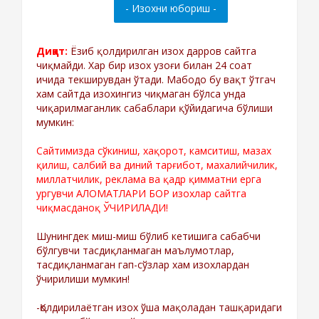
Диққат:
Ёзиб қолдирилган изох дарров сайтга
чиқмайди. Хар бир изох узоғи билан 24 соат
ичида текширувдан ўтади. Мабодо бу вақт ўтгач
хам сайтда изохингиз чиқмаган бўлса унда
чиқарилмаганлик сабаблари қўйидагича бўлиши
мумкин:
Сайтимизда сўкиниш, хақорот, камситиш, мазах
қилиш, салбий ва диний тарғибот, махалийчилик,
миллатчилик, реклама ва қадр қимматни ерга
ургувчи АЛОМАТЛАРИ БОР изохлар сайтга
чиқмасданоқ ЎЧИРИЛАДИ!
Шунингдек миш-миш бўлиб кетишига сабабчи
бўлгувчи тасдиқланмаган маълумотлар,
тасдиқланмаган гап-сўзлар хам изохлардан
ўчирилиши мумкин!
-Қолдирилаётган изох ўша мақоладан ташқаридаги