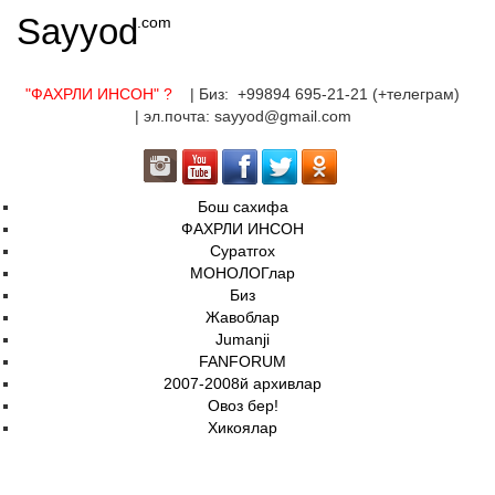
Sayyod
.com
"ФАХРЛИ ИНСОН"
?
| Биз: +99894 695-21-21 (+телеграм)
| эл.почта: sayyod@gmail.com
Бош сахифа
ФАХРЛИ ИНСОН
Суратгох
МОНОЛОГлар
Биз
Жавоблар
Jumanji
FANFORUM
2007-2008й архивлар
Овоз бер!
Хикоялар