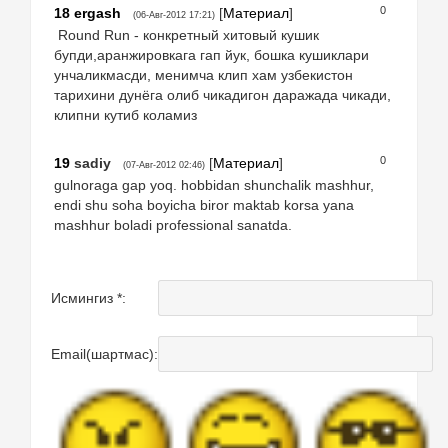
0
18
ergash
[
Материал
]
(06-Авг-2012 17:21)
Round Run - конкретный хитовый кушик
бупди,аранжировкага гап йук, бошка кушиклари
унчаликмасди, менимча клип хам узбекистон
тарихини дунёга олиб чикадигон даражада чикади,
клипни кутиб коламиз
0
19
sadiy
[
Материал
]
(07-Авг-2012 02:46)
gulnoraga gap yoq. hobbidan shunchalik mashhur,
endi shu soha boyicha biror maktab korsa yana
mashhur boladi professional sanatda.
Исмингиз *:
Email(шартмас):