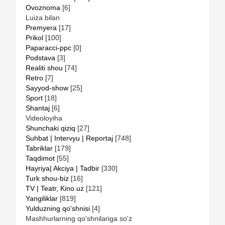
Ovoznoma
[6]
Luiza bilan
Premyera
[17]
Prikol
[100]
Paparacci-ppc
[0]
Podstava
[3]
Realiti shou
[74]
Retro
[7]
Sayyod-show
[25]
Sport
[18]
Shantaj
[6]
Videoloyiha
Shunchaki qiziq
[27]
Suhbat | Intervyu | Reportaj
[748]
Tabriklar
[179]
Taqdimot
[55]
Hayriya| Akciya | Tadbir
[330]
Turk shou-biz
[16]
TV | Teatr, Kino.uz
[121]
Yangiliklar
[819]
Yulduzning qo'shnisi
[4]
Mashhurlarning qo'shnilariga so'z