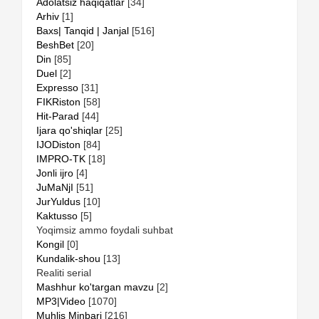
Adolatsiz haqiqatlar
[34]
Arhiv
[1]
Baxs| Tanqid | Janjal
[516]
BeshBet
[20]
Din
[85]
Duel
[2]
Expresso
[31]
FIKRiston
[58]
Hit-Parad
[44]
Ijara qo'shiqlar
[25]
IJODiston
[84]
IMPRO-TK
[18]
Jonli ijro
[4]
JuMaNjI
[51]
JurYuldus
[10]
Kaktusso
[5]
Yoqimsiz ammo foydali suhbat
Kongil
[0]
Kundalik-shou
[13]
Realiti serial
Mashhur ko'targan mavzu
[2]
MP3|Video
[1070]
Muhlis Minbari
[216]