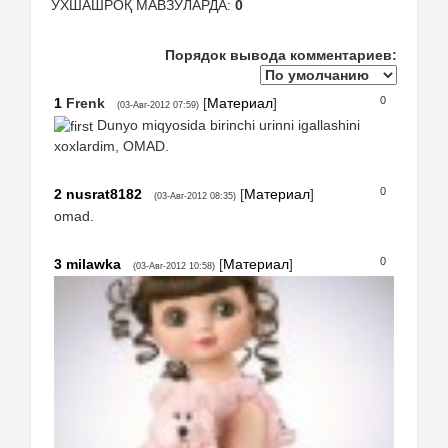
ЎХШАШРОҚ МАВЗУЛАРДА:
0
Порядок вывода комментариев:
0
1
Frenk
[
Материал
]
(03-Авг-2012 07:59)
Dunyo miqyosida birinchi urinni igallashini
xoxlardim, OMAD.
0
2
nusrat8182
[
Материал
]
(03-Авг-2012 08:35)
omad.
0
3
milawka
[
Материал
]
(03-Авг-2012 10:58)