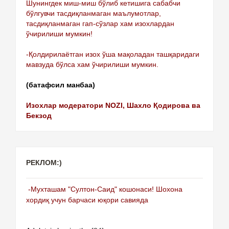
Шунингдек миш-миш бўлиб кетишига сабабчи
бўлгувчи тасдиқланмаган маълумотлар,
тасдиқланмаган гап-сўзлар хам изохлардан
ўчирилиши мумкин!
-Қолдирилаётган изох ўша мақоладан ташқаридаги
мавзуда бўлса хам ўчирилиши мумкин.
(батафсил манбаа)
Изохлар модератори NOZI, Шахло Қодирова ва
Бекзод
РЕКЛОМ:)
-Мухташам "Султон-Саид" кошонаси! Шохона
хордиқ учун барчаси юқори савияда