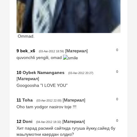
Ommad.
0
9
bek_x6
[
Материал
]
(03-Авг-2012 18:59)
quvonchli yengili, omad
0
10
Oybek Namanganes
(03-Авг-2012 20:27)
[
Материал
]
Googoosha "I LOVE YOU"
0
11
Toha
[
Материал
]
(03-Авг-2012 22:00)
Oho tam yodgor nasirov toje !!!
0
12
Doni
[
Материал
]
(04-Авг-2012 18:32)
Хит парад расмий сайтида гугуша йукку,сайед бу
маьлумотни каердан олдиз?