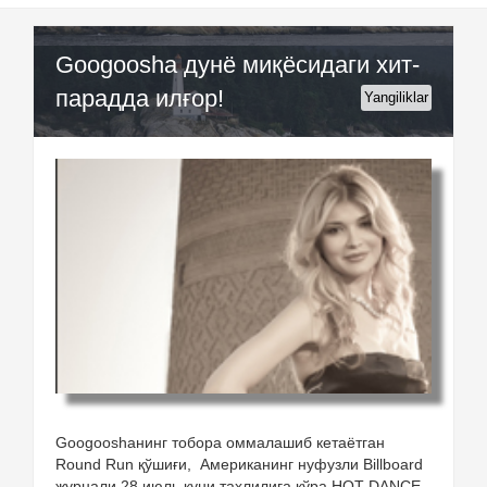
Googoosha дунё миқёсидаги хит-
парадда илғор!
Yangiliklar
Googooshaнинг тобора оммалашиб кетаётган
Round Run қўшиғи, Американинг нуфузли Billboard
журнали 28 июль куни тахлилига кўра HOT DANCE