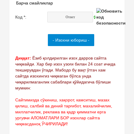
Барча смайликлар
Код *:
Диққат:
Ёзиб қолдирилган изох дарров сайтга
чиқмайди. Хар бир изох узоғи билан 24 соат ичида
текширувдан ўтади. Мабодо бу вақт ўтгач хам
сайтда изохингиз чиқмаган бўлса унда
чиқарилмаганлик сабаблари қўйидагича бўлиши
мумкин:
Сайтимизда сўкиниш, хақорот, камситиш, мазах
қилиш, салбий ва диний тарғибот, махалийчилик,
миллатчилик, реклама ва қадр қимматни ерга
ургувчи АЛОМАТЛАРИ БОР изохлар сайтга
чиқмасданоқ ЎЧИРИЛАДИ!