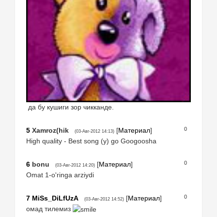
да бу кушиги зор чикканде.
0
5
Xamroz(hik
[
Материал
]
(03-Авг-2012 14:13)
High quality - Best song (y) go Googoosha
0
6
bonu
[
Материал
]
(03-Авг-2012 14:20)
Omat 1-o'ringa arziydi
0
7
MiSs_DiLfUzA
[
Материал
]
(03-Авг-2012 14:52)
омад тилемиз