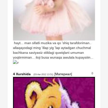
hayt... man sifatli muzika va qo 'shiq tarafdoriman..
allaqayodagi ming 'illap yig 'lap aytadgan chuchmal
bachkana saviyasiz stildagi quwiqlani umuman
yoqtirmiman... iloji busa wunaqa awulala kupaysiiin...
0
4
Xurshida
[
Материал
]
(03-Авг-2012 13:51)