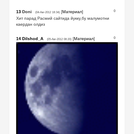
0
13
Doni
[
Материал
]
(04-Авг-2012 18:34)
Хит парад Расмий сайтида йукку,бу малумотни
каердан олдиз
0
14
Dilshod_A
[
Материал
]
(05-Авг-2012 08:20)