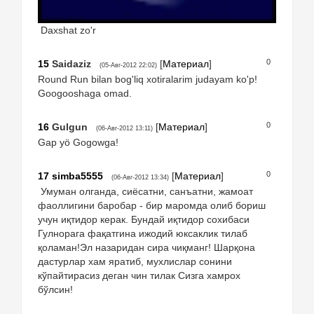
Daxshat zo'r
0
15
Saidaziz
[
Материал
]
(05-Авг-2012 22:02)
Round Run bilan bog'liq xotiralarim judayam ko'p!
Googooshaga omad.
0
16
Gulgun
[
Материал
]
(06-Авг-2012 13:11)
Gap yö Gogowga!
0
17
simba5555
[
Материал
]
(06-Авг-2012 13:34)
Умуман олганда, сиёсатни, санъатни, жамоат
фаоллигини баробар - бир маромда олиб бориш
учун иқтидор керак. Бундай иқтидор сохибаси
Гулнорага фақатгина ижодий юксаклик тилаб
қоламан!Эл назаридан сира чиқманг! Шарқона
дастурлар хам яратиб, мухлислар сонини
кўпайтирасиз деган чин тилак Сизга хамрох
бўлсин!