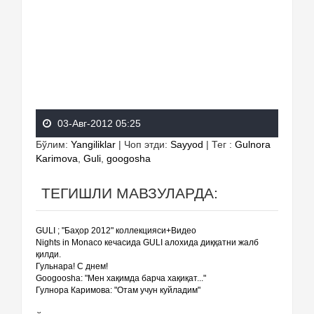
03-Авг-2012 05:25
Бўлим
:
Yangiliklar
|
Чоп этди
:
Sayyod
|
Тег
:
Gulnora
Karimova
,
Guli
,
googosha
ТЕГИШЛИ МАВЗУЛАРДА:
GULI ; "Баҳор 2012" коллекцияси+Видео
Nights in Monaco кечасида GULI алохида диққатни жалб
қилди.
Гульнара! С днем!
Googoosha: "Мен хақимда барча хақиқат..."
Гулнора Каримова: "Отам учун куйладим"