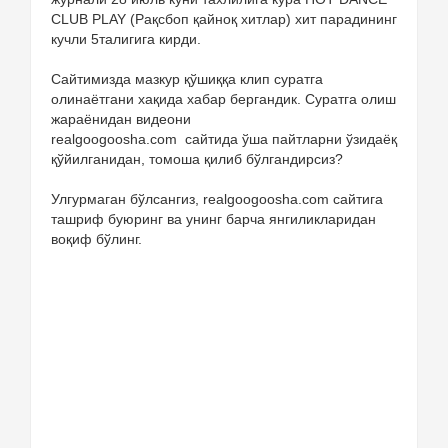
CLUB PLAY (Рақсбоп қайноқ хитлар) хит парадининг
кучли 5талигига кирди.
Сайтимизда мазкур қўшиққа клип суратга
олинаётгани хақида хабар бергандик. Суратга олиш
жараёнидан видеони
realgoogoosha.com сайтида ўша пайтларни ўзидаёқ
қўйилганидан, томоша қилиб бўлгандирсиз?
Улгурмаган бўлсангиз, realgoogoosha.com сайтига
ташриф буюринг ва унинг барча янгиликларидан
воқиф бўлинг.