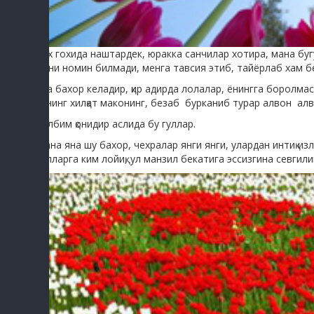
Гох гохида наштардек, юракка санчилар хотира, мана бугу
шуни номин билмади, менга тавсия этиб, тайёрлаб хам б
Яна бахор келадир, қир адирда лолалар, ёнингга боролм
сенинг хилқат маконинг, безаб
бурканиб турар алвон
алв
Қалбим қонидир аслида бу гуллар.
Мана яна шу бахор, чехралар янги янги, улардан интиқ и
йўлларга ким лойиқ, ул манзил бекатига эссизгина севгили