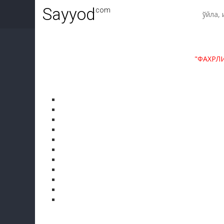
Sayyod
.com
"ФАХРЛ