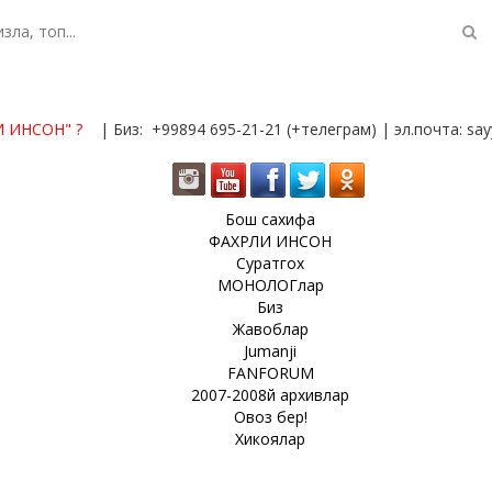
И ИНСОН"
?
| Биз: +99894 695-21-21 (+телеграм) | эл.почта: s
Бош сахифа
ФАХРЛИ ИНСОН
Суратгох
МОНОЛОГлар
Биз
Жавоблар
Jumanji
FANFORUM
2007-2008й архивлар
Овоз бер!
Хикоялар