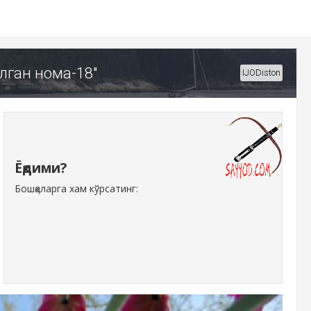
алган нома-18"
IJODiston
Ёқдими?
Бошқаларга хам кўрсатинг: