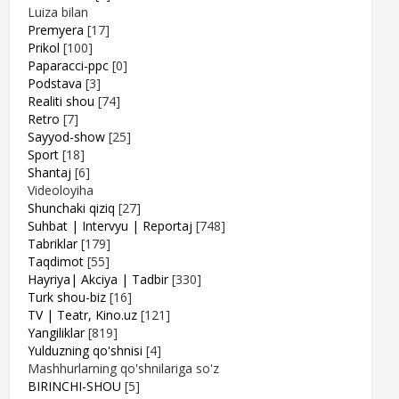
Luiza bilan
Premyera
[17]
Prikol
[100]
Paparacci-ppc
[0]
Podstava
[3]
Realiti shou
[74]
Retro
[7]
Sayyod-show
[25]
Sport
[18]
Shantaj
[6]
Videoloyiha
Shunchaki qiziq
[27]
Suhbat | Intervyu | Reportaj
[748]
Tabriklar
[179]
Taqdimot
[55]
Hayriya| Akciya | Tadbir
[330]
Turk shou-biz
[16]
TV | Teatr, Kino.uz
[121]
Yangiliklar
[819]
Yulduzning qo'shnisi
[4]
Mashhurlarning qo'shnilariga so'z
BIRINCHI-SHOU
[5]