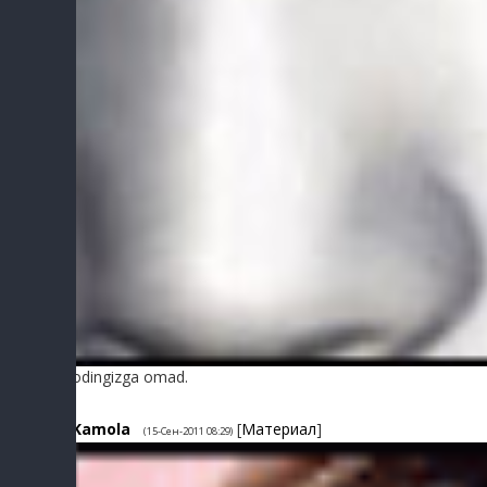
Ijodingizga omad.
4
Kamola
[
Материал
]
(15-Сен-2011 08:29)