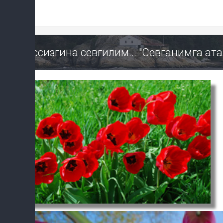
Эссизгина севгилим... "Севганимга ат