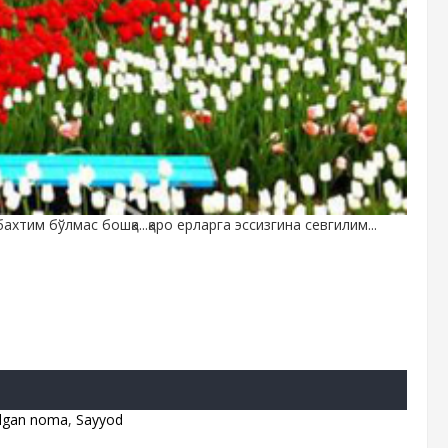
ахтим бўлмас бошқа...қаро ерларга эссизгина севгилим...
algan noma
,
Sayyod