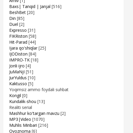
Arhiv
[1]
Baxs| Tanqid | Janjal
[516]
BeshBet
[20]
Din
[85]
Duel
[2]
Expresso
[31]
FIKRiston
[58]
Hit-Parad
[44]
Ijara qo'shiqlar
[25]
IJODiston
[84]
IMPRO-TK
[18]
Jonli ijro
[4]
JuMaNjI
[51]
JurYuldus
[10]
Kaktusso
[5]
Yoqimsiz ammo foydali suhbat
Kongil
[0]
Kundalik-shou
[13]
Realiti serial
Mashhur ko'targan mavzu
[2]
MP3|Video
[1070]
Muhlis Minbari
[216]
Ovoznoma
[6]