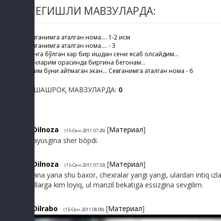
ТЕГИШЛИ МАВЗУЛАРДА:
Севганимга аталган нома.... 1-2 қисм
Севганимга аталган нома.... - 3
Менга бўлган хар бир ишқдан сени ясаб олсайдим...
Яқинларим орасинда биргина бегонам...
Ойим буни айтмаган экан... Севганимга аталган нома - 6
ЎХШАШРОҚ МАВЗУЛАРДА:
0
1
Dilnoza
[
Материал
]
(15-Сен-2011 07:28)
Mayusgina sher bòpdi.
2
Dilnoza
[
Материал
]
(15-Сен-2011 07:33)
Mana yana shu baxor, chexralar yangi yangi, ulardan intiq i
yòllarga kim loyiq, ul manzil bekatiga essizgina sevgilim.
3
Dilrabo
[
Материал
]
(15-Сен-2011 08:08)