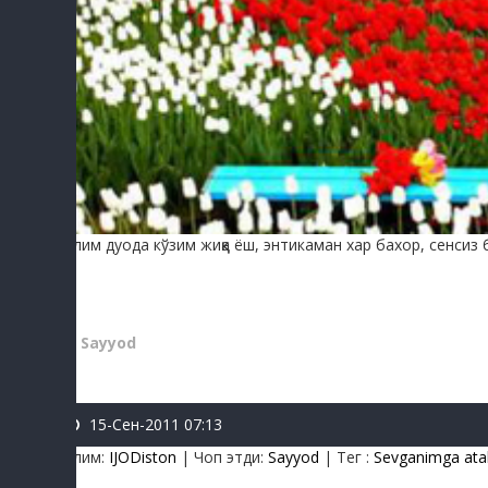
Қўлим дуода кўзим жиққа ёш, энтикаман хар бахор, сенсиз б
(c) Sayyod
15-Сен-2011 07:13
Бўлим
:
IJODiston
|
Чоп этди
:
Sayyod
|
Тег
:
Sevganimga at