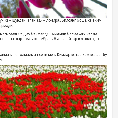
н хам шундай, еган эдим лочира...Билсанг бошқа хеч ким
ермади.
асман, юрагим дов бермайди. Биламан бахор хам севар
он чечаклар... маъюс тебраниб алла айтар қизғалдоқлар..
злайман, тополмайман сени мен. Кимлар кетар ким келар, бу
м.