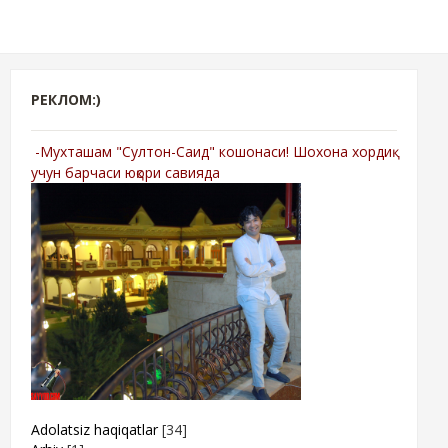
РЕКЛОМ:)
-Мухташам "Султон-Саид" кошонаси! Шохона хордиқ
учун барчаси юқори савияда
Adolatsiz haqiqatlar
[34]