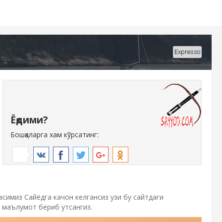
Expresso
Ёқдими?
Бошқаларга хам кўрсатинг:
симиз Сайёдга качон келгансиз узи бу сайтдаги
а маълумот бериб утсангиз.