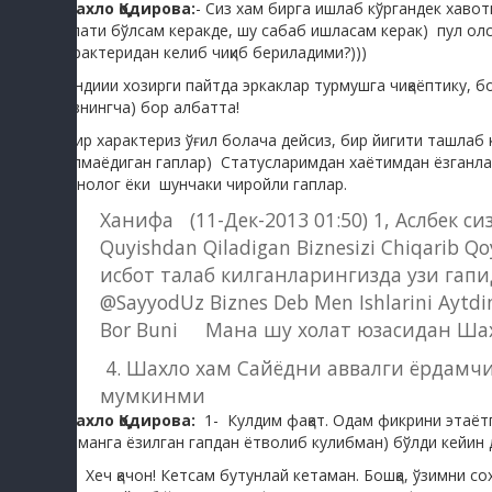
Шахло Қодирова:
- Сиз хам бирга ишлаб кўргандек хавот
ғалати бўлсам керакде, шу сабаб ишласам керак) пул ол
характеридан келиб чиқиб бериладими?)))
Эндиии хозирги пайтда эркаклар турмушга чиқаёптику, бо
сизнингча) бор албатта!
Бир характериз ўғил болача дейсиз, бир йигити ташлаб к
келмаёдиган гаплар) Статусларимдан хаётимдан ёзганларим
монолог ёки шунчаки чиройли гаплар.
Ханифа (11-Дек-2013 01:50) 1, Аслбек си
Quyishdan Qiladigan Biznesizi Chiqarib 
исбот талаб килганларингизда узи гапи
@SayyodUz Biznes Deb Men Ishlarini Aytdi
Bor Buni Мана шу холат юзасидан Шах
4. Шахло хам Сайёдни аввалги ёрдамчи
мумкинми
Шахло Қодирова:
1- Кулдим фақат. Одам фикрини этаёт
бу манга ёзилган гапдан ётволиб кулибман) бўлди кейин 
4. Хеч қачон! Кетсам бутунлай кетаман. Бошқа, ўзимни 