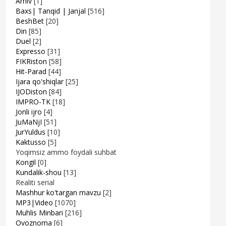
Arhiv
[1]
Baxs| Tanqid | Janjal
[516]
BeshBet
[20]
Din
[85]
Duel
[2]
Expresso
[31]
FIKRiston
[58]
Hit-Parad
[44]
Ijara qo'shiqlar
[25]
IJODiston
[84]
IMPRO-TK
[18]
Jonli ijro
[4]
JuMaNjI
[51]
JurYuldus
[10]
Kaktusso
[5]
Yoqimsiz ammo foydali suhbat
Kongil
[0]
Kundalik-shou
[13]
Realiti serial
Mashhur ko'targan mavzu
[2]
MP3|Video
[1070]
Muhlis Minbari
[216]
Ovoznoma
[6]