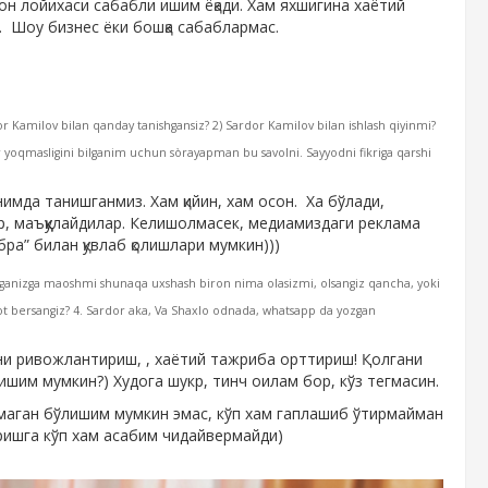
он лойихаси сабабли ишим ёқади. Хам яхшигина хаётий
. Шоу бизнес ёки бошқа сабаблармас.
r Kamilov bilan qanday tanishgansiz? 2) Sardor Kamilov bilan ishlash qiyinmi?
lar yoqmasligini bilganim uchun sòrayapman bu savolni. Sayyodni fikriga qarshi
имда танишганмиз. Хам қийин, хам осон. Ха бўлади,
р, маъққулайдилар. Келишолмасек, медиамиздаги реклама
ра” билан қувлаб қолишлари мумкин)))
hlaganizga maoshmi shunaqa uxshash biron nima olasizmi, olsangiz qancha, yoki
ot bersangiz? 4. Sardor aka, Va Shaxlo odnada, whatsapp da yozgan
шни ривожлантириш, , хаётий тажриба орттириш! Қолгани
шим мумкин?) Худога шукр, тинч оилам бор, кўз тегмасин.
рмаган бўлишим мумкин эмас, кўп хам гаплашиб ўтирмайман
ришга кўп хам асабим чидайвермайди)