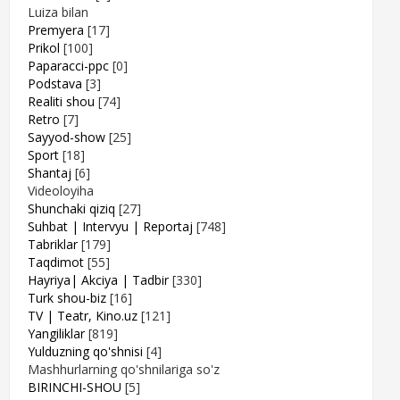
Luiza bilan
Premyera
[17]
Prikol
[100]
Paparacci-ppc
[0]
Podstava
[3]
Realiti shou
[74]
Retro
[7]
Sayyod-show
[25]
Sport
[18]
Shantaj
[6]
Videoloyiha
Shunchaki qiziq
[27]
Suhbat | Intervyu | Reportaj
[748]
Tabriklar
[179]
Taqdimot
[55]
Hayriya| Akciya | Tadbir
[330]
Turk shou-biz
[16]
TV | Teatr, Kino.uz
[121]
Yangiliklar
[819]
Yulduzning qo'shnisi
[4]
Mashhurlarning qo'shnilariga so'z
BIRINCHI-SHOU
[5]