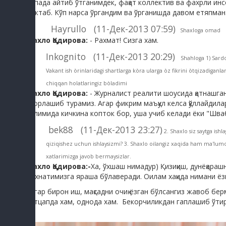
Тепада айтиб ўтганимдек, фақат коллектив ва фахрли инс
мактаб. Кўп нарса ўргандим ва ўрганишда давом етяпман
Hayrullo (11-Дек-2013 07:59)
Shaxloga omad
Шахло Қодирова:
- Рахмат! Сизга хам.
Inkognito (11-Дек-2013 20:29)
Shahloga 1) Sardo
Vakant ish òrinlaridagi shartlarga kòra ularga òz fikrini òtqizadigan
chiqqan holatlaringiz bòladimi
Шахло Қодирова:
- Журналист реалити шоусида қатнашган
спорлашиб турамиз. Агар фикрим маъқул келса қўллайдила
бўлимида кичкина копток бор, уша учиб келади ёки "Шваб
bek88 (11-Дек-2013 23:27)
2. Shaxlo siz saytga is
qiziqishez uchun ishlaysizmi? 3. Shaxlo oilangiz xaqida ham ma'lum
xatlarimizga javob bermaysizlar.
Шахло Қодирова:-
Ха, ўхшаш нимадур) Қизиқиш, дунёқара
мехнатимизга яраша бўлаверади. Оилам хақида нимани ёзи
Агар бирон иш, мақсадни очиқ ёзган бўлсангиз жавоб бе
ватцапда хам, однода хам. Бекорчиликдан гаплашиб ўти