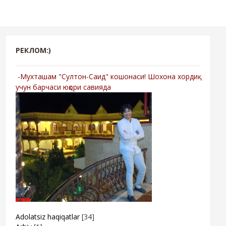
РЕКЛОМ:)
-Мухташам "Султон-Саид" кошонаси! Шохона хордиқ
учун барчаси юқори савияда
Adolatsiz haqiqatlar
[34]