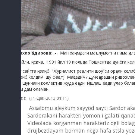
Шахло Қодирова:
- Ман хақимдаги маълумотни нима қил
Майли, қисқача, 1991 йил 19 июльда Тошкентда дунёга ке
Бу сайтга қизиқиб, "Журналист реалити шоу”си орқали кел
кириб келдим, шу фақат) Мақсадим? Дунёқарашни ривожла
ва шунчаки коллектив жуда ёқади. Ишлаш ёқади улар била
хам дам оламан.
Aziz (11-Дек-2013 01:11)
Assalomu aleykum sayyod sayti Sardor aka
Sardorakani harakteri yomon i galati qanaq
Videolada korganman harakteriz ogil bola
drujbezdayam borman nega hafa stsla yoza