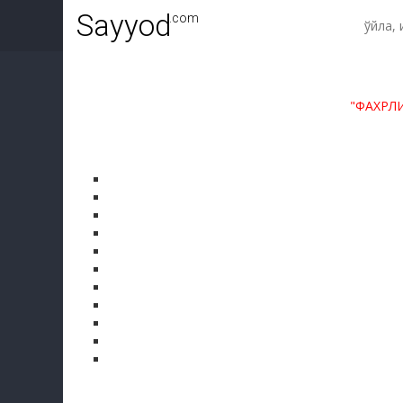
Sayyod
.com
"ФАХРЛ