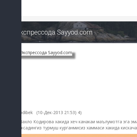
Экспрессода Sayyod.com
Zodibek (10-Дек-2013 21:53) 4)
Шахло Кодирова хакида хеч канакаи маълумотга эга эма
максадингиз турмуш курганмисиз хаммаси хакида кискач