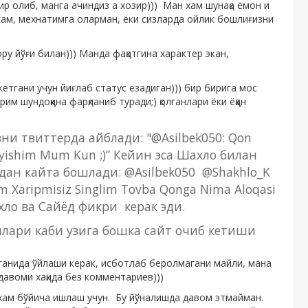
ир олиб, манга ачиндиз а хозир))) Ман хам шунақа ёмон и
сам, мехнатимга оларман, ёки сизларда ойлик бошлиғизни
ру йўғи билан))) Манда фақатгина характер экан,
етгани учун йиғлаб статус ёзадиган))) бир бирига мос
 шундоққина фарқланиб туради;) қолганлари ёки ёққан
зни твиттерда айблади: "@Asilbek050: Qon
Qoyishim Mum Kun ;)” Кейин эса Шахло билан
дан кайта бошлади: @​Asilbek050 @Shakhlo_K
m Xaripmisiz Singlim Tovba Qonga Nima Aloqasi
ло ва Сайёд фикри керак эди.
лари каби узига бошка сайт очиб кетиши
ганида ўйлаши керак, исботлаб беролмагани майли, мана
давоми хақида без комментариев)))
сохам бўйича ишлаш учун. Бу йўналишда давом этмайман.