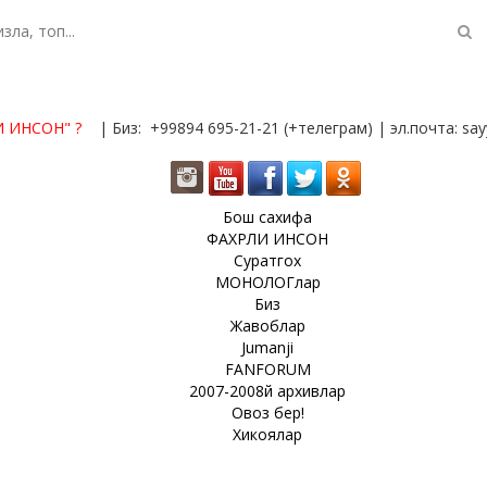
И ИНСОН"
?
| Биз: +99894 695-21-21 (+телеграм) | эл.почта: s
Бош сахифа
ФАХРЛИ ИНСОН
Суратгох
МОНОЛОГлар
Биз
Жавоблар
Jumanji
FANFORUM
2007-2008й архивлар
Овоз бер!
Хикоялар