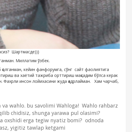
асиз? Шартмасде)))
лганман. Миллатим ўзбек.
иб қолганман, кейин фанфорумга, сўнг сайт фаолиятига
нтириш ва хаётий тажриба орттириш мақсадим бўлса керак
н. Фахрли инсон лойихасини жуда қадрлайман. Хам чарчаб,
 va wahlo. bu savolimi Wahloga! Wahlo rahbarz
ilib chidisiz, shunga yarawa pul olasimi?
ga oxshidi erga tegiw nyatiz bomi? odnoda
sz, yigitiz tawlap ketgami