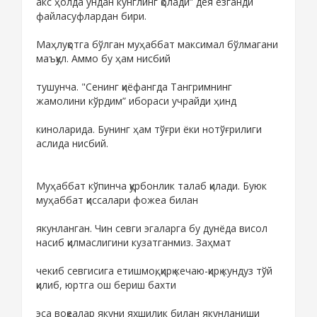
акс ҳолда ундан кўнглинг қолади” дея ёзганди
файласуфлардан бири.
Маҳлуқотга бўлган муҳаббат максимал бўлмагани
маъқул. Аммо бу ҳам нисбий
тушунча. "Сенинг қиёфангда Тангримнинг
жамолини кўрдим” ибораси учрайди ҳинд
киноларида. Бунинг ҳам тўғри ёки нотўғрилиги
аслида нисбий.
Муҳаббат кўпинча қурбонлик талаб қилади. Буюк
муҳаббат қиссалари фожеа билан
якунланган. Чин севги эгаларга бу дунёда висол
насиб қилмаслигини кузатганмиз. Заҳмат
чекиб севгисига етишмоқ, қирқ кечаю-қирқ кундуз тўй
қилиб, юртга ош бериш бахти
эса воқеалар якуни яхшилик билан якунланиши