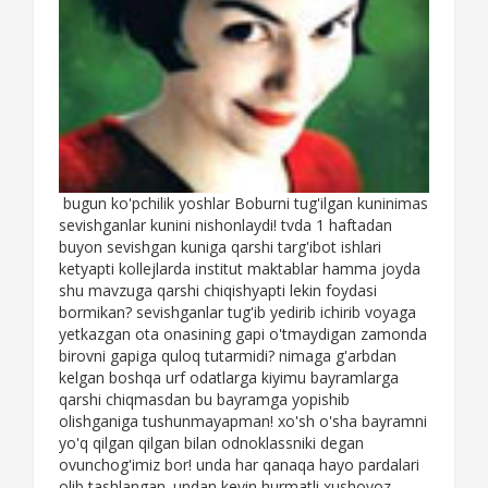
bugun ko'pchilik yoshlar Boburni tug'ilgan kuninimas
sevishganlar kunini nishonlaydi! tvda 1 haftadan
buyon sevishgan kuniga qarshi targ'ibot ishlari
ketyapti kollejlarda institut maktablar hamma joyda
shu mavzuga qarshi chiqishyapti lekin foydasi
bormikan? sevishganlar tug'ib yedirib ichirib voyaga
yetkazgan ota onasining gapi o'tmaydigan zamonda
birovni gapiga quloq tutarmidi? nimaga g'arbdan
kelgan boshqa urf odatlarga kiyimu bayramlarga
qarshi chiqmasdan bu bayramga yopishib
olishganiga tushunmayapman! xo'sh o'sha bayramni
yo'q qilgan qilgan bilan odnoklassniki degan
ovunchog'imiz bor! unda har qanaqa hayo pardalari
olib tashlangan. undan keyin hurmatli xushovoz