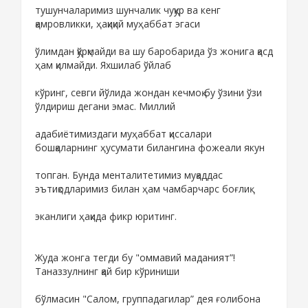
тушунчаларимиз шунчалик чуқур ва кенг
қамровликки, ҳақиқий муҳаббат эгаси
ўлимдан қўрқмайди ва шу баробарида ўз жонига қасд
ҳам қилмайди. Яхшилаб ўйлаб
кўринг, севги йўлида жондан кечмоқ бу ўзини ўзи
ўлдириш дегани эмас. Миллий
адабиётимиздаги муҳаббат қиссалари
бошқаларнинг ҳусумати билангина фожеали якун
топган. Бунда менталитетимиз муқаддас
эътиқодларимиз билан ҳам чамбарчарс боғлиқ
эканлиги ҳақида фикр юритинг.
Жуда жонга тегди бу "оммавий маданият”!
Таназзулнинг қай бир кўриниши
бўлмасин "Салом, группадагилар” дея ғолибона