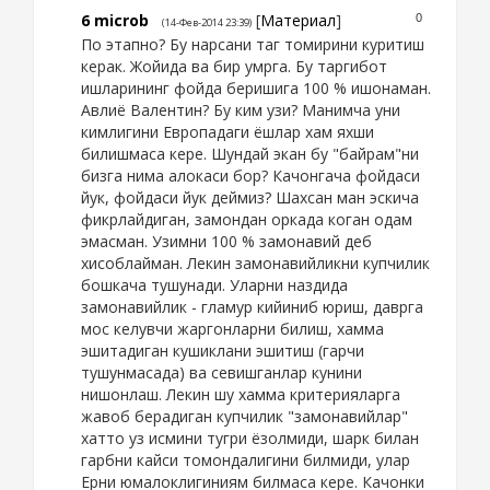
6
microb
[
Материал
]
0
(14-Фев-2014 23:39)
По этапно? Бу нарсани таг томирини куритиш
керак. Жойида ва бир умрга. Бу таргибот
ишларининг фойда беришига 100 % ишонаман.
Авлиё Валентин? Бу ким узи? Манимча уни
кимлигини Европадаги ёшлар хам яхши
билишмаса кере. Шундай экан бу "байрам"ни
бизга нима алокаси бор? Качонгача фойдаси
йук, фойдаси йук деймиз? Шахсан ман эскича
фикрлайдиган, замондан оркада коган одам
эмасман. Узимни 100 % замонавий деб
хисоблайман. Лекин замонавийликни купчилик
бошкача тушунади. Уларни наздида
замонавийлик - гламур кийиниб юриш, даврга
мос келувчи жаргонларни билиш, хамма
эшитадиган кушиклани эшитиш (гарчи
тушунмасада) ва севишганлар кунини
нишонлаш. Лекин шу хамма критерияларга
жавоб берадиган купчилик "замонавийлар"
хатто уз исмини тугри ёзолмиди, шарк билан
гарбни кайси томондалигини билмиди, улар
Ерни юмалоклигиниям билмаса кере. Качонки