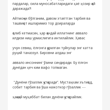
пардалар, оила муносабатларидаги ҳаё ҳозир қай
даражада?!
Айтмоқчи бўлганим, давом этаётган тарбия ва
ташвиқот ишларимиз тор доираларда
қолиб кетмасин, ҳар қандай иллатнинг аввало
илдизи ниш урмаслигига интилайлик. Ҳавас
учун севиш, ёлғонга қурилган туйғулар энг катта
руҳий таназзул. Бировни алдаш энг
аввало инсоннинг ўзини синдиради. Бу ёлғон
дунёдан ҳеч ким вафо топмаган.
"Дунёни гўзаллик қутқаради”. Мустаҳкам эътиқод,
собит тарбия ва ўша нажоткор гўзаллик ---
ҳақиқий муҳаббат билан дунёни қутқарайлик.