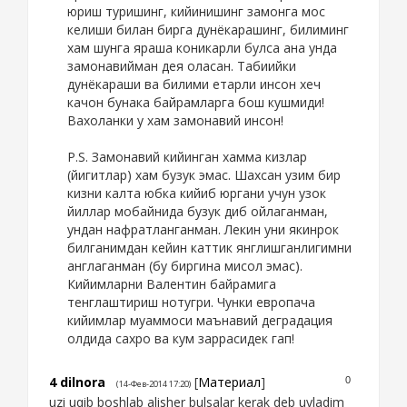
юриш туришинг, кийинишинг замонга мос
келиши билан бирга дунёкарашинг, билиминг
хам шунга яраша коникарли булса ана унда
замонавийман дея оласан. Табиийки
дунёкараши ва билими етарли инсон хеч
качон бунака байрамларга бош кушмиди!
Вахоланки у хам замонавий инсон!
P.S. Замонавий кийинган хамма кизлар
(йигитлар) хам бузук эмас. Шахсан узим бир
кизни калта юбка кийиб юргани учун узок
йиллар мобайнида бузук диб ойлаганман,
ундан нафратланганман. Лекин уни якинрок
билганимдан кейин каттик янглишганлигимни
англаганман (бу биргина мисол эмас).
Кийимларни Валентин байрамига
тенглаштириш нотугри. Чунки европача
кийимлар муаммоси маънавий деградация
олдида сахро ва кум заррасидек гап!
4
dilnora
[
Материал
]
0
(14-Фев-2014 17:20)
uzi uqib boshlab alisher bulsalar kerak deb uyladim