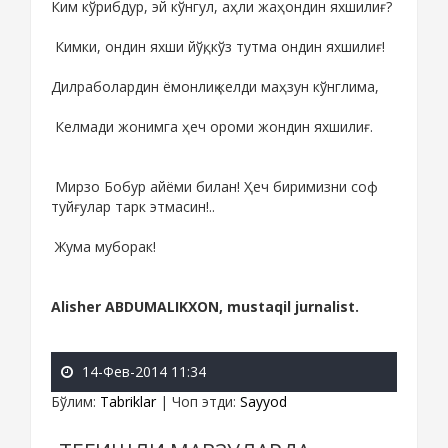
Ким кўрибдур, эй кўнгул, аҳли жаҳондин яхшилиғ?
Кимки, ондин яхши йўқ, кўз тутма ондин яхшилиғ!
Дилраболардин ёмонлиқ келди маҳзун кўнглима,
Келмади жонимга ҳеч ороми жондин яхшилиғ.
Мирзо Бобур айёми билан! Ҳеч биримизни соф
туйғулар тарк этмасин!..
Жума муборак!
Аlisher ABDUMALIKXON, mustaqil jurnalist.
14-Фев-2014 11:34
Бўлим
:
Tabriklar
|
Чоп этди
:
Sayyod