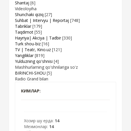
Shantaj
[6]
Videoloyiha
Shunchaki qiziq
[27]
Suhbat | Intervyu | Reportaj
[748]
Tabriklar
[179]
Taqdimot
[55]
Hayriya| Akciya | Tadbir
[330]
Turk shou-biz
[16]
TV | Teatr, Kino.uz
[121]
Yangiliklar
[819]
Yulduzning qo'shnisi
[4]
Mashhurlarning qo'shnilariga so'z
BIRINCHI-SHOU
[5]
Radio Grand bilan
КИМЛАР:
Хозир шу ерда:
14
Мехмонлар:
14