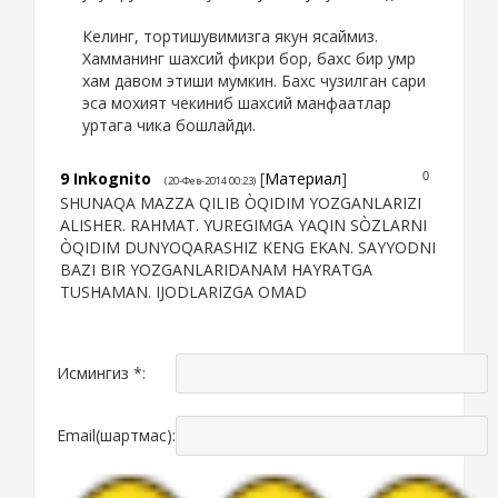
Келинг, тортишувимизга якун ясаймиз.
Хамманинг шахсий фикри бор, бахс бир умр
хам давом этиши мумкин. Бахс чузилган сари
эса мохият чекиниб шахсий манфаатлар
уртага чика бошлайди.
9
Inkognito
[
Материал
]
0
(20-Фев-2014 00:23)
SHUNAQA MAZZA QILIB ÒQIDIM YOZGANLARIZI
ALISHER. RAHMAT. YUREGIMGA YAQIN SÒZLARNI
ÒQIDIM DUNYOQARASHIZ KENG EKAN. SAYYODNI
BAZI BIR YOZGANLARIDANAM HAYRATGA
TUSHAMAN. IJODLARIZGA OMAD
Исмингиз *:
Email(шартмас):