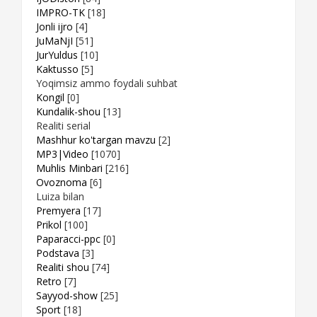
IMPRO-TK
[18]
Jonli ijro
[4]
JuMaNjI
[51]
JurYuldus
[10]
Kaktusso
[5]
Yoqimsiz ammo foydali suhbat
Kongil
[0]
Kundalik-shou
[13]
Realiti serial
Mashhur ko'targan mavzu
[2]
MP3|Video
[1070]
Muhlis Minbari
[216]
Ovoznoma
[6]
Luiza bilan
Premyera
[17]
Prikol
[100]
Paparacci-ppc
[0]
Podstava
[3]
Realiti shou
[74]
Retro
[7]
Sayyod-show
[25]
Sport
[18]