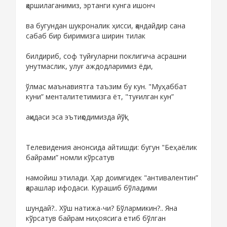
қаршилаганимиз, эртанги кунга ишонч
ва бугундан шукроналик ҳисси, қандайдир сана
сабаб бир биримизга ширин тилак
билдириб, соф туйғуларни поклигича асрашни
унутмаслик, улуғ аждодларимиз ёди,
ўлмас маънавиятга таъзим бу кун. "Муҳаббат
куни” менталитетимизга ёт, "туғилган кун”
ақидаси эса эътиқодимизда йўқ!
Телевидения анонсида айтишди: бугун "Беҳаёлик
байрами” номли кўрсатув
намойиш этилади. Ҳар доимгидек "антивалентин”
қарашлар ифодаси. Курашиб бўладими
шундай?.. Хўш натижа-чи? Бўлармикин?.. Яна
кўрсатув байрам ниҳоясига етиб бўлган