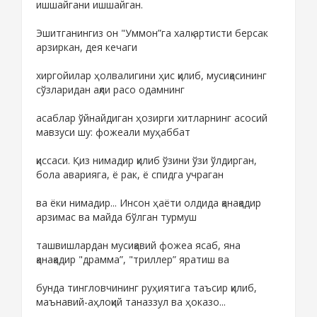
ишшайгани ишшайган.
Эшитганингиз он "Уммон”га халқ артисти берсак
арзиркан, дея кечаги
хиргойилар ҳолвалигини ҳис қилиб, мусиқасининг
сўзларидан ақли расо одамнинг
асаблар ўйнайдиган ҳозирги хитларнинг асосий
мавзуси шу: фожеали муҳаббат
қиссаси. Қиз нимадир қилиб ўзини ўзи ўлдирган,
бола аварияга, ё рак, ё спидга учраган
ва ёки нимадир... Инсон ҳаёти олдида қанақадир
арзимас ва майда бўлган турмуш
ташвишлардан мусиқавий фожеа ясаб, яна
қанақадир "драмма”, "триллер” яратиш ва
бунда тингловчининг руҳиятига таъсир қилиб,
маънавий-аҳлоқий таназзул ва ҳоказо...