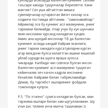
кунларда жойларда валентин кунининг салбий
таъсири хакида тушунчалар бериляпти. Кани
мантик? Сиз уша айтаётган мишка
сувенирчалар кутарвоган йигит кизлар эса
олдинги постимда айтганим - "замонавийлар".
Айримлар эса бу куннинг асл мазмунини, унинг
тарихини билмайди. Улар учун бу кун шунчаки
якин инсонини хурсанд киладиган кундек.
Аммо ана шундай инсонлар ТВ да Валентин
кунининг аслида кандай байрам эканлиги,
унинг тарихи хакидаги курсатувларни кургач
агар виждони булса килаётган ишини яхшилаб
уйлаб куради ва шунга яраша хулоса
чикаради. Калбида чин севгиси булган инсон
Валентин кунининг асл мазмунини тушунгач
кейинчалик хеч качон кадрли инсонини
бехаёлик байрами билан табрикламайди.
Демак, бу таргибот ишларининг фойдали
томонлари купрок.
P.S. "По этапно" сузига келадиган булсак, ман
таржима ишлари билан хам шугулланаман. Шу
учун рус тилини унча-мунча тушунаман ))