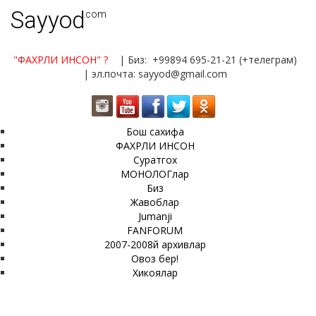
Sayyod
.com
"ФАХРЛИ ИНСОН"
?
| Биз: +99894 695-21-21 (+телеграм)
| эл.почта: sayyod@gmail.com
Бош сахифа
ФАХРЛИ ИНСОН
Суратгох
МОНОЛОГлар
Биз
Жавоблар
Jumanji
FANFORUM
2007-2008й архивлар
Овоз бер!
Хикоялар