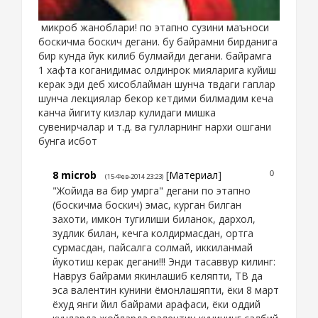
микроб жаноблари! по этапно сузини маъноси
боскичма боскич дегани. бу байрамни бирданига
бир кунда йук килиб булмайди дегани. байрамга
1 хафта коганидимас олдинрок мияларига куйиш
керак эди деб хисоблайман шунча твдаги гаплар
шунча лекциялар бекор кетдими билмадим кеча
канча йигиту кизлар кулидаги мишка
сувенирчалар и т.д. ва гулларнинг нархи ошгани
бунга исбот
8
microb
[
Материал
]
0
(15-Фев-2014 23:23)
"Жойида ва бир умрга" дегани по этапно
(боскичма боскич) эмас, курган билган
захоти, имкон тугилиши биланок, дархол,
зудлик билан, кечга колдирмасдан, ортга
сурмасдан, пайсалга солмай, иккиланмай
йукотиш керак дегани!!! Энди тасаввур килинг:
Навруз байрами якинлашиб келяпти, ТВ да
эса валентин кунини ёмонлашяпти, ёки 8 март
ёхуд янги йил байрами арафаси, ёки оддий