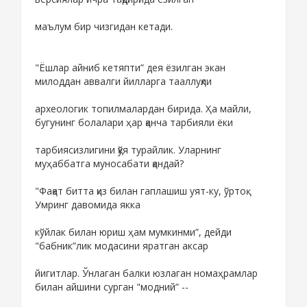
маълум бир чизгидан кетади.
"Ёшлар айниб кетяпти” дея ёзилган экан
милоддан аввалги йилларга тааллуқли
археологик топилмалардан бирида. Ҳа майли,
бугунинг болалари ҳар қанча тарбияли ёки
тарбиясизлигини қўя турайлик. Уларнинг
муҳаббатга муносабати қандай?
"Фақат битта қиз билан гаплашиш уят-ку, ўртоқ.
Умринг давомида якка
кўйлак билан юриш ҳам мумкинми”, дейди
"бабник”лик модасини яратган аксар
йигитлар. Ўнлаган балки юзлаган номаҳрамлар
билан айшини сурган "модний” --