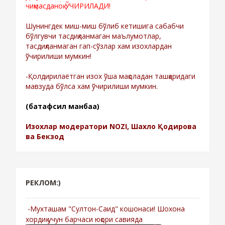
чиқмасданоқ ЎЧИРИЛАДИ!
Шунингдек миш-миш бўлиб кетишига сабабчи
бўлгувчи тасдиқланмаган маълумотлар,
тасдиқланмаган гап-сўзлар хам изохлардан
ўчирилиши мумкин!
-Қолдирилаётган изох ўша мақоладан ташқаридаги
мавзуда бўлса хам ўчирилиши мумкин.
(батафсил манбаа)
Изохлар модератори NOZI, Шахло Қодирова
ва Бекзод
РЕКЛОМ:)
-Мухташам "Султон-Саид" кошонаси! Шохона
хордиқ учун барчаси юқори савияда