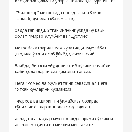
илоҳийлик ҳикмати уларга нималарда кўриняпти?
"Чилонзор” метросида поезд тагига ўзини
ташлаб, дунёдан кўз юмган қиз
ҳақида гап чиқди. Ўтган йилнинг ўзида бу каби
ҳолат "Мирзо Улуғбек” ва "Дўстлик”
метробекатларида ҳам кузатилди. Муҳаббат
дардида ўзини осиб қўйибди, сирка ичиб
ўлибди, бир қути уйқу дори ютиб кўзини очмабди
каби ҳолатларни сиз ҳам эшитгансиз.
Нега "Ромео ва Жулиетта”ни севасиз-а?! Нега
"Ўткан кунлар”ни кўрмайсиз,
"Фарҳод ва Ширин”ни ўқимайсиз? Ҳозирда
кўпчилик ёшларнинг энсаси қотадиган,
аслида эса нақадар муҳтож ақидаларимиз ўзликни
англаш моҳияти ва миллий менталитет