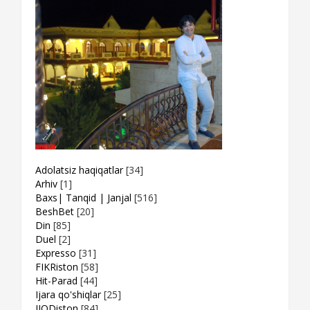
Adolatsiz haqiqatlar
[34]
Arhiv
[1]
Baxs| Tanqid | Janjal
[516]
BeshBet
[20]
Din
[85]
Duel
[2]
Expresso
[31]
FIKRiston
[58]
Hit-Parad
[44]
Ijara qo'shiqlar
[25]
IJODiston
[84]