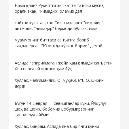
Нима қилай? Руҳиятга энг катта таъсир мусиқа
орқали экан, "нимадир” оламиз дея
сайтни кузатаётган Сиз азизларга "нимадир”
айтмоқчи, "нимадир” бермоқчи бўлсак, икки
муаммонинг биттаси санъатга бориб
тақалаверса... "Юзингда кўзинг борми” демай...
Аслида гапирилмаган жойи ҳам қолмади санъатни.
Ҳеч нарса айтилгани ҳам йўқ...
Хуллас, чалғимайлик. О, муҳаббат!.. О, ширин
дард!..
Бугун 14-феврал --- севишганлар куни. Йўқ, улуғ
шоҳ ва шоир, бобомиз Бобурмирзонинг
тавваллуд айёми!
Хуллас, байрам. Аслида яна бир янги кунни