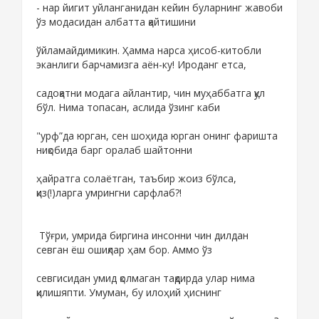
- нар йигит уйланганидан кейин буларнинг жавоби
ўз модасидан албатта қайтишини
ўйламайдимикин. Ҳамма нарса ҳисоб-китобли
эканлиги барчамизга аён-ку! Ироданг етса,
садоқатни модага айлантир, чин муҳаббатга қул
бўл. Нима топасан, аслида ўзинг каби
"урф”да юрган, сен шоҳида юрган онинг фаришта
ниқобида барг оралаб шайтонни
ҳайратга солаётган, таъбир жоиз бўлса,
қиз(!)ларга умрингни сарфлаб?!
Тўғри, умрида биргина инсонни чин дилдан
севган ёш ошиқлар ҳам бор. Аммо ўз
севгисидан умид қолмаган тақдирда улар нима
қилишяпти. Умуман, бу илоҳий ҳиснинг