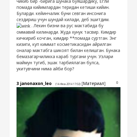
чикиб бир -бирига шунака буяшардику, Ёгли
помада кийимлардан теридан кетиши кийин.
Буларди. кейинчалик буни севган инсонига
сездириш учун шундай килади, деб эшитдим.
. Лекин бизни ва рус мактабида бу
оммавий килинарди. Жуда хунук тасвир. Кимдир
кичкириб кочган, кимдир **помада суртган. Энг
кизиги, куп киммат косметикасидан айрилган
оналар мактабга шикоят билан келишган. Бунака
бемазагарчиликка караб тургани учун. Узлари
маймун тугиб, эшак тарбиялаган булса,
укитувчини нима айби бор?
3
janonaxon_leo
[
Материал
]
0
(14-Фев-2014 17:02)