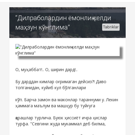
“Дилраболардин ёмонлиқ келди
маҳзун кўнглима”
Tabriklar
О, муҳаббат!.. О, ширин дард!..
Бу дарддан кимлар оғримаган дейсиз?! Даво
топганидан, куйиб кул бўлганлари
кўп. Барча замон ва маконлар тараннуми у. Лекин
ҳаммага маълум ва машҳур бу туйғуга
қарашлар турлича. Буюк ҳиссиёт ичра ҳислар
турфа. "Севгини жуда мукаммал деб билма,