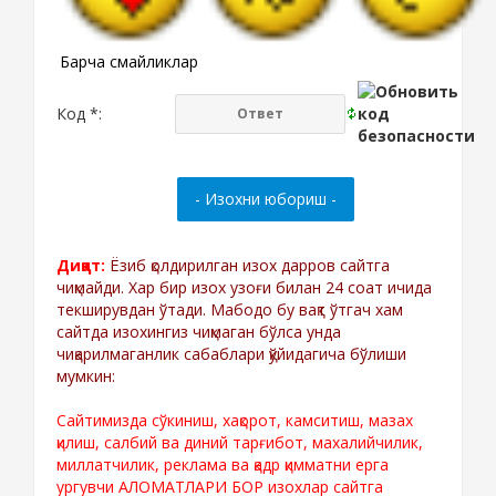
Барча смайликлар
Код *:
Диққат:
Ёзиб қолдирилган изох дарров сайтга
чиқмайди. Хар бир изох узоғи билан 24 соат ичида
текширувдан ўтади. Мабодо бу вақт ўтгач хам
сайтда изохингиз чиқмаган бўлса унда
чиқарилмаганлик сабаблари қўйидагича бўлиши
мумкин:
Сайтимизда сўкиниш, хақорот, камситиш, мазах
қилиш, салбий ва диний тарғибот, махалийчилик,
миллатчилик, реклама ва қадр қимматни ерга
ургувчи АЛОМАТЛАРИ БОР изохлар сайтга