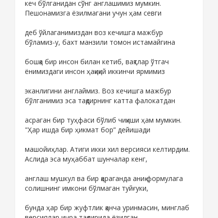
кеч бўлганидан сўнг англашимиз мумкин.
Пешонамизга ёзилмагани учун ҳам севги
деб ўйлаганимиздан воз кечишга мажбур
бўламиз-у, бахт манзили томон истамайгина
бошқа бир инсон билан кетиб, вақтлар ўтгач
ёнимиздаги инсон ҳақиқий иккинчи ярмимиз
эканлигини англаймиз. Воз кечишга мажбур
бўлганимиз эса тақдирнинг катта фалокатдан
асраган бир туҳфаси бўлиб чиқиши ҳам мумкин.
"Ҳар ишда бир ҳикмат бор” дейишади
машойиҳлар. Атиги икки хил версияси келтирдим.
Аслида эса муҳаббат шунчалар кенг,
англаш мушкул ва бир қараганда аниқ формулага
солишнинг имкони бўлмаган туйғуки,
бунда ҳар бир жуфтлик қанча уринмасин, минглаб
версиялар ичра тақдирида ёзилган