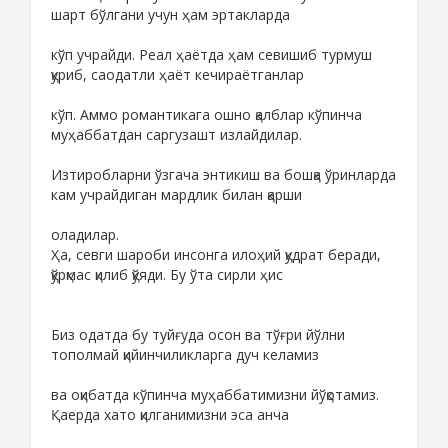
шарт бўлгани учун ҳам эртакларда
кўп учрайди. Реал ҳаётда ҳам севишиб турмуш
қуриб, саодатли ҳаёт кечираётганлар
кўп. Аммо романтикага ошно қалблар кўпинча
муҳаббатдан саргузашт излайдилар.
Изтиробларни ўзгача энтикиш ва бошқа ўринларда
кам учрайдиган мардлик билан қарши
оладилар.
Ҳа, севги шароби инсонга илоҳий қудрат беради,
қўрқмас қилиб қўяди. Бу ўта сирли ҳис
Биз одатда бу туйғуда осон ва тўғри йўлни
тополмай қийинчиликларга дуч келамиз
ва оқибатда кўпинча муҳаббатимизни йўқотамиз.
Қаерда хато қилганимизни эса анча