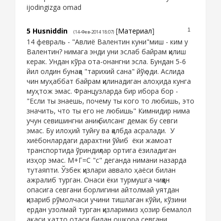
ijodingizga omad
5
Husniddin
[
Материал
]
1
(14-Фев-2014 18:07)
14 февраль - "Авлиё Валентин куни"миш - ким у
Валентин? нимага энди уни эслаб байрам қилиш
керак. Ундан кўра ота-онангни эсла. Бундан 5-6
йил олдин бунақа "тарихий сана" йўқ эди. Аслида
чин муҳаббат байрам қилинадиган алоҳида кунга
муҳтож эмас. Французларда бир ибора бор -
"Если ты знаешь, почему ты кого то любишь, это
значить, что ты его не любишь" Кимнидир нима
учун севишингни аниқ билсанг демак бу севги
эмас. Бу илоҳий туйғу ва қалбда асралади. У
хиёбонлардаги дарахтни ўйиб ёки жамоат
транспортида ўриндиқлар ортига ёзиладиган
изҳор эмас. М+Г=С "с" деганда нимани назарда
тутаяпти. Ўзбек қизлари аввало ҳаёси билан
ажралиб турган. Онаси ёки турмушга чиққан
опасига севгани борлигини айтолмай уятдан
қизариб рўмолчаси учини тишлаган кўйи, кўзини
ердан узолмай турган қизларимиз ҳозир бемалол
акаси ҳатто отаси билан ошкора севгани