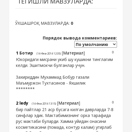
ТЕГИШЛИ МАВЗУЛАРДА:
ЎХШАШРОҚ МАВЗУЛАРДА:
0
Порядок вывода комментариев:
1
Ботир
[
Материал
]
0
(14-Фев-2014 12:05)
Юкоридаги мисрани укиб шу кушикни тинглагим
келди. Эшитмокчи булганлар учун.
Захириддин Мухаммад Бобур газали
Маъмуржон Тухтасинов - Яхшилик
********
2
ledy
[
Материал
]
0
(14-Фев-2014 13:15)
бир пайтлар 21 аср бусага килган даврларда 7-8
синфлар эдик. Мактабимизнинг орка тарафида
рус мактаби буларди. Хамма уйидан онасини
косметикасини (помада, контур калам) угирлаб