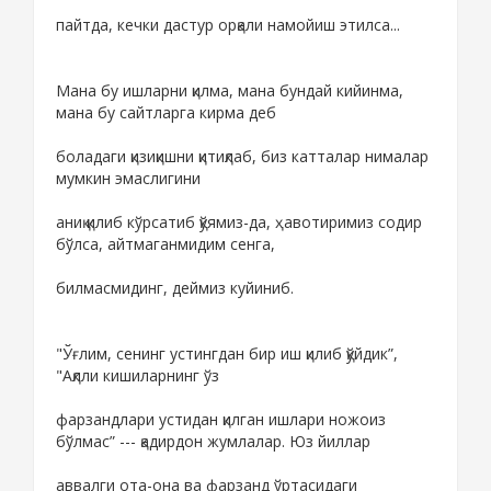
пайтда, кечки дастур орқали намойиш этилса...
Мана бу ишларни қилма, мана бундай кийинма,
мана бу сайтларга кирма деб
боладаги қизиқишни қитиқлаб, биз катталар нималар
мумкин эмаслигини
аниқ қилиб кўрсатиб қўямиз-да, ҳавотиримиз содир
бўлса, айтмаганмидим сенга,
билмасмидинг, деймиз куйиниб.
"Ўғлим, сенинг устингдан бир иш қилиб қўйдик”,
"Ақлли кишиларнинг ўз
фарзандлари устидан қилган ишлари ножоиз
бўлмас” --- қадирдон жумлалар. Юз йиллар
аввалги ота-она ва фарзанд ўртасидаги