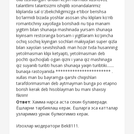
talantlimi talantsizmi ishqilib xonandalarimiz
kliplarida sal o'zbekchiligimizga e'tibor berishsa
bo'larmidi bizada yoshlar asosan shu kliplani ko'rib
romantichniy xayollaga borishadi nu tipa manam
yigitim bilan shunaqa mashinada yursam shunaqa
kiyinsam restoranga borsam i yigitlaram ko'pincha
ochiq sochiq kiyingan sochlari makiyajlari super qizla
bilan xayolan sevishishadi. man hozir tvda husanning
yetolmasman klipi ketyapti, yetolmasman deb
pochti quchoqlab ogan qizni i yana qiz mashinaga
qiz suyanib turibti husan shunaqa yaqin turibtiki........
bunaqa rastoyanida *********************** .
xullas man bu bayramga qarshi chiqishlari
tarafdorimasman deb aytmayman bunga po etapno
borish kerak deb hisoblayman bu mani shaxsiy
fikrim!
Ответ
: Хамма нарса аста секин булаверади.
Ёшларни тарбиялаш керак. Ёшларга эса катталар
узларимиз урнак булмогимиз керак.
Изохлар модератори Bek8111.