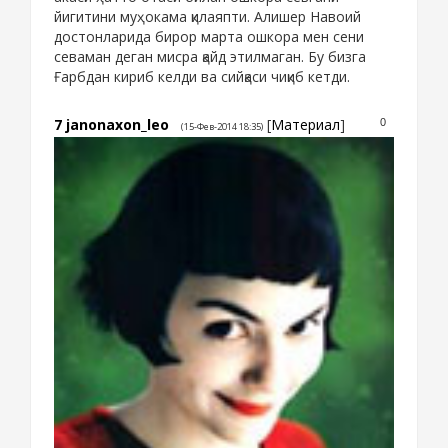
йигитини муҳокама қилаяпти. Алишер Навоий
достонларида бирор марта ошкора мен сени
севаман деган мисра қайд этилмаган. Бу бизга
Ғарбдан кириб келди ва сийқаси чиқиб кетди.
7
janonaxon_leo
[
Материал
]
0
(15-Фев-2014 18:35)