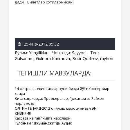
қолди... Билетлар сотилармикан?
25-Янв-2012 05:32
Бўлим
:
Yangiliklar
|
Чоп этди
:
Sayyod
|
Тег
:
Gulsanam
,
Gulnora Karimova
,
Botir Qodirov
,
rayhon
ТЕГИШЛИ МАВЗУЛАРДА:
14 февраль севишганлар куни бизда йўқ! + Концертлар
хақида
Қисқа сатрларда: Премьералар, Гулсанам ва Райхон
чорламоқда.
ОЛТИН ГЕПАРД-2012 очилиш маросимидан ЭНГ
ҚИЗИҒИ!!!
Кассада на гап? Чипта нархлари!
Гулсанам "Джуманджи"да. Аудио