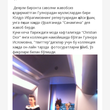
Деярли биронта саволни жавобсиз
қолдирмаётган Гулнорадан мухлислардан бири
Юлдуз Ибрагимовнинг репертуаридан қайси қўшиқ
унга ёқиши хақида сўралганида "Санамгина" дея
жавоб берди.
Куни кеча Париждаги мода хафталигида "Christian
Dior" янги коллекция намойишида бўлган Гулнора
Исломовна, "твиттер"дагилар учун бу коллекция
хақида он-лайн тарзда фотосуратларни қўйиб, ўз
фикрлари билан бўлишди.