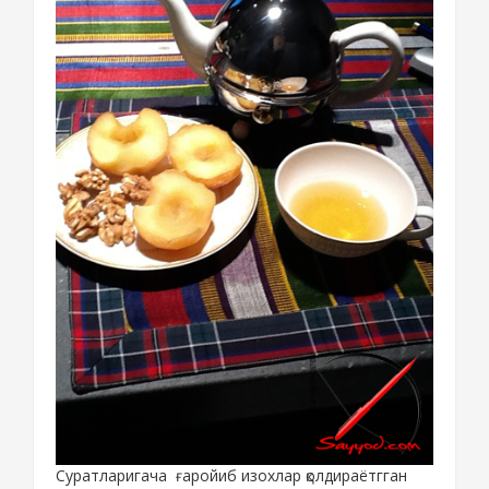
Суратларигача ғаройиб изохлар қолдираётгган