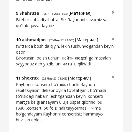
9
Shahruza
[
Материал
]
0
(25-Янв-2012 11:32)
Biletlar sotiladi albatta. Biz Rayhonni sevamiz va
qo'llab quvvatlaymiz
10
akhmadjon
[
Материал
]
0
(25-Янв-2012 12:00)
twitterda boshida qiyin, lekin tushunvogandan keyin
oson.
Birortasini oqish uchun, нaйти людeй ga masalan
sayyoduz deb yozib, uni читaть qilinadi
11
Shoxrux
[
Материал
]
0
(25-Янв-2012 12:06)
Rayhonni konserti bo'midi. chunki Rayhon
repititsiyasini dekabr oyida to'xtatgan , bo'masli
to'risidagi habarni eshitganidan keyin. konserti
martga belgilansayam u uje uspet qilomidi bu
FAKT.conserti 60 foizi hali tayyormas... Nima
bo'gandayam Rayhonni consertisiz hammayo
huvillab qoldi...