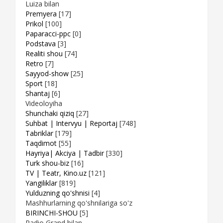
Luiza bilan
Premyera
[17]
Prikol
[100]
Paparacci-ppc
[0]
Podstava
[3]
Realiti shou
[74]
Retro
[7]
Sayyod-show
[25]
Sport
[18]
Shantaj
[6]
Videoloyiha
Shunchaki qiziq
[27]
Suhbat | Intervyu | Reportaj
[748]
Tabriklar
[179]
Taqdimot
[55]
Hayriya| Akciya | Tadbir
[330]
Turk shou-biz
[16]
TV | Teatr, Kino.uz
[121]
Yangiliklar
[819]
Yulduzning qo'shnisi
[4]
Mashhurlarning qo'shnilariga so'z
BIRINCHI-SHOU
[5]
Radio Grand bilan