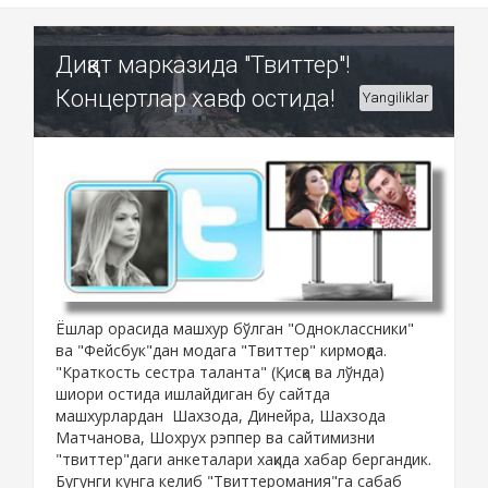
Диққат марказида "Твиттер"!
Концертлар хавф остида!
Yangiliklar
Ёшлар орасида машхур бўлган "Одноклассники"
ва "Фейсбук"дан модага "Твиттер" кирмоқда.
"Краткость сестра таланта" (Қисқа ва лўнда)
шиори остида ишлайдиган бу сайтда
машхурлардан Шахзода, Динейра, Шахзода
Матчанова, Шохрух рэппер ва сайтимизни
"твиттер"даги анкеталари хақида хабар бергандик.
Бугунги кунга келиб "Твиттеромания"га сабаб