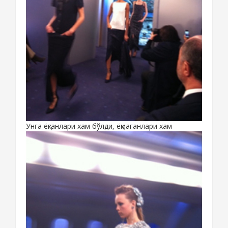
Унга ёқганлари хам бўлди, ёқмаганлари хам