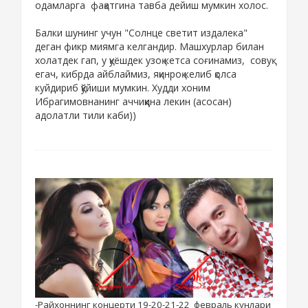
одамларга фақатгина тавба дейиш мумкин холос.
Балки шунинг учун "Солнце светит издалека"
деган фикр миямга келгандир. Машхурлар билан
холатдек гап, у қуёшдек узоқ кетса соғинамиз, совуқ
егач, кибрда айблаймиз, яқинроқ келиб қолса
куйдириб қўйиши мумкин. Худди хоним
Ибрагимовнанинг аччиққина лекин (асосан)
адолатли тили каби))
-Райхоннинг концерти 19-20-21-22 февраль кунлари