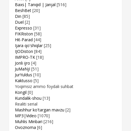
Baxs| Tanqid | Janjal
[516]
BeshBet
[20]
Din
[85]
Duel
[2]
Expresso
[31]
FIKRiston
[58]
Hit-Parad
[44]
Ijara qo'shiqlar
[25]
IJODiston
[84]
IMPRO-TK
[18]
Jonli ijro
[4]
JuMaNjI
[51]
JurYuldus
[10]
Kaktusso
[5]
Yoqimsiz ammo foydali suhbat
Kongil
[0]
Kundalik-shou
[13]
Realiti serial
Mashhur ko'targan mavzu
[2]
MP3|Video
[1070]
Muhlis Minbari
[216]
Ovoznoma
[6]