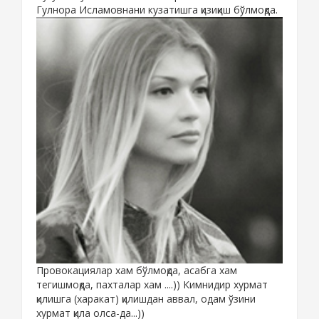
Гулнора Исламовнани кузатишга қизиқиш бўлмоқда.
Провокациялар хам бўлмоқда, асабга хам
тегишмоқда, пахталар хам ....)) Кимнидир хурмат
қилишга (харакат) қилишдан аввал, одам ўзини
хурмат қила олса-да...))