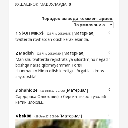
ЎХШАШРОҚ МАВЗУЛАРДА:
0
Порядок вывода комментариев:
1
$$QITMIR$$
[
Материал
]
0
(25-Янв-2012 05:48)
twitterda royhatdan otish kerak ekanda.
2
Madish
[
Материал
]
0
(25-Янв-2012 07:19)
Man shu twitterda registratsiya qildirdim,nu negadir
boshqa narsa qilomayamman.Törisi
chunmadim.Nima qilish kereligini örgatila iltimos
saytdoshla!
3
Shahlo24
[
Материал
]
0
(25-Янв-2012 07:36)
Сардорака Оллох шифо берсин тезро тузалиб
кетин илохим..
4
bek88
[
Материал
]
0
(25-Янв-2012 08:05)