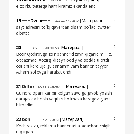
(26-Янв-2012 11:44)
e zo'rku tviterga ham kiramiz ekanda endi.
19
===Ovchi===
[
Материал
]
0
(26-Янв-2012 20:39)
sayt adresini to`lq qayerdan olsam bo`ladi twitter
albatta
20
- - -
[
Материал
]
0
(27-Янв-2012 00:52)
Botir Qodirovga zo'r banner dizayn qiganidim TRS
o'tqazmadi Xozirgi dizayn oddiy va sodda u o'tdi
osilishi kere uje gulsanammiyam banneri tayyor
Atham solievga harakat endi
21
Dilfuz
[
Материал
]
0
(27-Янв-2012 02:01)
Gulnora opani xar bir kelgan savolga javob yozish
darajasida bo'sh vaqtlari bo'lmasa keragov...yana
bilmadim.
22
bon
[
Материал
]
0
(31-Янв-2012 20:22)
Kechirasizu, reklama bannerlari allaqachon chiqib
ulgurgan