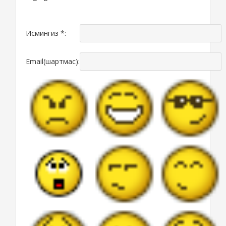
Исмингиз *:
Email(шартмас):