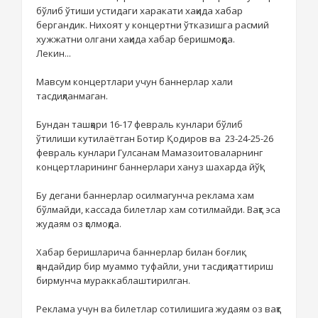
бўлиб ўтиши устидаги харакати хақида хабар
бергандик. Нихоят у концертни ўтказишга расмий
хужжатни олгани хақида хабар беришмоқда.
Лекин...
Мавсум концертлари учун баннерлар хали
тасдиқланмаган.
Бундан ташқари 16-17 февраль кунлари бўлиб
ўтилиши кутилаётган Ботир Қодиров ва 23-24-25-26
февраль кунлари Гулсанам Мамазоитоваларнинг
концертларининг баннерлари хануз шахарда йўқ!
Бу дегани баннерлар осилмагунча реклама хам
бўлмайди, кассада билетлар хам сотилмайди. Вақт эса
жудаям оз қолмоқда.
Хабар беришларича баннерлар билан боғлиқ
қандайдир бир муаммо туфайли, уни тасдиқлаттириш
бирмунча мураккаблаштирилган.
Реклама учун ва билетлар сотилишига жудаям оз вақт