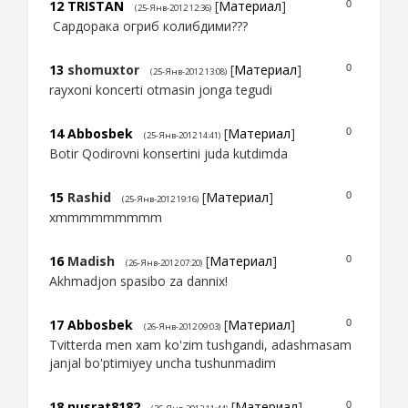
12
TRISTAN
[
Материал
]
0
(25-Янв-2012 12:36)
Cардорака огриб колибдими???
13
shomuxtor
[
Материал
]
0
(25-Янв-2012 13:08)
rayxoni koncerti otmasin jonga tegudi
14
Abbosbek
[
Материал
]
0
(25-Янв-2012 14:41)
Botir Qodirovni konsertini juda kutdimda
15
Rashid
[
Материал
]
0
(25-Янв-2012 19:16)
xmmmmmmmmm
16
Madish
[
Материал
]
0
(26-Янв-2012 07:20)
Akhmadjon spasibo za dannix!
17
Abbosbek
[
Материал
]
0
(26-Янв-2012 09:03)
Tvitterda men xam ko'zim tushgandi, adashmasam
janjal bo'ptimiyey uncha tushunmadim
18
nusrat8182
[
Материал
]
0