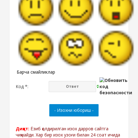
Барча смайликлар
Код *:
Диққат:
Ёзиб қолдирилган изох дарров сайтга
чиқмайди. Хар бир изох узоғи билан 24 соат ичида