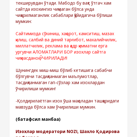
текширувдан ўтади. Мабодо бу вақт ўтгач хам
сайтда изохингиз чиқмаган бўлса унда
чиқарилмаганлик сабаблари қўйидагича бўлиши
мумкин:
Сайтимизда сўкиниш, хақорот, камситиш, мазах
қилиш, салбий ва диний тарғибот, махалийчилик,
миллатчилик, реклама ва қадр қимматни ерга
ургувчи АЛОМАТЛАРИ БОР изохлар сайтга
чиқмасданоқ ЎЧИРИЛАДИ!
Шунингдек миш-миш бўлиб кетишига сабабчи
бўлгувчи тасдиқланмаган маълумотлар,
тасдиқланмаган гап-сўзлар хам изохлардан
ўчирилиши мумкин!
-Қолдирилаётган изох ўша мақоладан ташқаридаги
мавзуда бўлса хам ўчирилиши мумкин.
(батафсил манбаа)
Изохлар модератори NOZI, Шахло Қодирова