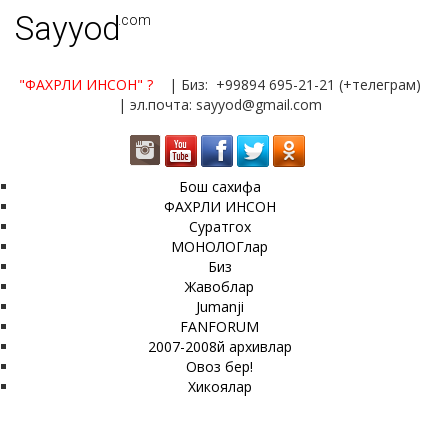
Sayyod
.com
"ФАХРЛИ ИНСОН"
?
| Биз: +99894 695-21-21 (+телеграм)
| эл.почта: sayyod@gmail.com
Бош сахифа
ФАХРЛИ ИНСОН
Суратгох
МОНОЛОГлар
Биз
Жавоблар
Jumanji
FANFORUM
2007-2008й архивлар
Овоз бер!
Хикоялар