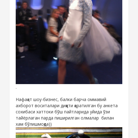
.
Нафақат шоу-бизнес, балки барча оммавий
ахборот воситалари диққати қаратилган бу анкета
сохибаси хаттоки бўш пайтларида уйида ўзи
тайёрлаган парда пиширилган олмалар билан
хам бўлишмоқда))