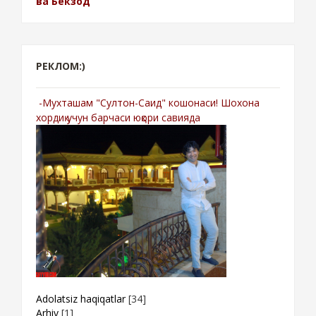
ва Бекзод
РЕКЛОМ:)
-Мухташам "Султон-Саид" кошонаси! Шохона
хордиқ учун барчаси юқори савияда
Adolatsiz haqiqatlar
[34]
Arhiv
[1]