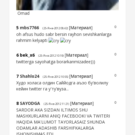
Omad
5
mbs7766
[
Материал
]
0
(25-Янв-2012 08:42)
oh afsus hudo sabr bersin rayhon sevishkanlarga
rahmim kelyapti
6
bek_x6
[
Материал
]
0
(25-Янв-2012 10:19)
twitterga sayohatga borarkanmizadee)))
7
Shahlo24
[
Материал
]
0
(25-Янв-2012 10:55)
Худо холаса олдин Саййодга аъзо бу'волилу
кейин twitter га у'ту'вуза...
8
SAYODGA
[
Материал
]
0
(25-Янв-2012 11:21)
SARDOR AKA SIZDAN ILTIMOS SHU
MASHXURLARNI ANIQ FACEBOOKI VA TWITERI
HAQIDA MA'LUMOT TAYORLASAIZ SHUNDA
ODAMLAR ADASHIB FARSHIFKALARGA
ISHONISHMAS EDI