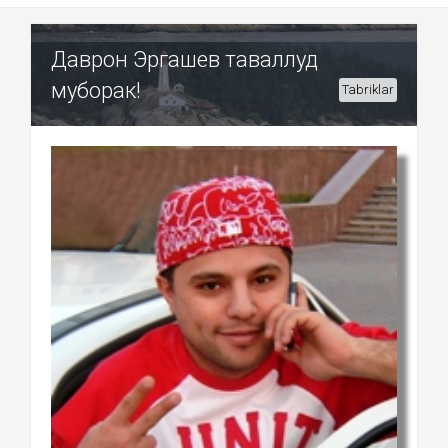
Даврон Эргашев таваллуд
муборак!
Tabriklar