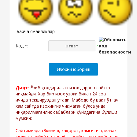
Барча смайликлар
Код *:
Диққат:
Ёзиб қолдирилган изох дарров сайтга
чиқмайди. Хар бир изох узоғи билан 24 соат
ичида текширувдан ўтади. Мабодо бу вақт ўтгач
хам сайтда изохингиз чиқмаган бўлса унда
чиқарилмаганлик сабаблари қўйидагича бўлиши
мумкин:
Сайтимизда сўкиниш, хақорот, камситиш, мазах
қилиш, салбий ва диний тарғибот, махалийчилик,