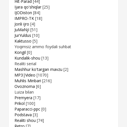
Hit-Parad
[44]
Ijara qo'shiqlar
[25]
IJODiston
[84]
IMPRO-TK
[18]
Jonli ijro
[4]
JuMaNjI
[51]
JurYuldus
[10]
Kaktusso
[5]
Yoqimsiz ammo foydali suhbat
Kongil
[0]
Kundalik-shou
[13]
Realiti serial
Mashhur ko'targan mavzu
[2]
MP3|Video
[1070]
Muhlis Minbari
[216]
Ovoznoma
[6]
Luiza bilan
Premyera
[17]
Prikol
[100]
Paparacci-ppc
[0]
Podstava
[3]
Realiti shou
[74]
Retro
[7]