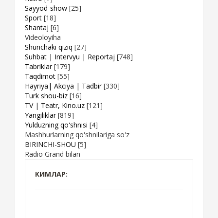
Sayyod-show
[25]
Sport
[18]
Shantaj
[6]
Videoloyiha
Shunchaki qiziq
[27]
Suhbat | Intervyu | Reportaj
[748]
Tabriklar
[179]
Taqdimot
[55]
Hayriya| Akciya | Tadbir
[330]
Turk shou-biz
[16]
TV | Teatr, Kino.uz
[121]
Yangiliklar
[819]
Yulduzning qo'shnisi
[4]
Mashhurlarning qo'shnilariga so'z
BIRINCHI-SHOU
[5]
Radio Grand bilan
КИМЛАР: