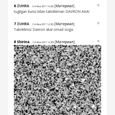
6
ZUHRA
[
Материал
]
0
(14-Фев-2011 14:29)
tugilgan kuniz bilan tabrikliman DAVRON AKA!
7
ZUHRA
[
Материал
]
0
(14-Фев-2011 14:30)
Tabriklimiz Davron aka! omad sizga.
8
Shirina
[
Материал
]
0
(14-Фев-2011 14:30)