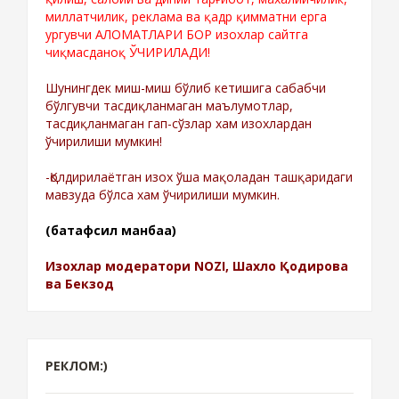
миллатчилик, реклама ва қадр қимматни ерга
ургувчи АЛОМАТЛАРИ БОР изохлар сайтга
чиқмасданоқ ЎЧИРИЛАДИ!
Шунингдек миш-миш бўлиб кетишига сабабчи
бўлгувчи тасдиқланмаган маълумотлар,
тасдиқланмаган гап-сўзлар хам изохлардан
ўчирилиши мумкин!
-Қолдирилаётган изох ўша мақоладан ташқаридаги
мавзуда бўлса хам ўчирилиши мумкин.
(батафсил манбаа)
Изохлар модератори NOZI, Шахло Қодирова
ва Бекзод
РЕКЛОМ:)