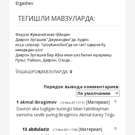
Ergashev
ТЕГИШЛИ МАВЗУЛАРДА:
Феруза Жуманиёзова тўйидан
Даврон Эргашев "Джуманджи"да. Аудио.
Қисқа сатрлар: "ШоуКинобиз"да не гап? Қодиров бу
имидждан қоч!
Даврон Эргашев бир йўла икки қиз билан юрармиш
Пульс: Райхон, Даврон, Озода...
ЎХШАШРОҚ МАВЗУЛАРДА:
0
Порядок вывода комментариев:
1
akmal ibragimov
[
Материал
]
0
(14-Фев-2011 07:31)
Davron aka tugilgan kuningiz bilan tabriklayman
xamisha sevilb yuring.Ibragimov Akmal.Karey Tegu
13
abdulaziz
[
Материал
]
0
(17-Фев-2011 17:08)