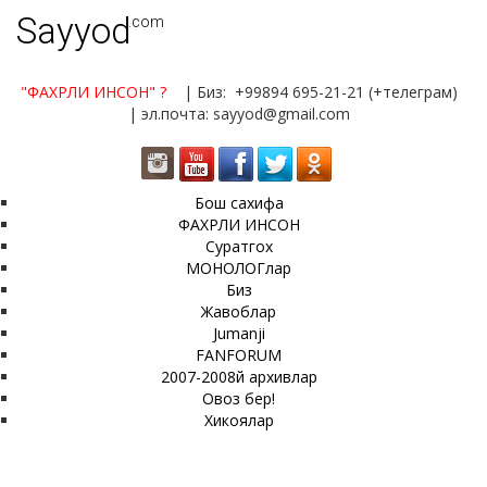
Sayyod
.com
"ФАХРЛИ ИНСОН"
?
| Биз: +99894 695-21-21 (+телеграм)
| эл.почта: sayyod@gmail.com
Бош сахифа
ФАХРЛИ ИНСОН
Суратгох
МОНОЛОГлар
Биз
Жавоблар
Jumanji
FANFORUM
2007-2008й архивлар
Овоз бер!
Хикоялар