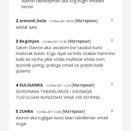
davron tabriklayman uka sog bugin omadini
bersin
2
armonli_bola
[
Материал
]
0
(14-Фев-2011 08:43)
adolat qani
3
Begimjon
[
Материал
]
0
(14-Фев-2011 10:36)
Salom Davron aka. avvalom bor tavalud kuniz
muborak bulsin. Ezgu niyat va holis istaklar hamrohiz
bulib bir necha yillar ichida muhlislar ichida nom
qozonib yuring, Ijodizga omad va ijodizni kutib
qolamiz
4
XULIGANKA
[
Материал
]
0
(14-Фев-2011 14:24)
DORONAKA TABRIKLIMIZA ! SHUNAQA
TUG'ULGAN KUNIZDAN YANA 100 KO'RING
5
ZUHRA
[
Материал
]
0
(14-Фев-2011 14:28)
davron aka tugilgan kuniz bilan tabrikliman omad
sizga!