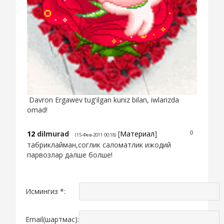
Davron Ergawev tug'ilgan kuniz bilan, iwlarizda
omad!
12
dilmurad
[
Материал
]
0
(15-Фев-2011 00:18)
табриклайман,соглик саломатлик ижодий
парвозлар далше болше!
Исмингиз *:
Email(шартмас):