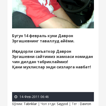
Бугун 14 февраль куни Дав
р
он
Эргашевнинг таваллуд айёми.
Иқтидорли санъаткор Даврон
Эргашевни сайтимиз жамоаси номидан
чин дилдан табриклаймиз!
Қани мухлислар энди сизларга навбат!
14-Фев-2011 06:46
Бўлим
:
Tabriklar
|
Чоп этди
:
Sayyod
|
Тег
:
Davron