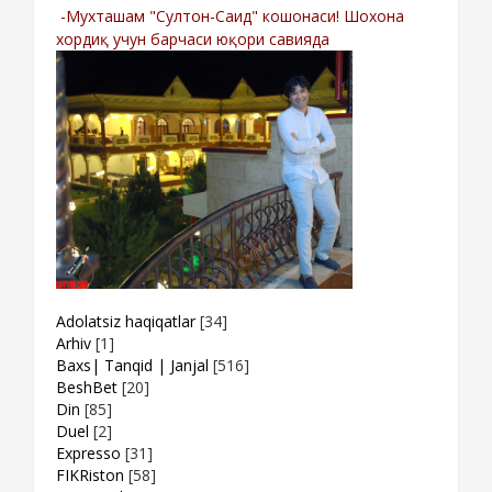
-Мухташам "Султон-Саид" кошонаси! Шохона
хордиқ учун барчаси юқори савияда
Adolatsiz haqiqatlar
[34]
Arhiv
[1]
Baxs| Tanqid | Janjal
[516]
BeshBet
[20]
Din
[85]
Duel
[2]
Expresso
[31]
FIKRiston
[58]