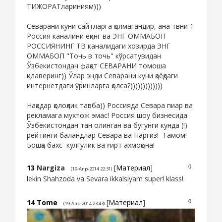
ТИЖОРАТлариниям)))
Севарани куни сайтларга қолмагандир, ана твни 1
Россия каналини ёқинг ва ЭНГ ОММАБОП
РОССИЯНИНГ ТВ каналидаги хозирда ЭНГ
ОММАБОП "Точь в точь" кўрсатувидан
Ўзбекистондан фақат СЕВАРАНИ томоша
қилаверинг)) Ўлар энди Севарани куни қаёқдаги
интернетдаги ўринларга қолса?)))))))))))))
Нақадар қолоқлик тавба)) Россияда Севара пиар ва
рекламага мухтож эмас! Россия шоу бизнесида
Ўзбекистондан тан олинган ва бугунги кунда (!)
рейтинги баландлар Севара ва Наргиз! Тамом!
Бошқа бахс кулгулик ва ғирт ахмоқона!
13
Nargiza
[
Материал
]
0
(19-Апр-2014 22:31)
lekin Shahzoda va Sevara ikkalsiyam super! klass!
14
Tome
[
Материал
]
0
(19-Апр-2014 23:43)