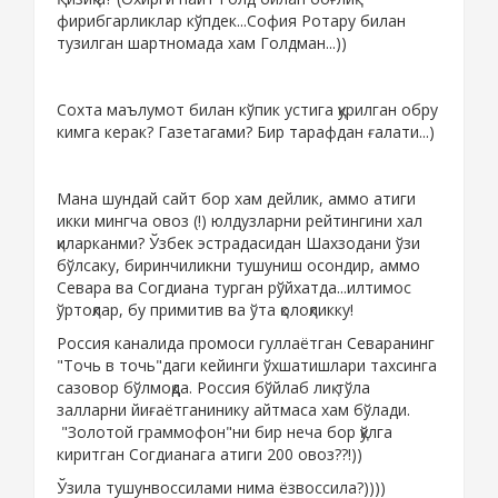
фирибгарликлар кўпдек...София Ротару билан
тузилган шартномада хам Голдман...))
Сохта маълумот билан кўпик устига қурилган обру
кимга керак? Газетагами? Бир тарафдан ғалати...)
Мана шундай сайт бор хам дейлик, аммо атиги
икки мингча овоз (!) юлдузларни рейтингини хал
қиларканми? Ўзбек эстрадасидан Шахзодани ўзи
бўлсаку, биринчиликни тушуниш осондир, аммо
Севара ва Согдиана турган рўйхатда...илтимос
ўртоқлар, бу примитив ва ўта қолоқликку!
Россия каналида промоси гуллаётган Севаранинг
"Точь в точь"даги кейинги ўхшатишлари тахсинга
сазовор бўлмоқда. Россия бўйлаб лиқ тўла
залларни йиғаётганинику айтмаса хам бўлади.
"Золотой граммофон"ни бир неча бор қўлга
киритган Согдианага атиги 200 овоз??!))
Ўзила тушунвоссилами нима ёзвоссила?))))