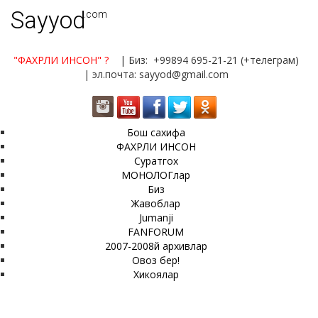
Sayyod
.com
"ФАХРЛИ ИНСОН"
?
| Биз: +99894 695-21-21 (+телеграм)
| эл.почта: sayyod@gmail.com
Бош сахифа
ФАХРЛИ ИНСОН
Суратгох
МОНОЛОГлар
Биз
Жавоблар
Jumanji
FANFORUM
2007-2008й архивлар
Овоз бер!
Хикоялар