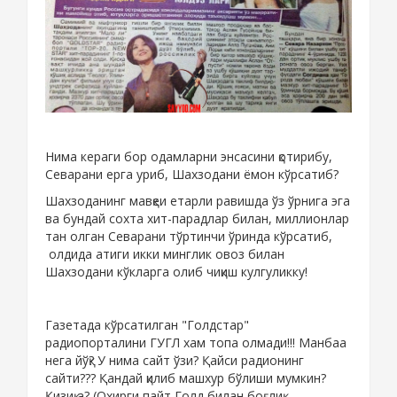
Нима кераги бор одамларни энсасини қотирибу,
Севарани ерга уриб, Шахзодани ёмон кўрсатиб?
Шахзоданинг мавқеи етарли равишда ўз ўрнига эга
ва бундай сохта хит-парадлар билан, миллионлар
тан олган Севарани тўртинчи ўринда кўрсатиб,
олдида атиги икки минглик овоз билан
Шахзодани кўкларга олиб чиқиш кулгуликку!
Газетада кўрсатилган "Голдстар"
радиопорталини ГУГЛ хам топа олмади!!! Манбаа
нега йўқ? У нима сайт ўзи? Қайси радионинг
сайти??? Қандай қилиб машхур бўлиши мумкин?
Қизиқ а? (Охирги пайт Голд билан боғлиқ