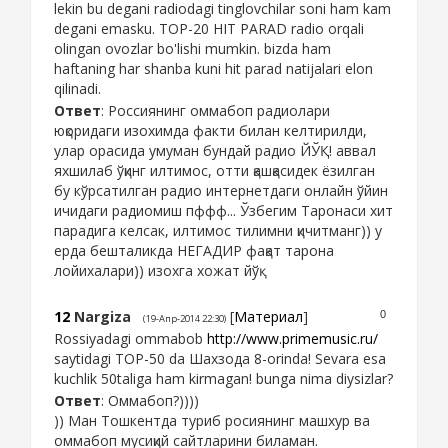
lekin bu degani radiodagi tinglovchilar soni ham kam
degani emasku. TOP-20 HIT PARAD radio orqali
olingan ovozlar bo'lishi mumkin. bizda ham
haftaning har shanba kuni hit parad natijalari elon
qilinadi.
Ответ
: Россиянинг оммабоп радиолари
юқоридаги изохимда факти билан келтирилди,
улар орасида умуман бундай радио ЙЎҚ! аввал
яхшилаб ўқинг илтимос, отти қашқасидек ёзилган
бу кўрсатилган радио интернетдаги онлайн ўйин
ичидаги радиомиш пффф... Ўзбегим Таронаси хит
парадига келсак, илтимос тилимни қичитманг)) у
ерда бешталикда НЕГАДИР фақат тарона
лойихалари)) изохга хожат йўқ
12
Nargiza
[
Материал
]
0
(19-Апр-2014 22:30)
Rossiyadagi ommabob
http://www.primemusic.ru/
saytidagi TOP-50 da Шахзода 8-orinda! Sevara esa
kuchlik 50taliga ham kirmagan! bunga nima diysizlar?
Ответ
: Оммабоп?))))
)) Ман Тошкентда туриб росиянинг машхур ва
оммабоп мусиқий сайтларини биламан.