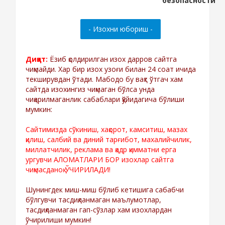
Диққат:
Ёзиб қолдирилган изох дарров сайтга
чиқмайди. Хар бир изох узоғи билан 24 соат ичида
текширувдан ўтади. Мабодо бу вақт ўтгач хам
сайтда изохингиз чиқмаган бўлса унда
чиқарилмаганлик сабаблари қўйидагича бўлиши
мумкин:
Сайтимизда сўкиниш, хақорот, камситиш, мазах
қилиш, салбий ва диний тарғибот, махалийчилик,
миллатчилик, реклама ва қадр қимматни ерга
ургувчи АЛОМАТЛАРИ БОР изохлар сайтга
чиқмасданоқ ЎЧИРИЛАДИ!
Шунингдек миш-миш бўлиб кетишига сабабчи
бўлгувчи тасдиқланмаган маълумотлар,
тасдиқланмаган гап-сўзлар хам изохлардан
ўчирилиши мумкин!