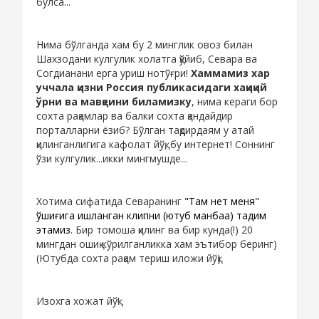
бўлса...
Нима бўлганда хам бу 2 минглик овоз билан
Шахзодани кулгулик холатга қўйиб, Севара ва
Согдианани ерга уриш нотўғри!
Хаммамиз хар
уччала қизни Россия публикасидаги хақиқий
ўрни ва мавқеини биламизку
, нима кераги бор
сохта рақамлар ва балки сохта қандайдир
порталларни ёзиб? Бўлган тақдирдаям у атай
қилинганлигига кафолат йўқ, бу интернет! Соннинг
ўзи кулгулик...икки мингмушде...
Хотима сифатида Севаранинг
"Там нет меня"
қўшиғига ишланган клипни (ютуб манбаа) тақдим
этамиз
. Бир томоша қилинг ва бир кунда(!) 20
мингдан ошиқ кўрилганликка хам эътибор беринг)
(Ютубда сохта рақам териш иложи йўқ)
Изохга хожат йўқ!