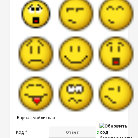
Барча смайликлар
Код *: