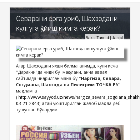
Севарани ерга уриб, Шахзодани
кулгуга қўйиш кимга керак?
Baxs| Tanqid | Janjal
Агар Шахзодани яхши билмаганимда, куни кеча
"Даракчи"да чиққан бу мақолани, анча аввал
сайтимда чиқарилган мана бу
"Наргиза, Севара,
Согдиана, Шахзода ва Пилигрим ТОЧКА РУ"
мақоламга
(
http://www.sayyod.uz/news/nargiza_sevara_sogdiana_shakhz
03-21-2843
) атай уюштирилган жавоб мақола деб
тушунган бўлардим: