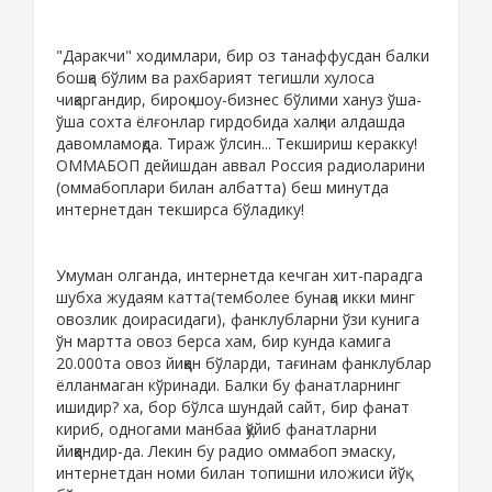
"Даракчи" ходимлари, бир оз танаффусдан балки
бошқа бўлим ва рахбарият тегишли хулоса
чиқаргандир, бироқ шоу-бизнес бўлими хануз ўша-
ўша сохта ёлғонлар гирдобида халқни алдашда
давомламоқда. Тираж ўлсин... Текшириш керакку!
ОММАБОП дейишдан аввал Россия радиоларини
(оммабоплари билан албатта) беш минутда
интернетдан текширса бўладику!
Умуман олганда, интернетда кечган хит-парадга
шубха жудаям катта(темболее бунақа икки минг
овозлик доирасидаги), фанклубларни ўзи кунига
ўн мартта овоз берса хам, бир кунда камига
20.000та овоз йиққан бўларди, тағинам фанклублар
ёлланмаган кўринади. Балки бу фанатларнинг
ишидир? ха, бор бўлса шундай сайт, бир фанат
кириб, одногами манбаа қўйиб фанатларни
йиққандир-да. Лекин бу радио оммабоп эмаску,
интернетдан номи билан топишни иложиси йўқ