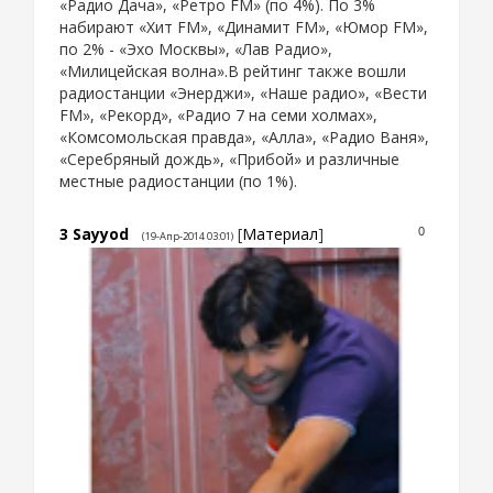
«Радио Дача», «Ретро FM» (по 4%). По 3%
набирают «Хит FM», «Динамит FM», «Юмор FM»,
по 2% - «Эхо Москвы», «Лав Радио»,
«Милицейская волна».В рейтинг также вошли
радиостанции «Энерджи», «Наше радио», «Вести
FM», «Рекорд», «Радио 7 на семи холмах»,
«Комсомольская правда», «Алла», «Радио Ваня»,
«Серебряный дождь», «Прибой» и различные
местные радиостанции (по 1%).
3
Sayyod
[
Материал
]
0
(19-Апр-2014 03:01)