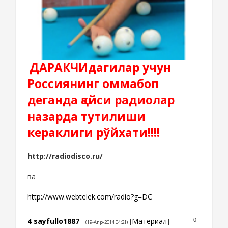
ДАРАКЧИдагилар учун
Россиянинг оммабоп
деганда қайси радиолар
назарда тутилиши
кераклиги рўйхати!!!!
http://radiodisco.ru/
ва
http://www.webtelek.com/radio?g=DC
4
sayfullo1887
[
Материал
]
0
(19-Апр-2014 04:21)