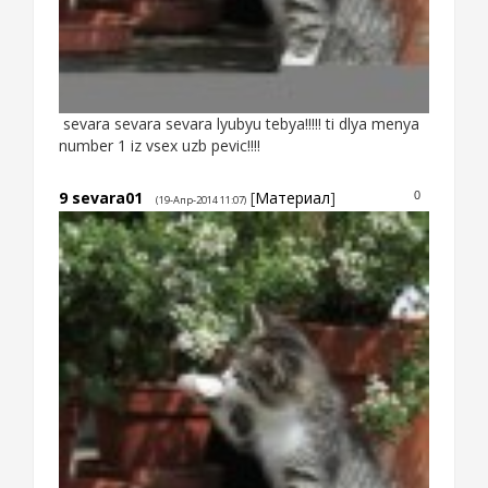
sevara sevara sevara lyubyu tebya!!!!! ti dlya menya
number 1 iz vsex uzb pevic!!!!
9
sevara01
[
Материал
]
0
(19-Апр-2014 11:07)