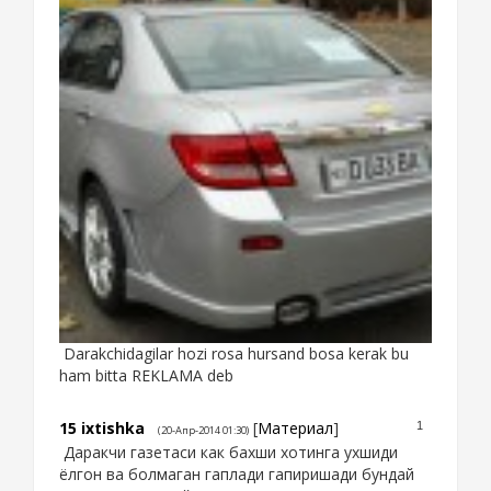
Darakchidagilar hozi rosa hursand bosa kerak bu
ham bitta REKLAMA deb
15
ixtishka
[
Материал
]
1
(20-Апр-2014 01:30)
Даракчи газетаси как бахши хотинга ухшиди
ёлгон ва болмаган гаплади гапиришади бундай