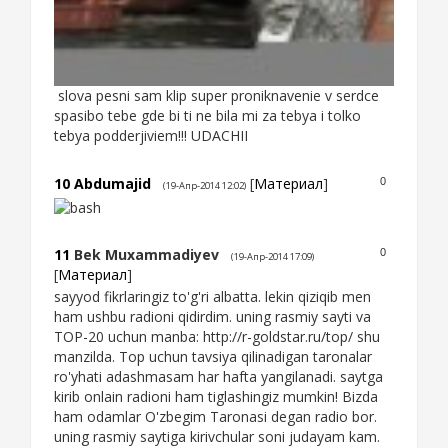
slova pesni sam klip super proniknavenie v serdce
spasibo tebe gde bi ti ne bila mi za tebya i tolko
tebya podderjiviem!!! UDACHII
10
Abdumajid
[
Материал
]
0
(19-Апр-2014 12:02)
11
Bek Muxammadiyev
0
(19-Апр-2014 17:09)
[
Материал
]
sayyod fikrlaringiz to'g'ri albatta. lekin qiziqib men
ham ushbu radioni qidirdim. uning rasmiy sayti va
TOP-20 uchun manba: http://r-goldstar.ru/top/ shu
manzilda. Top uchun tavsiya qilinadigan taronalar
ro'yhati adashmasam har hafta yangilanadi. saytga
kirib onlain radioni ham tiglashingiz mumkin! Bizda
ham odamlar O'zbegim Taronasi degan radio bor.
uning rasmiy saytiga kirivchular soni judayam kam.