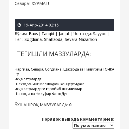
Севара!! ХУРМАТ!
19-Апр-2014 02:15
Бўлим
:
Baxs| Tanqid | Janjal
|
Чоп этди
:
Sayyod
|
Тег
:
Sogdiana
,
Shahzoda
,
Sevara Nazarhon
ТЕГИШЛИ МАВЗУЛАРДА:
Наргиза, Севара, Согдиана, Шахзода ва Пилигрим ТОЧКА
РУ
Қисқа сатрларда:
Шахзоданинг Москвадаги концертидан!
Қисқа сатрлардаги ғаройиб янгиликлар
Шахзода ва Нилуфар ФотоДуэт
ЎХШАШРОҚ МАВЗУЛАРДА:
0
Порядок вывода комментариев: