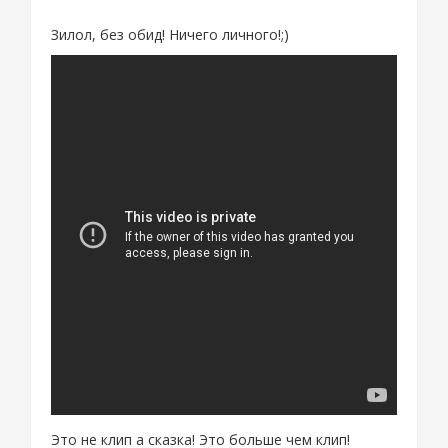
Зилол, без обид! Ничего личного!;)
Это не клип а сказка! Это больше чем клип!