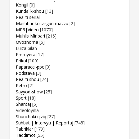
Kongil
[0]
Kundalik-shou
[13]
Realiti serial
Mashhur ko'targan mavzu
[2]
MP3|Video
[1070]
Muhlis Minbari
[216]
Ovoznoma
[6]
Luiza bilan
Premyera
[17]
Prikol
[100]
Paparacci-ppc
[0]
Podstava
[3]
Realiti shou
[74]
Retro
[7]
Sayyod-show
[25]
Sport
[18]
Shantaj
[6]
Videoloyiha
Shunchaki qiziq
[27]
Suhbat | Intervyu | Reportaj
[748]
Tabriklar
[179]
Taqdimot
[55]