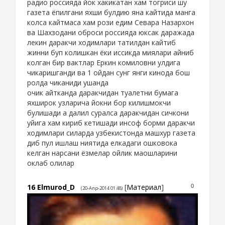
радио россияда йок хакикатан хам тогриси шу
газета ёпилгани яхши булдию яна кайтида манга
колса кайтмаса хам рози едим Севара Назархон
ва Шахзодани оброси россияда юксак даражада
лекин даракчи ходимлари татилдан кайтиб
жинни буп колишкан ёки иссикда миялари айниб
колган бир вактлар Еркин комиловни улдига
чикаришганди ва 1 ойдан сунг янги кинода бош
ролда чиканиди ушанда
очик айтканда даракчидан туалетни бумага
яхширок узларича йокни бор килишмокчи
булишади а далил суралса даракчидан сичкони
уйига хам кириб кетишади инсоф борми даракчи
ходимлари силарда узбекистонда машхур газета
диб пул ишлаш ниятида елкадаги ошковока
келган нарсани ёзмелар ойлик маошларини
оклаб олилар
16
Elmurod_D
[
Материал
]
0
(20-Апр-2014 01:48)