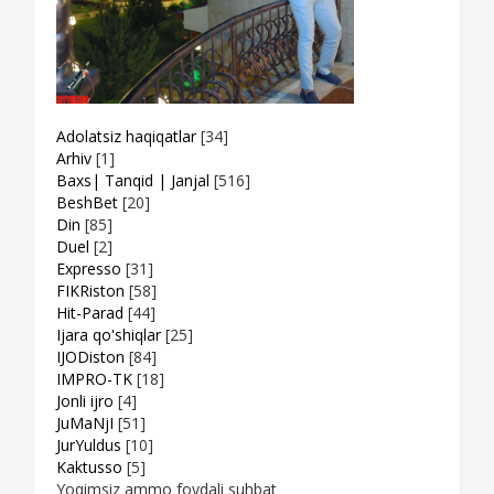
Adolatsiz haqiqatlar
[34]
Arhiv
[1]
Baxs| Tanqid | Janjal
[516]
BeshBet
[20]
Din
[85]
Duel
[2]
Expresso
[31]
FIKRiston
[58]
Hit-Parad
[44]
Ijara qo'shiqlar
[25]
IJODiston
[84]
IMPRO-TK
[18]
Jonli ijro
[4]
JuMaNjI
[51]
JurYuldus
[10]
Kaktusso
[5]
Yoqimsiz ammo foydali suhbat