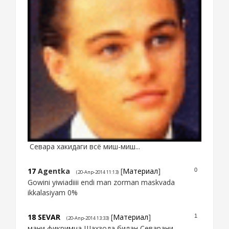
Севара хакидаги всё миш-миш...
17
Agentka
[
Материал
]
0
(20-Апр-2014 11:13)
Gowini yiwiadiiii endi man zorman maskvada
ikkalasiyam 0%
18
SEVAR
[
Материал
]
1
(20-Апр-2014 13:33)
мани фикримча Шахзода билан Севарани