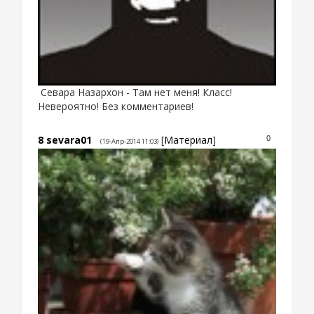
Cевара Назархон - Там нет меня! Класс!
Невероятно! Без комментариев!
8
sevara01
[
Материал
]
0
(19-Апр-2014 11:03)