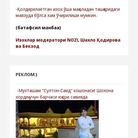
-Қолдирилаётган изох ўша мақоладан ташқаридаги
мавзуда бўлса хам ўчирилиши мумкин.
(батафсил манбаа)
Изохлар модератори NOZI, Шахло Қодирова
ва Бекзод
РЕКЛОМ:)
-Мухташам "Султон-Саид" кошонаси! Шохона
хордиқ учун барчаси юқори савияда