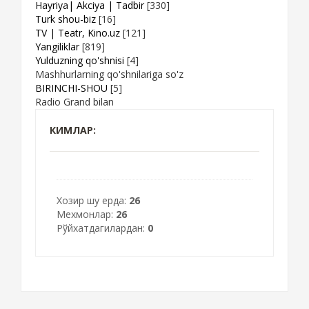
Hayriya| Akciya | Tadbir
[330]
Turk shou-biz
[16]
TV | Teatr, Kino.uz
[121]
Yangiliklar
[819]
Yulduzning qo'shnisi
[4]
Mashhurlarning qo'shnilariga so'z
BIRINCHI-SHOU
[5]
Radio Grand bilan
КИМЛАР:
Хозир шу ерда:
26
Мехмонлар:
26
Рўйхатдагилардан:
0