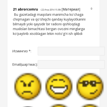
21
abrorcomru
[
Материал
]
0
(22-Апр-2014 15:39)
Bu gazetadagi maqolani manimcha ko'chaga
chiqmagan va qo'shiqchi qanday kuylayotkanini
bilmaydi yoki qaysidir bir radioni qishloqdagi
muxlislari birnachtasi bergan ovozini minglarga
ko'paytirib xisoblagan lekin noto'g'ri ish qilibdi
Исмингиз *:
Email(шартмас):