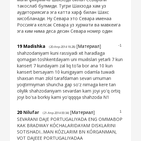
такослаб булмиди. Тугри Шахзода хам уз
аудиториясига эга катта харф билан Шахс
хисобланади. Ну Севара это Севара именаа
Россияга келсак Севара уз хурмати ва мавкеига
эга ким нима деса десин Севара номер один
19
Madishka
[
Материал
]
-1
(20-Апр-2014 18:28)
shahzodaniyam kuni rassiyadi xit haradlaga
qomagan toshkentdayam uni muxlislari yetarli 7 kun
kansert 7 kundayam zal liq to'la bor ana 10 kun
kansert bersayam 10 kunigayam odamla tuwadi
shaxsan man zilol tarafdaman sevari umuman
yoqtirmiyman shuncha gap so'z nimaga kere tan
oliylik shahzodaniyam sevardan kam joyi yo'q ortiq
joyi bo'sa borkiy kami yo'qqqqa shahzoda N1
20
Nilufar
[
Материал
]
1
(21-Апр-2014 00:34)
SEVARANI DAJE PORTUGALIYADA ENG OMMABOP
KAK BRADWAY KÓCHALARIDAYAM DISKLARINI
SOTISHADI...MAN KÓZLARIM BN KÓRGANMAN,
VOT DAJEEE PORTUGALIYADAA