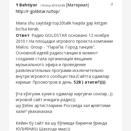
1
Bahtiyor
[
Материал
]
-2
(19-Апр-2014 02:40)
http://r-goldstar.ru/top/
Mana shu saytdagi top20talik haqida gap ketgan
bo'lsa kerak.
Ответ
: Радио GOLDSTAR основано 12 ноября
2010 г.На площадке игрового проекта компании
Mail.ru Group - "ПараПа: Город танцев".
Основной идеей радиостанции в момент
создания стала организация вещания
музыкального эфира и проведение
развлекательных программ исключительно
внутри игрового сообщества.(Сайтга одамлар
кириши: Просмотров в день:
528 ) атиги?))))
ўта кўлгулик кунига одамлар киргувчи сонлар...))
игровой сайт ичидаги радио))
шу ўзбек артистларини Россияда хал қиляптими
хали? увахахахаха
Кейин бу сайт ва шу бўлимда биринчи ўринда
ЮЛИЯНА!)) Шахзода эмас))