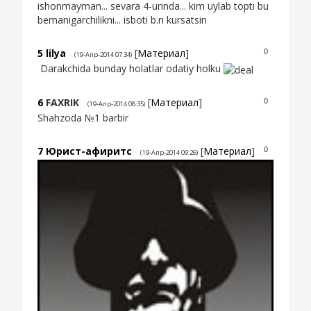
ishonmayman... sevara 4-urinda... kim uylab topti bu
bemanigarchilikni... isboti b.n kursatsin
5
lilya
[
Материал
]
0
(19-Апр-2014 07:34)
Darakchida bunday holatlar odatiy holku
6
FAXRIK
[
Материал
]
0
(19-Апр-2014 08:35)
Shahzoda №1 barbir
7
Юрист-афиритс
[
Материал
]
0
(19-Апр-2014 09:26)