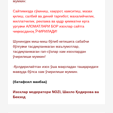
мумкин:
Сайтимизда сўкиниш, хақорот, камситиш, мазах
қилиш, салбий ва диний тарғибот, махалийчилик,
миллатчилик, реклама ва қадр қимматни ерга
ургувчи АЛОМАТЛАРИ БОР изохлар сайтга
чиқмасданоқ ЎЧИРИЛАДИ!
Шунингдек миш-миш бўлиб кетишига сабабчи
бўлгувчи тасдиқланмаган маълумотлар,
тасдиқланмаган гап-сўзлар хам изохлардан
ўчирилиши мумкин!
-Қолдирилаётган изох ўша мақоладан ташқаридаги
мавзуда бўлса хам ўчирилиши мумкин.
(батафсил манбаа)
Изохлар модератори NOZI, Шахло Қодирова ва
Бекзод