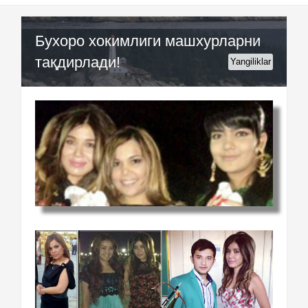
Бухоро хокимлиги машхурларни
тақдирлади!
Yangiliklar