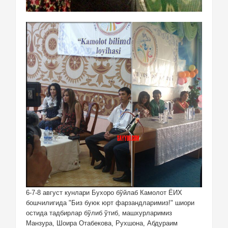
6-7-8 август кунлари Бухоро бўйлаб Камолот ЁИХ
бошчилигида "Биз буюк юрт фарзандларимиз!" шиори
остида тадбирлар бўлиб ўтиб, машхурларимиз
Манзура, Шоира Отабекова, Рухшона, Абдураим