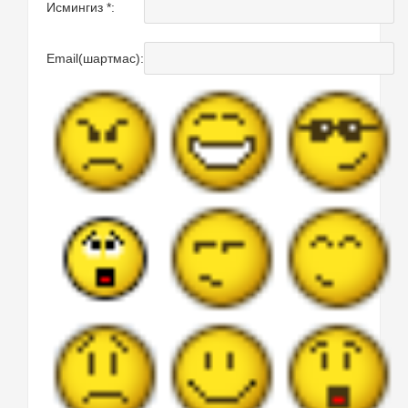
Исмингиз *:
Email(шартмас):