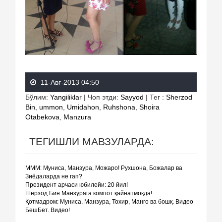
11-Авг-2013 04:50
Бўлим
:
Yangiliklar
|
Чоп этди
:
Sayyod
|
Тег
:
Sherzod
Bin
,
ummon
,
Umidahon
,
Ruhshona
,
Shoira
Otabekova
,
Manzura
ТЕГИШЛИ МАВЗУЛАРДА:
МММ: Муниса, Манзура, Можаро! Рухшона, Божалар ва
Зиёдаларда не гап?
Президент арчаси юбилейи: 20 йил!
Шерзод Бин Манзурага компот қайнатмоқда!
Қотмадром: Муниса, Манзура, Тохир, Манго ва бошқ. Видео
БешБет. Видео!