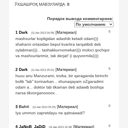
ЎХШАШРОҚ МАВЗУЛАРДА:
0
Порядок вывода комментариев:
0
1
Dark
[
Материал
]
(11-Авг-2013 04:58)
mashxurlar kopligidan adashib ketadi odam)))
shaharni ortasidan bepul kvartira tarqatibdi deb
oylabman)))... tashakkurnomekan))) moloci qochqor
va mashxurlarimiz, tak derjat! (i quyvormila))))
0
2
Dark
[
Материал
]
(11-Авг-2013 05:01)
huuu anu Manzurami, tovba, bir qaraganda birinchi
bolib "lab" korinarkan... shunaqayam oZgaradimi
odam a... doktor lab tikaman deb adawib boshqa
narsa tikvorganoooov...
0
3
Bahti
[
Материал
]
(11-Авг-2013 05:25)
Iya ummon zapretdayu ne qatnawadi?
0
4
JaNoB_JaDiD
[
Материал
]
(11-Авг-2013 10:39)