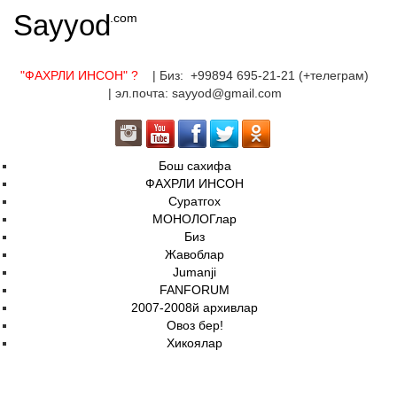
Sayyod
.com
"ФАХРЛИ ИНСОН"
?
| Биз: +99894 695-21-21 (+телеграм)
| эл.почта: sayyod@gmail.com
Бош сахифа
ФАХРЛИ ИНСОН
Суратгох
МОНОЛОГлар
Биз
Жавоблар
Jumanji
FANFORUM
2007-2008й архивлар
Овоз бер!
Хикоялар