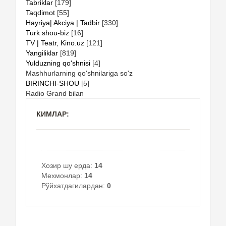
Tabriklar
[179]
Taqdimot
[55]
Hayriya| Akciya | Tadbir
[330]
Turk shou-biz
[16]
TV | Teatr, Kino.uz
[121]
Yangiliklar
[819]
Yulduzning qo'shnisi
[4]
Mashhurlarning qo'shnilariga so'z
BIRINCHI-SHOU
[5]
Radio Grand bilan
КИМЛАР:
Хозир шу ерда:
14
Мехмонлар:
14
Рўйхатдагилардан:
0