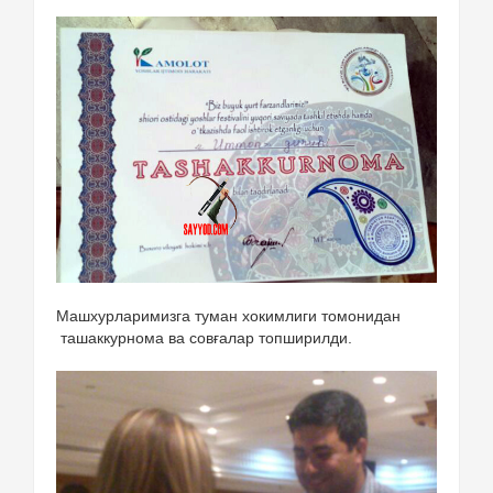
Машхурларимизга туман хокимлиги томонидан
ташаккурнома ва совғалар топширилди.