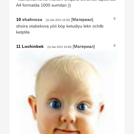
A4 formatda 1000 sumdan ))
0
10
shahnoza
[
Материал
]
(11-Авг-2013 16:50)
shoira otabekova yòó bòp ketudiyu lekn ochilb
ketptila
0
11
Lochinbek
[
Материал
]
(11-Авг-2013 19:40)