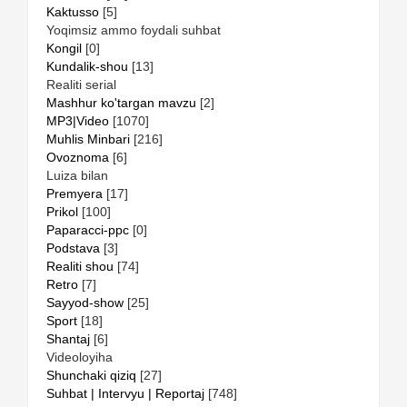
Kaktusso
[5]
Yoqimsiz ammo foydali suhbat
Kongil
[0]
Kundalik-shou
[13]
Realiti serial
Mashhur ko'targan mavzu
[2]
MP3|Video
[1070]
Muhlis Minbari
[216]
Ovoznoma
[6]
Luiza bilan
Premyera
[17]
Prikol
[100]
Paparacci-ppc
[0]
Podstava
[3]
Realiti shou
[74]
Retro
[7]
Sayyod-show
[25]
Sport
[18]
Shantaj
[6]
Videoloyiha
Shunchaki qiziq
[27]
Suhbat | Intervyu | Reportaj
[748]