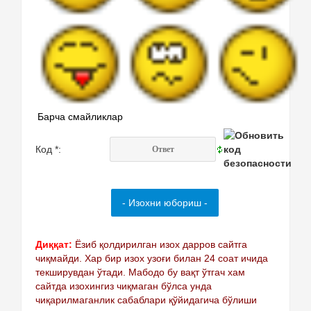
Барча смайликлар
Код *:
Диққат:
Ёзиб қолдирилган изох дарров сайтга
чиқмайди. Хар бир изох узоғи билан 24 соат ичида
текширувдан ўтади. Мабодо бу вақт ўтгач хам
сайтда изохингиз чиқмаган бўлса унда
чиқарилмаганлик сабаблари қўйидагича бўлиши