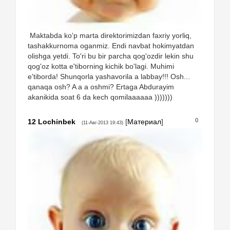
Maktabda ko'p marta direktorimizdan faxriy yorliq,
tashakkurnoma oganmiz. Endi navbat hokimyatdan
olishga yetdi. To'ri bu bir parcha qog'ozdir lekin shu
qog'oz kotta e'tiborning kichik bo'lagi. Muhimi
e'tiborda! Shunqorla yashavorila a labbay!!! Osh...
qanaqa osh? A a a oshmi? Ertaga Abdurayim
akanikida soat 6 da kech qomilaaaaaa )))))))
0
12
Lochinbek
[
Материал
]
(11-Авг-2013 19:43)