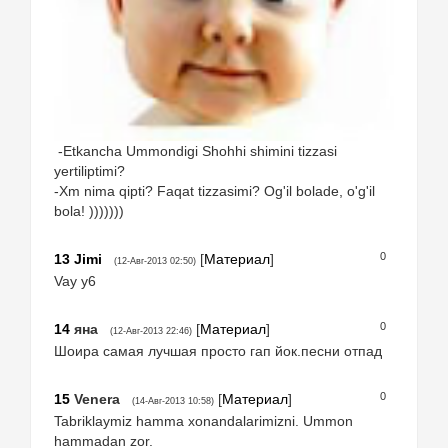
-Etkancha Ummondigi Shohhi shimini tizzasi
yertiliptimi?
-Xm nima qipti? Faqat tizzasimi? Og'il bolade, o'g'il
bola! )))))))
0
13
Jimi
[
Материал
]
(12-Авг-2013 02:50)
Vay y6
0
14
яна
[
Материал
]
(12-Авг-2013 22:46)
Шоира самая лучшая просто гап йок.песни отпад
0
15
Venera
[
Материал
]
(14-Авг-2013 10:58)
Tabriklaymiz hamma xonandalarimizni. Ummon
hammadan zor.