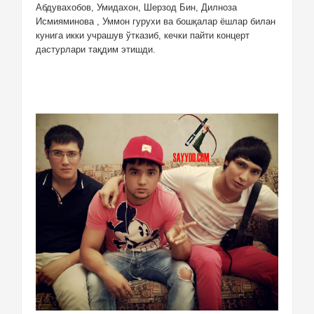
Абдувахобов, Умидахон, Шерзод Бин, Дилноза
Исмияминова , Уммон гурухи ва бошқалар ёшлар билан
кунига икки учрашув ўтказиб, кечки пайти концерт
дастурлари тақдим этишди.