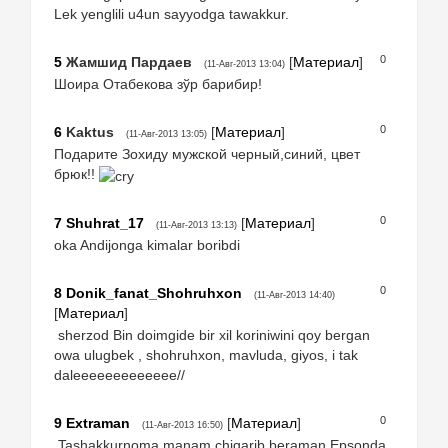
Lek yenglili u4un sayyodga tawakkur.
0
5
Жамшид Пардаев
[
Материал
]
(11-Авг-2013 13:04)
Шоира Отабекова зўр барибир!
0
6
Kaktus
[
Материал
]
(11-Авг-2013 13:05)
Подарите Зохиду мужской черный,синий, цвет
брюк!!
0
7
Shuhrat_17
[
Материал
]
(11-Авг-2013 13:13)
oka Andijonga kimalar boribdi
0
8
Donik_fanat_Shohruhxon
(11-Авг-2013 14:40)
[
Материал
]
sherzod Bin doimgide bir xil koriniwini qoy bergan
owa ulugbek , shohruhxon, mavluda, giyos, i tak
daleeeeeeeeeeeee//
0
9
Extraman
[
Материал
]
(11-Авг-2013 16:50)
Tashakkurnoma manam chiqarib beraman Epsonda