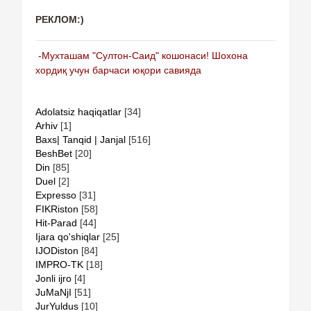
РЕКЛОМ:)
-Мухташам "Султон-Саид" кошонаси! Шохона
хордиқ учун барчаси юқори савияда
Adolatsiz haqiqatlar
[34]
Arhiv
[1]
Baxs| Tanqid | Janjal
[516]
BeshBet
[20]
Din
[85]
Duel
[2]
Expresso
[31]
FIKRiston
[58]
Hit-Parad
[44]
Ijara qo'shiqlar
[25]
IJODiston
[84]
IMPRO-TK
[18]
Jonli ijro
[4]
JuMaNjI
[51]
JurYuldus
[10]