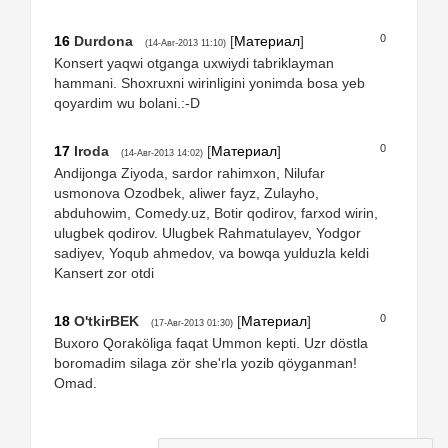
0
16
Durdona
[
Материал
]
(14-Авг-2013 11:10)
Konsert yaqwi otganga uxwiydi tabriklayman
hammani. Shoxruxni wirinligini yonimda bosa yeb
qoyardim wu bolani.:-D
0
17
Iroda
[
Материал
]
(14-Авг-2013 14:02)
Andijonga Ziyoda, sardor rahimxon, Nilufar
usmonova Ozodbek, aliwer fayz, Zulayho,
abduhowim, Comedy.uz, Botir qodirov, farxod wirin,
ulugbek qodirov. Ulugbek Rahmatulayev, Yodgor
sadiyev, Yoqub ahmedov, va bowqa yulduzla keldi
Kansert zor otdi
0
18
O'tkirBEK
[
Материал
]
(17-Авг-2013 01:30)
Buxoro Qoraköliga faqat Ummon kepti. Uzr döstla
boromadim silaga zör she'rla yozib qöyganman!
Omad.