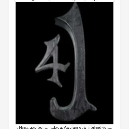
. Nima gap bor ........laga. Awulani etiwni bilmidiyu.....