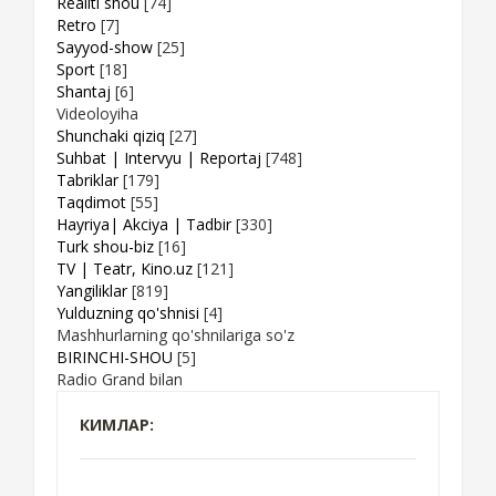
Realiti shou
[74]
Retro
[7]
Sayyod-show
[25]
Sport
[18]
Shantaj
[6]
Videoloyiha
Shunchaki qiziq
[27]
Suhbat | Intervyu | Reportaj
[748]
Tabriklar
[179]
Taqdimot
[55]
Hayriya| Akciya | Tadbir
[330]
Turk shou-biz
[16]
TV | Teatr, Kino.uz
[121]
Yangiliklar
[819]
Yulduzning qo'shnisi
[4]
Mashhurlarning qo'shnilariga so'z
BIRINCHI-SHOU
[5]
Radio Grand bilan
КИМЛАР: