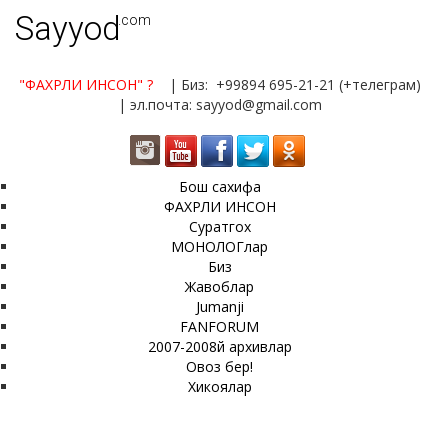
Sayyod
.com
"ФАХРЛИ ИНСОН"
?
| Биз: +99894 695-21-21 (+телеграм)
| эл.почта: sayyod@gmail.com
Бош сахифа
ФАХРЛИ ИНСОН
Суратгох
МОНОЛОГлар
Биз
Жавоблар
Jumanji
FANFORUM
2007-2008й архивлар
Овоз бер!
Хикоялар