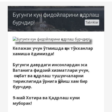
Бугунги кун фидойларини қадрлаш
бурчдир!
Tabriklar
Келажак учун ўтмишда қон тўкканлар
хамиша ёдимизда!
Бугунги даврдаги инсонлардан эса
Ватанига фидоий хизматлари учун,
оқибат ва қадрлаш тушунчаларни
тириклигида ўрнига қўйиш хам бир
бурчдир.
9-май Хотира ва Қадрлаш куни
муборак!