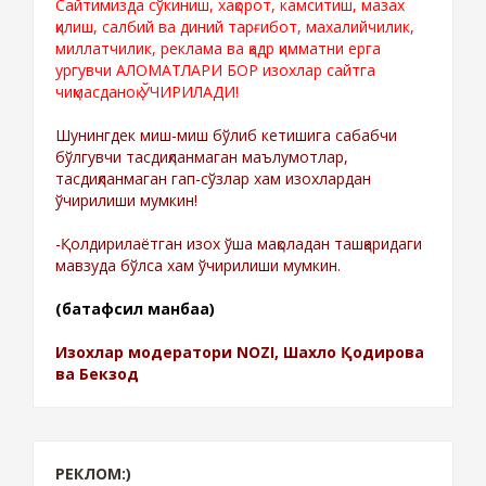
Сайтимизда сўкиниш, хақорот, камситиш, мазах
қилиш, салбий ва диний тарғибот, махалийчилик,
миллатчилик, реклама ва қадр қимматни ерга
ургувчи АЛОМАТЛАРИ БОР изохлар сайтга
чиқмасданоқ ЎЧИРИЛАДИ!
Шунингдек миш-миш бўлиб кетишига сабабчи
бўлгувчи тасдиқланмаган маълумотлар,
тасдиқланмаган гап-сўзлар хам изохлардан
ўчирилиши мумкин!
-Қолдирилаётган изох ўша мақоладан ташқаридаги
мавзуда бўлса хам ўчирилиши мумкин.
(батафсил манбаа)
Изохлар модератори NOZI, Шахло Қодирова
ва Бекзод
РЕКЛОМ:)