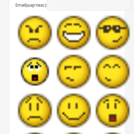
Email(шартмас):