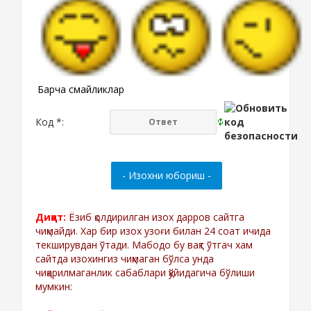
Барча смайликлар
Код *:
Диққат:
Ёзиб қолдирилган изох дарров сайтга
чиқмайди. Хар бир изох узоғи билан 24 соат ичида
текширувдан ўтади. Мабодо бу вақт ўтгач хам
сайтда изохингиз чиқмаган бўлса унда
чиқарилмаганлик сабаблари қўйидагича бўлиши
мумкин: