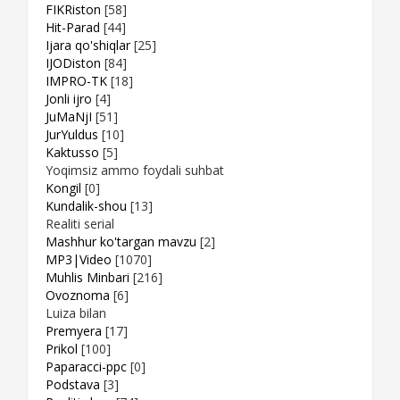
FIKRiston
[58]
Hit-Parad
[44]
Ijara qo'shiqlar
[25]
IJODiston
[84]
IMPRO-TK
[18]
Jonli ijro
[4]
JuMaNjI
[51]
JurYuldus
[10]
Kaktusso
[5]
Yoqimsiz ammo foydali suhbat
Kongil
[0]
Kundalik-shou
[13]
Realiti serial
Mashhur ko'targan mavzu
[2]
MP3|Video
[1070]
Muhlis Minbari
[216]
Ovoznoma
[6]
Luiza bilan
Premyera
[17]
Prikol
[100]
Paparacci-ppc
[0]
Podstava
[3]