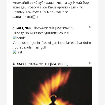
жилмайиб этиб куйишади яхшиям шу 9 май бор
экан деб, говорят же Как в армию идти - то
некому. Как бухать 9 мая - так все
защитники.))))))
5
GULI_NUR
[
Материал
]
0
(11-Май-2013 07:49)
Ollohga shukur tinch yurtimiz uchun!!!
Vatan uchun jonini fido qilgan insonlar esa har doim
hotirada, ular mangu!!!
6
Izzat_I
[
Материал
]
0
(11-Май-2013 14:15)