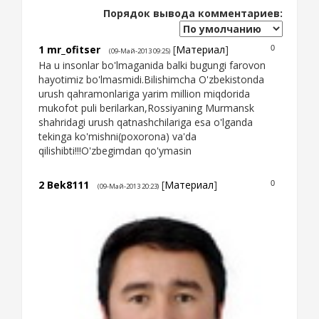
Порядок вывода комментариев:
1
mr_ofitser
[
Материал
]
0
(09-Май-2013 09:25)
Ha u insonlar bo'lmaganida balki bugungi farovon
hayotimiz bo'lmasmidi.Bilishimcha O'zbekistonda
urush qahramonlariga yarim million miqdorida
mukofot puli berilarkan,Rossiyaning Murmansk
shahridagi urush qatnashchilariga esa o'lganda
tekinga ko'mishni(poxorona) va'da
qilishibti!!!O'zbegimdan qo'ymasin
2
Bek8111
[
Материал
]
0
(09-Май-2013 20:23)