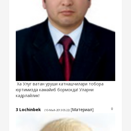
Ха Улуг ватан уруши катнашчилари тобора
юртимизда камайиб бормокда! Уларни
кадрлайлик!
3
Lochinbek
[
Материал
]
0
(10-Май-2013 05:22)