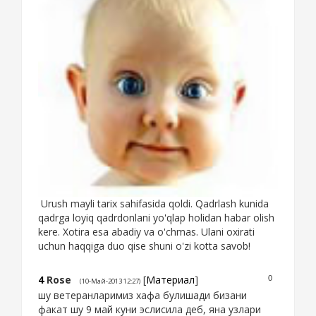
Urush mayli tarix sahifasida qoldi. Qadrlash kunida
qadrga loyiq qadrdonlani yo'qlap holidan habar olish
kere. Xotira esa abadiy va o'chmas. Ulani oxirati
uchun haqqiga duo qise shuni o'zi kotta savob!
4
Rose
[
Материал
]
0
(10-Май-2013 12:27)
шу ветеранларимиз хафа булишади бизани
факат шу 9 май куни эслисила деб, яна узлари