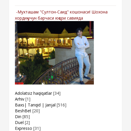
-Мухташам "Султон-Саид" кошонаси! Шохона
хордиқ учун барчаси юқори савияда
Adolatsiz haqiqatlar
[34]
Arhiv
[1]
Baxs| Tanqid | Janjal
[516]
BeshBet
[20]
Din
[85]
Duel
[2]
Expresso
[31]