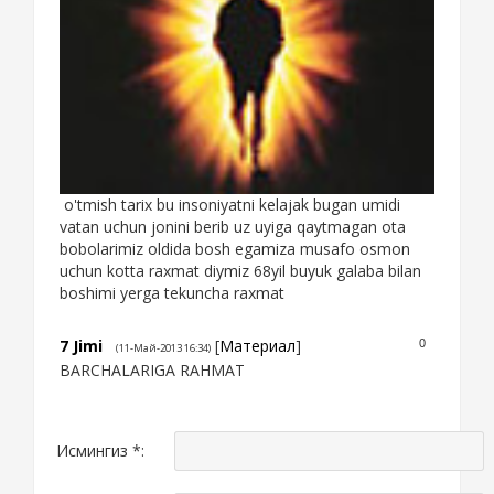
o'tmish tarix bu insoniyatni kelajak bugan umidi
vatan uchun jonini berib uz uyiga qaytmagan ota
bobolarimiz oldida bosh egamiza musafo osmon
uchun kotta raxmat diymiz 68yil buyuk galaba bilan
boshimi yerga tekuncha raxmat
7
Jimi
[
Материал
]
0
(11-Май-2013 16:34)
BARCHALARIGA RAHMAT
Исмингиз *: