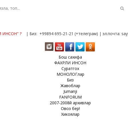
И ИНСОН"
?
| Биз: +99894 695-21-21 (+телеграм) | эл.почта: s
Бош сахифа
ФАХРЛИ ИНСОН
Суратгох
МОНОЛОГлар
Биз
Жавоблар
Jumanji
FANFORUM
2007-2008й архивлар
Овоз бер!
Хикоялар