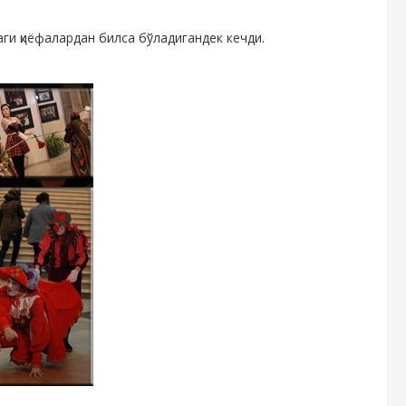
аги қиёфалардан билса бўладигандек кечди.