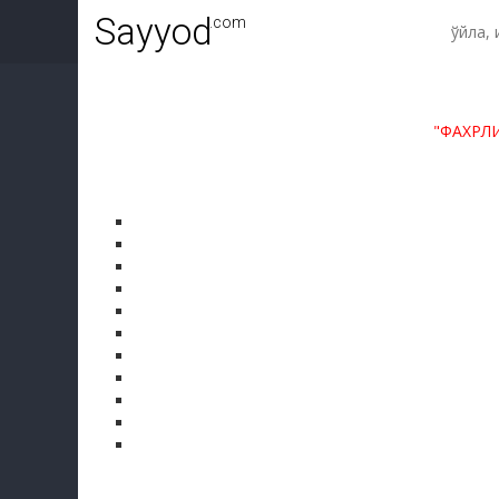
Sayyod
.com
"ФАХРЛ