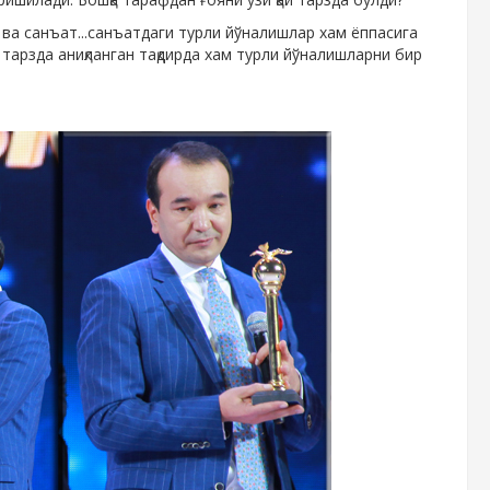
 ва санъат...санъатдаги турли йўналишлар хам ёппасига
й тарзда аниқланган тақдирда хам турли йўналишларни бир