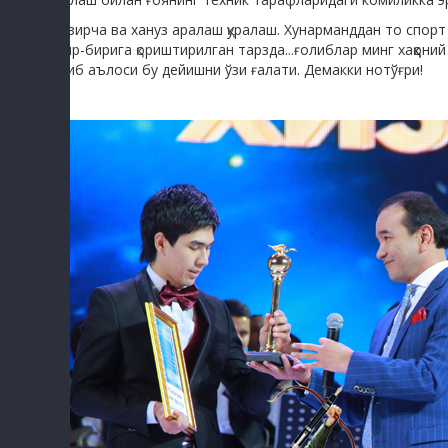
Хозирча ва хануз аралаш қуралаш. Хунарманддан то спорт
бир-бирига қориштирилган тарзда...ғолиблар минг хаққони
қилиб аълоси бу дейишни ўзи ғалати. Демакки нотўғри!