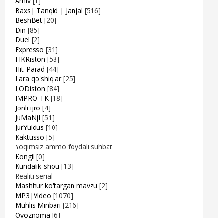
Arhiv
[1]
Baxs| Tanqid | Janjal
[516]
BeshBet
[20]
Din
[85]
Duel
[2]
Expresso
[31]
FIKRiston
[58]
Hit-Parad
[44]
Ijara qo'shiqlar
[25]
IJODiston
[84]
IMPRO-TK
[18]
Jonli ijro
[4]
JuMaNjI
[51]
JurYuldus
[10]
Kaktusso
[5]
Yoqimsiz ammo foydali suhbat
Kongil
[0]
Kundalik-shou
[13]
Realiti serial
Mashhur ko'targan mavzu
[2]
MP3|Video
[1070]
Muhlis Minbari
[216]
Ovoznoma
[6]