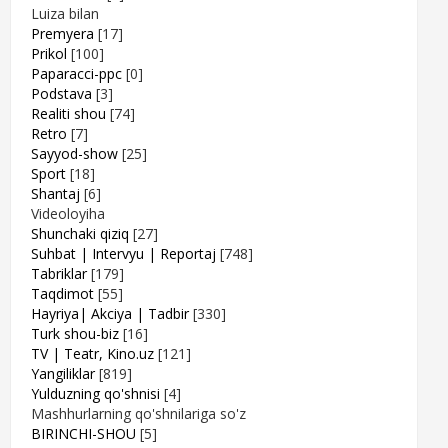
Luiza bilan
Premyera
[17]
Prikol
[100]
Paparacci-ppc
[0]
Podstava
[3]
Realiti shou
[74]
Retro
[7]
Sayyod-show
[25]
Sport
[18]
Shantaj
[6]
Videoloyiha
Shunchaki qiziq
[27]
Suhbat | Intervyu | Reportaj
[748]
Tabriklar
[179]
Taqdimot
[55]
Hayriya| Akciya | Tadbir
[330]
Turk shou-biz
[16]
TV | Teatr, Kino.uz
[121]
Yangiliklar
[819]
Yulduzning qo'shnisi
[4]
Mashhurlarning qo'shnilariga so'z
BIRINCHI-SHOU
[5]