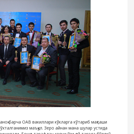
ноқ барча ОАВ вакиллари кўкларга кўтариб мақташи
ўхталганимиз маъқул. Зеро айнан мана шулар устида
ишилади. Бошқа тарафдан ғояни ўзи қай тарзда бўлди?