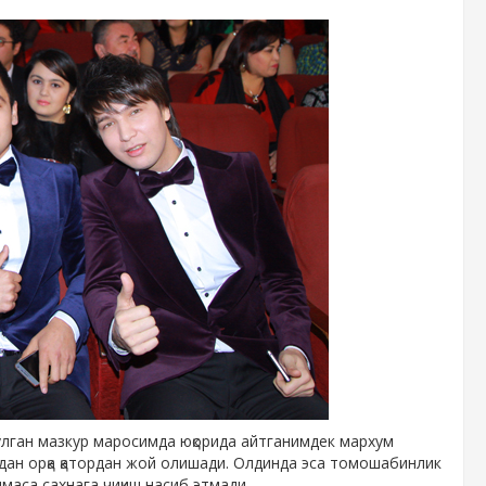
лган мазкур маросимда юқорида айтганимдек мархум
дан орқа қатордан жой олишади. Олдинда эса томошабинлик
лмаса сахнага чиқиш насиб этмади.