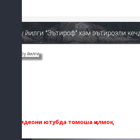
Бу йилги "Эътироф" хам эътирозли кеч
Видеони ютубда томоша қилмоқ