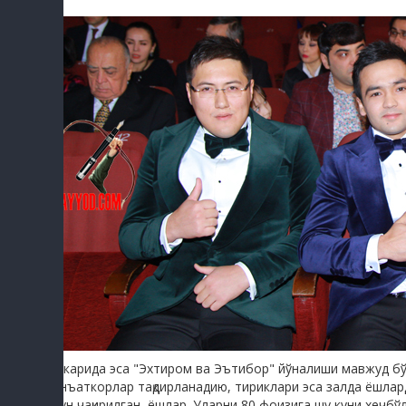
Ичкарида эса "Эхтиром ва Эътибор" йўналиши мавжуд бў
санъаткорлар тақдирланадию, тириклари эса залда ёшлар
учун чақирилган ёшлар. Уларни 80 фоизига шу куни хечбў