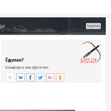
ди.
Taqdimot
Ёқдими?
Бошқаларга хам кўрсатинг: