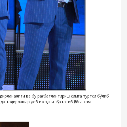
ақдирланаяпти ва бу рағбатлантириш кимга туртки бўлиб
мда тақдирлашар деб ижодни тўхтатиб қўйса хам