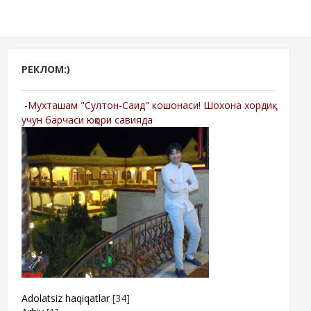
РЕКЛОМ:)
-Мухташам "Султон-Саид" кошонаси! Шохона хордиқ
учун барчаси юқори савияда
Adolatsiz haqiqatlar
[34]