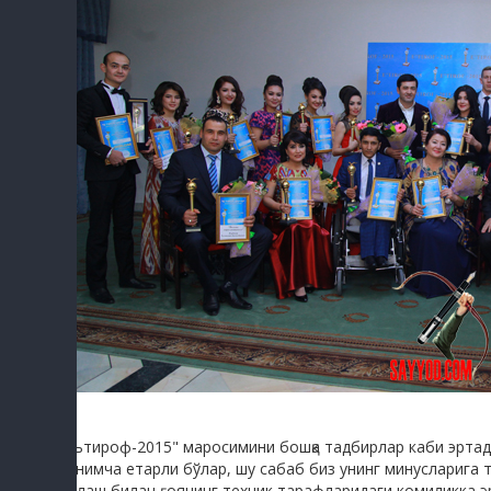
"Эътироф-2015" маросимини бошқа тадбирлар каби эртада
менимча етарли бўлар, шу сабаб биз унинг минусларига т
ишлаш билан ғоянинг техник тарафларидаги комиликка эр