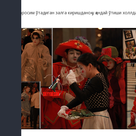
Маросим ўтадиган залга киришданоқ у қандай ўтиши холлд