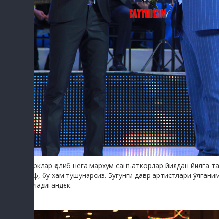
Тирклар қолиб нега мархум санъаткорлар йилдан йилга т
наф, бу хам тушунарсиз. Бугунги давр артистлари ўлгани
бўладигандек.