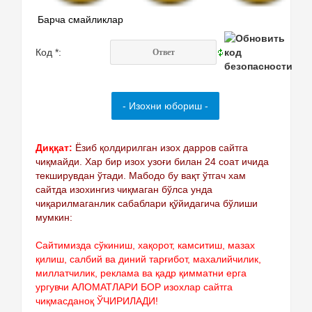
Барча смайликлар
Код *:
Диққат:
Ёзиб қолдирилган изох дарров сайтга
чиқмайди. Хар бир изох узоғи билан 24 соат ичида
текширувдан ўтади. Мабодо бу вақт ўтгач хам
сайтда изохингиз чиқмаган бўлса унда
чиқарилмаганлик сабаблари қўйидагича бўлиши
мумкин:
Сайтимизда сўкиниш, хақорот, камситиш, мазах
қилиш, салбий ва диний тарғибот, махалийчилик,
миллатчилик, реклама ва қадр қимматни ерга
ургувчи АЛОМАТЛАРИ БОР изохлар сайтга
чиқмасданоқ ЎЧИРИЛАДИ!