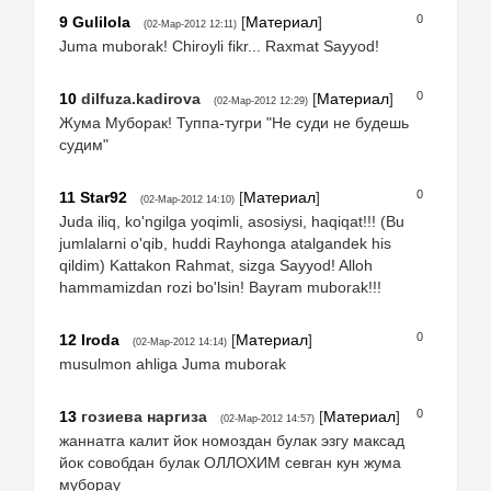
0
9
Gulilola
[
Материал
]
(02-Мар-2012 12:11)
Juma muborak! Chiroyli fikr... Raxmat Sayyod!
0
10
dilfuza.kadirova
[
Материал
]
(02-Мар-2012 12:29)
Жума Муборак! Туппа-тугри "Не суди не будешь
судим"
0
11
Star92
[
Материал
]
(02-Мар-2012 14:10)
Juda iliq, ko'ngilga yoqimli, asosiysi, haqiqat!!! (Bu
jumlalarni o'qib, huddi Rayhonga atalgandek his
qildim) Kattakon Rahmat, sizga Sayyod! Alloh
hammamizdan rozi bo'lsin! Bayram muborak!!!
0
12
Iroda
[
Материал
]
(02-Мар-2012 14:14)
musulmon ahliga Juma muborak
0
13
гозиева наргиза
[
Материал
]
(02-Мар-2012 14:57)
жаннатга калит йок номоздан булак эзгу максад
йок совобдан булак ОЛЛОХИМ севган кун жума
муборау