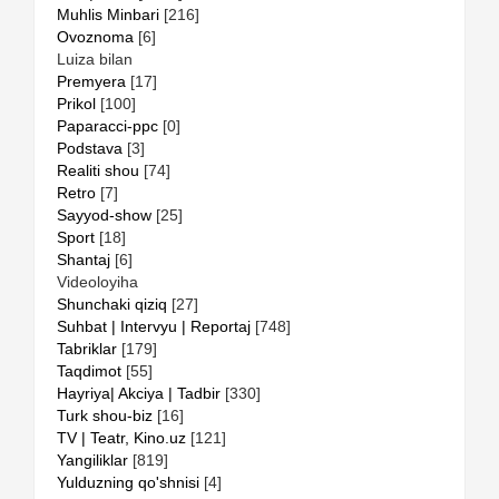
Muhlis Minbari
[216]
Ovoznoma
[6]
Luiza bilan
Premyera
[17]
Prikol
[100]
Paparacci-ppc
[0]
Podstava
[3]
Realiti shou
[74]
Retro
[7]
Sayyod-show
[25]
Sport
[18]
Shantaj
[6]
Videoloyiha
Shunchaki qiziq
[27]
Suhbat | Intervyu | Reportaj
[748]
Tabriklar
[179]
Taqdimot
[55]
Hayriya| Akciya | Tadbir
[330]
Turk shou-biz
[16]
TV | Teatr, Kino.uz
[121]
Yangiliklar
[819]
Yulduzning qo'shnisi
[4]