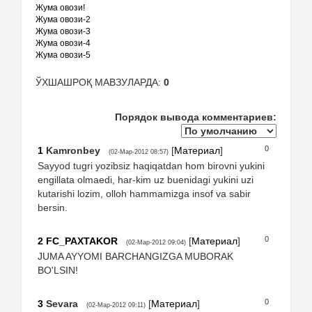
Жума овози!
Жума овози-2
Жума овози-3
Жума овози-4
Жума овози-5
ЎХШАШРОҚ МАВЗУЛАРДА:
0
Порядок вывода комментариев:
0
1
Kamronbey
[
Материал
]
(02-Мар-2012 08:57)
Sayyod tugri yozibsiz haqiqatdan hom birovni yukini
engillata olmaedi, har-kim uz buenidagi yukini uzi
kutarishi lozim, olloh hammamizga insof va sabir
bersin.
0
2
FC_PAXTAKOR
[
Материал
]
(02-Мар-2012 09:04)
JUMA AYYOMI BARCHANGIZGA MUBORAK
BO'LSIN!
0
3
Sevara
[
Материал
]
(02-Мар-2012 09:11)