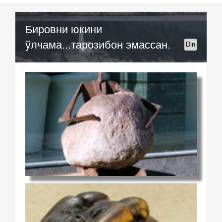
Бировни юкини
ўлчама...тарозибон эмассан.
Din