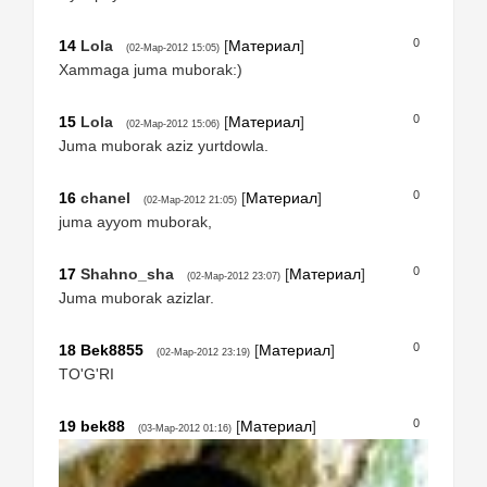
0
14
Lola
[
Материал
]
(02-Мар-2012 15:05)
Xammaga juma muborak:)
0
15
Lola
[
Материал
]
(02-Мар-2012 15:06)
Juma muborak aziz yurtdowla.
0
16
chanel
[
Материал
]
(02-Мар-2012 21:05)
juma ayyom muborak,
0
17
Shahno_sha
[
Материал
]
(02-Мар-2012 23:07)
Juma muborak azizlar.
0
18
Bek8855
[
Материал
]
(02-Мар-2012 23:19)
TO'G'RI
0
19
bek88
[
Материал
]
(03-Мар-2012 01:16)