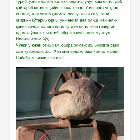
туриб, ўзини чалғитиш, ёки юпатиш учун хам енгил деб
қайтариб кетиши қийин кечса керак. У инсонга четдан
енгилку дея хитоб қилмоқ осону, лекин шу юкни
оғирини кўтариб юриб, уни енгил дея олиш қанчалик
қийин кечса, халиги енгилку дея енгилгина гапирган
одамга ўша юкни отиб юбориш шунчалик мушкул.
Иложиси хам йўқ...
Чунки у юкни отиб хам юбора олмайсиз, бировга раво
хам кўролмайсиз... Хеч ким ёрдамлаша хам олмайди.
Сабаби, у сизни юкингиз!