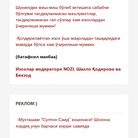
Шунингдек миш-миш бўлиб кетишига сабабчи
бўлгувчи тасдиқланмаган маълумотлар,
тасдиқланмаган гап-сўзлар хам изохлардан
ўчирилиши мумкин!
-Қолдирилаётган изох ўша мақоладан ташқаридаги
мавзуда бўлса хам ўчирилиши мумкин.
(батафсил манбаа)
Изохлар модератори NOZI, Шахло Қодирова ва
Бекзод
РЕКЛОМ:)
-Мухташам "Султон-Саид" кошонаси! Шохона
хордиқ учун барчаси юқори савияда