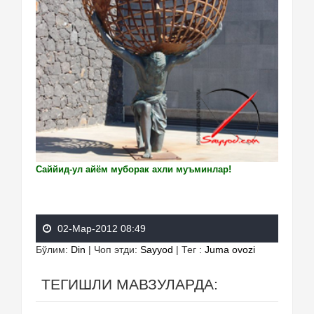
Саййид-ул айём муборак ахли муъминлар!
02-Мар-2012 08:49
Бўлим
:
Din
|
Чоп этди
:
Sayyod
|
Тег
:
Juma ovozi
ТЕГИШЛИ МАВЗУЛАРДА: