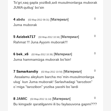
To'gri,xaq gapla yozilbdi,axli musulmonlarga muborak
JUMA qutlug' bo'sin
0
4
abdu
[
Материал
]
(02-Мар-2012 09:31)
Juma muborak
0
5
Azizbek717
[
Материал
]
(02-Мар-2012 10:34)
Rahmat !!! Juna Ayyom muborak!!!
0
6
bek_x6
[
Материал
]
(02-Мар-2012 10:39)
Juma hammamizga muborak bo'lsin!
0
7
Samarkandiy
[
Материал
]
(02-Мар-2012 10:54)
Assalamu aleykum barcha mo`min-musulmonlarga
ulug` kun Juma muborak! Sarlavhadagi "tarozbon"
o`rniga "tarozibon" yozilsa yaxshi bo`lardi
0
8
JAMIC
[
Материал
]
(02-Мар-2012 11:14)
Bu kimgadir qaratilganmi ili bu faylasuvona gapmi???