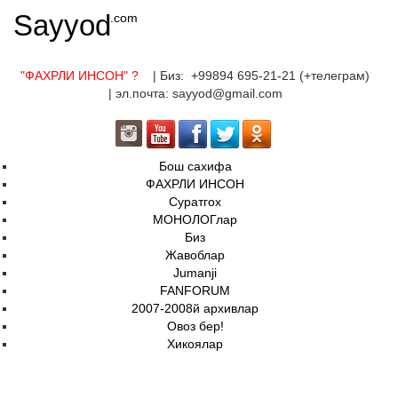
Sayyod
.com
"ФАХРЛИ ИНСОН"
?
| Биз: +99894 695-21-21 (+телеграм)
| эл.почта: sayyod@gmail.com
Бош сахифа
ФАХРЛИ ИНСОН
Суратгох
МОНОЛОГлар
Биз
Жавоблар
Jumanji
FANFORUM
2007-2008й архивлар
Овоз бер!
Хикоялар