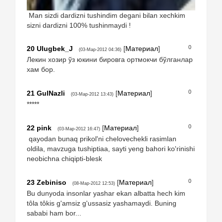
Man sizdi dardizni tushindim degani bilan xechkim
sizni dardizni 100% tushinmaydi !
0
20
Ulugbek_J
[
Материал
]
(03-Мар-2012 04:36)
Лекин хозир ўз юкини бировга ортмокчи бўлганлар
хам бор.
0
21
GulNazli
[
Материал
]
(03-Мар-2012 13:43)
*****
0
22
pink
[
Материал
]
(03-Мар-2012 16:47)
qayodan bunaq prikol'ni chelovechekli rasimlan
oldila, mavzuga tushiptiaa, sayti yeng bahori ko'rinishi
neobichna chiqipti-blesk
0
23
Zebiniso
[
Материал
]
(08-Мар-2012 12:53)
Bu dunyoda insonlar yashar ekan albatta hech kim
tôla tôkis g'amsiz g'ussasiz yashamaydi. Buning
sababi ham bor...