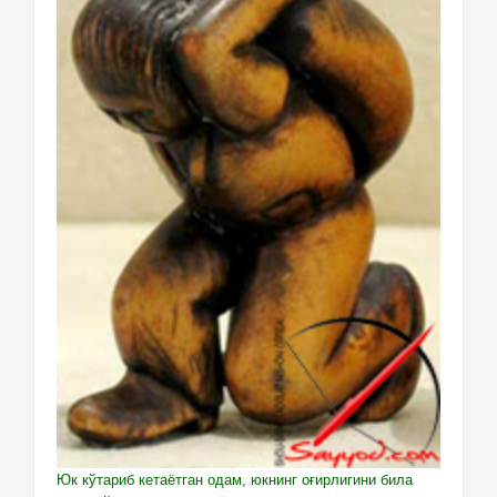
Юк кўтариб кетаётган одам, юкнинг оғирлигини била