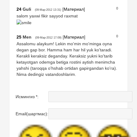
0
24
Guli
[
Материал
]
(09-Мар-2012 13:31)
salom yaxwi fikir sayyod raxmat
0
25
Men
[
Материал
]
(09-Мар-2012 17:09)
Assalomu alaykum! Lekin mo'min mo'minga oyna
degan gap bor. Hamma ham har hil yuk ko'taradi.
Kerakli keraksiz deganday. Keraksiz yukni ko'tarib
ketayotgan odemga betiga rostini aytish menimcha
yahshi (taroqqa o'hshab ortidan gapirgandan ko'ra).
Nima dedingiz vatandoshlarim.
Исмингиз *:
Email(шартмас):