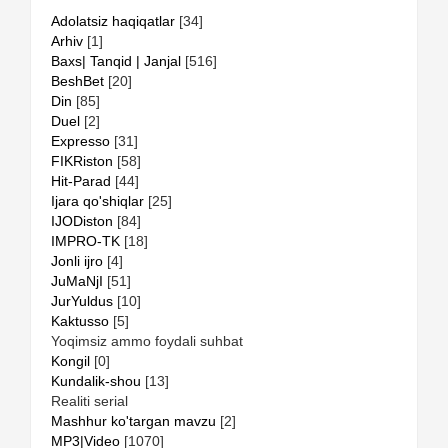
Adolatsiz haqiqatlar
[34]
Arhiv
[1]
Baxs| Tanqid | Janjal
[516]
BeshBet
[20]
Din
[85]
Duel
[2]
Expresso
[31]
FIKRiston
[58]
Hit-Parad
[44]
Ijara qo'shiqlar
[25]
IJODiston
[84]
IMPRO-TK
[18]
Jonli ijro
[4]
JuMaNjI
[51]
JurYuldus
[10]
Kaktusso
[5]
Yoqimsiz ammo foydali suhbat
Kongil
[0]
Kundalik-shou
[13]
Realiti serial
Mashhur ko'targan mavzu
[2]
MP3|Video
[1070]