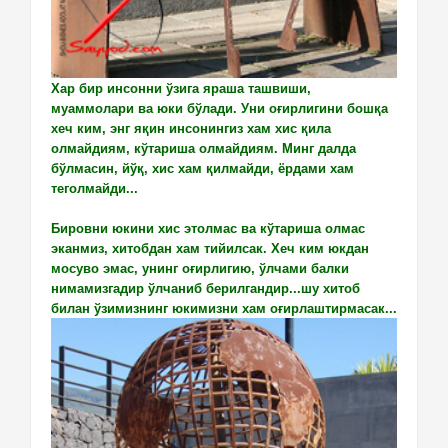
Хар бир инсонни ўзига яраша ташвиши,
муаммолари ва юки бўлади. Уни оғирлигини бошқа
хеч ким, энг яқин инсонингиз хам хис қила
олмайдиям, кўтариша олмайдиям. Минг далда
бўлмасин, йўқ, хис хам қилмайди, ёрдами хам
теголмайди...
Бировни юкини хис этолмас ва кўтариша олмас
эканмиз, хитобдан хам тийилсак. Хеч ким юкдан
мосуво эмас, унинг оғирлигию, ўлчами балки
нимамизгадир ўлчаниб берилгандир...шу хитоб
билан ўзимизнинг юкимизни хам оғирлаштирмасак...