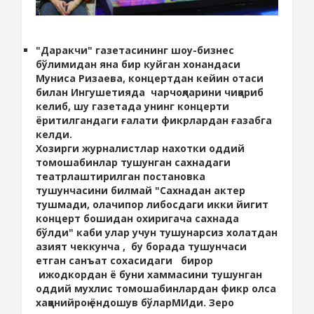
"Даракчи" газетасининг шоу-бизнес
бўлимидан яна бир куйган хонандаси
Муниса Ризаева, концертдан кейин отаси
билан Ингушетияда чарчоқларини чиқариб
келиб, шу газетада унинг концерти
ёритилгандаги ғалати фикрлардан ғазабга
келди.
Хозирги журналистлар нахотки оддий
томошабинлар тушунган сахнадаги
театрлаштирилган постановка
тушунчасини билмай "Сахнадан актер
тушмади, олачипор либосдаги икки йигит
концерт бошидан охиригача сахнада
бўлди" каби улар учун тушунарсиз холатдан
азият чеккунча , бу борада тушунчаси
етган санъат сохасидаги бирор
ижодкордан ё буни хаммасини тушунган
оддий мухлис томошабинлардан фикр олса
хаққонийроқ ёндошув бўларМИди. Зеро