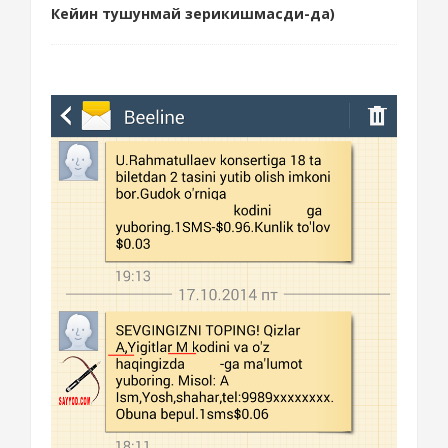
Кейин тушунмай зерикишмасди-да)