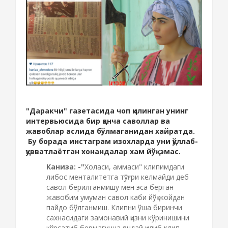
"Даракчи" газетасида чоп қилинган унинг
интервьюсида бир қанча саволлар ва
жавоблар аслида бўлмаганидан хайратда.
Бу борада инстаграм изохларда уни қўллаб-
қувватлаётган хонандалар хам йўқ эмас.
Каниза: -"
Холаси, аммаси" клипимдаги
либос менталитетга тўғри келмайди деб
савол берилганмишу мен эса берган
жавобим умуман савол каби йўқ жойдан
пайдо бўлганмиш. Клипни ўша биринчи
сахнасидаги замонавий қизни кўринишини
кўрсатиб бермагунча қандай қилиб клип