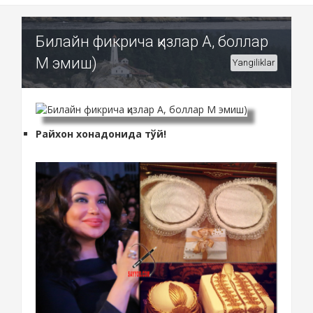
Билайн фикрича қизлар А, боллар
М эмиш)
Yangiliklar
Райхон хонадонида тўй!