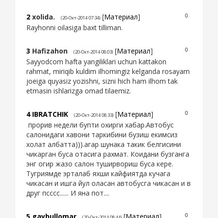
2
xolida.
[
Материал
]
0
(20-Окт-2014 07:34)
Rayhonni oilasiga baxt tilliman.
3
Hafizahon
[
Материал
]
0
(20-Окт-2014 08:03)
Sayyodcom hafta yangiliklari uchun kattakon
rahmat, miriqib kuldim ilhomingiz kelganda rosayam
joeiga quyasiz yozishni, sizni hich ham ilhom tak
etmasin ishlarizga omad tilaemiz.
4
IBRATCHIK
[
Материал
]
0
(20-Окт-2014 08:33)
прорив недели бупти охирги хабар.Автобус
салонидаги хавони таркибини бузиш екимсиз
холат албатта))).агар шунака такик белгисини
чикарган буса отасига рахмат. Коидани бузганга
энг огир жазо салон туширвориш буса кере.
Тугриямде эрталаб яхши кайфиятда кучага
чикасан и ишга йул оласан автобусга чикасан и в
друг псссс...... И яна пот....
5
gaybullomar
[
Материал
]
0
(20-Окт-2014 08:44)