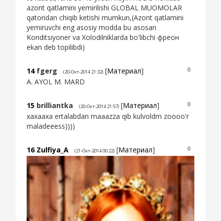
azont qatlamini yemirilishi GLOBAL MUOMOLAR
qatoridan chiqib ketishi mumkun,(Azont qatlamini
yemiruvchi eng asosiy modda bu asosan
Konditsiyoner va Xolodilniklarda bo'libchi фреон
ekan deb topilibdi)
14
fgerg
[
Материал
]
0
(20-Окт-2014 21:32)
A. AYOL M. MARD
15
brilliantka
[
Материал
]
0
(20-Окт-2014 21:57)
xaxaaxa ertalabdan maaazza qib kulvoldm zoooo'r
maladeeess))))
16
Zulfiya_A
[
Материал
]
0
(21-Окт-2014 00:22)