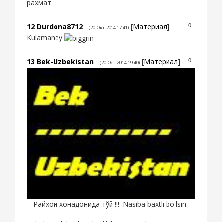
рахмат
12
Durdona8712
[
Материал
]
0
(20-Окт-2014 17:41)
Kulamaney
13
Bek-Uzbekistan
[
Материал
]
0
(20-Окт-2014 19:40)
- Райхон хонадонида тўй !!!: Nasiba baxtli bo'lsin.