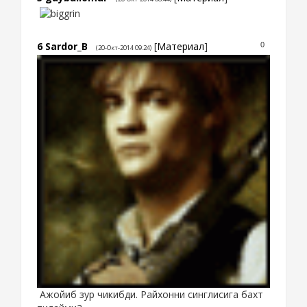
6
Sardor_B
[
Материал
]
0
(20-Окт-2014 09:24)
Ажойиб зур чикибди. Райхонни синглисига бахт