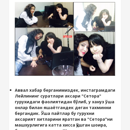
Аввал хабар берганимиздек, инстаграмдаги
Лейлининг суратлари аксари "Сетора"
гурухидаги фаолиятидан бўлиб, у хануз ўша
онлар билан яшаётгандек деган тахминни
бергандик. Ўша пайтлар бу гурухни
аксарият хитларини яратган ва "Сетора"ни
машхурлигига катта хисса қўшган шоира,