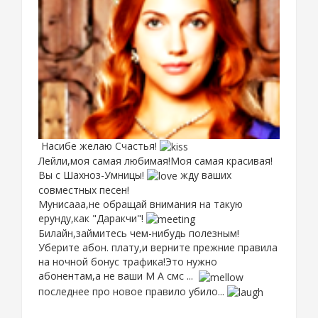
Насибе желаю Счастья!
Лейли,моя самая любимая!Моя самая красивая!
Вы с Шахноз-Умницы!
жду ваших
совместных песен!
Мунисааа,не обращай внимания на такую
ерунду,как "Даракчи"!
Билайн,займитесь чем-нибудь полезным!
Уберите абон. плату,и верните прежние правила
на ночной бонус трафика!Это нужно
абонентам,а не ваши М А смс ...
последнее про новое правило убило...