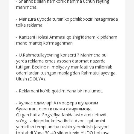
- Shahnoz bilan hamkorlik hamma uchun reyting
manimcha.
- Manzura uyoqda tursin ko'pchilik xozir instagmrada
tolka reklama.
- Kanizani Holasi Ammasi qo'shig'idaham klipidaham
mano mantiq ko'rmaganman.
- U.Rahmatullayevning konserti ? Manimcha bu
yerda reklama emas asosan daromat nazarda
tutilgan,Beeline ni moliyaviy manfaati va milionlab
odamlardan tushgan mablag'dan Rahmatullayev ga
Ulush (DOLYA).
- Reklamani ko'rib qotdim,Yana bir ma'lumot.
- Хуллас,одамлар! Атмосфера шундоғам
булғанган, озон қатлами емирилмоқда,
O'tgan hafta Gografiya fanida ustozimiz etuvdi
so'ngi tadqiqotlar ko'rsatibdiki Azont qatlamini
yemirilish tempi ancha tushib yermirilish jarayoni
to'xtabdi,Yana 30-40 yildan keyin HUDO hohlasa