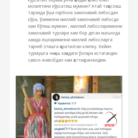
мохиятини кўрсатиш мумкин? Атай
таққослаш
тарзида
ўша ғарбона замонавий либосдан
кўра, ўзимизни миллий замонавий либосда
хам бўлиш мумкин , миллий либосларимизни
замонавий турлари хам бор деган маънода
хамда ёшларимизни миллий либосларга
тарғиб этишга қаратилган клипку. Кейин
турмушга чиқиш хақидаги ўзлари истагандек
савол-жавобдан хам қаттиқ ранжидим.