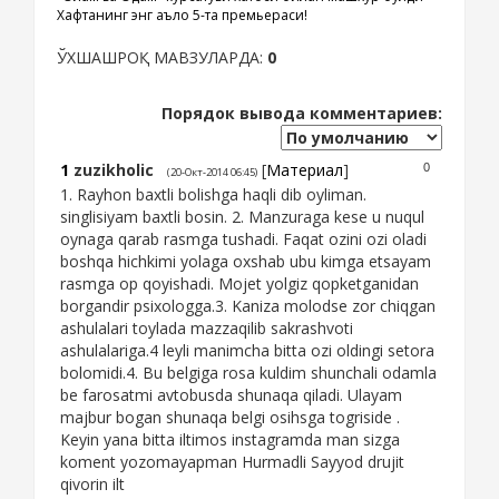
Хафтанинг энг аъло 5-та премьераси!
ЎХШАШРОҚ МАВЗУЛАРДА:
0
Порядок вывода комментариев:
1
zuzikholic
[
Материал
]
0
(20-Окт-2014 06:45)
1. Rayhon baxtli bolishga haqli dib oyliman.
singlisiyam baxtli bosin. 2. Manzuraga kese u nuqul
oynaga qarab rasmga tushadi. Faqat ozini ozi oladi
boshqa hichkimi yolaga oxshab ubu kimga etsayam
rasmga op qoyishadi. Mojet yolgiz qopketganidan
borgandir psixologga.3. Kaniza molodse zor chiqgan
ashulalari toylada mazzaqilib sakrashvoti
ashulalariga.4 leyli manimcha bitta ozi oldingi setora
bolomidi.4. Bu belgiga rosa kuldim shunchali odamla
be farosatmi avtobusda shunaqa qiladi. Ulayam
majbur bogan shunaqa belgi osihsga togriside .
Keyin yana bitta iltimos instagramda man sizga
koment yozomayapman Hurmadli Sayyod drujit
qivorin ilt