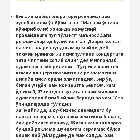
Билайн мобил оператори рекламалари
хуноб қилиши ўз йўлига ва "Манави қўшиқни
кўчириб олиб хонанда ва мусиқий
провайдерга пул тўланг!" маъносидаги
рекламалар ёд бўлиб кетган. Даври келган
ва чипталари шундоғам қолмайди деб
тахмин қилинган У.Рахматуллаев концертига
18та чиптани сотиб олинг дея миллонлаб
одамларга юборилиши... Тўғриси хали хеч
кимни концертига чиптани рекламасини
Билайн смси орқали олмагандим. Бир ўқ
билан уч қуён: хам концертга реклОм, хам
қўшиғи 0, 03центдан кунига неччи миллион
одамладан йиғиб ойлик беради ва хам 18та
ўриндиқ залда тўлади))
Ха, майлида, шоу-бизнес оламидаги бу
нарсалар норма, шунчаки рейтинги баланд
ёки рейтинги мавжуд бўлган хонандаларга
бундай реклама шундоғам керакмас бўлса
керак деб ўйлардим-да ман содда. Ўзи