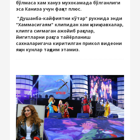
бўлмаса хам хануз мухокамада бўлганлиги
эса Каниза учун фақат плюс.
"Душанба-кайфиятни кўтар" рукнида энди
"Хаммасигаям" клипидан хам қизиқ лавхалар,
клипга сиғмаган ажойиб рақслар,
йигитларни рақсга тайёрланиш
сахналаригача киритилган прикол видеони
яқин кунлар тақдим этамиз.