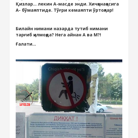
Қизлар... лекин А-масде энди. Хичқанақасига
А- бўмаяптиде. Тўғри кемаяпти ўртоқлар!
Билайн нимани назарда тутиб нимани
тарғиб қилмоқда? Нега айнан А ва М?!
Ғалати...