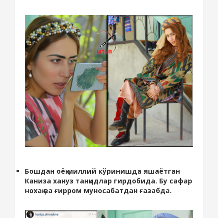
Бошдан оёқ миллий кўринишда яшаётган
Каниза хануз танқидлар гирдобида. Бу сафар
нохақ ва ғирром муносабатдан ғазабда.