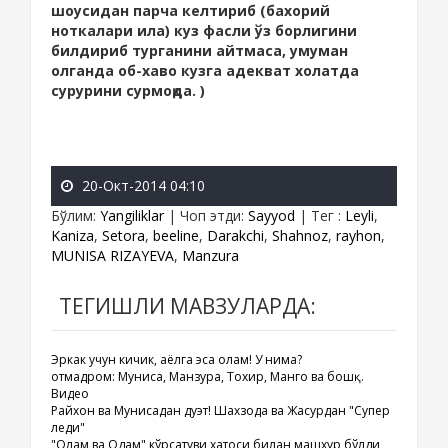
шоусидан парча келтириб (бахорий
ноткалари ила) куз фасли ўз борлигини
билдириб турганини айтмаса, умуман
олганда об-хаво кузга адекват холатда
сурурини сурмоқда. )
20-Окт-2014 04:10
Бўлим
:
Yangiliklar
|
Чоп этди
:
Sayyod
|
Тег
:
Leyli
,
Kaniza
,
Setora
,
beeline
,
Darakchi
,
Shahnoz
,
rayhon
,
MUNISA RIZAYEVA
,
Manzura
ТЕГИШЛИ МАВЗУЛАРДА:
Эркак учун кичик, аёлга эса олам! У нима?
Қотмадром: Муниса, Манзура, Тохир, Манго ва бошқ.
Видео
Райхон ва Мунисадан дуэт! Шахзода ва Жасурдан "Супер
леди"
"Олам ва Одам" кўрсатуви хатоси билан машхур бўлди