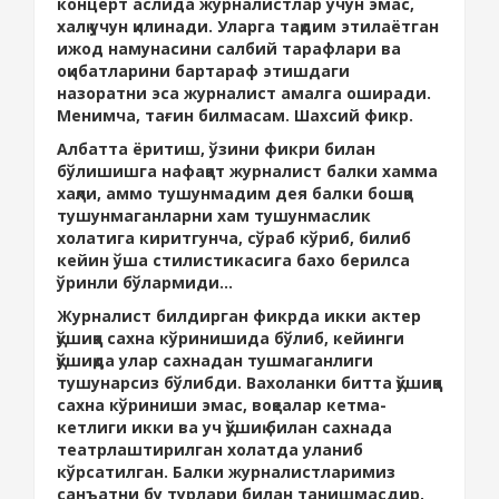
концерт аслида журналистлар учун эмас,
халқ учун қилинади. Уларга тақдим этилаётган
ижод намунасини салбий тарафлари ва
оқибатларини бартараф этишдаги
назоратни эса журналист амалга оширади.
Менимча, тағин билмасам. Шахсий фикр.
Албатта ёритиш, ўзини фикри билан
бўлишишга нафақат журналист балки хамма
хақли, аммо тушунмадим дея балки бошқа
тушунмаганларни хам тушунмаслик
холатига киритгунча, сўраб кўриб, билиб
кейин ўша стилистикасига бахо берилса
ўринли бўлармиди...
Журналист билдирган фикрда икки актер
қўшиққа сахна кўринишида бўлиб, кейинги
қўшиқда улар сахнадан тушмаганлиги
тушунарсиз бўлибди. Вахоланки битта қўшиққа
сахна кўриниши эмас, воқеалар кетма-
кетлиги икки ва уч қўшиқ билан сахнада
театрлаштирилган холатда уланиб
кўрсатилган. Балки журналистларимиз
санъатни бу турлари билан танишмасдир,