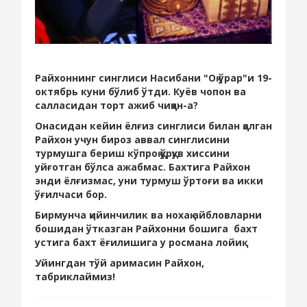
Райхоннинг синглиси Насибани "Оқ ўрар"и 19-
октябрь куни бўлиб ўтди. Куёв чопон ва
салласидан торт ажиб чиққан-а?
Онасидан кейин ёлғиз синглиси билан қолган
Райхон учун бироз аввал синглисини
турмушга бериш кўпроқ қўрқув хиссини
уйғотган бўлса ажабмас. Бахтига Райхон
энди ёлғизмас, уни турмуш ўртоғи ва икки
ўғилчаси бор.
Бирмунча қийинчилик ва нохақ айбловларни
бошидан ўтказган Райхонни бошига бахт
устига бахт ёғилишига у росмана лойиқ.
Уйингдан тўй аримасин Райхон,
табриклаймиз!