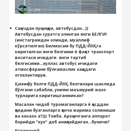
Сақичдан пуқ чиқди, автобусдан...))
Автобусдан суратга олинган янги БЕЛГИ!
(инстаграмдан олинди, муаллиф
кўрсатилган) Билмасам бу ПДД-ЙХҚга
киритилган янги белгими ё фақат транспорт
воситаси ичидаги янги тартиб
белгисими...хуллас автобус ичидаги
атмосферани бўлғамаслик хақидаги
огохлантирув.
Қизиқ бу белги ПДД-ЙХҚ белгилари шаклида
бўлгани сабабли, униям маъмурий жазо
турларига киритишганмикан?
Масалан чидаб туромаганларга ё қасддан
қоидани бузганларга қанча жарима солиниши
ва хоказо а?))) Товба. Ароқ ичганга аппарат
борийди "кух" деб аниқлайдиган...буничи?
Куламаней...