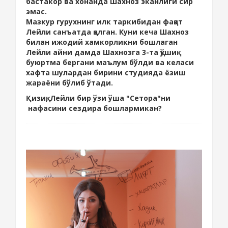
бастакор ва хонанда Шахноз эканлиги сир
эмас.
Мазкур гурухнинг илк таркибидан фақат
Лейли санъатда қолган. Куни кеча Шахноз
билан ижодий хамкорликни бошлаган
Лейли айни дамда Шахнозга 3-та қўшиқ
буюртма бергани маълум бўлди ва келаси
хафта шулардан бирини студияда ёзиш
жараёни бўлиб ўтади.
Қизиқ, Лейли бир ўзи ўша "Сетора"ни
нафасини сездира бошлармикан?