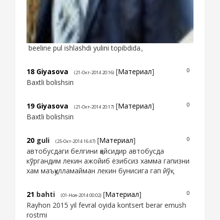
beeline pul ishlashdi yulini topibdida。
18
Giyasova
[
Материал
]
0
(21-Окт-2014 20:16)
Baxtli bolishsin
19
Giyasova
[
Материал
]
0
(21-Окт-2014 20:17)
Baxtli bolishsin
20
guli
[
Материал
]
0
(25-Окт-2014 16:47)
автобусдаги белгини қайсидир автобусда
кўргандим лекин ажойиб ёзибсиз хамма гапизни
хам маъқулламайман лекин бунисига гап йўқ
21
bahti
[
Материал
]
0
(01-Ноя-2014 00:02)
Rayhon 2015 yil fevral oyida kontsert berar emush
rostmi