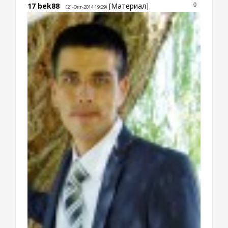
17
bek88
[
Материал
]
0
(21-Окт-2014 19:29)