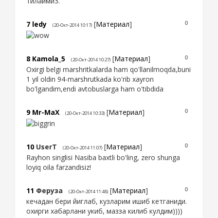
тилайми3.
7
ledy
[
Материал
]
0
(20-Окт-2014 10:17)
8
Kamola_5
[
Материал
]
0
(20-Окт-2014 10:27)
Oxirgi belgi marshritkalarda ham qo'llanilmoqda,buni
1 yil oldin 94-marshrutkada ko'rib xayron
bo'lgandim,endi avtobuslarga ham o'tibdida
9
Mr-MaX
[
Материал
]
0
(20-Окт-2014 10:33)
10
UserT
[
Материал
]
0
(20-Окт-2014 11:07)
Rayhon singlisi Nasiba baxtli bo'ling, zero shunga
loyiq oila farzandisiz!
11
Феруза
[
Материал
]
0
(20-Окт-2014 11:48)
кечадан бери йиглаб, кузларим ишиб кетганиди.
охирги хабарлани укиб, мазза килиб кулдим))))