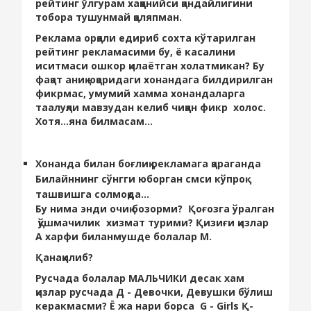
рейтинг ўлгурам хаққонийси қандайлигини
тобора тушунмай қоляпман.
Реклама орқали едириб сохта кўтарилган
рейтинг рекламасими бу, ё касалини
иситмаси ошкор қилаётган холатмикан? Бу
фақат аниқ юқоридаги хонандага билдирилган
фикрмас, умумий хамма хонандаларга
таалуқли мавзудан келиб чиққан фикр холос.
Хотя...яна билмасам...
Хонанда билан боғлиқ рекламага қараганда
Билайннинг сўнгги юборган смси кўпроқ
ташвишга солмоқда...
Бу нима энди очиқ бозорми? Қоғозга ўралган
қўшмачилик хизмат турими? Қизиғи қизлар
А харфи биланмушде болалар М.
Қанаққилиб?
Русчада болалар МАЛЬЧИКИ десак хам
қизлар русчада Д - Девочки, Девушки бўлиш
керакмасми? Ё жа нари борса G - Girls Қ-