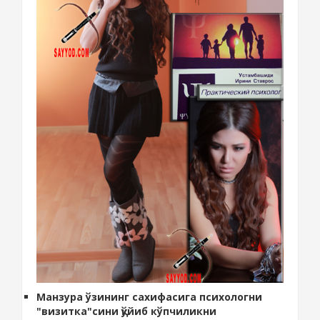
Манзура ўзининг сахифасига психологни
"визитка"сини қўйиб кўпчиликни