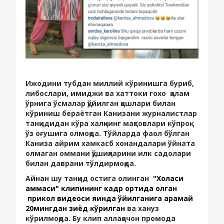
Ижодини тубдан миллий кўринишга буриб,
либослари, имиджи ва хаттоки гохо қалам
ўрнига ўсмалар қўйилган қошлари билан
кўриниш бераётган Канизани журналистлар
танқидидан кўра халқнинг мақтовлари кўпроқ
ўз оғушига олмоқда. Тўйларда фаол бўлган
Каниза айрим хамкасб хонандалари ўйната
олмаган оммани қўшиқларини илк садолари
билан даврани тўлдирмоқда.
Айнан шу танқид остига олинган
"Холаси
аммаси" клипининг кадр ортида қолган
прикол видеоси яқинда қўйилганига қарамай
20мингдан зиёд кўрилган
ва хануз
кўрилмоқда. Бу клип аллақачон промода