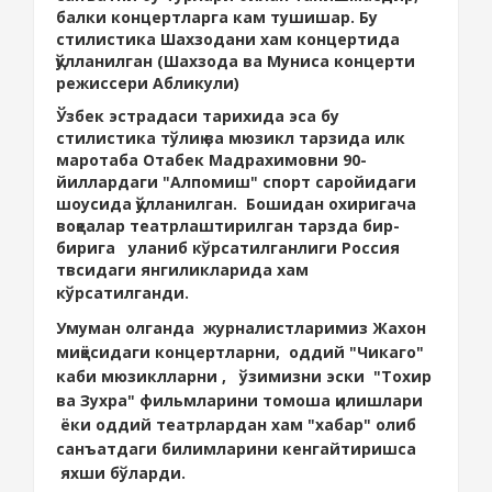
балки концертларга кам тушишар. Бу
стилистика Шахзодани хам концертида
қўлланилган (Шахзода ва Муниса концерти
режиссери Абликули)
Ўзбек эстрадаси тарихида эса бу
стилистика тўлиқ ва мюзикл тарзида илк
маротаба Отабек Мадрахимовни 90-
йиллардаги "Алпомиш" спорт саройидаги
шоусида қўлланилган. Бошидан охиригача
воқеалар театрлаштирилган тарзда бир-
бирига уланиб кўрсатилганлиги
Россия
твсидаги янгиликларида хам
кўрсатилган
ди.
Умуман олганда журналистларимиз Жахон
миқёсидаги концертларни, оддий "Чикаго"
каби мюзиклларни , ўзимизни эски "Тохир
ва Зухра" фильмларини томоша қилишлари
ёки оддий театрлардан хам "хабар" олиб
санъатдаги билимларини кенгайтиришса
яхши бўларди.