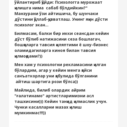
ўйлантириб қўйди: Психологга мурожаат
қилишга нима сабаб бўлдийкин?"
Манзурани ўзи айтишича, бу шунчаки
дўстини қўллаб-қувватлаш. Унинг яқин дўсти
психолог экан...
Билмасам, балки бир икки сеансдан кейин
дўст бўлиб натижасини сеза бошлагач,
бошқаларга тавсия қиляптими ё шоу-бизнес
оламидагиларга киноя билан тавсия
қилмоқдами?))
Мен хам у психологни рекламасини қилган
бўлардим, агар у кейин менга қайси
санъаткорлар уни қабулида бўлганини
айтиш шартига рози бўлса))
Майлида, билиб олардик айрим
"ғалатинамо" артистларимизни асл
ташхисини))) Кейин танқид қилмаслик учун.
Чунки касалларни мазах қилиш
мумкинмас!!!))