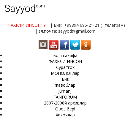
Sayyod
.com
"ФАХРЛИ ИНСОН"
?
| Биз: +99894 695-21-21 (+телеграм)
| эл.почта: sayyod@gmail.com
Бош сахифа
ФАХРЛИ ИНСОН
Суратгох
МОНОЛОГлар
Биз
Жавоблар
Jumanji
FANFORUM
2007-2008й архивлар
Овоз бер!
Хикоялар