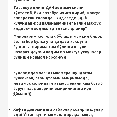
Тасаввур қилинг ДАН ходими сизни
тўхтатиб, ёки автобус ичига кириб, махсус
аппаратни салонда "хидлатди")))) ё
кучукдан фойдаланармикан? Балки махсус
хидловчи ходимлар таъсис қилинар?
Фикрларим кулгулик бўлиши мумкин бироқ,
белги бор бўлса уни қоидаси хам, уни
бузганга жарима хам бўлиши ва уни
назорат қилувчи ходим ва махсус ускуналар
бўлиши нормал нарса-ку))
Хуллас,одамлар! Атмосфера шундоғам
булғанган, озон қатлами емирилмоқда,
илтимос салондаги атмосферани хам бузиб,
бурун пардаларини емирилишига йўл
қўйманг!))
Хафта давомидаги хабарлар хозирча шулар
эди) Ўтган кунги момақалдироқ ва чақмоқ