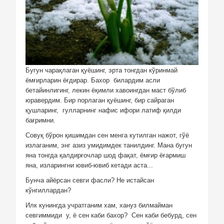
Бугун чарақлаган қуёшинг, эрта тонгдан кўринмай
ёмғирларин ёғдирар. Бахор
билардим асли
бетайинлигинг, лекин ёқимли хавоингдан маст бўлиб
юравердим. Бир порлаган қуёшинг, бир сайраган
қушларинг,
гулларнинг нафис ифори латиф қилди
бағримни.
Совуқ бўрон қишимдан сен менга кутилган нажот, гўё
излаганим, энг азиз умидимдек танилдинг. Мана бугун
яна тонгда қалдирғочлар шод фақат, ёмғир ёғармиш
яна, изларингни ювиб-ювиб кетади аста...
Бунча айёрсан севги фасли? Не истайсан
кўнгиллардан?
Илк кунингда учратганим хам, хануз билмайман
севгиммиди
у, ё сен каби бахор?
Сен каби бебурд, сен