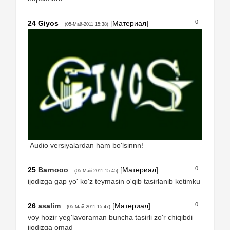
0
24
Giyos
[
Материал
]
(05-Май-2011 15:38)
Audio versiyalardan ham bo'lsinnn!
0
25
Barnooo
[
Материал
]
(05-Май-2011 15:45)
ijodizga gap yo' ko'z teymasin o'qib tasirlanib ketimku
0
26
asalim
[
Материал
]
(05-Май-2011 15:47)
voy hozir yeg'lavoraman buncha tasirli zo'r chiqibdi
ijodizga omad