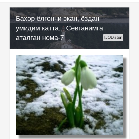
Бахор ёлғончи экан, ёздан
умидим катта... Севганимга
аталган нома-7
IJODiston