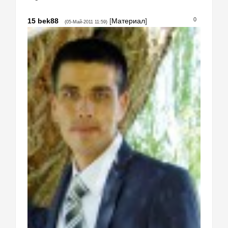
0
15
bek88
[
Материал
]
(05-Май-2011 11:59)