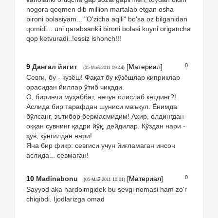
nogora qoqmen dib million martalab etgan osha
bironi bolasiyam... "O'zicha aqlli" bo'sa oz bilganidan
qomidi... uni qarabsankii bironi bolasi koyni origancha
qop ketvuradi..!essiz ishonch!!!
0
9
Дангал йигит
[
Материал
]
(05-Май-2011 09:44)
Севги, бу - кузёш! Фақат бу кўзёшлар киприклар
орасидан йиллар ўтиб чиқади.
О, биринчи муҳаббат, нечун олислаб кетдинг?!
Аслида бир тарафдан шуниси маъқул. Ёнимда
бўлсанг, эътибор бермасмидим! Ахир, олдингдан
оққан сувнинг қадри йўқ, дейдилар. Кўздан нари -
ҳув, кўнгилдан нари!
Яна бир фикр: севгиси учун йиғламаган инсон
аслида... севмаган!
0
10
Madinabonu
[
Материал
]
(05-Май-2011 10:01)
Sayyod aka hardoimgidek bu sevgi nomasi ham zo'r
chiqibdi. Ijodlarizga omad