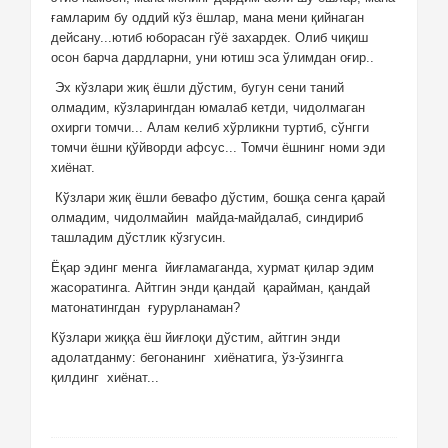
ғамларим бу оддий кўз ёшлар, мана мени қийнаган
дейсану...ютиб юборасан гўё захардек. Олиб чиқиш
осон барча дардларни, уни ютиш эса ўлимдан оғир..
Эх кўзлари жиқ ёшли дўстим, бугун сени таний
олмадим, кўзларингдан юмалаб кетди, чидолмаган
охирги томчи... Алам келиб хўрликни туртиб, сўнгги
томчи ёшни қўйворди афсус... Томчи ёшнинг номи эди
хиёнат.
Кўзлари жиқ ёшли бевафо дўстим, бошқа сенга қарай
олмадим, чидолмайин
майда-майдалаб, синдириб
ташладим дўстлик кўзгусин.
Ёқар эдинг менга
йиғламаганда, хурмат қилар эдим
жасоратинга. Айтгин энди қандай
қарайман, қандай
матонатингдан
ғурурланаман?
Кўзлари жиққа ёш йиғлоқи дўстим, айтгин энди
адолатданму: бегонанинг
хиёнатига, ўз-ўзингга
қилдинг
хиёнат...