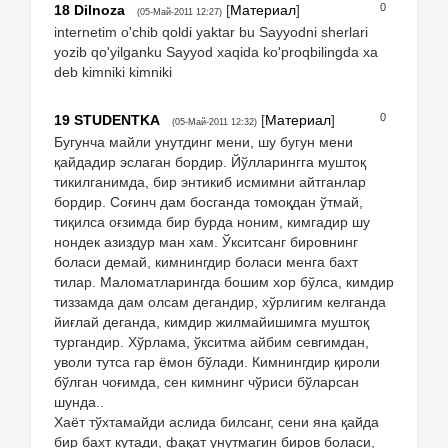
0
18
Dilnoza
[
Материал
]
(05-Май-2011 12:27)
internetim o'chib qoldi yaktar bu Sayyodni sherlari
yozib qo'yilganku Sayyod xaqida ko'proqbilingda xa
deb kimniki kimniki
0
19
STUDENTKA
[
Материал
]
(05-Май-2011 12:32)
Бугунча майли унутдинг мени, шу бугун мени
қайдадир эслаган бордир. Йўлларингга муштоқ
тикилганимда, бир энтикиб исмимни айтганлар
бордир. Соғинч дам босганда томоқдан ўтмай,
тиқилса оғзимда бир бурда ноним, кимгадир шу
нондек азиздур ман хам. Ўкситсанг бировнинг
боласи демай, кимнингдир боласи менга бахт
тилар. Маломатларингда бошим хор бўлса, кимдир
тиззамда дам олсам дегандир, хўрлигим келганда
йиғлай деганда, кимдир жилмайишимга муштоқ
тургандир. Хўрлама, ўкситма айбим севгимдан,
уволи тутса гар ёмон бўлади. Кимнингдир қироли
бўлган чоғимда, сен кимнинг чўриси бўларсан
шунда..
Хаёт тўхтамайди аслида билсанг, сени яна қайда
бир бахт кутади, фақат унутмагин биров боласи,