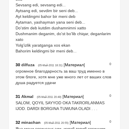
Sevsang edi, sevsang edi...
Aytsang edi, sevdim bir seni deb...
Ayt keldingmi bahor bir meni deb
Aytaman, yashayman yana seni deb...
Do'stim deb kutdim dushamnimni xatto
Dushmanim deganim, do'st bo'lib chiqar, deganlarim
xato
Yolg'izlik yaratganga xos ekan
Bahorim keldingmi bir meni deb...
0
30
dilfuza
[
Материал
]
(05-Май-2011 18:31)
огромное благодарность за ваш труд именно в
этом блоге, хотя мне уже много лет от ваших слов
душа радуется.удачи
0
31
Akmal
[
Материал
]
(05-Май-2011 20:49)
SALOM, QOYIL SAYYOD OKA TAKRORLANMAS
IJOD. DARDI BORGINA TUWUNA OLADI . . .
0
32
minachan
[
Материал
]
(05-Май-2011 20:55)
Яна мени соғинсанг эди, излаб топиб соғинчим