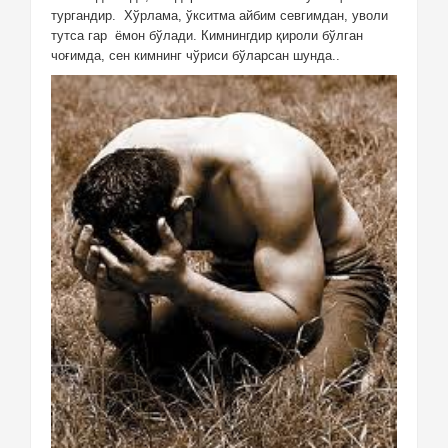
тургандир.
Хўрлама, ўкситма айбим севгимдан, уволи
тутса гар
ёмон бўлади. Кимнингдир қироли бўлган
чоғимда, сен кимнинг чўриси бўларсан шунда..