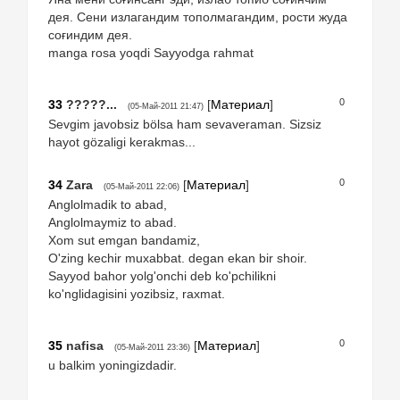
дея. Сени излагандим тополмагандим, рости жуда
соғиндим дея.
manga rosa yoqdi Sayyodga rahmat
0
33
?????...
[
Материал
]
(05-Май-2011 21:47)
Sevgim javobsiz bölsa ham sevaveraman. Sizsiz
hayot gözaligi kerakmas...
0
34
Zara
[
Материал
]
(05-Май-2011 22:06)
Anglolmadik to abad,
Anglolmaymiz to abad.
Xom sut emgan bandamiz,
O'zing kechir muxabbat. degan ekan bir shoir.
Sayyod bahor yolg'onchi deb ko'pchilikni
ko'nglidagisini yozibsiz, raxmat.
0
35
nafisa
[
Материал
]
(05-Май-2011 23:36)
u balkim yoningizdadir.