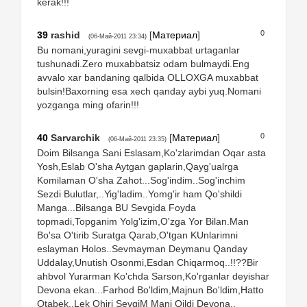
kerak!!!
0
39
rashid
[
Материал
]
(06-Май-2011 23:34)
Bu nomani,yuragini sevgi-muxabbat urtaganlar
tushunadi.Zero muxabbatsiz odam bulmaydi.Eng
avvalo xar bandaning qalbida OLLOXGA muxabbat
bulsin!Baxorning esa xech qanday aybi yuq.Nomani
yozganga ming ofarin!!!
0
40
Sarvarchik
[
Материал
]
(06-Май-2011 23:35)
Doim Bilsanga Sani Eslasam,Ko'zlarimdan Oqar asta
Yosh,Eslab O'sha Aytgan gaplarin,Qayg'ualrga
Komilaman O'sha Zahot...Sog'indim..Sog'inchim
Sezdi Bulutlar,..Yig'ladim..Yomg'ir ham Qo'shildi
Manga...Bilsanga BU Sevgida Foyda
topmadi,Topganim Yolg'izim,O'zga Yor Bilan.Man
Bo'sa O'tirib Suratga Qarab,O'tgan KUnlarimni
eslayman Holos..Sevmayman Deymanu Qanday
Uddalay,Unutish Osonmi,Esdan Chiqarmoq..!!??Bir
ahbvol Yurarman Ko'chda Sarson,Ko'rganlar deyishar
Devona ekan...Farhod Bo'ldim,Majnun Bo'ldim,Hatto
Otabek..Lek Ohiri SevgiM Mani Qildi Devona..