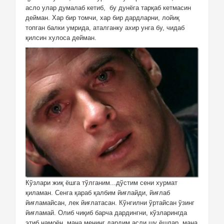
асло улар думалаб кетиб,
бу дунёга тарқаб кетмасин
дейман. Хар бир томчи, хар бир дардларни, лойиқ
топган балки умрида, аталганку ахир унга бу, чидаб
қилсин хулоса дейман.
Кўзлари жиқ ёшга тўлганим...дўстим сени хурмат
қиламан. Сенга қараб қалбим йиғлайди, йиғлаб
йиғламайсан, лек йиғлатасан. Кўнгилни ўртайсан ўзинг
йиғламай. Олиб чиқиб барча дардингни, кўзларингда
этиб намоён, мана менинг дардим асли шу ёшлар, мана