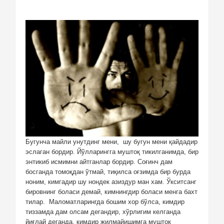
Бугунча майли унутдинг мени,
шу бугун мени қайдадир
эслаган бордир. Йўлларингга муштоқ тикилганимда, бир
энтикиб исмимни айтганлар бордир. Соғинч дам
босганда томоқдан ўтмай, тиқилса оғзимда бир бурда
ноним, кимгадир шу нондек азиздур ман хам. Ўкситсанг
бировнинг боласи демай, кимнингдир боласи менга бахт
тилар.
Маломатларингда бошим хор бўлса, кимдир
тиззамда дам олсам дегандир, хўрлигим келганда
йиғлай деганда, кимдир жилмайишимга муштоқ