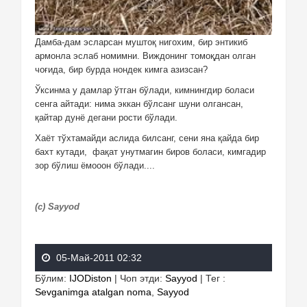
Дамба-дам эсларсан муштоқ нигохим, бир энтикиб
армонла эслаб номимни. Виждонинг томоқдан олган
чоғида, бир бурда нондек кимга азизсан?
Ўксинма у дамлар ўтган бўлади, кимнингдир боласи
сенга айтади: нима эккан бўлсанг шуни олгансан,
қайтар дунё дегани рости бўлади.
Хаёт тўхтамайди аслида билсанг, сени яна қайда бир
бахт кутади,
фақат унутмагин биров боласи, кимгадир
зор бўлиш ёмооон бўлади....
(с) Sayyod
05-Май-2011 02:32
Бўлим
:
IJODiston
|
Чоп этди
:
Sayyod
|
Тег
:
Sevganimga atalgan noma
,
Sayyod