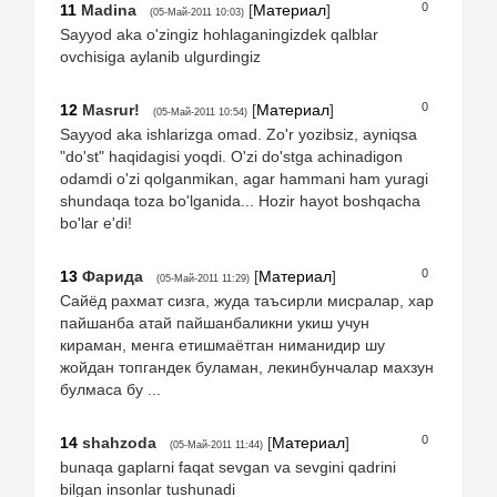
0
11
Madina
[
Материал
]
(05-Май-2011 10:03)
Sayyod aka o'zingiz hohlaganingizdek qalblar
ovchisiga aylanib ulgurdingiz
0
12
Masrur!
[
Материал
]
(05-Май-2011 10:54)
Sayyod aka ishlarizga omad. Zo'r yozibsiz, ayniqsa
"do'st" haqidagisi yoqdi. O'zi do'stga achinadigon
odamdi o'zi qolganmikan, agar hammani ham yuragi
shundaqa toza bo'lganida... Hozir hayot boshqacha
bo'lar e'di!
0
13
Фарида
[
Материал
]
(05-Май-2011 11:29)
Сайёд рахмат сизга, жуда таъсирли мисралар, хар
пайшанба атай пайшанбаликни укиш учун
кираман, менга етишмаётган ниманидир шу
жойдан топгандек буламан, лекинбунчалар махзун
булмаса бу ...
0
14
shahzoda
[
Материал
]
(05-Май-2011 11:44)
bunaqa gaplarni faqat sevgan va sevgini qadrini
bilgan insonlar tushunadi