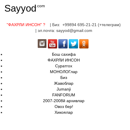
Sayyod
.com
"ФАХРЛИ ИНСОН"
?
| Биз: +99894 695-21-21 (+телеграм)
| эл.почта: sayyod@gmail.com
Бош сахифа
ФАХРЛИ ИНСОН
Суратгох
МОНОЛОГлар
Биз
Жавоблар
Jumanji
FANFORUM
2007-2008й архивлар
Овоз бер!
Хикоялар