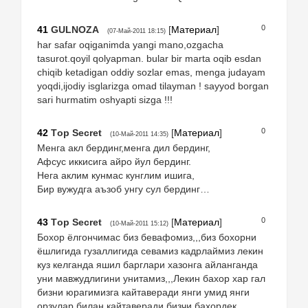
0
41
GULNOZA
[
Материал
]
(07-Май-2011 18:15)
har safar oqiganimda yangi mano,ozgacha
tasurot.qoyil qolyapman. bular bir marta oqib esdan
chiqib ketadigan oddiy sozlar emas, menga judayam
yoqdi,ijodiy isglarizga omad tilayman ! sayyod borgan
sari hurmatim oshyapti sizga !!!
0
42
Тop Secret
[
Материал
]
(10-Май-2011 14:35)
Менга акл бердинг,менга дил бердинг,
Афсус иккисига айро йул бердинг.
Нега аклим кунмас кунглим ишига,
Бир вужудга аъзоб унгу сул бердинг…
0
43
Тop Secret
[
Материал
]
(10-Май-2011 15:12)
Бохор ёлгончимас биз бевафомиз,,,биз бохорни
ёшлигида гузаллигида севамиз кадрлаймиз лекин
куз келганда яшил барглари хазонга айланганда
уни мавжудлигини унитамиз,,,Лекин бахор хар гал
бизни юрагимизга кайтаверади янги умид янги
орзулар билан кайтаверади бизчи бахордек