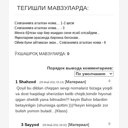
ТЕГИШЛИ МАВЗУЛАРДА:
Севганимга аталган нома.... 1-2 қисм
Севганимга аталган нома.... - 3
Менга бўлган хар бир ишқдан сени ясаб олсайдим...
Яқинларим орасинда биргина бегонам...
Ойим буни айтмаган экан... Севганимга аталган нома - 6
ЎХШАШРОҚ МАВЗУЛАРДА:
0
Порядок вывода комментариев:
0
1
Shahzod
[
Материал
]
(05-Май-2011 03:13)
Qoyil bu dildan chiqqan sevgi nomalariz bizaga yoqdi
va dost haqidagi sherizdan kelib chiqib,kimdir hiyonat
qigan shekilli yana bilmadim!!! keyin Bahor bilardim
betayinligin (shunisiga qottim:)))!!keyin kimgadir zor
bulish yomon buladi...(Klass)
0
3
Sayyod
[
Материал
]
(05-Май-2011 04:02)