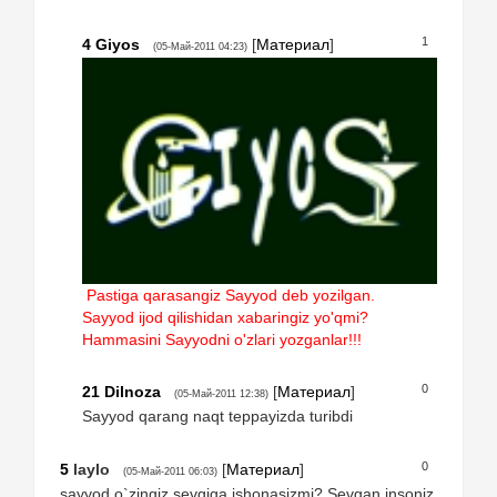
1
4
Giyos
[
Материал
]
(05-Май-2011 04:23)
Pastiga qarasangiz Sayyod deb yozilgan.
Sayyod ijod qilishidan xabaringiz yo'qmi?
Hammasini Sayyodni o'zlari yozganlar!!!
0
21
Dilnoza
[
Материал
]
(05-Май-2011 12:38)
Sayyod qarang naqt teppayizda turibdi
0
5
laylo
[
Материал
]
(05-Май-2011 06:03)
sayyod o`zingiz sevgiga ishonasizmi? Sevgan insoniz