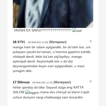
YAXSHI EX SAVGI????????????????
0
16
8791
[
Материал
]
(05-Май-2011 12:09)
manga ham bir odam aytgandiki, bir do'stim bor, uni
judayam yaxshi ko'raman, u hamma gapimni eshitib,
chidaydi derdi, lekin ba'zan yig'laydiyu, manga
aytmaydi derdi. Keyinchalik kim u do'stiz
deyverganimdan keyin oxiri aytgandilaki, u mani
yuragim deb..
0
17
Dilnoza
[
Материал
]
(05-Май-2011 12:23)
Ishlar qanday do'stlar Sayyod sizga eng KATTA
SALOM
mana shu chiroyli so'zlarni o'qish
uchun dunyoni nargi chekkasiga xam borardim.