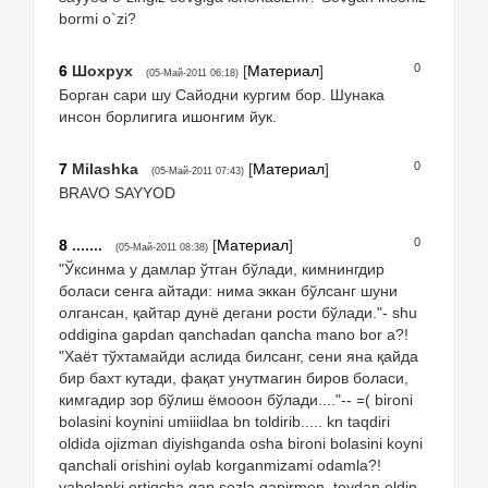
bormi o`zi?
0
6
Шохрух
[
Материал
]
(05-Май-2011 06:18)
Борган сари шу Сайодни кургим бор. Шунака
инсон борлигига ишонгим йук.
0
7
Milashka
[
Материал
]
(05-Май-2011 07:43)
BRAVO SAYYOD
0
8
.......
[
Материал
]
(05-Май-2011 08:38)
"Ўксинма у дамлар ўтган бўлади, кимнингдир
боласи сенга айтади: нима эккан бўлсанг шуни
олгансан, қайтар дунё дегани рости бўлади."- shu
oddigina gapdan qanchadan qancha mano bor a?!
"Хаёт тўхтамайди аслида билсанг, сени яна қайда
бир бахт кутади, фақат унутмагин биров боласи,
кимгадир зор бўлиш ёмооон бўлади...."-- =( bironi
bolasini koynini umiiidlaa bn toldirib..... kn taqdiri
oldida ojizman diyishganda osha bironi bolasini koyni
qanchali orishini oylab korganmizami odamla?!
vaholanki ortiqcha gap sozla gapirmen, toydan oldin