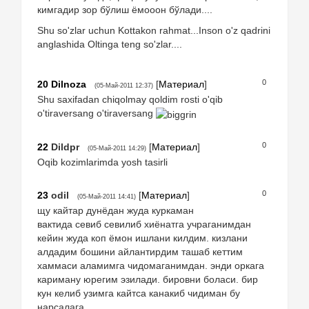
кимгадир зор бўлиш ёмооон бўлади....
Shu so'zlar uchun Kottakon rahmat...Inson o'z qadrini
anglashida Oltinga teng so'zlar....
0
20
Dilnoza
[
Материал
]
(05-Май-2011 12:37)
Shu saxifadan chiqolmay qoldim rosti o'qib
o'tiraversang o'tiraversang
0
22
Dildpr
[
Материал
]
(05-Май-2011 14:29)
Oqib kozimlarimda yosh tasirli
0
23
odil
[
Материал
]
(05-Май-2011 14:41)
щу кайтар дунёдан жуда куркаман
вактида севиб севилиб хиёнатга учраганимдан
кейин жуда коп ёмон ишлани килдим. кизлани
алдадим бошини айлантирдим ташаб кеттим
хаммаси аламимга чидомаганимдан. энди оркага
кариману юрегим эзилади. бировни боласи. бир
кун келиб узимга кайтса канакиб чидиман бу
нарсалага...