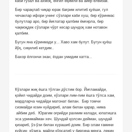
каби гўзал ва ахмоқ, енгил ёқимли ва айёр елвизак.
Бир чарақлаб чиқар юрак бағрим илитиб қуёши, гул
чечаклар ифори унинг сўзлари каби хуш, бир кўринмас
булутлар аро, бир йиғлатар қалбим ёмғирла, бир
чақмоқдек сўзлари чўрт кесар шундоқ хам нотавон
қалбим.
Бугун яна кўринмади у... Хаво хам булут. Бугун қуёш
йўқ, сиқилиб кетдим..
Бахор ёлғончи экан, ёздан умидим катта...
Кўзлари жиқ ёшга тўлган дўстим бор. Йиғламайди,
қойил чидайди доим, кўзлари лим-лим ёшга тўлса хам,
мардларча чидайди матонат билан.
Бир томчи
сизмайди юзин куйдириб, алам билан қарар, нима
айбим деб.
Юрагим оғрийди рахмим келади, юпатишга
эса уринмайман хеч. Шундай қолсин дейман, шундай
қизариб, ўз-ўзи билан курашиб доим. Бир олам ғамини
қуйсин
кўзига, майли кўрсатиб у биргина менга, лекин