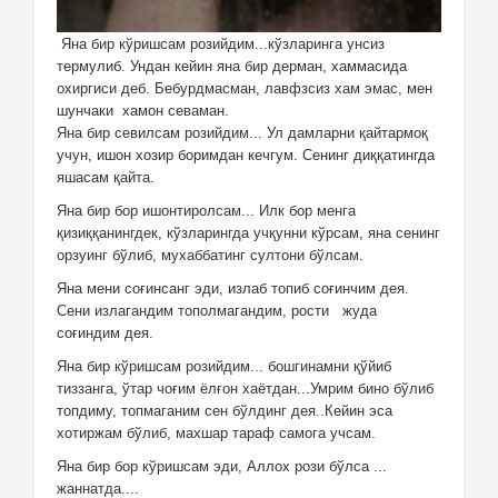
Яна бир кўришсам розийдим...кўзларинга унсиз
термулиб. Ундан кейин яна бир дерман, хаммасида
охиргиси деб. Бебурдмасман, лавфзсиз хам эмас, мен
шунчаки
хамон севаман.
Яна бир севилсам розийдим... Ул дамларни қайтармоқ
учун, ишон хозир боримдан кечгум. Сенинг диққатингда
яшасам қайта.
Яна бир бор ишонтиролсам... Илк бор менга
қизиққанингдек, кўзларингда учқунни кўрсам, яна сенинг
орзуинг бўлиб, мухаббатинг султони бўлсам.
Яна мени соғинсанг эди, излаб топиб соғинчим дея.
Сени излагандим тополмагандим, рости
жуда
соғиндим дея.
Яна бир кўришсам розийдим... бошгинамни қўйиб
тиззанга, ўтар чоғим ёлғон хаётдан...Умрим бино бўлиб
топдиму, топмаганим сен бўлдинг дея..Кейин эса
хотиржам бўлиб, махшар тараф самога учсам.
Яна бир бор кўришсам эди, Аллох рози бўлса ...
жаннатда....