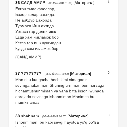
1
36
САИД АМИР
[
Материал
]
(06-Май-2011 11:39)
Ёлгон эмас фасллар,
Бахор келар вактида.
Не айбдур Бахорда
Турмаса Ишк ахтида.
Уртаса гар дилни ишк
Ёзда хам йигламок бор
Кетса гар ишк кунгилдан
Кузда хам изламок бор
(САИД АМИР)
0
37
????????
[
Материал
]
(06-Май-2011 14:55)
Man shu kungacha hech kimi nimagadir
sevmganakanman.Shuning u-n man bun narsaga
hichamtushunmiman va yana bitta insoni wunaqa
darajada sevishga ishonmiman.Manimch bu
mumkinamas.
0
38
shabnam
[
Материал
]
(06-Май-2011 16:07)
Ishonmiman, bu kabi sevgi hayotda yo'q bo'lsa