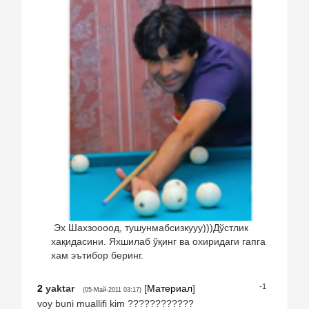
Эх Шахзоооод, тушунмабсизкууу)))Дўстлик
хақидасини. Яхшилаб ўқинг ва охиридаги гапга
хам эътибор беринг.
-1
2
yaktar
[
Материал
]
(05-Май-2011 03:17)
voy buni muallifi kim ????????????