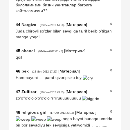
булоламизми бизни унитганлар багрига
кайтоламизми??
0
44
Nargiza
[
Материал
]
(03-Июн-2011 14:50)
Juda chiroyli so'zlar bilan sevgi ga ta'rif berib o'tilgan
manga yoqdi.
0
45
chanel
[
Материал
]
(04-Фев-2012 03:48)
qoil
0
46
bek
[
Материал
]
(14-Июн-2012 17:22)
Hammayoni .... parat qivoripsizu toy
0
47
Zulfizar
[
Материал
]
(20-Сен-2012 23:35)
zo'o''o'o'o'o'o'o'o'o'rrrrruuuuuuuuuu
0
48
religious girl
[
Материал
]
(17-Окт-2013 20:13)
nega hayot bunaqa umrida
bir bor sevadiyu lek sevgisiga yetiwomidi . .. .......