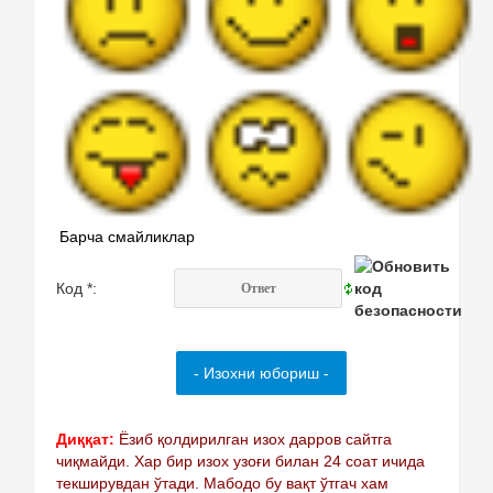
Барча смайликлар
Код *:
Диққат:
Ёзиб қолдирилган изох дарров сайтга
чиқмайди. Хар бир изох узоғи билан 24 соат ичида
текширувдан ўтади. Мабодо бу вақт ўтгач хам