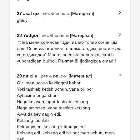
0
27
asal qiz
[
Материал
]
(05-Май-2011 16:03)
gatsy
0
28
Yodgor
[
Материал
]
(05-Май-2011 16:20)
"Яна мени соғинсанг эди, излаб топиб соғинчим
дея. Сени излагандим тополмагандим, рости жуда
соғиндим дея" Mana shu misralar yurakni titratib
yuboradigan bulibdi. Raxmat !!! Ijodingizga omad !
0
29
muxlis
[
Материал
]
(05-Май-2011 17:04)
O'zi men uchun keldingmi bahor
Yoki tashlab ketish uchun, yana bir bor
Ayt axir menga shuni
Nega kelasan, agar tashlab ketsang
Nega sevasan, yana tashlab ketsang
Avvalda sevmagin edi,
Ketsang tashlab
Kelmagin edi,kelsang ketmagin edi...
Kelsang edi, kelsang edi bir bor men uchun, meni
deb