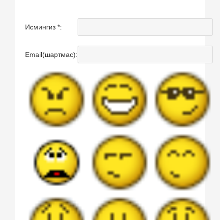
Исмингиз *:
Email(шартмас):