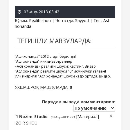
03-Апр-2013 03:42
Бўлим
:
Realiti shou
|
Чоп этди
:
Sayyod
|
Тег
:
Asl
honanda
ТЕГИШЛИ МАВЗУЛАРДА:
"Асл-хонанда" 2012 старт берилди!
"Асл хонанда" илк видеотрейлер
«Асл хонанда» реалити шоуси: Кастинг. Видео!
"Асл хонанда" реалити шоуси "0" қисми-ички ғалаён!
Илк интрига! "Асл хонанда" шоуси кадр ортида. Видео.
ЎХШАШРОҚ МАВЗУЛАРДА:
0
Порядок вывода комментариев:
1
Nozim-Studio
[
Материал
]
0
(03-Апр-2013 12:23)
ZO'R SHOU