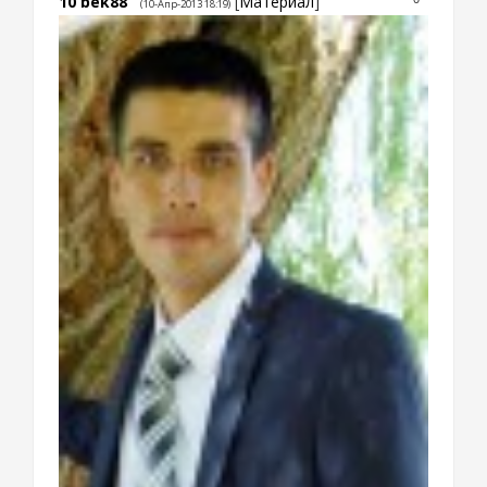
10
bek88
[
Материал
]
(10-Апр-2013 18:19)