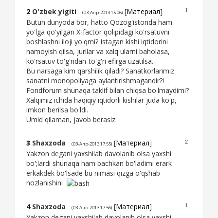
2
O'zbek yigiti
[
Материал
]
1
(03-Апр-2013 15:06)
Butun dunyoda bor, hatto Qozog'istonda ham
yo'lga qo'yilgan X-factor qolipidagi ko'rsatuvni
boshlashni iloji yo'qmi? Istagan kishi iqtidorini
namoyish qilsa, jurilar va xalq ularni baholasa,
ko'rsatuv to'g'ridan-to'g'ri efirga uzatilsa.
Bu narsaga kim qarshilik qiladi? Sanatkorlarimiz
sanatni monopoliyaga aylantirishmagandir?!
Fondforum shunaqa taklif bilan chiqsa bo'lmaydimi?
Xalqimiz ichida haqiqiy iqtidorli kishilar juda ko'p,
imkon berilsa bo'ldi.
Umid qilaman, javob berasiz.
3
Shaxzoda
[
Материал
]
2
(03-Апр-2013 17:55)
Yakzon degani yaxshilab davolanib olsa yaxshi
bo';lardi shunaqa ham bachkan bo'ladimi erark
erkakdek bo'lsade bu nimasi qizga o'qshab
nozlanishini
4
Shaxzoda
[
Материал
]
1
(03-Апр-2013 17:56)
Yakzon degani yaxshilab davolanib olsa yaxshi