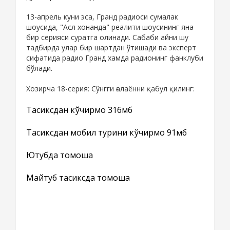
13-апрель куни эса, Гранд радиоси сумалак
шоусида, "Асл хонанда" реалити шоусининг яна
бир серияси суратга олинади. Сабаби айни шу
тадбирда улар бир шартдан ўтишади ва эксперт
сифатида радио Гранд хамда радионинг фанклуби
бўлади.
Хозирча 18-серия: Сўнгги ғалаённи қабул қилинг:
Тасиксдан кўчирмоқ 316мб
Тасиксдан мобил турини кўчирмоқ 91мб
Ютубда томоша
Майтуб тасиксда томоша