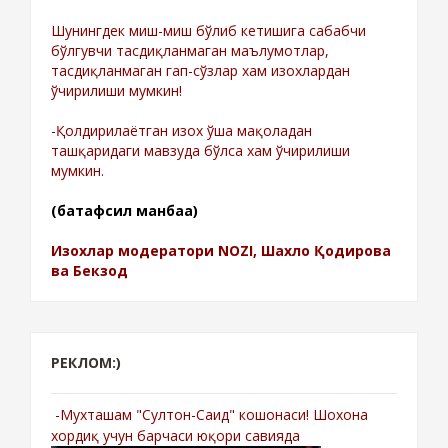
Шунингдек миш-миш бўлиб кетишига сабабчи
бўлгувчи тасдиқланмаган маълумотлар,
тасдиқланмаган гап-сўзлар хам изохлардан
ўчирилиши мумкин!
-Қолдирилаётган изох ўша мақоладан
ташқаридаги мавзуда бўлса хам ўчирилиши
мумкин.
(батафсил манбаа)
Изохлар модератори NOZI, Шахло Қодирова
ва Бекзод
РЕКЛОМ:)
-Мухташам "Султон-Саид" кошонаси! Шохона
хордиқ учун барчаси юқори савияда