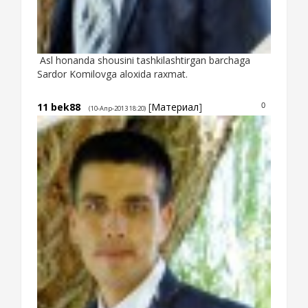
Asl honanda shousini tashkilashtirgan barchaga
Sardor Komilovga aloxida raxmat.
11
bek88
[
Материал
]
0
(10-Апр-2013 18:20)