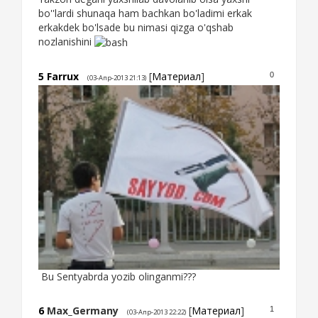
bo''lardi shunaqa ham bachkan bo'ladimi erkak
erkakdek bo'lsade bu nimasi qizga o'qshab
nozlanishini
5
Farrux
[
Материал
]
0
(03-Апр-2013 21:13)
Bu Sentyabrda yozib olinganmi???
6
Max_Germany
[
Материал
]
1
(03-Апр-2013 22:22)