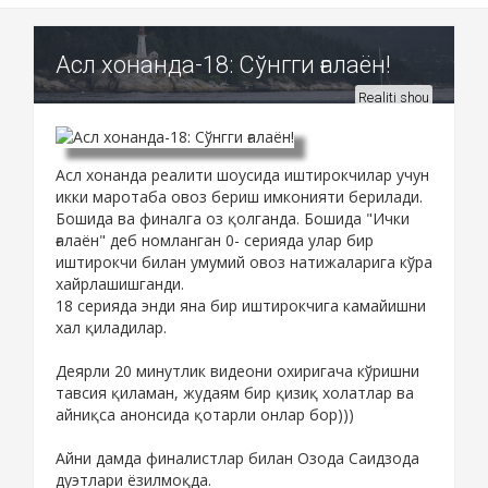
Асл хонанда-18: Сўнгги ғалаён!
Realiti shou
Асл хонанда реалити шоусида иштирокчилар учун
икки маротаба овоз бериш имконияти берилади.
Бошида ва финалга оз қолганда. Бошида "Ички
ғалаён" деб номланган 0- серияда улар бир
иштирокчи билан умумий овоз натижаларига кўра
хайрлашишганди.
18 серияда энди яна бир иштирокчига камайишни
хал қиладилар.
Деярли 20 минутлик видеони охиригача кўришни
тавсия қиламан, жудаям бир қизиқ холатлар ва
айниқса анонсида қотарли онлар бор)))
Айни дамда финалистлар билан Озода Саидзода
дуэтлари ёзилмоқда.