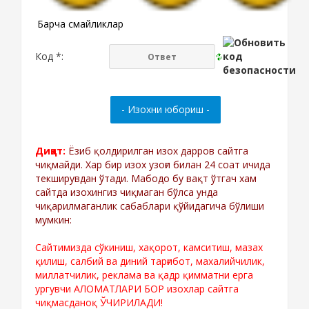
Барча смайликлар
Код *:
Диққат:
Ёзиб қолдирилган изох дарров сайтга
чиқмайди. Хар бир изох узоғи билан 24 соат ичида
текширувдан ўтади. Мабодо бу вақт ўтгач хам
сайтда изохингиз чиқмаган бўлса унда
чиқарилмаганлик сабаблари қўйидагича бўлиши
мумкин:
Сайтимизда сўкиниш, хақорот, камситиш, мазах
қилиш, салбий ва диний тарғибот, махалийчилик,
миллатчилик, реклама ва қадр қимматни ерга
ургувчи АЛОМАТЛАРИ БОР изохлар сайтга
чиқмасданоқ ЎЧИРИЛАДИ!