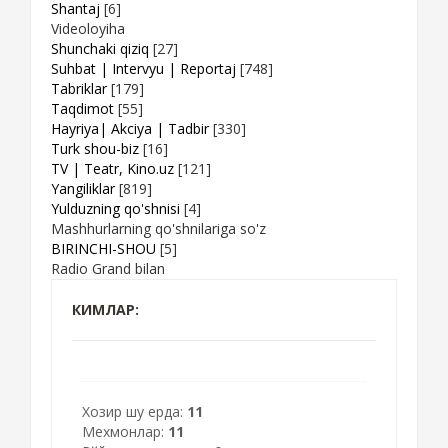
Shantaj
[6]
Videoloyiha
Shunchaki qiziq
[27]
Suhbat | Intervyu | Reportaj
[748]
Tabriklar
[179]
Taqdimot
[55]
Hayriya| Akciya | Tadbir
[330]
Turk shou-biz
[16]
TV | Teatr, Kino.uz
[121]
Yangiliklar
[819]
Yulduzning qo'shnisi
[4]
Mashhurlarning qo'shnilariga so'z
BIRINCHI-SHOU
[5]
Radio Grand bilan
КИМЛАР:
Хозир шу ерда:
11
Мехмонлар:
11