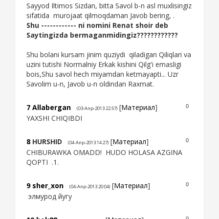
Sayyod Iltimos Sizdan, bitta Savol b-n asl muxlisingiz
sifatida murojaat qilmoqdaman Javob bering, .
Shu ------------ ni nomini Renat shoir deb
Saytingizda bermaganmidingiz????????????
Shu bolani kursam jinim quziydi qiladigan Qiliqlari va
uzini tutishi Normalniy Erkak kishini Qilg'i emasligi
bois,Shu savol hech miyamdan ketmayapti... Uzr
Savolim u-n, Javob u-n oldindan Raxmat.
7
Allabergan
[
Материал
]
0
(03-Апр-2013 22:57)
YAXSHI CHIQIBDI
8
HURSHID
[
Материал
]
0
(04-Апр-2013 14:27)
CHIBURAWKA OMADD! HUDO HOLASA AZGINA
QOPTI .1.
9
sher_xon
[
Материал
]
0
(04-Апр-2013 20:04)
элмурод йугу
0