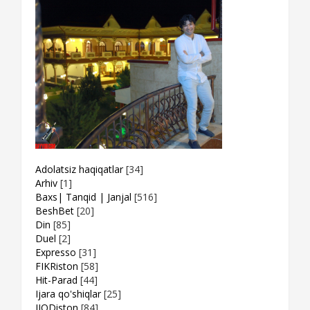
Adolatsiz haqiqatlar
[34]
Arhiv
[1]
Baxs| Tanqid | Janjal
[516]
BeshBet
[20]
Din
[85]
Duel
[2]
Expresso
[31]
FIKRiston
[58]
Hit-Parad
[44]
Ijara qo'shiqlar
[25]
IJODiston
[84]