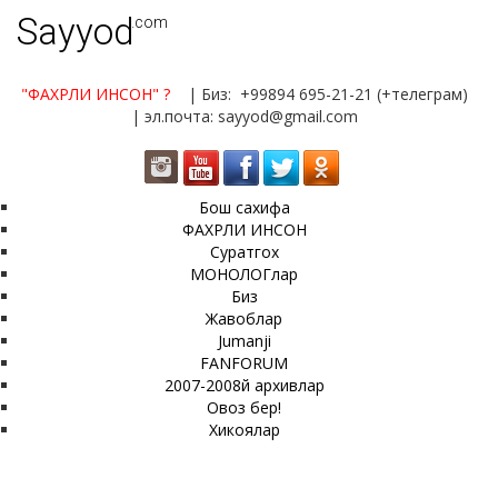
Sayyod
.com
"ФАХРЛИ ИНСОН"
?
| Биз: +99894 695-21-21 (+телеграм)
| эл.почта: sayyod@gmail.com
Бош сахифа
ФАХРЛИ ИНСОН
Суратгох
МОНОЛОГлар
Биз
Жавоблар
Jumanji
FANFORUM
2007-2008й архивлар
Овоз бер!
Хикоялар