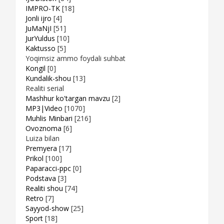
IMPRO-TK
[18]
Jonli ijro
[4]
JuMaNjI
[51]
JurYuldus
[10]
Kaktusso
[5]
Yoqimsiz ammo foydali suhbat
Kongil
[0]
Kundalik-shou
[13]
Realiti serial
Mashhur ko'targan mavzu
[2]
MP3|Video
[1070]
Muhlis Minbari
[216]
Ovoznoma
[6]
Luiza bilan
Premyera
[17]
Prikol
[100]
Paparacci-ppc
[0]
Podstava
[3]
Realiti shou
[74]
Retro
[7]
Sayyod-show
[25]
Sport
[18]