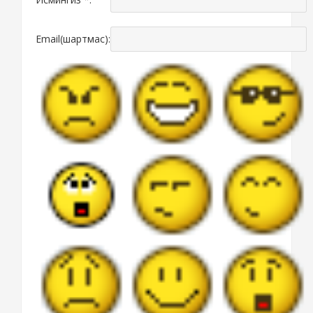
Email(шартмас):