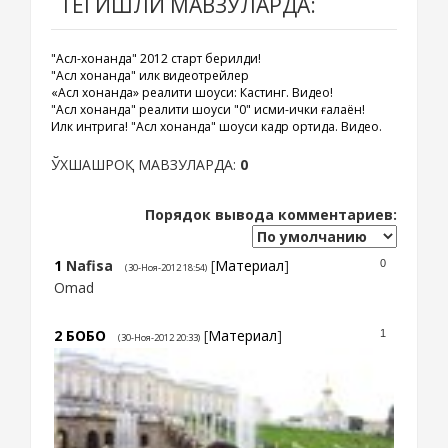
ТЕГИШЛИ МАВЗУЛАРДА:
"Асл-хонанда" 2012 старт берилди!
"Асл хонанда" илк видеотрейлер
«Асл хонанда» реалити шоуси: Кастинг. Видео!
"Асл хонанда" реалити шоуси "0" қисми-ички ғалаён!
Илк интрига! "Асл хонанда" шоуси кадр ортида. Видео.
ЎХШАШРОҚ МАВЗУЛАРДА:
0
Порядок вывода комментариев:
1
Nafisa
[
Материал
]
0
(30-Ноя-2012 18:54)
Omad
2
БОБО
[
Материал
]
1
(30-Ноя-2012 20:33)