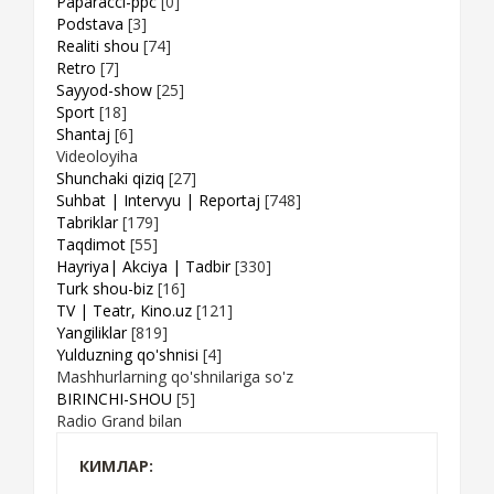
Paparacci-ppc
[0]
Podstava
[3]
Realiti shou
[74]
Retro
[7]
Sayyod-show
[25]
Sport
[18]
Shantaj
[6]
Videoloyiha
Shunchaki qiziq
[27]
Suhbat | Intervyu | Reportaj
[748]
Tabriklar
[179]
Taqdimot
[55]
Hayriya| Akciya | Tadbir
[330]
Turk shou-biz
[16]
TV | Teatr, Kino.uz
[121]
Yangiliklar
[819]
Yulduzning qo'shnisi
[4]
Mashhurlarning qo'shnilariga so'z
BIRINCHI-SHOU
[5]
Radio Grand bilan
КИМЛАР: