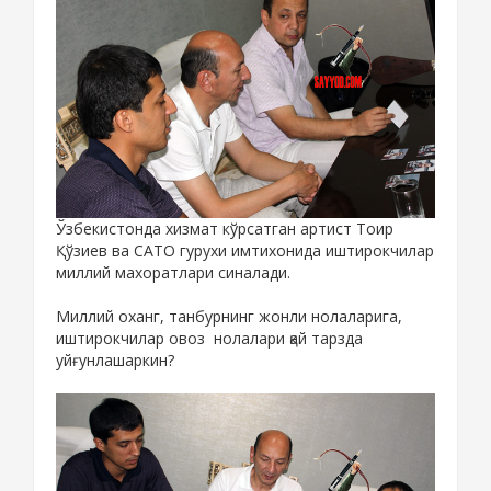
Ўзбекистонда хизмат кўрсатган артист Тоир
Қўзиев ва САТО гурухи имтихонида иштирокчилар
миллий махоратлари синалади.
Миллий оханг, танбурнинг жонли нолаларига,
иштирокчилар овоз нолалари қай тарзда
уйғунлашаркин?