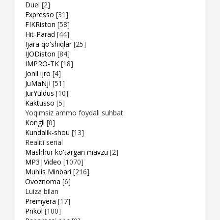
Duel
[2]
Expresso
[31]
FIKRiston
[58]
Hit-Parad
[44]
Ijara qo'shiqlar
[25]
IJODiston
[84]
IMPRO-TK
[18]
Jonli ijro
[4]
JuMaNjI
[51]
JurYuldus
[10]
Kaktusso
[5]
Yoqimsiz ammo foydali suhbat
Kongil
[0]
Kundalik-shou
[13]
Realiti serial
Mashhur ko'targan mavzu
[2]
MP3|Video
[1070]
Muhlis Minbari
[216]
Ovoznoma
[6]
Luiza bilan
Premyera
[17]
Prikol
[100]