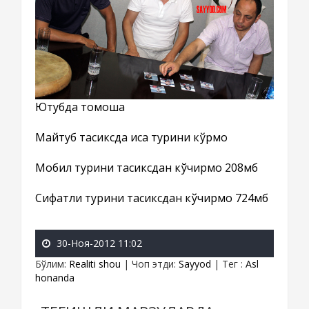
Ютубда томоша
Майтуб тасиксда қисқа турини кўрмоқ
Мобил турини тасиксдан кўчирмоқ 208мб
Сифатли турини тасиксдан кўчирмоқ 724мб
30-Ноя-2012 11:02
Бўлим
:
Realiti shou
|
Чоп этди
:
Sayyod
|
Тег
:
Asl
honanda