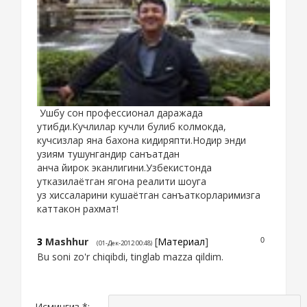
Ушбу сон профессионал даражада
утибди.Кучлилар кучли булиб колмокда,
кучсизлар яна бахона кидиряпти.Нодир энди
узиям тушунгандир санъатдан
анча йирок эканлигини.Узбекистонда
утказилаётган ягона реалити шоуга
уз хиссаларини кушаётган санъаткорларимизга
каттакон рахмат!
3
Mashhur
[
Материал
]
0
(01-Дек-2012 00:48)
Bu soni zo'r chiqibdi, tinglab mazza qildim.
Исмингиз *: