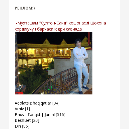
РЕКЛОМ:)
-Мухташам "Султон-Саид" кошонаси! Шохона
хордиқ учун барчаси юқори савияда
Adolatsiz haqiqatlar
[34]
Arhiv
[1]
Baxs| Tanqid | Janjal
[516]
BeshBet
[20]
Din
[85]