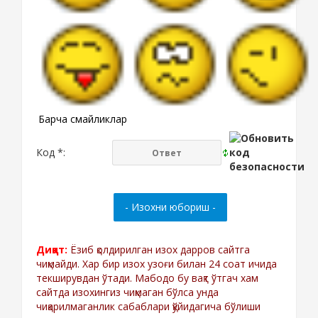
Барча смайликлар
Код *:
Диққат:
Ёзиб қолдирилган изох дарров сайтга
чиқмайди. Хар бир изох узоғи билан 24 соат ичида
текширувдан ўтади. Мабодо бу вақт ўтгач хам
сайтда изохингиз чиқмаган бўлса унда
чиқарилмаганлик сабаблари қўйидагича бўлиши