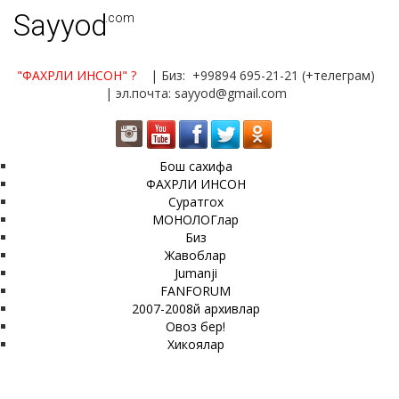
Sayyod
.com
"ФАХРЛИ ИНСОН"
?
| Биз: +99894 695-21-21 (+телеграм)
| эл.почта: sayyod@gmail.com
Бош сахифа
ФАХРЛИ ИНСОН
Суратгох
МОНОЛОГлар
Биз
Жавоблар
Jumanji
FANFORUM
2007-2008й архивлар
Овоз бер!
Хикоялар