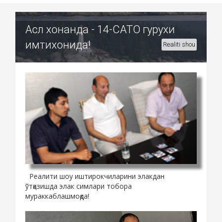
Асл хонанда - 14-САТО гурухи
имтихонида!
Realiti shou
Реалити шоу иштирокчиларини элакдан
ўтқазишда элак симлари тобора
мураккаблашмоқда!