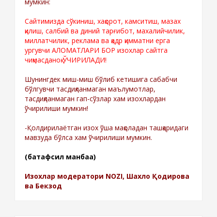
мумкин:
Сайтимизда сўкиниш, хақорот, камситиш, мазах
қилиш, салбий ва диний тарғибот, махалийчилик,
миллатчилик, реклама ва қадр қимматни ерга
ургувчи АЛОМАТЛАРИ БОР изохлар сайтга
чиқмасданоқ ЎЧИРИЛАДИ!
Шунингдек миш-миш бўлиб кетишига сабабчи
бўлгувчи тасдиқланмаган маълумотлар,
тасдиқланмаган гап-сўзлар хам изохлардан
ўчирилиши мумкин!
-Қолдирилаётган изох ўша мақоладан ташқаридаги
мавзуда бўлса хам ўчирилиши мумкин.
(батафсил манбаа)
Изохлар модератори NOZI, Шахло Қодирова
ва Бекзод