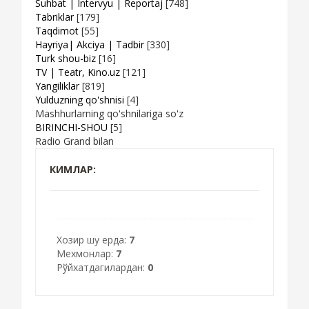
Suhbat | Intervyu | Reportaj
[748]
Tabriklar
[179]
Taqdimot
[55]
Hayriya| Akciya | Tadbir
[330]
Turk shou-biz
[16]
TV | Teatr, Kino.uz
[121]
Yangiliklar
[819]
Yulduzning qo'shnisi
[4]
Mashhurlarning qo'shnilariga so'z
BIRINCHI-SHOU
[5]
Radio Grand bilan
КИМЛАР:
Хозир шу ерда:
7
Мехмонлар:
7
Рўйхатдагилардан:
0