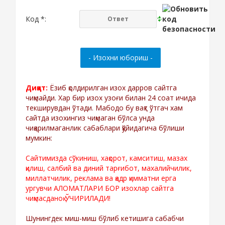
Код *:
Диққат:
Ёзиб қолдирилган изох дарров сайтга
чиқмайди. Хар бир изох узоғи билан 24 соат ичида
текширувдан ўтади. Мабодо бу вақт ўтгач хам
сайтда изохингиз чиқмаган бўлса унда
чиқарилмаганлик сабаблари қўйидагича бўлиши
мумкин:
Сайтимизда сўкиниш, хақорот, камситиш, мазах
қилиш, салбий ва диний тарғибот, махалийчилик,
миллатчилик, реклама ва қадр қимматни ерга
ургувчи АЛОМАТЛАРИ БОР изохлар сайтга
чиқмасданоқ ЎЧИРИЛАДИ!
Шунингдек миш-миш бўлиб кетишига сабабчи