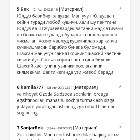
5
Бек
[
Материал
]
0
(21-Авг-2012 21:11)
Юлдуз барибир юлдузда. Ман учун Юлдуздан
кейин туради любой кушичи. Хали шу пайтгача
Юддуз ва Ш Жураевлардек ватанни мадх этиувчи
ва бошка мавзуларда буларга тенг келадигани
чикмаган. Хозир мавжуд кушикчилар хар канча
кучанишмасин барибир бунака буломеди.
Шахсан ман учун санъаткорнинг шахсий хаётини
кизиги йук. Санъаткорми санъатини билели.
Шахсий хаёт унинг узиники хохлаганини
килмедими. Вакти кеганда узи жавоб беради
6
kamila777
[
Материал
]
0
(21-Авг-2012 22:21)
va nihoyat Ozoda Saidzoda sochlarini orqaga
egishtiribdilar, manashu sochni turmaklash sizga
judayam yarashgan, ishlaringizga omad tilaeman
sog buling.
7
SanjarBek
[
Материал
]
0
(22-Авг-2012 00:34)
Zo'r chiqibdi. Mana endi ishtirokchilar haqiqiy ustoz