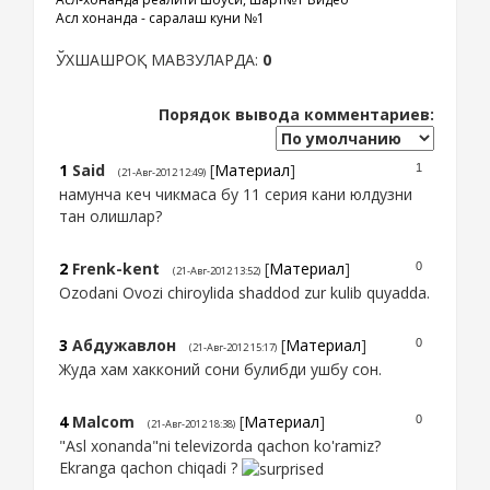
Асл хонанда - саралаш куни №1
ЎХШАШРОҚ МАВЗУЛАРДА:
0
Порядок вывода комментариев:
1
Said
[
Материал
]
1
(21-Авг-2012 12:49)
намунча кеч чикмаса бу 11 серия кани юлдузни
тан олишлар?
2
Frenk-kent
[
Материал
]
0
(21-Авг-2012 13:52)
Ozodani Ovozi chiroylida shaddod zur kulib quyadda.
3
Абдужавлон
[
Материал
]
0
(21-Авг-2012 15:17)
Жуда хам хакконий сони булибди ушбу сон.
4
Malcom
[
Материал
]
0
(21-Авг-2012 18:38)
"Asl xonanda"ni televizorda qachon ko'ramiz?
Ekranga qachon chiqadi ?