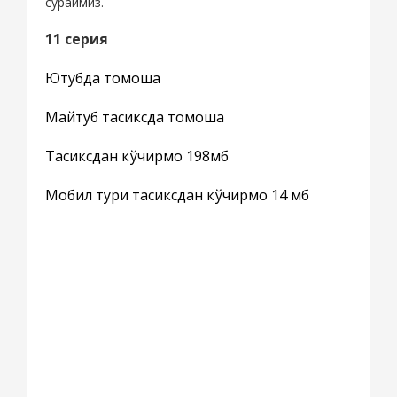
сўраймиз.
11 серия
Ютубда томоша
Майтуб тасиксда томоша
Тасиксдан кўчирмоқ 198мб
Мобил тури тасиксдан кўчирмоқ 14 мб