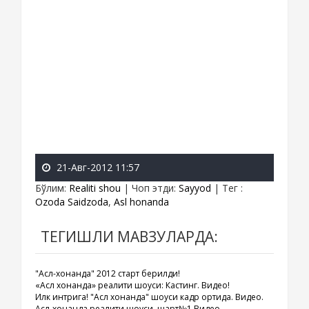
21-Авг-2012 11:57
Бўлим
:
Realiti shou
|
Чоп этди
:
Sayyod
|
Тег
:
Ozoda Saidzoda
,
Asl honanda
ТЕГИШЛИ МАВЗУЛАРДА:
"Асл-хонанда" 2012 старт берилди!
«Асл хонанда» реалити шоуси: Кастинг. Видео!
Илк интрига! "Асл хонанда" шоуси кадр ортида. Видео.
Асл-хонанда реалити шоуси, шарт№1 Видео