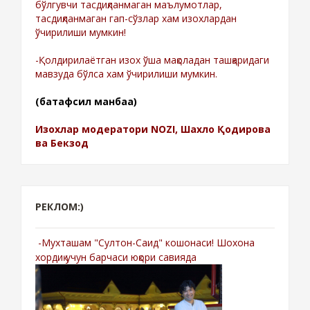
бўлгувчи тасдиқланмаган маълумотлар,
тасдиқланмаган гап-сўзлар хам изохлардан
ўчирилиши мумкин!
-Қолдирилаётган изох ўша мақоладан ташқаридаги
мавзуда бўлса хам ўчирилиши мумкин.
(батафсил манбаа)
Изохлар модератори NOZI, Шахло Қодирова
ва Бекзод
РЕКЛОМ:)
-Мухташам "Султон-Саид" кошонаси! Шохона
хордиқ учун барчаси юқори савияда