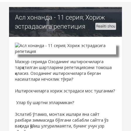
Асл хонанда - 11 серия; Хориж
эстрадасига репетиция
Realiti shou
Мазкур серияда Озоданинг иштирокчиларга
тарқатилган шартларини репетициясини томоша
қиласиз. Озоданинг иштирокчиларга берган
насихатлари нечоғлик тўғри?
Иштирокчиларга хориж эстрадаси мос тушганми?
Улар бу шартни эплармикан?
Эслатиб ўтамиз, монтаж ишлари яна сайт
рахбари зиммасида бўлгани сабабли сайтга ўз
вақтида қўйиш улгурилмаяпти, бунинг учун узр