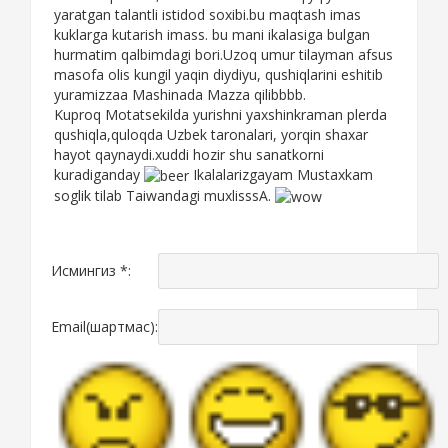
yaratgan talantli istidod soxibi.bu maqtash imas
kuklarga kutarish imass. bu mani ikalasiga bulgan
hurmatim qalbimdagi bori.Uzoq umur tilayman afsus
masofa olis kungil yaqin diydiyu, qushiqlarini eshitib
yuramizzaa Mashinada Mazza qilibbbb.
Kuproq Motatsekilda yurishni yaxshinkraman plerda
qushiqla,quloqda Uzbek taronalari, yorqin shaxar
hayot qaynaydi.xuddi hozir shu sanatkorni
kuradiganday
Ikalalarizgayam Mustaxkam
soglik tilab Taiwandagi muxlisssA.
Исмингиз *:
Email(шартмас):