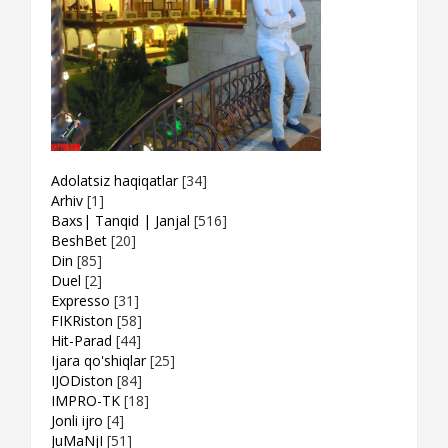
Adolatsiz haqiqatlar
[34]
Arhiv
[1]
Baxs| Tanqid | Janjal
[516]
BeshBet
[20]
Din
[85]
Duel
[2]
Expresso
[31]
FIKRiston
[58]
Hit-Parad
[44]
Ijara qo'shiqlar
[25]
IJODiston
[84]
IMPRO-TK
[18]
Jonli ijro
[4]
JuMaNjI
[51]