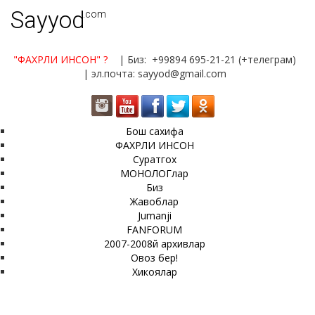
Sayyod
.com
"ФАХРЛИ ИНСОН"
?
| Биз: +99894 695-21-21 (+телеграм)
| эл.почта: sayyod@gmail.com
Бош сахифа
ФАХРЛИ ИНСОН
Суратгох
МОНОЛОГлар
Биз
Жавоблар
Jumanji
FANFORUM
2007-2008й архивлар
Овоз бер!
Хикоялар