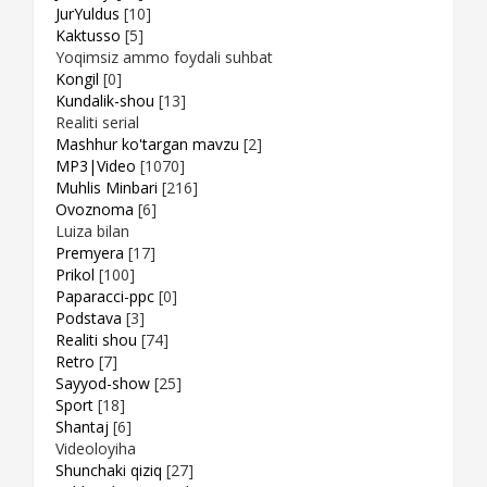
JurYuldus
[10]
Kaktusso
[5]
Yoqimsiz ammo foydali suhbat
Kongil
[0]
Kundalik-shou
[13]
Realiti serial
Mashhur ko'targan mavzu
[2]
MP3|Video
[1070]
Muhlis Minbari
[216]
Ovoznoma
[6]
Luiza bilan
Premyera
[17]
Prikol
[100]
Paparacci-ppc
[0]
Podstava
[3]
Realiti shou
[74]
Retro
[7]
Sayyod-show
[25]
Sport
[18]
Shantaj
[6]
Videoloyiha
Shunchaki qiziq
[27]