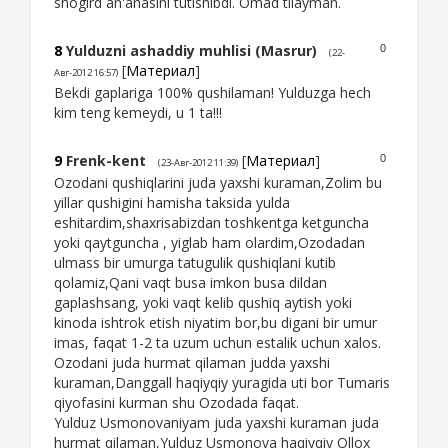
shogird an'anasini tutishibdi. Omad tilayman.
8
Yulduzni ashaddiy muhlisi (Masrur)
0
(22-
[
Материал
]
Авг-2012 16:57)
Bekdi gaplariga 100% qushilaman! Yulduzga hech
kim teng kemeydi, u 1 ta!!!
9
Frenk-kent
[
Материал
]
0
(23-Авг-2012 11:39)
Ozodani qushiqlarini juda yaxshi kuraman,Zolim bu
yillar qushigini hamisha taksida yulda
eshitardim,shaxrisabizdan toshkentga ketguncha
yoki qaytguncha , yiglab ham olardim,Ozodadan
ulmass bir umurga tatugulik qushiqlani kutib
qolamiz,Qani vaqt busa imkon busa dildan
gaplashsang, yoki vaqt kelib qushiq aytish yoki
kinoda ishtrok etish niyatim bor,bu digani bir umur
imas, faqat 1-2 ta uzum uchun estalik uchun xalos.
Ozodani juda hurmat qilaman judda yaxshi
kuraman,Danggall haqiyqiy yuragida uti bor Tumaris
qiyofasini kurman shu Ozodada faqat.
Yulduz Usmonovaniyam juda yaxshi kuraman juda
hurmat qilaman,Yulduz Usmonova haqiyqiy Ollox