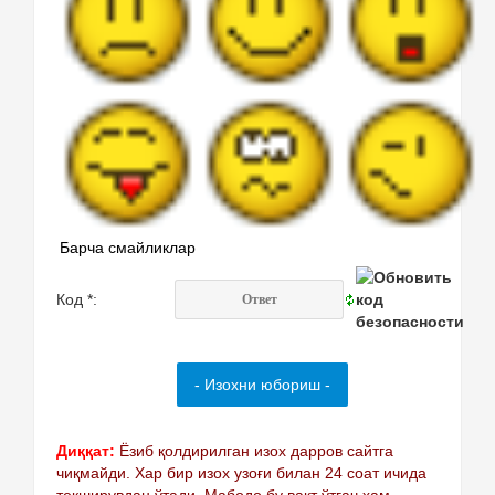
Барча смайликлар
Код *:
Диққат:
Ёзиб қолдирилган изох дарров сайтга
чиқмайди. Хар бир изох узоғи билан 24 соат ичида