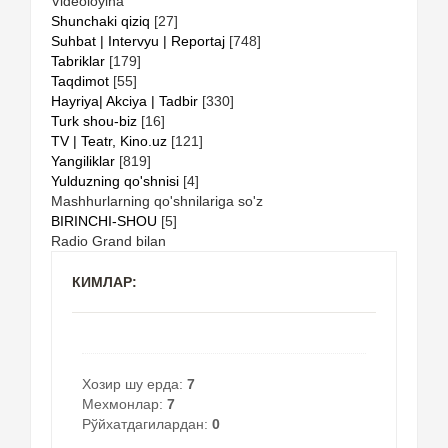
Videoloyiha
Shunchaki qiziq
[27]
Suhbat | Intervyu | Reportaj
[748]
Tabriklar
[179]
Taqdimot
[55]
Hayriya| Akciya | Tadbir
[330]
Turk shou-biz
[16]
TV | Teatr, Kino.uz
[121]
Yangiliklar
[819]
Yulduzning qo'shnisi
[4]
Mashhurlarning qo'shnilariga so'z
BIRINCHI-SHOU
[5]
Radio Grand bilan
КИМЛАР:
Хозир шу ерда:
7
Мехмонлар:
7
Рўйхатдагилардан:
0