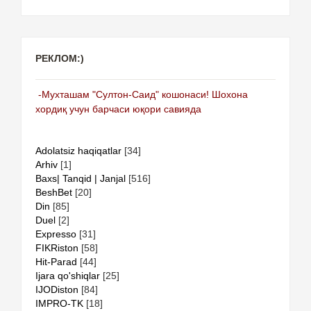
РЕКЛОМ:)
-Мухташам "Султон-Саид" кошонаси! Шохона
хордиқ учун барчаси юқори савияда
Adolatsiz haqiqatlar
[34]
Arhiv
[1]
Baxs| Tanqid | Janjal
[516]
BeshBet
[20]
Din
[85]
Duel
[2]
Expresso
[31]
FIKRiston
[58]
Hit-Parad
[44]
Ijara qo'shiqlar
[25]
IJODiston
[84]
IMPRO-TK
[18]