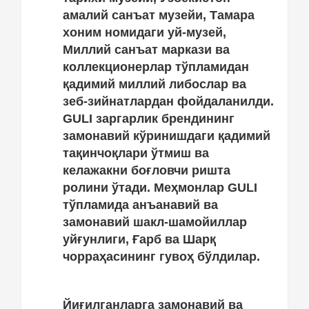
амалий санъат музейи, Тамара
хоним номидаги уй-музей,
Миллий санъат маркази ва
коллекционерлар тўпламидан
қадимий миллий либослар ва
зеб-зийнатлардан фойдаланилди.
GULI заргарлик брендининг
замонавий кўринишдаги қадимий
тақинчоқлари ўтмиш ва
келажакни боғловчи ришта
ролини ўтади. Меҳмонлар GULI
тўпламида анъанавий ва
замонавий шакл-шамойиллар
уйғунлиги, Ғарб ва Шарқ
чорраҳасининг гувоҳ бўлдилар.
Йиғилганларга замонавий ва