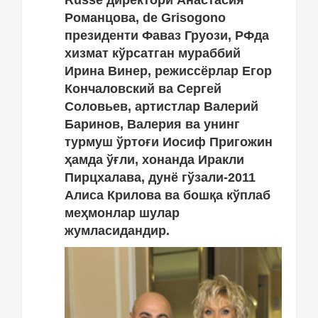
Russe директори Анастасия
Романцова, de Grisоgono
президенти Фаваз Груози, РФда
хизмат кўрсатган мураббий
Ирина Винер, режиссёрлар Егор
Кончаловский ва Сергей
Соловьев, артистлар Валерий
Баринов, Валерия ва унинг
турмуш ўртоғи Иосиф Пригожин
ҳамда ўғли, хонанда Иракли
Пирцхалава, дунё гўзали-2011
Алиса Крилова ва бошқа кўплаб
меҳмонлар шулар
жумласидандир.