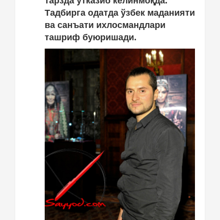
тарзда ўтказиб келинмоқда.
Тадбирга одатда ўзбек маданияти
ва санъати ихлосмандлари
ташриф буюришади.