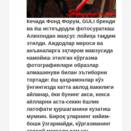
Кечада Фонд Форум, GULI бренди
ва ёш истеъдодли фотосураткаш
Алихондан маҳсус лойиҳа тақдим
этилди. Аждодлар мероси ва
анъаналарга эҳтиром мавзусида
намойиш этилган кўргазма
фотографиялари образлар
алмашинуви билан эътиборни
тортади: ёш қаҳрамонлар кўз
ўнгингизда катта авлод вакилиги
айланар, ёки бунинг акси, кекса
аёлларни аста-секин ёшлик
латофати қуршаганини кузатиш
мумкин. Бироқ уларнинг кийим-
боши ўзгармайди, кўргазманинг