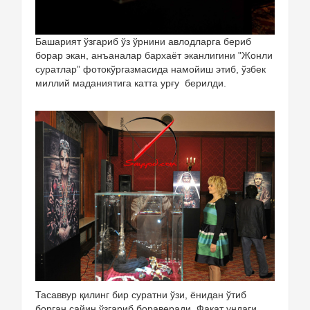
Башарият ўзгариб ўз ўрнини авлодларга бериб
борар экан, анъаналар бархаёт эканлигини "Жонли
суратлар” фотокўргазмасида намойиш этиб, ўзбек
миллий маданиятига катта урғу берилди.
Тасаввур қилинг бир суратни ўзи, ёнидан ўтиб
борган сайин ўзгариб бораверади. Фақат ундаги