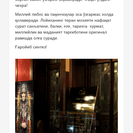
чехра!
Миллий либос ва тақинчоқлар эса ўзгармас холда
қолаверади. Лойиханинг теран мохияти нафақат
сурат санъатини, балки, ғоя, тарихга хурмат,
миллийлик ва маданият тарғиботини оригинал
равишда олға суради.
Ғаройиб синтез!