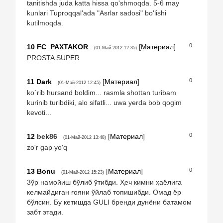
tanitishda juda katta hissa qo'shmoqda. 5-6 may
kunlari Tuproqqal'ada "Asrlar sadosi" bo'lishi
kutilmoqda.
0
10
FC_PAXTAKOR
[
Материал
]
(01-Май-2012 12:35)
PROSTA SUPER
0
11
Dark
[
Материал
]
(01-Май-2012 12:45)
ko`rib hursand boldim... rasmla shottan turibam
kurinib turibdiki, alo sifatli... uwa yerda bob qogim
kevoti...
0
12
bek86
[
Материал
]
(01-Май-2012 13:48)
zo'r gap yo'q
0
13
Bоnu
[
Материал
]
(01-Май-2012 15:23)
3ўр намойиш бўлиб ўтибди. Ҳеч кимни ҳаёлига
келмайдиган ғояни ўйлаб топишибди. Омад ёр
бўлсин. Бу кетишда GULI бренди дунёни батамом
забт этади.