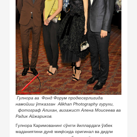
Гулнора ва Фонд Форум продюсерлигида
намойиш ўтказган Alikhan Photography гурухи,
фотограф Алихан, визажист Алена Моисеева ва
Радик Айжариков.
Гулнора Каримованинг сўнгги йиллардаги ўзбек
маданиятини дунё миқёсида оригинал ва дидли