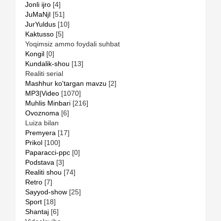
Jonli ijro
[4]
JuMaNjI
[51]
JurYuldus
[10]
Kaktusso
[5]
Yoqimsiz ammo foydali suhbat
Kongil
[0]
Kundalik-shou
[13]
Realiti serial
Mashhur ko'targan mavzu
[2]
MP3|Video
[1070]
Muhlis Minbari
[216]
Ovoznoma
[6]
Luiza bilan
Premyera
[17]
Prikol
[100]
Paparacci-ppc
[0]
Podstava
[3]
Realiti shou
[74]
Retro
[7]
Sayyod-show
[25]
Sport
[18]
Shantaj
[6]