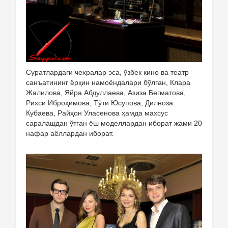
Суратлардаги чехралар эса, ўзбек кино ва театр
санъатининг ёрқин намоёндалари бўлган, Клара
Жалилова, Яйра Абдуллаева, Азиза Бегматова,
Рихси Иброҳимова, Тўти Юсупова, Дилноза
Кубаева, Райҳон Уласенова ҳамда махсус
саралашдан ўтган ёш моделлардан иборат жами 20
нафар аёллардан иборат.