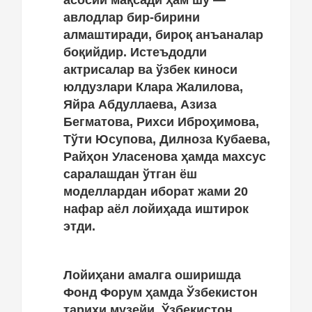
асосий мақсади ҳам шу —
авлодлар бир-бирини
алмаштиради, бироқ анъаналар
боқийдир. Истеъдодли
актрисалар ва ўзбек киноси
юлдузлари Клара Жалилова,
Яйра Абдуллаева, Азиза
Бегматова, Рихси Иброҳимова,
Тўти Юсупова, Дилноза Кубаева,
Райҳон Уласенова ҳамда махсус
саралашдан ўтган ёш
моделлардан иборат жами 20
нафар аёл лойиҳада иштирок
этди.
Лойиҳани амалга оширишда
Фонд Форум ҳамда Ўзбекистон
тарихи музейи, Ўзбекистон