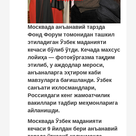
Москвада анъанавий тарзда
Фонд Форум томонидан ташкил
этиладиган Ўзбек маданияти
кечаси бўлиб ўтди. Кечада махсус
лойиҳа — фотокўргазма тақдим
этилиб, у аждодлар мероси,
анъаналарга эҳтиром каби
мавзуларга бағишланди. Ўзбек
санъати ихлосмандлари,
Россиядаги кенг жамоатчилик
вакиллари тадбир меҳмонларига
айланишди.
Москвада Ўзбек маданияти
кечаси 9 йилдан бери анъанавий