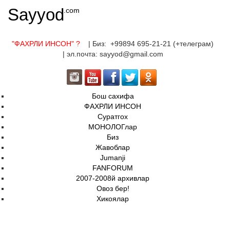
Sayyod
.com
"ФАХРЛИ ИНСОН"
?
| Биз: +99894 695-21-21 (+телеграм)
| эл.почта: sayyod@gmail.com
Бош сахифа
ФАХРЛИ ИНСОН
Суратгох
МОНОЛОГлар
Биз
Жавоблар
Jumanji
FANFORUM
2007-2008й архивлар
Овоз бер!
Хикоялар