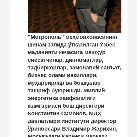
"Метрополь” меҳмонхонасининг
шинам залида ўтказилган Ўзбек
маданияти кечасига машҳур
сиёсатчилар, дипломатлар,
тадбиркорлар, замонавий санъат,
бизнес олами вакиллари,
муҳаррирлар ва бошқалар
ташриф буюришди. Миллий
энергетика хавфсизлиги
жамғармаси бош директори
Константин Симонов, МДҲ
давлатлари институти директор
ўринбосари Владимир Жарихин,
Москвадаги Карнеги маркази