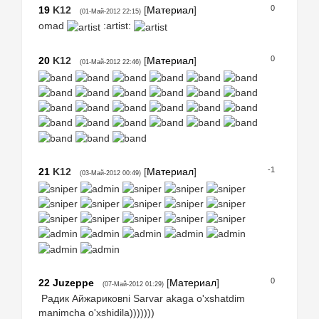
0
19
K12
[
Материал
]
(01-Май-2012 22:15)
omad
:artist:
0
20
K12
[
Материал
]
(01-Май-2012 22:46)
-1
21
K12
[
Материал
]
(03-Май-2012 00:49)
0
22
Juzeppe
[
Материал
]
(07-Май-2012 01:29)
Радик Айжариковni Sarvar akaga o'xshatdim
manimcha o'xshidila)))))))