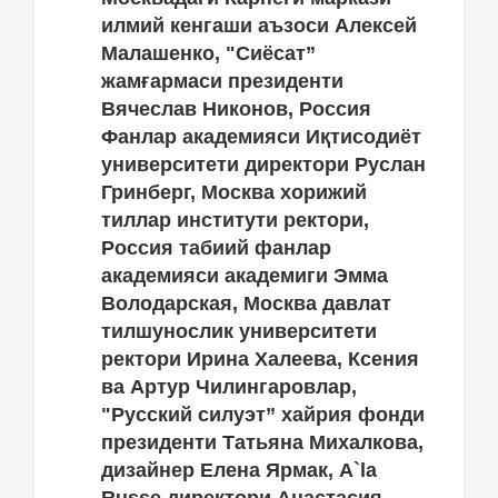
илмий кенгаши аъзоси Алексей
Малашенко, "Сиёсат”
жамғармаси президенти
Вячеслав Никонов, Россия
Фанлар академияси Иқтисодиёт
университети директори Руслан
Гринберг, Москва хорижий
тиллар институти ректори,
Россия табиий фанлар
академияси академиги Эмма
Володарская, Москва давлат
тилшунослик университети
ректори Ирина Халеева, Ксения
ва Артур Чилингаровлар,
"Русский силуэт” хайрия фонди
президенти Татьяна Михалкова,
дизайнер Елена Ярмак, A`la