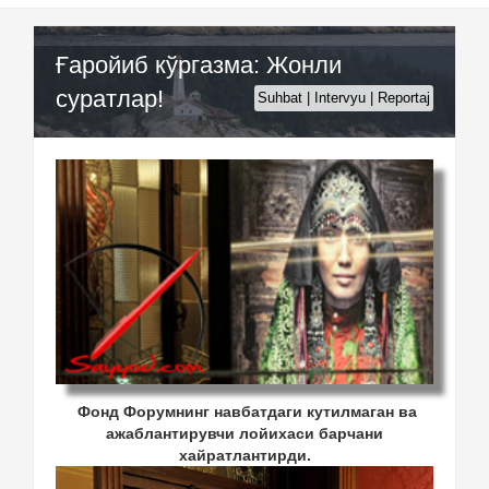
Ғаройиб кўргазма: Жонли
суратлар!
Suhbat | Intervyu | Reportaj
Фонд Форумнинг навбатдаги кутилмаган ва
ажаблантирувчи лойихаси барчани
хайратлантирди.