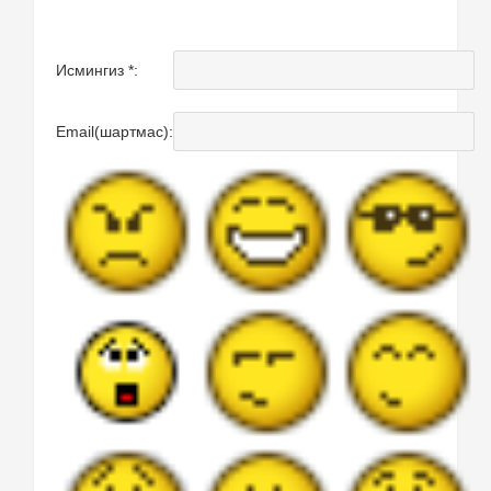
Исмингиз *:
Email(шартмас):