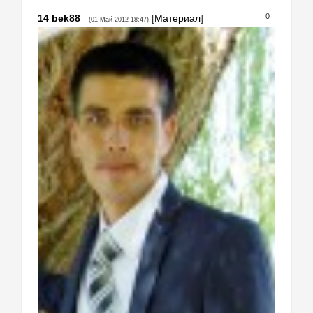
0
14
bek88
[
Материал
]
(01-Май-2012 18:47)