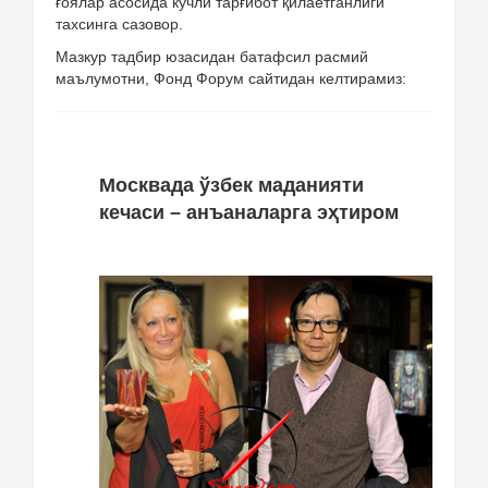
ғоялар асосида кучли тарғибот қилаётганлиги
тахсинга сазовор.
Мазкур тадбир юзасидан батафсил расмий
маълумотни, Фонд Форум сайтидан келтирамиз:
Москвада ўзбек маданияти
кечаси – анъаналарга эҳтиром