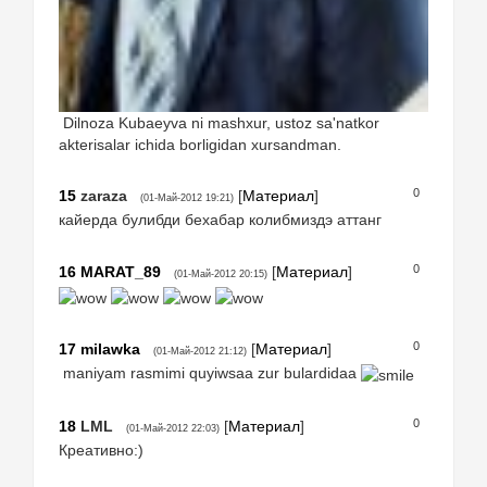
Dilnoza Kubaeyva ni mashxur, ustoz sa'natkor
akterisalar ichida borligidan xursandman.
0
15
zaraza
[
Материал
]
(01-Май-2012 19:21)
кайерда булибди бехабар колибмиздэ аттанг
0
16
MARAT_89
[
Материал
]
(01-Май-2012 20:15)
0
17
milawka
[
Материал
]
(01-Май-2012 21:12)
maniyam rasmimi quyiwsaa zur bulardidaa
0
18
LML
[
Материал
]
(01-Май-2012 22:03)
Креативно:)