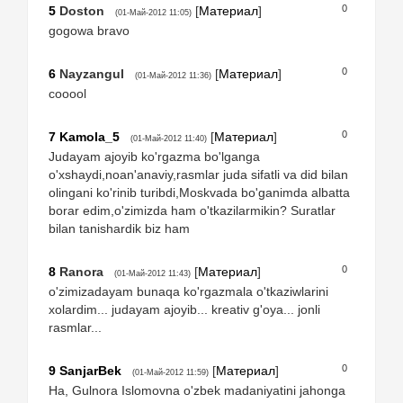
0
5
Doston
[
Материал
]
(01-Май-2012 11:05)
gogowa bravo
0
6
Nayzangul
[
Материал
]
(01-Май-2012 11:36)
cooool
0
7
Kamola_5
[
Материал
]
(01-Май-2012 11:40)
Judayam ajoyib ko'rgazma bo'lganga
o'xshaydi,noan'anaviy,rasmlar juda sifatli va did bilan
olingani ko'rinib turibdi,Moskvada bo'ganimda albatta
borar edim,o'zimizda ham o'tkazilarmikin? Suratlar
bilan tanishardik biz ham
0
8
Ranora
[
Материал
]
(01-Май-2012 11:43)
o'zimizadayam bunaqa ko'rgazmala o'tkaziwlarini
xolardim... judayam ajoyib... kreativ g'oya... jonli
rasmlar...
0
9
SanjarBek
[
Материал
]
(01-Май-2012 11:59)
Ha, Gulnora Islomovna o'zbek madaniyatini jahonga