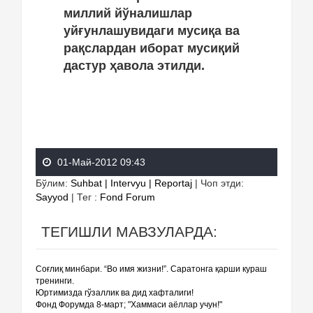
миллий йўналишлар
уйғунлашувидаги мусиқа ва
рақслардан иборат мусиқий
дастур ҳавола этилди.
01-Май-2012 09:43
Бўлим
:
Suhbat | Intervyu | Reportaj
|
Чоп этди
:
Sayyod
|
Тег
:
Fond Forum
ТЕГИШЛИ МАВЗУЛАРДА:
Соғлиқ минбари. “Во имя жизни!”. Саратонга қарши кураш
тренинги.
Юртимизда гўзаллик ва дид хафталиги!
Фонд Форумда 8-март; "Хаммаси аёллар учун!"