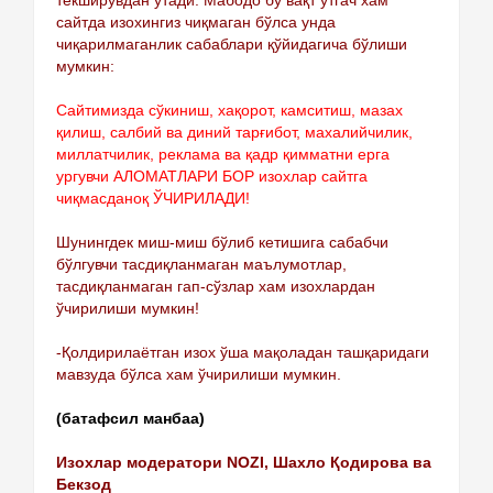
текширувдан ўтади. Мабодо бу вақт ўтгач хам
сайтда изохингиз чиқмаган бўлса унда
чиқарилмаганлик сабаблари қўйидагича бўлиши
мумкин:
Сайтимизда сўкиниш, хақорот, камситиш, мазах
қилиш, салбий ва диний тарғибот, махалийчилик,
миллатчилик, реклама ва қадр қимматни ерга
ургувчи АЛОМАТЛАРИ БОР изохлар сайтга
чиқмасданоқ ЎЧИРИЛАДИ!
Шунингдек миш-миш бўлиб кетишига сабабчи
бўлгувчи тасдиқланмаган маълумотлар,
тасдиқланмаган гап-сўзлар хам изохлардан
ўчирилиши мумкин!
-Қолдирилаётган изох ўша мақоладан ташқаридаги
мавзуда бўлса хам ўчирилиши мумкин.
(батафсил манбаа)
Изохлар модератори NOZI, Шахло Қодирова ва
Бекзод