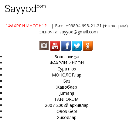
Sayyod
.com
"ФАХРЛИ ИНСОН"
?
| Биз: +99894 695-21-21 (+телеграм)
| эл.почта: sayyod@gmail.com
Бош сахифа
ФАХРЛИ ИНСОН
Суратгох
МОНОЛОГлар
Биз
Жавоблар
Jumanji
FANFORUM
2007-2008й архивлар
Овоз бер!
Хикоялар